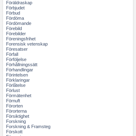
Föräldraskap
Förbjudet
Förbud
Fördöma
Fördömande
Förebild
Förebilder
Föreningsfrihet
Forensisk vetenskap
Föresatser
Förfall
Förföljelse
Förhållningssätt
Förhandlingar
Förintelsen
Förklaringar
Förlåtelse
Förlust
Förmätenhet
Förnuft
Förorten
Förorterna
Försiktighet
Forskning
Forskning & Framsteg
Förskott