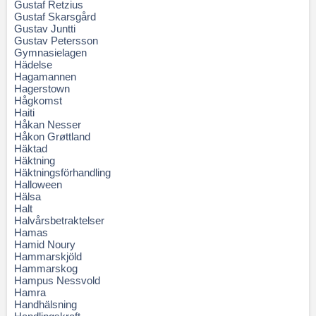
Gustaf Retzius
Gustaf Skarsgård
Gustav Juntti
Gustav Petersson
Gymnasielagen
Hädelse
Hagamannen
Hagerstown
Hågkomst
Haiti
Håkan Nesser
Håkon Grøttland
Häktad
Häktning
Häktningsförhandling
Halloween
Hälsa
Halt
Halvårsbetraktelser
Hamas
Hamid Noury
Hammarskjöld
Hammarskog
Hampus Nessvold
Hamra
Handhälsning