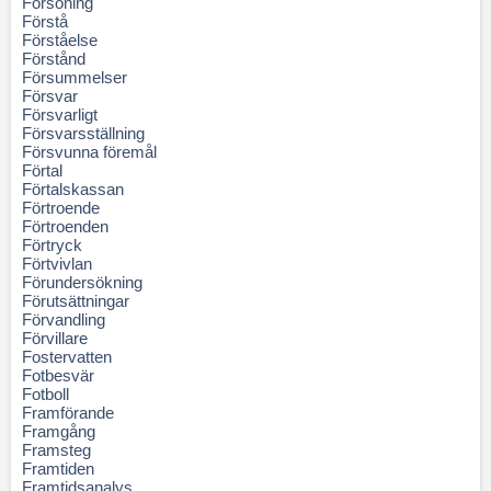
Försoning
Förstå
Förståelse
Förstånd
Försummelser
Försvar
Försvarligt
Försvarsställning
Försvunna föremål
Förtal
Förtalskassan
Förtroende
Förtroenden
Förtryck
Förtvivlan
Förundersökning
Förutsättningar
Förvandling
Förvillare
Fostervatten
Fotbesvär
Fotboll
Framförande
Framgång
Framsteg
Framtiden
Framtidsanalys