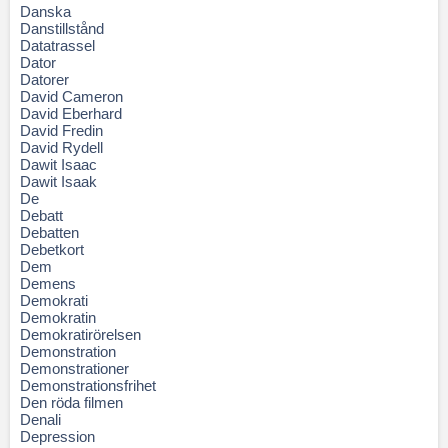
Danska
Danstillstånd
Datatrassel
Dator
Datorer
David Cameron
David Eberhard
David Fredin
David Rydell
Dawit Isaac
Dawit Isaak
De
Debatt
Debatten
Debetkort
Dem
Demens
Demokrati
Demokratin
Demokratirörelsen
Demonstration
Demonstrationer
Demonstrationsfrihet
Den röda filmen
Denali
Depression