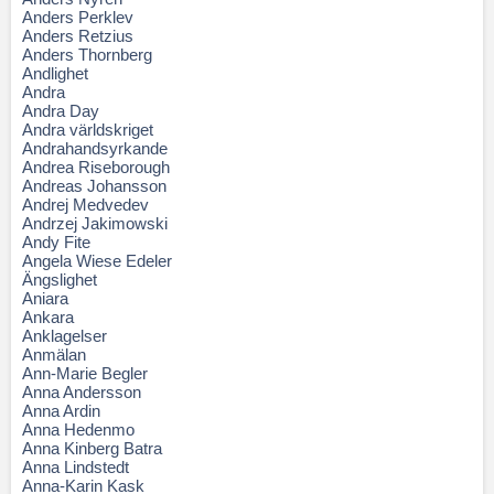
Anders Perklev
Anders Retzius
Anders Thornberg
Andlighet
Andra
Andra Day
Andra världskriget
Andrahandsyrkande
Andrea Riseborough
Andreas Johansson
Andrej Medvedev
Andrzej Jakimowski
Andy Fite
Angela Wiese Edeler
Ängslighet
Aniara
Ankara
Anklagelser
Anmälan
Ann-Marie Begler
Anna Andersson
Anna Ardin
Anna Hedenmo
Anna Kinberg Batra
Anna Lindstedt
Anna-Karin Kask