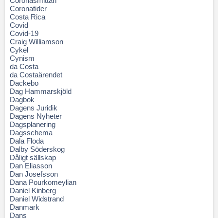
Coronasmittan
Coronatider
Costa Rica
Covid
Covid-19
Craig Williamson
Cykel
Cynism
da Costa
da Costaärendet
Dackebo
Dag Hammarskjöld
Dagbok
Dagens Juridik
Dagens Nyheter
Dagsplanering
Dagsschema
Dala Floda
Dalby Söderskog
Dåligt sällskap
Dan Eliasson
Dan Josefsson
Dana Pourkomeylian
Daniel Kinberg
Daniel Widstrand
Danmark
Dans