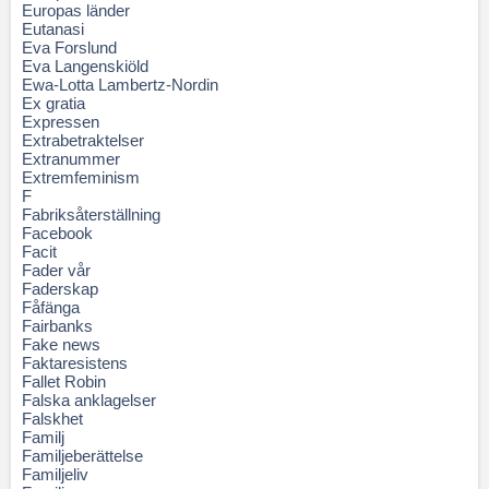
Europas länder
Eutanasi
Eva Forslund
Eva Langenskiöld
Ewa-Lotta Lambertz-Nordin
Ex gratia
Expressen
Extrabetraktelser
Extranummer
Extremfeminism
F
Fabriksåterställning
Facebook
Facit
Fader vår
Faderskap
Fåfänga
Fairbanks
Fake news
Faktaresistens
Fallet Robin
Falska anklagelser
Falskhet
Familj
Familjeberättelse
Familjeliv