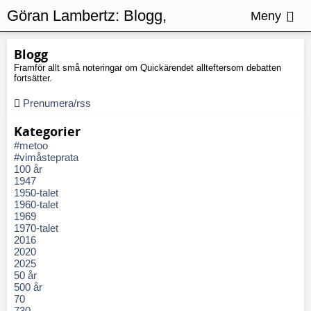
Göran Lambertz:
Blogg,
Meny
Jubileumsfest
Blogg
Framför allt små noteringar om Quickärendet allteftersom debatten
fortsätter.
Prenumera/rss
Kategorier
#metoo
#vimåsteprata
100 år
1947
1950-talet
1960-talet
1969
1970-talet
2016
2020
2025
50 år
500 år
70
730