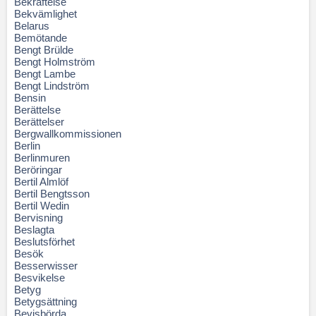
Bekräftelse
Bekvämlighet
Belarus
Bemötande
Bengt Brülde
Bengt Holmström
Bengt Lambe
Bengt Lindström
Bensin
Berättelse
Berättelser
Bergwallkommissionen
Berlin
Berlinmuren
Beröringar
Bertil Almlöf
Bertil Bengtsson
Bertil Wedin
Bervisning
Beslagta
Beslutsförhet
Besök
Besserwisser
Besvikelse
Betyg
Betygsättning
Bevisbörda