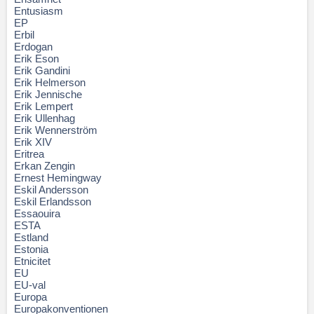
Entusiasm
EP
Erbil
Erdogan
Erik Eson
Erik Gandini
Erik Helmerson
Erik Jennische
Erik Lempert
Erik Ullenhag
Erik Wennerström
Erik XIV
Eritrea
Erkan Zengin
Ernest Hemingway
Eskil Andersson
Eskil Erlandsson
Essaouira
ESTA
Estland
Estonia
Etnicitet
EU
EU-val
Europa
Europakonventionen