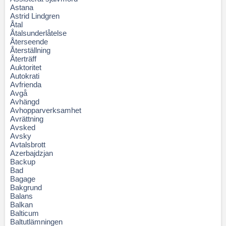
Astana
Astrid Lindgren
Åtal
Åtalsunderlåtelse
Återseende
Återställning
Återträff
Auktoritet
Autokrati
Avfrienda
Avgå
Avhängd
Avhopparverksamhet
Avrättning
Avsked
Avsky
Avtalsbrott
Azerbajdzjan
Backup
Bad
Bagage
Bakgrund
Balans
Balkan
Balticum
Baltutlämningen