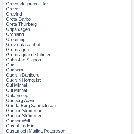
Grävande journalister
Gravar
Gravfrid
Greta Garbo
Greta Thunberg
Gripa dagen
Grönland
Grooming
Grov oaktsamhet
Grundlagen
Grundläggande friheter
Gubb Jan Stigson
Gud
Gudbarn
Gudrun Dahlberg
Gudrun Hörnquist
Gui Minhai
Gul Minhai
Guldbröllop
Gunborg Axén
Gunilla Berg Samuelsson
Gunnar Strömmar
Gunnar Strömmer
Gunnar Wall
Gustaf Fridolin
Gustaf och Matilda Pettersson