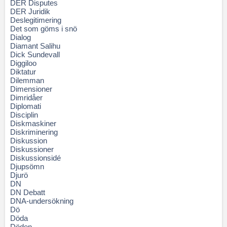
DER Disputes
DER Juridik
Deslegitimering
Det som göms i snö
Dialog
Diamant Salihu
Dick Sundevall
Diggiloo
Diktatur
Dilemman
Dimensioner
Dimridåer
Diplomati
Disciplin
Diskmaskiner
Diskriminering
Diskussion
Diskussioner
Diskussionsidé
Djupsömn
Djurö
DN
DN Debatt
DNA-undersökning
Dö
Döda
Döden