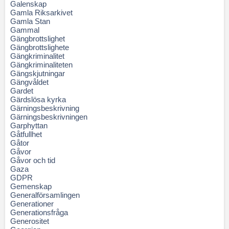
Galenskap
Gamla Riksarkivet
Gamla Stan
Gammal
Gängbrottslighet
Gängbrottslighete
Gängkriminalitet
Gängkriminaliteten
Gängskjutningar
Gängvåldet
Gardet
Gärdslösa kyrka
Gärningsbeskrivning
Gärningsbeskrivningen
Garphyttan
Gåtfullhet
Gåtor
Gåvor
Gåvor och tid
Gaza
GDPR
Gemenskap
Generalförsamlingen
Generationer
Generationsfråga
Generositet