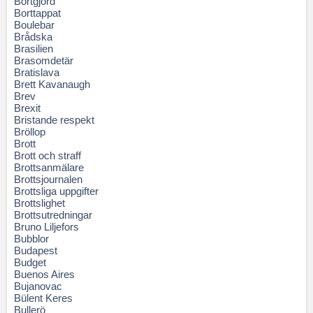
Bortgjord
Borttappat
Boulebar
Brådska
Brasilien
Brasomdetär
Bratislava
Brett Kavanaugh
Brev
Brexit
Bristande respekt
Bröllop
Brott
Brott och straff
Brottsanmälare
Brottsjournalen
Brottsliga uppgifter
Brottslighet
Brottsutredningar
Bruno Liljefors
Bubblor
Budapest
Budget
Buenos Aires
Bujanovac
Bülent Keres
Bullerö