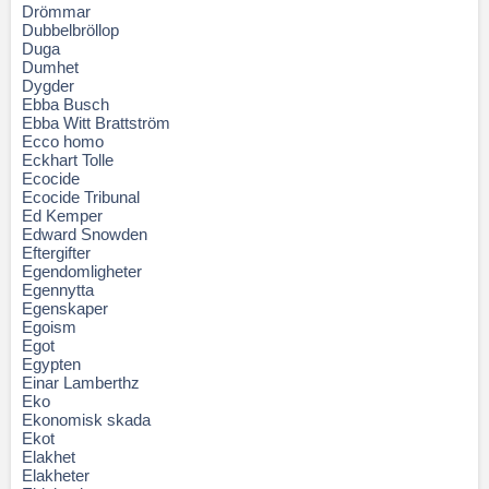
Drömmar
Dubbelbröllop
Duga
Dumhet
Dygder
Ebba Busch
Ebba Witt Brattström
Ecco homo
Eckhart Tolle
Ecocide
Ecocide Tribunal
Ed Kemper
Edward Snowden
Eftergifter
Egendomligheter
Egennytta
Egenskaper
Egoism
Egot
Egypten
Einar Lamberthz
Eko
Ekonomisk skada
Ekot
Elakhet
Elakheter