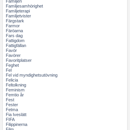
Familjen
Familjesamhörighet
Familjeterapi
Familjetvister
Färgstark
Farmor
Färöarna
Fars dag
Fattigdom
Fattigfällan
Favör
Favörer
Favoritplatser
Feghet
Fel
Fel vid myndighetsutövning
Felicia
Feltolkning
Feminism
Femtio år
Fest
Fester
Fetma
Fia Iveslätt
FIFA
Filippinerna
Film