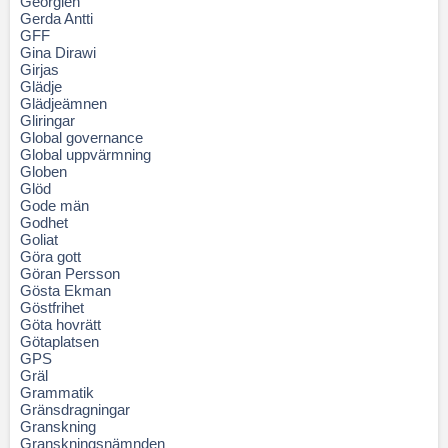
Georgien
Gerda Antti
GFF
Gina Dirawi
Girjas
Glädje
Glädjeämnen
Gliringar
Global governance
Global uppvärmning
Globen
Glöd
Gode män
Godhet
Goliat
Göra gott
Göran Persson
Gösta Ekman
Göstfrihet
Göta hovrätt
Götaplatsen
GPS
Gräl
Grammatik
Gränsdragningar
Granskning
Granskningsnämnden