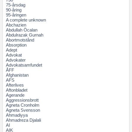
75-årsdag
90-åring
95-åringen
A complete unknown
Abchazien
Abdullah Öcalan
Abdulrazak Gurnah
Abortmotstånd
Absorption
Adept
Advokat
Advokater
Advokatsamfundet
ÅFF
Afghanistan
AFS
Afterlives
Aftonbladet
Agerande
Aggressionsbrott
Agneta Cronholm
Agneta Svensson
Ahmadiyya
Ahmadreza Djalali
AI
AIK