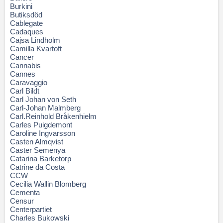
Burkini
Butiksdöd
Cablegate
Cadaques
Cajsa Lindholm
Camilla Kvartoft
Cancer
Cannabis
Cannes
Caravaggio
Carl Bildt
Carl Johan von Seth
Carl-Johan Malmberg
Carl.Reinhold Bråkenhielm
Carles Puigdemont
Caroline Ingvarsson
Casten Almqvist
Caster Semenya
Catarina Barketorp
Catrine da Costa
CCW
Cecilia Wallin Blomberg
Cementa
Censur
Centerpartiet
Charles Bukowski