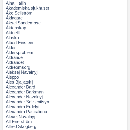
Aina Hallin
Akademiska sjukhuset
Åke Sellström
Åklagare
Aksel Sandemose
Äktenskap
Aktuellt
Alaska
Albert Einstein
Ålder
Åldersproblem
Åldrande
Åldrandet
Äldreomsorg
Aleksej Navalnyj
Aleppo
Ales Bjaljatskij
Alexander Bard
Alexander Barkman
Alexander Navalnyj
Alexander Solzjenitsyn
Alexandra Erdélyi
Alexandra Pascalidou
Alexej Navalnyj
Alf Enerström
Alfred Skogberg