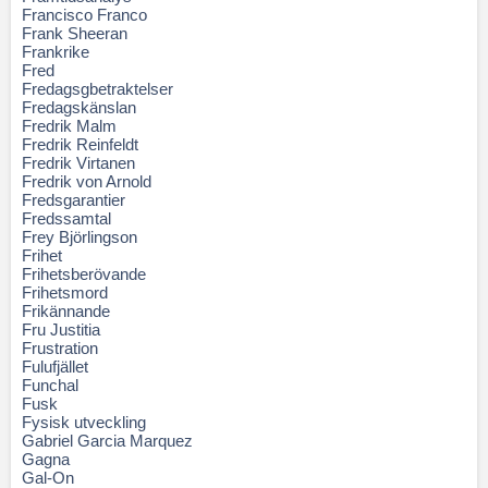
Francisco Franco
Frank Sheeran
Frankrike
Fred
Fredagsgbetraktelser
Fredagskänslan
Fredrik Malm
Fredrik Reinfeldt
Fredrik Virtanen
Fredrik von Arnold
Fredsgarantier
Fredssamtal
Frey Björlingson
Frihet
Frihetsberövande
Frihetsmord
Frikännande
Fru Justitia
Frustration
Fulufjället
Funchal
Fusk
Fysisk utveckling
Gabriel Garcia Marquez
Gagna
Gal-On