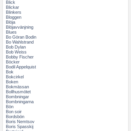
Blick
Blickar
Blinkers
Bloggen
Blöja
Blöjavvänjning
Blues
Bo Göran Bodin
Bo Wahlstrand
Bob Dylan
Bob Weiss
Bobby Fischer
Böcker
Bodil Appelquist
Bok
Bokcirkel
Boken
Bokmässan
Bollhusmötet
Bombningar
Bombningarna
Bön
Bon soir
Bordsbön
Boris Nemtsov
Boris Spasskij