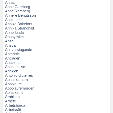
Annat
Anne Careborg
Anne Ramberg
Annelie Bengtsson
Annie Lööf
Annika Bokefors
Annika Strandhäll
Annorlunda
Anonymitet
Anse
Ansvar
Ansvarstagande
Antarktis
Antilagen
Antisemit
Antisemitism
Äntligen
Antonio Guterres
Apatiska barn
Appojaure
Appojauremorden
Aprilskämt
Arabiska
Arbete
Arbetsbörda
Arbetsrätt