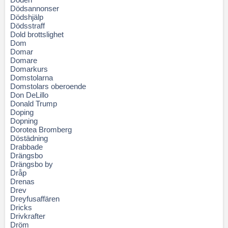
Dödsannonser
Dödshjälp
Dödsstraff
Dold brottslighet
Dom
Domar
Domare
Domarkurs
Domstolarna
Domstolars oberoende
Don DeLillo
Donald Trump
Doping
Dopning
Dorotea Bromberg
Döstädning
Drabbade
Drängsbo
Drängsbo by
Dråp
Drenas
Drev
Dreyfusaffären
Dricks
Drivkrafter
Dröm