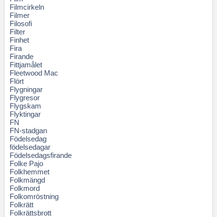
Filmcirkeln
Filmer
Filosofi
Filter
Finhet
Fira
Firande
Fittjamålet
Fleetwood Mac
Flört
Flygningar
Flygresor
Flygskam
Flyktingar
FN
FN-stadgan
Födelsedag
födelsedagar
Födelsedagsfirande
Folke Pajo
Folkhemmet
Folkmängd
Folkmord
Folkomröstning
Folkrätt
Folkrättsbrott