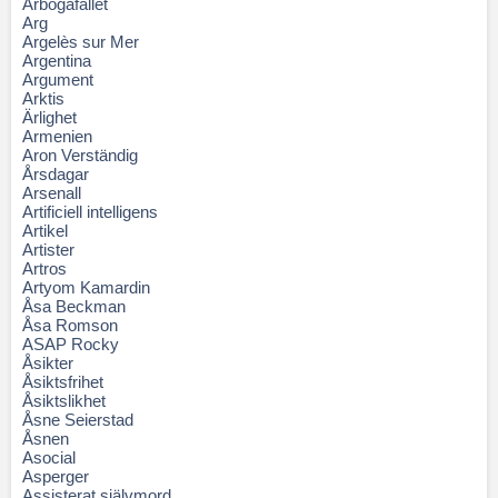
Arbogafallet
Arg
Argelès sur Mer
Argentina
Argument
Arktis
Ärlighet
Armenien
Aron Verständig
Årsdagar
Arsenall
Artificiell intelligens
Artikel
Artister
Artros
Artyom Kamardin
Åsa Beckman
Åsa Romson
ASAP Rocky
Åsikter
Åsiktsfrihet
Åsiktslikhet
Åsne Seierstad
Åsnen
Asocial
Asperger
Assisterat självmord