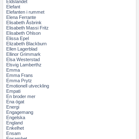
Eldslandet
Elefant
Elefanten i rummet
Elena Ferrante
Elisabeth Åsbrink
Elisabeth Massi Fritz
Elisabeth Ohlson
Elissa Epel
Elizabeth Blackburn
Ellen Lagerblad
Ellinor Grimmark
Elsa Westerstad
Elsvig Lamberthz
Emma
Emma Frans
Emma Prytz
Emotionell utveckling
Empati
En broder mer
Ena ögat
Energi
Engagemang
Engelska
England
Enkelhet
Ensam
Ensamhet