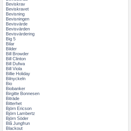
Beviskrav
Beviskravet
Bevisning
Bevisningen
Bevisvärde
Bevisvärden
Bevisvärdering
Big 5
Bilar
Bilder
Bill Browder
Bill Clinton
Bill Dufwa
Bill Viola
Billie Holiday
Bilnyckeln
Bio
Biobanker
Birgitte Bonnesen
Biträde
Bitterhet
Björn Ericson
Björn Lambertz
Björn Söder
Blå Jungfrun
Blackout