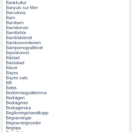
Bankkultur
Banyuls sur Mer
Barcelona
Barn
Barnbarn
Barndomen
Barnförhör
Barnfridsbrott
Barnkonventionen
Barnpornografibrott
Basinkomst
Båstad
Bastubad
Bäver
Bayes
Bayes sats
BB
Bebis
Bedömningsdilemma
Bedrägeri
Bedrägerier
Bedragerska
Begåvningshandikapp
Begravningar
Begravningsseder
Begripa