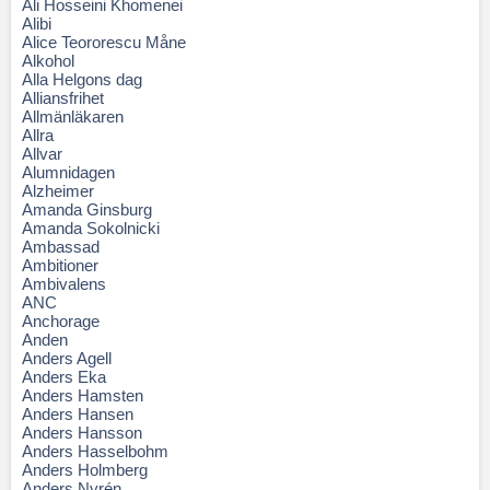
Ali Hosseini Khomenei
Alibi
Alice Teororescu Måne
Alkohol
Alla Helgons dag
Alliansfrihet
Allmänläkaren
Allra
Allvar
Alumnidagen
Alzheimer
Amanda Ginsburg
Amanda Sokolnicki
Ambassad
Ambitioner
Ambivalens
ANC
Anchorage
Anden
Anders Agell
Anders Eka
Anders Hamsten
Anders Hansen
Anders Hansson
Anders Hasselbohm
Anders Holmberg
Anders Nyrén