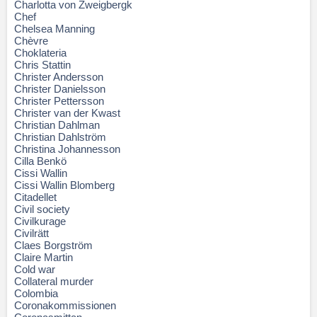
Charlotta von Zweigbergk
Chef
Chelsea Manning
Chèvre
Choklateria
Chris Stattin
Christer Andersson
Christer Danielsson
Christer Pettersson
Christer van der Kwast
Christian Dahlman
Christian Dahlström
Christina Johannesson
Cilla Benkö
Cissi Wallin
Cissi Wallin Blomberg
Citadellet
Civil society
Civilkurage
Civilrätt
Claes Borgström
Claire Martin
Cold war
Collateral murder
Colombia
Coronakommissionen