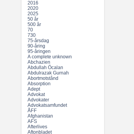
2016
2020
2025
50 år
500 år
70
730
75-årsdag
90-åring
95-åringen
A complete unknown
Abchazien
Abdullah Öcalan
Abdulrazak Gurnah
Abortmotstånd
Absorption
Adept
Advokat
Advokater
Advokatsamfundet
ÅFF
Afghanistan
AFS
Afterlives
Aftonbladet