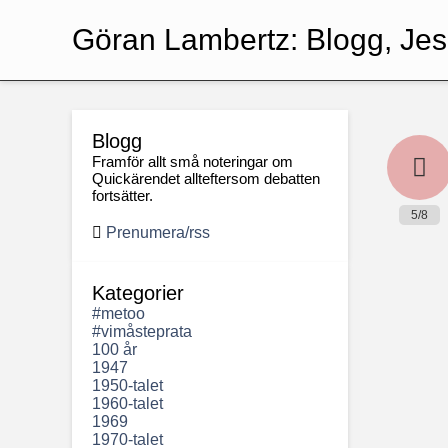
Göran Lambertz:
Blogg, Je
Blogg
Framför allt små noteringar om
Quickärendet allteftersom debatten
fortsätter.
5/8
Prenumera/rss
Kategorier
#metoo
#vimåsteprata
100 år
1947
1950-talet
1960-talet
1969
1970-talet