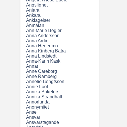
Ängslighet
Aniara
Ankara
Anklagelser
Anmälan
Ann-Marie Begler
Anna Andersson
Anna Ardin
Anna Hedenmo
Anna Kinberg Batra
Anna Lindstedt
Anna-Karin Kask
Annat
Anne Careborg
Anne Ramberg
Annelie Bengtsson
Annie Lööf
Annika Bokefors
Annika Strandhäll
Annorlunda
Anonymitet
Anse
Ansvar
Ansvarstagande