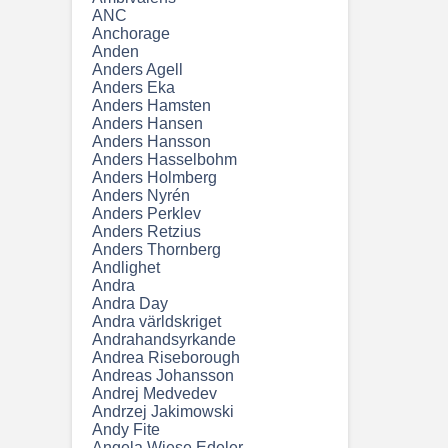
ANC
Anchorage
Anden
Anders Agell
Anders Eka
Anders Hamsten
Anders Hansen
Anders Hansson
Anders Hasselbohm
Anders Holmberg
Anders Nyrén
Anders Perklev
Anders Retzius
Anders Thornberg
Andlighet
Andra
Andra Day
Andra världskriget
Andrahandsyrkande
Andrea Riseborough
Andreas Johansson
Andrej Medvedev
Andrzej Jakimowski
Andy Fite
Angela Wiese Edeler