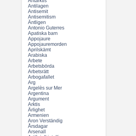
Antarktis
Antilagen
Antisemit
Antisemitism
Äntligen
Antonio Guterres
Apatiska barn
Appojaure
Appojauremorden
Aprilskämt
Arabiska
Arbete
Arbetsbörda
Arbetsrätt
Arbogafallet
Arg
Argelès sur Mer
Argentina
Argument
Arktis
Ärlighet
Armenien
Aron Verständig
Årsdagar
Arsenall