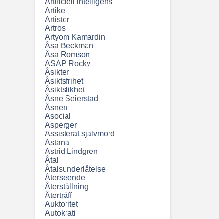
Artificiell intelligens
Artikel
Artister
Artros
Artyom Kamardin
Åsa Beckman
Åsa Romson
ASAP Rocky
Åsikter
Åsiktsfrihet
Åsiktslikhet
Åsne Seierstad
Åsnen
Asocial
Asperger
Assisterat självmord
Astana
Astrid Lindgren
Åtal
Åtalsunderlåtelse
Återseende
Återställning
Återträff
Auktoritet
Autokrati