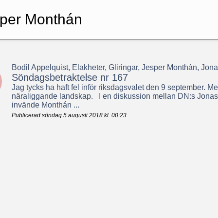
sper Monthán
Bodil Appelquist, Elakheter, Gliringar, Jesper Monthán, Jon
Söndagsbetraktelse nr 167
Jag tycks ha haft fel inför riksdagsvalet den 9 september. Men 
näraliggande landskap. I en diskussion mellan DN:s Jonas
invände Monthán ...
Publicerad söndag 5 augusti 2018 kl. 00:23