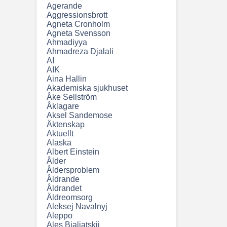
Agerande
Aggressionsbrott
Agneta Cronholm
Agneta Svensson
Ahmadiyya
Ahmadreza Djalali
AI
AIK
Aina Hallin
Akademiska sjukhuset
Åke Sellström
Åklagare
Aksel Sandemose
Äktenskap
Aktuellt
Alaska
Albert Einstein
Ålder
Åldersproblem
Åldrande
Åldrandet
Äldreomsorg
Aleksej Navalnyj
Aleppo
Ales Bjaljatskij