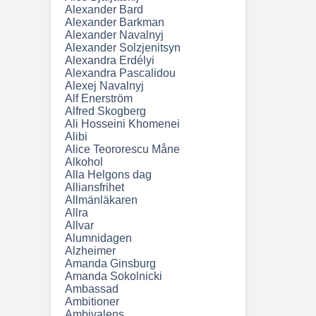
Alexander Bard
Alexander Barkman
Alexander Navalnyj
Alexander Solzjenitsyn
Alexandra Erdélyi
Alexandra Pascalidou
Alexej Navalnyj
Alf Enerström
Alfred Skogberg
Ali Hosseini Khomenei
Alibi
Alice Teororescu Måne
Alkohol
Alla Helgons dag
Alliansfrihet
Allmänläkaren
Allra
Allvar
Alumnidagen
Alzheimer
Amanda Ginsburg
Amanda Sokolnicki
Ambassad
Ambitioner
Ambivalens