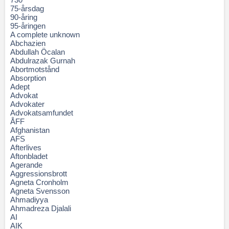
75-årsdag
90-åring
95-åringen
A complete unknown
Abchazien
Abdullah Öcalan
Abdulrazak Gurnah
Abortmotstånd
Absorption
Adept
Advokat
Advokater
Advokatsamfundet
ÅFF
Afghanistan
AFS
Afterlives
Aftonbladet
Agerande
Aggressionsbrott
Agneta Cronholm
Agneta Svensson
Ahmadiyya
Ahmadreza Djalali
AI
AIK