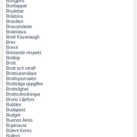
Bortgjord
Borttappat
Boulebar
Brådska
Brasilien
Brasomdetär
Bratislava
Brett Kavanaugh
Brev
Brexit
Bristande respekt
Bröllop
Brott
Brott och straff
Brottsanmälare
Brottsjournalen
Brottsliga uppgifter
Brottslighet
Brottsutredningar
Bruno Liljefors
Bubblor
Budapest
Budget
Buenos Aires
Bujanovac
Bülent Keres
Bullerö