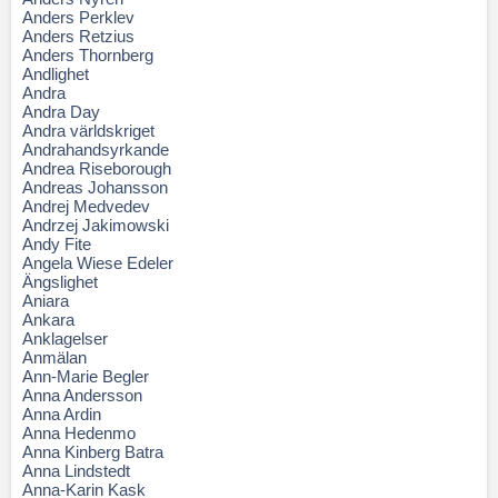
Anders Perklev
Anders Retzius
Anders Thornberg
Andlighet
Andra
Andra Day
Andra världskriget
Andrahandsyrkande
Andrea Riseborough
Andreas Johansson
Andrej Medvedev
Andrzej Jakimowski
Andy Fite
Angela Wiese Edeler
Ängslighet
Aniara
Ankara
Anklagelser
Anmälan
Ann-Marie Begler
Anna Andersson
Anna Ardin
Anna Hedenmo
Anna Kinberg Batra
Anna Lindstedt
Anna-Karin Kask