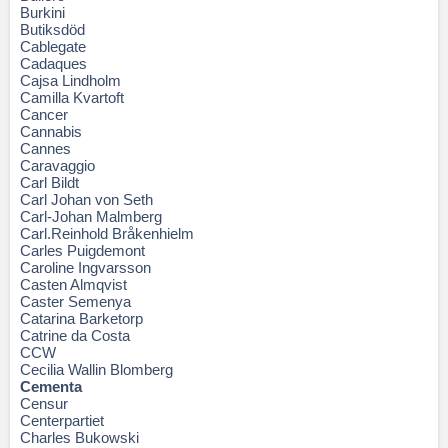
Burkini
Butiksdöd
Cablegate
Cadaques
Cajsa Lindholm
Camilla Kvartoft
Cancer
Cannabis
Cannes
Caravaggio
Carl Bildt
Carl Johan von Seth
Carl-Johan Malmberg
Carl.Reinhold Bråkenhielm
Carles Puigdemont
Caroline Ingvarsson
Casten Almqvist
Caster Semenya
Catarina Barketorp
Catrine da Costa
CCW
Cecilia Wallin Blomberg
Cementa
Censur
Centerpartiet
Charles Bukowski