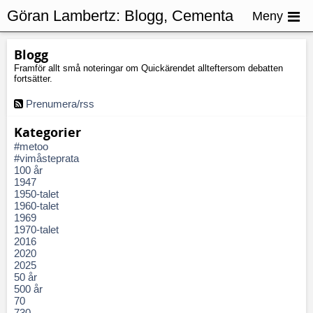
Göran Lambertz:
Blogg, Cementa
Meny
Blogg
Framför allt små noteringar om Quickärendet allteftersom debatten
fortsätter.
Prenumera/rss
Kategorier
#metoo
#vimåsteprata
100 år
1947
1950-talet
1960-talet
1969
1970-talet
2016
2020
2025
50 år
500 år
70
730