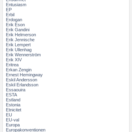
Entusiasm
EP
Erbil
Erdogan
Erik Eson
Erik Gandini
Erik Helmerson
Erik Jennische
Erik Lempert
Erik Ullenhag
Erik Wennerström
Erik XIV
Eritrea
Erkan Zengin
Ernest Hemingway
Eskil Andersson
Eskil Erlandsson
Essaouira
ESTA
Estland
Estonia
Etnicitet
EU
EU-val
Europa
Europakonventionen