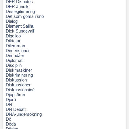
DER Disputes
DER Juridik
Deslegitimering
Det som göms i snö
Dialog
Diamant Salihu
Dick Sundevall
Diggiloo
Diktatur
Dilemman
Dimensioner
Dimridåer
Diplomati
Disciplin
Diskmaskiner
Diskriminering
Diskussion
Diskussioner
Diskussionsidé
Djupsömn
Djurö
DN
DN Debatt
DNA-undersökning
Dö
Döda
Döden