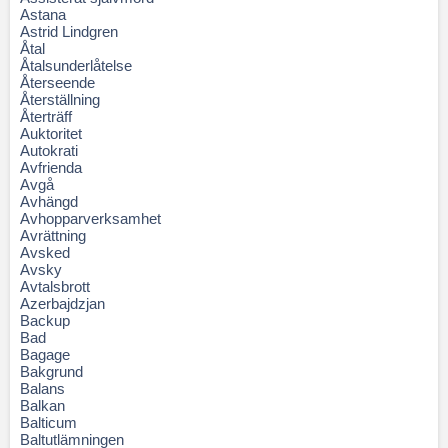
Astana
Astrid Lindgren
Åtal
Åtalsunderlåtelse
Återseende
Återställning
Återträff
Auktoritet
Autokrati
Avfrienda
Avgå
Avhängd
Avhopparverksamhet
Avrättning
Avsked
Avsky
Avtalsbrott
Azerbajdzjan
Backup
Bad
Bagage
Bakgrund
Balans
Balkan
Balticum
Baltutlämningen