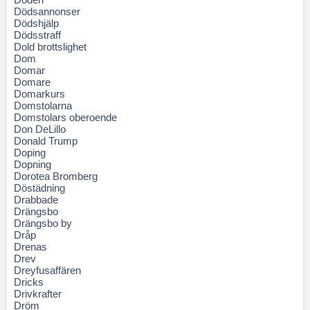
Dödsannonser
Dödshjälp
Dödsstraff
Dold brottslighet
Dom
Domar
Domare
Domarkurs
Domstolarna
Domstolars oberoende
Don DeLillo
Donald Trump
Doping
Dopning
Dorotea Bromberg
Döstädning
Drabbade
Drängsbo
Drängsbo by
Dråp
Drenas
Drev
Dreyfusaffären
Dricks
Drivkrafter
Dröm