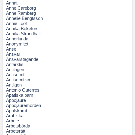
Annat
Anne Careborg
Anne Ramberg
Annelie Bengtsson
Annie Lööf
Annika Bokefors
Annika Strandhäll
Annorlunda
Anonymitet
Anse
Ansvar
Ansvarstagande
Antarktis
Antilagen
Antisemit
Antisemitism
Äntligen
Antonio Guterres
Apatiska barn
Appojaure
Appojauremorden
Aprilskämt
Arabiska
Arbete
Arbetsbörda
Arbetsrätt