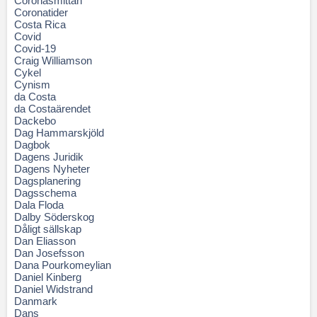
Coronasmittan
Coronatider
Costa Rica
Covid
Covid-19
Craig Williamson
Cykel
Cynism
da Costa
da Costaärendet
Dackebo
Dag Hammarskjöld
Dagbok
Dagens Juridik
Dagens Nyheter
Dagsplanering
Dagsschema
Dala Floda
Dalby Söderskog
Dåligt sällskap
Dan Eliasson
Dan Josefsson
Dana Pourkomeylian
Daniel Kinberg
Daniel Widstrand
Danmark
Dans