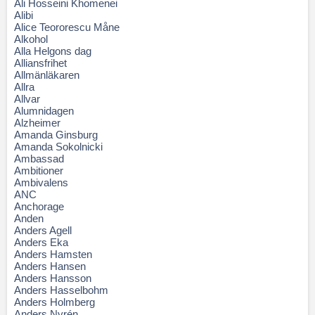
Ali Hosseini Khomenei
Alibi
Alice Teororescu Måne
Alkohol
Alla Helgons dag
Alliansfrihet
Allmänläkaren
Allra
Allvar
Alumnidagen
Alzheimer
Amanda Ginsburg
Amanda Sokolnicki
Ambassad
Ambitioner
Ambivalens
ANC
Anchorage
Anden
Anders Agell
Anders Eka
Anders Hamsten
Anders Hansen
Anders Hansson
Anders Hasselbohm
Anders Holmberg
Anders Nyrén