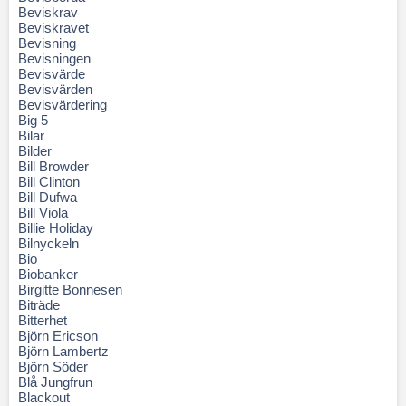
Beviskrav
Beviskravet
Bevisning
Bevisningen
Bevisvärde
Bevisvärden
Bevisvärdering
Big 5
Bilar
Bilder
Bill Browder
Bill Clinton
Bill Dufwa
Bill Viola
Billie Holiday
Bilnyckeln
Bio
Biobanker
Birgitte Bonnesen
Biträde
Bitterhet
Björn Ericson
Björn Lambertz
Björn Söder
Blå Jungfrun
Blackout