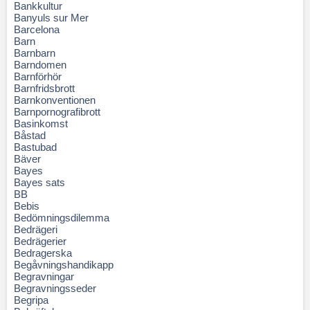
Bankkultur
Banyuls sur Mer
Barcelona
Barn
Barnbarn
Barndomen
Barnförhör
Barnfridsbrott
Barnkonventionen
Barnpornografibrott
Basinkomst
Båstad
Bastubad
Bäver
Bayes
Bayes sats
BB
Bebis
Bedömningsdilemma
Bedrägeri
Bedrägerier
Bedragerska
Begåvningshandikapp
Begravningar
Begravningsseder
Begripa