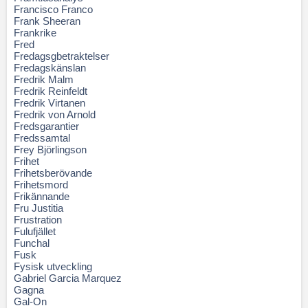
Francisco Franco
Frank Sheeran
Frankrike
Fred
Fredagsgbetraktelser
Fredagskänslan
Fredrik Malm
Fredrik Reinfeldt
Fredrik Virtanen
Fredrik von Arnold
Fredsgarantier
Fredssamtal
Frey Björlingson
Frihet
Frihetsberövande
Frihetsmord
Frikännande
Fru Justitia
Frustration
Fulufjället
Funchal
Fusk
Fysisk utveckling
Gabriel Garcia Marquez
Gagna
Gal-On