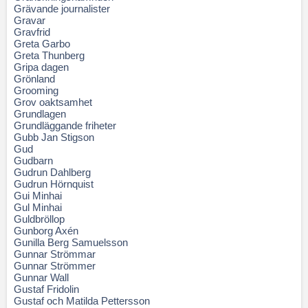
Grävande journalister
Gravar
Gravfrid
Greta Garbo
Greta Thunberg
Gripa dagen
Grönland
Grooming
Grov oaktsamhet
Grundlagen
Grundläggande friheter
Gubb Jan Stigson
Gud
Gudbarn
Gudrun Dahlberg
Gudrun Hörnquist
Gui Minhai
Gul Minhai
Guldbröllop
Gunborg Axén
Gunilla Berg Samuelsson
Gunnar Strömmar
Gunnar Strömmer
Gunnar Wall
Gustaf Fridolin
Gustaf och Matilda Pettersson