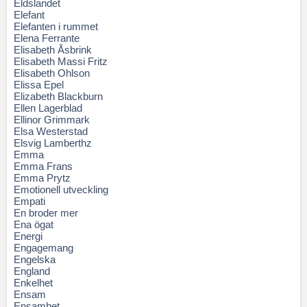
Eldslandet
Elefant
Elefanten i rummet
Elena Ferrante
Elisabeth Åsbrink
Elisabeth Massi Fritz
Elisabeth Ohlson
Elissa Epel
Elizabeth Blackburn
Ellen Lagerblad
Ellinor Grimmark
Elsa Westerstad
Elsvig Lamberthz
Emma
Emma Frans
Emma Prytz
Emotionell utveckling
Empati
En broder mer
Ena ögat
Energi
Engagemang
Engelska
England
Enkelhet
Ensam
Ensamhet