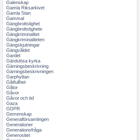
Galenskap
Gamla Riksarkivet
Gamla Stan
Gammal
Gängbrottslighet
Gängbrottslighete
Gängkriminalitet
Gängkriminaliteten
Gängskjutningar
Gängvåldet
Gardet
Gärdslösa kyrka
Gärningsbeskrivning
Gärningsbeskrivningen
Garphyttan
Gåtfullhet
Gåtor
Gåvor
Gåvor och tid
Gaza
GDPR
Gemenskap
Generalförsamlingen
Generationer
Generationsfråga
Generositet