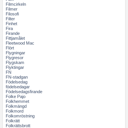
Filmcirkeln
Filmer
Filosofi
Filter
Finhet
Fira
Firande
Fittjamålet
Fleetwood Mac
Flört
Flygningar
Flygresor
Flygskam
Flyktingar
FN
FN-stadgan
Födelsedag
födelsedagar
Födelsedagsfirande
Folke Pajo
Folkhemmet
Folkmängd
Folkmord
Folkomröstning
Folkrätt
Folkrättsbrott