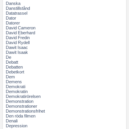
Danska
Danstillstånd
Datatrassel
Dator
Datorer
David Cameron
David Eberhard
David Fredin
David Rydell
Dawit Isaac
Dawit Isaak
De
Debatt
Debatten
Debetkort
Dem
Demens
Demokrati
Demokratin
Demokratirörelsen
Demonstration
Demonstrationer
Demonstrationsfrihet
Den röda filmen
Denali
Depression