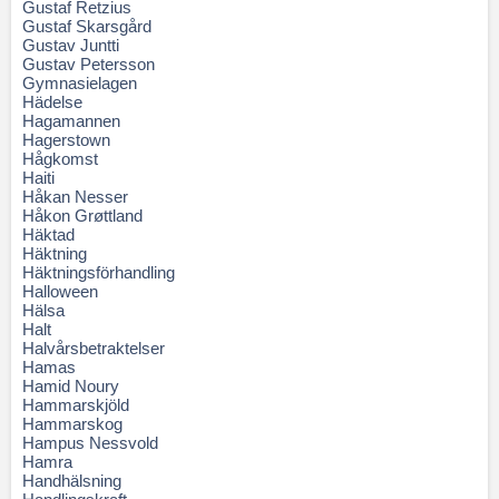
Gustaf Retzius
Gustaf Skarsgård
Gustav Juntti
Gustav Petersson
Gymnasielagen
Hädelse
Hagamannen
Hagerstown
Hågkomst
Haiti
Håkan Nesser
Håkon Grøttland
Häktad
Häktning
Häktningsförhandling
Halloween
Hälsa
Halt
Halvårsbetraktelser
Hamas
Hamid Noury
Hammarskjöld
Hammarskog
Hampus Nessvold
Hamra
Handhälsning