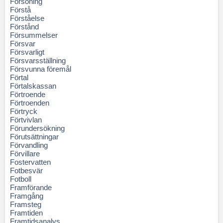
Försoning
Förstå
Förståelse
Förstånd
Försummelser
Försvar
Försvarligt
Försvarsställning
Försvunna föremål
Förtal
Förtalskassan
Förtroende
Förtroenden
Förtryck
Förtvivlan
Förundersökning
Förutsättningar
Förvandling
Förvillare
Fostervatten
Fotbesvär
Fotboll
Framförande
Framgång
Framsteg
Framtiden
Framtidsanalys