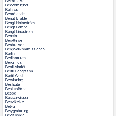
Bekräftelse
Bekvämlighet
Belarus
Bemötande
Bengt Brülde
Bengt Holmström
Bengt Lambe
Bengt Lindström
Bensin
Berättelse
Berättelser
Bergwallkommissionen
Berlin
Berlinmuren
Beröringar
Bertil Almlöf
Bertil Bengtsson
Bertil Wedin
Bervisning
Beslagta
Beslutsförhet
Besök
Besserwisser
Besvikelse
Betyg
Betygsättning
Bevisbörda