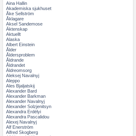
Aina Hallin
Akademiska sjukhuset
Åke Sellström
Åklagare
Aksel Sandemose
Äktenskap
Aktuellt
Alaska
Albert Einstein
Ålder
Åldersproblem
Åldrande
Åldrandet
Äldreomsorg
Aleksej Navalnyj
Aleppo
Ales Bjaljatskij
Alexander Bard
Alexander Barkman
Alexander Navalnyj
Alexander Solzjenitsyn
Alexandra Erdélyi
Alexandra Pascalidou
Alexej Navalnyj
Alf Enerström
Alfred Skogberg