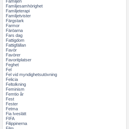
Familjen
Familjesamhörighet
Familjeterapi
Familjetvister
Färgstark
Farmor
Färöarna
Fars dag
Fattigdom
Fattigfällan
Favör
Favörer
Favoritplatser
Feghet
Fel
Fel vid myndighetsutövning
Felicia
Feltolkning
Feminism
Femtio år
Fest
Fester
Fetma
Fia Iveslätt
FIFA
Filippinerna
Film