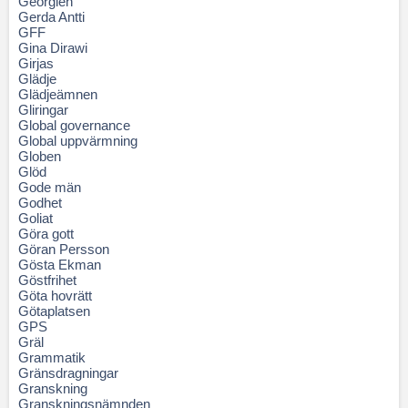
Georgien
Gerda Antti
GFF
Gina Dirawi
Girjas
Glädje
Glädjeämnen
Gliringar
Global governance
Global uppvärmning
Globen
Glöd
Gode män
Godhet
Goliat
Göra gott
Göran Persson
Gösta Ekman
Göstfrihet
Göta hovrätt
Götaplatsen
GPS
Gräl
Grammatik
Gränsdragningar
Granskning
Granskningsnämnden