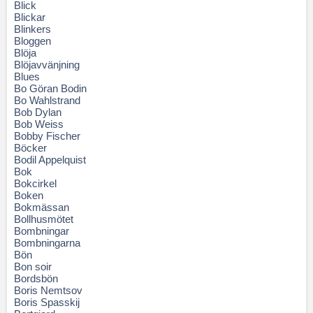
Blick
Blickar
Blinkers
Bloggen
Blöja
Blöjavvänjning
Blues
Bo Göran Bodin
Bo Wahlstrand
Bob Dylan
Bob Weiss
Bobby Fischer
Böcker
Bodil Appelquist
Bok
Bokcirkel
Boken
Bokmässan
Bollhusmötet
Bombningar
Bombningarna
Bön
Bon soir
Bordsbön
Boris Nemtsov
Boris Spasskij