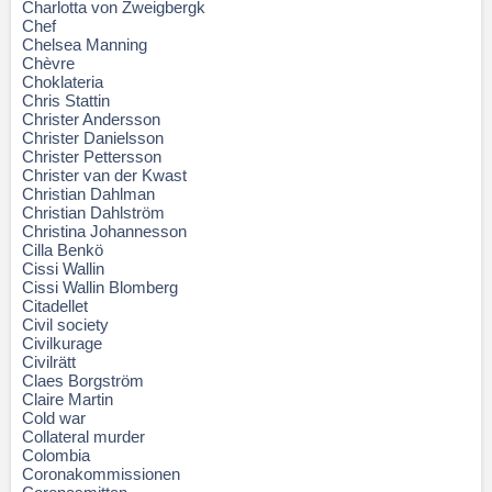
Charlotta von Zweigbergk
Chef
Chelsea Manning
Chèvre
Choklateria
Chris Stattin
Christer Andersson
Christer Danielsson
Christer Pettersson
Christer van der Kwast
Christian Dahlman
Christian Dahlström
Christina Johannesson
Cilla Benkö
Cissi Wallin
Cissi Wallin Blomberg
Citadellet
Civil society
Civilkurage
Civilrätt
Claes Borgström
Claire Martin
Cold war
Collateral murder
Colombia
Coronakommissionen