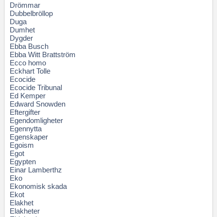
Drömmar
Dubbelbröllop
Duga
Dumhet
Dygder
Ebba Busch
Ebba Witt Brattström
Ecco homo
Eckhart Tolle
Ecocide
Ecocide Tribunal
Ed Kemper
Edward Snowden
Eftergifter
Egendomligheter
Egennytta
Egenskaper
Egoism
Egot
Egypten
Einar Lamberthz
Eko
Ekonomisk skada
Ekot
Elakhet
Elakheter