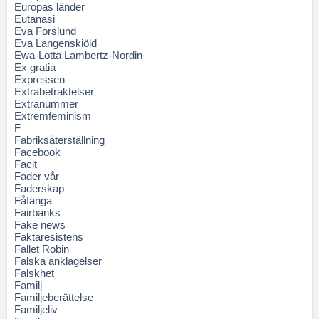
Europas länder
Eutanasi
Eva Forslund
Eva Langenskiöld
Ewa-Lotta Lambertz-Nordin
Ex gratia
Expressen
Extrabetraktelser
Extranummer
Extremfeminism
F
Fabriksåterställning
Facebook
Facit
Fader vår
Faderskap
Fåfänga
Fairbanks
Fake news
Faktaresistens
Fallet Robin
Falska anklagelser
Falskhet
Familj
Familjeberättelse
Familjeliv