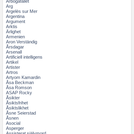
Arbogafallet
Arg
Argelès sur Mer
Argentina
Argument
Arktis
Ärlighet
Armenien
Aron Verständig
Årsdagar
Arsenall
Artificiell intelligens
Artikel
Artister
Artros
Artyom Kamardin
Åsa Beckman
Åsa Romson
ASAP Rocky
Åsikter
Åsiktsfrihet
Åsiktslikhet
Åsne Seierstad
Åsnen
Asocial
Asperger
Assisterat självmord