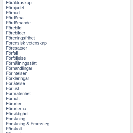
Föräldraskap
Förbjudet
Förbud
Fördöma
Fördömande
Förebild
Förebilder
Föreningsfrihet
Forensisk vetenskap
Föresatser
Förfall
Förföljelse
Förhållningssätt
Förhandlingar
Förintelsen
Förklaringar
Förlåtelse
Förlust
Förmätenhet
Förnuft
Förorten
Förorterna
Försiktighet
Forskning
Forskning & Framsteg
Förskott