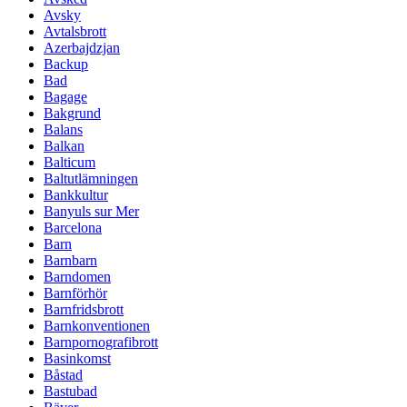
Avsky
Avtalsbrott
Azerbajdzjan
Backup
Bad
Bagage
Bakgrund
Balans
Balkan
Balticum
Baltutlämningen
Bankkultur
Banyuls sur Mer
Barcelona
Barn
Barnbarn
Barndomen
Barnförhör
Barnfridsbrott
Barnkonventionen
Barnpornografibrott
Basinkomst
Båstad
Bastubad