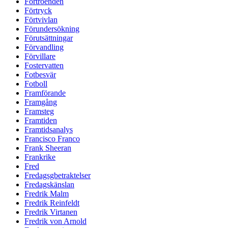
Förtroenden
Förtryck
Förtvivlan
Förundersökning
Förutsättningar
Förvandling
Förvillare
Fostervatten
Fotbesvär
Fotboll
Framförande
Framgång
Framsteg
Framtiden
Framtidsanalys
Francisco Franco
Frank Sheeran
Frankrike
Fred
Fredagsgbetraktelser
Fredagskänslan
Fredrik Malm
Fredrik Reinfeldt
Fredrik Virtanen
Fredrik von Arnold