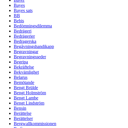
Bäver
Bayes
Bayes sats
BB
Bebis
Bedömningsdilemma
Bedrägeri
Bedrägerier
Bedragerska
Begåvningshandikapp
Begravningar
Begravningsseder
Begripa
Bekräftelse
Bekvämlighet
Belarus
Bemötande
Bengt Brülde
Bengt Holmström
Bengt Lambe
Bengt Lindström
Bensin
Berättelse
Berättelser
Bergwallkommissionen