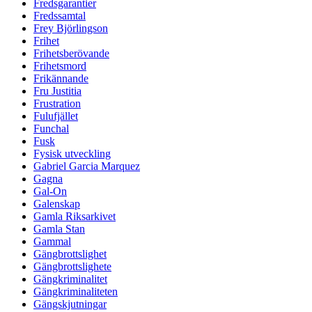
Fredsgarantier
Fredssamtal
Frey Björlingson
Frihet
Frihetsberövande
Frihetsmord
Frikännande
Fru Justitia
Frustration
Fulufjället
Funchal
Fusk
Fysisk utveckling
Gabriel Garcia Marquez
Gagna
Gal-On
Galenskap
Gamla Riksarkivet
Gamla Stan
Gammal
Gängbrottslighet
Gängbrottslighete
Gängkriminalitet
Gängkriminaliteten
Gängskjutningar