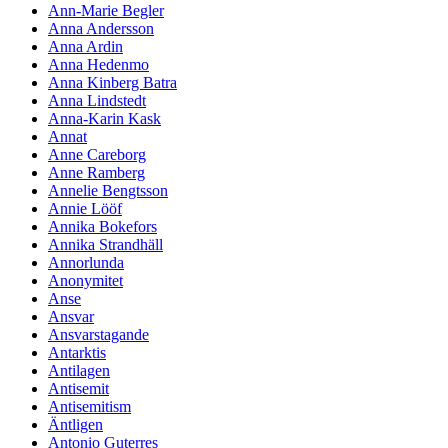
Ann-Marie Begler
Anna Andersson
Anna Ardin
Anna Hedenmo
Anna Kinberg Batra
Anna Lindstedt
Anna-Karin Kask
Annat
Anne Careborg
Anne Ramberg
Annelie Bengtsson
Annie Lööf
Annika Bokefors
Annika Strandhäll
Annorlunda
Anonymitet
Anse
Ansvar
Ansvarstagande
Antarktis
Antilagen
Antisemit
Antisemitism
Äntligen
Antonio Guterres