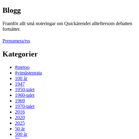
Blogg
Framför allt små noteringar om Quickärendet allteftersom debatten
fortsätter.
Prenumera/rss
Kategorier
#metoo
#vimåsteprata
100 år
1947
1950-talet
1960-talet
1969
1970-talet
2016
2020
2025
50 år
500 år