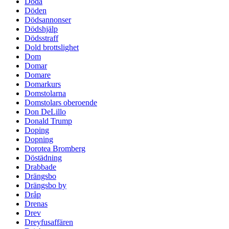
Döda
Döden
Dödsannonser
Dödshjälp
Dödsstraff
Dold brottslighet
Dom
Domar
Domare
Domarkurs
Domstolarna
Domstolars oberoende
Don DeLillo
Donald Trump
Doping
Dopning
Dorotea Bromberg
Döstädning
Drabbade
Drängsbo
Drängsbo by
Dråp
Drenas
Drev
Dreyfusaffären