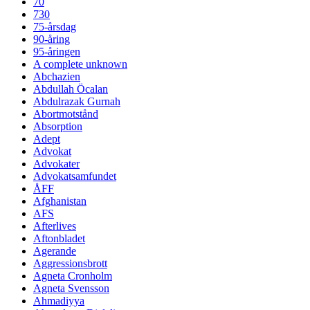
70
730
75-årsdag
90-åring
95-åringen
A complete unknown
Abchazien
Abdullah Öcalan
Abdulrazak Gurnah
Abortmotstånd
Absorption
Adept
Advokat
Advokater
Advokatsamfundet
ÅFF
Afghanistan
AFS
Afterlives
Aftonbladet
Agerande
Aggressionsbrott
Agneta Cronholm
Agneta Svensson
Ahmadiyya