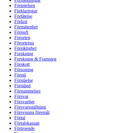
Förhandlingar
Förintelsen
Förklaringar
Förlåtelse
Förlust
Förmätenhet
Förnuft
Förorten
Förorterna
Försiktighet
Forskning
Forskning & Framsteg
Förskott
Försoning
Förstå
Förståelse
Förstånd
Försummelser
Försvar
Försvarligt
Försvarsställning
Försvunna föremål
Förtal
Förtalskassan
Förtroende