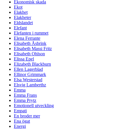
Ekonomisk skada
Ekot
Elakhet
Elakheter
Eldslandet
Elefant
Elefanten i rummet
Elena Ferrante
Elisabeth Åsbrink
Elisabeth Massi Fritz
Elisabeth Ohlson
Elissa Epel
Elizabeth Blackburn
Ellen Lagerblad
Ellinor Grimmark
Elsa Westerstad
Elsvig Lamberthz
Emma
Emma Frans
Emma Prytz
Emotionell utveckling
Empati
En broder mer
Ena ögat
Energi