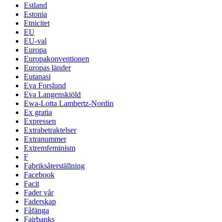
Estland
Estonia
Etnicitet
EU
EU-val
Europa
Europakonventionen
Europas länder
Eutanasi
Eva Forslund
Eva Langenskiöld
Ewa-Lotta Lambertz-Nordin
Ex gratia
Expressen
Extrabetraktelser
Extranummer
Extremfeminism
F
Fabriksåterställning
Facebook
Facit
Fader vår
Faderskap
Fåfänga
Fairbanks