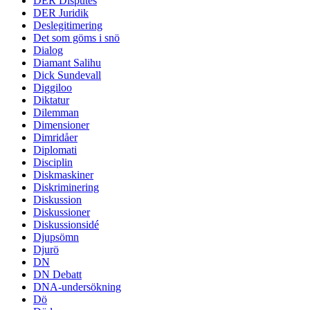
DER Disputes
DER Juridik
Deslegitimering
Det som göms i snö
Dialog
Diamant Salihu
Dick Sundevall
Diggiloo
Diktatur
Dilemman
Dimensioner
Dimridåer
Diplomati
Disciplin
Diskmaskiner
Diskriminering
Diskussion
Diskussioner
Diskussionsidé
Djupsömn
Djurö
DN
DN Debatt
DNA-undersökning
Dö