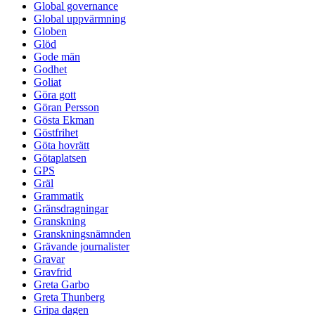
Global governance
Global uppvärmning
Globen
Glöd
Gode män
Godhet
Goliat
Göra gott
Göran Persson
Gösta Ekman
Göstfrihet
Göta hovrätt
Götaplatsen
GPS
Gräl
Grammatik
Gränsdragningar
Granskning
Granskningsnämnden
Grävande journalister
Gravar
Gravfrid
Greta Garbo
Greta Thunberg
Gripa dagen