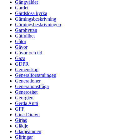
Gängvåldet
Gardet
Gärdslösa kyrka
Gärningsbeskrivning
Gärningsbeskrivningen
Garphyttan
Gåtfullhet
Gåtor
Gåvor
Gåvor och tid
Gaza
GDPR
Gemenskap
Generalförsamlingen
Generationer
Generationsfråga
Generositet
Georgien
Gerda Antti
GFF
Gina Dirawi
Girjas
Glädje
Glädjeämnen
Gliringar