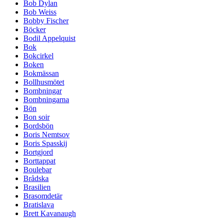
Bob Dylan
Bob Weiss
Bobby Fischer
Böcker
Bodil Appelquist
Bok
Bokcirkel
Boken
Bokmässan
Bollhusmötet
Bombningar
Bombningarna
Bön
Bon soir
Bordsbön
Boris Nemtsov
Boris Spasskij
Bortgjord
Borttappat
Boulebar
Brådska
Brasilien
Brasomdetär
Bratislava
Brett Kavanaugh