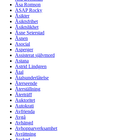
Åsa Romson
ASAP Rocky
Åsikter
Åsiktsfrihet
Åsiktslikhet
Åsne Seierstad
Åsnen
Asocial
Asperger
Assisterat självmord
Astana
Astrid Lindgren
Åtal
Åtalsunderlåtelse
Återseende
Återställning
Återträff
Auktoritet
Autokrati
Avfrienda
Avgå
Avhängd
Avhopparverksamhet
Avrättning
Avsked