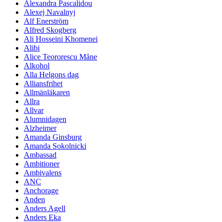
Alexandra Pascalidou
Alexej Navalnyj
Alf Enerström
Alfred Skogberg
Ali Hosseini Khomenei
Alibi
Alice Teororescu Måne
Alkohol
Alla Helgons dag
Alliansfrihet
Allmänläkaren
Allra
Allvar
Alumnidagen
Alzheimer
Amanda Ginsburg
Amanda Sokolnicki
Ambassad
Ambitioner
Ambivalens
ANC
Anchorage
Anden
Anders Agell
Anders Eka