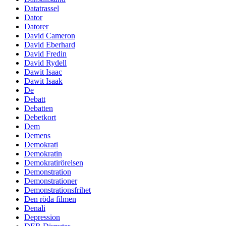
Datatrassel
Dator
Datorer
David Cameron
David Eberhard
David Fredin
David Rydell
Dawit Isaac
Dawit Isaak
De
Debatt
Debatten
Debetkort
Dem
Demens
Demokrati
Demokratin
Demokratirörelsen
Demonstration
Demonstrationer
Demonstrationsfrihet
Den röda filmen
Denali
Depression