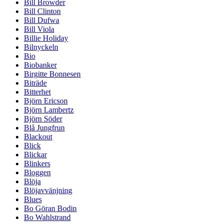
Bill Browder
Bill Clinton
Bill Dufwa
Bill Viola
Billie Holiday
Bilnyckeln
Bio
Biobanker
Birgitte Bonnesen
Biträde
Bitterhet
Björn Ericson
Björn Lambertz
Björn Söder
Blå Jungfrun
Blackout
Blick
Blickar
Blinkers
Bloggen
Blöja
Blöjavvänjning
Blues
Bo Göran Bodin
Bo Wahlstrand