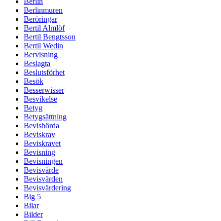
Berlin
Berlinmuren
Beröringar
Bertil Almlöf
Bertil Bengtsson
Bertil Wedin
Bervisning
Beslagta
Beslutsförhet
Besök
Besserwisser
Besvikelse
Betyg
Betygsättning
Bevisbörda
Beviskrav
Beviskravet
Bevisning
Bevisningen
Bevisvärde
Bevisvärden
Bevisvärdering
Big 5
Bilar
Bilder