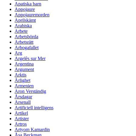
Apatiska barn
Appojaure
Appojauremorden
Aprilskämt
Arabiska
Arbete
Arbetsbörda
Arbetsrätt
Arbogafallet
Arg
Argelès sur Mer
Argentina
Argument
Arktis
Ärlighet
Armenien
Aron Verständig
Årsdagar
Arsenall
Artificiell intelligens
Artikel
Artister
Artros
Artyom Kamardin
Åsa Beckman