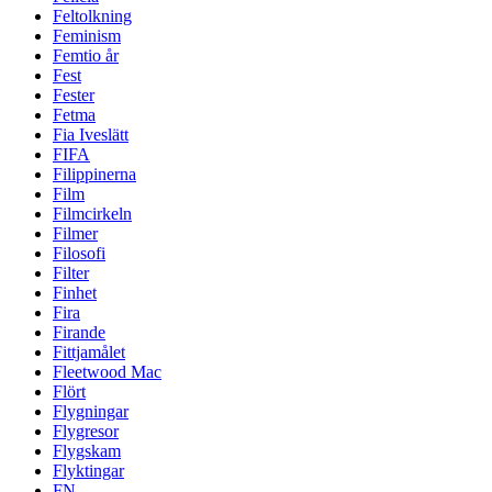
Feltolkning
Feminism
Femtio år
Fest
Fester
Fetma
Fia Iveslätt
FIFA
Filippinerna
Film
Filmcirkeln
Filmer
Filosofi
Filter
Finhet
Fira
Firande
Fittjamålet
Fleetwood Mac
Flört
Flygningar
Flygresor
Flygskam
Flyktingar
FN