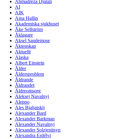
Ahmadreza Djalali
AI
AIK
Aina Hallin
Akademiska sjukhuset
Åke Sellström
Åklagare
Aksel Sandemose
Äktenskap
Aktuellt
Alaska
Albert Einstein
Ålder
Åldersproblem
Åldrande
Åldrandet
Äldreomsorg
Aleksej Navalnyj
Aleppo
Ales Bjaljatskij
Alexander Bard
Alexander Barkman
Alexander Navalnyj
Alexander Solzjenitsyn
Alexandra Erdélyi