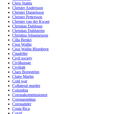
Chris Stattin
Christer Andersson
Christer Danielsson
Christer Pettersson
Christer van der Kwast
Christian Dahlman
Christian Dahlström
Christina Johannesson
Cilla Benkö
Cissi Wallin
Cissi Wallin Blomberg
Citadellet
Civil society
Civilkurage
Civilrätt
Claes Borgström
Claire Martin
Cold war
Collateral murder
Colombia
Coronakommissionen
Coronasmittan
Coronatider
Costa Rica
Covid