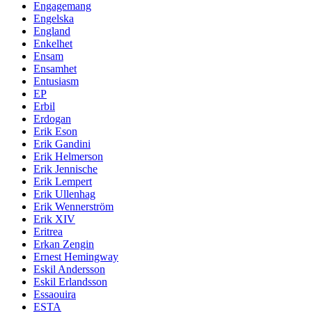
Engagemang
Engelska
England
Enkelhet
Ensam
Ensamhet
Entusiasm
EP
Erbil
Erdogan
Erik Eson
Erik Gandini
Erik Helmerson
Erik Jennische
Erik Lempert
Erik Ullenhag
Erik Wennerström
Erik XIV
Eritrea
Erkan Zengin
Ernest Hemingway
Eskil Andersson
Eskil Erlandsson
Essaouira
ESTA