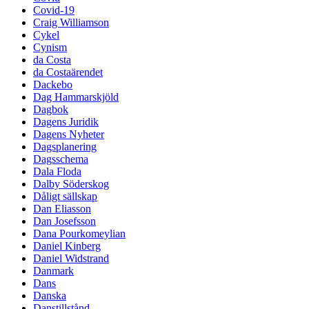
Covid-19
Craig Williamson
Cykel
Cynism
da Costa
da Costaärendet
Dackebo
Dag Hammarskjöld
Dagbok
Dagens Juridik
Dagens Nyheter
Dagsplanering
Dagsschema
Dala Floda
Dalby Söderskog
Dåligt sällskap
Dan Eliasson
Dan Josefsson
Dana Pourkomeylian
Daniel Kinberg
Daniel Widstrand
Danmark
Dans
Danska
Danstillstånd