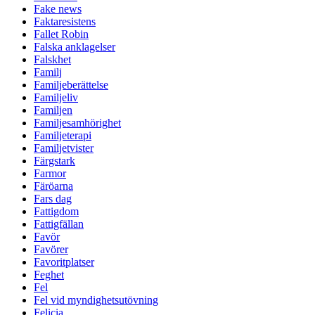
Fake news
Faktaresistens
Fallet Robin
Falska anklagelser
Falskhet
Familj
Familjeberättelse
Familjeliv
Familjen
Familjesamhörighet
Familjeterapi
Familjetvister
Färgstark
Farmor
Färöarna
Fars dag
Fattigdom
Fattigfällan
Favör
Favörer
Favoritplatser
Feghet
Fel
Fel vid myndighetsutövning
Felicia