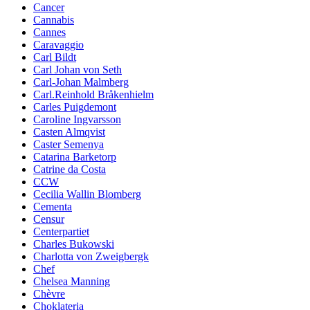
Cancer
Cannabis
Cannes
Caravaggio
Carl Bildt
Carl Johan von Seth
Carl-Johan Malmberg
Carl.Reinhold Bråkenhielm
Carles Puigdemont
Caroline Ingvarsson
Casten Almqvist
Caster Semenya
Catarina Barketorp
Catrine da Costa
CCW
Cecilia Wallin Blomberg
Cementa
Censur
Centerpartiet
Charles Bukowski
Charlotta von Zweigbergk
Chef
Chelsea Manning
Chèvre
Choklateria