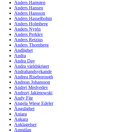
Anders Hamsten
Anders Hansen
Anders Hansson
Anders Hasselbohm
Anders Holmberg
Anders Nyrén
Anders Perklev
Anders Retzius
Anders Thornberg
Andlighet
Andra
Andra Day
Andra världskriget
Andrahandsyrkande
Andrea Riseborough
Andreas Johansson
Andrej Medvedev
Andrzej Jakimowski
Andy Fite
Angela Wiese Edeler
Ängslighet
Aniara
Ankara
Anklagelser
Anmälan