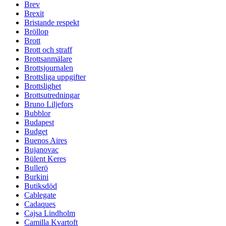
Brev
Brexit
Bristande respekt
Bröllop
Brott
Brott och straff
Brottsanmälare
Brottsjournalen
Brottsliga uppgifter
Brottslighet
Brottsutredningar
Bruno Liljefors
Bubblor
Budapest
Budget
Buenos Aires
Bujanovac
Bülent Keres
Bullerö
Burkini
Butiksdöd
Cablegate
Cadaques
Cajsa Lindholm
Camilla Kvartoft