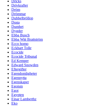
Dricks
Drivkrafter
Dröm
Drömmar
Dubbelbröllop
Duga
Dumhet
Dygder
Ebba Busch
Ebba Witt Brattström
Ecco homo
Eckhart Tolle
Ecocide
Ecocide Tribunal
Ed Kemper
Edward Snowden
Eftergifter
Egendomligheter
Egennytta
Egenskaper
Egoism
Egot
Egypten
Einar Lamberthz
Eko