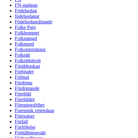
FN-stadgan
Födelsedag
födelsedagar
Födelsedagsfirande
Folke Pajo
Folkhemmet
Folkmängd
Folkmord
Folkomröstning
Folkrätt
Folkrättsbrott
Föräldraskap
Förbjudet
Förbud
Fördöma
Fördömande
Förebild
Förebilder
Föreningsfrihet
Forensisk vetenskap
Föresatser
Förfall
Förföljelse
Förhållningssätt