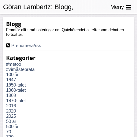
Göran Lambertz:
Blogg,
Meny
Långfredagen
Blogg
Framför allt små noteringar om Quickärendet allteftersom debatten
fortsätter.
Prenumera/rss
Kategorier
#metoo
#vimåsteprata
100 år
1947
1950-talet
1960-talet
1969
1970-talet
2016
2020
2025
50 år
500 år
70
730