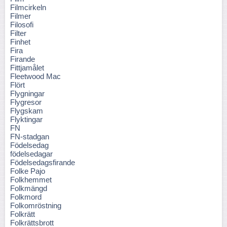
Filmcirkeln
Filmer
Filosofi
Filter
Finhet
Fira
Firande
Fittjamålet
Fleetwood Mac
Flört
Flygningar
Flygresor
Flygskam
Flyktingar
FN
FN-stadgan
Födelsedag
födelsedagar
Födelsedagsfirande
Folke Pajo
Folkhemmet
Folkmängd
Folkmord
Folkomröstning
Folkrätt
Folkrättsbrott