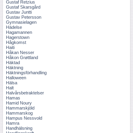
Gustaf Retzius
Gustaf Skarsgård
Gustav Juntti
Gustav Petersson
Gymnasielagen
Hädelse
Hagamannen
Hagerstown
Hågkomst
Haiti
Håkan Nesser
Håkon Grøttland
Häktad
Häktning
Häktningsförhandling
Halloween
Hälsa
Halt
Halvårsbetraktelser
Hamas
Hamid Noury
Hammarskjöld
Hammarskog
Hampus Nessvold
Hamra
Handhälsning