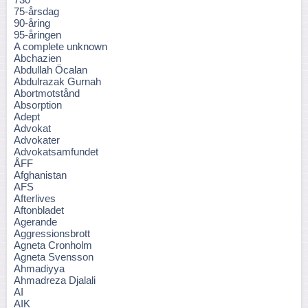
75-årsdag
90-åring
95-åringen
A complete unknown
Abchazien
Abdullah Öcalan
Abdulrazak Gurnah
Abortmotstånd
Absorption
Adept
Advokat
Advokater
Advokatsamfundet
ÅFF
Afghanistan
AFS
Afterlives
Aftonbladet
Agerande
Aggressionsbrott
Agneta Cronholm
Agneta Svensson
Ahmadiyya
Ahmadreza Djalali
AI
AIK