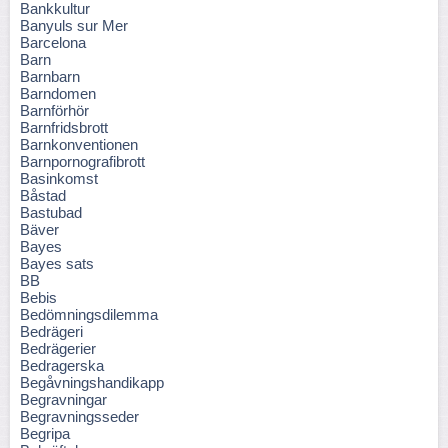
Bankkultur
Banyuls sur Mer
Barcelona
Barn
Barnbarn
Barndomen
Barnförhör
Barnfridsbrott
Barnkonventionen
Barnpornografibrott
Basinkomst
Båstad
Bastubad
Bäver
Bayes
Bayes sats
BB
Bebis
Bedömningsdilemma
Bedrägeri
Bedrägerier
Bedragerska
Begåvningshandikapp
Begravningar
Begravningsseder
Begripa