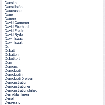
Danska
Danstillstånd
Datatrassel
Dator
Datorer
David Cameron
David Eberhard
David Fredin
David Rydell
Dawit Isaac
Dawit Isaak
De
Debatt
Debatten
Debetkort
Dem
Demens
Demokrati
Demokratin
Demokratirörelsen
Demonstration
Demonstrationer
Demonstrationsfrihet
Den röda filmen
Denali
Depression