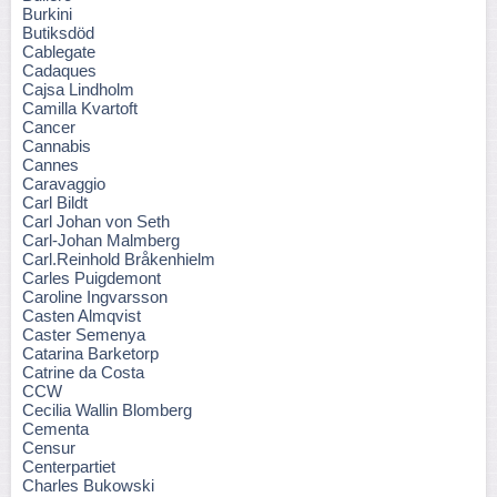
Burkini
Butiksdöd
Cablegate
Cadaques
Cajsa Lindholm
Camilla Kvartoft
Cancer
Cannabis
Cannes
Caravaggio
Carl Bildt
Carl Johan von Seth
Carl-Johan Malmberg
Carl.Reinhold Bråkenhielm
Carles Puigdemont
Caroline Ingvarsson
Casten Almqvist
Caster Semenya
Catarina Barketorp
Catrine da Costa
CCW
Cecilia Wallin Blomberg
Cementa
Censur
Centerpartiet
Charles Bukowski