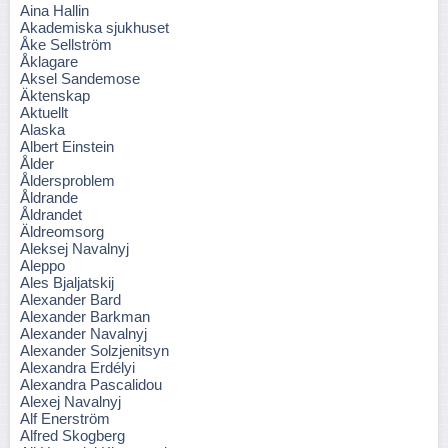
Aina Hallin
Akademiska sjukhuset
Åke Sellström
Åklagare
Aksel Sandemose
Äktenskap
Aktuellt
Alaska
Albert Einstein
Ålder
Åldersproblem
Åldrande
Åldrandet
Äldreomsorg
Aleksej Navalnyj
Aleppo
Ales Bjaljatskij
Alexander Bard
Alexander Barkman
Alexander Navalnyj
Alexander Solzjenitsyn
Alexandra Erdélyi
Alexandra Pascalidou
Alexej Navalnyj
Alf Enerström
Alfred Skogberg