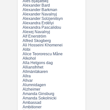
Ales Bjaljatskij
Alexander Bard
Alexander Barkman
Alexander Navalnyj
Alexander Solzjenitsyn
Alexandra Erdélyi
Alexandra Pascalidou
Alexej Navalnyj
Alf Enerström
Alfred Skogberg
Ali Hosseini Khomenei
Alibi
Alice Teororescu Måne
Alkohol
Alla Helgons dag
Alliansfrihet
Allmänläkaren
Allra
Allvar
Alumnidagen
Alzheimer
Amanda Ginsburg
Amanda Sokolnicki
Ambassad
Ambitioner