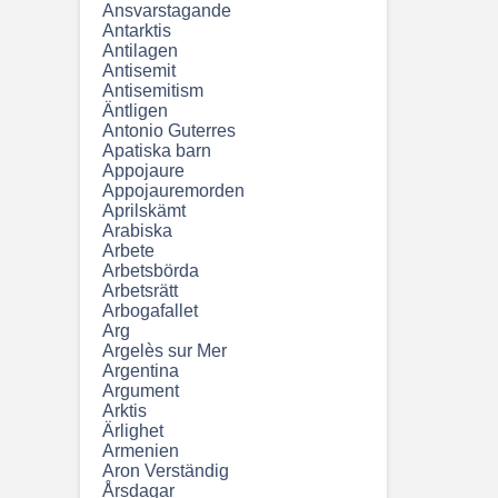
Ansvarstagande
Antarktis
Antilagen
Antisemit
Antisemitism
Äntligen
Antonio Guterres
Apatiska barn
Appojaure
Appojauremorden
Aprilskämt
Arabiska
Arbete
Arbetsbörda
Arbetsrätt
Arbogafallet
Arg
Argelès sur Mer
Argentina
Argument
Arktis
Ärlighet
Armenien
Aron Verständig
Årsdagar