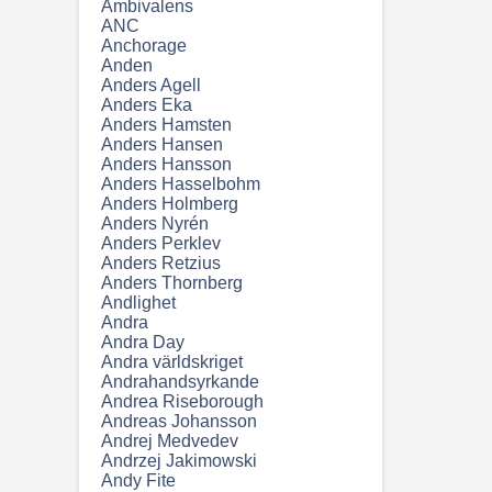
Ambivalens
ANC
Anchorage
Anden
Anders Agell
Anders Eka
Anders Hamsten
Anders Hansen
Anders Hansson
Anders Hasselbohm
Anders Holmberg
Anders Nyrén
Anders Perklev
Anders Retzius
Anders Thornberg
Andlighet
Andra
Andra Day
Andra världskriget
Andrahandsyrkande
Andrea Riseborough
Andreas Johansson
Andrej Medvedev
Andrzej Jakimowski
Andy Fite