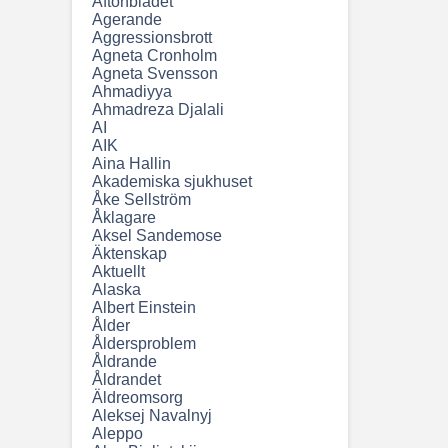
Aftonbladet
Agerande
Aggressionsbrott
Agneta Cronholm
Agneta Svensson
Ahmadiyya
Ahmadreza Djalali
AI
AIK
Aina Hallin
Akademiska sjukhuset
Åke Sellström
Åklagare
Aksel Sandemose
Äktenskap
Aktuellt
Alaska
Albert Einstein
Ålder
Åldersproblem
Åldrande
Åldrandet
Äldreomsorg
Aleksej Navalnyj
Aleppo