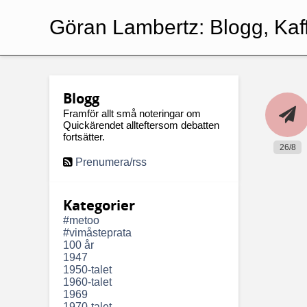
Göran Lambertz:
Blogg, Kaf
Blogg
Framför allt små noteringar om
Quickärendet allteftersom debatten
fortsätter.
26/8
Prenumera/rss
Kategorier
#metoo
#vimåsteprata
100 år
1947
1950-talet
1960-talet
1969
1970-talet