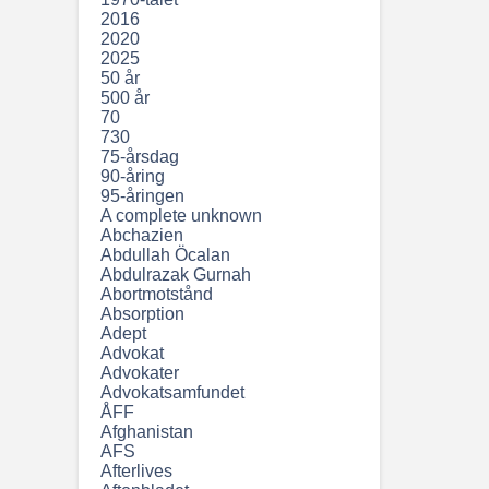
2016
2020
2025
50 år
500 år
70
730
75-årsdag
90-åring
95-åringen
A complete unknown
Abchazien
Abdullah Öcalan
Abdulrazak Gurnah
Abortmotstånd
Absorption
Adept
Advokat
Advokater
Advokatsamfundet
ÅFF
Afghanistan
AFS
Afterlives