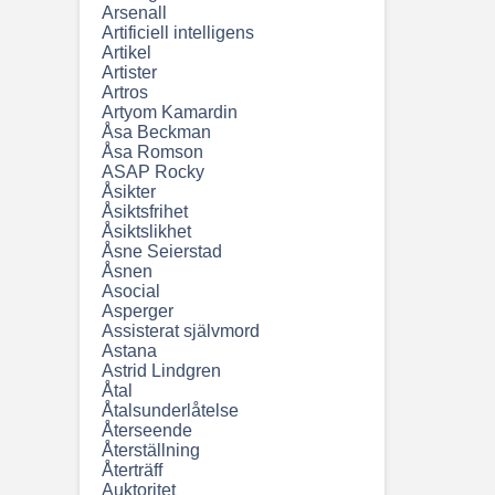
Arsenall
Artificiell intelligens
Artikel
Artister
Artros
Artyom Kamardin
Åsa Beckman
Åsa Romson
ASAP Rocky
Åsikter
Åsiktsfrihet
Åsiktslikhet
Åsne Seierstad
Åsnen
Asocial
Asperger
Assisterat självmord
Astana
Astrid Lindgren
Åtal
Åtalsunderlåtelse
Återseende
Återställning
Återträff
Auktoritet