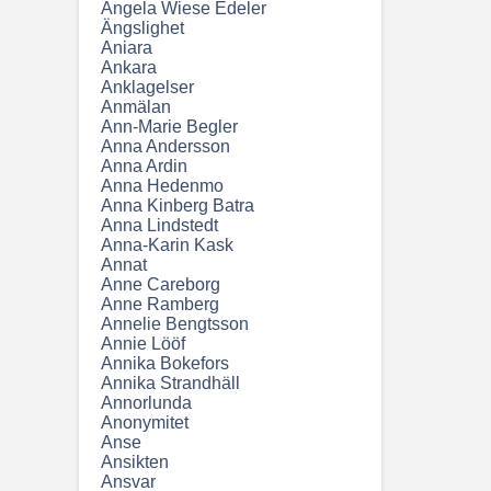
Angela Wiese Edeler
Ängslighet
Aniara
Ankara
Anklagelser
Anmälan
Ann-Marie Begler
Anna Andersson
Anna Ardin
Anna Hedenmo
Anna Kinberg Batra
Anna Lindstedt
Anna-Karin Kask
Annat
Anne Careborg
Anne Ramberg
Annelie Bengtsson
Annie Lööf
Annika Bokefors
Annika Strandhäll
Annorlunda
Anonymitet
Anse
Ansikten
Ansvar