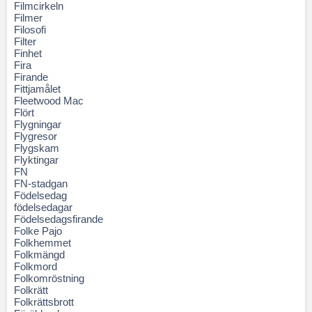
Filmcirkeln
Filmer
Filosofi
Filter
Finhet
Fira
Firande
Fittjamålet
Fleetwood Mac
Flört
Flygningar
Flygresor
Flygskam
Flyktingar
FN
FN-stadgan
Födelsedag
födelsedagar
Födelsedagsfirande
Folke Pajo
Folkhemmet
Folkmängd
Folkmord
Folkomröstning
Folkrätt
Folkrättsbrott