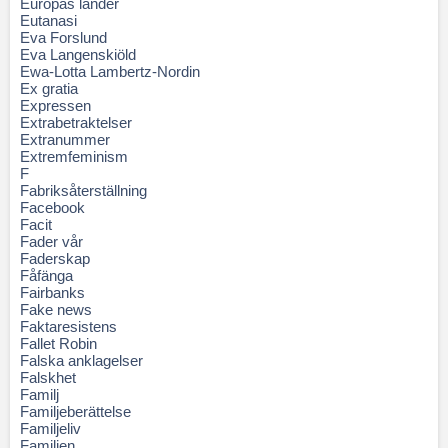
Europas länder
Eutanasi
Eva Forslund
Eva Langenskiöld
Ewa-Lotta Lambertz-Nordin
Ex gratia
Expressen
Extrabetraktelser
Extranummer
Extremfeminism
F
Fabriksåterställning
Facebook
Facit
Fader vår
Faderskap
Fåfänga
Fairbanks
Fake news
Faktaresistens
Fallet Robin
Falska anklagelser
Falskhet
Familj
Familjeberättelse
Familjeliv
Familjen