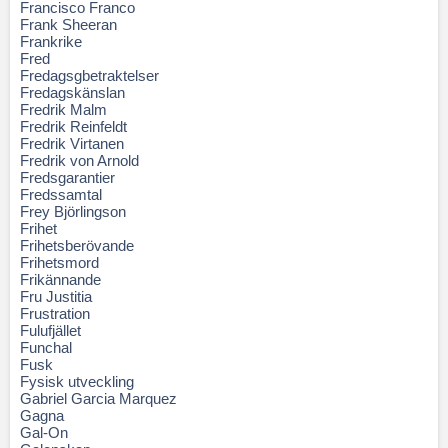
Francisco Franco
Frank Sheeran
Frankrike
Fred
Fredagsgbetraktelser
Fredagskänslan
Fredrik Malm
Fredrik Reinfeldt
Fredrik Virtanen
Fredrik von Arnold
Fredsgarantier
Fredssamtal
Frey Björlingson
Frihet
Frihetsberövande
Frihetsmord
Frikännande
Fru Justitia
Frustration
Fulufjället
Funchal
Fusk
Fysisk utveckling
Gabriel Garcia Marquez
Gagna
Gal-On