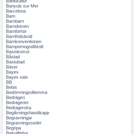
Bankkultur
Banyuls sur Mer
Barcelona
Barn
Barnbarn
Barndomen
Barnförhör
Barnfridsbrott
Barnkonventionen
Barnpornografibrott
Basinkomst
Båstad
Bastubad
Bäver
Bayes
Bayes sats
BB
Bebis
Bedömningsdilemma
Bedrägeri
Bedrägerier
Bedragerska
Begåvningshandikapp
Begravningar
Begravningsseder
Begripa
Bekräftelse