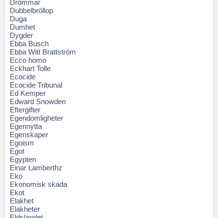
Drömmar
Dubbelbröllop
Duga
Dumhet
Dygder
Ebba Busch
Ebba Witt Brattström
Ecco homo
Eckhart Tolle
Ecocide
Ecocide Tribunal
Ed Kemper
Edward Snowden
Eftergifter
Egendomligheter
Egennytta
Egenskaper
Egoism
Egot
Egypten
Einar Lamberthz
Eko
Ekonomisk skada
Ekot
Elakhet
Elakheter
Eldslandet