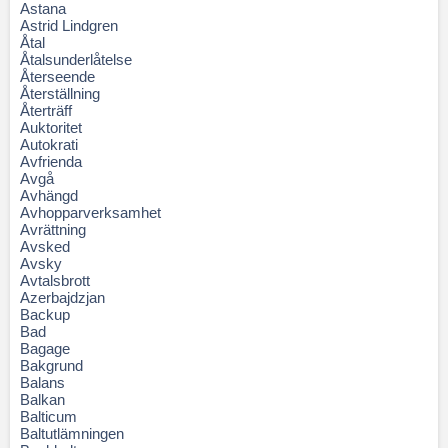
Astana
Astrid Lindgren
Åtal
Åtalsunderlåtelse
Återseende
Återställning
Återträff
Auktoritet
Autokrati
Avfrienda
Avgå
Avhängd
Avhopparverksamhet
Avrättning
Avsked
Avsky
Avtalsbrott
Azerbajdzjan
Backup
Bad
Bagage
Bakgrund
Balans
Balkan
Balticum
Baltutlämningen