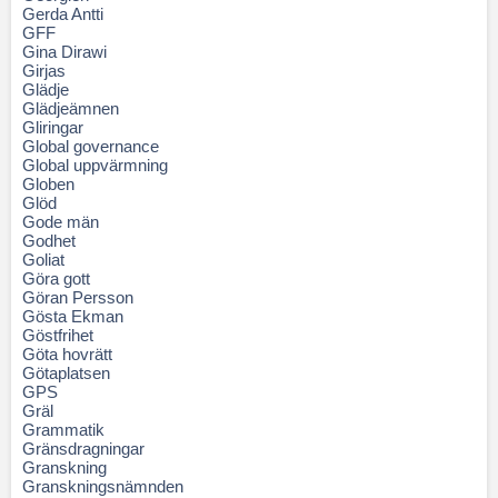
Gerda Antti
GFF
Gina Dirawi
Girjas
Glädje
Glädjeämnen
Gliringar
Global governance
Global uppvärmning
Globen
Glöd
Gode män
Godhet
Goliat
Göra gott
Göran Persson
Gösta Ekman
Göstfrihet
Göta hovrätt
Götaplatsen
GPS
Gräl
Grammatik
Gränsdragningar
Granskning
Granskningsnämnden