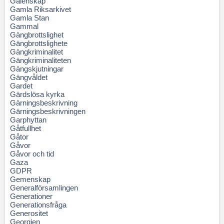
Galenskap
Gamla Riksarkivet
Gamla Stan
Gammal
Gängbrottslighet
Gängbrottslighete
Gängkriminalitet
Gängkriminaliteten
Gängskjutningar
Gängvåldet
Gardet
Gärdslösa kyrka
Gärningsbeskrivning
Gärningsbeskrivningen
Garphyttan
Gåtfullhet
Gåtor
Gåvor
Gåvor och tid
Gaza
GDPR
Gemenskap
Generalförsamlingen
Generationer
Generationsfråga
Generositet
Georgien