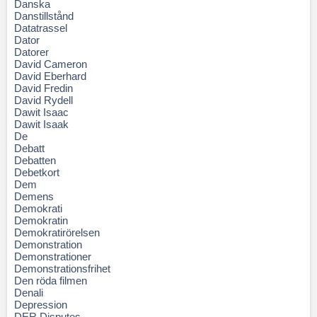
Danska
Danstillstånd
Datatrassel
Dator
Datorer
David Cameron
David Eberhard
David Fredin
David Rydell
Dawit Isaac
Dawit Isaak
De
Debatt
Debatten
Debetkort
Dem
Demens
Demokrati
Demokratin
Demokratirörelsen
Demonstration
Demonstrationer
Demonstrationsfrihet
Den röda filmen
Denali
Depression
DER Disputes