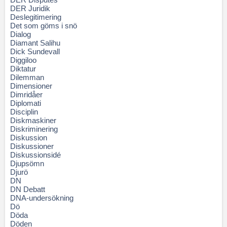
DER Juridik
Deslegitimering
Det som göms i snö
Dialog
Diamant Salihu
Dick Sundevall
Diggiloo
Diktatur
Dilemman
Dimensioner
Dimridåer
Diplomati
Disciplin
Diskmaskiner
Diskriminering
Diskussion
Diskussioner
Diskussionsidé
Djupsömn
Djurö
DN
DN Debatt
DNA-undersökning
Dö
Döda
Döden