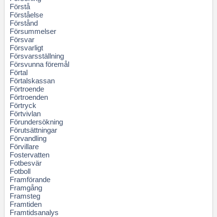
Förstå
Förståelse
Förstånd
Försummelser
Försvar
Försvarligt
Försvarsställning
Försvunna föremål
Förtal
Förtalskassan
Förtroende
Förtroenden
Förtryck
Förtvivlan
Förundersökning
Förutsättningar
Förvandling
Förvillare
Fostervatten
Fotbesvär
Fotboll
Framförande
Framgång
Framsteg
Framtiden
Framtidsanalys