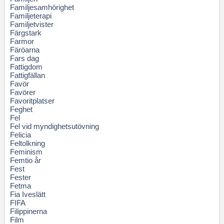
Familjesamhörighet
Familjeterapi
Familjetvister
Färgstark
Farmor
Färöarna
Fars dag
Fattigdom
Fattigfällan
Favör
Favörer
Favoritplatser
Feghet
Fel
Fel vid myndighetsutövning
Felicia
Feltolkning
Feminism
Femtio år
Fest
Fester
Fetma
Fia Iveslätt
FIFA
Filippinerna
Film