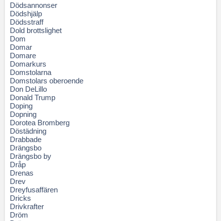
Dödsannonser
Dödshjälp
Dödsstraff
Dold brottslighet
Dom
Domar
Domare
Domarkurs
Domstolarna
Domstolars oberoende
Don DeLillo
Donald Trump
Doping
Dopning
Dorotea Bromberg
Döstädning
Drabbade
Drängsbo
Drängsbo by
Dråp
Drenas
Drev
Dreyfusaffären
Dricks
Drivkrafter
Dröm