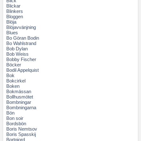
Blick
Blickar
Blinkers
Bloggen
Blöja
Blöjavvänjning
Blues
Bo Göran Bodin
Bo Wahlstrand
Bob Dylan
Bob Weiss
Bobby Fischer
Böcker
Bodil Appelquist
Bok
Bokcirkel
Boken
Bokmässan
Bollhusmötet
Bombningar
Bombningarna
Bön
Bon soir
Bordsbön
Boris Nemtsov
Boris Spasskij
Bortgjord