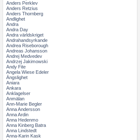
Anders Perklev
Anders Retzius
Anders Thornberg
Andlighet
Andra
Andra Day
Andra världskriget
Andrahandsyrkande
Andrea Riseborough
Andreas Johansson
Andrej Medvedev
Andrzej Jakimowski
Andy Fite
Angela Wiese Edeler
Ängslighet
Aniara
Ankara
Anklagelser
Anmälan
Ann-Marie Begler
Anna Andersson
Anna Ardin
Anna Hedenmo
Anna Kinberg Batra
Anna Lindstedt
Anna-Karin Kask