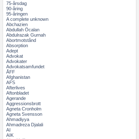
75-årsdag
90-åring
95-åringen
A complete unknown
Abchazien
Abdullah Öcalan
Abdulrazak Gurnah
Abortmotstånd
Absorption
Adept
Advokat
Advokater
Advokatsamfundet
ÅFF
Afghanistan
AFS
Afterlives
Aftonbladet
Agerande
Aggressionsbrott
Agneta Cronholm
Agneta Svensson
Ahmadiyya
Ahmadreza Djalali
AI
AIK