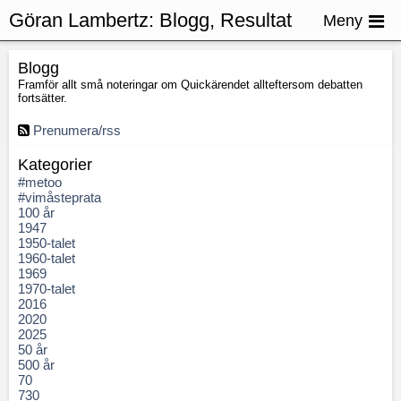
Göran Lambertz:
Blogg, Resultat
Meny
Blogg
Framför allt små noteringar om Quickärendet allteftersom debatten
fortsätter.
Prenumera/rss
Kategorier
#metoo
#vimåsteprata
100 år
1947
1950-talet
1960-talet
1969
1970-talet
2016
2020
2025
50 år
500 år
70
730