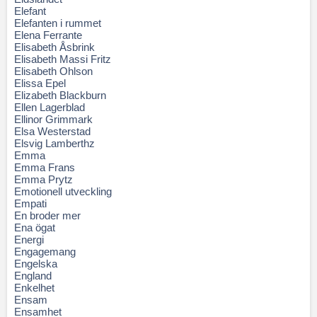
Elefant
Elefanten i rummet
Elena Ferrante
Elisabeth Åsbrink
Elisabeth Massi Fritz
Elisabeth Ohlson
Elissa Epel
Elizabeth Blackburn
Ellen Lagerblad
Ellinor Grimmark
Elsa Westerstad
Elsvig Lamberthz
Emma
Emma Frans
Emma Prytz
Emotionell utveckling
Empati
En broder mer
Ena ögat
Energi
Engagemang
Engelska
England
Enkelhet
Ensam
Ensamhet