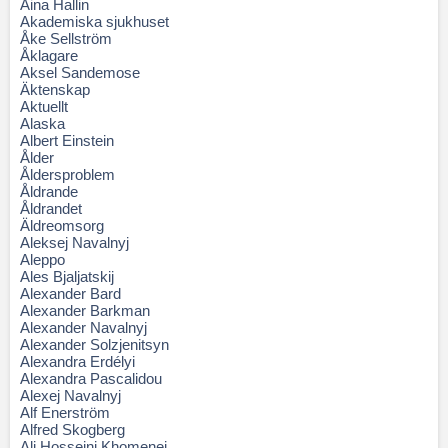
Aina Hallin
Akademiska sjukhuset
Åke Sellström
Åklagare
Aksel Sandemose
Äktenskap
Aktuellt
Alaska
Albert Einstein
Ålder
Åldersproblem
Åldrande
Åldrandet
Äldreomsorg
Aleksej Navalnyj
Aleppo
Ales Bjaljatskij
Alexander Bard
Alexander Barkman
Alexander Navalnyj
Alexander Solzjenitsyn
Alexandra Erdélyi
Alexandra Pascalidou
Alexej Navalnyj
Alf Enerström
Alfred Skogberg
Ali Hosseini Khomenei