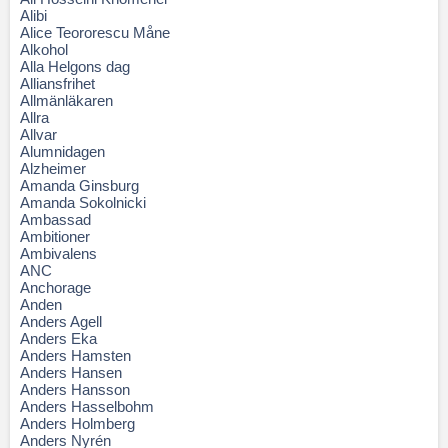
Alibi
Alice Teororescu Måne
Alkohol
Alla Helgons dag
Alliansfrihet
Allmänläkaren
Allra
Allvar
Alumnidagen
Alzheimer
Amanda Ginsburg
Amanda Sokolnicki
Ambassad
Ambitioner
Ambivalens
ANC
Anchorage
Anden
Anders Agell
Anders Eka
Anders Hamsten
Anders Hansen
Anders Hansson
Anders Hasselbohm
Anders Holmberg
Anders Nyrén