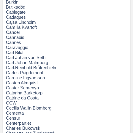
Burkini
Butiksdöd
Cablegate
Cadaques
Cajsa Lindholm
Camilla Kvartoft
Cancer
Cannabis
Cannes
Caravaggio
Carl Bildt
Carl Johan von Seth
Carl-Johan Malmberg
Carl.Reinhold Bråkenhielm
Carles Puigdemont
Caroline Ingvarsson
Casten Almqvist
Caster Semenya
Catarina Barketorp
Catrine da Costa
CCW
Cecilia Wallin Blomberg
Cementa
Censur
Centerpartiet
Charles Bukowski