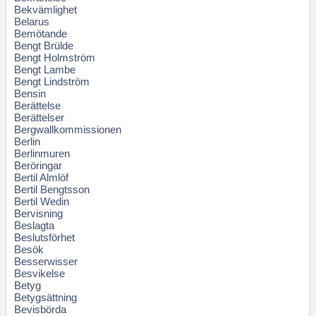
Bekvämlighet
Belarus
Bemötande
Bengt Brülde
Bengt Holmström
Bengt Lambe
Bengt Lindström
Bensin
Berättelse
Berättelser
Bergwallkommissionen
Berlin
Berlinmuren
Beröringar
Bertil Almlöf
Bertil Bengtsson
Bertil Wedin
Bervisning
Beslagta
Beslutsförhet
Besök
Besserwisser
Besvikelse
Betyg
Betygsättning
Bevisbörda