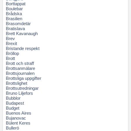
Borttappat
Boulebar
Brådska
Brasilien
Brasomdetär
Bratislava
Brett Kavanaugh
Brev
Brexit
Bristande respekt
Bröllop
Brott
Brott och straff
Brottsanmälare
Brottsjournalen
Brottsliga uppgifter
Brottslighet
Brottsutredningar
Bruno Liljefors
Bubblor
Budapest
Budget
Buenos Aires
Bujanovac
Bülent Keres
Bullerö