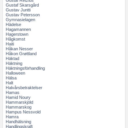
Gustaf Retzius
Gustaf Skarsgård
Gustav Juntti
Gustav Petersson
Gymnasielagen
Hädelse
Hagamannen
Hagerstown
Hågkomst
Haiti
Håkan Nesser
Håkon Grøttland
Häktad
Häktning
Häktningsförhandling
Halloween
Hälsa
Halt
Halvårsbetraktelser
Hamas
Hamid Noury
Hammarskjöld
Hammarskog
Hampus Nessvold
Hamra
Handhälsning
Handlingskraft