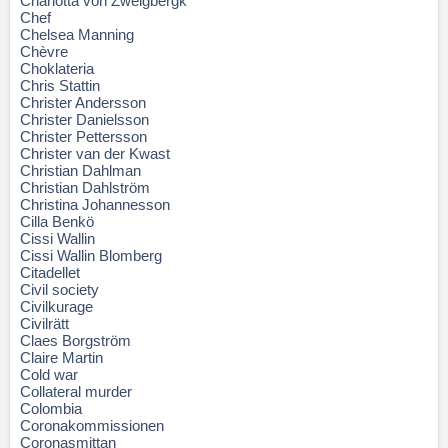
Charlotta von Zweigbergk
Chef
Chelsea Manning
Chèvre
Choklateria
Chris Stattin
Christer Andersson
Christer Danielsson
Christer Pettersson
Christer van der Kwast
Christian Dahlman
Christian Dahlström
Christina Johannesson
Cilla Benkö
Cissi Wallin
Cissi Wallin Blomberg
Citadellet
Civil society
Civilkurage
Civilrätt
Claes Borgström
Claire Martin
Cold war
Collateral murder
Colombia
Coronakommissionen
Coronasmittan