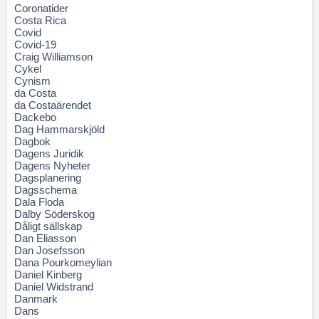
Coronatider
Costa Rica
Covid
Covid-19
Craig Williamson
Cykel
Cynism
da Costa
da Costaärendet
Dackebo
Dag Hammarskjöld
Dagbok
Dagens Juridik
Dagens Nyheter
Dagsplanering
Dagsschema
Dala Floda
Dalby Söderskog
Dåligt sällskap
Dan Eliasson
Dan Josefsson
Dana Pourkomeylian
Daniel Kinberg
Daniel Widstrand
Danmark
Dans