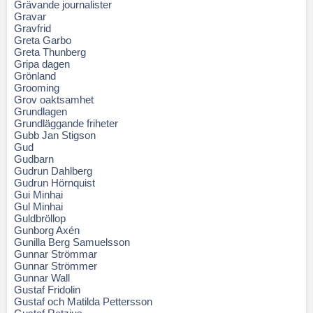
Grävande journalister
Gravar
Gravfrid
Greta Garbo
Greta Thunberg
Gripa dagen
Grönland
Grooming
Grov oaktsamhet
Grundlagen
Grundläggande friheter
Gubb Jan Stigson
Gud
Gudbarn
Gudrun Dahlberg
Gudrun Hörnquist
Gui Minhai
Gul Minhai
Guldbröllop
Gunborg Axén
Gunilla Berg Samuelsson
Gunnar Strömmar
Gunnar Strömmer
Gunnar Wall
Gustaf Fridolin
Gustaf och Matilda Pettersson