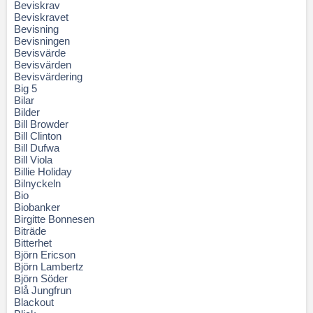
Beviskrav
Beviskravet
Bevisning
Bevisningen
Bevisvärde
Bevisvärden
Bevisvärdering
Big 5
Bilar
Bilder
Bill Browder
Bill Clinton
Bill Dufwa
Bill Viola
Billie Holiday
Bilnyckeln
Bio
Biobanker
Birgitte Bonnesen
Biträde
Bitterhet
Björn Ericson
Björn Lambertz
Björn Söder
Blå Jungfrun
Blackout