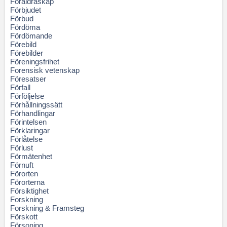
Föräldraskap
Förbjudet
Förbud
Fördöma
Fördömande
Förebild
Förebilder
Föreningsfrihet
Forensisk vetenskap
Föresatser
Förfall
Förföljelse
Förhållningssätt
Förhandlingar
Förintelsen
Förklaringar
Förlåtelse
Förlust
Förmätenhet
Förnuft
Förorten
Förorterna
Försiktighet
Forskning
Forskning & Framsteg
Förskott
Försoning