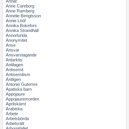
Annat
Anne Careborg
Anne Ramberg
Annelie Bengtsson
Annie Lööf
Annika Bokefors
Annika Strandhäll
Annorlunda
Anonymitet
Anse
Ansvar
Ansvarstagande
Antarktis
Antilagen
Antisemit
Antisemitism
Äntligen
Antonio Guterres
Apatiska barn
Appojaure
Appojauremorden
Aprilskämt
Arabiska
Arbete
Arbetsbörda
Arbetsrätt
Arbogafallet