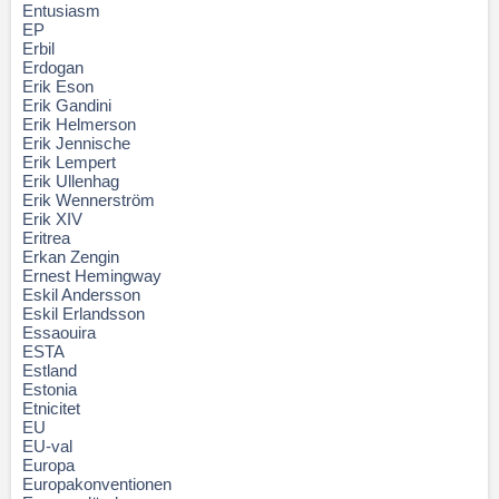
Entusiasm
EP
Erbil
Erdogan
Erik Eson
Erik Gandini
Erik Helmerson
Erik Jennische
Erik Lempert
Erik Ullenhag
Erik Wennerström
Erik XIV
Eritrea
Erkan Zengin
Ernest Hemingway
Eskil Andersson
Eskil Erlandsson
Essaouira
ESTA
Estland
Estonia
Etnicitet
EU
EU-val
Europa
Europakonventionen