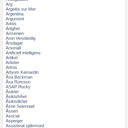
Arg
Argelès sur Mer
Argentina
Argument
Arktis
Ärlighet
Armenien
Aron Verständig
Årsdagar
Arsenall
Artificiell intelligens
Artikel
Artister
Artros
Artyom Kamardin
Åsa Beckman
Åsa Romson
ASAP Rocky
Åsikter
Åsiktsfrihet
Åsiktslikhet
Åsne Seierstad
Åsnen
Asocial
Asperger
Assisterat självmord