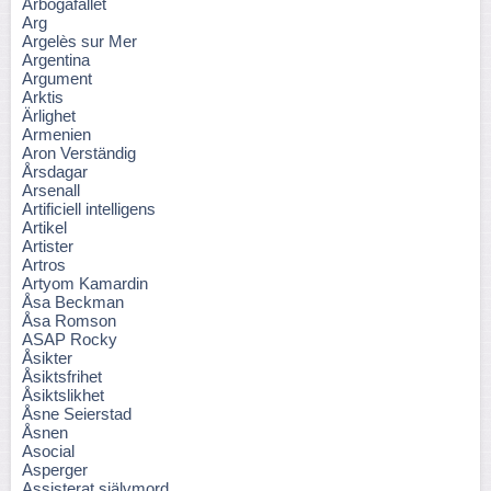
Arbogafallet
Arg
Argelès sur Mer
Argentina
Argument
Arktis
Ärlighet
Armenien
Aron Verständig
Årsdagar
Arsenall
Artificiell intelligens
Artikel
Artister
Artros
Artyom Kamardin
Åsa Beckman
Åsa Romson
ASAP Rocky
Åsikter
Åsiktsfrihet
Åsiktslikhet
Åsne Seierstad
Åsnen
Asocial
Asperger
Assisterat självmord