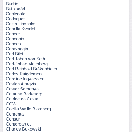
Burkini
Butiksdöd
Cablegate
Cadaques
Cajsa Lindholm
Camilla Kvartoft
Cancer
Cannabis
Cannes
Caravaggio
Carl Bildt
Carl Johan von Seth
Carl-Johan Malmberg
Carl.Reinhold Bråkenhielm
Carles Puigdemont
Caroline Ingvarsson
Casten Almqvist
Caster Semenya
Catarina Barketorp
Catrine da Costa
CCW
Cecilia Wallin Blomberg
Cementa
Censur
Centerpartiet
Charles Bukowski