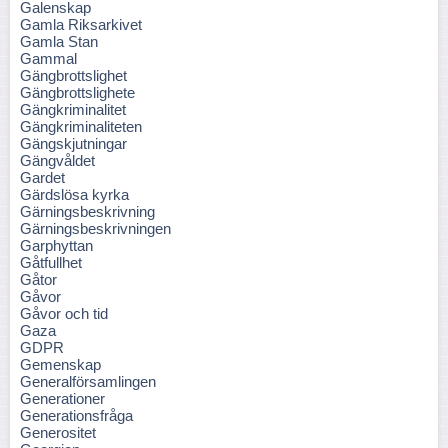
Galenskap
Gamla Riksarkivet
Gamla Stan
Gammal
Gängbrottslighet
Gängbrottslighete
Gängkriminalitet
Gängkriminaliteten
Gängskjutningar
Gängvåldet
Gardet
Gärdslösa kyrka
Gärningsbeskrivning
Gärningsbeskrivningen
Garphyttan
Gåtfullhet
Gåtor
Gåvor
Gåvor och tid
Gaza
GDPR
Gemenskap
Generalförsamlingen
Generationer
Generationsfråga
Generositet