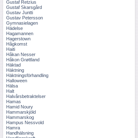
Gustaf Retzius
Gustaf Skarsgård
Gustav Juntti
Gustav Petersson
Gymnasielagen
Hädelse
Hagamannen
Hagerstown
Hågkomst
Haiti
Håkan Nesser
Håkon Grøttland
Häktad
Häktning
Häktningsförhandling
Halloween
Hälsa
Halt
Halvårsbetraktelser
Hamas
Hamid Noury
Hammarskjöld
Hammarskog
Hampus Nessvold
Hamra
Handhälsning