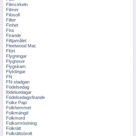
Filmcirkeln
Filmer
Filosofi
Filter
Finhet
Fira
Firande
Fittjamålet
Fleetwood Mac
Flört
Flygningar
Flygresor
Flygskam
Flyktingar
FN
FN-stadgan
Födelsedag
födelsedagar
Födelsedagsfirande
Folke Pajo
Folkhemmet
Folkmängd
Folkmord
Folkomröstning
Folkrätt
Folkrättsbrott