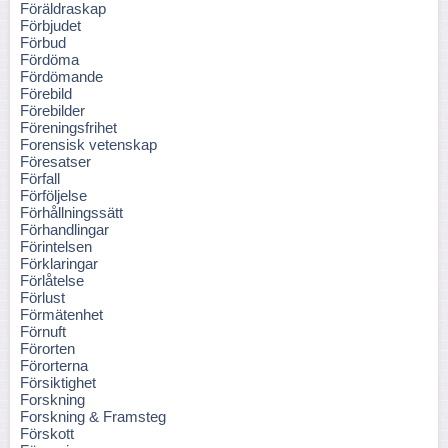
Föräldraskap
Förbjudet
Förbud
Fördöma
Fördömande
Förebild
Förebilder
Föreningsfrihet
Forensisk vetenskap
Föresatser
Förfall
Förföljelse
Förhållningssätt
Förhandlingar
Förintelsen
Förklaringar
Förlåtelse
Förlust
Förmätenhet
Förnuft
Förorten
Förorterna
Försiktighet
Forskning
Forskning & Framsteg
Förskott