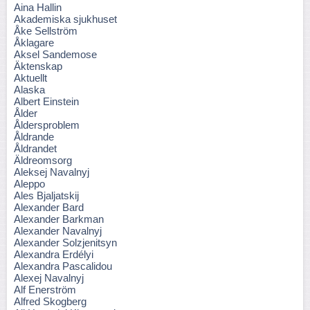
Aina Hallin
Akademiska sjukhuset
Åke Sellström
Åklagare
Aksel Sandemose
Äktenskap
Aktuellt
Alaska
Albert Einstein
Ålder
Åldersproblem
Åldrande
Åldrandet
Äldreomsorg
Aleksej Navalnyj
Aleppo
Ales Bjaljatskij
Alexander Bard
Alexander Barkman
Alexander Navalnyj
Alexander Solzjenitsyn
Alexandra Erdélyi
Alexandra Pascalidou
Alexej Navalnyj
Alf Enerström
Alfred Skogberg