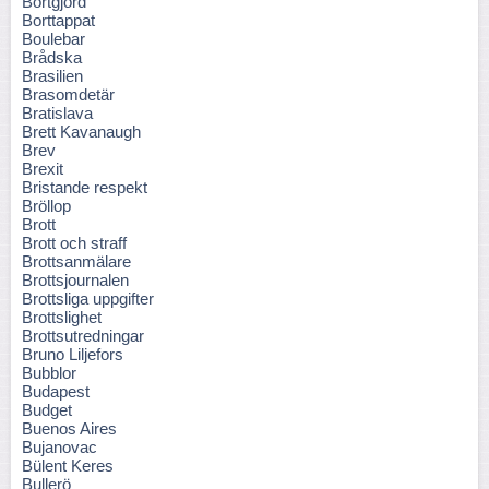
Bortgjord
Borttappat
Boulebar
Brådska
Brasilien
Brasomdetär
Bratislava
Brett Kavanaugh
Brev
Brexit
Bristande respekt
Bröllop
Brott
Brott och straff
Brottsanmälare
Brottsjournalen
Brottsliga uppgifter
Brottslighet
Brottsutredningar
Bruno Liljefors
Bubblor
Budapest
Budget
Buenos Aires
Bujanovac
Bülent Keres
Bullerö