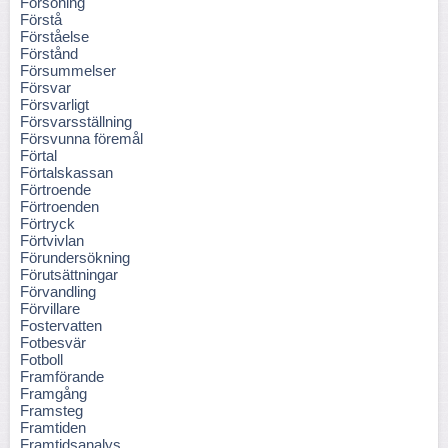
Försoning
Förstå
Förståelse
Förstånd
Försummelser
Försvar
Försvarligt
Försvarsställning
Försvunna föremål
Förtal
Förtalskassan
Förtroende
Förtroenden
Förtryck
Förtvivlan
Förundersökning
Förutsättningar
Förvandling
Förvillare
Fostervatten
Fotbesvär
Fotboll
Framförande
Framgång
Framsteg
Framtiden
Framtidsanalys