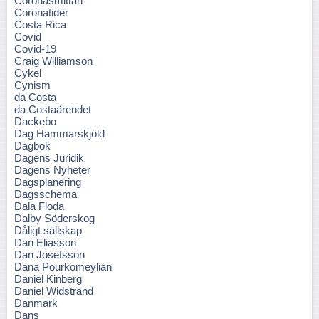
Coronasmittan
Coronatider
Costa Rica
Covid
Covid-19
Craig Williamson
Cykel
Cynism
da Costa
da Costaärendet
Dackebo
Dag Hammarskjöld
Dagbok
Dagens Juridik
Dagens Nyheter
Dagsplanering
Dagsschema
Dala Floda
Dalby Söderskog
Dåligt sällskap
Dan Eliasson
Dan Josefsson
Dana Pourkomeylian
Daniel Kinberg
Daniel Widstrand
Danmark
Dans