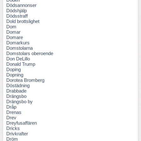
Dödsannonser
Dödshjälp
Dödsstraff
Dold brottslighet
Dom
Domar
Domare
Domarkurs
Domstolarna
Domstolars oberoende
Don DeLillo
Donald Trump
Doping
Dopning
Dorotea Bromberg
Döstädning
Drabbade
Drängsbo
Drängsbo by
Dråp
Drenas
Drev
Dreyfusaffären
Dricks
Drivkrafter
Dröm