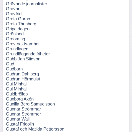
Grävande journalister
Gravar
Gravfrid
Greta Garbo
Greta Thunberg
Gripa dagen
Grönland
Grooming
Grov oaktsamhet
Grundlagen
Grundläggande friheter
Gubb Jan Stigson
Gud
Gudbarn
Gudrun Dahlberg
Gudrun Hörnquist
Gui Minhai
Gul Minhai
Guldbröllop
Gunborg Axén
Gunilla Berg Samuelsson
Gunnar Strömmar
Gunnar Strömmer
Gunnar Wall
Gustaf Fridolin
Gustaf och Matilda Pettersson