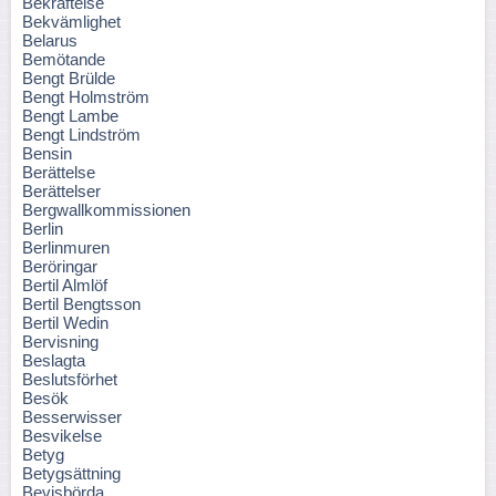
Bekräftelse
Bekvämlighet
Belarus
Bemötande
Bengt Brülde
Bengt Holmström
Bengt Lambe
Bengt Lindström
Bensin
Berättelse
Berättelser
Bergwallkommissionen
Berlin
Berlinmuren
Beröringar
Bertil Almlöf
Bertil Bengtsson
Bertil Wedin
Bervisning
Beslagta
Beslutsförhet
Besök
Besserwisser
Besvikelse
Betyg
Betygsättning
Bevisbörda