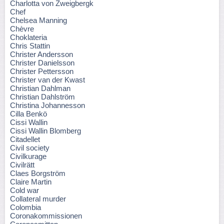
Charlotta von Zweigbergk
Chef
Chelsea Manning
Chèvre
Choklateria
Chris Stattin
Christer Andersson
Christer Danielsson
Christer Pettersson
Christer van der Kwast
Christian Dahlman
Christian Dahlström
Christina Johannesson
Cilla Benkö
Cissi Wallin
Cissi Wallin Blomberg
Citadellet
Civil society
Civilkurage
Civilrätt
Claes Borgström
Claire Martin
Cold war
Collateral murder
Colombia
Coronakommissionen