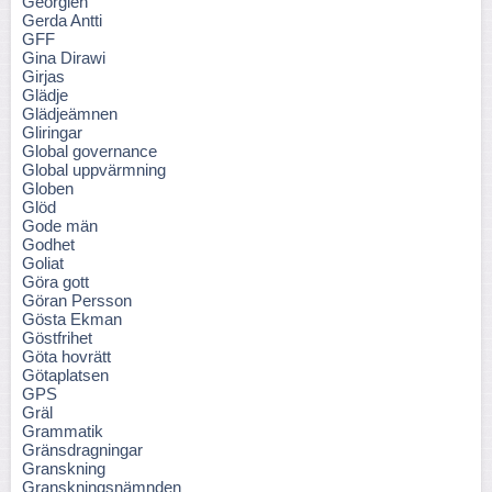
Georgien
Gerda Antti
GFF
Gina Dirawi
Girjas
Glädje
Glädjeämnen
Gliringar
Global governance
Global uppvärmning
Globen
Glöd
Gode män
Godhet
Goliat
Göra gott
Göran Persson
Gösta Ekman
Göstfrihet
Göta hovrätt
Götaplatsen
GPS
Gräl
Grammatik
Gränsdragningar
Granskning
Granskningsnämnden