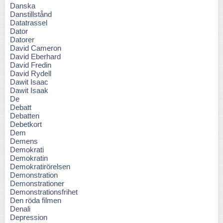
Danska
Danstillstånd
Datatrassel
Dator
Datorer
David Cameron
David Eberhard
David Fredin
David Rydell
Dawit Isaac
Dawit Isaak
De
Debatt
Debatten
Debetkort
Dem
Demens
Demokrati
Demokratin
Demokratirörelsen
Demonstration
Demonstrationer
Demonstrationsfrihet
Den röda filmen
Denali
Depression