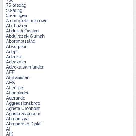
75-årsdag
90-åring
95-åringen
A complete unknown
Abchazien
Abdullah Öcalan
Abdulrazak Gurnah
Abortmotstånd
Absorption
Adept
Advokat
Advokater
Advokatsamfundet
ÅFF
Afghanistan
AFS
Afterlives
Aftonbladet
Agerande
Aggressionsbrott
Agneta Cronholm
Agneta Svensson
Ahmadiyya
Ahmadreza Djalali
AI
AIK