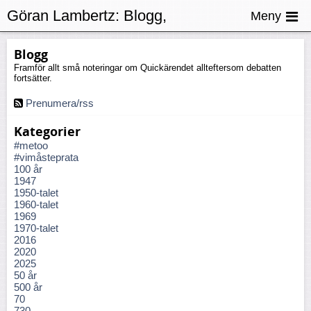
Göran Lambertz:
Blogg,
Meny
Bankkultur
Blogg
Framför allt små noteringar om Quickärendet allteftersom debatten
fortsätter.
Prenumera/rss
Kategorier
#metoo
#vimåsteprata
100 år
1947
1950-talet
1960-talet
1969
1970-talet
2016
2020
2025
50 år
500 år
70
730