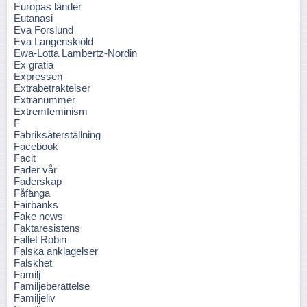
Europas länder
Eutanasi
Eva Forslund
Eva Langenskiöld
Ewa-Lotta Lambertz-Nordin
Ex gratia
Expressen
Extrabetraktelser
Extranummer
Extremfeminism
F
Fabriksåterställning
Facebook
Facit
Fader vår
Faderskap
Fåfänga
Fairbanks
Fake news
Faktaresistens
Fallet Robin
Falska anklagelser
Falskhet
Familj
Familjeberättelse
Familjeliv