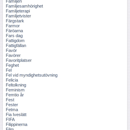
Familjen
Familjesamhörighet
Familjeterapi
Familjetvister
Färgstark
Farmor
Färöarna
Fars dag
Fattigdom
Fattigfällan
Favör
Favörer
Favoritplatser
Feghet
Fel
Fel vid myndighetsutövning
Felicia
Feltolkning
Feminism
Femtio år
Fest
Fester
Fetma
Fia Iveslätt
FIFA
Filippinerna
Film