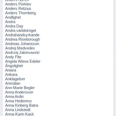
Anders Perklev
Anders Retzius
Anders Thornberg
Andlighet
Andra
Andra Day
Andra världskriget
Andrahandsyrkande
Andrea Riseborough
Andreas Johansson
Andrej Medvedev
Andrzej Jakimowski
Andy Fite
Angela Wiese Edeler
Ängslighet
Aniara
Ankara
Anklagelser
Anmälan
Ann-Marie Begler
Anna Andersson
Anna Ardin
Anna Hedenmo
Anna Kinberg Batra
Anna Lindstedt
Anna-Karin Kask