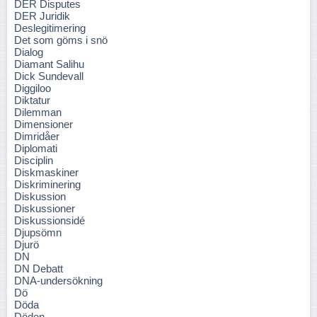
DER Disputes
DER Juridik
Deslegitimering
Det som göms i snö
Dialog
Diamant Salihu
Dick Sundevall
Diggiloo
Diktatur
Dilemman
Dimensioner
Dimridåer
Diplomati
Disciplin
Diskmaskiner
Diskriminering
Diskussion
Diskussioner
Diskussionsidé
Djupsömn
Djurö
DN
DN Debatt
DNA-undersökning
Dö
Döda
Döden