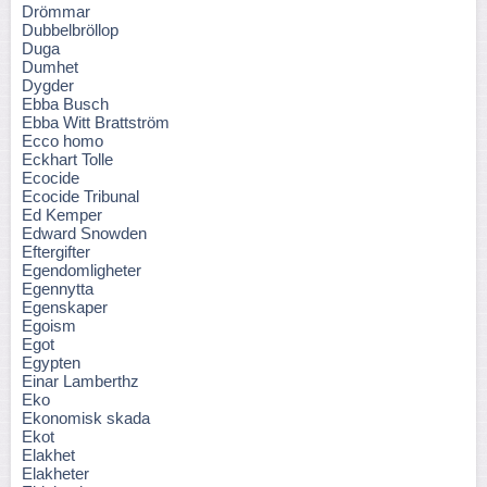
Drömmar
Dubbelbröllop
Duga
Dumhet
Dygder
Ebba Busch
Ebba Witt Brattström
Ecco homo
Eckhart Tolle
Ecocide
Ecocide Tribunal
Ed Kemper
Edward Snowden
Eftergifter
Egendomligheter
Egennytta
Egenskaper
Egoism
Egot
Egypten
Einar Lamberthz
Eko
Ekonomisk skada
Ekot
Elakhet
Elakheter