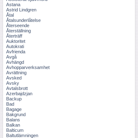
Astana
Astrid Lindgren
Åtal
Åtalsunderlåtelse
Återseende
Återställning
Återträff
Auktoritet
Autokrati
Avfrienda
Avgå
Avhängd
Avhopparverksamhet
Avrättning
Avsked
Avsky
Avtalsbrott
Azerbajdzjan
Backup
Bad
Bagage
Bakgrund
Balans
Balkan
Balticum
Baltutlämningen