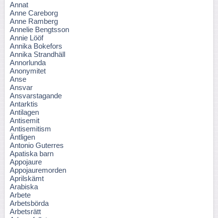
Annat
Anne Careborg
Anne Ramberg
Annelie Bengtsson
Annie Lööf
Annika Bokefors
Annika Strandhäll
Annorlunda
Anonymitet
Anse
Ansvar
Ansvarstagande
Antarktis
Antilagen
Antisemit
Antisemitism
Äntligen
Antonio Guterres
Apatiska barn
Appojaure
Appojauremorden
Aprilskämt
Arabiska
Arbete
Arbetsbörda
Arbetsrätt