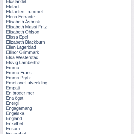
Eldslandet
Elefant
Elefanten i rummet
Elena Ferrante
Elisabeth Åsbrink
Elisabeth Massi Fritz
Elisabeth Ohlson
Elissa Epel
Elizabeth Blackburn
Ellen Lagerblad
Ellinor Grimmark
Elsa Westerstad
Elsvig Lamberthz
Emma
Emma Frans
Emma Prytz
Emotionell utveckling
Empati
En broder mer
Ena ögat
Energi
Engagemang
Engelska
England
Enkelhet
Ensam
Ensamhet