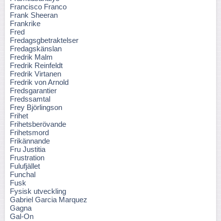
Francisco Franco
Frank Sheeran
Frankrike
Fred
Fredagsgbetraktelser
Fredagskänslan
Fredrik Malm
Fredrik Reinfeldt
Fredrik Virtanen
Fredrik von Arnold
Fredsgarantier
Fredssamtal
Frey Björlingson
Frihet
Frihetsberövande
Frihetsmord
Frikännande
Fru Justitia
Frustration
Fulufjället
Funchal
Fusk
Fysisk utveckling
Gabriel Garcia Marquez
Gagna
Gal-On