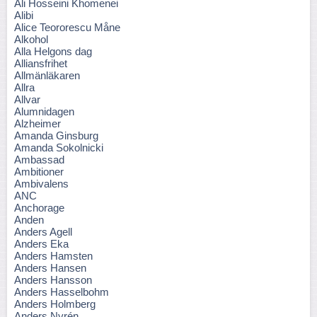
Ali Hosseini Khomenei
Alibi
Alice Teororescu Måne
Alkohol
Alla Helgons dag
Alliansfrihet
Allmänläkaren
Allra
Allvar
Alumnidagen
Alzheimer
Amanda Ginsburg
Amanda Sokolnicki
Ambassad
Ambitioner
Ambivalens
ANC
Anchorage
Anden
Anders Agell
Anders Eka
Anders Hamsten
Anders Hansen
Anders Hansson
Anders Hasselbohm
Anders Holmberg
Anders Nyrén