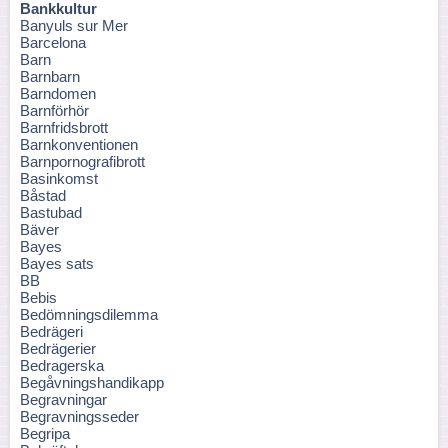
Bankkultur
Banyuls sur Mer
Barcelona
Barn
Barnbarn
Barndomen
Barnförhör
Barnfridsbrott
Barnkonventionen
Barnpornografibrott
Basinkomst
Båstad
Bastubad
Bäver
Bayes
Bayes sats
BB
Bebis
Bedömningsdilemma
Bedrägeri
Bedrägerier
Bedragerska
Begåvningshandikapp
Begravningar
Begravningsseder
Begripa