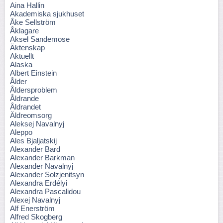
Aina Hallin
Akademiska sjukhuset
Åke Sellström
Åklagare
Aksel Sandemose
Äktenskap
Aktuellt
Alaska
Albert Einstein
Ålder
Åldersproblem
Åldrande
Åldrandet
Äldreomsorg
Aleksej Navalnyj
Aleppo
Ales Bjaljatskij
Alexander Bard
Alexander Barkman
Alexander Navalnyj
Alexander Solzjenitsyn
Alexandra Erdélyi
Alexandra Pascalidou
Alexej Navalnyj
Alf Enerström
Alfred Skogberg