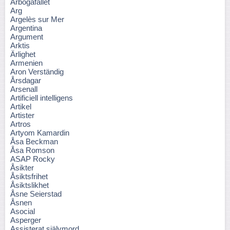
Arbogafallet
Arg
Argelès sur Mer
Argentina
Argument
Arktis
Ärlighet
Armenien
Aron Verständig
Årsdagar
Arsenall
Artificiell intelligens
Artikel
Artister
Artros
Artyom Kamardin
Åsa Beckman
Åsa Romson
ASAP Rocky
Åsikter
Åsiktsfrihet
Åsiktslikhet
Åsne Seierstad
Åsnen
Asocial
Asperger
Assisterat självmord