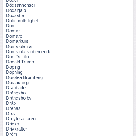
Dödsannonser
Dödshjälp
Dödsstraff
Dold brottslighet
Dom
Domar
Domare
Domarkurs
Domstolarna
Domstolars oberoende
Don DeLillo
Donald Trump
Doping
Dopning
Dorotea Bromberg
Döstädning
Drabbade
Drängsbo
Drängsbo by
Dråp
Drenas
Drev
Dreyfusaffären
Dricks
Drivkrafter
Dröm