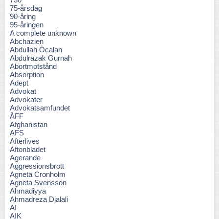
75-årsdag
90-åring
95-åringen
A complete unknown
Abchazien
Abdullah Öcalan
Abdulrazak Gurnah
Abortmotstånd
Absorption
Adept
Advokat
Advokater
Advokatsamfundet
ÅFF
Afghanistan
AFS
Afterlives
Aftonbladet
Agerande
Aggressionsbrott
Agneta Cronholm
Agneta Svensson
Ahmadiyya
Ahmadreza Djalali
AI
AIK