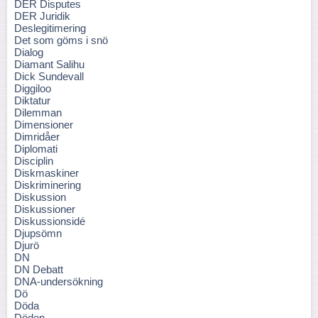
DER Disputes
DER Juridik
Deslegitimering
Det som göms i snö
Dialog
Diamant Salihu
Dick Sundevall
Diggiloo
Diktatur
Dilemman
Dimensioner
Dimridåer
Diplomati
Disciplin
Diskmaskiner
Diskriminering
Diskussion
Diskussioner
Diskussionsidé
Djupsömn
Djurö
DN
DN Debatt
DNA-undersökning
Dö
Döda
Döden