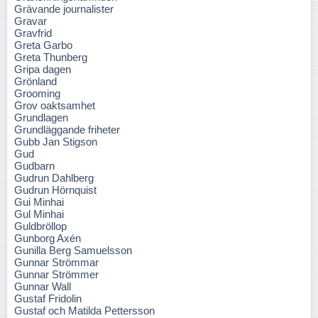
Grävande journalister
Gravar
Gravfrid
Greta Garbo
Greta Thunberg
Gripa dagen
Grönland
Grooming
Grov oaktsamhet
Grundlagen
Grundläggande friheter
Gubb Jan Stigson
Gud
Gudbarn
Gudrun Dahlberg
Gudrun Hörnquist
Gui Minhai
Gul Minhai
Guldbröllop
Gunborg Axén
Gunilla Berg Samuelsson
Gunnar Strömmar
Gunnar Strömmer
Gunnar Wall
Gustaf Fridolin
Gustaf och Matilda Pettersson