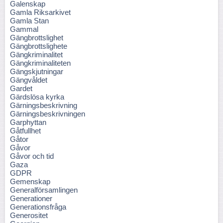
Galenskap
Gamla Riksarkivet
Gamla Stan
Gammal
Gängbrottslighet
Gängbrottslighete
Gängkriminalitet
Gängkriminaliteten
Gängskjutningar
Gängvåldet
Gardet
Gärdslösa kyrka
Gärningsbeskrivning
Gärningsbeskrivningen
Garphyttan
Gåtfullhet
Gåtor
Gåvor
Gåvor och tid
Gaza
GDPR
Gemenskap
Generalförsamlingen
Generationer
Generationsfråga
Generositet