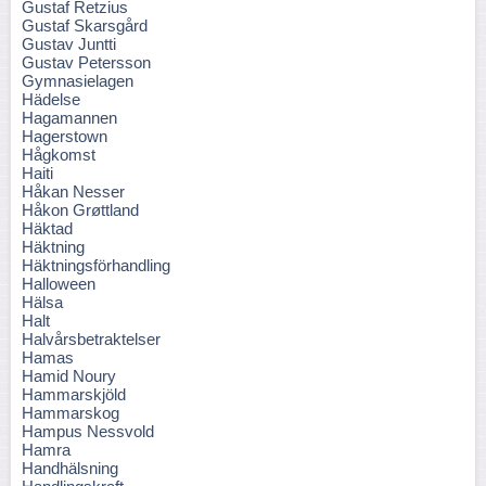
Gustaf Retzius
Gustaf Skarsgård
Gustav Juntti
Gustav Petersson
Gymnasielagen
Hädelse
Hagamannen
Hagerstown
Hågkomst
Haiti
Håkan Nesser
Håkon Grøttland
Häktad
Häktning
Häktningsförhandling
Halloween
Hälsa
Halt
Halvårsbetraktelser
Hamas
Hamid Noury
Hammarskjöld
Hammarskog
Hampus Nessvold
Hamra
Handhälsning