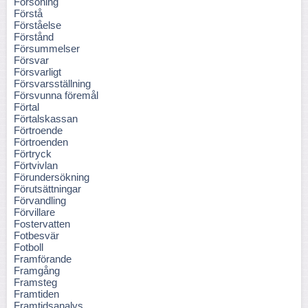
Försoning
Förstå
Förståelse
Förstånd
Försummelser
Försvar
Försvarligt
Försvarsställning
Försvunna föremål
Förtal
Förtalskassan
Förtroende
Förtroenden
Förtryck
Förtvivlan
Förundersökning
Förutsättningar
Förvandling
Förvillare
Fostervatten
Fotbesvär
Fotboll
Framförande
Framgång
Framsteg
Framtiden
Framtidsanalys