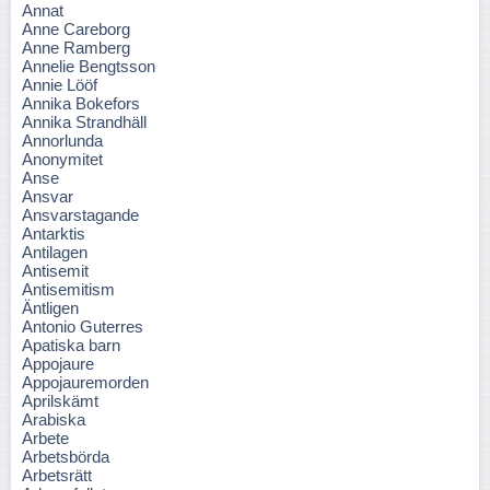
Annat
Anne Careborg
Anne Ramberg
Annelie Bengtsson
Annie Lööf
Annika Bokefors
Annika Strandhäll
Annorlunda
Anonymitet
Anse
Ansvar
Ansvarstagande
Antarktis
Antilagen
Antisemit
Antisemitism
Äntligen
Antonio Guterres
Apatiska barn
Appojaure
Appojauremorden
Aprilskämt
Arabiska
Arbete
Arbetsbörda
Arbetsrätt