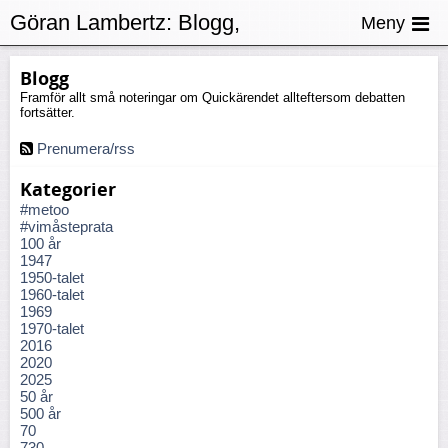
Göran Lambertz:
Blogg,
Meny
Bedrägerier
Blogg
Framför allt små noteringar om Quickärendet allteftersom debatten
fortsätter.
Prenumera/rss
Kategorier
#metoo
#vimåsteprata
100 år
1947
1950-talet
1960-talet
1969
1970-talet
2016
2020
2025
50 år
500 år
70
730