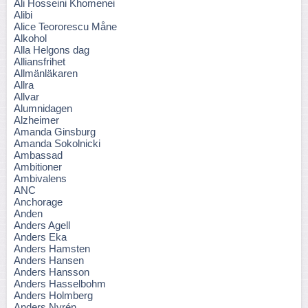
Ali Hosseini Khomenei
Alibi
Alice Teororescu Måne
Alkohol
Alla Helgons dag
Alliansfrihet
Allmänläkaren
Allra
Allvar
Alumnidagen
Alzheimer
Amanda Ginsburg
Amanda Sokolnicki
Ambassad
Ambitioner
Ambivalens
ANC
Anchorage
Anden
Anders Agell
Anders Eka
Anders Hamsten
Anders Hansen
Anders Hansson
Anders Hasselbohm
Anders Holmberg
Anders Nyrén