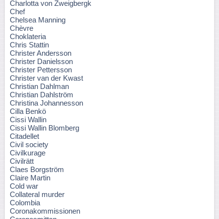
Charlotta von Zweigbergk
Chef
Chelsea Manning
Chèvre
Choklateria
Chris Stattin
Christer Andersson
Christer Danielsson
Christer Pettersson
Christer van der Kwast
Christian Dahlman
Christian Dahlström
Christina Johannesson
Cilla Benkö
Cissi Wallin
Cissi Wallin Blomberg
Citadellet
Civil society
Civilkurage
Civilrätt
Claes Borgström
Claire Martin
Cold war
Collateral murder
Colombia
Coronakommissionen