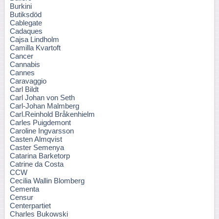
Burkini
Butiksdöd
Cablegate
Cadaques
Cajsa Lindholm
Camilla Kvartoft
Cancer
Cannabis
Cannes
Caravaggio
Carl Bildt
Carl Johan von Seth
Carl-Johan Malmberg
Carl.Reinhold Bråkenhielm
Carles Puigdemont
Caroline Ingvarsson
Casten Almqvist
Caster Semenya
Catarina Barketorp
Catrine da Costa
CCW
Cecilia Wallin Blomberg
Cementa
Censur
Centerpartiet
Charles Bukowski