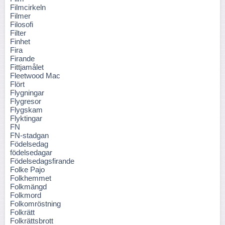
Filmcirkeln
Filmer
Filosofi
Filter
Finhet
Fira
Firande
Fittjamålet
Fleetwood Mac
Flört
Flygningar
Flygresor
Flygskam
Flyktingar
FN
FN-stadgan
Födelsedag
födelsedagar
Födelsedagsfirande
Folke Pajo
Folkhemmet
Folkmängd
Folkmord
Folkomröstning
Folkrätt
Folkrättsbrott