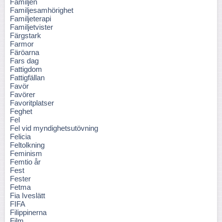
Familjen
Familjesamhörighet
Familjeterapi
Familjetvister
Färgstark
Farmor
Färöarna
Fars dag
Fattigdom
Fattigfällan
Favör
Favörer
Favoritplatser
Feghet
Fel
Fel vid myndighetsutövning
Felicia
Feltolkning
Feminism
Femtio år
Fest
Fester
Fetma
Fia Iveslätt
FIFA
Filippinerna
Film