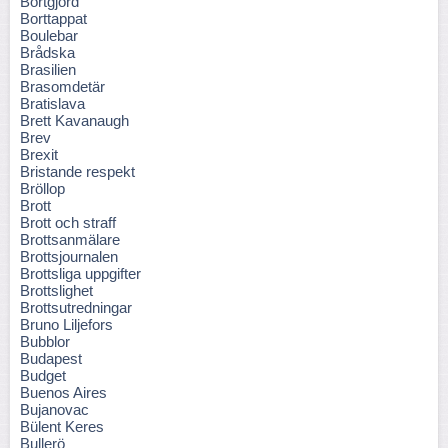
Bortgjord
Borttappat
Boulebar
Brådska
Brasilien
Brasomdetär
Bratislava
Brett Kavanaugh
Brev
Brexit
Bristande respekt
Bröllop
Brott
Brott och straff
Brottsanmälare
Brottsjournalen
Brottsliga uppgifter
Brottslighet
Brottsutredningar
Bruno Liljefors
Bubblor
Budapest
Budget
Buenos Aires
Bujanovac
Bülent Keres
Bullerö