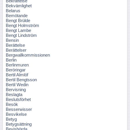
Bekräftelse
Bekvämlighet
Belarus
Bemötande
Bengt Brülde
Bengt Holmström
Bengt Lambe
Bengt Lindström
Bensin
Berättelse
Berättelser
Bergwallkommissionen
Berlin
Berlinmuren
Beröringar
Bertil Almlöf
Bertil Bengtsson
Bertil Wedin
Bervisning
Beslagta
Beslutsförhet
Besök
Besserwisser
Besvikelse
Betyg
Betygsättning
Bevisbörda