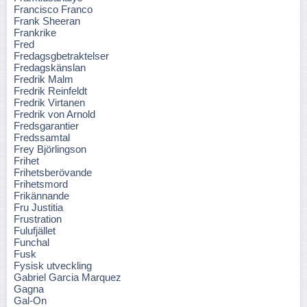
Francisco Franco
Frank Sheeran
Frankrike
Fred
Fredagsgbetraktelser
Fredagskänslan
Fredrik Malm
Fredrik Reinfeldt
Fredrik Virtanen
Fredrik von Arnold
Fredsgarantier
Fredssamtal
Frey Björlingson
Frihet
Frihetsberövande
Frihetsmord
Frikännande
Fru Justitia
Frustration
Fulufjället
Funchal
Fusk
Fysisk utveckling
Gabriel Garcia Marquez
Gagna
Gal-On