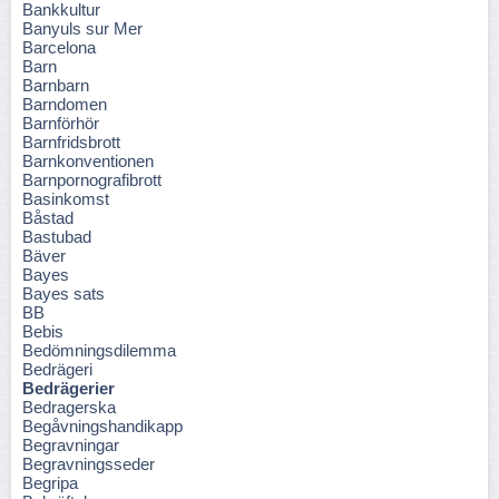
Bankkultur
Banyuls sur Mer
Barcelona
Barn
Barnbarn
Barndomen
Barnförhör
Barnfridsbrott
Barnkonventionen
Barnpornografibrott
Basinkomst
Båstad
Bastubad
Bäver
Bayes
Bayes sats
BB
Bebis
Bedömningsdilemma
Bedrägeri
Bedrägerier
Bedragerska
Begåvningshandikapp
Begravningar
Begravningsseder
Begripa