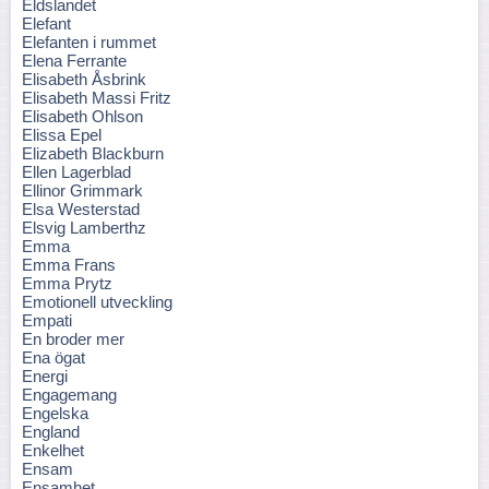
Eldslandet
Elefant
Elefanten i rummet
Elena Ferrante
Elisabeth Åsbrink
Elisabeth Massi Fritz
Elisabeth Ohlson
Elissa Epel
Elizabeth Blackburn
Ellen Lagerblad
Ellinor Grimmark
Elsa Westerstad
Elsvig Lamberthz
Emma
Emma Frans
Emma Prytz
Emotionell utveckling
Empati
En broder mer
Ena ögat
Energi
Engagemang
Engelska
England
Enkelhet
Ensam
Ensamhet