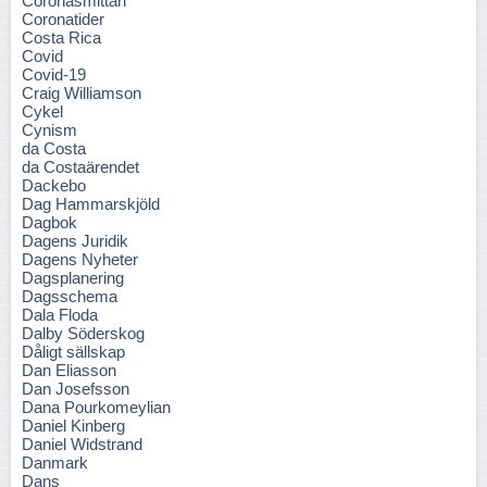
Coronasmittan
Coronatider
Costa Rica
Covid
Covid-19
Craig Williamson
Cykel
Cynism
da Costa
da Costaärendet
Dackebo
Dag Hammarskjöld
Dagbok
Dagens Juridik
Dagens Nyheter
Dagsplanering
Dagsschema
Dala Floda
Dalby Söderskog
Dåligt sällskap
Dan Eliasson
Dan Josefsson
Dana Pourkomeylian
Daniel Kinberg
Daniel Widstrand
Danmark
Dans