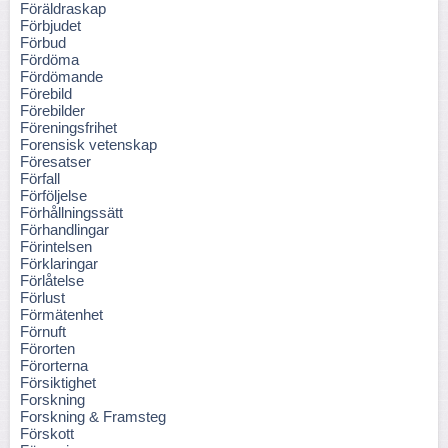
Föräldraskap
Förbjudet
Förbud
Fördöma
Fördömande
Förebild
Förebilder
Föreningsfrihet
Forensisk vetenskap
Föresatser
Förfall
Förföljelse
Förhållningssätt
Förhandlingar
Förintelsen
Förklaringar
Förlåtelse
Förlust
Förmätenhet
Förnuft
Förorten
Förorterna
Försiktighet
Forskning
Forskning & Framsteg
Förskott