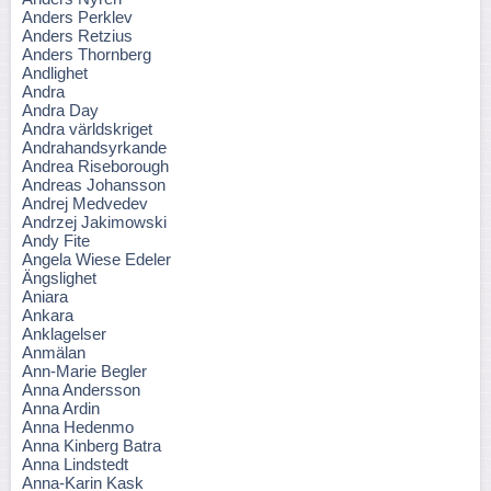
Anders Perklev
Anders Retzius
Anders Thornberg
Andlighet
Andra
Andra Day
Andra världskriget
Andrahandsyrkande
Andrea Riseborough
Andreas Johansson
Andrej Medvedev
Andrzej Jakimowski
Andy Fite
Angela Wiese Edeler
Ängslighet
Aniara
Ankara
Anklagelser
Anmälan
Ann-Marie Begler
Anna Andersson
Anna Ardin
Anna Hedenmo
Anna Kinberg Batra
Anna Lindstedt
Anna-Karin Kask