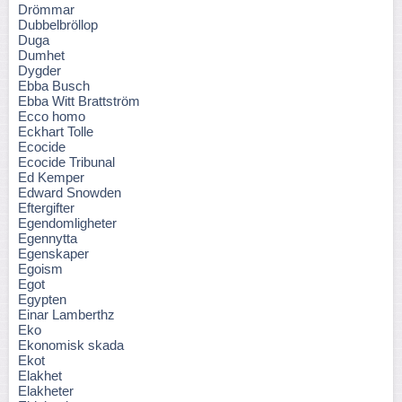
Drömmar
Dubbelbröllop
Duga
Dumhet
Dygder
Ebba Busch
Ebba Witt Brattström
Ecco homo
Eckhart Tolle
Ecocide
Ecocide Tribunal
Ed Kemper
Edward Snowden
Eftergifter
Egendomligheter
Egennytta
Egenskaper
Egoism
Egot
Egypten
Einar Lamberthz
Eko
Ekonomisk skada
Ekot
Elakhet
Elakheter