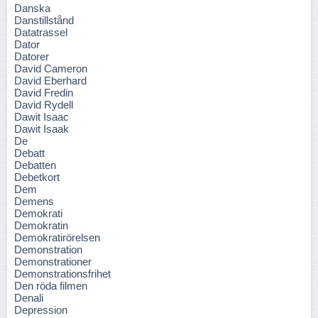
Danska
Danstillstånd
Datatrassel
Dator
Datorer
David Cameron
David Eberhard
David Fredin
David Rydell
Dawit Isaac
Dawit Isaak
De
Debatt
Debatten
Debetkort
Dem
Demens
Demokrati
Demokratin
Demokratirörelsen
Demonstration
Demonstrationer
Demonstrationsfrihet
Den röda filmen
Denali
Depression