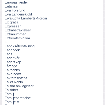
Europas länder
Eutanasi
Eva Forslund
Eva Langenskiöld
Ewa-Lotta Lambertz-Nordin
Ex gratia
Expressen
Extrabetraktelser
Extranummer
Extremfeminism
F
Fabriksåterställning
Facebook
Facit
Fader vår
Faderskap
Fåfänga
Fairbanks
Fake news
Faktaresistens
Fallet Robin
Falska anklagelser
Falskhet
Familj
Familjeberättelse
Familjeliv