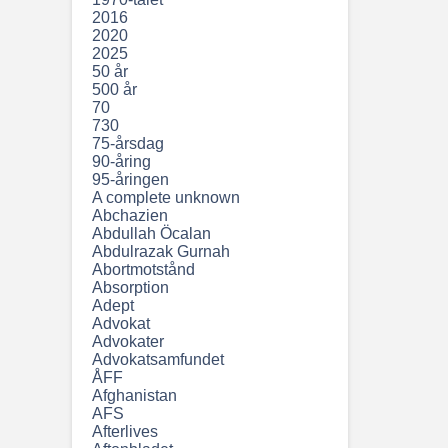
2016
2020
2025
50 år
500 år
70
730
75-årsdag
90-åring
95-åringen
A complete unknown
Abchazien
Abdullah Öcalan
Abdulrazak Gurnah
Abortmotstånd
Absorption
Adept
Advokat
Advokater
Advokatsamfundet
ÅFF
Afghanistan
AFS
Afterlives