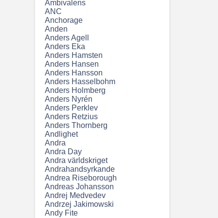
Ambivalens
ANC
Anchorage
Anden
Anders Agell
Anders Eka
Anders Hamsten
Anders Hansen
Anders Hansson
Anders Hasselbohm
Anders Holmberg
Anders Nyrén
Anders Perklev
Anders Retzius
Anders Thornberg
Andlighet
Andra
Andra Day
Andra världskriget
Andrahandsyrkande
Andrea Riseborough
Andreas Johansson
Andrej Medvedev
Andrzej Jakimowski
Andy Fite