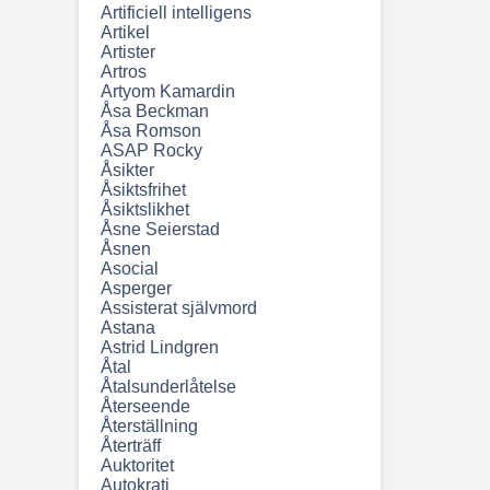
Artificiell intelligens
Artikel
Artister
Artros
Artyom Kamardin
Åsa Beckman
Åsa Romson
ASAP Rocky
Åsikter
Åsiktsfrihet
Åsiktslikhet
Åsne Seierstad
Åsnen
Asocial
Asperger
Assisterat självmord
Astana
Astrid Lindgren
Åtal
Åtalsunderlåtelse
Återseende
Återställning
Återträff
Auktoritet
Autokrati