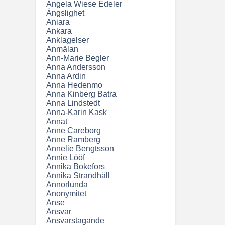
Angela Wiese Edeler
Ängslighet
Aniara
Ankara
Anklagelser
Anmälan
Ann-Marie Begler
Anna Andersson
Anna Ardin
Anna Hedenmo
Anna Kinberg Batra
Anna Lindstedt
Anna-Karin Kask
Annat
Anne Careborg
Anne Ramberg
Annelie Bengtsson
Annie Lööf
Annika Bokefors
Annika Strandhäll
Annorlunda
Anonymitet
Anse
Ansvar
Ansvarstagande