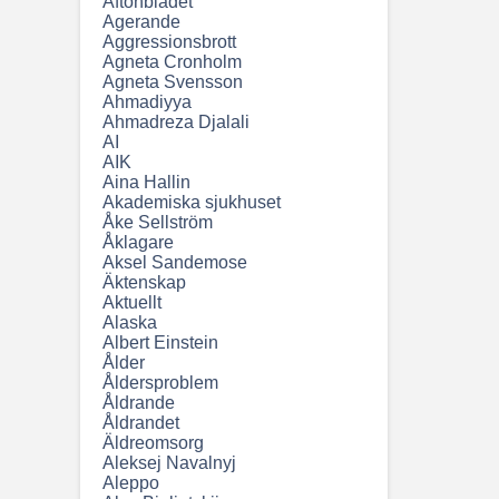
Aftonbladet
Agerande
Aggressionsbrott
Agneta Cronholm
Agneta Svensson
Ahmadiyya
Ahmadreza Djalali
AI
AIK
Aina Hallin
Akademiska sjukhuset
Åke Sellström
Åklagare
Aksel Sandemose
Äktenskap
Aktuellt
Alaska
Albert Einstein
Ålder
Åldersproblem
Åldrande
Åldrandet
Äldreomsorg
Aleksej Navalnyj
Aleppo