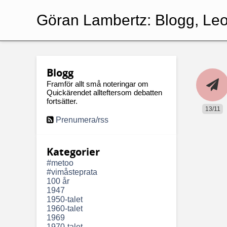
Göran Lambertz:
Blogg, Le
Blogg
Framför allt små noteringar om
Quickärendet allteftersom debatten
fortsätter.
13/11
Prenumera/rss
Kategorier
#metoo
#vimåsteprata
100 år
1947
1950-talet
1960-talet
1969
1970-talet