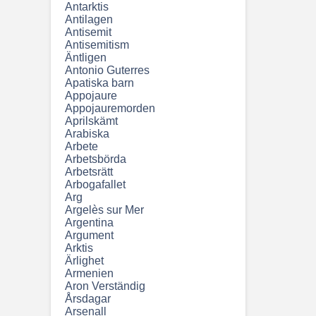
Antarktis
Antilagen
Antisemit
Antisemitism
Äntligen
Antonio Guterres
Apatiska barn
Appojaure
Appojauremorden
Aprilskämt
Arabiska
Arbete
Arbetsbörda
Arbetsrätt
Arbogafallet
Arg
Argelès sur Mer
Argentina
Argument
Arktis
Ärlighet
Armenien
Aron Verständig
Årsdagar
Arsenall