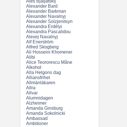
Ales Bjaljatskij
Alexander Bard
Alexander Barkman
Alexander Navalnyj
Alexander Solzjenitsyn
Alexandra Erdélyi
Alexandra Pascalidou
Alexej Navalnyj
Alf Enerström
Alfred Skogberg
Ali Hosseini Khomenei
Alibi
Alice Teororescu Måne
Alkohol
Alla Helgons dag
Alliansfrihet
Allmänläkaren
Allra
Allvar
Alumnidagen
Alzheimer
Amanda Ginsburg
Amanda Sokolnicki
Ambassad
Ambitioner