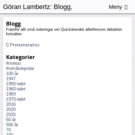
Göran Lambertz:
Blogg,
Meny
Justitiemord
Blogg
Framför allt små noteringar om Quickärendet allteftersom debatten
fortsätter.
Prenumera/rss
Kategorier
#metoo
#vimåsteprata
100 år
1947
1950-talet
1960-talet
1969
1970-talet
2016
2020
2025
50 år
500 år
70
730