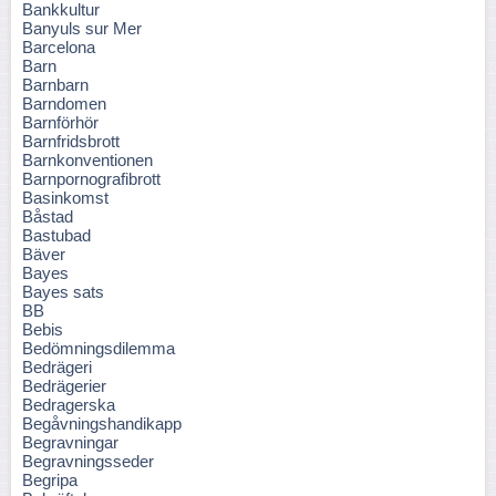
Bankkultur
Banyuls sur Mer
Barcelona
Barn
Barnbarn
Barndomen
Barnförhör
Barnfridsbrott
Barnkonventionen
Barnpornografibrott
Basinkomst
Båstad
Bastubad
Bäver
Bayes
Bayes sats
BB
Bebis
Bedömningsdilemma
Bedrägeri
Bedrägerier
Bedragerska
Begåvningshandikapp
Begravningar
Begravningsseder
Begripa