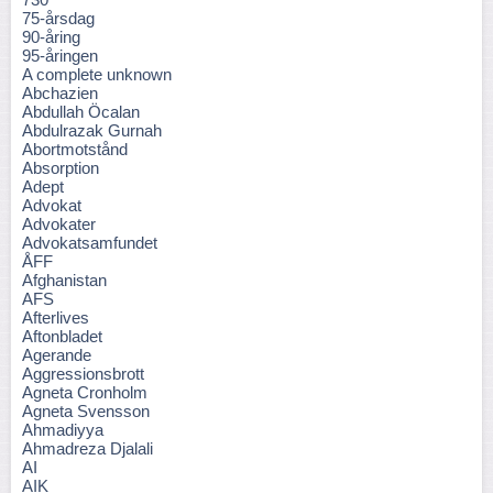
75-årsdag
90-åring
95-åringen
A complete unknown
Abchazien
Abdullah Öcalan
Abdulrazak Gurnah
Abortmotstånd
Absorption
Adept
Advokat
Advokater
Advokatsamfundet
ÅFF
Afghanistan
AFS
Afterlives
Aftonbladet
Agerande
Aggressionsbrott
Agneta Cronholm
Agneta Svensson
Ahmadiyya
Ahmadreza Djalali
AI
AIK