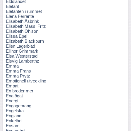
Eldslandet
Elefant
Elefanten i rummet
Elena Ferrante
Elisabeth Åsbrink
Elisabeth Massi Fritz
Elisabeth Ohlson
Elissa Epel
Elizabeth Blackburn
Ellen Lagerblad
Ellinor Grimmark
Elsa Westerstad
Elsvig Lamberthz
Emma
Emma Frans
Emma Prytz
Emotionell utveckling
Empati
En broder mer
Ena ögat
Energi
Engagemang
Engelska
England
Enkelhet
Ensam
Ensamhet