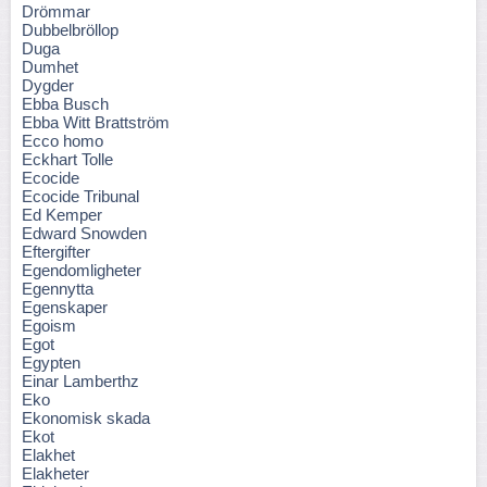
Drömmar
Dubbelbröllop
Duga
Dumhet
Dygder
Ebba Busch
Ebba Witt Brattström
Ecco homo
Eckhart Tolle
Ecocide
Ecocide Tribunal
Ed Kemper
Edward Snowden
Eftergifter
Egendomligheter
Egennytta
Egenskaper
Egoism
Egot
Egypten
Einar Lamberthz
Eko
Ekonomisk skada
Ekot
Elakhet
Elakheter