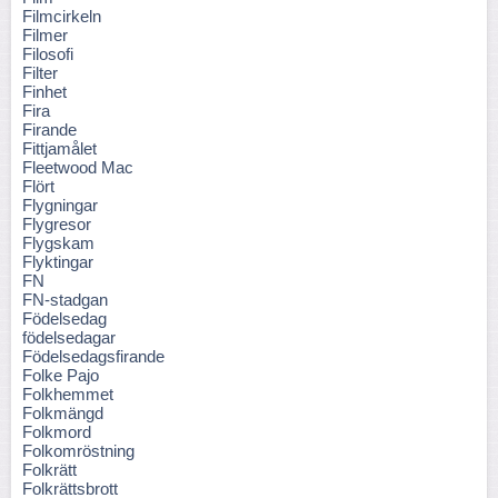
Filmcirkeln
Filmer
Filosofi
Filter
Finhet
Fira
Firande
Fittjamålet
Fleetwood Mac
Flört
Flygningar
Flygresor
Flygskam
Flyktingar
FN
FN-stadgan
Födelsedag
födelsedagar
Födelsedagsfirande
Folke Pajo
Folkhemmet
Folkmängd
Folkmord
Folkomröstning
Folkrätt
Folkrättsbrott