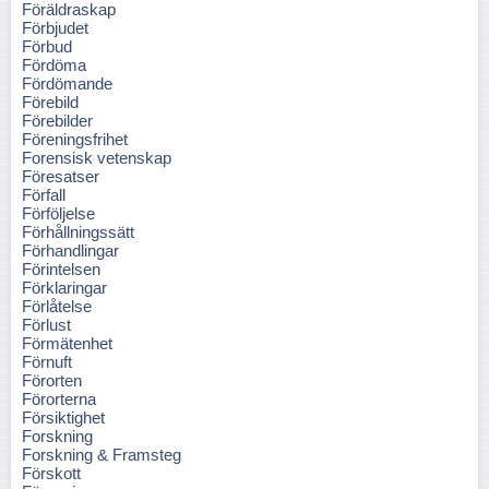
Föräldraskap
Förbjudet
Förbud
Fördöma
Fördömande
Förebild
Förebilder
Föreningsfrihet
Forensisk vetenskap
Föresatser
Förfall
Förföljelse
Förhållningssätt
Förhandlingar
Förintelsen
Förklaringar
Förlåtelse
Förlust
Förmätenhet
Förnuft
Förorten
Förorterna
Försiktighet
Forskning
Forskning & Framsteg
Förskott