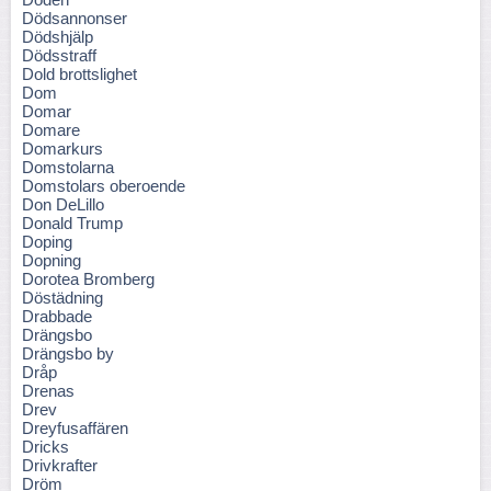
Dödsannonser
Dödshjälp
Dödsstraff
Dold brottslighet
Dom
Domar
Domare
Domarkurs
Domstolarna
Domstolars oberoende
Don DeLillo
Donald Trump
Doping
Dopning
Dorotea Bromberg
Döstädning
Drabbade
Drängsbo
Drängsbo by
Dråp
Drenas
Drev
Dreyfusaffären
Dricks
Drivkrafter
Dröm