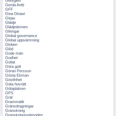
Georgien
Gerda Antti
GFF
Gina Dirawi
Girjas
Glädje
Glädjeämnen
Gliringar
Global governance
Global uppvärmning
Globen
Glöd
Gode män
Godhet
Goliat
Göra gott
Göran Persson
Gösta Ekman
Göstfrihet
Göta hovrätt
Götaplatsen
GPS
Gräl
Grammatik
Gränsdragningar
Granskning
Granskningsnämnden