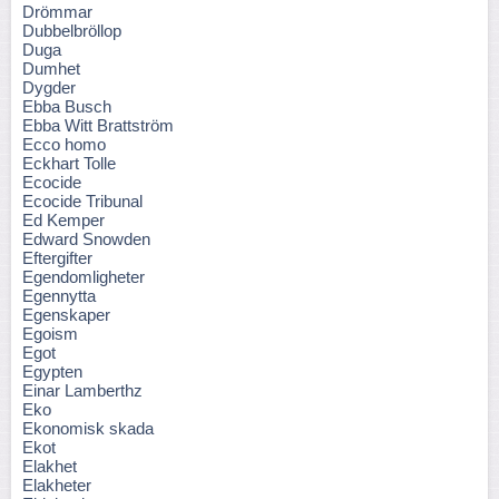
Drömmar
Dubbelbröllop
Duga
Dumhet
Dygder
Ebba Busch
Ebba Witt Brattström
Ecco homo
Eckhart Tolle
Ecocide
Ecocide Tribunal
Ed Kemper
Edward Snowden
Eftergifter
Egendomligheter
Egennytta
Egenskaper
Egoism
Egot
Egypten
Einar Lamberthz
Eko
Ekonomisk skada
Ekot
Elakhet
Elakheter