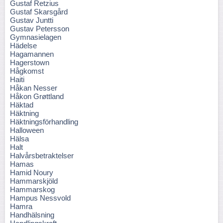
Gustaf Retzius
Gustaf Skarsgård
Gustav Juntti
Gustav Petersson
Gymnasielagen
Hädelse
Hagamannen
Hagerstown
Hågkomst
Haiti
Håkan Nesser
Håkon Grøttland
Häktad
Häktning
Häktningsförhandling
Halloween
Hälsa
Halt
Halvårsbetraktelser
Hamas
Hamid Noury
Hammarskjöld
Hammarskog
Hampus Nessvold
Hamra
Handhälsning