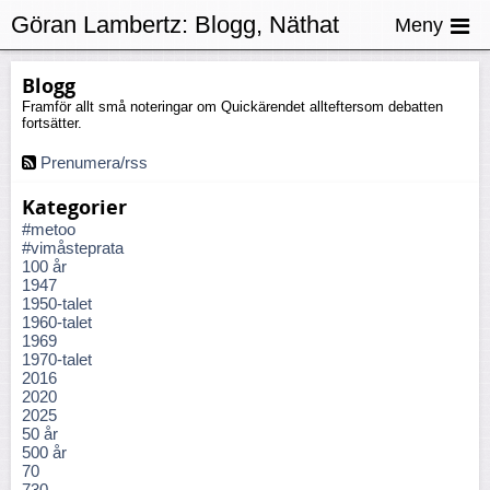
Göran Lambertz:
Blogg, Näthat
Meny
Blogg
Framför allt små noteringar om Quickärendet allteftersom debatten
fortsätter.
Prenumera/rss
Kategorier
#metoo
#vimåsteprata
100 år
1947
1950-talet
1960-talet
1969
1970-talet
2016
2020
2025
50 år
500 år
70
730