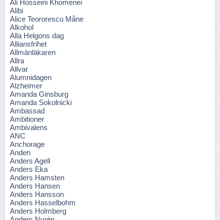
Ali Hosseini Khomenei
Alibi
Alice Teororescu Måne
Alkohol
Alla Helgons dag
Alliansfrihet
Allmänläkaren
Allra
Allvar
Alumnidagen
Alzheimer
Amanda Ginsburg
Amanda Sokolnicki
Ambassad
Ambitioner
Ambivalens
ANC
Anchorage
Anden
Anders Agell
Anders Eka
Anders Hamsten
Anders Hansen
Anders Hansson
Anders Hasselbohm
Anders Holmberg
Anders Nyrén