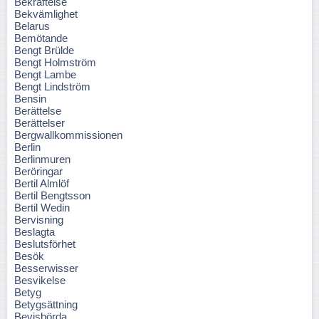
Bekräftelse
Bekvämlighet
Belarus
Bemötande
Bengt Brülde
Bengt Holmström
Bengt Lambe
Bengt Lindström
Bensin
Berättelse
Berättelser
Bergwallkommissionen
Berlin
Berlinmuren
Beröringar
Bertil Almlöf
Bertil Bengtsson
Bertil Wedin
Bervisning
Beslagta
Beslutsförhet
Besök
Besserwisser
Besvikelse
Betyg
Betygsättning
Bevisbörda