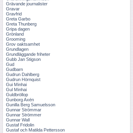
Grävande journalister
Gravar
Gravfrid
Greta Garbo
Greta Thunberg
Gripa dagen
Grönland
Grooming
Grov oaktsamhet
Grundlagen
Grundläggande friheter
Gubb Jan Stigson
Gud
Gudbarn
Gudrun Dahlberg
Gudrun Hörnquist
Gui Minhai
Gul Minhai
Guldbröllop
Gunborg Axén
Gunilla Berg Samuelsson
Gunnar Strömmar
Gunnar Strömmer
Gunnar Wall
Gustaf Fridolin
Gustaf och Matilda Pettersson