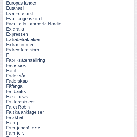
Europas länder
Eutanasi
Eva Forslund
Eva Langenskiöld
Ewa-Lotta Lambertz-Nordin
Ex gratia
Expressen
Extrabetraktelser
Extranummer
Extremfeminism
F
Fabriksåterställning
Facebook
Facit
Fader vår
Faderskap
Fåfänga
Fairbanks
Fake news
Faktaresistens
Fallet Robin
Falska anklagelser
Falskhet
Familj
Familjeberättelse
Familjeliv