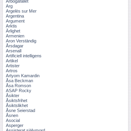
Arbogafallet
Arg
Argelès sur Mer
Argentina
Argument
Arktis
Ärlighet
Armenien
Aron Verständig
Årsdagar
Arsenall
Artificiell intelligens
Artikel
Artister
Artros
Artyom Kamardin
Åsa Beckman
Åsa Romson
ASAP Rocky
Åsikter
Åsiktsfrihet
Åsiktslikhet
Åsne Seierstad
Åsnen
Asocial
Asperger
Assisterat självmord