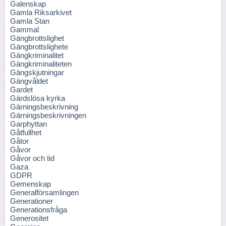
Galenskap
Gamla Riksarkivet
Gamla Stan
Gammal
Gängbrottslighet
Gängbrottslighete
Gängkriminalitet
Gängkriminaliteten
Gängskjutningar
Gängvåldet
Gardet
Gärdslösa kyrka
Gärningsbeskrivning
Gärningsbeskrivningen
Garphyttan
Gåtfullhet
Gåtor
Gåvor
Gåvor och tid
Gaza
GDPR
Gemenskap
Generalförsamlingen
Generationer
Generationsfråga
Generositet