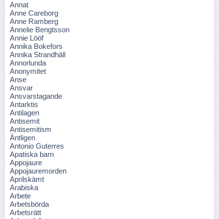
Annat
Anne Careborg
Anne Ramberg
Annelie Bengtsson
Annie Lööf
Annika Bokefors
Annika Strandhäll
Annorlunda
Anonymitet
Anse
Ansvar
Ansvarstagande
Antarktis
Antilagen
Antisemit
Antisemitism
Äntligen
Antonio Guterres
Apatiska barn
Appojaure
Appojauremorden
Aprilskämt
Arabiska
Arbete
Arbetsbörda
Arbetsrätt