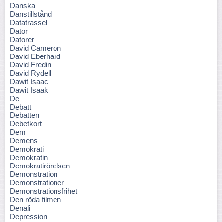
Danska
Danstillstånd
Datatrassel
Dator
Datorer
David Cameron
David Eberhard
David Fredin
David Rydell
Dawit Isaac
Dawit Isaak
De
Debatt
Debatten
Debetkort
Dem
Demens
Demokrati
Demokratin
Demokratirörelsen
Demonstration
Demonstrationer
Demonstrationsfrihet
Den röda filmen
Denali
Depression