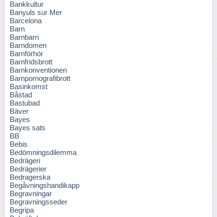
Bankkultur
Banyuls sur Mer
Barcelona
Barn
Barnbarn
Barndomen
Barnförhör
Barnfridsbrott
Barnkonventionen
Barnpornografibrott
Basinkomst
Båstad
Bastubad
Bäver
Bayes
Bayes sats
BB
Bebis
Bedömningsdilemma
Bedrägeri
Bedrägerier
Bedragerska
Begåvningshandikapp
Begravningar
Begravningsseder
Begripa