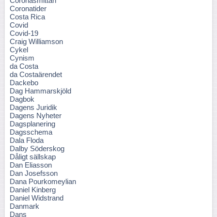
Coronasmittan
Coronatider
Costa Rica
Covid
Covid-19
Craig Williamson
Cykel
Cynism
da Costa
da Costaärendet
Dackebo
Dag Hammarskjöld
Dagbok
Dagens Juridik
Dagens Nyheter
Dagsplanering
Dagsschema
Dala Floda
Dalby Söderskog
Dåligt sällskap
Dan Eliasson
Dan Josefsson
Dana Pourkomeylian
Daniel Kinberg
Daniel Widstrand
Danmark
Dans