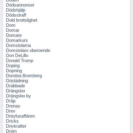
Dödsannonser
Dödshjälp
Dödsstraff
Dold brottslighet
Dom
Domar
Domare
Domarkurs
Domstolarna
Domstolars oberoende
Don DeLillo
Donald Trump
Doping
Dopning
Dorotea Bromberg
Döstädning
Drabbade
Drängsbo
Drängsbo by
Dråp
Drenas
Drev
Dreyfusaffären
Dricks
Drivkrafter
Dröm