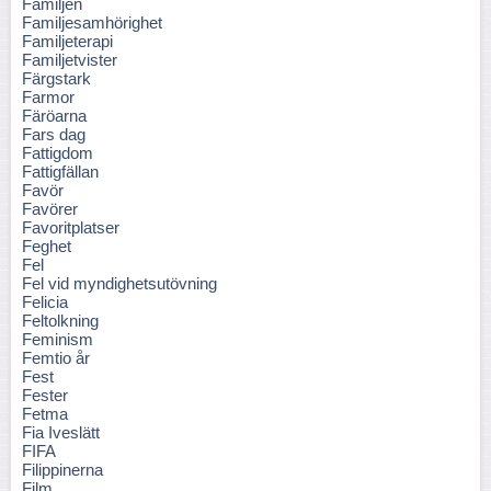
Familjen
Familjesamhörighet
Familjeterapi
Familjetvister
Färgstark
Farmor
Färöarna
Fars dag
Fattigdom
Fattigfällan
Favör
Favörer
Favoritplatser
Feghet
Fel
Fel vid myndighetsutövning
Felicia
Feltolkning
Feminism
Femtio år
Fest
Fester
Fetma
Fia Iveslätt
FIFA
Filippinerna
Film