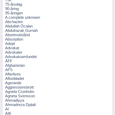
75-årsdag
90-åring
95-åringen
A complete unknown
Abchazien
Abdullah Öcalan
Abdulrazak Gurnah
Abortmotstånd
Absorption
Adept
Advokat
Advokater
Advokatsamfundet
ÅFF
Afghanistan
AFS
Afterlives
Aftonbladet
Agerande
Aggressionsbrott
Agneta Cronholm
Agneta Svensson
Ahmadiyya
Ahmadreza Djalali
AI
AIK