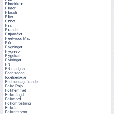
Filmcirkeln
Filmer
Filosofi
Filter
Finhet
Fira
Firande
Fittjamålet
Fleetwood Mac
Flört
Flygningar
Flygresor
Flygskam
Flyktingar
FN
FN-stadgan
Födelsedag
födelsedagar
Födelsedagsfirande
Folke Pajo
Folkhemmet
Folkmängd
Folkmord
Folkomröstning
Folkrätt
Folkrättsbrott