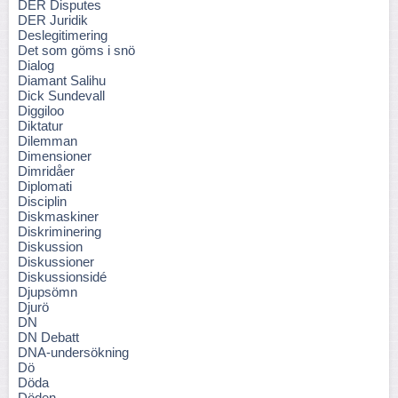
DER Disputes
DER Juridik
Deslegitimering
Det som göms i snö
Dialog
Diamant Salihu
Dick Sundevall
Diggiloo
Diktatur
Dilemman
Dimensioner
Dimridåer
Diplomati
Disciplin
Diskmaskiner
Diskriminering
Diskussion
Diskussioner
Diskussionsidé
Djupsömn
Djurö
DN
DN Debatt
DNA-undersökning
Dö
Döda
Döden