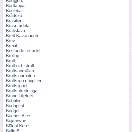
Bortgjord
Borttappat
Boulebar
Brådska
Brasilien
Brasomdetär
Bratislava
Brett Kavanaugh
Brev
Brexit
Bristande respekt
Bröllop
Brott
Brott och straff
Brottsanmälare
Brottsjournalen
Brottsliga uppgifter
Brottslighet
Brottsutredningar
Bruno Liljefors
Bubblor
Budapest
Budget
Buenos Aires
Bujanovac
Bülent Keres
Bullerö