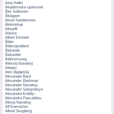
Aina Hallin
Akademiska sjukhuset
Åke Sellström
Åklagare
Aksel Sandemose
Äktenskap
Aktuellt
Alaska
Albert Einstein
Ålder
Åldersproblem
Åldrande
Åldrandet
Äldreomsorg
Aleksej Navalnyj
Aleppo
Ales Bjaljatskij
Alexander Bard
Alexander Barkman
Alexander Navalnyj
Alexander Solzjenitsyn
Alexandra Erdélyi
Alexandra Pascalidou
Alexej Navalnyj
Alf Enerström
Alfred Skogberg