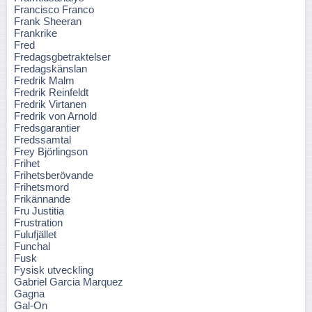
Francisco Franco
Frank Sheeran
Frankrike
Fred
Fredagsgbetraktelser
Fredagskänslan
Fredrik Malm
Fredrik Reinfeldt
Fredrik Virtanen
Fredrik von Arnold
Fredsgarantier
Fredssamtal
Frey Björlingson
Frihet
Frihetsberövande
Frihetsmord
Frikännande
Fru Justitia
Frustration
Fulufjället
Funchal
Fusk
Fysisk utveckling
Gabriel Garcia Marquez
Gagna
Gal-On