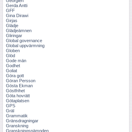
Georgien
Gerda Antti
GFF
Gina Dirawi
Girjas
Glädje
Glädjeämnen
Gliringar
Global governance
Global uppvärmning
Globen
Glöd
Gode män
Godhet
Goliat
Göra gott
Göran Persson
Gösta Ekman
Göstfrihet
Göta hovrätt
Götaplatsen
GPS
Gräl
Grammatik
Gränsdragningar
Granskning
Granskningsnämnden