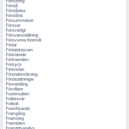
Försoning
Förstå
Förståelse
Förstånd
Försummelser
Försvar
Försvarligt
Försvarsställning
Försvunna föremål
Förtal
Förtalskassan
Förtroende
Förtroenden
Förtryck
Förtvivlan
Förundersökning
Förutsättningar
Förvandling
Förvillare
Fostervatten
Fotbesvär
Fotboll
Framförande
Framgång
Framsteg
Framtiden
Framtidsanalys