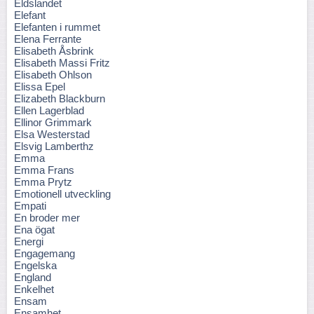
Eldslandet
Elefant
Elefanten i rummet
Elena Ferrante
Elisabeth Åsbrink
Elisabeth Massi Fritz
Elisabeth Ohlson
Elissa Epel
Elizabeth Blackburn
Ellen Lagerblad
Ellinor Grimmark
Elsa Westerstad
Elsvig Lamberthz
Emma
Emma Frans
Emma Prytz
Emotionell utveckling
Empati
En broder mer
Ena ögat
Energi
Engagemang
Engelska
England
Enkelhet
Ensam
Ensamhet