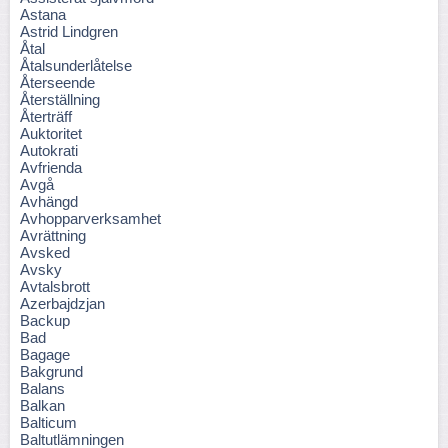
Astana
Astrid Lindgren
Åtal
Åtalsunderlåtelse
Återseende
Återställning
Återträff
Auktoritet
Autokrati
Avfrienda
Avgå
Avhängd
Avhopparverksamhet
Avrättning
Avsked
Avsky
Avtalsbrott
Azerbajdzjan
Backup
Bad
Bagage
Bakgrund
Balans
Balkan
Balticum
Baltutlämningen