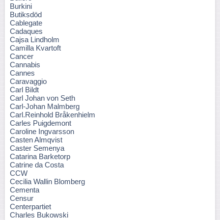
Burkini
Butiksdöd
Cablegate
Cadaques
Cajsa Lindholm
Camilla Kvartoft
Cancer
Cannabis
Cannes
Caravaggio
Carl Bildt
Carl Johan von Seth
Carl-Johan Malmberg
Carl.Reinhold Bråkenhielm
Carles Puigdemont
Caroline Ingvarsson
Casten Almqvist
Caster Semenya
Catarina Barketorp
Catrine da Costa
CCW
Cecilia Wallin Blomberg
Cementa
Censur
Centerpartiet
Charles Bukowski