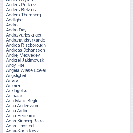
Anders Perklev
Anders Retzius
Anders Thornberg
Andlighet
Andra
Andra Day
Andra världskriget
Andrahandsyrkande
Andrea Riseborough
Andreas Johansson
Andrej Medvedev
Andrzej Jakimowski
Andy Fite
Angela Wiese Edeler
Ängslighet
Aniara
Ankara
Anklagelser
Anmälan
Ann-Marie Begler
Anna Andersson
Anna Ardin
Anna Hedenmo
Anna Kinberg Batra
Anna Lindstedt
Anna-Karin Kask