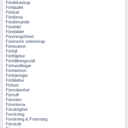
Föräldraskap
Förbjudet
Förbud
Fördöma
Fördömande
Förebild
Förebilder
Föreningsfrihet
Forensisk vetenskap
Föresatser
Förfall
Förföljelse
Förhållningssätt
Förhandlingar
Förintelsen
Förklaringar
Förlåtelse
Förlust
Förmätenhet
Förnuft
Förorten
Förorterna
Försiktighet
Forskning
Forskning & Framsteg
Förskott