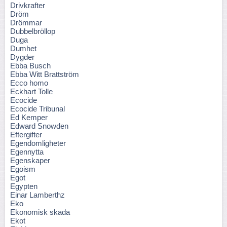
Drivkrafter
Dröm
Drömmar
Dubbelbröllop
Duga
Dumhet
Dygder
Ebba Busch
Ebba Witt Brattström
Ecco homo
Eckhart Tolle
Ecocide
Ecocide Tribunal
Ed Kemper
Edward Snowden
Eftergifter
Egendomligheter
Egennytta
Egenskaper
Egoism
Egot
Egypten
Einar Lamberthz
Eko
Ekonomisk skada
Ekot