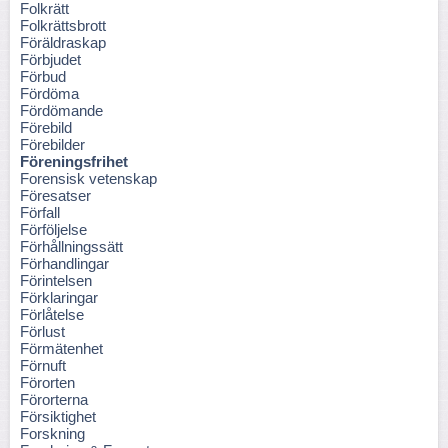
Folkrätt
Folkrättsbrott
Föräldraskap
Förbjudet
Förbud
Fördöma
Fördömande
Förebild
Förebilder
Föreningsfrihet
Forensisk vetenskap
Föresatser
Förfall
Förföljelse
Förhållningssätt
Förhandlingar
Förintelsen
Förklaringar
Förlåtelse
Förlust
Förmätenhet
Förnuft
Förorten
Förorterna
Försiktighet
Forskning