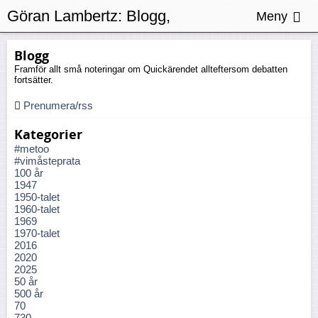
Göran Lambertz:
Blogg,
Meny
Föreningsfrihet
Blogg
Framför allt små noteringar om Quickärendet allteftersom debatten
fortsätter.
Prenumera/rss
Kategorier
#metoo
#vimåsteprata
100 år
1947
1950-talet
1960-talet
1969
1970-talet
2016
2020
2025
50 år
500 år
70
730