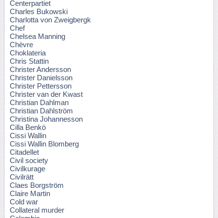
Centerpartiet
Charles Bukowski
Charlotta von Zweigbergk
Chef
Chelsea Manning
Chèvre
Choklateria
Chris Stattin
Christer Andersson
Christer Danielsson
Christer Pettersson
Christer van der Kwast
Christian Dahlman
Christian Dahlström
Christina Johannesson
Cilla Benkö
Cissi Wallin
Cissi Wallin Blomberg
Citadellet
Civil society
Civilkurage
Civilrätt
Claes Borgström
Claire Martin
Cold war
Collateral murder