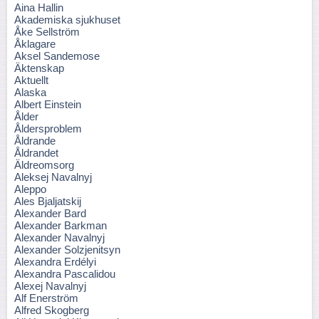
Aina Hallin
Akademiska sjukhuset
Åke Sellström
Åklagare
Aksel Sandemose
Äktenskap
Aktuellt
Alaska
Albert Einstein
Ålder
Åldersproblem
Åldrande
Åldrandet
Äldreomsorg
Aleksej Navalnyj
Aleppo
Ales Bjaljatskij
Alexander Bard
Alexander Barkman
Alexander Navalnyj
Alexander Solzjenitsyn
Alexandra Erdélyi
Alexandra Pascalidou
Alexej Navalnyj
Alf Enerström
Alfred Skogberg