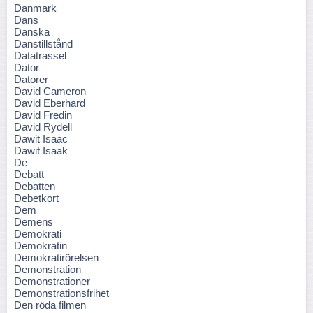
Danmark
Dans
Danska
Danstillstånd
Datatrassel
Dator
Datorer
David Cameron
David Eberhard
David Fredin
David Rydell
Dawit Isaac
Dawit Isaak
De
Debatt
Debatten
Debetkort
Dem
Demens
Demokrati
Demokratin
Demokratirörelsen
Demonstration
Demonstrationer
Demonstrationsfrihet
Den röda filmen