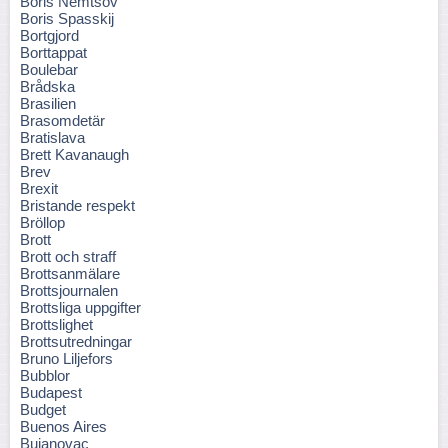
Boris Nemtsov
Boris Spasskij
Bortgjord
Borttappat
Boulebar
Brådska
Brasilien
Brasomdetär
Bratislava
Brett Kavanaugh
Brev
Brexit
Bristande respekt
Bröllop
Brott
Brott och straff
Brottsanmälare
Brottsjournalen
Brottsliga uppgifter
Brottslighet
Brottsutredningar
Bruno Liljefors
Bubblor
Budapest
Budget
Buenos Aires
Bujanovac