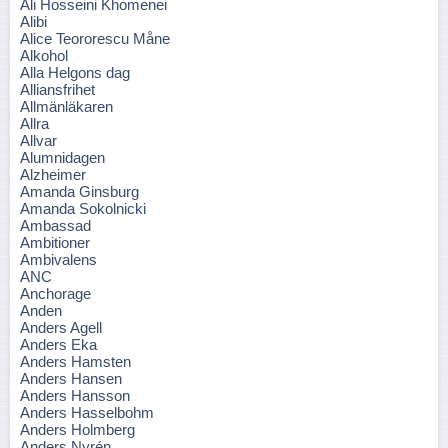
Ali Hosseini Khomenei
Alibi
Alice Teororescu Måne
Alkohol
Alla Helgons dag
Alliansfrihet
Allmänläkaren
Allra
Allvar
Alumnidagen
Alzheimer
Amanda Ginsburg
Amanda Sokolnicki
Ambassad
Ambitioner
Ambivalens
ANC
Anchorage
Anden
Anders Agell
Anders Eka
Anders Hamsten
Anders Hansen
Anders Hansson
Anders Hasselbohm
Anders Holmberg
Anders Nyrén