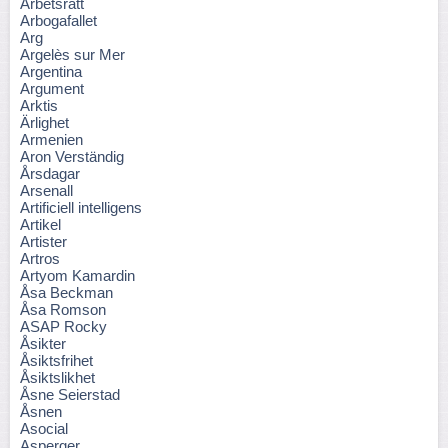
Arbetsrätt
Arbogafallet
Arg
Argelès sur Mer
Argentina
Argument
Arktis
Ärlighet
Armenien
Aron Verständig
Årsdagar
Arsenall
Artificiell intelligens
Artikel
Artister
Artros
Artyom Kamardin
Åsa Beckman
Åsa Romson
ASAP Rocky
Åsikter
Åsiktsfrihet
Åsiktslikhet
Åsne Seierstad
Åsnen
Asocial
Asperger