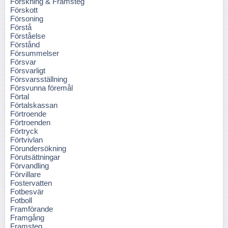
Forskning & Framsteg
Förskott
Försoning
Förstå
Förståelse
Förstånd
Försummelser
Försvar
Försvarligt
Försvarsställning
Försvunna föremål
Förtal
Förtalskassan
Förtroende
Förtroenden
Förtryck
Förtvivlan
Förundersökning
Förutsättningar
Förvandling
Förvillare
Fostervatten
Fotbesvär
Fotboll
Framförande
Framgång
Framsteg