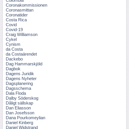
Colombia
Coronakommissionen
Coronasmittan
Coronatider
Costa Rica
Covid
Covid-19
Craig Williamson
Cykel
Cynism
da Costa
da Costaärendet
Dackebo
Dag Hammarskjöld
Dagbok
Dagens Juridik
Dagens Nyheter
Dagsplanering
Dagsschema
Dala Floda
Dalby Söderskog
Dåligt sällskap
Dan Eliasson
Dan Josefsson
Dana Pourkomeylian
Daniel Kinberg
Daniel Widstrand