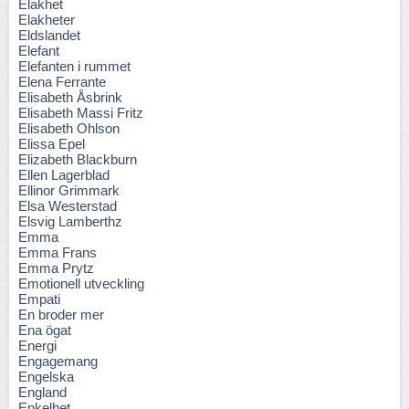
Elakhet
Elakheter
Eldslandet
Elefant
Elefanten i rummet
Elena Ferrante
Elisabeth Åsbrink
Elisabeth Massi Fritz
Elisabeth Ohlson
Elissa Epel
Elizabeth Blackburn
Ellen Lagerblad
Ellinor Grimmark
Elsa Westerstad
Elsvig Lamberthz
Emma
Emma Frans
Emma Prytz
Emotionell utveckling
Empati
En broder mer
Ena ögat
Energi
Engagemang
Engelska
England
Enkelhet