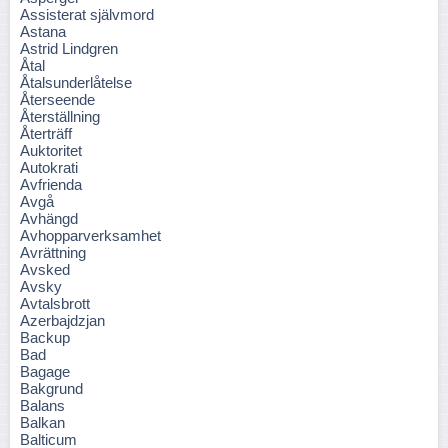
Assisterat självmord
Astana
Astrid Lindgren
Åtal
Åtalsunderlåtelse
Återseende
Återställning
Återträff
Auktoritet
Autokrati
Avfrienda
Avgå
Avhängd
Avhopparverksamhet
Avrättning
Avsked
Avsky
Avtalsbrott
Azerbajdzjan
Backup
Bad
Bagage
Bakgrund
Balans
Balkan
Balticum