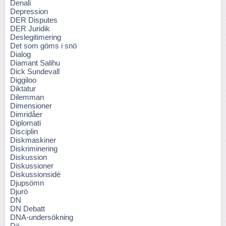
Denali
Depression
DER Disputes
DER Juridik
Deslegitimering
Det som göms i snö
Dialog
Diamant Salihu
Dick Sundevall
Diggiloo
Diktatur
Dilemman
Dimensioner
Dimridåer
Diplomati
Disciplin
Diskmaskiner
Diskriminering
Diskussion
Diskussioner
Diskussionsidé
Djupsömn
Djurö
DN
DN Debatt
DNA-undersökning
Dö