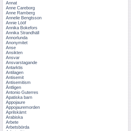
Annat
Anne Careborg
Anne Ramberg
Annelie Bengtsson
Annie Lööf
Annika Bokefors
Annika Strandhäll
Annorlunda
Anonymitet
Anse
Ansikten
Ansvar
Ansvarstagande
Antarktis
Antilagen
Antisemit
Antisemitism
Äntligen
Antonio Guterres
Apatiska barn
Appojaure
Appojauremorden
Aprilskämt
Arabiska
Arbete
Arbetsbörda