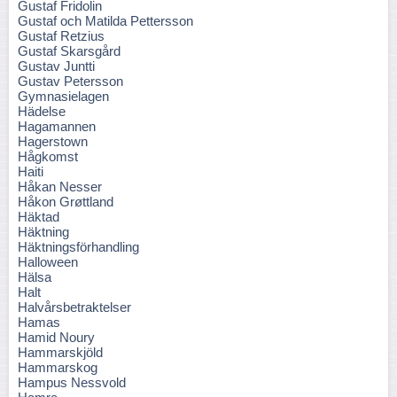
Gustaf Fridolin
Gustaf och Matilda Pettersson
Gustaf Retzius
Gustaf Skarsgård
Gustav Juntti
Gustav Petersson
Gymnasielagen
Hädelse
Hagamannen
Hagerstown
Hågkomst
Haiti
Håkan Nesser
Håkon Grøttland
Häktad
Häktning
Häktningsförhandling
Halloween
Hälsa
Halt
Halvårsbetraktelser
Hamas
Hamid Noury
Hammarskjöld
Hammarskog
Hampus Nessvold