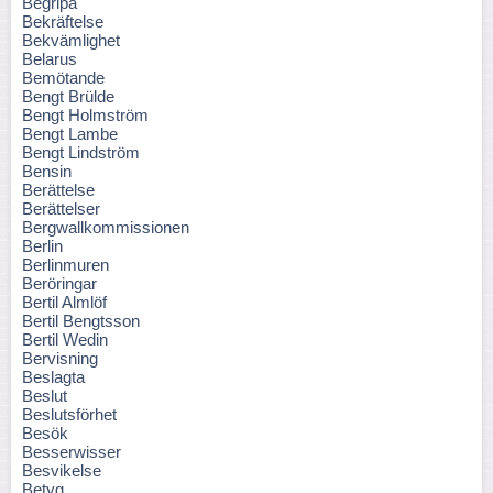
Begripa
Bekräftelse
Bekvämlighet
Belarus
Bemötande
Bengt Brülde
Bengt Holmström
Bengt Lambe
Bengt Lindström
Bensin
Berättelse
Berättelser
Bergwallkommissionen
Berlin
Berlinmuren
Beröringar
Bertil Almlöf
Bertil Bengtsson
Bertil Wedin
Bervisning
Beslagta
Beslut
Beslutsförhet
Besök
Besserwisser
Besvikelse
Betyg