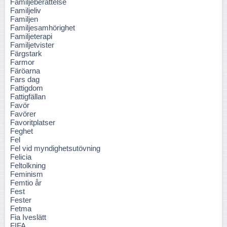
Familjeberättelse
Familjeliv
Familjen
Familjesamhörighet
Familjeterapi
Familjetvister
Färgstark
Farmor
Färöarna
Fars dag
Fattigdom
Fattigfällan
Favör
Favörer
Favoritplatser
Feghet
Fel
Fel vid myndighetsutövning
Felicia
Feltolkning
Feminism
Femtio år
Fest
Fester
Fetma
Fia Iveslätt
FIFA