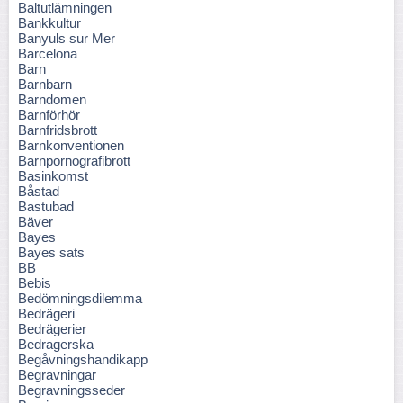
Baltutlämningen
Bankkultur
Banyuls sur Mer
Barcelona
Barn
Barnbarn
Barndomen
Barnförhör
Barnfridsbrott
Barnkonventionen
Barnpornografibrott
Basinkomst
Båstad
Bastubad
Bäver
Bayes
Bayes sats
BB
Bebis
Bedömningsdilemma
Bedrägeri
Bedrägerier
Bedragerska
Begåvningshandikapp
Begravningar
Begravningsseder