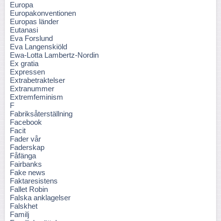
Europa
Europakonventionen
Europas länder
Eutanasi
Eva Forslund
Eva Langenskiöld
Ewa-Lotta Lambertz-Nordin
Ex gratia
Expressen
Extrabetraktelser
Extranummer
Extremfeminism
F
Fabriksåterställning
Facebook
Facit
Fader vår
Faderskap
Fåfänga
Fairbanks
Fake news
Faktaresistens
Fallet Robin
Falska anklagelser
Falskhet
Familj