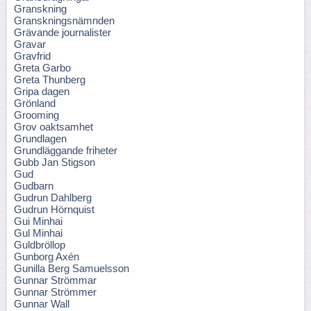
Granskning
Granskningsnämnden
Grävande journalister
Gravar
Gravfrid
Greta Garbo
Greta Thunberg
Gripa dagen
Grönland
Grooming
Grov oaktsamhet
Grundlagen
Grundläggande friheter
Gubb Jan Stigson
Gud
Gudbarn
Gudrun Dahlberg
Gudrun Hörnquist
Gui Minhai
Gul Minhai
Guldbröllop
Gunborg Axén
Gunilla Berg Samuelsson
Gunnar Strömmar
Gunnar Strömmer
Gunnar Wall