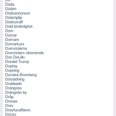
Döda
Döden
Dödsannonser
Dödshjälp
Dödsstraff
Dold brottslighet
Dom
Domar
Domare
Domarkurs
Domstolarna
Domstolars oberoende
Don DeLillo
Donald Trump
Doping
Dopning
Dorotea Bromberg
Döstädning
Drabbade
Drängsbo
Drängsbo by
Dråp
Drenas
Drev
Dreyfusaffären
Dricks