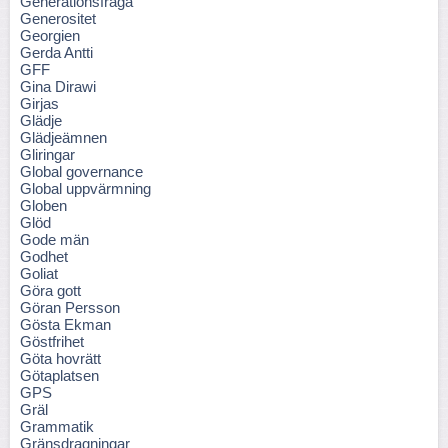
Generationsfråga
Generositet
Georgien
Gerda Antti
GFF
Gina Dirawi
Girjas
Glädje
Glädjeämnen
Gliringar
Global governance
Global uppvärmning
Globen
Glöd
Gode män
Godhet
Goliat
Göra gott
Göran Persson
Gösta Ekman
Göstfrihet
Göta hovrätt
Götaplatsen
GPS
Gräl
Grammatik
Gränsdragningar