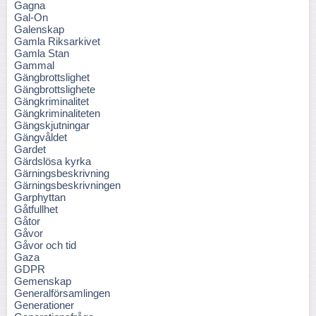
Gagna
Gal-On
Galenskap
Gamla Riksarkivet
Gamla Stan
Gammal
Gängbrottslighet
Gängbrottslighete
Gängkriminalitet
Gängkriminaliteten
Gängskjutningar
Gängvåldet
Gardet
Gärdslösa kyrka
Gärningsbeskrivning
Gärningsbeskrivningen
Garphyttan
Gåtfullhet
Gåtor
Gåvor
Gåvor och tid
Gaza
GDPR
Gemenskap
Generalförsamlingen
Generationer