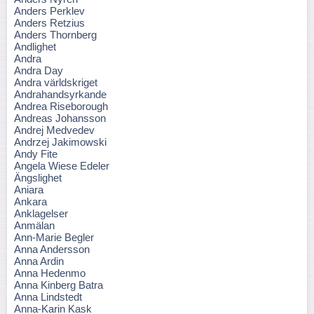
Anders Perklev
Anders Retzius
Anders Thornberg
Andlighet
Andra
Andra Day
Andra världskriget
Andrahandsyrkande
Andrea Riseborough
Andreas Johansson
Andrej Medvedev
Andrzej Jakimowski
Andy Fite
Angela Wiese Edeler
Ängslighet
Aniara
Ankara
Anklagelser
Anmälan
Ann-Marie Begler
Anna Andersson
Anna Ardin
Anna Hedenmo
Anna Kinberg Batra
Anna Lindstedt
Anna-Karin Kask