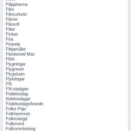
Filippinerna
Film
Filmcirkeln
Filmer
Filosofi
Filter
Finhet
Fira
Firande
Fittjamålet
Fleetwood Mac
Flört
Flygningar
Flygresor
Flygskam
Flyktingar
FN
FN-stadgan
Födelsedag
födelsedagar
Födelsedagsfirande
Folke Pajo
Folkhemmet
Folkmängd
Folkmord
Folkomröstning