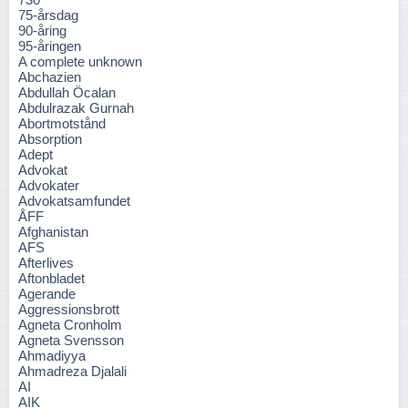
75-årsdag
90-åring
95-åringen
A complete unknown
Abchazien
Abdullah Öcalan
Abdulrazak Gurnah
Abortmotstånd
Absorption
Adept
Advokat
Advokater
Advokatsamfundet
ÅFF
Afghanistan
AFS
Afterlives
Aftonbladet
Agerande
Aggressionsbrott
Agneta Cronholm
Agneta Svensson
Ahmadiyya
Ahmadreza Djalali
AI
AIK