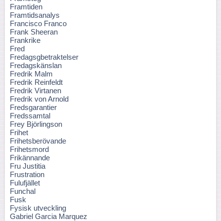
Framtiden
Framtidsanalys
Francisco Franco
Frank Sheeran
Frankrike
Fred
Fredagsgbetraktelser
Fredagskänslan
Fredrik Malm
Fredrik Reinfeldt
Fredrik Virtanen
Fredrik von Arnold
Fredsgarantier
Fredssamtal
Frey Björlingson
Frihet
Frihetsberövande
Frihetsmord
Frikännande
Fru Justitia
Frustration
Fulufjället
Funchal
Fusk
Fysisk utveckling
Gabriel Garcia Marquez