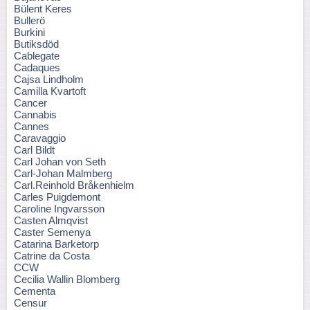
Bülent Keres
Bullerö
Burkini
Butiksdöd
Cablegate
Cadaques
Cajsa Lindholm
Camilla Kvartoft
Cancer
Cannabis
Cannes
Caravaggio
Carl Bildt
Carl Johan von Seth
Carl-Johan Malmberg
Carl.Reinhold Bråkenhielm
Carles Puigdemont
Caroline Ingvarsson
Casten Almqvist
Caster Semenya
Catarina Barketorp
Catrine da Costa
CCW
Cecilia Wallin Blomberg
Cementa
Censur