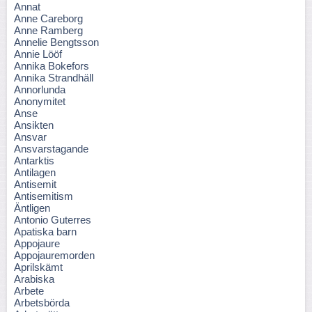
Annat
Anne Careborg
Anne Ramberg
Annelie Bengtsson
Annie Lööf
Annika Bokefors
Annika Strandhäll
Annorlunda
Anonymitet
Anse
Ansikten
Ansvar
Ansvarstagande
Antarktis
Antilagen
Antisemit
Antisemitism
Äntligen
Antonio Guterres
Apatiska barn
Appojaure
Appojauremorden
Aprilskämt
Arabiska
Arbete
Arbetsbörda