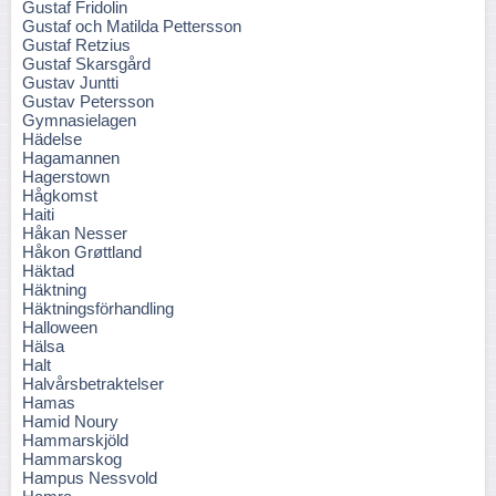
Gustaf Fridolin
Gustaf och Matilda Pettersson
Gustaf Retzius
Gustaf Skarsgård
Gustav Juntti
Gustav Petersson
Gymnasielagen
Hädelse
Hagamannen
Hagerstown
Hågkomst
Haiti
Håkan Nesser
Håkon Grøttland
Häktad
Häktning
Häktningsförhandling
Halloween
Hälsa
Halt
Halvårsbetraktelser
Hamas
Hamid Noury
Hammarskjöld
Hammarskog
Hampus Nessvold