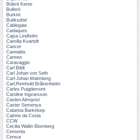
Bülent Keres
Bullerö
Burkini
Butiksdöd
Cablegate
Cadaques
Cajsa Lindholm
Camilla Kvartoft
Cancer
Cannabis
Cannes
Caravaggio
Carl Bildt
Carl Johan von Seth
Carl-Johan Malmberg
Carl.Reinhold Bråkenhielm
Carles Puigdemont
Caroline Ingvarsson
Casten Almqvist
Caster Semenya
Catarina Barketorp
Catrine da Costa
CCW
Cecilia Wallin Blomberg
Cementa
Censur