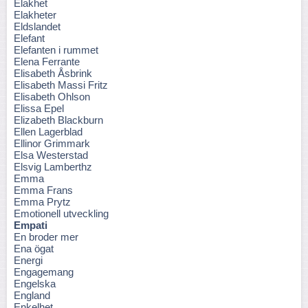
Elakhet
Elakheter
Eldslandet
Elefant
Elefanten i rummet
Elena Ferrante
Elisabeth Åsbrink
Elisabeth Massi Fritz
Elisabeth Ohlson
Elissa Epel
Elizabeth Blackburn
Ellen Lagerblad
Ellinor Grimmark
Elsa Westerstad
Elsvig Lamberthz
Emma
Emma Frans
Emma Prytz
Emotionell utveckling
Empati
En broder mer
Ena ögat
Energi
Engagemang
Engelska
England
Enkelhet