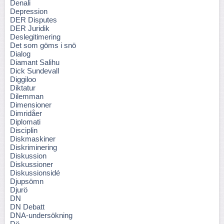
Denali
Depression
DER Disputes
DER Juridik
Deslegitimering
Det som göms i snö
Dialog
Diamant Salihu
Dick Sundevall
Diggiloo
Diktatur
Dilemman
Dimensioner
Dimridåer
Diplomati
Disciplin
Diskmaskiner
Diskriminering
Diskussion
Diskussioner
Diskussionsidé
Djupsömn
Djurö
DN
DN Debatt
DNA-undersökning
Dö