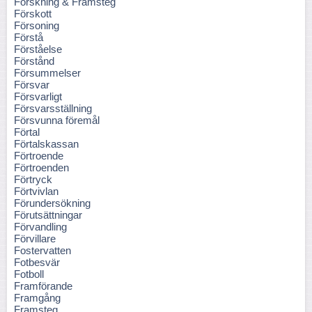
Forskning & Framsteg
Förskott
Försoning
Förstå
Förståelse
Förstånd
Försummelser
Försvar
Försvarligt
Försvarsställning
Försvunna föremål
Förtal
Förtalskassan
Förtroende
Förtroenden
Förtryck
Förtvivlan
Förundersökning
Förutsättningar
Förvandling
Förvillare
Fostervatten
Fotbesvär
Fotboll
Framförande
Framgång
Framsteg