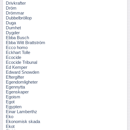
Drivkrafter
Dröm
Drömmar
Dubbelbröllop
Duga
Dumhet
Dygder
Ebba Busch
Ebba Witt Brattström
Ecco homo
Eckhart Tolle
Ecocide
Ecocide Tribunal
Ed Kemper
Edward Snowden
Eftergifter
Egendomligheter
Egennytta
Egenskaper
Egoism
Egot
Egypten
Einar Lamberthz
Eko
Ekonomisk skada
Ekot