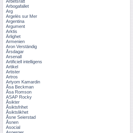
Arbetsrätt
Arbogafallet
Arg
Argelès sur Mer
Argentina
Argument
Arktis
Ärlighet
Armenien
Aron Verständig
Årsdagar
Arsenall
Artificiell intelligens
Artikel
Artister
Artros
Artyom Kamardin
Åsa Beckman
Åsa Romson
ASAP Rocky
Åsikter
Åsiktsfrihet
Åsiktslikhet
Åsne Seierstad
Åsnen
Asocial
Asperger