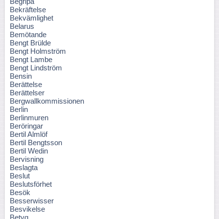
Begripa
Bekräftelse
Bekvämlighet
Belarus
Bemötande
Bengt Brülde
Bengt Holmström
Bengt Lambe
Bengt Lindström
Bensin
Berättelse
Berättelser
Bergwallkommissionen
Berlin
Berlinmuren
Beröringar
Bertil Almlöf
Bertil Bengtsson
Bertil Wedin
Bervisning
Beslagta
Beslut
Beslutsförhet
Besök
Besserwisser
Besvikelse
Betyg