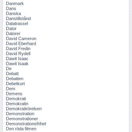
Danmark
Dans
Danska
Danstillstånd
Datatrassel
Dator
Datorer
David Cameron
David Eberhard
David Fredin
David Rydell
Dawit Isaac
Dawit Isaak
De
Debatt
Debatten
Debetkort
Dem
Demens
Demokrati
Demokratin
Demokratirörelsen
Demonstration
Demonstrationer
Demonstrationsfrihet
Den röda filmen