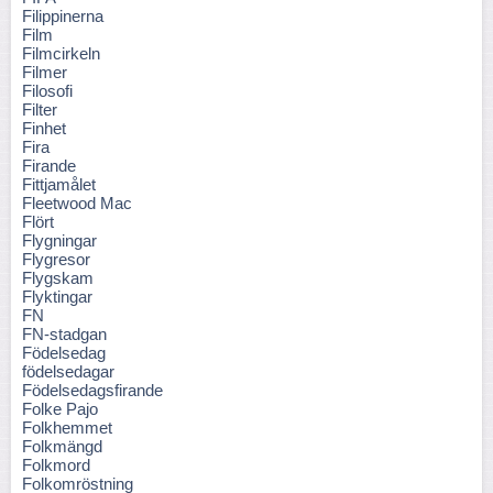
Filippinerna
Film
Filmcirkeln
Filmer
Filosofi
Filter
Finhet
Fira
Firande
Fittjamålet
Fleetwood Mac
Flört
Flygningar
Flygresor
Flygskam
Flyktingar
FN
FN-stadgan
Födelsedag
födelsedagar
Födelsedagsfirande
Folke Pajo
Folkhemmet
Folkmängd
Folkmord
Folkomröstning