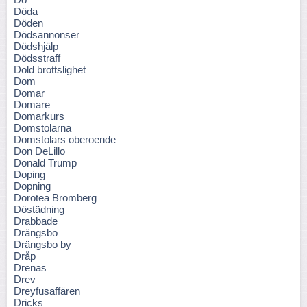
Döda
Döden
Dödsannonser
Dödshjälp
Dödsstraff
Dold brottslighet
Dom
Domar
Domare
Domarkurs
Domstolarna
Domstolars oberoende
Don DeLillo
Donald Trump
Doping
Dopning
Dorotea Bromberg
Döstädning
Drabbade
Drängsbo
Drängsbo by
Dråp
Drenas
Drev
Dreyfusaffären
Dricks