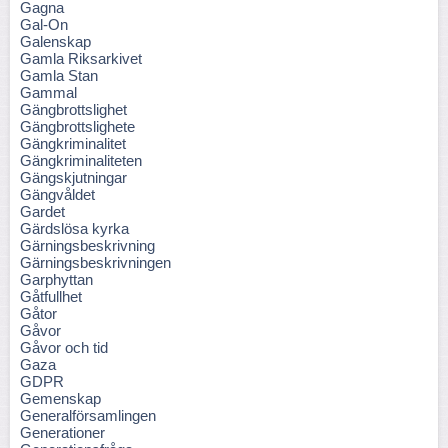
Gagna
Gal-On
Galenskap
Gamla Riksarkivet
Gamla Stan
Gammal
Gängbrottslighet
Gängbrottslighete
Gängkriminalitet
Gängkriminaliteten
Gängskjutningar
Gängvåldet
Gardet
Gärdslösa kyrka
Gärningsbeskrivning
Gärningsbeskrivningen
Garphyttan
Gåtfullhet
Gåtor
Gåvor
Gåvor och tid
Gaza
GDPR
Gemenskap
Generalförsamlingen
Generationer