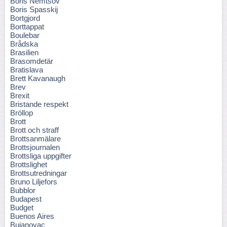
Boris Nemtsov
Boris Spasskij
Bortgjord
Borttappat
Boulebar
Brådska
Brasilien
Brasomdetär
Bratislava
Brett Kavanaugh
Brev
Brexit
Bristande respekt
Bröllop
Brott
Brott och straff
Brottsanmälare
Brottsjournalen
Brottsliga uppgifter
Brottslighet
Brottsutredningar
Bruno Liljefors
Bubblor
Budapest
Budget
Buenos Aires
Bujanovac