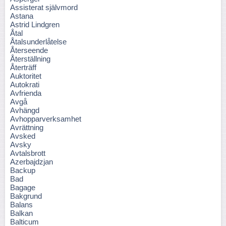
Assisterat självmord
Astana
Astrid Lindgren
Åtal
Åtalsunderlåtelse
Återseende
Återställning
Återträff
Auktoritet
Autokrati
Avfrienda
Avgå
Avhängd
Avhopparverksamhet
Avrättning
Avsked
Avsky
Avtalsbrott
Azerbajdzjan
Backup
Bad
Bagage
Bakgrund
Balans
Balkan
Balticum