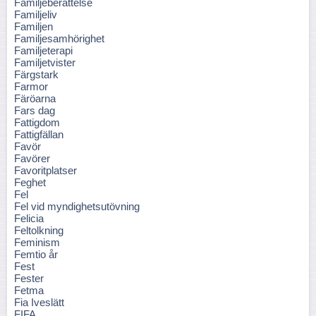
Familjeberättelse
Familjeliv
Familjen
Familjesamhörighet
Familjeterapi
Familjetvister
Färgstark
Farmor
Färöarna
Fars dag
Fattigdom
Fattigfällan
Favör
Favörer
Favoritplatser
Feghet
Fel
Fel vid myndighetsutövning
Felicia
Feltolkning
Feminism
Femtio år
Fest
Fester
Fetma
Fia Iveslätt
FIFA