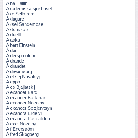
Aina Hallin
Akademiska sjukhuset
Åke Sellström
Åklagare
Aksel Sandemose
Äktenskap
Aktuellt
Alaska
Albert Einstein
Ålder
Åldersproblem
Åldrande
Åldrandet
Äldreomsorg
Aleksej Navalnyj
Aleppo
Ales Bjaljatskij
Alexander Bard
Alexander Barkman
Alexander Navalnyj
Alexander Solzjenitsyn
Alexandra Erdélyi
Alexandra Pascalidou
Alexej Navalnyj
Alf Enerström
Alfred Skogberg