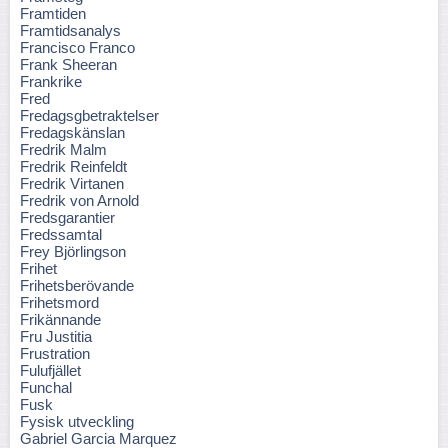
Framtiden
Framtidsanalys
Francisco Franco
Frank Sheeran
Frankrike
Fred
Fredagsgbetraktelser
Fredagskänslan
Fredrik Malm
Fredrik Reinfeldt
Fredrik Virtanen
Fredrik von Arnold
Fredsgarantier
Fredssamtal
Frey Björlingson
Frihet
Frihetsberövande
Frihetsmord
Frikännande
Fru Justitia
Frustration
Fulufjället
Funchal
Fusk
Fysisk utveckling
Gabriel Garcia Marquez