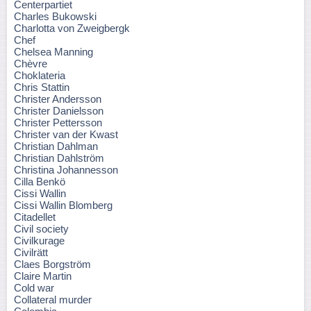
Centerpartiet
Charles Bukowski
Charlotta von Zweigbergk
Chef
Chelsea Manning
Chèvre
Choklateria
Chris Stattin
Christer Andersson
Christer Danielsson
Christer Pettersson
Christer van der Kwast
Christian Dahlman
Christian Dahlström
Christina Johannesson
Cilla Benkö
Cissi Wallin
Cissi Wallin Blomberg
Citadellet
Civil society
Civilkurage
Civilrätt
Claes Borgström
Claire Martin
Cold war
Collateral murder