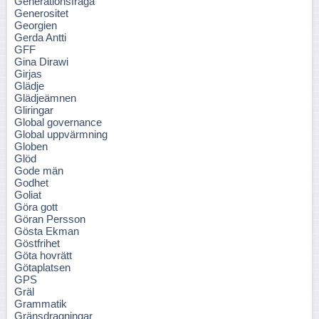
Generationsfråga
Generositet
Georgien
Gerda Antti
GFF
Gina Dirawi
Girjas
Glädje
Glädjeämnen
Gliringar
Global governance
Global uppvärmning
Globen
Glöd
Gode män
Godhet
Goliat
Göra gott
Göran Persson
Gösta Ekman
Göstfrihet
Göta hovrätt
Götaplatsen
GPS
Gräl
Grammatik
Gränsdragningar