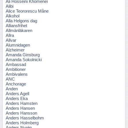
Ali Hosseini Khomenei
Alibi
Alice Teororescu Måne
Alkohol
Alla Helgons dag
Alliansfrihet
Allmänläkaren
Allra
Allvar
Alumnidagen
Alzheimer
Amanda Ginsburg
Amanda Sokolnicki
Ambassad
Ambitioner
Ambivalens
ANC
Anchorage
Anden
Anders Agell
Anders Eka
Anders Hamsten
Anders Hansen
Anders Hansson
Anders Hasselbohm
Anders Holmberg
Anders Nyrén