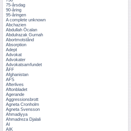
75-årsdag
90-åring
95-åringen
A complete unknown
Abchazien
Abdullah Öcalan
Abdulrazak Gurnah
Abortmotstånd
Absorption
Adept
Advokat
Advokater
Advokatsamfundet
ÅFF
Afghanistan
AFS
Afterlives
Aftonbladet
Agerande
Aggressionsbrott
Agneta Cronholm
Agneta Svensson
Ahmadiyya
Ahmadreza Djalali
AI
AIK