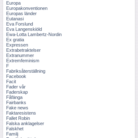
Europa
Europakonventionen
Europas länder
Eutanasi
Eva Forslund
Eva Langenskiöld
Ewa-Lotta Lambertz-Nordin
Ex gratia
Expressen
Extrabetraktelser
Extranummer
Extremfeminism
F
Fabriksåterställning
Facebook
Facit
Fader vår
Faderskap
Fåfänga
Fairbanks
Fake news
Faktaresistens
Fallet Robin
Falska anklagelser
Falskhet
Familj