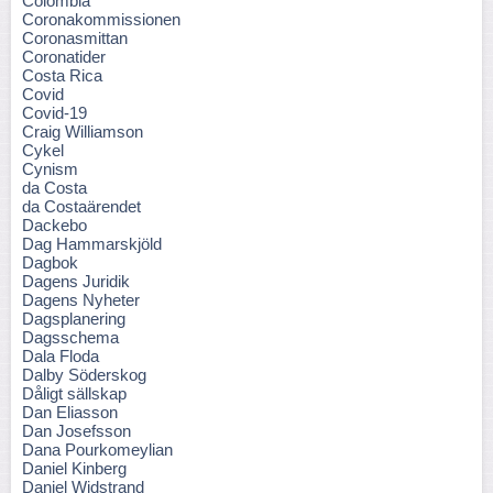
Colombia
Coronakommissionen
Coronasmittan
Coronatider
Costa Rica
Covid
Covid-19
Craig Williamson
Cykel
Cynism
da Costa
da Costaärendet
Dackebo
Dag Hammarskjöld
Dagbok
Dagens Juridik
Dagens Nyheter
Dagsplanering
Dagsschema
Dala Floda
Dalby Söderskog
Dåligt sällskap
Dan Eliasson
Dan Josefsson
Dana Pourkomeylian
Daniel Kinberg
Daniel Widstrand