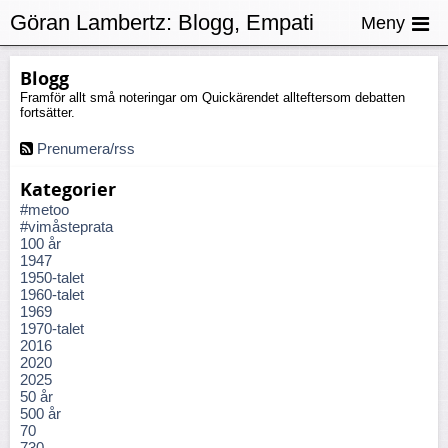
Göran Lambertz:
Blogg, Empati
Meny
Blogg
Framför allt små noteringar om Quickärendet allteftersom debatten
fortsätter.
Prenumera/rss
Kategorier
#metoo
#vimåsteprata
100 år
1947
1950-talet
1960-talet
1969
1970-talet
2016
2020
2025
50 år
500 år
70
730