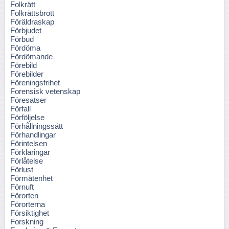
Folkrätt
Folkrättsbrott
Föräldraskap
Förbjudet
Förbud
Fördöma
Fördömande
Förebild
Förebilder
Föreningsfrihet
Forensisk vetenskap
Föresatser
Förfall
Förföljelse
Förhållningssätt
Förhandlingar
Förintelsen
Förklaringar
Förlåtelse
Förlust
Förmätenhet
Förnuft
Förorten
Förorterna
Försiktighet
Forskning