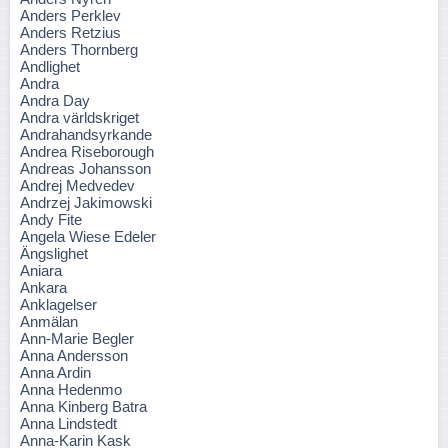
Anders Perklev
Anders Retzius
Anders Thornberg
Andlighet
Andra
Andra Day
Andra världskriget
Andrahandsyrkande
Andrea Riseborough
Andreas Johansson
Andrej Medvedev
Andrzej Jakimowski
Andy Fite
Angela Wiese Edeler
Ängslighet
Aniara
Ankara
Anklagelser
Anmälan
Ann-Marie Begler
Anna Andersson
Anna Ardin
Anna Hedenmo
Anna Kinberg Batra
Anna Lindstedt
Anna-Karin Kask