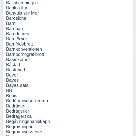
Baltutlämningen
Bankkultur
Banyuls sur Mer
Barcelona
Barn
Barnbarn
Barndomen
Barnförhör
Barnfridsbrott
Barnkonventionen
Barnpornografibrott
Basinkomst
Båstad
Bastubad
Bäver
Bayes
Bayes sats
BB
Bebis
Bedömningsdilemma
Bedrägeri
Bedrägerier
Bedragerska
Begåvningshandikapp
Begravningar
Begravningsseder