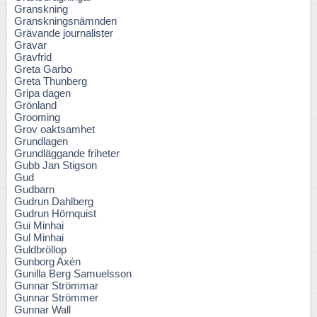
Granskning
Granskningsnämnden
Grävande journalister
Gravar
Gravfrid
Greta Garbo
Greta Thunberg
Gripa dagen
Grönland
Grooming
Grov oaktsamhet
Grundlagen
Grundläggande friheter
Gubb Jan Stigson
Gud
Gudbarn
Gudrun Dahlberg
Gudrun Hörnquist
Gui Minhai
Gul Minhai
Guldbröllop
Gunborg Axén
Gunilla Berg Samuelsson
Gunnar Strömmar
Gunnar Strömmer
Gunnar Wall