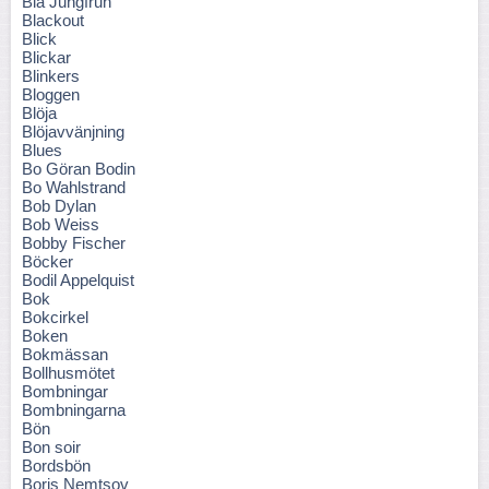
Blå Jungfrun
Blackout
Blick
Blickar
Blinkers
Bloggen
Blöja
Blöjavvänjning
Blues
Bo Göran Bodin
Bo Wahlstrand
Bob Dylan
Bob Weiss
Bobby Fischer
Böcker
Bodil Appelquist
Bok
Bokcirkel
Boken
Bokmässan
Bollhusmötet
Bombningar
Bombningarna
Bön
Bon soir
Bordsbön
Boris Nemtsov