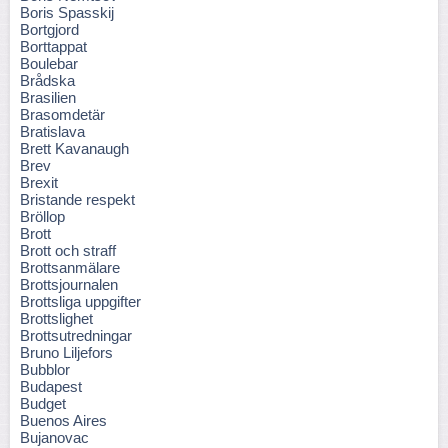
Boris Spasskij
Bortgjord
Borttappat
Boulebar
Brådska
Brasilien
Brasomdetär
Bratislava
Brett Kavanaugh
Brev
Brexit
Bristande respekt
Bröllop
Brott
Brott och straff
Brottsanmälare
Brottsjournalen
Brottsliga uppgifter
Brottslighet
Brottsutredningar
Bruno Liljefors
Bubblor
Budapest
Budget
Buenos Aires
Bujanovac