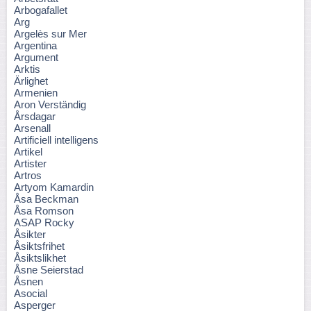
Arbogafallet
Arg
Argelès sur Mer
Argentina
Argument
Arktis
Ärlighet
Armenien
Aron Verständig
Årsdagar
Arsenall
Artificiell intelligens
Artikel
Artister
Artros
Artyom Kamardin
Åsa Beckman
Åsa Romson
ASAP Rocky
Åsikter
Åsiktsfrihet
Åsiktslikhet
Åsne Seierstad
Åsnen
Asocial
Asperger