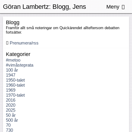
Göran Lambertz:
Blogg, Jens
Meny
Stoltenberg
Blogg
Framför allt små noteringar om Quickärendet allteftersom debatten
fortsätter.
Prenumera/rss
Kategorier
#metoo
#vimåsteprata
100 år
1947
1950-talet
1960-talet
1969
1970-talet
2016
2020
2025
50 år
500 år
70
730