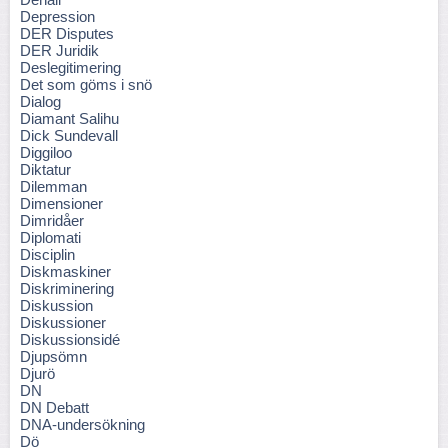
Depression
DER Disputes
DER Juridik
Deslegitimering
Det som göms i snö
Dialog
Diamant Salihu
Dick Sundevall
Diggiloo
Diktatur
Dilemman
Dimensioner
Dimridåer
Diplomati
Disciplin
Diskmaskiner
Diskriminering
Diskussion
Diskussioner
Diskussionsidé
Djupsömn
Djurö
DN
DN Debatt
DNA-undersökning
Dö