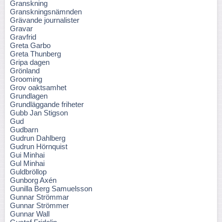
Granskning
Granskningsnämnden
Grävande journalister
Gravar
Gravfrid
Greta Garbo
Greta Thunberg
Gripa dagen
Grönland
Grooming
Grov oaktsamhet
Grundlagen
Grundläggande friheter
Gubb Jan Stigson
Gud
Gudbarn
Gudrun Dahlberg
Gudrun Hörnquist
Gui Minhai
Gul Minhai
Guldbröllop
Gunborg Axén
Gunilla Berg Samuelsson
Gunnar Strömmar
Gunnar Strömmer
Gunnar Wall