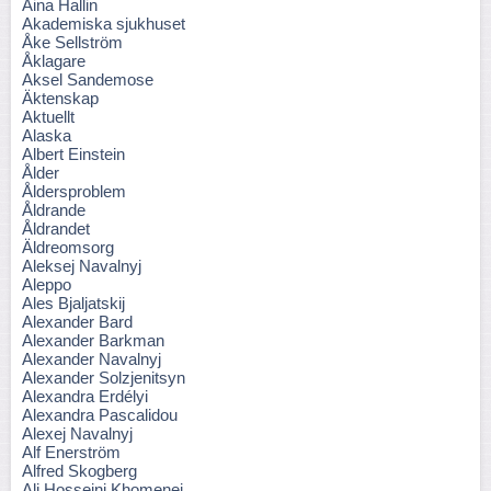
Aina Hallin
Akademiska sjukhuset
Åke Sellström
Åklagare
Aksel Sandemose
Äktenskap
Aktuellt
Alaska
Albert Einstein
Ålder
Åldersproblem
Åldrande
Åldrandet
Äldreomsorg
Aleksej Navalnyj
Aleppo
Ales Bjaljatskij
Alexander Bard
Alexander Barkman
Alexander Navalnyj
Alexander Solzjenitsyn
Alexandra Erdélyi
Alexandra Pascalidou
Alexej Navalnyj
Alf Enerström
Alfred Skogberg
Ali Hosseini Khomenei