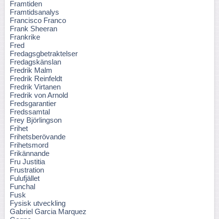
Framtiden
Framtidsanalys
Francisco Franco
Frank Sheeran
Frankrike
Fred
Fredagsgbetraktelser
Fredagskänslan
Fredrik Malm
Fredrik Reinfeldt
Fredrik Virtanen
Fredrik von Arnold
Fredsgarantier
Fredssamtal
Frey Björlingson
Frihet
Frihetsberövande
Frihetsmord
Frikännande
Fru Justitia
Frustration
Fulufjället
Funchal
Fusk
Fysisk utveckling
Gabriel Garcia Marquez