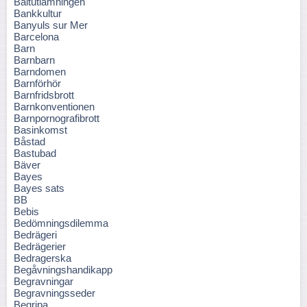
Baltutlämningen
Bankkultur
Banyuls sur Mer
Barcelona
Barn
Barnbarn
Barndomen
Barnförhör
Barnfridsbrott
Barnkonventionen
Barnpornografibrott
Basinkomst
Båstad
Bastubad
Bäver
Bayes
Bayes sats
BB
Bebis
Bedömningsdilemma
Bedrägeri
Bedrägerier
Bedragerska
Begåvningshandikapp
Begravningar
Begravningsseder
Begripa