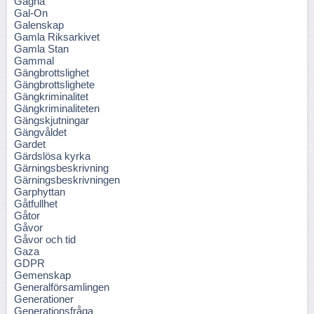
Gagna
Gal-On
Galenskap
Gamla Riksarkivet
Gamla Stan
Gammal
Gängbrottslighet
Gängbrottslighete
Gängkriminalitet
Gängkriminaliteten
Gängskjutningar
Gängvåldet
Gardet
Gärdslösa kyrka
Gärningsbeskrivning
Gärningsbeskrivningen
Garphyttan
Gåtfullhet
Gåtor
Gåvor
Gåvor och tid
Gaza
GDPR
Gemenskap
Generalförsamlingen
Generationer
Generationsfråga