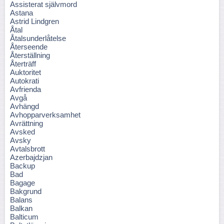
Assisterat självmord
Astana
Astrid Lindgren
Åtal
Åtalsunderlåtelse
Återseende
Återställning
Återträff
Auktoritet
Autokrati
Avfrienda
Avgå
Avhängd
Avhopparverksamhet
Avrättning
Avsked
Avsky
Avtalsbrott
Azerbajdzjan
Backup
Bad
Bagage
Bakgrund
Balans
Balkan
Balticum