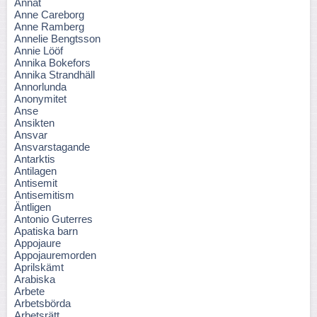
Annat
Anne Careborg
Anne Ramberg
Annelie Bengtsson
Annie Lööf
Annika Bokefors
Annika Strandhäll
Annorlunda
Anonymitet
Anse
Ansikten
Ansvar
Ansvarstagande
Antarktis
Antilagen
Antisemit
Antisemitism
Äntligen
Antonio Guterres
Apatiska barn
Appojaure
Appojauremorden
Aprilskämt
Arabiska
Arbete
Arbetsbörda
Arbetsrätt