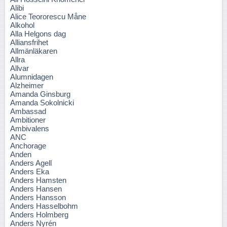
Alibi
Alice Teororescu Måne
Alkohol
Alla Helgons dag
Alliansfrihet
Allmänläkaren
Allra
Allvar
Alumnidagen
Alzheimer
Amanda Ginsburg
Amanda Sokolnicki
Ambassad
Ambitioner
Ambivalens
ANC
Anchorage
Anden
Anders Agell
Anders Eka
Anders Hamsten
Anders Hansen
Anders Hansson
Anders Hasselbohm
Anders Holmberg
Anders Nyrén