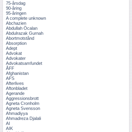
75-årsdag
90-åring
95-åringen
A complete unknown
Abchazien
Abdullah Öcalan
Abdulrazak Gurnah
Abortmotstånd
Absorption
Adept
Advokat
Advokater
Advokatsamfundet
ÅFF
Afghanistan
AFS
Afterlives
Aftonbladet
Agerande
Aggressionsbrott
Agneta Cronholm
Agneta Svensson
Ahmadiyya
Ahmadreza Djalali
AI
AIK