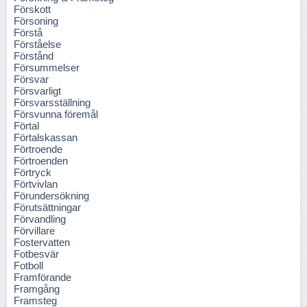
Förskott
Försoning
Förstå
Förståelse
Förstånd
Försummelser
Försvar
Försvarligt
Försvarsställning
Försvunna föremål
Förtal
Förtalskassan
Förtroende
Förtroenden
Förtryck
Förtvivlan
Förundersökning
Förutsättningar
Förvandling
Förvillare
Fostervatten
Fotbesvär
Fotboll
Framförande
Framgång
Framsteg