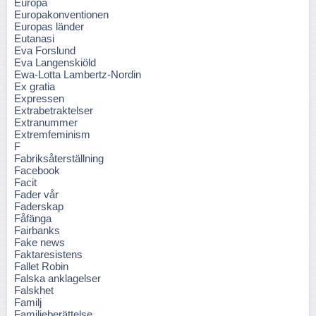
Europa
Europakonventionen
Europas länder
Eutanasi
Eva Forslund
Eva Langenskiöld
Ewa-Lotta Lambertz-Nordin
Ex gratia
Expressen
Extrabetraktelser
Extranummer
Extremfeminism
F
Fabriksåterställning
Facebook
Facit
Fader vår
Faderskap
Fåfänga
Fairbanks
Fake news
Faktaresistens
Fallet Robin
Falska anklagelser
Falskhet
Familj
Familjeberättelse