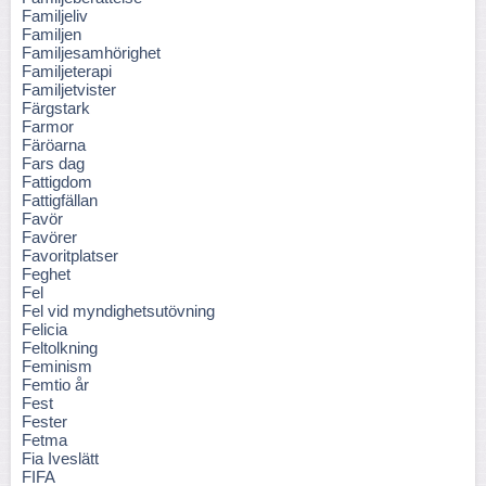
Familjeliv
Familjen
Familjesamhörighet
Familjeterapi
Familjetvister
Färgstark
Farmor
Färöarna
Fars dag
Fattigdom
Fattigfällan
Favör
Favörer
Favoritplatser
Feghet
Fel
Fel vid myndighetsutövning
Felicia
Feltolkning
Feminism
Femtio år
Fest
Fester
Fetma
Fia Iveslätt
FIFA