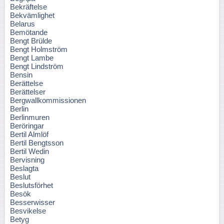
Bekräftelse
Bekvämlighet
Belarus
Bemötande
Bengt Brülde
Bengt Holmström
Bengt Lambe
Bengt Lindström
Bensin
Berättelse
Berättelser
Bergwallkommissionen
Berlin
Berlinmuren
Beröringar
Bertil Almlöf
Bertil Bengtsson
Bertil Wedin
Bervisning
Beslagta
Beslut
Beslutsförhet
Besök
Besserwisser
Besvikelse
Betyg