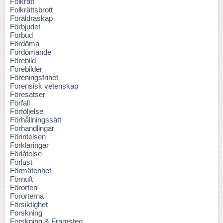
Folkrätt
Folkrättsbrott
Föräldraskap
Förbjudet
Förbud
Fördöma
Fördömande
Förebild
Förebilder
Föreningsfrihet
Forensisk vetenskap
Föresatser
Förfall
Förföljelse
Förhållningssätt
Förhandlingar
Förintelsen
Förklaringar
Förlåtelse
Förlust
Förmätenhet
Förnuft
Förorten
Förorterna
Försiktighet
Forskning
Forskning & Framsteg