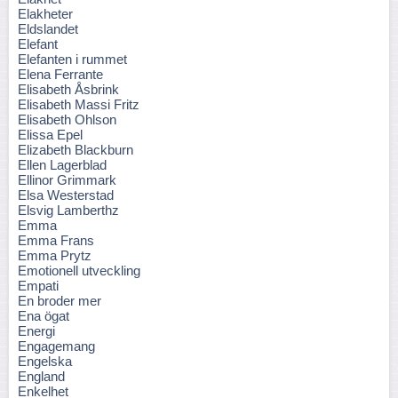
Elakheter
Eldslandet
Elefant
Elefanten i rummet
Elena Ferrante
Elisabeth Åsbrink
Elisabeth Massi Fritz
Elisabeth Ohlson
Elissa Epel
Elizabeth Blackburn
Ellen Lagerblad
Ellinor Grimmark
Elsa Westerstad
Elsvig Lamberthz
Emma
Emma Frans
Emma Prytz
Emotionell utveckling
Empati
En broder mer
Ena ögat
Energi
Engagemang
Engelska
England
Enkelhet