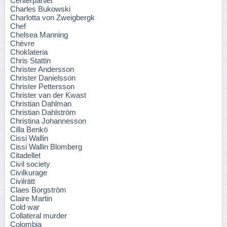
Centerpartiet
Charles Bukowski
Charlotta von Zweigbergk
Chef
Chelsea Manning
Chèvre
Choklateria
Chris Stattin
Christer Andersson
Christer Danielsson
Christer Pettersson
Christer van der Kwast
Christian Dahlman
Christian Dahlström
Christina Johannesson
Cilla Benkö
Cissi Wallin
Cissi Wallin Blomberg
Citadellet
Civil society
Civilkurage
Civilrätt
Claes Borgström
Claire Martin
Cold war
Collateral murder
Colombia