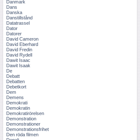
Danmark
Dans
Danska
Danstillstånd
Datatrassel
Dator
Datorer
David Cameron
David Eberhard
David Fredin
David Rydell
Dawit Isaac
Dawit Isaak
De
Debatt
Debatten
Debetkort
Dem
Demens
Demokrati
Demokratin
Demokratirörelsen
Demonstration
Demonstrationer
Demonstrationsfrihet
Den röda filmen
Denali