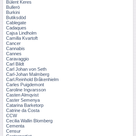
Bülent Keres
Bullerö
Burkini
Butiksdöd
Cablegate
Cadaques
Cajsa Lindholm
Camilla Kvartoft
Cancer
Cannabis
Cannes
Caravaggio
Carl Bildt
Carl Johan von Seth
Carl-Johan Malmberg
Carl.Reinhold Bråkenhielm
Carles Puigdemont
Caroline Ingvarsson
Casten Almqvist
Caster Semenya
Catarina Barketorp
Catrine da Costa
CCW
Cecilia Wallin Blomberg
Cementa
Censur