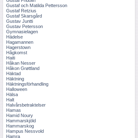
Gustaf Fridolin
Gustaf och Matilda Pettersson
Gustaf Retzius
Gustaf Skarsgård
Gustav Juntti
Gustav Petersson
Gymnasielagen
Hädelse
Hagamannen
Hagerstown
Hågkomst
Haiti
Håkan Nesser
Håkon Grøttland
Häktad
Häktning
Häktningsförhandling
Halloween
Hälsa
Halt
Halvårsbetraktelser
Hamas
Hamid Noury
Hammarskjöld
Hammarskog
Hampus Nessvold
Hamra