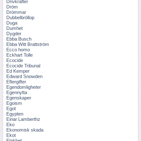
Drivkrafter
Dröm
Drömmar
Dubbelbröllop
Duga
Dumhet
Dygder
Ebba Busch
Ebba Witt Brattström
Ecco homo
Eckhart Tolle
Ecocide
Ecocide Tribunal
Ed Kemper
Edward Snowden
Eftergifter
Egendomligheter
Egennytta
Egenskaper
Egoism
Egot
Egypten
Einar Lamberthz
Eko
Ekonomisk skada
Ekot
Elakhet