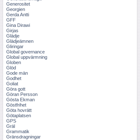
Generositet
Georgien
Gerda Antti
GFF
Gina Dirawi
Girjas
Glädje
Glädjeämnen
Gliringar
Global governance
Global uppvärmning
Globen
Glöd
Gode män
Godhet
Goliat
Göra gott
Göran Persson
Gösta Ekman
Göstfrihet
Göta hovrätt
Götaplatsen
GPS
Gräl
Grammatik
Gränsdragningar