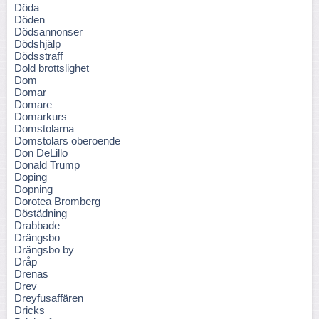
Döda
Döden
Dödsannonser
Dödshjälp
Dödsstraff
Dold brottslighet
Dom
Domar
Domare
Domarkurs
Domstolarna
Domstolars oberoende
Don DeLillo
Donald Trump
Doping
Dopning
Dorotea Bromberg
Döstädning
Drabbade
Drängsbo
Drängsbo by
Dråp
Drenas
Drev
Dreyfusaffären
Dricks