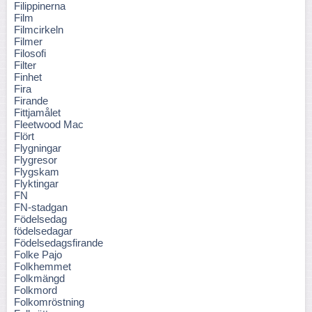
Filippinerna
Film
Filmcirkeln
Filmer
Filosofi
Filter
Finhet
Fira
Firande
Fittjamålet
Fleetwood Mac
Flört
Flygningar
Flygresor
Flygskam
Flyktingar
FN
FN-stadgan
Födelsedag
födelsedagar
Födelsedagsfirande
Folke Pajo
Folkhemmet
Folkmängd
Folkmord
Folkomröstning