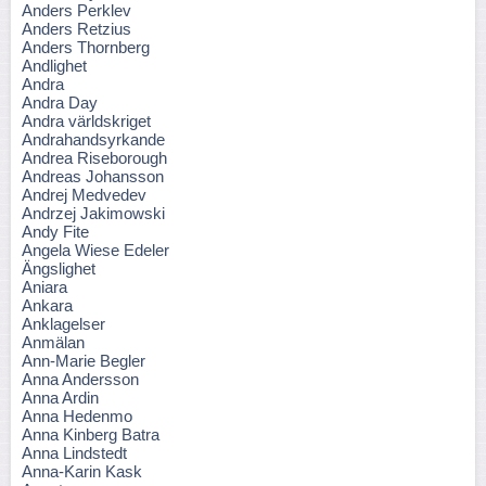
Anders Perklev
Anders Retzius
Anders Thornberg
Andlighet
Andra
Andra Day
Andra världskriget
Andrahandsyrkande
Andrea Riseborough
Andreas Johansson
Andrej Medvedev
Andrzej Jakimowski
Andy Fite
Angela Wiese Edeler
Ängslighet
Aniara
Ankara
Anklagelser
Anmälan
Ann-Marie Begler
Anna Andersson
Anna Ardin
Anna Hedenmo
Anna Kinberg Batra
Anna Lindstedt
Anna-Karin Kask