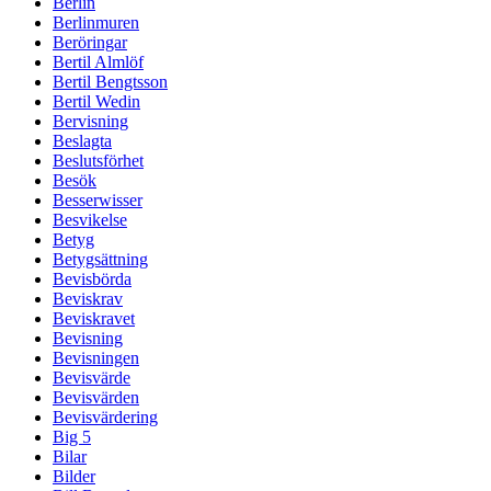
Berlin
Berlinmuren
Beröringar
Bertil Almlöf
Bertil Bengtsson
Bertil Wedin
Bervisning
Beslagta
Beslutsförhet
Besök
Besserwisser
Besvikelse
Betyg
Betygsättning
Bevisbörda
Beviskrav
Beviskravet
Bevisning
Bevisningen
Bevisvärde
Bevisvärden
Bevisvärdering
Big 5
Bilar
Bilder