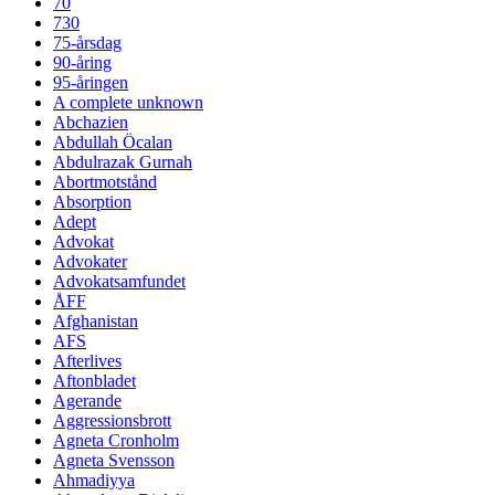
70
730
75-årsdag
90-åring
95-åringen
A complete unknown
Abchazien
Abdullah Öcalan
Abdulrazak Gurnah
Abortmotstånd
Absorption
Adept
Advokat
Advokater
Advokatsamfundet
ÅFF
Afghanistan
AFS
Afterlives
Aftonbladet
Agerande
Aggressionsbrott
Agneta Cronholm
Agneta Svensson
Ahmadiyya