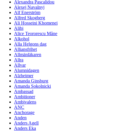
Alexandra Pascalidou
Alexej Navalnyj
Alf Enerström
Alfred Skogberg
Ali Hosseini Khomenei
Alibi
Alice Teororescu Måne
Alkohol
Alla Helgons dag
Alliansfrihet
Allmänläkaren
Allra
Allvar
Alumnidagen
Alzheimer
Amanda Ginsburg
Amanda Sokolnicki
Ambassad
Ambitioner
Ambivalens
ANC
Anchorage
Anden
Anders Agell
Anders Eka