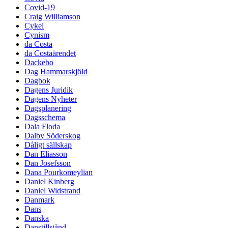
Covid-19
Craig Williamson
Cykel
Cynism
da Costa
da Costaärendet
Dackebo
Dag Hammarskjöld
Dagbok
Dagens Juridik
Dagens Nyheter
Dagsplanering
Dagsschema
Dala Floda
Dalby Söderskog
Dåligt sällskap
Dan Eliasson
Dan Josefsson
Dana Pourkomeylian
Daniel Kinberg
Daniel Widstrand
Danmark
Dans
Danska
Danstillstånd