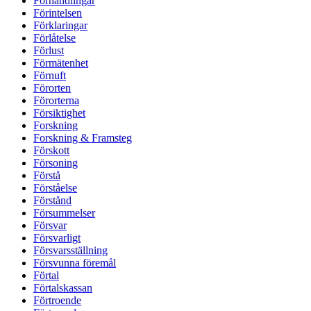
Förhandlingar
Förintelsen
Förklaringar
Förlåtelse
Förlust
Förmätenhet
Förnuft
Förorten
Förorterna
Försiktighet
Forskning
Forskning & Framsteg
Förskott
Försoning
Förstå
Förståelse
Förstånd
Försummelser
Försvar
Försvarligt
Försvarsställning
Försvunna föremål
Förtal
Förtalskassan
Förtroende