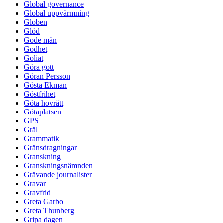
Global governance
Global uppvärmning
Globen
Glöd
Gode män
Godhet
Goliat
Göra gott
Göran Persson
Gösta Ekman
Göstfrihet
Göta hovrätt
Götaplatsen
GPS
Gräl
Grammatik
Gränsdragningar
Granskning
Granskningsnämnden
Grävande journalister
Gravar
Gravfrid
Greta Garbo
Greta Thunberg
Gripa dagen