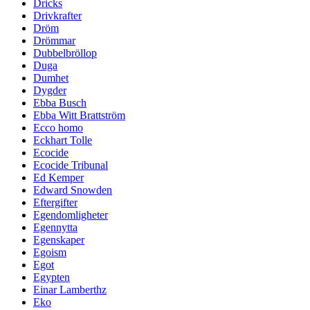
Dricks
Drivkrafter
Dröm
Drömmar
Dubbelbröllop
Duga
Dumhet
Dygder
Ebba Busch
Ebba Witt Brattström
Ecco homo
Eckhart Tolle
Ecocide
Ecocide Tribunal
Ed Kemper
Edward Snowden
Eftergifter
Egendomligheter
Egennytta
Egenskaper
Egoism
Egot
Egypten
Einar Lamberthz
Eko