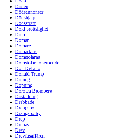
Döda
Döden
Dödsannonser
Dödshjälp
Dödsstraff
Dold brottslighet
Dom
Domar
Domare
Domarkurs
Domstolarna
Domstolars oberoende
Don DeLillo
Donald Trump
Doping
Dopning
Dorotea Bromberg
Döstädning
Drabbade
Drängsbo
Drängsbo by
Dråp
Drenas
Drev
Dreyfusaffären