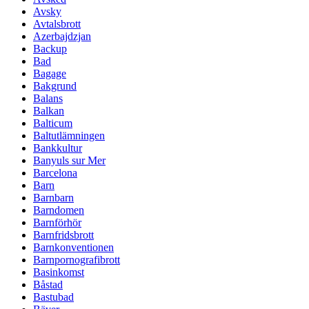
Avsky
Avtalsbrott
Azerbajdzjan
Backup
Bad
Bagage
Bakgrund
Balans
Balkan
Balticum
Baltutlämningen
Bankkultur
Banyuls sur Mer
Barcelona
Barn
Barnbarn
Barndomen
Barnförhör
Barnfridsbrott
Barnkonventionen
Barnpornografibrott
Basinkomst
Båstad
Bastubad