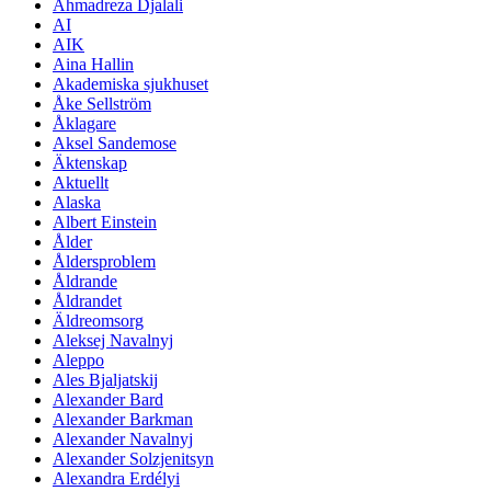
Ahmadreza Djalali
AI
AIK
Aina Hallin
Akademiska sjukhuset
Åke Sellström
Åklagare
Aksel Sandemose
Äktenskap
Aktuellt
Alaska
Albert Einstein
Ålder
Åldersproblem
Åldrande
Åldrandet
Äldreomsorg
Aleksej Navalnyj
Aleppo
Ales Bjaljatskij
Alexander Bard
Alexander Barkman
Alexander Navalnyj
Alexander Solzjenitsyn
Alexandra Erdélyi