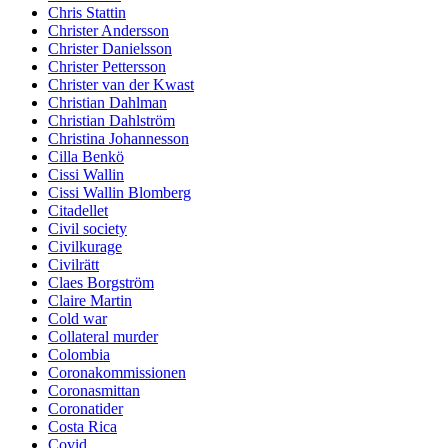
Chris Stattin
Christer Andersson
Christer Danielsson
Christer Pettersson
Christer van der Kwast
Christian Dahlman
Christian Dahlström
Christina Johannesson
Cilla Benkö
Cissi Wallin
Cissi Wallin Blomberg
Citadellet
Civil society
Civilkurage
Civilrätt
Claes Borgström
Claire Martin
Cold war
Collateral murder
Colombia
Coronakommissionen
Coronasmittan
Coronatider
Costa Rica
Covid