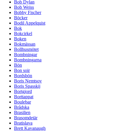
Bob Dylan
Bob Weiss
Bobby Fischer
Böcker
Bodil Appelquist
Bok
Bokcirkel
Boken
Bokmässan
Bollhusmötet
Bombningar
Bombningarna
Bön
Bon soir
Bordsbön
Boris Nemtsov
Boris Spasskij
Bortgjord
Borttappat
Boulebar
Brådska
Brasilien
Brasomdetär
Bratislava
Brett Kavanaugh