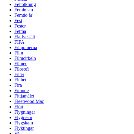
Feltolkning
Feminism
Femtio år
Fest
Fester
Fetma
Fia Iveslätt
FIFA
Filippinerna
Film
Filmcirkeln
Filmer
Filosofi
Filter
Finhet
Fira
Firande
Fittjamålet
Fleetwood Mac
Flört
Flygningar
Flygresor
Flygskam
Flyktingar
FN