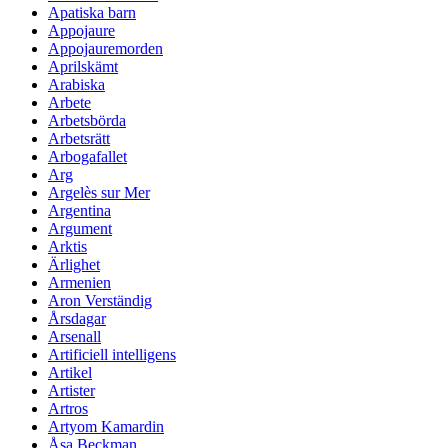
Apatiska barn
Appojaure
Appojauremorden
Aprilskämt
Arabiska
Arbete
Arbetsbörda
Arbetsrätt
Arbogafallet
Arg
Argelès sur Mer
Argentina
Argument
Arktis
Ärlighet
Armenien
Aron Verständig
Årsdagar
Arsenall
Artificiell intelligens
Artikel
Artister
Artros
Artyom Kamardin
Åsa Beckman