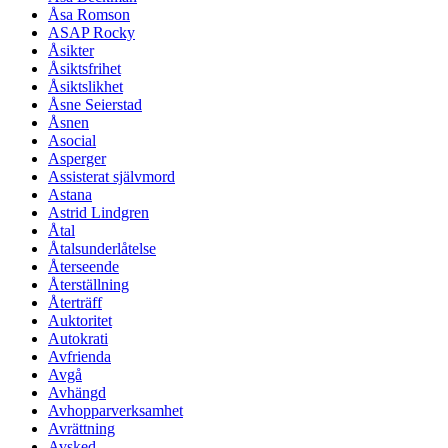
Åsa Romson
ASAP Rocky
Åsikter
Åsiktsfrihet
Åsiktslikhet
Åsne Seierstad
Åsnen
Asocial
Asperger
Assisterat självmord
Astana
Astrid Lindgren
Åtal
Åtalsunderlåtelse
Återseende
Återställning
Återträff
Auktoritet
Autokrati
Avfrienda
Avgå
Avhängd
Avhopparverksamhet
Avrättning
Avsked