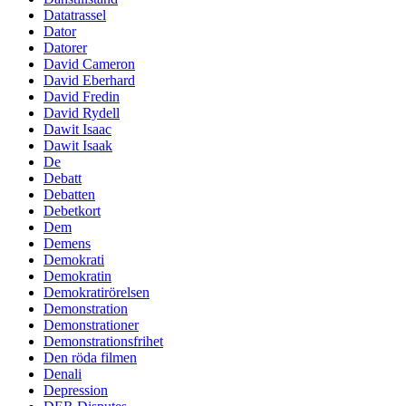
Datatrassel
Dator
Datorer
David Cameron
David Eberhard
David Fredin
David Rydell
Dawit Isaac
Dawit Isaak
De
Debatt
Debatten
Debetkort
Dem
Demens
Demokrati
Demokratin
Demokratirörelsen
Demonstration
Demonstrationer
Demonstrationsfrihet
Den röda filmen
Denali
Depression