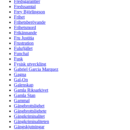
Fredsgarantier
Fredssamtal
Frey Björlingson
Frihet
Frihetsberövande
Frihetsmord
Frikännande
Fru Justitia
Frustration
Fulufjället
Funchal
Fusk
Fysisk utveckling
Gabriel Garcia Marquez
Gagna
Gal-On
Galenskap
Gamla Riksarkivet
Gamla Stan
Gammal
Gängbrottslighet
Gängbrottslighete
Gängkriminalitet
Gängkriminaliteten
Gängskjutningar