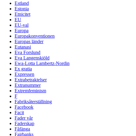
Estland
Estonia
Etnicitet
EU
EU-val
Europa
Europakonventionen
Europas länder
Eutanasi
Eva Forslund
Eva Langenskiöld
Ewa-Lotta Lambertz-Nordin
Ex gratia
Expressen
Extrabetraktelser
Extranummer
Extremfeminism
F
Fabriksåterställning
Facebook
Facit
Fader vår
Faderskap
Fåfänga
Fairbanks