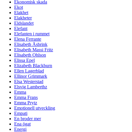
Ekonomisk skada
Ekot
Elakhet
Elakheter
Eldslandet
Elefant
Elefanten i rummet
Elena Ferrante
Elisabeth Åsbrink
Elisabeth Massi Fritz
Elisabeth Ohlson
Elissa Epel
Elizabeth Blackburn
Ellen Lagerblad
Ellinor Grimmark
Elsa Westerstad
Elsvig Lamberthz
Emma
Emma Frans
Emma Prytz
Emotionell utveckling
Empati
En broder mer
Ena ögat
Energi