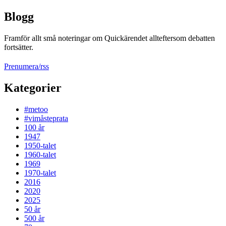
Blogg
Framför allt små noteringar om Quickärendet allteftersom debatten
fortsätter.
Prenumera/rss
Kategorier
#metoo
#vimåsteprata
100 år
1947
1950-talet
1960-talet
1969
1970-talet
2016
2020
2025
50 år
500 år