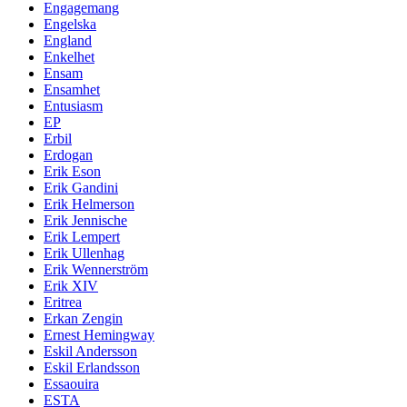
Engagemang
Engelska
England
Enkelhet
Ensam
Ensamhet
Entusiasm
EP
Erbil
Erdogan
Erik Eson
Erik Gandini
Erik Helmerson
Erik Jennische
Erik Lempert
Erik Ullenhag
Erik Wennerström
Erik XIV
Eritrea
Erkan Zengin
Ernest Hemingway
Eskil Andersson
Eskil Erlandsson
Essaouira
ESTA