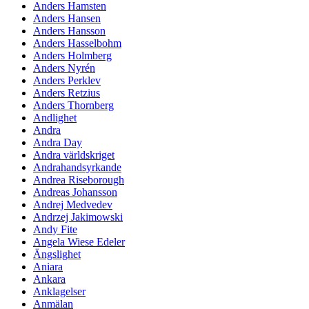
Anders Hamsten
Anders Hansen
Anders Hansson
Anders Hasselbohm
Anders Holmberg
Anders Nyrén
Anders Perklev
Anders Retzius
Anders Thornberg
Andlighet
Andra
Andra Day
Andra världskriget
Andrahandsyrkande
Andrea Riseborough
Andreas Johansson
Andrej Medvedev
Andrzej Jakimowski
Andy Fite
Angela Wiese Edeler
Ängslighet
Aniara
Ankara
Anklagelser
Anmälan