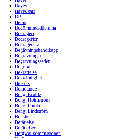
Bäver
Bayes
Bayes sats
BB
Bebis
Bedömningsdilemma
Bedrägeri
Bedrägerier
Bedragerska
Begåvningshandikapp
Begravningar
Begravningsseder
Begripa
Bekräftelse
Bekvämlighet
Belarus
Bemötande
Bengt Brülde
Bengt Holmström
Bengt Lambe
Bengt Lindström
Bensin
Berättelse
Berättelser
Bergwallkommissionen