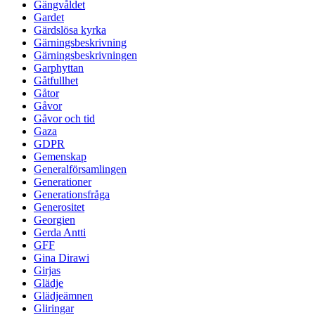
Gängvåldet
Gardet
Gärdslösa kyrka
Gärningsbeskrivning
Gärningsbeskrivningen
Garphyttan
Gåtfullhet
Gåtor
Gåvor
Gåvor och tid
Gaza
GDPR
Gemenskap
Generalförsamlingen
Generationer
Generationsfråga
Generositet
Georgien
Gerda Antti
GFF
Gina Dirawi
Girjas
Glädje
Glädjeämnen
Gliringar