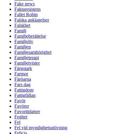
Fake news
Faktaresistens
Fallet Robin
Falska anklagelser
Falskhet
Familj
Familjeberättelse
Familjeliv
Familjen
Familjesamhörighet
Familjeterapi
Familjetvister
Färgstark
Farmor
Färöarna
Fars dag
Fattigdom
Fattigfällan
Favör
Favörer
Favoritplatser
Feghet
Fel
Fel vid myndighetsutövning
Felicia