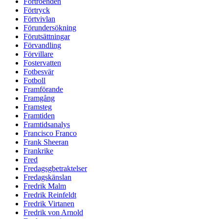
Förtroenden
Förtryck
Förtvivlan
Förundersökning
Förutsättningar
Förvandling
Förvillare
Fostervatten
Fotbesvär
Fotboll
Framförande
Framgång
Framsteg
Framtiden
Framtidsanalys
Francisco Franco
Frank Sheeran
Frankrike
Fred
Fredagsgbetraktelser
Fredagskänslan
Fredrik Malm
Fredrik Reinfeldt
Fredrik Virtanen
Fredrik von Arnold