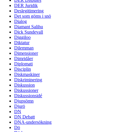
DER Disputes
DER Juridik
Deslegitimering
Det som göms i snö
Dialog
Diamant Salihu
Dick Sundevall
Diggiloo
Diktatur
Dilemman
Dimensioner
Dimridåer
Diplomati
Disciplin
Diskmaskiner
Diskriminering
Diskussion
Diskussioner
Diskussionsidé
Djupsömn
Djurö
DN
DN Debatt
DNA-undersökning
Dö