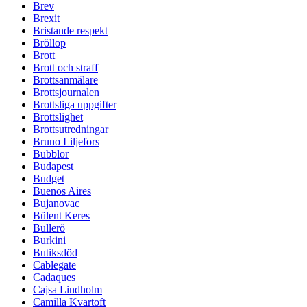
Brev
Brexit
Bristande respekt
Bröllop
Brott
Brott och straff
Brottsanmälare
Brottsjournalen
Brottsliga uppgifter
Brottslighet
Brottsutredningar
Bruno Liljefors
Bubblor
Budapest
Budget
Buenos Aires
Bujanovac
Bülent Keres
Bullerö
Burkini
Butiksdöd
Cablegate
Cadaques
Cajsa Lindholm
Camilla Kvartoft