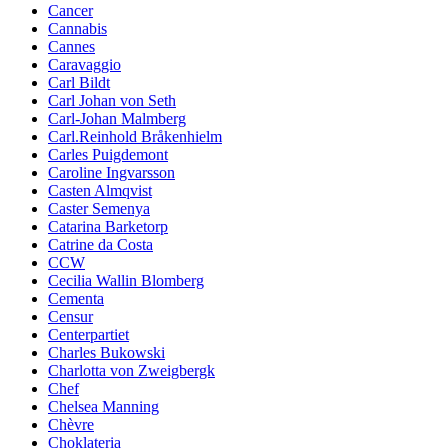
Cancer
Cannabis
Cannes
Caravaggio
Carl Bildt
Carl Johan von Seth
Carl-Johan Malmberg
Carl.Reinhold Bråkenhielm
Carles Puigdemont
Caroline Ingvarsson
Casten Almqvist
Caster Semenya
Catarina Barketorp
Catrine da Costa
CCW
Cecilia Wallin Blomberg
Cementa
Censur
Centerpartiet
Charles Bukowski
Charlotta von Zweigbergk
Chef
Chelsea Manning
Chèvre
Choklateria