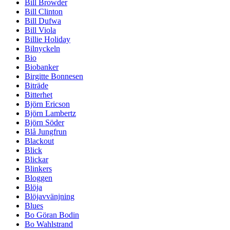
Bill Browder
Bill Clinton
Bill Dufwa
Bill Viola
Billie Holiday
Bilnyckeln
Bio
Biobanker
Birgitte Bonnesen
Biträde
Bitterhet
Björn Ericson
Björn Lambertz
Björn Söder
Blå Jungfrun
Blackout
Blick
Blickar
Blinkers
Bloggen
Blöja
Blöjavvänjning
Blues
Bo Göran Bodin
Bo Wahlstrand