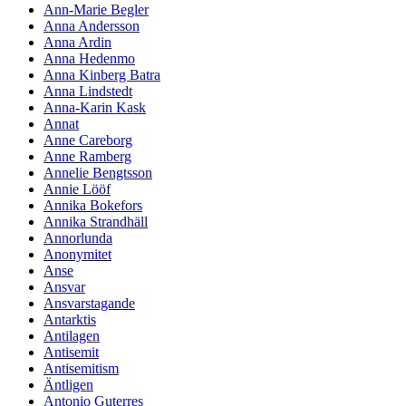
Ann-Marie Begler
Anna Andersson
Anna Ardin
Anna Hedenmo
Anna Kinberg Batra
Anna Lindstedt
Anna-Karin Kask
Annat
Anne Careborg
Anne Ramberg
Annelie Bengtsson
Annie Lööf
Annika Bokefors
Annika Strandhäll
Annorlunda
Anonymitet
Anse
Ansvar
Ansvarstagande
Antarktis
Antilagen
Antisemit
Antisemitism
Äntligen
Antonio Guterres