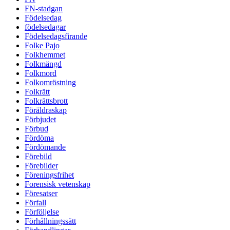
FN-stadgan
Födelsedag
födelsedagar
Födelsedagsfirande
Folke Pajo
Folkhemmet
Folkmängd
Folkmord
Folkomröstning
Folkrätt
Folkrättsbrott
Föräldraskap
Förbjudet
Förbud
Fördöma
Fördömande
Förebild
Förebilder
Föreningsfrihet
Forensisk vetenskap
Föresatser
Förfall
Förföljelse
Förhållningssätt