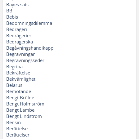
Bayes sats
BB
Bebis
Bedömningsdilemma
Bedrägeri
Bedrägerier
Bedragerska
Begåvningshandikapp
Begravningar
Begravningsseder
Begripa
Bekräftelse
Bekvämlighet
Belarus
Bemötande
Bengt Brülde
Bengt Holmström
Bengt Lambe
Bengt Lindström
Bensin
Berättelse
Berättelser