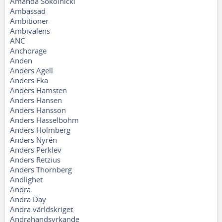
Amanda Sokolnicki
Ambassad
Ambitioner
Ambivalens
ANC
Anchorage
Anden
Anders Agell
Anders Eka
Anders Hamsten
Anders Hansen
Anders Hansson
Anders Hasselbohm
Anders Holmberg
Anders Nyrén
Anders Perklev
Anders Retzius
Anders Thornberg
Andlighet
Andra
Andra Day
Andra världskriget
Andrahandsyrkande