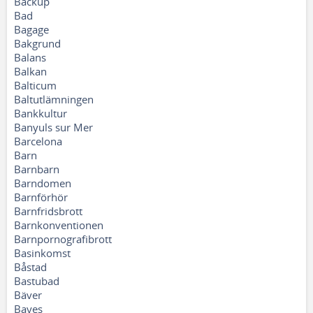
Backup
Bad
Bagage
Bakgrund
Balans
Balkan
Balticum
Baltutlämningen
Bankkultur
Banyuls sur Mer
Barcelona
Barn
Barnbarn
Barndomen
Barnförhör
Barnfridsbrott
Barnkonventionen
Barnpornografibrott
Basinkomst
Båstad
Bastubad
Bäver
Bayes