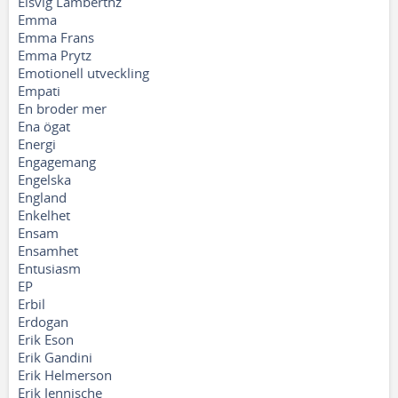
Elsvig Lamberthz
Emma
Emma Frans
Emma Prytz
Emotionell utveckling
Empati
En broder mer
Ena ögat
Energi
Engagemang
Engelska
England
Enkelhet
Ensam
Ensamhet
Entusiasm
EP
Erbil
Erdogan
Erik Eson
Erik Gandini
Erik Helmerson
Erik Jennische