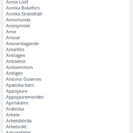
Annie Lööf
Annika Bokefors
Annika Strandhäll
Annorlunda
Anonymitet
Anse
Ansvar
Ansvarstagande
Antarktis
Antilagen
Antisemit
Antisemitism
Äntligen
Antonio Guterres
Apatiska barn
Appojaure
Appojauremorden
Aprilskämt
Arabiska
Arbete
Arbetsbörda
Arbetsrätt
Arbogafallet