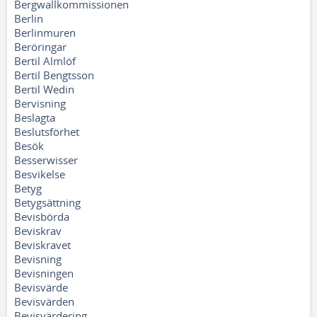
Bergwallkommissionen
Berlin
Berlinmuren
Beröringar
Bertil Almlöf
Bertil Bengtsson
Bertil Wedin
Bervisning
Beslagta
Beslutsförhet
Besök
Besserwisser
Besvikelse
Betyg
Betygsättning
Bevisbörda
Beviskrav
Beviskravet
Bevisning
Bevisningen
Bevisvärde
Bevisvärden
Bevisvärdering