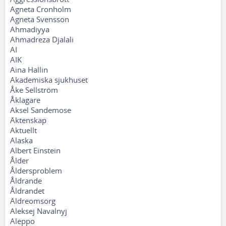
Agneta Cronholm
Agneta Svensson
Ahmadiyya
Ahmadreza Djalali
AI
AIK
Aina Hallin
Akademiska sjukhuset
Åke Sellström
Åklagare
Aksel Sandemose
Äktenskap
Aktuellt
Alaska
Albert Einstein
Ålder
Åldersproblem
Åldrande
Åldrandet
Äldreomsorg
Aleksej Navalnyj
Aleppo