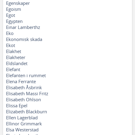
Egenskaper
Egoism
Egot
Egypten
Einar Lamberthz
Eko
Ekonomisk skada
Ekot
Elakhet
Elakheter
Eldslandet
Elefant
Elefanten i rummet
Elena Ferrante
Elisabeth Åsbrink
Elisabeth Massi Fritz
Elisabeth Ohlson
Elissa Epel
Elizabeth Blackburn
Ellen Lagerblad
Ellinor Grimmark
Elsa Westerstad