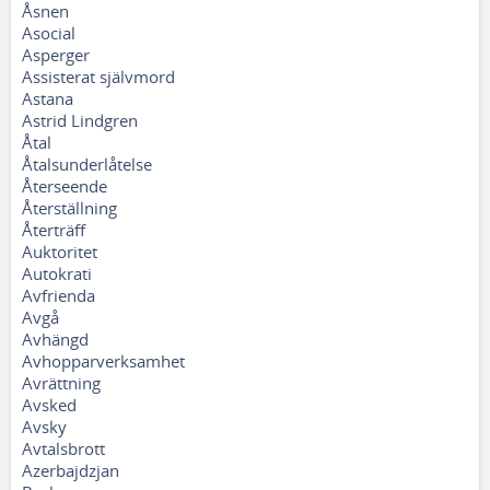
Åsnen
Asocial
Asperger
Assisterat självmord
Astana
Astrid Lindgren
Åtal
Åtalsunderlåtelse
Återseende
Återställning
Återträff
Auktoritet
Autokrati
Avfrienda
Avgå
Avhängd
Avhopparverksamhet
Avrättning
Avsked
Avsky
Avtalsbrott
Azerbajdzjan