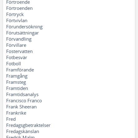
Förtroende
Förtroenden
Förtryck
Förtvivlan
Förundersökning
Förutsättningar
Förvandling
Förvillare
Fostervatten
Fotbesvär
Fotboll
Framförande
Framgång
Framsteg
Framtiden
Framtidsanalys
Francisco Franco
Frank Sheeran
Frankrike
Fred
Fredagsgbetraktelser
Fredagskänslan
Fredrik Malm