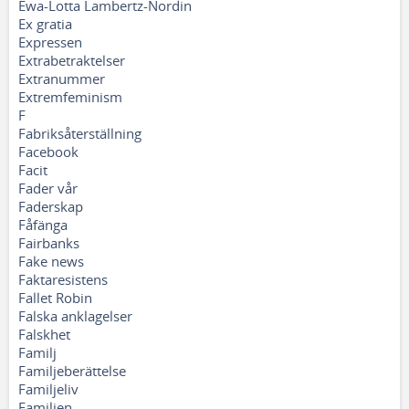
Ewa-Lotta Lambertz-Nordin
Ex gratia
Expressen
Extrabetraktelser
Extranummer
Extremfeminism
F
Fabriksåterställning
Facebook
Facit
Fader vår
Faderskap
Fåfänga
Fairbanks
Fake news
Faktaresistens
Fallet Robin
Falska anklagelser
Falskhet
Familj
Familjeberättelse
Familjeliv
Familjen