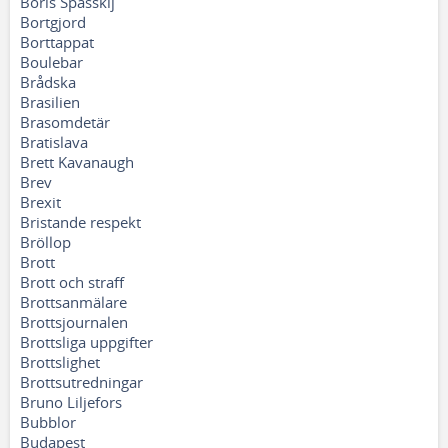
Boris Spasskij
Bortgjord
Borttappat
Boulebar
Brådska
Brasilien
Brasomdetär
Bratislava
Brett Kavanaugh
Brev
Brexit
Bristande respekt
Bröllop
Brott
Brott och straff
Brottsanmälare
Brottsjournalen
Brottsliga uppgifter
Brottslighet
Brottsutredningar
Bruno Liljefors
Bubblor
Budapest