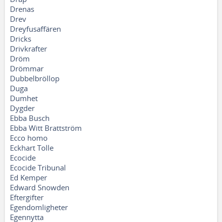
Drenas
Drev
Dreyfusaffären
Dricks
Drivkrafter
Dröm
Drömmar
Dubbelbröllop
Duga
Dumhet
Dygder
Ebba Busch
Ebba Witt Brattström
Ecco homo
Eckhart Tolle
Ecocide
Ecocide Tribunal
Ed Kemper
Edward Snowden
Eftergifter
Egendomligheter
Egennytta