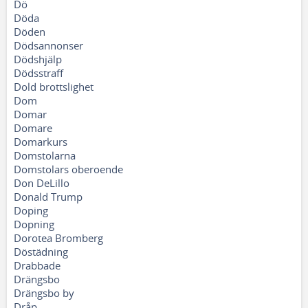
Dö
Döda
Döden
Dödsannonser
Dödshjälp
Dödsstraff
Dold brottslighet
Dom
Domar
Domare
Domarkurs
Domstolarna
Domstolars oberoende
Don DeLillo
Donald Trump
Doping
Dopning
Dorotea Bromberg
Döstädning
Drabbade
Drängsbo
Drängsbo by
Dråp