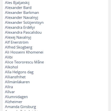
Ales Bjaljatskij
Alexander Bard
Alexander Barkman
Alexander Navalnyj
Alexander Solzjenitsyn
Alexandra Erdélyi
Alexandra Pascalidou
Alexej Navalnyj
Alf Enerström
Alfred Skogberg
Ali Hosseini Khomenei
Alibi
Alice Teororescu Måne
Alkohol
Alla Helgons dag
Alliansfrihet
Allmänläkaren
Allra
Allvar
Alumnidagen
Alzheimer
Amanda Ginsburg