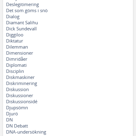
Deslegitimering
Det som göms i snö
Dialog
Diamant Salihu
Dick Sundevall
Diggiloo
Diktatur
Dilemman
Dimensioner
Dimridåer
Diplomati
Disciplin
Diskmaskiner
Diskriminering
Diskussion
Diskussioner
Diskussionsidé
Djupsömn
Djurö
DN
DN Debatt
DNA-undersökning