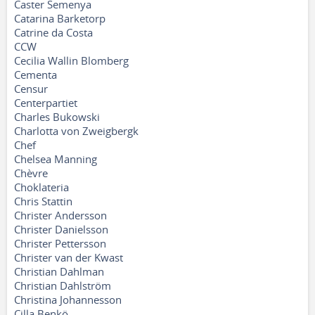
Caster Semenya
Catarina Barketorp
Catrine da Costa
CCW
Cecilia Wallin Blomberg
Cementa
Censur
Centerpartiet
Charles Bukowski
Charlotta von Zweigbergk
Chef
Chelsea Manning
Chèvre
Choklateria
Chris Stattin
Christer Andersson
Christer Danielsson
Christer Pettersson
Christer van der Kwast
Christian Dahlman
Christian Dahlström
Christina Johannesson
Cilla Benkö