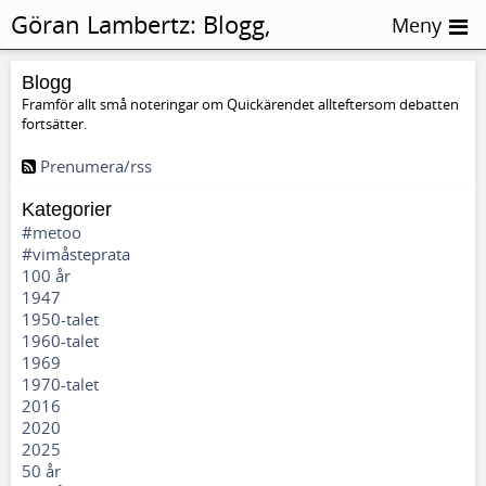
Göran Lambertz:
Blogg,
Meny
Palestina
Blogg
Framför allt små noteringar om Quickärendet allteftersom debatten
fortsätter.
Prenumera/rss
Kategorier
#metoo
#vimåsteprata
100 år
1947
1950-talet
1960-talet
1969
1970-talet
2016
2020
2025
50 år