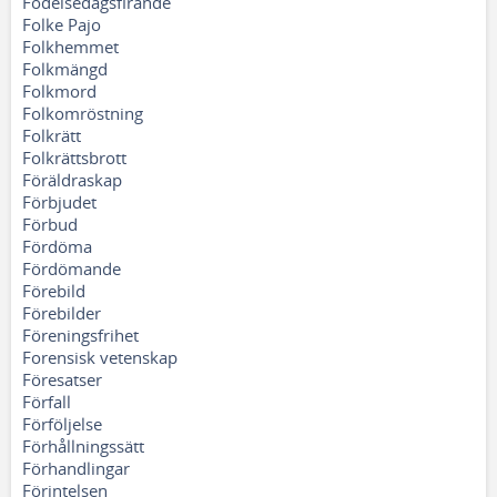
Födelsedagsfirande
Folke Pajo
Folkhemmet
Folkmängd
Folkmord
Folkomröstning
Folkrätt
Folkrättsbrott
Föräldraskap
Förbjudet
Förbud
Fördöma
Fördömande
Förebild
Förebilder
Föreningsfrihet
Forensisk vetenskap
Föresatser
Förfall
Förföljelse
Förhållningssätt
Förhandlingar
Förintelsen