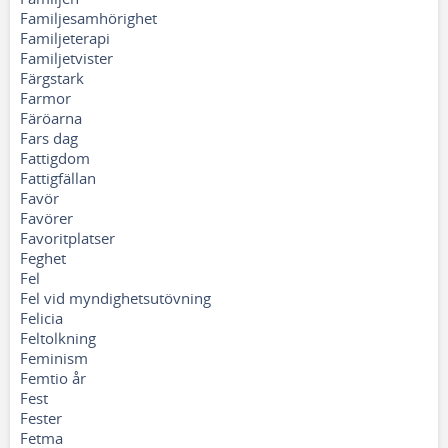
Familjesamhörighet
Familjeterapi
Familjetvister
Färgstark
Farmor
Färöarna
Fars dag
Fattigdom
Fattigfällan
Favör
Favörer
Favoritplatser
Feghet
Fel
Fel vid myndighetsutövning
Felicia
Feltolkning
Feminism
Femtio år
Fest
Fester
Fetma