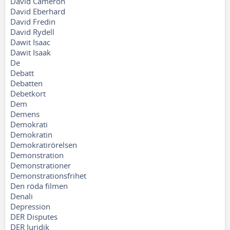
David Cameron
David Eberhard
David Fredin
David Rydell
Dawit Isaac
Dawit Isaak
De
Debatt
Debatten
Debetkort
Dem
Demens
Demokrati
Demokratin
Demokratirörelsen
Demonstration
Demonstrationer
Demonstrationsfrihet
Den röda filmen
Denali
Depression
DER Disputes
DER Juridik