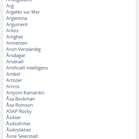
Arg
Argelès sur Mer
Argentina
Argument
Arktis
Ärlighet
Armenien
Aron Verständig
Årsdagar
Arsenall
Artificiell intelligens
Artikel
Artister
Artros
Artyom Kamardin
Åsa Beckman
Åsa Romson
ASAP Rocky
Åsikter
Åsiktsfrihet
Åsiktslikhet
Åsne Seierstad