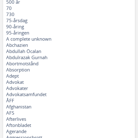
500 år
70
730
75-årsdag
90-åring
95-åringen
A complete unknown
Abchazien
Abdullah Öcalan
Abdulrazak Gurnah
Abortmotstånd
Absorption
Adept
Advokat
Advokater
Advokatsamfundet
ÅFF
Afghanistan
AFS
Afterlives
Aftonbladet
Agerande
Aggressionsbrott