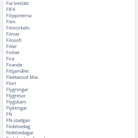
Fia Iveslätt
FIFA
Filippinerna
Film
Filmcirkeln
Filmer
Filosofi
Filter
Finhet
Fira
Firande
Fittjamålet
Fleetwood Mac
Flört
Flygningar
Flygresor
Flygskam
Flyktingar
FN
FN-stadgan
Födelsedag
födelsedagar