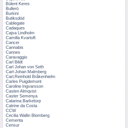
Bülent Keres
Bullerö
Burkini
Butiksdöd
Cablegate
Cadaques
Cajsa Lindholm
Camilla Kvartoft
Cancer
Cannabis
Cannes
Caravaggio
Carl Bildt
Carl Johan von Seth
Carl-Johan Malmberg
Carl.Reinhold Bråkenhielm
Carles Puigdemont
Caroline Ingvarsson
Casten Almqvist
Caster Semenya
Catarina Barketorp
Catrine da Costa
CCW
Cecilia Wallin Blomberg
Cementa
Censur