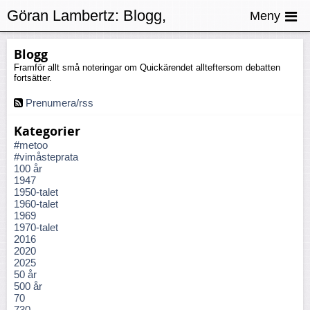
Göran Lambertz:
Blogg,
Meny
Diskriminering
Blogg
Framför allt små noteringar om Quickärendet allteftersom debatten
fortsätter.
Prenumera/rss
Kategorier
#metoo
#vimåsteprata
100 år
1947
1950-talet
1960-talet
1969
1970-talet
2016
2020
2025
50 år
500 år
70
730