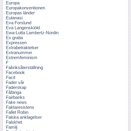
Europa
Europakonventionen
Europas länder
Eutanasi
Eva Forslund
Eva Langenskiöld
Ewa-Lotta Lambertz-Nordin
Ex gratia
Expressen
Extrabetraktelser
Extranummer
Extremfeminism
F
Fabriksåterställning
Facebook
Facit
Fader vår
Faderskap
Fåfänga
Fairbanks
Fake news
Faktaresistens
Fallet Robin
Falska anklagelser
Falskhet
Familj