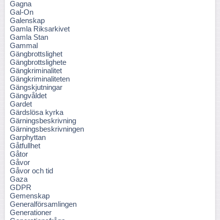
Gagna
Gal-On
Galenskap
Gamla Riksarkivet
Gamla Stan
Gammal
Gängbrottslighet
Gängbrottslighete
Gängkriminalitet
Gängkriminaliteten
Gängskjutningar
Gängvåldet
Gardet
Gärdslösa kyrka
Gärningsbeskrivning
Gärningsbeskrivningen
Garphyttan
Gåtfullhet
Gåtor
Gåvor
Gåvor och tid
Gaza
GDPR
Gemenskap
Generalförsamlingen
Generationer