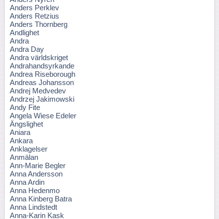
Anders Perklev
Anders Retzius
Anders Thornberg
Andlighet
Andra
Andra Day
Andra världskriget
Andrahandsyrkande
Andrea Riseborough
Andreas Johansson
Andrej Medvedev
Andrzej Jakimowski
Andy Fite
Angela Wiese Edeler
Ängslighet
Aniara
Ankara
Anklagelser
Anmälan
Ann-Marie Begler
Anna Andersson
Anna Ardin
Anna Hedenmo
Anna Kinberg Batra
Anna Lindstedt
Anna-Karin Kask