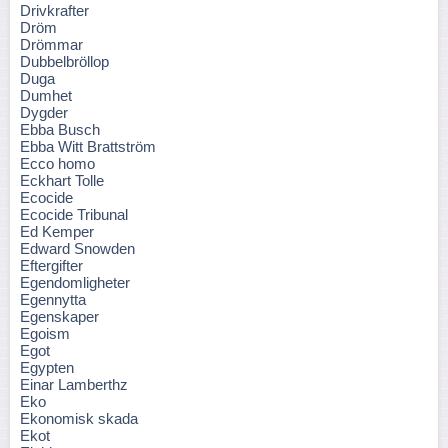
Drivkrafter
Dröm
Drömmar
Dubbelbröllop
Duga
Dumhet
Dygder
Ebba Busch
Ebba Witt Brattström
Ecco homo
Eckhart Tolle
Ecocide
Ecocide Tribunal
Ed Kemper
Edward Snowden
Eftergifter
Egendomligheter
Egennytta
Egenskaper
Egoism
Egot
Egypten
Einar Lamberthz
Eko
Ekonomisk skada
Ekot