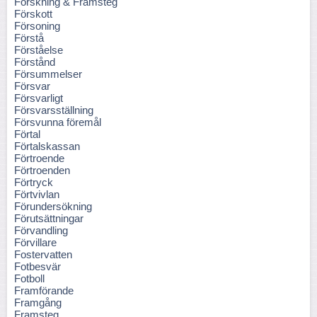
Forskning & Framsteg
Förskott
Försoning
Förstå
Förståelse
Förstånd
Försummelser
Försvar
Försvarligt
Försvarsställning
Försvunna föremål
Förtal
Förtalskassan
Förtroende
Förtroenden
Förtryck
Förtvivlan
Förundersökning
Förutsättningar
Förvandling
Förvillare
Fostervatten
Fotbesvär
Fotboll
Framförande
Framgång
Framsteg