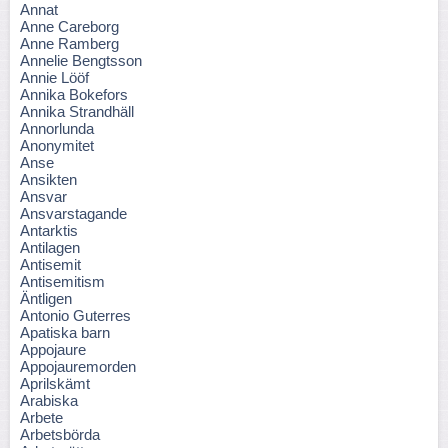
Annat
Anne Careborg
Anne Ramberg
Annelie Bengtsson
Annie Lööf
Annika Bokefors
Annika Strandhäll
Annorlunda
Anonymitet
Anse
Ansikten
Ansvar
Ansvarstagande
Antarktis
Antilagen
Antisemit
Antisemitism
Äntligen
Antonio Guterres
Apatiska barn
Appojaure
Appojauremorden
Aprilskämt
Arabiska
Arbete
Arbetsbörda