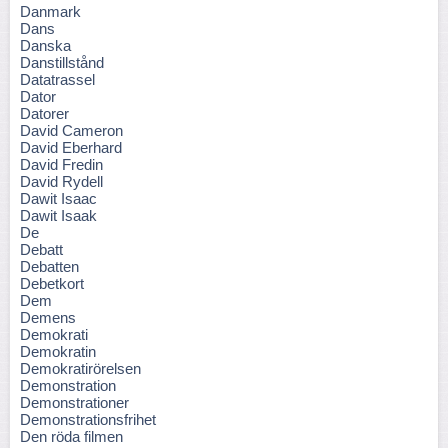
Danmark
Dans
Danska
Danstillstånd
Datatrassel
Dator
Datorer
David Cameron
David Eberhard
David Fredin
David Rydell
Dawit Isaac
Dawit Isaak
De
Debatt
Debatten
Debetkort
Dem
Demens
Demokrati
Demokratin
Demokratirörelsen
Demonstration
Demonstrationer
Demonstrationsfrihet
Den röda filmen