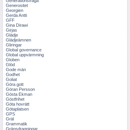
Generationsfråga
Generositet
Georgien
Gerda Antti
GFF
Gina Dirawi
Girjas
Glädje
Glädjeämnen
Gliringar
Global governance
Global uppvärmning
Globen
Glöd
Gode män
Godhet
Goliat
Göra gott
Göran Persson
Gösta Ekman
Göstfrihet
Göta hovrätt
Götaplatsen
GPS
Gräl
Grammatik
Gränsdragningar