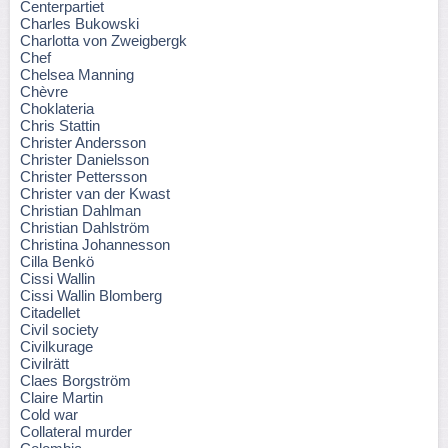
Centerpartiet
Charles Bukowski
Charlotta von Zweigbergk
Chef
Chelsea Manning
Chèvre
Choklateria
Chris Stattin
Christer Andersson
Christer Danielsson
Christer Pettersson
Christer van der Kwast
Christian Dahlman
Christian Dahlström
Christina Johannesson
Cilla Benkö
Cissi Wallin
Cissi Wallin Blomberg
Citadellet
Civil society
Civilkurage
Civilrätt
Claes Borgström
Claire Martin
Cold war
Collateral murder