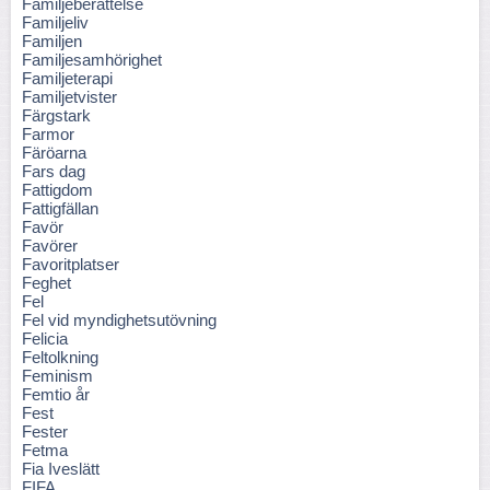
Familjeberättelse
Familjeliv
Familjen
Familjesamhörighet
Familjeterapi
Familjetvister
Färgstark
Farmor
Färöarna
Fars dag
Fattigdom
Fattigfällan
Favör
Favörer
Favoritplatser
Feghet
Fel
Fel vid myndighetsutövning
Felicia
Feltolkning
Feminism
Femtio år
Fest
Fester
Fetma
Fia Iveslätt
FIFA