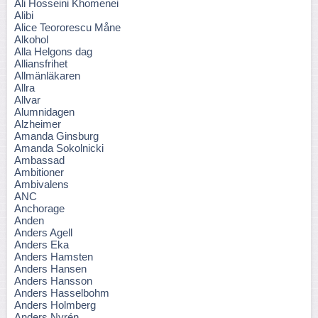
Ali Hosseini Khomenei
Alibi
Alice Teororescu Måne
Alkohol
Alla Helgons dag
Alliansfrihet
Allmänläkaren
Allra
Allvar
Alumnidagen
Alzheimer
Amanda Ginsburg
Amanda Sokolnicki
Ambassad
Ambitioner
Ambivalens
ANC
Anchorage
Anden
Anders Agell
Anders Eka
Anders Hamsten
Anders Hansen
Anders Hansson
Anders Hasselbohm
Anders Holmberg
Anders Nyrén