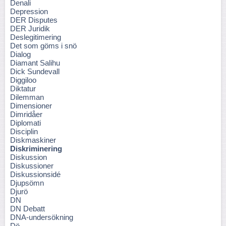
Denali
Depression
DER Disputes
DER Juridik
Deslegitimering
Det som göms i snö
Dialog
Diamant Salihu
Dick Sundevall
Diggiloo
Diktatur
Dilemman
Dimensioner
Dimridåer
Diplomati
Disciplin
Diskmaskiner
Diskriminering
Diskussion
Diskussioner
Diskussionsidé
Djupsömn
Djurö
DN
DN Debatt
DNA-undersökning
Dö