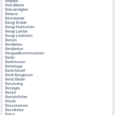
Begripa
Bekräftelse
Bekvämlighet
Belarus
Bemötande
Bengt Brülde
Bengt Holmström
Bengt Lambe
Bengt Lindström
Bensin
Berättelse
Berättelser
Bergwallkommissionen
Berlin
Berlinmuren
Beröringar
Bertil Almlöf
Bertil Bengtsson
Bertil Wedin
Bervisning
Beslagta
Beslut
Beslutsförhet
Besök
Besserwisser
Besvikelse
Betyg