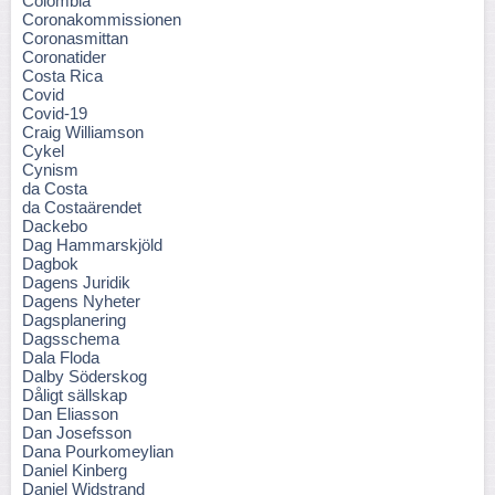
Colombia
Coronakommissionen
Coronasmittan
Coronatider
Costa Rica
Covid
Covid-19
Craig Williamson
Cykel
Cynism
da Costa
da Costaärendet
Dackebo
Dag Hammarskjöld
Dagbok
Dagens Juridik
Dagens Nyheter
Dagsplanering
Dagsschema
Dala Floda
Dalby Söderskog
Dåligt sällskap
Dan Eliasson
Dan Josefsson
Dana Pourkomeylian
Daniel Kinberg
Daniel Widstrand