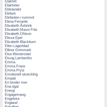
Elakhet
Elakheter
Eldslandet
Elefant
Elefanten i rummet
Elena Ferrante
Elisabeth Åsbrink
Elisabeth Massi Fritz
Elisabeth Ohlson
Elissa Epel
Elizabeth Blackburn
Ellen Lagerblad
Ellinor Grimmark
Elsa Westerstad
Elsvig Lamberthz
Emma
Emma Frans
Emma Prytz
Emotionell utveckling
Empati
En broder mer
Ena ögat
Energi
Engagemang
Engelska
England
Enkelhet