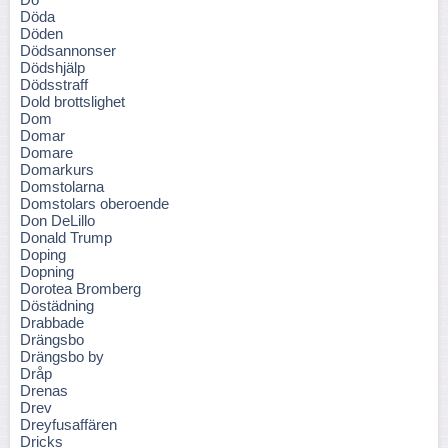
Döda
Döden
Dödsannonser
Dödshjälp
Dödsstraff
Dold brottslighet
Dom
Domar
Domare
Domarkurs
Domstolarna
Domstolars oberoende
Don DeLillo
Donald Trump
Doping
Dopning
Dorotea Bromberg
Döstädning
Drabbade
Drängsbo
Drängsbo by
Dråp
Drenas
Drev
Dreyfusaffären
Dricks