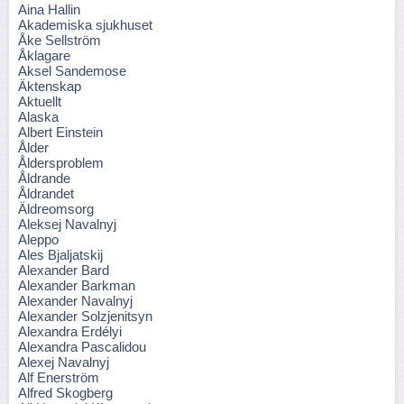
Aina Hallin
Akademiska sjukhuset
Åke Sellström
Åklagare
Aksel Sandemose
Äktenskap
Aktuellt
Alaska
Albert Einstein
Ålder
Åldersproblem
Åldrande
Åldrandet
Äldreomsorg
Aleksej Navalnyj
Aleppo
Ales Bjaljatskij
Alexander Bard
Alexander Barkman
Alexander Navalnyj
Alexander Solzjenitsyn
Alexandra Erdélyi
Alexandra Pascalidou
Alexej Navalnyj
Alf Enerström
Alfred Skogberg