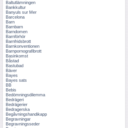
Baltutlämningen
Bankkultur
Banyuls sur Mer
Barcelona
Barn
Barnbarn
Barndomen
Barnförhör
Barnfridsbrott
Barnkonventionen
Barnpornografibrott
Basinkomst
Båstad
Bastubad
Bäver
Bayes
Bayes sats
BB
Bebis
Bedömningsdilemma
Bedrägeri
Bedrägerier
Bedragerska
Begåvningshandikapp
Begravningar
Begravningsseder