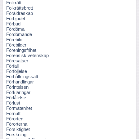
Folkrätt
Folkrättsbrott
Föräldraskap
Förbjudet
Förbud
Fördöma
Fördömande
Förebild
Förebilder
Föreningsfrihet
Forensisk vetenskap
Föresatser
Förfall
Förföljelse
Förhållningssätt
Förhandlingar
Förintelsen
Förklaringar
Förlåtelse
Förlust
Förmätenhet
Förnuft
Förorten
Förorterna
Försiktighet
Forskning