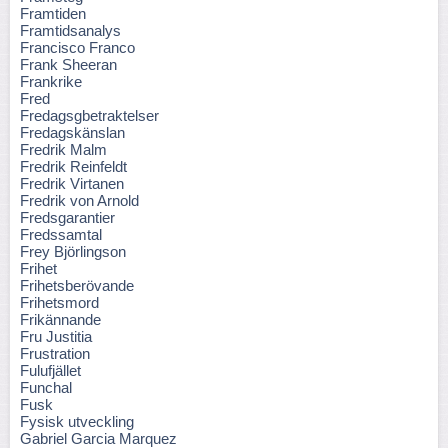
Framtiden
Framtidsanalys
Francisco Franco
Frank Sheeran
Frankrike
Fred
Fredagsgbetraktelser
Fredagskänslan
Fredrik Malm
Fredrik Reinfeldt
Fredrik Virtanen
Fredrik von Arnold
Fredsgarantier
Fredssamtal
Frey Björlingson
Frihet
Frihetsberövande
Frihetsmord
Frikännande
Fru Justitia
Frustration
Fulufjället
Funchal
Fusk
Fysisk utveckling
Gabriel Garcia Marquez