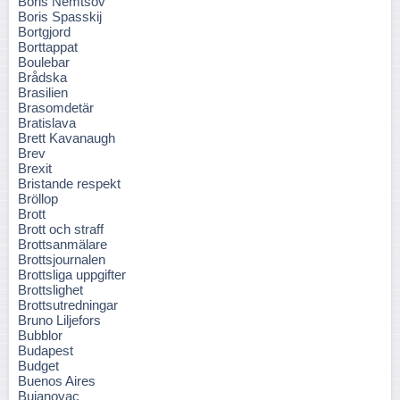
Boris Nemtsov
Boris Spasskij
Bortgjord
Borttappat
Boulebar
Brådska
Brasilien
Brasomdetär
Bratislava
Brett Kavanaugh
Brev
Brexit
Bristande respekt
Bröllop
Brott
Brott och straff
Brottsanmälare
Brottsjournalen
Brottsliga uppgifter
Brottslighet
Brottsutredningar
Bruno Liljefors
Bubblor
Budapest
Budget
Buenos Aires
Bujanovac