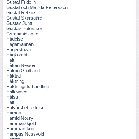
Gustaf Fridolin
Gustaf och Matilda Pettersson
Gustaf Retzius
Gustaf Skarsgård
Gustav Juntti
Gustav Petersson
Gymnasielagen
Hädelse
Hagamannen
Hagerstown
Hågkomst
Haiti
Håkan Nesser
Håkon Grøttland
Häktad
Häktning
Häktningsförhandling
Halloween
Hälsa
Halt
Halvårsbetraktelser
Hamas
Hamid Noury
Hammarskjöld
Hammarskog
Hampus Nessvold