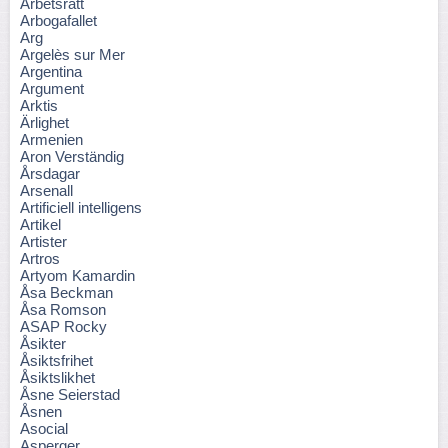
Arbetsrätt
Arbogafallet
Arg
Argelès sur Mer
Argentina
Argument
Arktis
Ärlighet
Armenien
Aron Verständig
Årsdagar
Arsenall
Artificiell intelligens
Artikel
Artister
Artros
Artyom Kamardin
Åsa Beckman
Åsa Romson
ASAP Rocky
Åsikter
Åsiktsfrihet
Åsiktslikhet
Åsne Seierstad
Åsnen
Asocial
Asperger