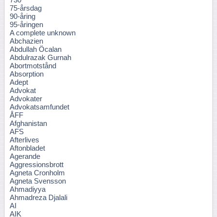
75-årsdag
90-åring
95-åringen
A complete unknown
Abchazien
Abdullah Öcalan
Abdulrazak Gurnah
Abortmotstånd
Absorption
Adept
Advokat
Advokater
Advokatsamfundet
ÅFF
Afghanistan
AFS
Afterlives
Aftonbladet
Agerande
Aggressionsbrott
Agneta Cronholm
Agneta Svensson
Ahmadiyya
Ahmadreza Djalali
AI
AIK