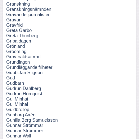
Granskning
Granskningsnämnden
Grävande journalister
Gravar
Gravfrid
Greta Garbo
Greta Thunberg
Gripa dagen
Grönland
Grooming
Grov oaktsamhet
Grundlagen
Grundläggande friheter
Gubb Jan Stigson
Gud
Gudbarn
Gudrun Dahlberg
Gudrun Hörnquist
Gui Minhai
Gul Minhai
Guldbröllop
Gunborg Axén
Gunilla Berg Samuelsson
Gunnar Strömmar
Gunnar Strömmer
Gunnar Wall