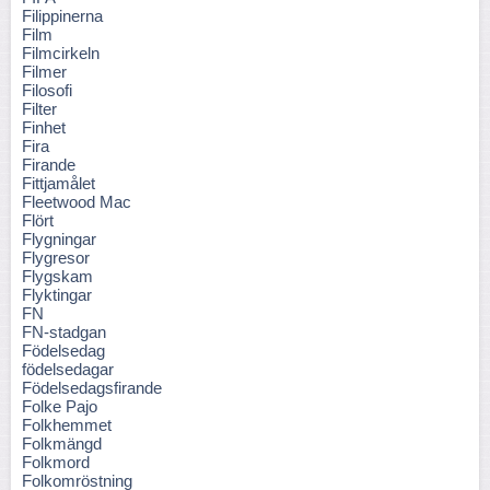
Filippinerna
Film
Filmcirkeln
Filmer
Filosofi
Filter
Finhet
Fira
Firande
Fittjamålet
Fleetwood Mac
Flört
Flygningar
Flygresor
Flygskam
Flyktingar
FN
FN-stadgan
Födelsedag
födelsedagar
Födelsedagsfirande
Folke Pajo
Folkhemmet
Folkmängd
Folkmord
Folkomröstning