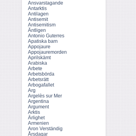
Ansvarstagande
Antarktis
Antilagen
Antisemit
Antisemitism
Äntligen
Antonio Guterres
Apatiska barn
Appojaure
Appojauremorden
Aprilskämt
Arabiska
Arbete
Arbetsbörda
Arbetsrätt
Arbogafallet
Arg
Argelès sur Mer
Argentina
Argument
Arktis
Ärlighet
Armenien
Aron Verständig
Årsdagar