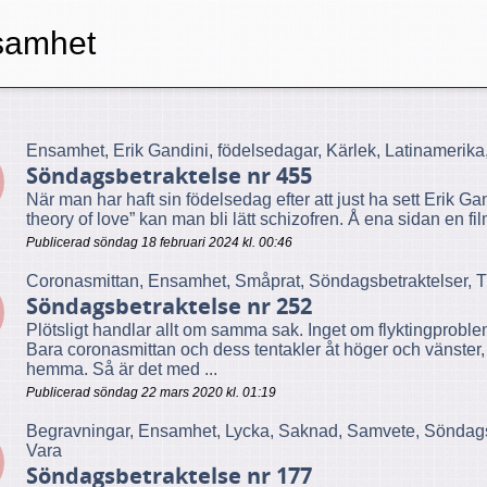
samhet
Ensamhet, Erik Gandini, födelsedagar, Kärlek, Latinamerik
Söndagsbetraktelse nr 455
När man har haft sin födelsedag efter att just ha sett Erik
theory of love” kan man bli lätt schizofren. Å ena sidan en film
Publicerad söndag 18 februari 2024 kl. 00:46
Coronasmittan, Ensamhet, Småprat, Söndagsbetraktelser, 
Söndagsbetraktelse nr 252
Plötsligt handlar allt om samma sak. Inget om flyktingproblem
Bara coronasmittan och dess tentakler åt höger och vänster,
hemma. Så är det med ...
Publicerad söndag 22 mars 2020 kl. 01:19
Begravningar, Ensamhet, Lycka, Saknad, Samvete, Söndagsb
Vara
Söndagsbetraktelse nr 177