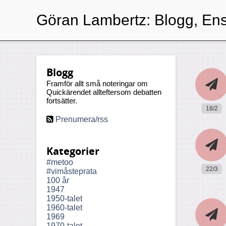
Göran Lambertz:
Blogg, En
Blogg
Framför allt små noteringar om
Quickärendet allteftersom debatten
fortsätter.
18/2
Prenumera/rss
Kategorier
#metoo
22/3
#vimåsteprata
100 år
1947
1950-talet
1960-talet
1969
1970-talet