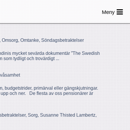
Meny
a, Omsorg, Omtanke, Söndagsbetraktelser
 Gandinis mycket sevärda dokumentär ”The Swedish
 som tydligt och trovärdigt ...
Tvåsamhet
, budgetstrider, primärval eller gängskjutningar.
 upp och ner. De flesta av oss pensionärer är
etraktelser, Sorg, Susanne Thisted Lambertz,