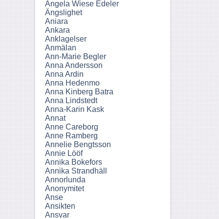
Angela Wiese Edeler
Ängslighet
Aniara
Ankara
Anklagelser
Anmälan
Ann-Marie Begler
Anna Andersson
Anna Ardin
Anna Hedenmo
Anna Kinberg Batra
Anna Lindstedt
Anna-Karin Kask
Annat
Anne Careborg
Anne Ramberg
Annelie Bengtsson
Annie Lööf
Annika Bokefors
Annika Strandhäll
Annorlunda
Anonymitet
Anse
Ansikten
Ansvar