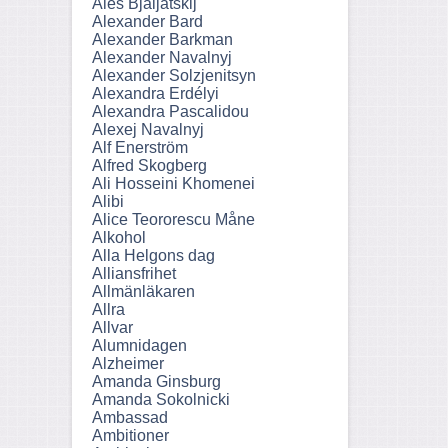
Ales Bjaljatskij
Alexander Bard
Alexander Barkman
Alexander Navalnyj
Alexander Solzjenitsyn
Alexandra Erdélyi
Alexandra Pascalidou
Alexej Navalnyj
Alf Enerström
Alfred Skogberg
Ali Hosseini Khomenei
Alibi
Alice Teororescu Måne
Alkohol
Alla Helgons dag
Alliansfrihet
Allmänläkaren
Allra
Allvar
Alumnidagen
Alzheimer
Amanda Ginsburg
Amanda Sokolnicki
Ambassad
Ambitioner