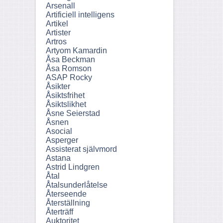
Arsenall
Artificiell intelligens
Artikel
Artister
Artros
Artyom Kamardin
Åsa Beckman
Åsa Romson
ASAP Rocky
Åsikter
Åsiktsfrihet
Åsiktslikhet
Åsne Seierstad
Åsnen
Asocial
Asperger
Assisterat självmord
Astana
Astrid Lindgren
Åtal
Åtalsunderlåtelse
Återseende
Återställning
Återträff
Auktoritet