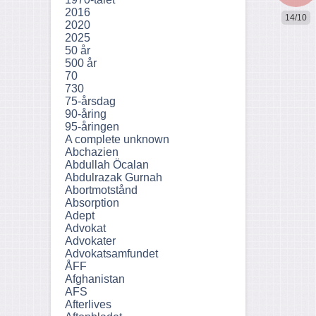
2016
14/10
2020
2025
50 år
500 år
70
730
75-årsdag
90-åring
95-åringen
A complete unknown
Abchazien
Abdullah Öcalan
Abdulrazak Gurnah
Abortmotstånd
Absorption
Adept
Advokat
Advokater
Advokatsamfundet
ÅFF
Afghanistan
AFS
Afterlives