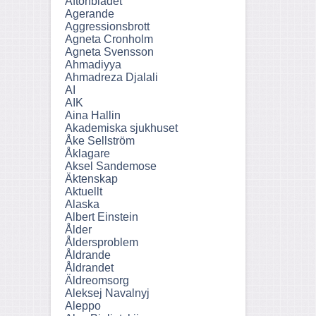
Aftonbladet
Agerande
Aggressionsbrott
Agneta Cronholm
Agneta Svensson
Ahmadiyya
Ahmadreza Djalali
AI
AIK
Aina Hallin
Akademiska sjukhuset
Åke Sellström
Åklagare
Aksel Sandemose
Äktenskap
Aktuellt
Alaska
Albert Einstein
Ålder
Åldersproblem
Åldrande
Åldrandet
Äldreomsorg
Aleksej Navalnyj
Aleppo