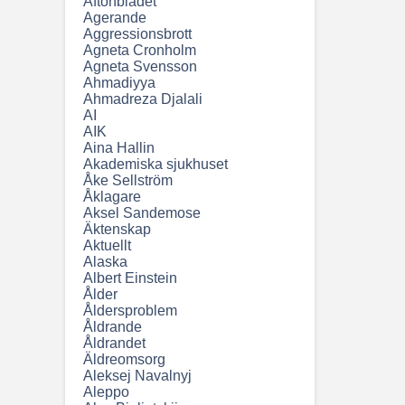
Aftonbladet
Agerande
Aggressionsbrott
Agneta Cronholm
Agneta Svensson
Ahmadiyya
Ahmadreza Djalali
AI
AIK
Aina Hallin
Akademiska sjukhuset
Åke Sellström
Åklagare
Aksel Sandemose
Äktenskap
Aktuellt
Alaska
Albert Einstein
Ålder
Åldersproblem
Åldrande
Åldrandet
Äldreomsorg
Aleksej Navalnyj
Aleppo