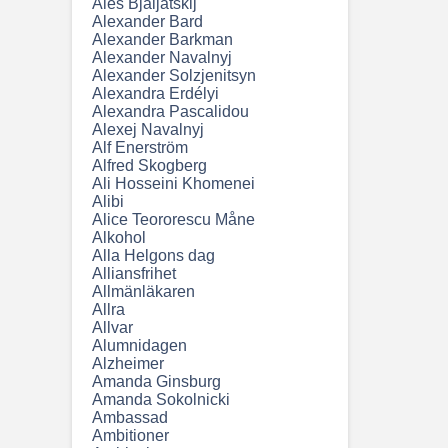
Ales Bjaljatskij
Alexander Bard
Alexander Barkman
Alexander Navalnyj
Alexander Solzjenitsyn
Alexandra Erdélyi
Alexandra Pascalidou
Alexej Navalnyj
Alf Enerström
Alfred Skogberg
Ali Hosseini Khomenei
Alibi
Alice Teororescu Måne
Alkohol
Alla Helgons dag
Alliansfrihet
Allmänläkaren
Allra
Allvar
Alumnidagen
Alzheimer
Amanda Ginsburg
Amanda Sokolnicki
Ambassad
Ambitioner