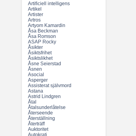
Artificiell intelligens
Artikel
Artister
Artros
Artyom Kamardin
Åsa Beckman
Åsa Romson
ASAP Rocky
Åsikter
Åsiktsfrihet
Åsiktslikhet
Åsne Seierstad
Åsnen
Asocial
Asperger
Assisterat självmord
Astana
Astrid Lindgren
Åtal
Åtalsunderlåtelse
Återseende
Återställning
Återträff
Auktoritet
Autokrati