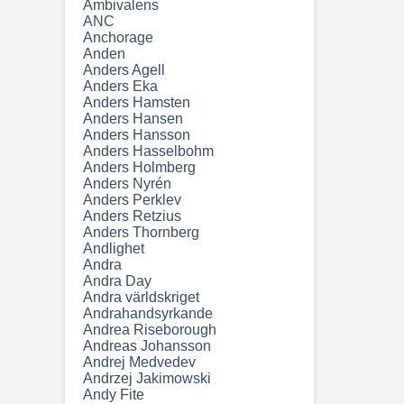
Ambivalens
ANC
Anchorage
Anden
Anders Agell
Anders Eka
Anders Hamsten
Anders Hansen
Anders Hansson
Anders Hasselbohm
Anders Holmberg
Anders Nyrén
Anders Perklev
Anders Retzius
Anders Thornberg
Andlighet
Andra
Andra Day
Andra världskriget
Andrahandsyrkande
Andrea Riseborough
Andreas Johansson
Andrej Medvedev
Andrzej Jakimowski
Andy Fite