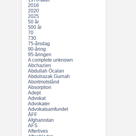
2016
2020
2025
50 år
500 år
70
730
75-årsdag
90-åring
95-åringen
A complete unknown
Abchazien
Abdullah Öcalan
Abdulrazak Gurnah
Abortmotstånd
Absorption
Adept
Advokat
Advokater
Advokatsamfundet
ÅFF
Afghanistan
AFS
Afterlives