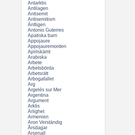
Antarktis
Antilagen
Antisemit
Antisemitism
Äntligen
Antonio Guterres
Apatiska barn
Appojaure
Appojauremorden
Aprilskämt
Arabiska
Arbete
Arbetsbörda
Arbetsrätt
Arbogafallet
Arg
Argelès sur Mer
Argentina
Argument
Arktis
Ärlighet
Armenien
Aron Verständig
Årsdagar
Arsenall