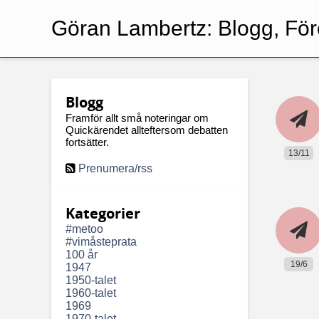
Göran Lambertz:
Blogg, För
Blogg
Framför allt små noteringar om
Quickärendet allteftersom debatten
fortsätter.
13/11
Prenumera/rss
Kategorier
#metoo
#vimåsteprata
100 år
19/6
1947
1950-talet
1960-talet
1969
1970-talet