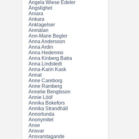
Angela Wiese Edeler
Ängslighet
Aniara
Ankara
Anklagelser
Anmälan
Ann-Marie Begler
Anna Andersson
Anna Ardin
Anna Hedenmo
Anna Kinberg Batra
Anna Lindstedt
Anna-Karin Kask
Annat
Anne Careborg
Anne Ramberg
Annelie Bengtsson
Annie Lööf
Annika Bokefors
Annika Strandhäll
Annorlunda
Anonymitet
Anse
Ansvar
Ansvarstagande