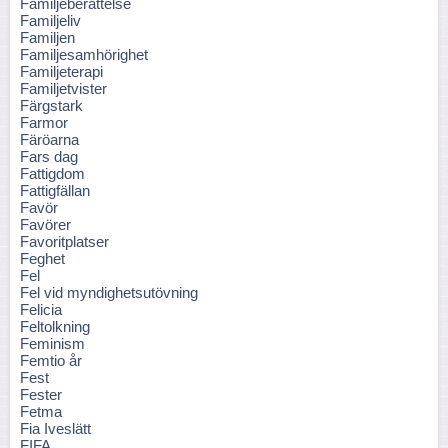
Familjeberättelse
Familjeliv
Familjen
Familjesamhörighet
Familjeterapi
Familjetvister
Färgstark
Farmor
Färöarna
Fars dag
Fattigdom
Fattigfällan
Favör
Favörer
Favoritplatser
Feghet
Fel
Fel vid myndighetsutövning
Felicia
Feltolkning
Feminism
Femtio år
Fest
Fester
Fetma
Fia Iveslätt
FIFA