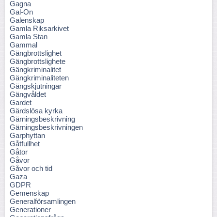
Gagna
Gal-On
Galenskap
Gamla Riksarkivet
Gamla Stan
Gammal
Gängbrottslighet
Gängbrottslighete
Gängkriminalitet
Gängkriminaliteten
Gängskjutningar
Gängvåldet
Gardet
Gärdslösa kyrka
Gärningsbeskrivning
Gärningsbeskrivningen
Garphyttan
Gåtfullhet
Gåtor
Gåvor
Gåvor och tid
Gaza
GDPR
Gemenskap
Generalförsamlingen
Generationer