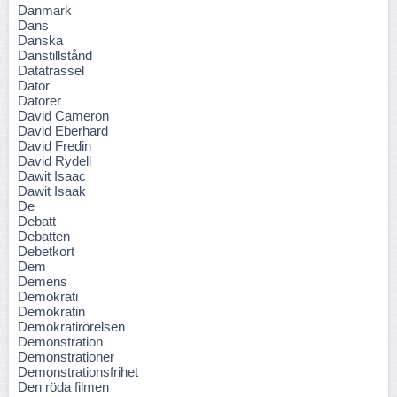
Danmark
Dans
Danska
Danstillstånd
Datatrassel
Dator
Datorer
David Cameron
David Eberhard
David Fredin
David Rydell
Dawit Isaac
Dawit Isaak
De
Debatt
Debatten
Debetkort
Dem
Demens
Demokrati
Demokratin
Demokratirörelsen
Demonstration
Demonstrationer
Demonstrationsfrihet
Den röda filmen