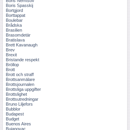
Boris Nemtsov
Boris Spasskij
Bortgjord
Borttappat
Boulebar
Brådska
Brasilien
Brasomdetär
Bratislava
Brett Kavanaugh
Brev
Brexit
Bristande respekt
Bröllop
Brott
Brott och straff
Brottsanmälare
Brottsjournalen
Brottsliga uppgifter
Brottslighet
Brottsutredningar
Bruno Liljefors
Bubblor
Budapest
Budget
Buenos Aires
Bujanovac