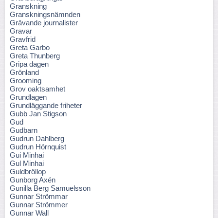
Granskning
Granskningsnämnden
Grävande journalister
Gravar
Gravfrid
Greta Garbo
Greta Thunberg
Gripa dagen
Grönland
Grooming
Grov oaktsamhet
Grundlagen
Grundläggande friheter
Gubb Jan Stigson
Gud
Gudbarn
Gudrun Dahlberg
Gudrun Hörnquist
Gui Minhai
Gul Minhai
Guldbröllop
Gunborg Axén
Gunilla Berg Samuelsson
Gunnar Strömmar
Gunnar Strömmer
Gunnar Wall