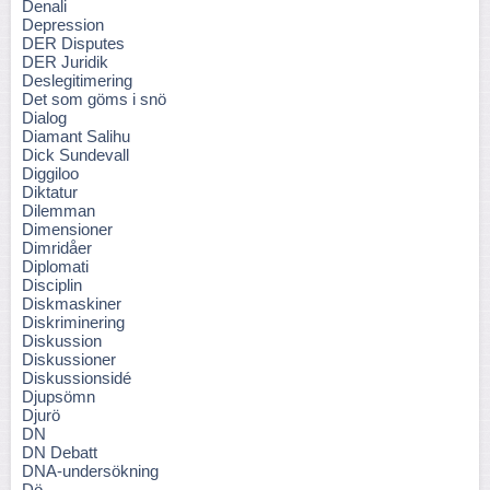
Denali
Depression
DER Disputes
DER Juridik
Deslegitimering
Det som göms i snö
Dialog
Diamant Salihu
Dick Sundevall
Diggiloo
Diktatur
Dilemman
Dimensioner
Dimridåer
Diplomati
Disciplin
Diskmaskiner
Diskriminering
Diskussion
Diskussioner
Diskussionsidé
Djupsömn
Djurö
DN
DN Debatt
DNA-undersökning
Dö