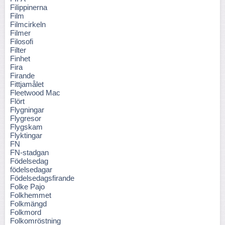
Filippinerna
Film
Filmcirkeln
Filmer
Filosofi
Filter
Finhet
Fira
Firande
Fittjamålet
Fleetwood Mac
Flört
Flygningar
Flygresor
Flygskam
Flyktingar
FN
FN-stadgan
Födelsedag
födelsedagar
Födelsedagsfirande
Folke Pajo
Folkhemmet
Folkmängd
Folkmord
Folkomröstning