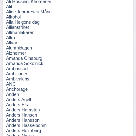
Ali Hosseini Khomenei
Alibi
Alice Teororescu Måne
Alkohol
Alla Helgons dag
Alliansfrihet
Allmänläkaren
Allra
Allvar
Alumnidagen
Alzheimer
Amanda Ginsburg
Amanda Sokolnicki
Ambassad
Ambitioner
Ambivalens
ANC
Anchorage
Anden
Anders Agell
Anders Eka
Anders Hamsten
Anders Hansen
Anders Hansson
Anders Hasselbohm
Anders Holmberg
Anders Nyrén