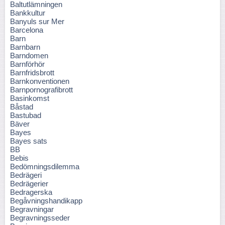
Baltutlämningen
Bankkultur
Banyuls sur Mer
Barcelona
Barn
Barnbarn
Barndomen
Barnförhör
Barnfridsbrott
Barnkonventionen
Barnpornografibrott
Basinkomst
Båstad
Bastubad
Bäver
Bayes
Bayes sats
BB
Bebis
Bedömningsdilemma
Bedrägeri
Bedrägerier
Bedragerska
Begåvningshandikapp
Begravningar
Begravningsseder