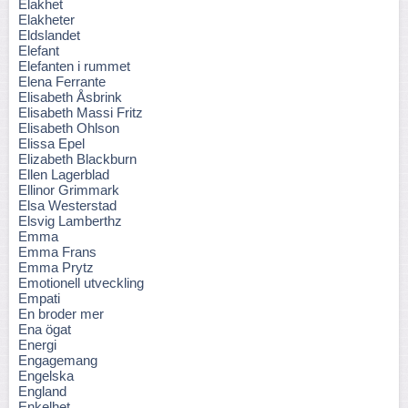
Elakhet
Elakheter
Eldslandet
Elefant
Elefanten i rummet
Elena Ferrante
Elisabeth Åsbrink
Elisabeth Massi Fritz
Elisabeth Ohlson
Elissa Epel
Elizabeth Blackburn
Ellen Lagerblad
Ellinor Grimmark
Elsa Westerstad
Elsvig Lamberthz
Emma
Emma Frans
Emma Prytz
Emotionell utveckling
Empati
En broder mer
Ena ögat
Energi
Engagemang
Engelska
England
Enkelhet