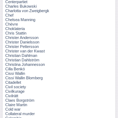
Centerpartiet
Charles Bukowski
Charlotta von Zweigbergk
Chef
Chelsea Manning
Chèvre
Choklateria
Chris Stattin
Christer Andersson
Christer Danielsson
Christer Pettersson
Christer van der Kwast
Christian Dahlman
Christian Dahlström
Christina Johannesson
Cilla Benkö
Cissi Wallin
Cissi Wallin Blomberg
Citadellet
Civil society
Civilkurage
Civilrätt
Claes Borgström
Claire Martin
Cold war
Collateral murder