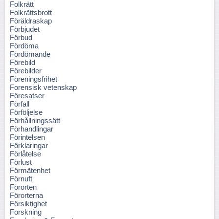
Folkrätt
Folkrättsbrott
Föräldraskap
Förbjudet
Förbud
Fördöma
Fördömande
Förebild
Förebilder
Föreningsfrihet
Forensisk vetenskap
Föresatser
Förfall
Förföljelse
Förhållningssätt
Förhandlingar
Förintelsen
Förklaringar
Förlåtelse
Förlust
Förmätenhet
Förnuft
Förorten
Förorterna
Försiktighet
Forskning