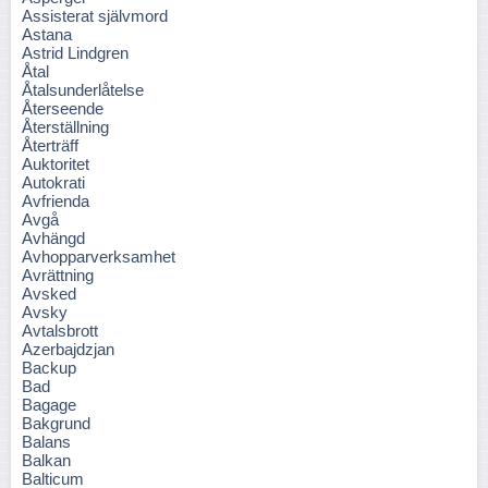
Assisterat självmord
Astana
Astrid Lindgren
Åtal
Åtalsunderlåtelse
Återseende
Återställning
Återträff
Auktoritet
Autokrati
Avfrienda
Avgå
Avhängd
Avhopparverksamhet
Avrättning
Avsked
Avsky
Avtalsbrott
Azerbajdzjan
Backup
Bad
Bagage
Bakgrund
Balans
Balkan
Balticum