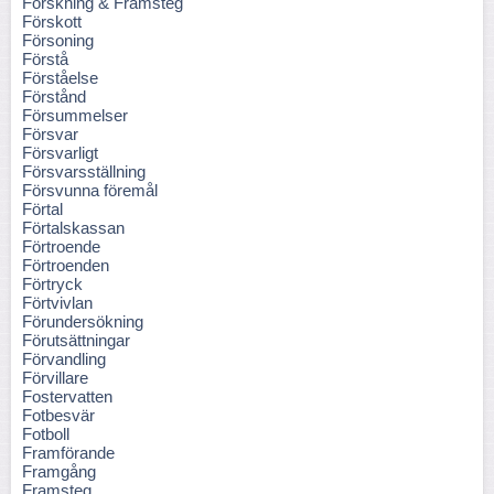
Forskning & Framsteg
Förskott
Försoning
Förstå
Förståelse
Förstånd
Försummelser
Försvar
Försvarligt
Försvarsställning
Försvunna föremål
Förtal
Förtalskassan
Förtroende
Förtroenden
Förtryck
Förtvivlan
Förundersökning
Förutsättningar
Förvandling
Förvillare
Fostervatten
Fotbesvär
Fotboll
Framförande
Framgång
Framsteg