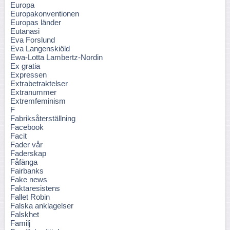
Europa
Europakonventionen
Europas länder
Eutanasi
Eva Forslund
Eva Langenskiöld
Ewa-Lotta Lambertz-Nordin
Ex gratia
Expressen
Extrabetraktelser
Extranummer
Extremfeminism
F
Fabriksåterställning
Facebook
Facit
Fader vår
Faderskap
Fåfänga
Fairbanks
Fake news
Faktaresistens
Fallet Robin
Falska anklagelser
Falskhet
Familj