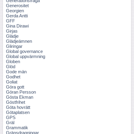
Generationsfråga
Generositet
Georgien
Gerda Antti
GFF
Gina Dirawi
Girjas
Glädje
Glädjeämnen
Gliringar
Global governance
Global uppvärmning
Globen
Glöd
Gode män
Godhet
Goliat
Göra gott
Göran Persson
Gösta Ekman
Göstfrihet
Göta hovrätt
Götaplatsen
GPS
Gräl
Grammatik
Gränsdragningar