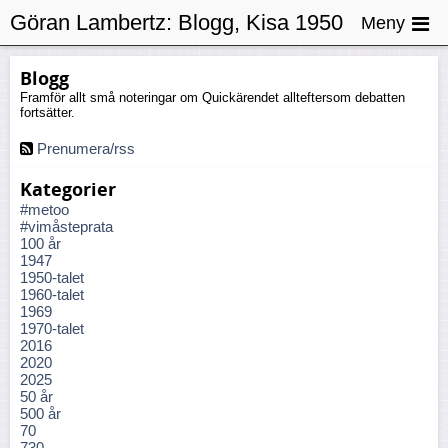
Göran Lambertz:
Blogg, Kisa 1950
Meny
– 75
Blogg
Framför allt små noteringar om Quickärendet allteftersom debatten
fortsätter.
Prenumera/rss
Kategorier
#metoo
#vimåsteprata
100 år
1947
1950-talet
1960-talet
1969
1970-talet
2016
2020
2025
50 år
500 år
70
730