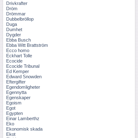
Drivkrafter
Dröm
Drömmar
Dubbelbröllop
Duga
Dumhet
Dygder
Ebba Busch
Ebba Witt Brattström
Ecco homo
Eckhart Tolle
Ecocide
Ecocide Tribunal
Ed Kemper
Edward Snowden
Eftergifter
Egendomligheter
Egennytta
Egenskaper
Egoism
Egot
Egypten
Einar Lamberthz
Eko
Ekonomisk skada
Ekot