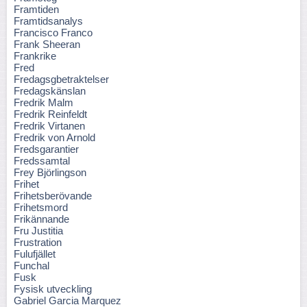
Framtiden
Framtidsanalys
Francisco Franco
Frank Sheeran
Frankrike
Fred
Fredagsgbetraktelser
Fredagskänslan
Fredrik Malm
Fredrik Reinfeldt
Fredrik Virtanen
Fredrik von Arnold
Fredsgarantier
Fredssamtal
Frey Björlingson
Frihet
Frihetsberövande
Frihetsmord
Frikännande
Fru Justitia
Frustration
Fulufjället
Funchal
Fusk
Fysisk utveckling
Gabriel Garcia Marquez