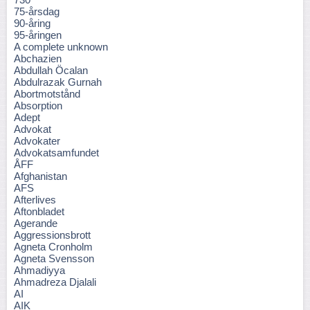
75-årsdag
90-åring
95-åringen
A complete unknown
Abchazien
Abdullah Öcalan
Abdulrazak Gurnah
Abortmotstånd
Absorption
Adept
Advokat
Advokater
Advokatsamfundet
ÅFF
Afghanistan
AFS
Afterlives
Aftonbladet
Agerande
Aggressionsbrott
Agneta Cronholm
Agneta Svensson
Ahmadiyya
Ahmadreza Djalali
AI
AIK