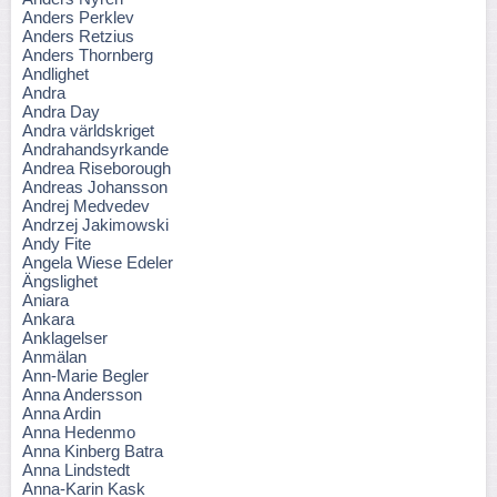
Anders Perklev
Anders Retzius
Anders Thornberg
Andlighet
Andra
Andra Day
Andra världskriget
Andrahandsyrkande
Andrea Riseborough
Andreas Johansson
Andrej Medvedev
Andrzej Jakimowski
Andy Fite
Angela Wiese Edeler
Ängslighet
Aniara
Ankara
Anklagelser
Anmälan
Ann-Marie Begler
Anna Andersson
Anna Ardin
Anna Hedenmo
Anna Kinberg Batra
Anna Lindstedt
Anna-Karin Kask