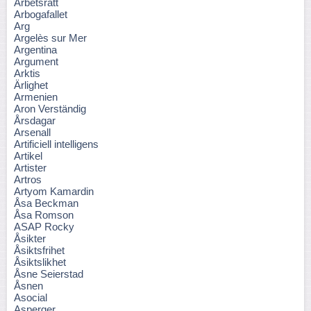
Arbetsrätt
Arbogafallet
Arg
Argelès sur Mer
Argentina
Argument
Arktis
Ärlighet
Armenien
Aron Verständig
Årsdagar
Arsenall
Artificiell intelligens
Artikel
Artister
Artros
Artyom Kamardin
Åsa Beckman
Åsa Romson
ASAP Rocky
Åsikter
Åsiktsfrihet
Åsiktslikhet
Åsne Seierstad
Åsnen
Asocial
Asperger