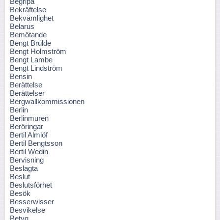
Begripa
Bekräftelse
Bekvämlighet
Belarus
Bemötande
Bengt Brülde
Bengt Holmström
Bengt Lambe
Bengt Lindström
Bensin
Berättelse
Berättelser
Bergwallkommissionen
Berlin
Berlinmuren
Beröringar
Bertil Almlöf
Bertil Bengtsson
Bertil Wedin
Bervisning
Beslagta
Beslut
Beslutsförhet
Besök
Besserwisser
Besvikelse
Betyg