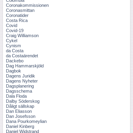
Colombia
Coronakommissionen
Coronasmittan
Coronatider
Costa Rica
Covid
Covid-19
Craig Williamson
Cykel
Cynism
da Costa
da Costaärendet
Dackebo
Dag Hammarskjöld
Dagbok
Dagens Juridik
Dagens Nyheter
Dagsplanering
Dagsschema
Dala Floda
Dalby Söderskog
Dåligt sällskap
Dan Eliasson
Dan Josefsson
Dana Pourkomeylian
Daniel Kinberg
Daniel Widstrand