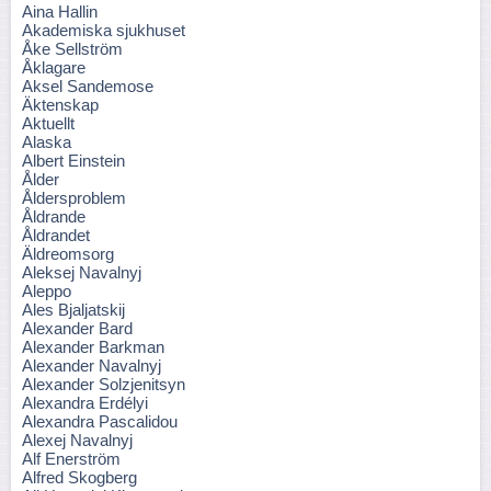
Aina Hallin
Akademiska sjukhuset
Åke Sellström
Åklagare
Aksel Sandemose
Äktenskap
Aktuellt
Alaska
Albert Einstein
Ålder
Åldersproblem
Åldrande
Åldrandet
Äldreomsorg
Aleksej Navalnyj
Aleppo
Ales Bjaljatskij
Alexander Bard
Alexander Barkman
Alexander Navalnyj
Alexander Solzjenitsyn
Alexandra Erdélyi
Alexandra Pascalidou
Alexej Navalnyj
Alf Enerström
Alfred Skogberg