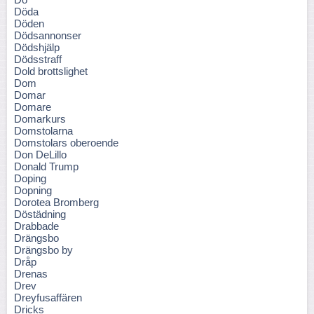
Döda
Döden
Dödsannonser
Dödshjälp
Dödsstraff
Dold brottslighet
Dom
Domar
Domare
Domarkurs
Domstolarna
Domstolars oberoende
Don DeLillo
Donald Trump
Doping
Dopning
Dorotea Bromberg
Döstädning
Drabbade
Drängsbo
Drängsbo by
Dråp
Drenas
Drev
Dreyfusaffären
Dricks