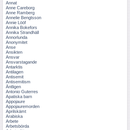
Annat
Anne Careborg
Anne Ramberg
Annelie Bengtsson
Annie Lööf
Annika Bokefors
Annika Strandhäll
Annorlunda
Anonymitet
Anse
Ansikten
Ansvar
Ansvarstagande
Antarktis
Antilagen
Antisemit
Antisemitism
Äntligen
Antonio Guterres
Apatiska barn
Appojaure
Appojauremorden
Aprilskämt
Arabiska
Arbete
Arbetsbörda