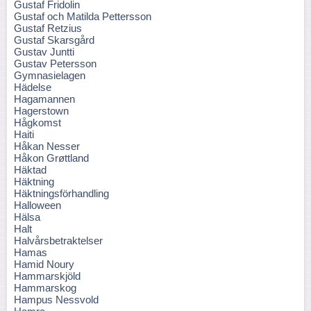
Gustaf Fridolin
Gustaf och Matilda Pettersson
Gustaf Retzius
Gustaf Skarsgård
Gustav Juntti
Gustav Petersson
Gymnasielagen
Hädelse
Hagamannen
Hagerstown
Hågkomst
Haiti
Håkan Nesser
Håkon Grøttland
Häktad
Häktning
Häktningsförhandling
Halloween
Hälsa
Halt
Halvårsbetraktelser
Hamas
Hamid Noury
Hammarskjöld
Hammarskog
Hampus Nessvold