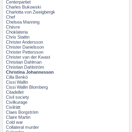
Centerpartiet
Charles Bukowski
Charlotta von Zweigbergk
Chef
Chelsea Manning
Chèvre
Choklateria
Chris Stattin
Christer Andersson
Christer Danielsson
Christer Pettersson
Christer van der Kwast
Christian Dahlman
Christian Dahlström
Christina Johannesson
Cilla Benkö
Cissi Wallin
Cissi Wallin Blomberg
Citadellet
Civil society
Civilkurage
Civilrätt
Claes Borgström
Claire Martin
Cold war
Collateral murder