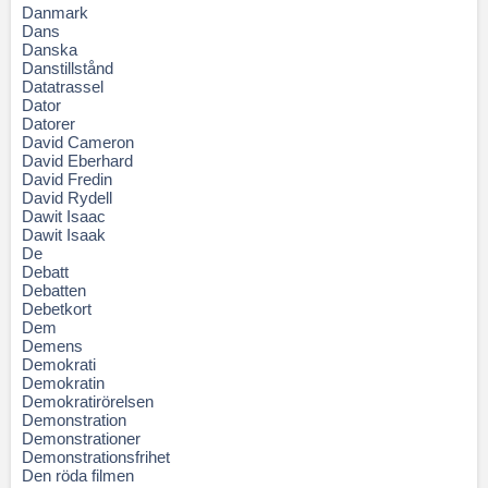
Danmark
Dans
Danska
Danstillstånd
Datatrassel
Dator
Datorer
David Cameron
David Eberhard
David Fredin
David Rydell
Dawit Isaac
Dawit Isaak
De
Debatt
Debatten
Debetkort
Dem
Demens
Demokrati
Demokratin
Demokratirörelsen
Demonstration
Demonstrationer
Demonstrationsfrihet
Den röda filmen