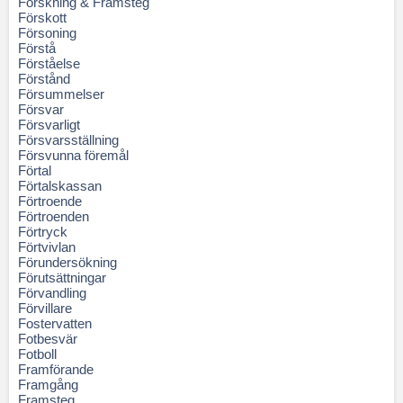
Forskning & Framsteg
Förskott
Försoning
Förstå
Förståelse
Förstånd
Försummelser
Försvar
Försvarligt
Försvarsställning
Försvunna föremål
Förtal
Förtalskassan
Förtroende
Förtroenden
Förtryck
Förtvivlan
Förundersökning
Förutsättningar
Förvandling
Förvillare
Fostervatten
Fotbesvär
Fotboll
Framförande
Framgång
Framsteg