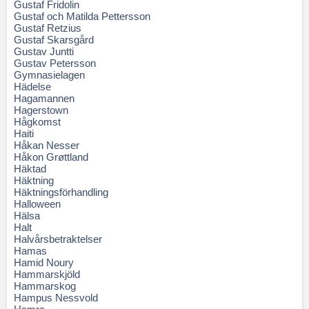
Gustaf Fridolin
Gustaf och Matilda Pettersson
Gustaf Retzius
Gustaf Skarsgård
Gustav Juntti
Gustav Petersson
Gymnasielagen
Hädelse
Hagamannen
Hagerstown
Hågkomst
Haiti
Håkan Nesser
Håkon Grøttland
Häktad
Häktning
Häktningsförhandling
Halloween
Hälsa
Halt
Halvårsbetraktelser
Hamas
Hamid Noury
Hammarskjöld
Hammarskog
Hampus Nessvold