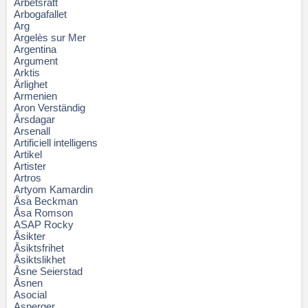
Arbetsrätt
Arbogafallet
Arg
Argelès sur Mer
Argentina
Argument
Arktis
Ärlighet
Armenien
Aron Verständig
Årsdagar
Arsenall
Artificiell intelligens
Artikel
Artister
Artros
Artyom Kamardin
Åsa Beckman
Åsa Romson
ASAP Rocky
Åsikter
Åsiktsfrihet
Åsiktslikhet
Åsne Seierstad
Åsnen
Asocial
Asperger