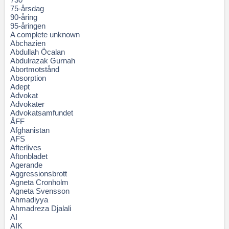
75-årsdag
90-åring
95-åringen
A complete unknown
Abchazien
Abdullah Öcalan
Abdulrazak Gurnah
Abortmotstånd
Absorption
Adept
Advokat
Advokater
Advokatsamfundet
ÅFF
Afghanistan
AFS
Afterlives
Aftonbladet
Agerande
Aggressionsbrott
Agneta Cronholm
Agneta Svensson
Ahmadiyya
Ahmadreza Djalali
AI
AIK