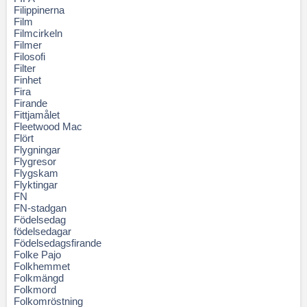
Filippinerna
Film
Filmcirkeln
Filmer
Filosofi
Filter
Finhet
Fira
Firande
Fittjamålet
Fleetwood Mac
Flört
Flygningar
Flygresor
Flygskam
Flyktingar
FN
FN-stadgan
Födelsedag
födelsedagar
Födelsedagsfirande
Folke Pajo
Folkhemmet
Folkmängd
Folkmord
Folkomröstning