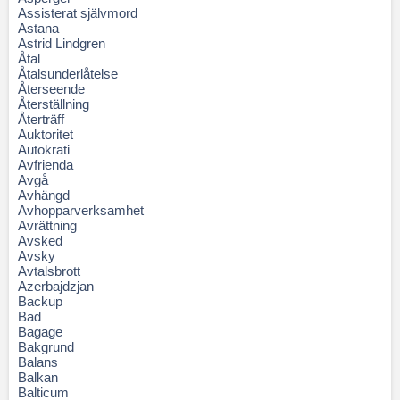
Assisterat självmord
Astana
Astrid Lindgren
Åtal
Åtalsunderlåtelse
Återseende
Återställning
Återträff
Auktoritet
Autokrati
Avfrienda
Avgå
Avhängd
Avhopparverksamhet
Avrättning
Avsked
Avsky
Avtalsbrott
Azerbajdzjan
Backup
Bad
Bagage
Bakgrund
Balans
Balkan
Balticum