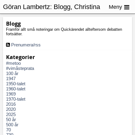
Göran Lambertz:
Blogg, Christina
Meny
Johannesson
Blogg
Framför allt små noteringar om Quickärendet allteftersom debatten
fortsätter.
Prenumera/rss
Kategorier
#metoo
#vimåsteprata
100 år
1947
1950-talet
1960-talet
1969
1970-talet
2016
2020
2025
50 år
500 år
70
730