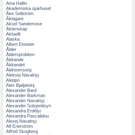
Aina Hallin
Akademiska sjukhuset
Åke Sellström
Åklagare
Aksel Sandemose
Äktenskap
Aktuellt
Alaska
Albert Einstein
Ålder
Åldersproblem
Åldrande
Åldrandet
Äldreomsorg
Aleksej Navalnyj
Aleppo
Ales Bjaljatskij
Alexander Bard
Alexander Barkman
Alexander Navalnyj
Alexander Solzjenitsyn
Alexandra Erdélyi
Alexandra Pascalidou
Alexej Navalnyj
Alf Enerström
Alfred Skogberg