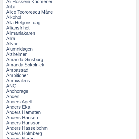
Ali Hosseini Khomenei
Alibi
Alice Teororescu Måne
Alkohol
Alla Helgons dag
Alliansfrihet
Allmänläkaren
Allra
Allvar
Alumnidagen
Alzheimer
Amanda Ginsburg
Amanda Sokolnicki
Ambassad
Ambitioner
Ambivalens
ANC
Anchorage
Anden
Anders Agell
Anders Eka
Anders Hamsten
Anders Hansen
Anders Hansson
Anders Hasselbohm
Anders Holmberg
Anders Nyrén