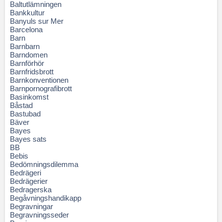
Baltutlämningen
Bankkultur
Banyuls sur Mer
Barcelona
Barn
Barnbarn
Barndomen
Barnförhör
Barnfridsbrott
Barnkonventionen
Barnpornografibrott
Basinkomst
Båstad
Bastubad
Bäver
Bayes
Bayes sats
BB
Bebis
Bedömningsdilemma
Bedrägeri
Bedrägerier
Bedragerska
Begåvningshandikapp
Begravningar
Begravningsseder