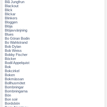
Blå Jungfrun
Blackout
Blick
Blickar
Blinkers
Bloggen
Blöja
Blöjavvänjning
Blues
Bo Göran Bodin
Bo Wahlstrand
Bob Dylan
Bob Weiss
Bobby Fischer
Böcker
Bodil Appelquist
Bok
Bokcirkel
Boken
Bokmässan
Bollhusmötet
Bombningar
Bombningarna
Bön
Bon soir
Bordsbön