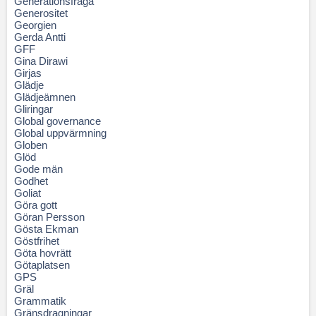
Generationsfråga
Generositet
Georgien
Gerda Antti
GFF
Gina Dirawi
Girjas
Glädje
Glädjeämnen
Gliringar
Global governance
Global uppvärmning
Globen
Glöd
Gode män
Godhet
Goliat
Göra gott
Göran Persson
Gösta Ekman
Göstfrihet
Göta hovrätt
Götaplatsen
GPS
Gräl
Grammatik
Gränsdragningar