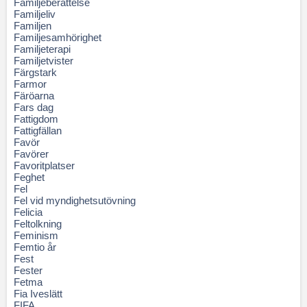
Familjeberättelse
Familjeliv
Familjen
Familjesamhörighet
Familjeterapi
Familjetvister
Färgstark
Farmor
Färöarna
Fars dag
Fattigdom
Fattigfällan
Favör
Favörer
Favoritplatser
Feghet
Fel
Fel vid myndighetsutövning
Felicia
Feltolkning
Feminism
Femtio år
Fest
Fester
Fetma
Fia Iveslätt
FIFA