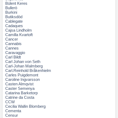
Bülent Keres
Bullerö
Burkini
Butiksdöd
Cablegate
Cadaques
Cajsa Lindholm
Camilla Kvartoft
Cancer
Cannabis
Cannes
Caravaggio
Carl Bildt
Carl Johan von Seth
Carl-Johan Malmberg
Carl.Reinhold Bråkenhielm
Carles Puigdemont
Caroline Ingvarsson
Casten Almqvist
Caster Semenya
Catarina Barketorp
Catrine da Costa
CCW
Cecilia Wallin Blomberg
Cementa
Censur