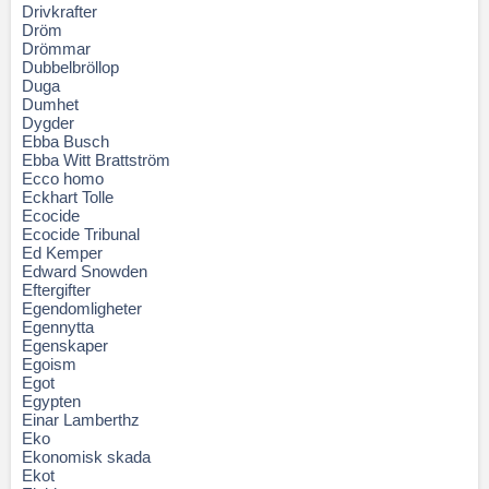
Drivkrafter
Dröm
Drömmar
Dubbelbröllop
Duga
Dumhet
Dygder
Ebba Busch
Ebba Witt Brattström
Ecco homo
Eckhart Tolle
Ecocide
Ecocide Tribunal
Ed Kemper
Edward Snowden
Eftergifter
Egendomligheter
Egennytta
Egenskaper
Egoism
Egot
Egypten
Einar Lamberthz
Eko
Ekonomisk skada
Ekot