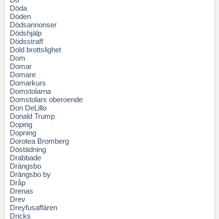
Döda
Döden
Dödsannonser
Dödshjälp
Dödsstraff
Dold brottslighet
Dom
Domar
Domare
Domarkurs
Domstolarna
Domstolars oberoende
Don DeLillo
Donald Trump
Doping
Dopning
Dorotea Bromberg
Döstädning
Drabbade
Drängsbo
Drängsbo by
Dråp
Drenas
Drev
Dreyfusaffären
Dricks