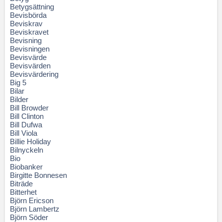
Betygsättning
Bevisbörda
Beviskrav
Beviskravet
Bevisning
Bevisningen
Bevisvärde
Bevisvärden
Bevisvärdering
Big 5
Bilar
Bilder
Bill Browder
Bill Clinton
Bill Dufwa
Bill Viola
Billie Holiday
Bilnyckeln
Bio
Biobanker
Birgitte Bonnesen
Biträde
Bitterhet
Björn Ericson
Björn Lambertz
Björn Söder