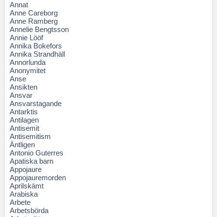
Annat
Anne Careborg
Anne Ramberg
Annelie Bengtsson
Annie Lööf
Annika Bokefors
Annika Strandhäll
Annorlunda
Anonymitet
Anse
Ansikten
Ansvar
Ansvarstagande
Antarktis
Antilagen
Antisemit
Antisemitism
Äntligen
Antonio Guterres
Apatiska barn
Appojaure
Appojauremorden
Aprilskämt
Arabiska
Arbete
Arbetsbörda