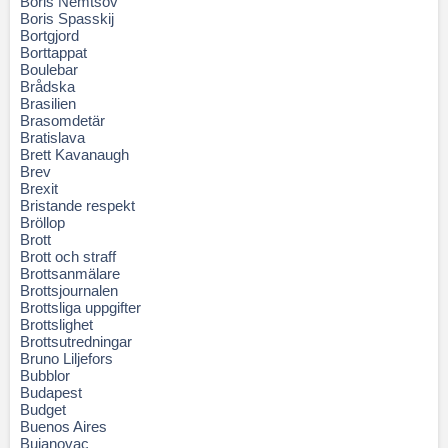
Boris Nemtsov
Boris Spasskij
Bortgjord
Borttappat
Boulebar
Brådska
Brasilien
Brasomdetär
Bratislava
Brett Kavanaugh
Brev
Brexit
Bristande respekt
Bröllop
Brott
Brott och straff
Brottsanmälare
Brottsjournalen
Brottsliga uppgifter
Brottslighet
Brottsutredningar
Bruno Liljefors
Bubblor
Budapest
Budget
Buenos Aires
Bujanovac