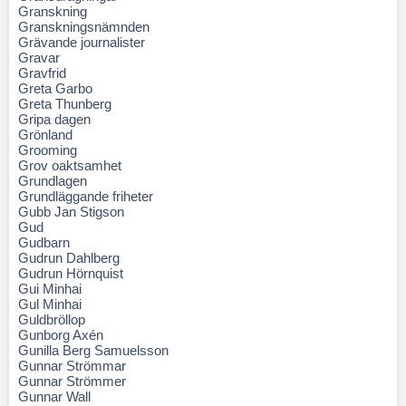
Granskning
Granskningsnämnden
Grävande journalister
Gravar
Gravfrid
Greta Garbo
Greta Thunberg
Gripa dagen
Grönland
Grooming
Grov oaktsamhet
Grundlagen
Grundläggande friheter
Gubb Jan Stigson
Gud
Gudbarn
Gudrun Dahlberg
Gudrun Hörnquist
Gui Minhai
Gul Minhai
Guldbröllop
Gunborg Axén
Gunilla Berg Samuelsson
Gunnar Strömmar
Gunnar Strömmer
Gunnar Wall