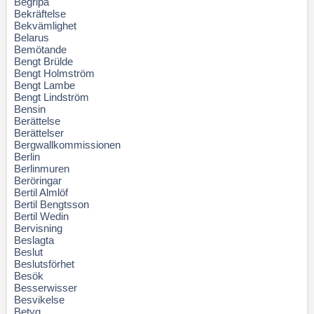
Begripa
Bekräftelse
Bekvämlighet
Belarus
Bemötande
Bengt Brülde
Bengt Holmström
Bengt Lambe
Bengt Lindström
Bensin
Berättelse
Berättelser
Bergwallkommissionen
Berlin
Berlinmuren
Beröringar
Bertil Almlöf
Bertil Bengtsson
Bertil Wedin
Bervisning
Beslagta
Beslut
Beslutsförhet
Besök
Besserwisser
Besvikelse
Betyg