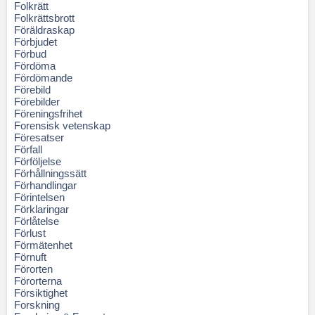
Folkrätt
Folkrättsbrott
Föräldraskap
Förbjudet
Förbud
Fördöma
Fördömande
Förebild
Förebilder
Föreningsfrihet
Forensisk vetenskap
Föresatser
Förfall
Förföljelse
Förhållningssätt
Förhandlingar
Förintelsen
Förklaringar
Förlåtelse
Förlust
Förmätenhet
Förnuft
Förorten
Förorterna
Försiktighet
Forskning