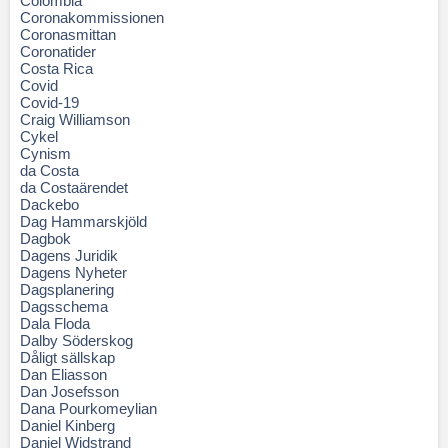
Colombia
Coronakommissionen
Coronasmittan
Coronatider
Costa Rica
Covid
Covid-19
Craig Williamson
Cykel
Cynism
da Costa
da Costaärendet
Dackebo
Dag Hammarskjöld
Dagbok
Dagens Juridik
Dagens Nyheter
Dagsplanering
Dagsschema
Dala Floda
Dalby Söderskog
Dåligt sällskap
Dan Eliasson
Dan Josefsson
Dana Pourkomeylian
Daniel Kinberg
Daniel Widstrand