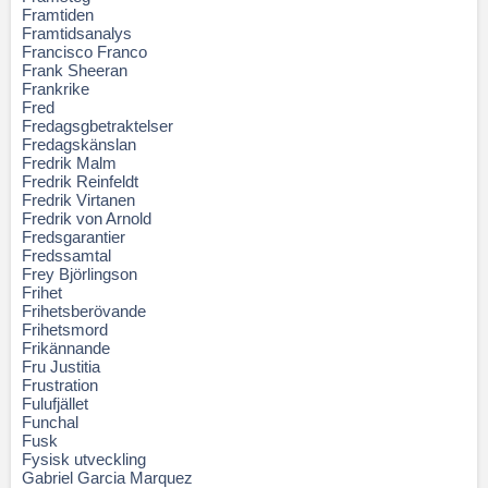
Framtiden
Framtidsanalys
Francisco Franco
Frank Sheeran
Frankrike
Fred
Fredagsgbetraktelser
Fredagskänslan
Fredrik Malm
Fredrik Reinfeldt
Fredrik Virtanen
Fredrik von Arnold
Fredsgarantier
Fredssamtal
Frey Björlingson
Frihet
Frihetsberövande
Frihetsmord
Frikännande
Fru Justitia
Frustration
Fulufjället
Funchal
Fusk
Fysisk utveckling
Gabriel Garcia Marquez