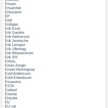
Ensam
Ensamhet
Entusiasm
EP
Erbil
Erdogan
Erik Eson
Erik Gandini
Erik Helmerson
Erik Jennische
Erik Lempert
Erik Ullenhag
Erik Wennerström
Erik XIV
Eritrea
Erkan Zengin
Ernest Hemingway
Eskil Andersson
Eskil Erlandsson
Essaouira
ESTA
Estland
Estonia
Etnicitet
EU
EU-val