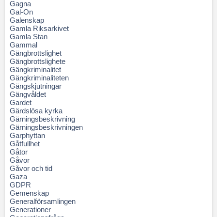
Gagna
Gal-On
Galenskap
Gamla Riksarkivet
Gamla Stan
Gammal
Gängbrottslighet
Gängbrottslighete
Gängkriminalitet
Gängkriminaliteten
Gängskjutningar
Gängvåldet
Gardet
Gärdslösa kyrka
Gärningsbeskrivning
Gärningsbeskrivningen
Garphyttan
Gåtfullhet
Gåtor
Gåvor
Gåvor och tid
Gaza
GDPR
Gemenskap
Generalförsamlingen
Generationer