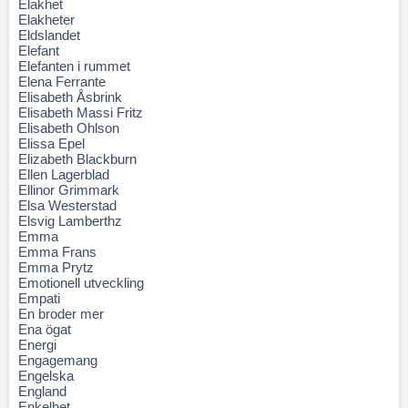
Elakhet
Elakheter
Eldslandet
Elefant
Elefanten i rummet
Elena Ferrante
Elisabeth Åsbrink
Elisabeth Massi Fritz
Elisabeth Ohlson
Elissa Epel
Elizabeth Blackburn
Ellen Lagerblad
Ellinor Grimmark
Elsa Westerstad
Elsvig Lamberthz
Emma
Emma Frans
Emma Prytz
Emotionell utveckling
Empati
En broder mer
Ena ögat
Energi
Engagemang
Engelska
England
Enkelhet