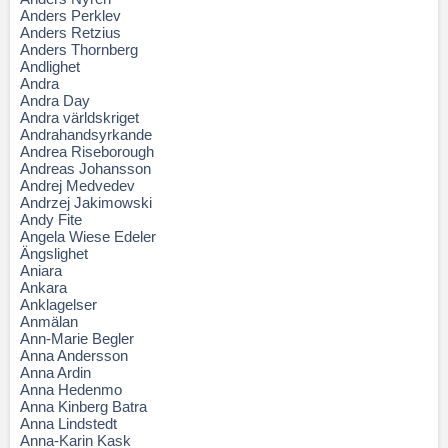
Anders Perklev
Anders Retzius
Anders Thornberg
Andlighet
Andra
Andra Day
Andra världskriget
Andrahandsyrkande
Andrea Riseborough
Andreas Johansson
Andrej Medvedev
Andrzej Jakimowski
Andy Fite
Angela Wiese Edeler
Ängslighet
Aniara
Ankara
Anklagelser
Anmälan
Ann-Marie Begler
Anna Andersson
Anna Ardin
Anna Hedenmo
Anna Kinberg Batra
Anna Lindstedt
Anna-Karin Kask