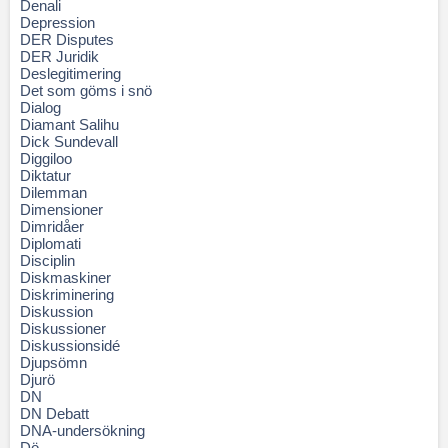
Denali
Depression
DER Disputes
DER Juridik
Deslegitimering
Det som göms i snö
Dialog
Diamant Salihu
Dick Sundevall
Diggiloo
Diktatur
Dilemman
Dimensioner
Dimridåer
Diplomati
Disciplin
Diskmaskiner
Diskriminering
Diskussion
Diskussioner
Diskussionsidé
Djupsömn
Djurö
DN
DN Debatt
DNA-undersökning
Dö