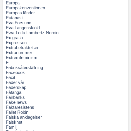
Europa
Europakonventionen
Europas länder
Eutanasi
Eva Forslund
Eva Langenskiöld
Ewa-Lotta Lambertz-Nordin
Ex gratia
Expressen
Extrabetraktelser
Extranummer
Extremfeminism
F
Fabriksåterställning
Facebook
Facit
Fader vår
Faderskap
Fåfänga
Fairbanks
Fake news
Faktaresistens
Fallet Robin
Falska anklagelser
Falskhet
Familj