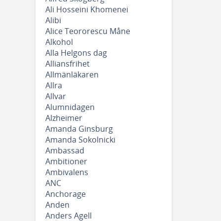
Ali Hosseini Khomenei
Alibi
Alice Teororescu Måne
Alkohol
Alla Helgons dag
Alliansfrihet
Allmänläkaren
Allra
Allvar
Alumnidagen
Alzheimer
Amanda Ginsburg
Amanda Sokolnicki
Ambassad
Ambitioner
Ambivalens
ANC
Anchorage
Anden
Anders Agell