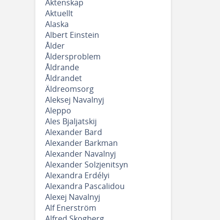
Äktenskap
Aktuellt
Alaska
Albert Einstein
Ålder
Åldersproblem
Åldrande
Åldrandet
Äldreomsorg
Aleksej Navalnyj
Aleppo
Ales Bjaljatskij
Alexander Bard
Alexander Barkman
Alexander Navalnyj
Alexander Solzjenitsyn
Alexandra Erdélyi
Alexandra Pascalidou
Alexej Navalnyj
Alf Enerström
Alfred Skogberg