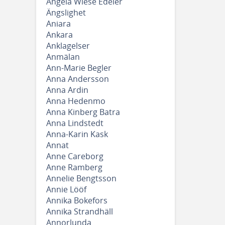
Angela Wiese Edeler
Ängslighet
Aniara
Ankara
Anklagelser
Anmälan
Ann-Marie Begler
Anna Andersson
Anna Ardin
Anna Hedenmo
Anna Kinberg Batra
Anna Lindstedt
Anna-Karin Kask
Annat
Anne Careborg
Anne Ramberg
Annelie Bengtsson
Annie Lööf
Annika Bokefors
Annika Strandhäll
Annorlunda