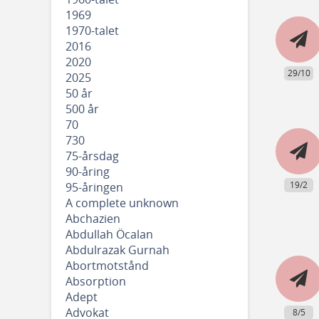
1969
1970-talet
2016
2020
29/10
2025
50 år
500 år
70
730
75-årsdag
90-åring
19/2
95-åringen
A complete unknown
Abchazien
Abdullah Öcalan
Abdulrazak Gurnah
Abortmotstånd
Absorption
Adept
Advokat
8/5