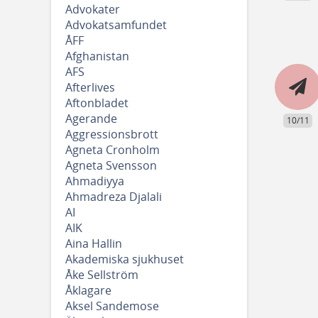
Advokater
Advokatsamfundet
ÅFF
Afghanistan
AFS
Afterlives
Aftonbladet
Agerande
10/11
Aggressionsbrott
Agneta Cronholm
Agneta Svensson
Ahmadiyya
Ahmadreza Djalali
AI
AIK
Aina Hallin
Akademiska sjukhuset
Åke Sellström
Åklagare
Aksel Sandemose