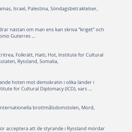
mas, Israel, Palestina, Söndagsbetraktelser,
 undrar nästan om man ens kan skriva ”kriget” och
tonio Guterres ...
rea, Folkrätt, Haiti, Hot, Institute for Cultural
staten, Ryssland, Somalia,
växande hoten mot demokratin i olika länder i
ute for Cultural Diplomacy (ICD), vars ...
, Internationella brottmålsdomstolen, Mord,
 bör acceptera att de styrande i Ryssland mördar