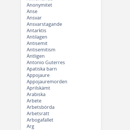
Anonymitet
Anse
Ansvar
Ansvarstagande
Antarktis
Antilagen
Antisemit
Antisemitism
Äntligen
Antonio Guterres
Apatiska barn
Appojaure
Appojauremorden
Aprilskämt
Arabiska
Arbete
Arbetsbörda
Arbetsrätt
Arbogafallet
Arg