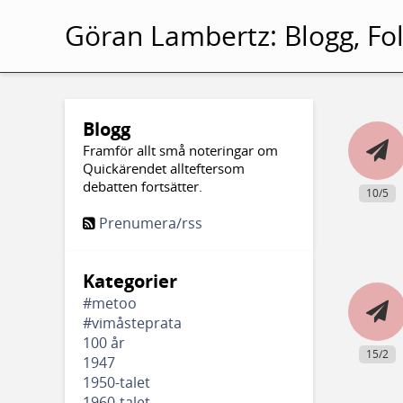
Göran Lambertz:
Blogg, Fol
Blogg
Framför allt små noteringar om
Quickärendet allteftersom
debatten fortsätter.
10/5
Prenumera/rss
Kategorier
#metoo
#vimåsteprata
100 år
15/2
1947
1950-talet
1960-talet