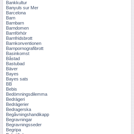
Bankkultur
Banyuls sur Mer
Barcelona
Barn
Barnbarn
Barndomen
Barnförhör
Barnfridsbrott
Barnkonventionen
Barnpornografibrott
Basinkomst
Båstad
Bastubad
Bäver
Bayes
Bayes sats
BB
Bebis
Bedömningsdilemma
Bedrägeri
Bedrägerier
Bedragerska
Begåvningshandikapp
Begravningar
Begravningsseder
Begripa