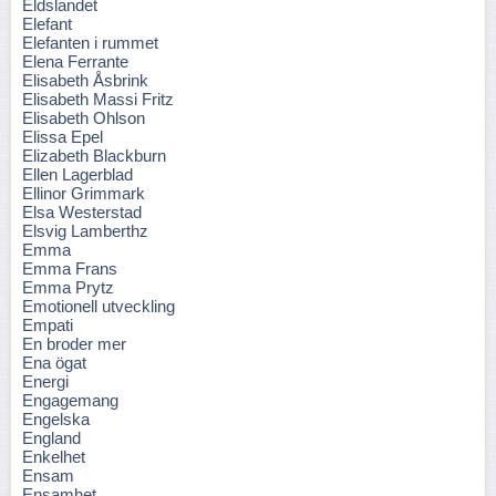
Eldslandet
Elefant
Elefanten i rummet
Elena Ferrante
Elisabeth Åsbrink
Elisabeth Massi Fritz
Elisabeth Ohlson
Elissa Epel
Elizabeth Blackburn
Ellen Lagerblad
Ellinor Grimmark
Elsa Westerstad
Elsvig Lamberthz
Emma
Emma Frans
Emma Prytz
Emotionell utveckling
Empati
En broder mer
Ena ögat
Energi
Engagemang
Engelska
England
Enkelhet
Ensam
Ensamhet