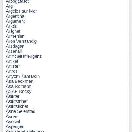
Arbogafallet
Arg
Argelès sur Mer
Argentina
Argument
Arktis
Ärlighet
Armenien
Aron Verständig
Årsdagar
Arsenall
Artificiell intelligens
Artikel
Artister
Artros
Artyom Kamardin
Åsa Beckman
Åsa Romson
ASAP Rocky
Åsikter
Åsiktsfrihet
Åsiktslikhet
Åsne Seierstad
Åsnen
Asocial
Asperger
Assisterat självmord