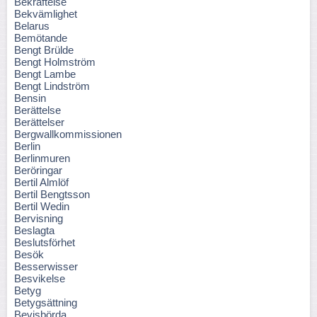
Bekräftelse
Bekvämlighet
Belarus
Bemötande
Bengt Brülde
Bengt Holmström
Bengt Lambe
Bengt Lindström
Bensin
Berättelse
Berättelser
Bergwallkommissionen
Berlin
Berlinmuren
Beröringar
Bertil Almlöf
Bertil Bengtsson
Bertil Wedin
Bervisning
Beslagta
Beslutsförhet
Besök
Besserwisser
Besvikelse
Betyg
Betygsättning
Bevisbörda