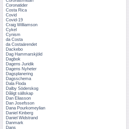
Coronasmittan
Coronatider
Costa Rica
Covid
Covid-19
Craig Williamson
Cykel
Cynism
da Costa
da Costaärendet
Dackebo
Dag Hammarskjöld
Dagbok
Dagens Juridik
Dagens Nyheter
Dagsplanering
Dagsschema
Dala Floda
Dalby Söderskog
Dåligt sällskap
Dan Eliasson
Dan Josefsson
Dana Pourkomeylian
Daniel Kinberg
Daniel Widstrand
Danmark
Dans