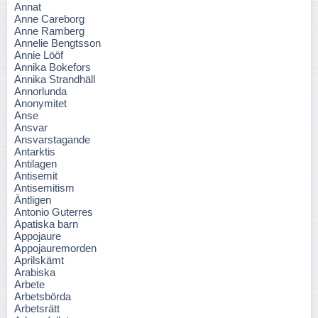
Annat
Anne Careborg
Anne Ramberg
Annelie Bengtsson
Annie Lööf
Annika Bokefors
Annika Strandhäll
Annorlunda
Anonymitet
Anse
Ansvar
Ansvarstagande
Antarktis
Antilagen
Antisemit
Antisemitism
Äntligen
Antonio Guterres
Apatiska barn
Appojaure
Appojauremorden
Aprilskämt
Arabiska
Arbete
Arbetsbörda
Arbetsrätt