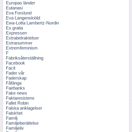
Europas länder
Eutanasi
Eva Forslund
Eva Langenskiöld
Ewa-Lotta Lambertz-Nordin
Ex gratia
Expressen
Extrabetraktelser
Extranummer
Extremfeminism
F
Fabriksåterställning
Facebook
Facit
Fader vår
Faderskap
Fåfänga
Fairbanks
Fake news
Faktaresistens
Fallet Robin
Falska anklagelser
Falskhet
Familj
Familjeberättelse
Familjeliv