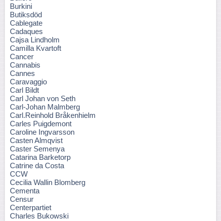
Burkini
Butiksdöd
Cablegate
Cadaques
Cajsa Lindholm
Camilla Kvartoft
Cancer
Cannabis
Cannes
Caravaggio
Carl Bildt
Carl Johan von Seth
Carl-Johan Malmberg
Carl.Reinhold Bråkenhielm
Carles Puigdemont
Caroline Ingvarsson
Casten Almqvist
Caster Semenya
Catarina Barketorp
Catrine da Costa
CCW
Cecilia Wallin Blomberg
Cementa
Censur
Centerpartiet
Charles Bukowski