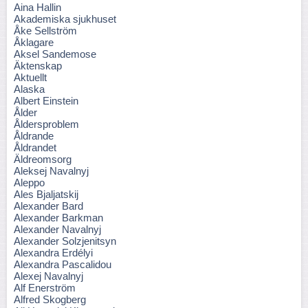
Aina Hallin
Akademiska sjukhuset
Åke Sellström
Åklagare
Aksel Sandemose
Äktenskap
Aktuellt
Alaska
Albert Einstein
Ålder
Åldersproblem
Åldrande
Åldrandet
Äldreomsorg
Aleksej Navalnyj
Aleppo
Ales Bjaljatskij
Alexander Bard
Alexander Barkman
Alexander Navalnyj
Alexander Solzjenitsyn
Alexandra Erdélyi
Alexandra Pascalidou
Alexej Navalnyj
Alf Enerström
Alfred Skogberg