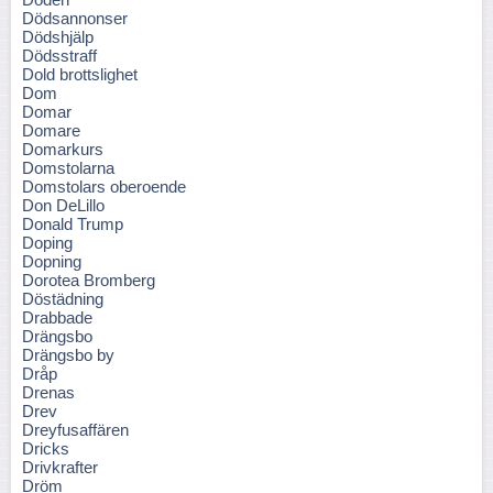
Dödsannonser
Dödshjälp
Dödsstraff
Dold brottslighet
Dom
Domar
Domare
Domarkurs
Domstolarna
Domstolars oberoende
Don DeLillo
Donald Trump
Doping
Dopning
Dorotea Bromberg
Döstädning
Drabbade
Drängsbo
Drängsbo by
Dråp
Drenas
Drev
Dreyfusaffären
Dricks
Drivkrafter
Dröm