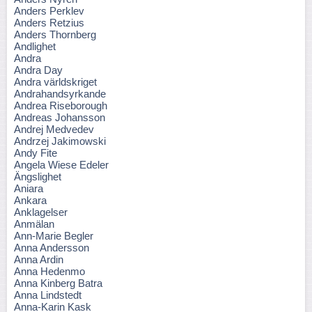
Anders Perklev
Anders Retzius
Anders Thornberg
Andlighet
Andra
Andra Day
Andra världskriget
Andrahandsyrkande
Andrea Riseborough
Andreas Johansson
Andrej Medvedev
Andrzej Jakimowski
Andy Fite
Angela Wiese Edeler
Ängslighet
Aniara
Ankara
Anklagelser
Anmälan
Ann-Marie Begler
Anna Andersson
Anna Ardin
Anna Hedenmo
Anna Kinberg Batra
Anna Lindstedt
Anna-Karin Kask