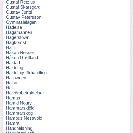
Gustaf Retzius
Gustaf Skarsgård
Gustav Juntti
Gustav Petersson
Gymnasielagen
Hädelse
Hagamannen
Hagerstown
Hågkomst
Haiti
Håkan Nesser
Håkon Grøttland
Häktad
Häktning
Häktningsförhandling
Halloween
Hälsa
Halt
Halvårsbetraktelser
Hamas
Hamid Noury
Hammarskjöld
Hammarskog
Hampus Nessvold
Hamra
Handhälsning