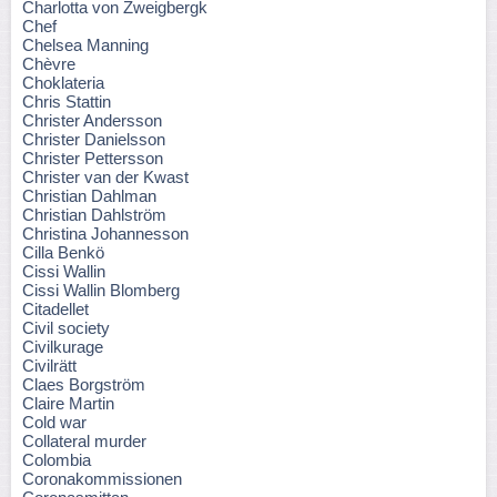
Charlotta von Zweigbergk
Chef
Chelsea Manning
Chèvre
Choklateria
Chris Stattin
Christer Andersson
Christer Danielsson
Christer Pettersson
Christer van der Kwast
Christian Dahlman
Christian Dahlström
Christina Johannesson
Cilla Benkö
Cissi Wallin
Cissi Wallin Blomberg
Citadellet
Civil society
Civilkurage
Civilrätt
Claes Borgström
Claire Martin
Cold war
Collateral murder
Colombia
Coronakommissionen