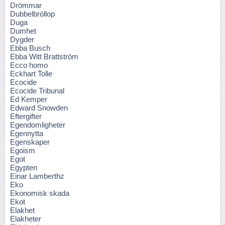
Drömmar
Dubbelbröllop
Duga
Dumhet
Dygder
Ebba Busch
Ebba Witt Brattström
Ecco homo
Eckhart Tolle
Ecocide
Ecocide Tribunal
Ed Kemper
Edward Snowden
Eftergifter
Egendomligheter
Egennytta
Egenskaper
Egoism
Egot
Egypten
Einar Lamberthz
Eko
Ekonomisk skada
Ekot
Elakhet
Elakheter