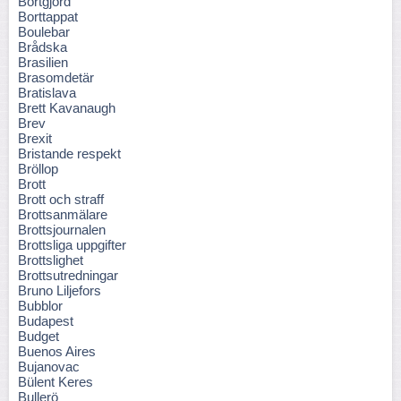
Bortgjord
Borttappat
Boulebar
Brådska
Brasilien
Brasomdetär
Bratislava
Brett Kavanaugh
Brev
Brexit
Bristande respekt
Bröllop
Brott
Brott och straff
Brottsanmälare
Brottsjournalen
Brottsliga uppgifter
Brottslighet
Brottsutredningar
Bruno Liljefors
Bubblor
Budapest
Budget
Buenos Aires
Bujanovac
Bülent Keres
Bullerö