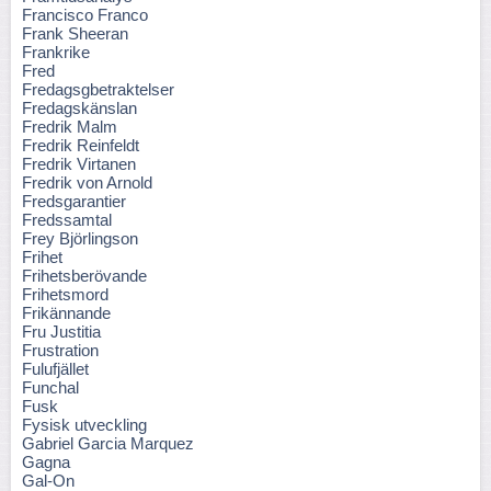
Francisco Franco
Frank Sheeran
Frankrike
Fred
Fredagsgbetraktelser
Fredagskänslan
Fredrik Malm
Fredrik Reinfeldt
Fredrik Virtanen
Fredrik von Arnold
Fredsgarantier
Fredssamtal
Frey Björlingson
Frihet
Frihetsberövande
Frihetsmord
Frikännande
Fru Justitia
Frustration
Fulufjället
Funchal
Fusk
Fysisk utveckling
Gabriel Garcia Marquez
Gagna
Gal-On