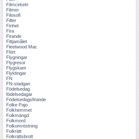
Filmcirkeln
Filmer
Filosofi
Filter
Finhet
Fira
Firande
Fittjamålet
Fleetwood Mac
Flört
Flygningar
Flygresor
Flygskam
Flyktingar
FN
FN-stadgan
Födelsedag
födelsedagar
Födelsedagsfirande
Folke Pajo
Folkhemmet
Folkmängd
Folkmord
Folkomröstning
Folkrätt
Folkrättsbrott