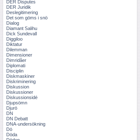
DER Disputes
DER Juridik
Deslegitimering
Det som göms i snö
Dialog
Diamant Salihu
Dick Sundevall
Diggiloo
Diktatur
Dilemman
Dimensioner
Dimridåer
Diplomati
Disciplin
Diskmaskiner
Diskriminering
Diskussion
Diskussioner
Diskussionsidé
Djupsömn
Djurö
DN
DN Debatt
DNA-undersökning
Dö
Döda
Döden