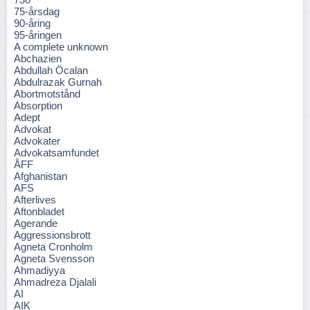
75-årsdag
90-åring
95-åringen
A complete unknown
Abchazien
Abdullah Öcalan
Abdulrazak Gurnah
Abortmotstånd
Absorption
Adept
Advokat
Advokater
Advokatsamfundet
ÅFF
Afghanistan
AFS
Afterlives
Aftonbladet
Agerande
Aggressionsbrott
Agneta Cronholm
Agneta Svensson
Ahmadiyya
Ahmadreza Djalali
AI
AIK