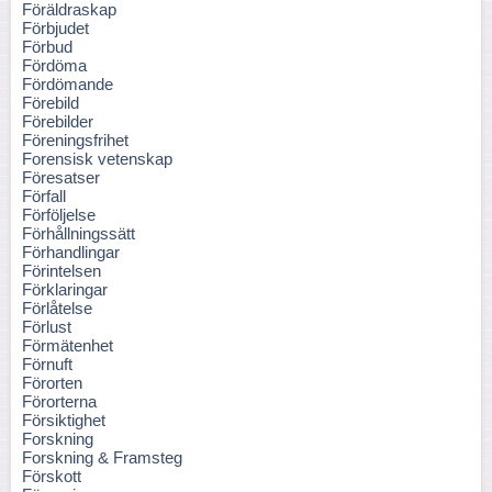
Föräldraskap
Förbjudet
Förbud
Fördöma
Fördömande
Förebild
Förebilder
Föreningsfrihet
Forensisk vetenskap
Föresatser
Förfall
Förföljelse
Förhållningssätt
Förhandlingar
Förintelsen
Förklaringar
Förlåtelse
Förlust
Förmätenhet
Förnuft
Förorten
Förorterna
Försiktighet
Forskning
Forskning & Framsteg
Förskott