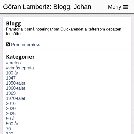
Göran Lambertz:
Blogg, Johan
Meny
Nordin
Blogg
Framför allt små noteringar om Quickärendet allteftersom debatten
fortsätter.
Prenumera/rss
Kategorier
#metoo
#vimåsteprata
100 år
1947
1950-talet
1960-talet
1969
1970-talet
2016
2020
2025
50 år
500 år
70
730