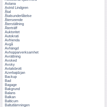
Astana
Astrid Lindgren
Åtal
Åtalsunderlåtelse
Återseende
Återställning
Återträff
Auktoritet
Autokrati
Avfrienda
Avgå
Avhängd
Avhopparverksamhet
Avrättning
Avsked
Avsky
Avtalsbrott
Azerbajdzjan
Backup
Bad
Bagage
Bakgrund
Balans
Balkan
Balticum
Baltutlämningen