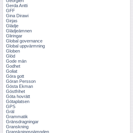
Georgien
Gerda Antti
GFF
Gina Dirawi
Girjas
Glädje
Glädjeämnen
Gliringar
Global governance
Global uppvärmning
Globen
Glöd
Gode män
Godhet
Goliat
Göra gott
Göran Persson
Gösta Ekman
Göstfrihet
Göta hovrätt
Götaplatsen
GPS
Gräl
Grammatik
Gränsdragningar
Granskning
Granskningsnämnden