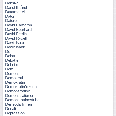
Danska
Danstillstånd
Datatrassel
Dator
Datorer
David Cameron
David Eberhard
David Fredin
David Rydell
Dawit Isaac
Dawit Isaak
De
Debatt
Debatten
Debetkort
Dem
Demens
Demokrati
Demokratin
Demokratirörelsen
Demonstration
Demonstrationer
Demonstrationsfrihet
Den röda filmen
Denali
Depression