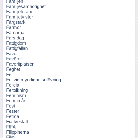
Familjen
Familjesamhörighet
Familjeterapi
Familjetvister
Färgstark
Farmor
Färöarna
Fars dag
Fattigdom
Fattigfällan
Favör
Favörer
Favoritplatser
Feghet
Fel
Fel vid myndighetsutövning
Felicia
Feltolkning
Feminism
Femtio år
Fest
Fester
Fetma
Fia Iveslätt
FIFA
Filippinerna
Film