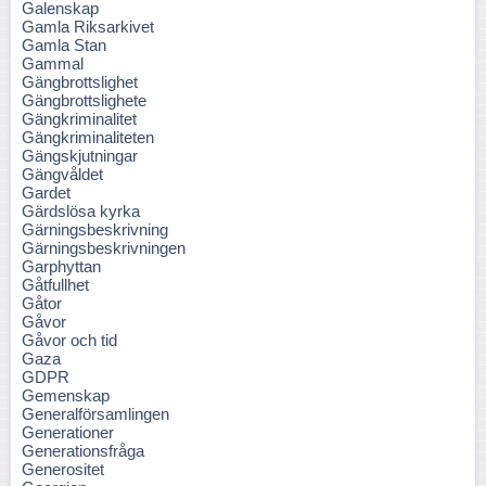
Galenskap
Gamla Riksarkivet
Gamla Stan
Gammal
Gängbrottslighet
Gängbrottslighete
Gängkriminalitet
Gängkriminaliteten
Gängskjutningar
Gängvåldet
Gardet
Gärdslösa kyrka
Gärningsbeskrivning
Gärningsbeskrivningen
Garphyttan
Gåtfullhet
Gåtor
Gåvor
Gåvor och tid
Gaza
GDPR
Gemenskap
Generalförsamlingen
Generationer
Generationsfråga
Generositet