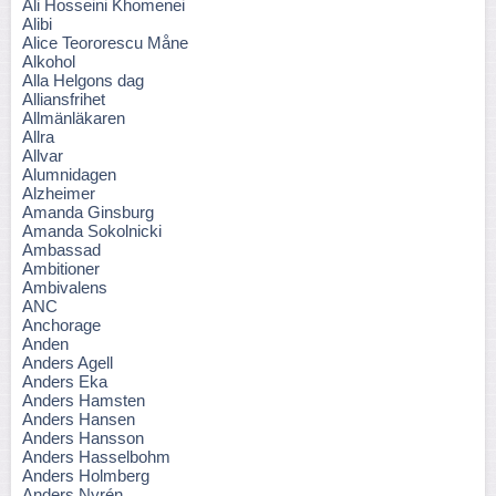
Ali Hosseini Khomenei
Alibi
Alice Teororescu Måne
Alkohol
Alla Helgons dag
Alliansfrihet
Allmänläkaren
Allra
Allvar
Alumnidagen
Alzheimer
Amanda Ginsburg
Amanda Sokolnicki
Ambassad
Ambitioner
Ambivalens
ANC
Anchorage
Anden
Anders Agell
Anders Eka
Anders Hamsten
Anders Hansen
Anders Hansson
Anders Hasselbohm
Anders Holmberg
Anders Nyrén