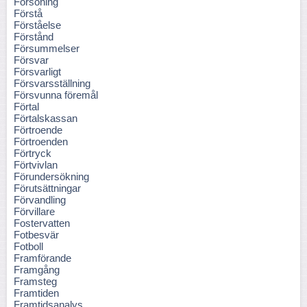
Försoning
Förstå
Förståelse
Förstånd
Försummelser
Försvar
Försvarligt
Försvarsställning
Försvunna föremål
Förtal
Förtalskassan
Förtroende
Förtroenden
Förtryck
Förtvivlan
Förundersökning
Förutsättningar
Förvandling
Förvillare
Fostervatten
Fotbesvär
Fotboll
Framförande
Framgång
Framsteg
Framtiden
Framtidsanalys