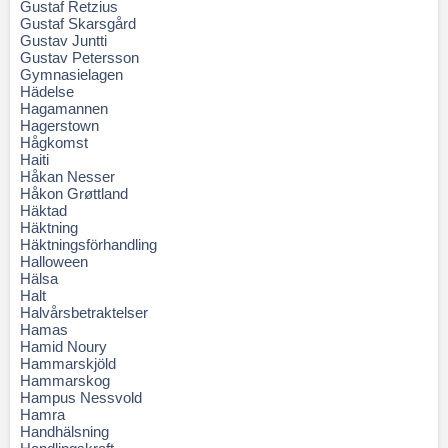
Gustaf Retzius
Gustaf Skarsgård
Gustav Juntti
Gustav Petersson
Gymnasielagen
Hädelse
Hagamannen
Hagerstown
Hågkomst
Haiti
Håkan Nesser
Håkon Grøttland
Häktad
Häktning
Häktningsförhandling
Halloween
Hälsa
Halt
Halvårsbetraktelser
Hamas
Hamid Noury
Hammarskjöld
Hammarskog
Hampus Nessvold
Hamra
Handhälsning