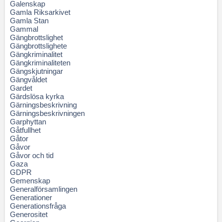
Galenskap
Gamla Riksarkivet
Gamla Stan
Gammal
Gängbrottslighet
Gängbrottslighete
Gängkriminalitet
Gängkriminaliteten
Gängskjutningar
Gängvåldet
Gardet
Gärdslösa kyrka
Gärningsbeskrivning
Gärningsbeskrivningen
Garphyttan
Gåtfullhet
Gåtor
Gåvor
Gåvor och tid
Gaza
GDPR
Gemenskap
Generalförsamlingen
Generationer
Generationsfråga
Generositet