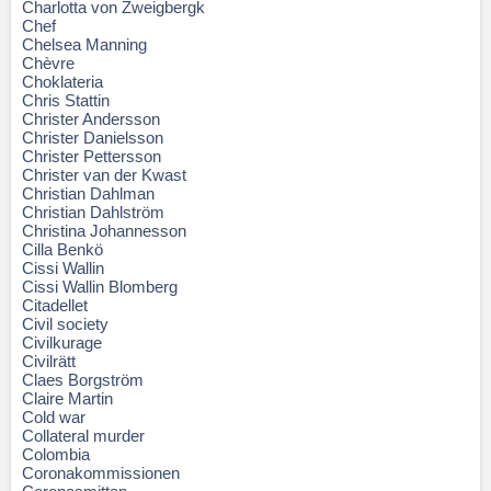
Charlotta von Zweigbergk
Chef
Chelsea Manning
Chèvre
Choklateria
Chris Stattin
Christer Andersson
Christer Danielsson
Christer Pettersson
Christer van der Kwast
Christian Dahlman
Christian Dahlström
Christina Johannesson
Cilla Benkö
Cissi Wallin
Cissi Wallin Blomberg
Citadellet
Civil society
Civilkurage
Civilrätt
Claes Borgström
Claire Martin
Cold war
Collateral murder
Colombia
Coronakommissionen