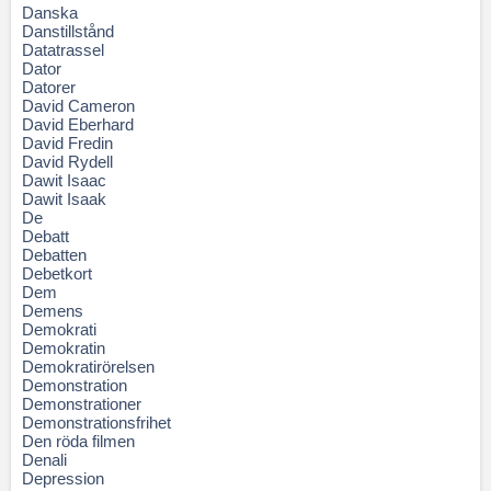
Danska
Danstillstånd
Datatrassel
Dator
Datorer
David Cameron
David Eberhard
David Fredin
David Rydell
Dawit Isaac
Dawit Isaak
De
Debatt
Debatten
Debetkort
Dem
Demens
Demokrati
Demokratin
Demokratirörelsen
Demonstration
Demonstrationer
Demonstrationsfrihet
Den röda filmen
Denali
Depression