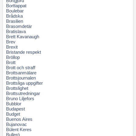
Bortgjord
Borttappat
Boulebar
Brådska
Brasilien
Brasomdetär
Bratislava
Brett Kavanaugh
Brev
Brexit
Bristande respekt
Bröllop
Brott
Brott och straff
Brottsanmälare
Brottsjournalen
Brottsliga uppgifter
Brottslighet
Brottsutredningar
Bruno Liljefors
Bubblor
Budapest
Budget
Buenos Aires
Bujanovac
Bülent Keres
Bullerö