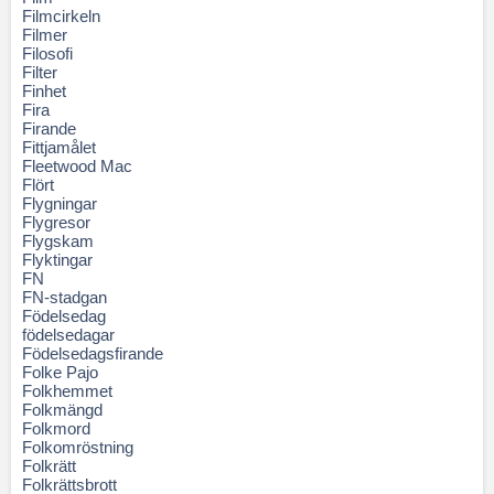
Filmcirkeln
Filmer
Filosofi
Filter
Finhet
Fira
Firande
Fittjamålet
Fleetwood Mac
Flört
Flygningar
Flygresor
Flygskam
Flyktingar
FN
FN-stadgan
Födelsedag
födelsedagar
Födelsedagsfirande
Folke Pajo
Folkhemmet
Folkmängd
Folkmord
Folkomröstning
Folkrätt
Folkrättsbrott