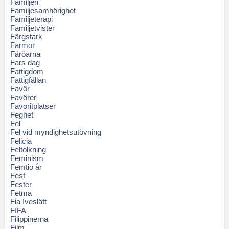
Familjen
Familjesamhörighet
Familjeterapi
Familjetvister
Färgstark
Farmor
Färöarna
Fars dag
Fattigdom
Fattigfällan
Favör
Favörer
Favoritplatser
Feghet
Fel
Fel vid myndighetsutövning
Felicia
Feltolkning
Feminism
Femtio år
Fest
Fester
Fetma
Fia Iveslätt
FIFA
Filippinerna
Film