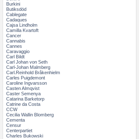
Burkini
Butiksdöd
Cablegate
Cadaques
Cajsa Lindholm
Camilla Kvartoft
Cancer
Cannabis
Cannes
Caravaggio
Carl Bildt
Carl Johan von Seth
Carl-Johan Malmberg
Carl.Reinhold Bråkenhielm
Carles Puigdemont
Caroline Ingvarsson
Casten Almqvist
Caster Semenya
Catarina Barketorp
Catrine da Costa
CCW
Cecilia Wallin Blomberg
Cementa
Censur
Centerpartiet
Charles Bukowski