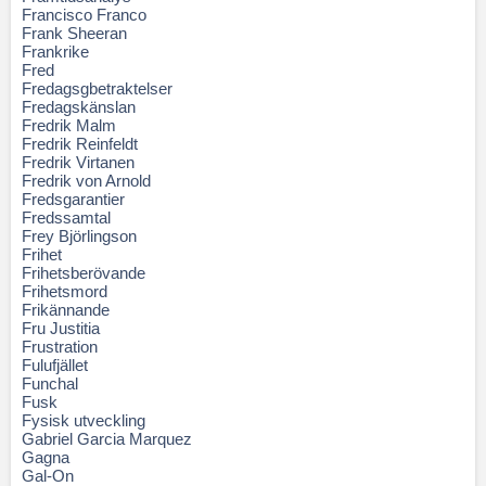
Francisco Franco
Frank Sheeran
Frankrike
Fred
Fredagsgbetraktelser
Fredagskänslan
Fredrik Malm
Fredrik Reinfeldt
Fredrik Virtanen
Fredrik von Arnold
Fredsgarantier
Fredssamtal
Frey Björlingson
Frihet
Frihetsberövande
Frihetsmord
Frikännande
Fru Justitia
Frustration
Fulufjället
Funchal
Fusk
Fysisk utveckling
Gabriel Garcia Marquez
Gagna
Gal-On