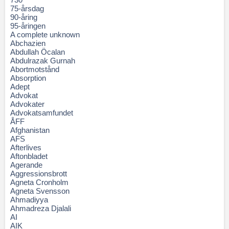
75-årsdag
90-åring
95-åringen
A complete unknown
Abchazien
Abdullah Öcalan
Abdulrazak Gurnah
Abortmotstånd
Absorption
Adept
Advokat
Advokater
Advokatsamfundet
ÅFF
Afghanistan
AFS
Afterlives
Aftonbladet
Agerande
Aggressionsbrott
Agneta Cronholm
Agneta Svensson
Ahmadiyya
Ahmadreza Djalali
AI
AIK