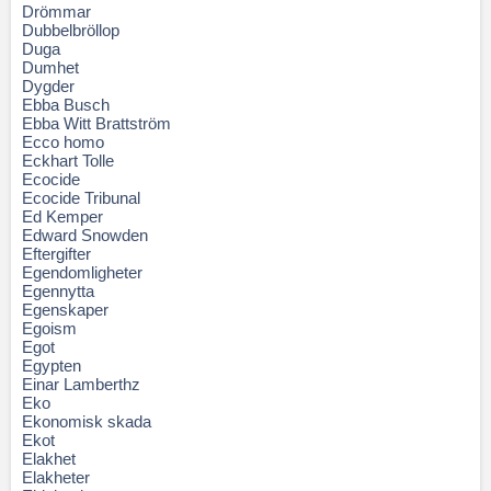
Drömmar
Dubbelbröllop
Duga
Dumhet
Dygder
Ebba Busch
Ebba Witt Brattström
Ecco homo
Eckhart Tolle
Ecocide
Ecocide Tribunal
Ed Kemper
Edward Snowden
Eftergifter
Egendomligheter
Egennytta
Egenskaper
Egoism
Egot
Egypten
Einar Lamberthz
Eko
Ekonomisk skada
Ekot
Elakhet
Elakheter