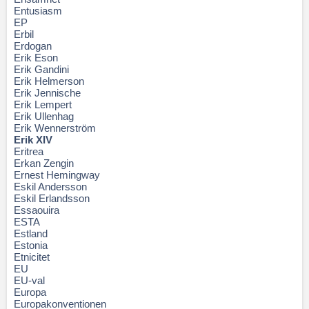
Entusiasm
EP
Erbil
Erdogan
Erik Eson
Erik Gandini
Erik Helmerson
Erik Jennische
Erik Lempert
Erik Ullenhag
Erik Wennerström
Erik XIV
Eritrea
Erkan Zengin
Ernest Hemingway
Eskil Andersson
Eskil Erlandsson
Essaouira
ESTA
Estland
Estonia
Etnicitet
EU
EU-val
Europa
Europakonventionen