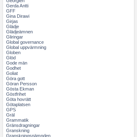
Georgien
Gerda Antti
GFF
Gina Dirawi
Girjas
Glädje
Glädjeämnen
Gliringar
Global governance
Global uppvärmning
Globen
Glöd
Gode män
Godhet
Goliat
Göra gott
Göran Persson
Gösta Ekman
Göstfrihet
Göta hovrätt
Götaplatsen
GPS
Gräl
Grammatik
Gränsdragningar
Granskning
Granskningsnämnden