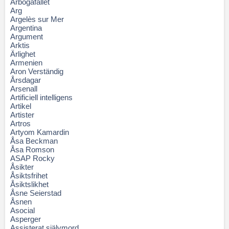
Arbogafallet
Arg
Argelès sur Mer
Argentina
Argument
Arktis
Ärlighet
Armenien
Aron Verständig
Årsdagar
Arsenall
Artificiell intelligens
Artikel
Artister
Artros
Artyom Kamardin
Åsa Beckman
Åsa Romson
ASAP Rocky
Åsikter
Åsiktsfrihet
Åsiktslikhet
Åsne Seierstad
Åsnen
Asocial
Asperger
Assisterat självmord