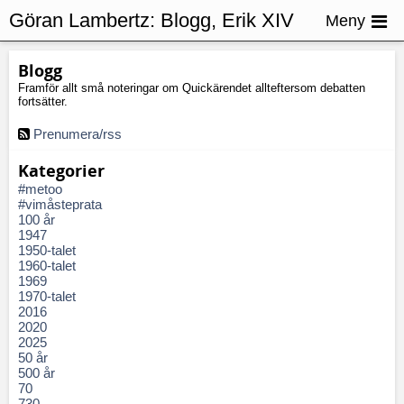
Göran Lambertz:
Blogg, Erik XIV
Meny
Blogg
Framför allt små noteringar om Quickärendet allteftersom debatten
fortsätter.
Prenumera/rss
Kategorier
#metoo
#vimåsteprata
100 år
1947
1950-talet
1960-talet
1969
1970-talet
2016
2020
2025
50 år
500 år
70
730