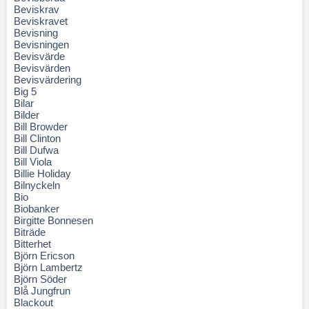
Beviskrav
Beviskravet
Bevisning
Bevisningen
Bevisvärde
Bevisvärden
Bevisvärdering
Big 5
Bilar
Bilder
Bill Browder
Bill Clinton
Bill Dufwa
Bill Viola
Billie Holiday
Bilnyckeln
Bio
Biobanker
Birgitte Bonnesen
Biträde
Bitterhet
Björn Ericson
Björn Lambertz
Björn Söder
Blå Jungfrun
Blackout