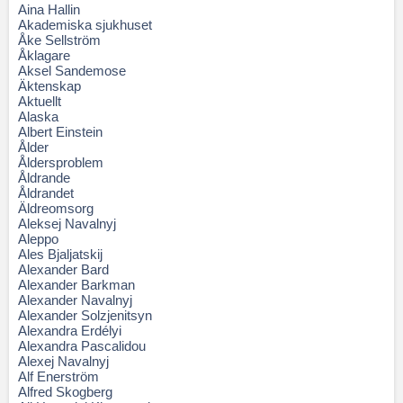
Aina Hallin
Akademiska sjukhuset
Åke Sellström
Åklagare
Aksel Sandemose
Äktenskap
Aktuellt
Alaska
Albert Einstein
Ålder
Åldersproblem
Åldrande
Åldrandet
Äldreomsorg
Aleksej Navalnyj
Aleppo
Ales Bjaljatskij
Alexander Bard
Alexander Barkman
Alexander Navalnyj
Alexander Solzjenitsyn
Alexandra Erdélyi
Alexandra Pascalidou
Alexej Navalnyj
Alf Enerström
Alfred Skogberg