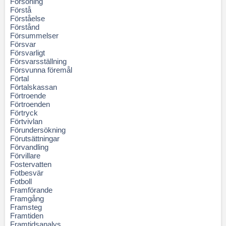
Försoning
Förstå
Förståelse
Förstånd
Försummelser
Försvar
Försvarligt
Försvarsställning
Försvunna föremål
Förtal
Förtalskassan
Förtroende
Förtroenden
Förtryck
Förtvivlan
Förundersökning
Förutsättningar
Förvandling
Förvillare
Fostervatten
Fotbesvär
Fotboll
Framförande
Framgång
Framsteg
Framtiden
Framtidsanalys