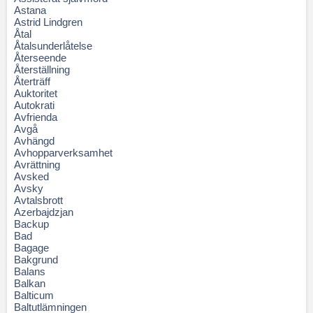
Astana
Astrid Lindgren
Åtal
Åtalsunderlåtelse
Återseende
Återställning
Återträff
Auktoritet
Autokrati
Avfrienda
Avgå
Avhängd
Avhopparverksamhet
Avrättning
Avsked
Avsky
Avtalsbrott
Azerbajdzjan
Backup
Bad
Bagage
Bakgrund
Balans
Balkan
Balticum
Baltutlämningen