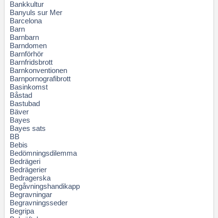
Bankkultur
Banyuls sur Mer
Barcelona
Barn
Barnbarn
Barndomen
Barnförhör
Barnfridsbrott
Barnkonventionen
Barnpornografibrott
Basinkomst
Båstad
Bastubad
Bäver
Bayes
Bayes sats
BB
Bebis
Bedömningsdilemma
Bedrägeri
Bedrägerier
Bedragerska
Begåvningshandikapp
Begravningar
Begravningsseder
Begripa