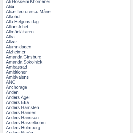
Ali Hosseini Khomenei
Alibi
Alice Teororescu Måne
Alkohol
Alla Helgons dag
Alliansfrihet
Allmänläkaren
Allra
Allvar
Alumnidagen
Alzheimer
Amanda Ginsburg
Amanda Sokolnicki
Ambassad
Ambitioner
Ambivalens
ANC
Anchorage
Anden
Anders Agell
Anders Eka
Anders Hamsten
Anders Hansen
Anders Hansson
Anders Hasselbohm
Anders Holmberg
Anders Nyrén