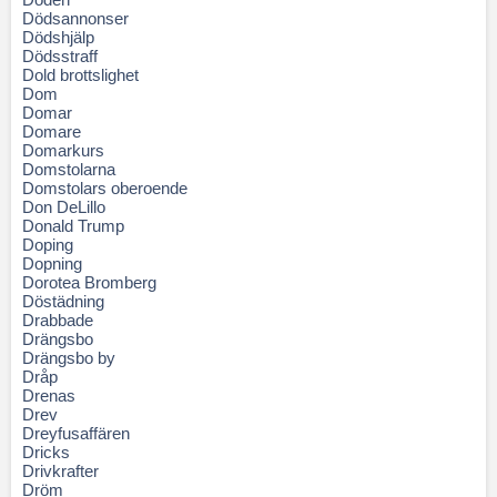
Dödsannonser
Dödshjälp
Dödsstraff
Dold brottslighet
Dom
Domar
Domare
Domarkurs
Domstolarna
Domstolars oberoende
Don DeLillo
Donald Trump
Doping
Dopning
Dorotea Bromberg
Döstädning
Drabbade
Drängsbo
Drängsbo by
Dråp
Drenas
Drev
Dreyfusaffären
Dricks
Drivkrafter
Dröm