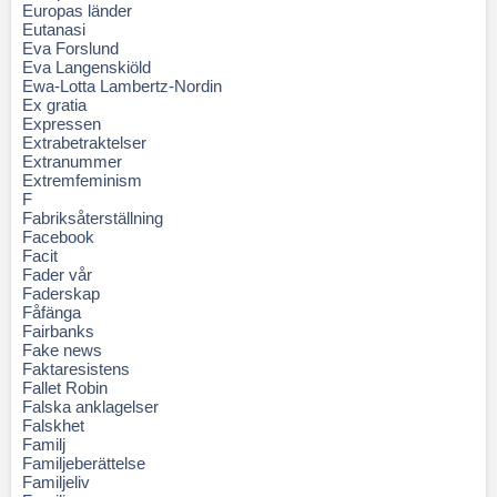
Europas länder
Eutanasi
Eva Forslund
Eva Langenskiöld
Ewa-Lotta Lambertz-Nordin
Ex gratia
Expressen
Extrabetraktelser
Extranummer
Extremfeminism
F
Fabriksåterställning
Facebook
Facit
Fader vår
Faderskap
Fåfänga
Fairbanks
Fake news
Faktaresistens
Fallet Robin
Falska anklagelser
Falskhet
Familj
Familjeberättelse
Familjeliv