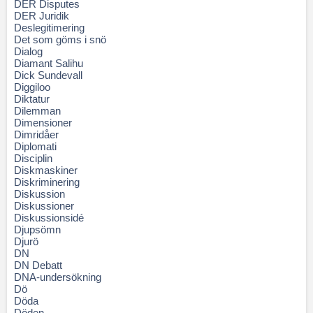
DER Disputes
DER Juridik
Deslegitimering
Det som göms i snö
Dialog
Diamant Salihu
Dick Sundevall
Diggiloo
Diktatur
Dilemman
Dimensioner
Dimridåer
Diplomati
Disciplin
Diskmaskiner
Diskriminering
Diskussion
Diskussioner
Diskussionsidé
Djupsömn
Djurö
DN
DN Debatt
DNA-undersökning
Dö
Döda
Döden