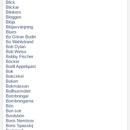
Blick
Blickar
Blinkers
Bloggen
Blöja
Blöjavvänjning
Blues
Bo Göran Bodin
Bo Wahlstrand
Bob Dylan
Bob Weiss
Bobby Fischer
Böcker
Bodil Appelquist
Bok
Bokcirkel
Boken
Bokmässan
Bollhusmötet
Bombningar
Bombningarna
Bön
Bon soir
Bordsbön
Boris Nemtsov
Boris Spasskij