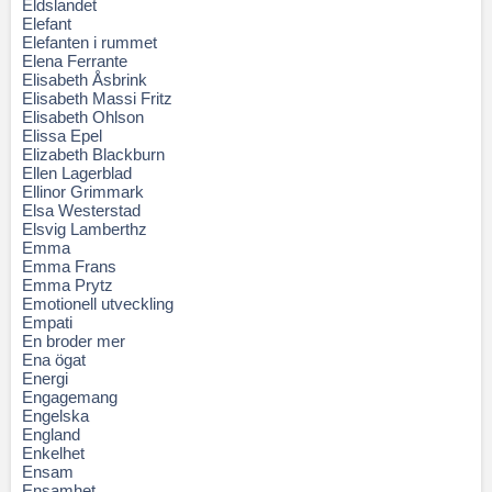
Eldslandet
Elefant
Elefanten i rummet
Elena Ferrante
Elisabeth Åsbrink
Elisabeth Massi Fritz
Elisabeth Ohlson
Elissa Epel
Elizabeth Blackburn
Ellen Lagerblad
Ellinor Grimmark
Elsa Westerstad
Elsvig Lamberthz
Emma
Emma Frans
Emma Prytz
Emotionell utveckling
Empati
En broder mer
Ena ögat
Energi
Engagemang
Engelska
England
Enkelhet
Ensam
Ensamhet