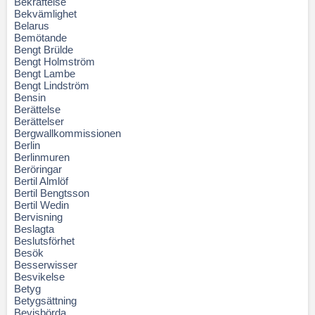
Bekräftelse
Bekvämlighet
Belarus
Bemötande
Bengt Brülde
Bengt Holmström
Bengt Lambe
Bengt Lindström
Bensin
Berättelse
Berättelser
Bergwallkommissionen
Berlin
Berlinmuren
Beröringar
Bertil Almlöf
Bertil Bengtsson
Bertil Wedin
Bervisning
Beslagta
Beslutsförhet
Besök
Besserwisser
Besvikelse
Betyg
Betygsättning
Bevisbörda