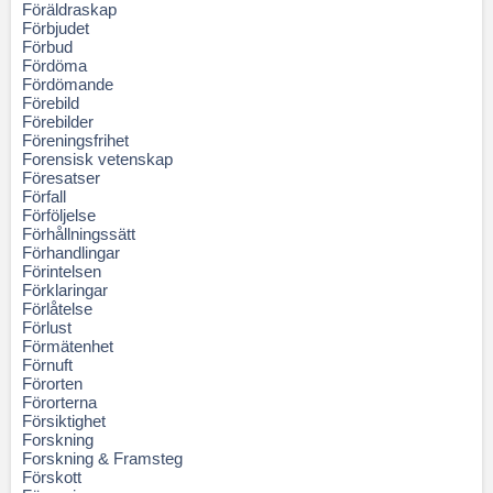
Föräldraskap
Förbjudet
Förbud
Fördöma
Fördömande
Förebild
Förebilder
Föreningsfrihet
Forensisk vetenskap
Föresatser
Förfall
Förföljelse
Förhållningssätt
Förhandlingar
Förintelsen
Förklaringar
Förlåtelse
Förlust
Förmätenhet
Förnuft
Förorten
Förorterna
Försiktighet
Forskning
Forskning & Framsteg
Förskott