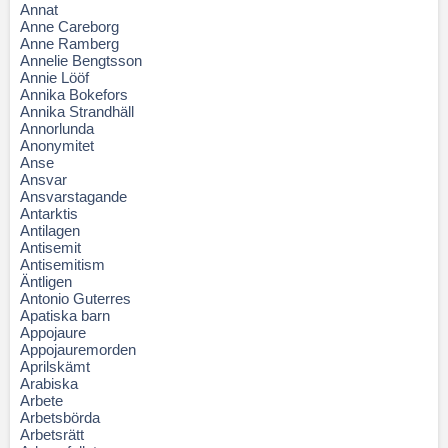
Annat
Anne Careborg
Anne Ramberg
Annelie Bengtsson
Annie Lööf
Annika Bokefors
Annika Strandhäll
Annorlunda
Anonymitet
Anse
Ansvar
Ansvarstagande
Antarktis
Antilagen
Antisemit
Antisemitism
Äntligen
Antonio Guterres
Apatiska barn
Appojaure
Appojauremorden
Aprilskämt
Arabiska
Arbete
Arbetsbörda
Arbetsrätt