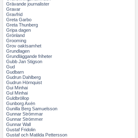
Grävande journalister
Gravar
Gravfrid
Greta Garbo
Greta Thunberg
Gripa dagen
Grönland
Grooming
Grov oaktsamhet
Grundlagen
Grundläggande friheter
Gubb Jan Stigson
Gud
Gudbarn
Gudrun Dahlberg
Gudrun Hörnquist
Gui Minhai
Gul Minhai
Guldbröllop
Gunborg Axén
Gunilla Berg Samuelsson
Gunnar Strömmar
Gunnar Strömmer
Gunnar Wall
Gustaf Fridolin
Gustaf och Matilda Pettersson