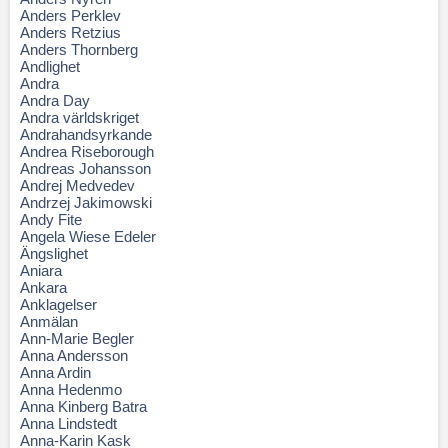
Anders Perklev
Anders Retzius
Anders Thornberg
Andlighet
Andra
Andra Day
Andra världskriget
Andrahandsyrkande
Andrea Riseborough
Andreas Johansson
Andrej Medvedev
Andrzej Jakimowski
Andy Fite
Angela Wiese Edeler
Ängslighet
Aniara
Ankara
Anklagelser
Anmälan
Ann-Marie Begler
Anna Andersson
Anna Ardin
Anna Hedenmo
Anna Kinberg Batra
Anna Lindstedt
Anna-Karin Kask