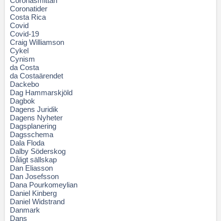
Coronasmittan
Coronatider
Costa Rica
Covid
Covid-19
Craig Williamson
Cykel
Cynism
da Costa
da Costaärendet
Dackebo
Dag Hammarskjöld
Dagbok
Dagens Juridik
Dagens Nyheter
Dagsplanering
Dagsschema
Dala Floda
Dalby Söderskog
Dåligt sällskap
Dan Eliasson
Dan Josefsson
Dana Pourkomeylian
Daniel Kinberg
Daniel Widstrand
Danmark
Dans