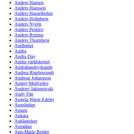
Anders Hansen
Anders Hansson
Anders Hasselbohm
Anders Holmberg
Anders Nyrén
Anders Perklev
Anders Retzius
Anders Thornberg
Andlighet
Andra
Andra Day
Andra världskriget
Andrahandsyrkande
Andrea Riseborough
Andreas Johansson
Andrej Medvedev
Andrzej Jakimowski
Andy Fite
Angela Wiese Edeler
Ängslighet
Aniara
Ankara
Anklagelser
Anmälan
Ann-Marie Begler