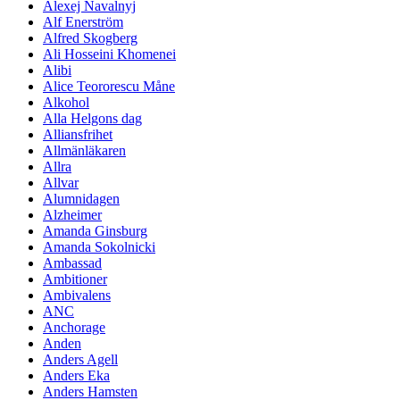
Alexej Navalnyj
Alf Enerström
Alfred Skogberg
Ali Hosseini Khomenei
Alibi
Alice Teororescu Måne
Alkohol
Alla Helgons dag
Alliansfrihet
Allmänläkaren
Allra
Allvar
Alumnidagen
Alzheimer
Amanda Ginsburg
Amanda Sokolnicki
Ambassad
Ambitioner
Ambivalens
ANC
Anchorage
Anden
Anders Agell
Anders Eka
Anders Hamsten