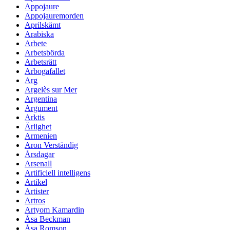
Appojaure
Appojauremorden
Aprilskämt
Arabiska
Arbete
Arbetsbörda
Arbetsrätt
Arbogafallet
Arg
Argelès sur Mer
Argentina
Argument
Arktis
Ärlighet
Armenien
Aron Verständig
Årsdagar
Arsenall
Artificiell intelligens
Artikel
Artister
Artros
Artyom Kamardin
Åsa Beckman
Åsa Romson