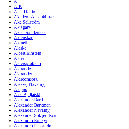
AI
AIK
Aina Hallin
Akademiska sjukhuset
Åke Sellström
Åklagare
Aksel Sandemose
Äktenskap
Aktuellt
Alaska
Albert Einstein
Ålder
Åldersproblem
Åldrande
Åldrandet
Äldreomsorg
Aleksej Navalnyj
Aleppo
Ales Bjaljatskij
Alexander Bard
Alexander Barkman
Alexander Navalnyj
Alexander Solzjenitsyn
Alexandra Erdélyi
Alexandra Pascalidou