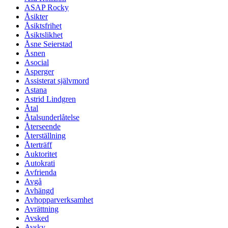
ASAP Rocky
Åsikter
Åsiktsfrihet
Åsiktslikhet
Åsne Seierstad
Åsnen
Asocial
Asperger
Assisterat självmord
Astana
Astrid Lindgren
Åtal
Åtalsunderlåtelse
Återseende
Återställning
Återträff
Auktoritet
Autokrati
Avfrienda
Avgå
Avhängd
Avhopparverksamhet
Avrättning
Avsked
Avsky