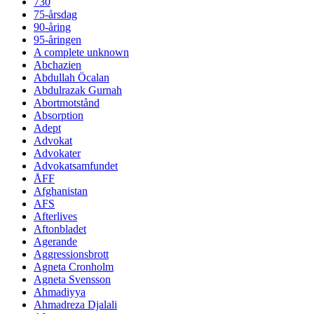
730
75-årsdag
90-åring
95-åringen
A complete unknown
Abchazien
Abdullah Öcalan
Abdulrazak Gurnah
Abortmotstånd
Absorption
Adept
Advokat
Advokater
Advokatsamfundet
ÅFF
Afghanistan
AFS
Afterlives
Aftonbladet
Agerande
Aggressionsbrott
Agneta Cronholm
Agneta Svensson
Ahmadiyya
Ahmadreza Djalali