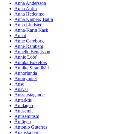
Anna Andersson
Anna Ardin
Anna Hedenmo
Anna Kinberg Batra
Anna Lindstedt
Anna-Karin Kask
Annat
Anne Careborg
Anne Ramberg
Annelie Bengtsson
Annie Lööf
Annika Bokefors
Annika Strandhäll
Annorlunda
Anonymitet
Anse
Ansvar
Ansvarstagande
Antarktis
Antilagen
Antisemit
Antisemitism
Äntligen
Antonio Guterres
Apatiska barn