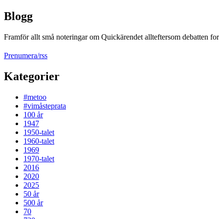
Blogg
Framför allt små noteringar om Quickärendet allteftersom debatten fort
Prenumera/rss
Kategorier
#metoo
#vimåsteprata
100 år
1947
1950-talet
1960-talet
1969
1970-talet
2016
2020
2025
50 år
500 år
70