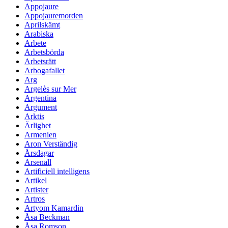
Appojaure
Appojauremorden
Aprilskämt
Arabiska
Arbete
Arbetsbörda
Arbetsrätt
Arbogafallet
Arg
Argelès sur Mer
Argentina
Argument
Arktis
Ärlighet
Armenien
Aron Verständig
Årsdagar
Arsenall
Artificiell intelligens
Artikel
Artister
Artros
Artyom Kamardin
Åsa Beckman
Åsa Romson