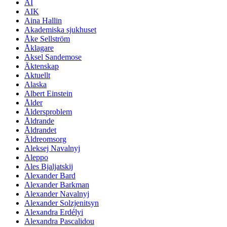
AI
AIK
Aina Hallin
Akademiska sjukhuset
Åke Sellström
Åklagare
Aksel Sandemose
Äktenskap
Aktuellt
Alaska
Albert Einstein
Ålder
Åldersproblem
Åldrande
Åldrandet
Äldreomsorg
Aleksej Navalnyj
Aleppo
Ales Bjaljatskij
Alexander Bard
Alexander Barkman
Alexander Navalnyj
Alexander Solzjenitsyn
Alexandra Erdélyi
Alexandra Pascalidou