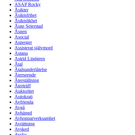
ASAP Rocky
Åsikter
Åsiktsfrihet
Åsiktslikhet
Åsne Seierstad
Åsnen
Asocial
Asperger
Assisterat självmord
Astana
Astrid Lindgren
Åtal
Åtalsunderlåtelse
Återseende
Återställning
Återträff
Auktoritet
Autokrati
Avfrienda
Avgå
Avhängd
Avhopparverksamhet
Avrättning
Avsked
Avsky