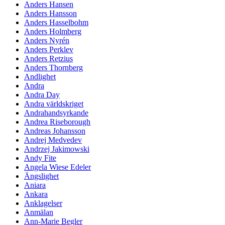
Anders Hansen
Anders Hansson
Anders Hasselbohm
Anders Holmberg
Anders Nyrén
Anders Perklev
Anders Retzius
Anders Thornberg
Andlighet
Andra
Andra Day
Andra världskriget
Andrahandsyrkande
Andrea Riseborough
Andreas Johansson
Andrej Medvedev
Andrzej Jakimowski
Andy Fite
Angela Wiese Edeler
Ängslighet
Aniara
Ankara
Anklagelser
Anmälan
Ann-Marie Begler