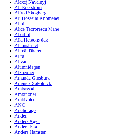
Alexej Navalnyj
Alf Enerström
Alfred Skogberg
Ali Hosseini Khomenei
Alibi
Alice Teororescu Måne
Alkohol
Alla Helgons dag
Alliansfrihet
Allmänläkaren
Allra
Allvar
Alumnidagen
Alzheimer
Amanda Ginsburg
Amanda Sokolnicki
Ambassad
Ambitioner
Ambivalens
ANC
Anchorage
Anden
Anders Agell
Anders Eka
Anders Hamsten