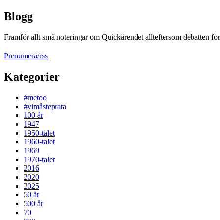
Blogg
Framför allt små noteringar om Quickärendet allteftersom debatten fort
Prenumera/rss
Kategorier
#metoo
#vimåsteprata
100 år
1947
1950-talet
1960-talet
1969
1970-talet
2016
2020
2025
50 år
500 år
70