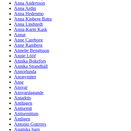
Anna Andersson
Anna Ardin
Anna Hedenmo
Anna Kinberg Batra
Anna Lindstedt
Anna-Karin Kask
Annat
Anne Careborg
Anne Ramberg
Annelie Bengtsson
Annie Lööf
Annika Bokefors
Annika Strandhäll
Annorlunda
Anonymitet
Anse
Ansvar
Ansvarstagande
Antarktis
Antilagen
Antisemit
Antisemitism
Äntligen
Antonio Guterres
Apatiska barn