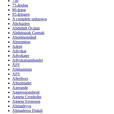
730
75-årsdag
90-åring
95-åringen
A complete unknown
Abchazien
Abdullah Öcalan
Abdulrazak Gurnah
Abortmotstånd
Absorption
Adept
Advokat
Advokater
Advokatsamfundet
ÅFF
Afghanistan
AFS
Afterlives
Aftonbladet
Agerande
Aggressionsbrott
Agneta Cronholm
Agneta Svensson
Ahmadiyya
Ahmadreza Djalali