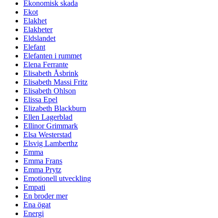
Ekonomisk skada
Ekot
Elakhet
Elakheter
Eldslandet
Elefant
Elefanten i rummet
Elena Ferrante
Elisabeth Åsbrink
Elisabeth Massi Fritz
Elisabeth Ohlson
Elissa Epel
Elizabeth Blackburn
Ellen Lagerblad
Ellinor Grimmark
Elsa Westerstad
Elsvig Lamberthz
Emma
Emma Frans
Emma Prytz
Emotionell utveckling
Empati
En broder mer
Ena ögat
Energi