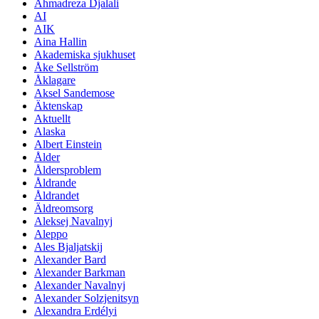
Ahmadreza Djalali
AI
AIK
Aina Hallin
Akademiska sjukhuset
Åke Sellström
Åklagare
Aksel Sandemose
Äktenskap
Aktuellt
Alaska
Albert Einstein
Ålder
Åldersproblem
Åldrande
Åldrandet
Äldreomsorg
Aleksej Navalnyj
Aleppo
Ales Bjaljatskij
Alexander Bard
Alexander Barkman
Alexander Navalnyj
Alexander Solzjenitsyn
Alexandra Erdélyi