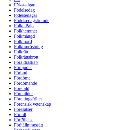
FN-stadgan
Födelsedag
födelsedagar
Födelsedagsfirande
Folke Pajo
Folkhemmet
Folkmängd
Folkmord
Folkomröstning
Folkrätt
Folkrättsbrott
Föräldraskap
Förbjudet
Förbud
Fördöma
Fördömande
Förebild
Förebilder
Föreningsfrihet
Forensisk vetenskap
Föresatser
Förfall
Förföljelse
Förhållningssätt