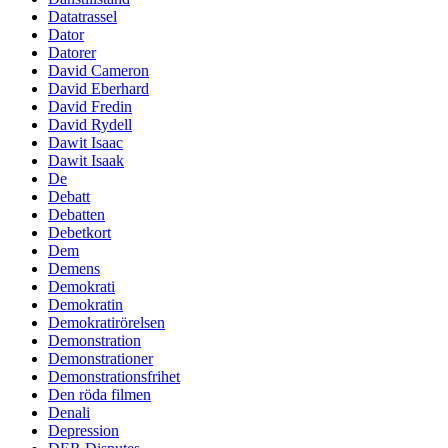
Datatrassel
Dator
Datorer
David Cameron
David Eberhard
David Fredin
David Rydell
Dawit Isaac
Dawit Isaak
De
Debatt
Debatten
Debetkort
Dem
Demens
Demokrati
Demokratin
Demokratirörelsen
Demonstration
Demonstrationer
Demonstrationsfrihet
Den röda filmen
Denali
Depression