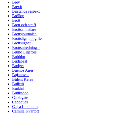
Brev
Brexit
Bristande respekt
Bröllop
Brott
Brott och straff
Brottsanmälare
Brottsjournalen
Brottsliga uppgifter
Brottslighet
Brottsutredningar
Bruno Liljefors
Bubblor
Budapest
Budget
Buenos Aires
Bujanovac
Bülent Keres
Bullerö
Burkini
Butiksdöd
Cablegate
Cadaques
Cajsa Lindholm
Camilla Kvartoft