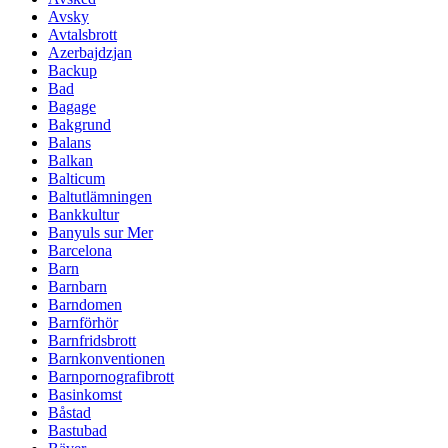
Avsky
Avtalsbrott
Azerbajdzjan
Backup
Bad
Bagage
Bakgrund
Balans
Balkan
Balticum
Baltutlämningen
Bankkultur
Banyuls sur Mer
Barcelona
Barn
Barnbarn
Barndomen
Barnförhör
Barnfridsbrott
Barnkonventionen
Barnpornografibrott
Basinkomst
Båstad
Bastubad