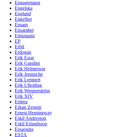
Engagemang
Engelska
England
Enkelhet
Ensam
Ensamhet
Entusiasm
EP
Erbil
Erdogan
Erik Eson
Erik Gandini
Erik Helmerson
Erik Jennische
Erik Lempert
Erik Ullenhag
Erik Wennerström
Erik XIV
Eritrea
Erkan Zengin
Ernest Hemingway
Eskil Andersson
Eskil Erlandsson
Essaouira
ESTA