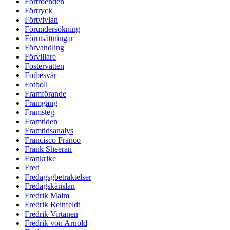
Förtroenden
Förtryck
Förtvivlan
Förundersökning
Förutsättningar
Förvandling
Förvillare
Fostervatten
Fotbesvär
Fotboll
Framförande
Framgång
Framsteg
Framtiden
Framtidsanalys
Francisco Franco
Frank Sheeran
Frankrike
Fred
Fredagsgbetraktelser
Fredagskänslan
Fredrik Malm
Fredrik Reinfeldt
Fredrik Virtanen
Fredrik von Arnold