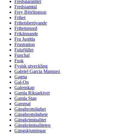
Fredsgarantier
Fredssamtal
Frey Björlingson
Frihet
Frihetsberövande
Frihetsmord
Frikännande
Fru Justitia
Frustration
Fulufjället
Funchal
Fusk
Fysisk utveckling
Gabriel Garcia Marquez
Gagna
Gal-On
Galenskap
Gamla Riksarkivet
Gamla Stan
Gammal
Gängbrottslighet
Gängbrottslighete
Gängkriminalitet
Gängkriminaliteten
Gängskjutningar