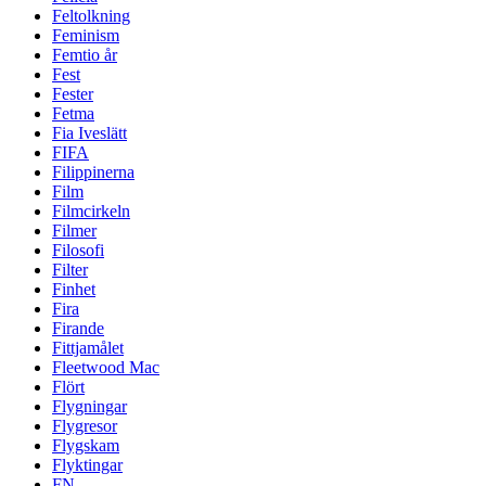
Feltolkning
Feminism
Femtio år
Fest
Fester
Fetma
Fia Iveslätt
FIFA
Filippinerna
Film
Filmcirkeln
Filmer
Filosofi
Filter
Finhet
Fira
Firande
Fittjamålet
Fleetwood Mac
Flört
Flygningar
Flygresor
Flygskam
Flyktingar
FN