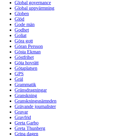
Global governance
Global uppvärmning
Globen
Glöd
Gode män
Godhet
Goliat
Göra gott
Göran Persson
Gösta Ekman
Göstfrihet
Göta hovrätt
Götaplatsen
GPS
Gräl
Grammatik
Gränsdragningar
Granskning
Granskningsnämnden
Grävande journalister
Gravar
Gravfrid
Greta Garbo
Greta Thunberg
Gripa dagen