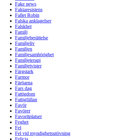
Fake news
Faktaresistens
Fallet Robin
Falska anklagelser
Falskhet
Familj
Familjeberättelse
Familjeliv
Familjen
Familjesamhörighet
Familjeterapi
Familjetvister
Färgstark
Farmor
Färöarna
Fars dag
Fattigdom
Fattigfällan
Favör
Favörer
Favoritplatser
Feghet
Fel
Fel vid myndighetsutövning
Felicia