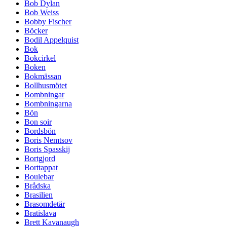
Bob Dylan
Bob Weiss
Bobby Fischer
Böcker
Bodil Appelquist
Bok
Bokcirkel
Boken
Bokmässan
Bollhusmötet
Bombningar
Bombningarna
Bön
Bon soir
Bordsbön
Boris Nemtsov
Boris Spasskij
Bortgjord
Borttappat
Boulebar
Brådska
Brasilien
Brasomdetär
Bratislava
Brett Kavanaugh