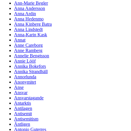
Ann-Marie Begler
Anna Andersson
Anna Ardin
Anna Hedenmo
Anna Kinberg Batra
Anna Lindstedt
Anna-Karin Kask
Annat
Anne Careborg
Anne Ramberg
Annelie Bengtsson
Annie Lööf
Annika Bokefors
Annika Strandhäll
Annorlunda
Anonymitet
Anse
Ansvar
Ansvarstagande
Antarktis
Antilagen
Antisemit
Antisemitism
Äntligen
Antonio Guterres