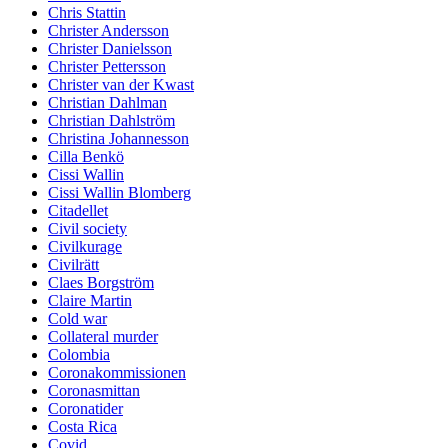
Chris Stattin
Christer Andersson
Christer Danielsson
Christer Pettersson
Christer van der Kwast
Christian Dahlman
Christian Dahlström
Christina Johannesson
Cilla Benkö
Cissi Wallin
Cissi Wallin Blomberg
Citadellet
Civil society
Civilkurage
Civilrätt
Claes Borgström
Claire Martin
Cold war
Collateral murder
Colombia
Coronakommissionen
Coronasmittan
Coronatider
Costa Rica
Covid