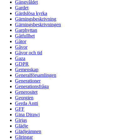
Gängvåldet
Gardet
Gärdslösa kyrka
Gärningsbeskrivning
Gärningsbeskrivningen
Garphyttan
Gåtfullhet
Gåtor
Gåvor
Gåvor och tid
Gaza
GDPR
Gemenskap
Generalförsamlingen
Generationer
Generationsfråga
Generositet
Georgien
Gerda Antti
GFF
Gina Dirawi
Girjas
Glädje
Glädjeämnen
Gliringar