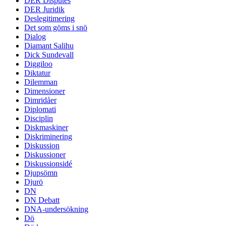
DER Disputes
DER Juridik
Deslegitimering
Det som göms i snö
Dialog
Diamant Salihu
Dick Sundevall
Diggiloo
Diktatur
Dilemman
Dimensioner
Dimridåer
Diplomati
Disciplin
Diskmaskiner
Diskriminering
Diskussion
Diskussioner
Diskussionsidé
Djupsömn
Djurö
DN
DN Debatt
DNA-undersökning
Dö