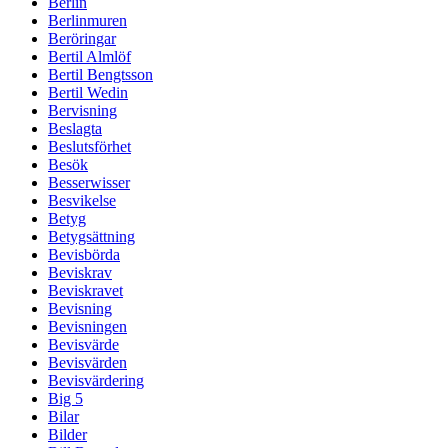
Berlin
Berlinmuren
Beröringar
Bertil Almlöf
Bertil Bengtsson
Bertil Wedin
Bervisning
Beslagta
Beslutsförhet
Besök
Besserwisser
Besvikelse
Betyg
Betygsättning
Bevisbörda
Beviskrav
Beviskravet
Bevisning
Bevisningen
Bevisvärde
Bevisvärden
Bevisvärdering
Big 5
Bilar
Bilder