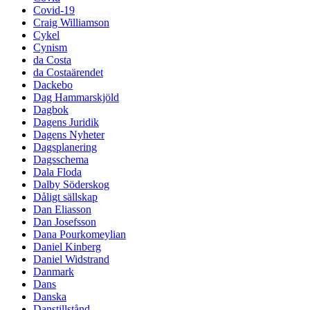
Covid-19
Craig Williamson
Cykel
Cynism
da Costa
da Costaärendet
Dackebo
Dag Hammarskjöld
Dagbok
Dagens Juridik
Dagens Nyheter
Dagsplanering
Dagsschema
Dala Floda
Dalby Söderskog
Dåligt sällskap
Dan Eliasson
Dan Josefsson
Dana Pourkomeylian
Daniel Kinberg
Daniel Widstrand
Danmark
Dans
Danska
Danstillstånd