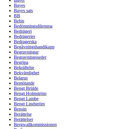
Bäver
Bayes
Bayes sats
BB
Bebis
Bedömningsdilemma
Bedrägeri
Bedrägerier
Bedragerska
Begåvningshandikapp
Begravningar
Begravningsseder
Begripa
Bekräftelse
Bekvämlighet
Belarus
Bemötande
Bengt Brülde
Bengt Holmström
Bengt Lambe
Bengt Lindström
Bensin
Berättelse
Berättelser
Bergwallkommissionen