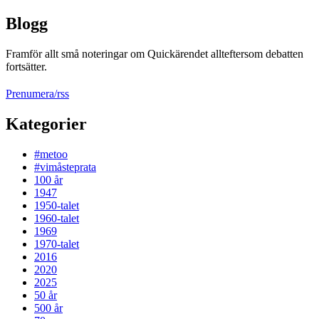
Blogg
Framför allt små noteringar om Quickärendet allteftersom debatten
fortsätter.
Prenumera/rss
Kategorier
#metoo
#vimåsteprata
100 år
1947
1950-talet
1960-talet
1969
1970-talet
2016
2020
2025
50 år
500 år