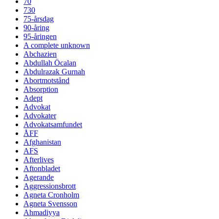
70
730
75-årsdag
90-åring
95-åringen
A complete unknown
Abchazien
Abdullah Öcalan
Abdulrazak Gurnah
Abortmotstånd
Absorption
Adept
Advokat
Advokater
Advokatsamfundet
ÅFF
Afghanistan
AFS
Afterlives
Aftonbladet
Agerande
Aggressionsbrott
Agneta Cronholm
Agneta Svensson
Ahmadiyya