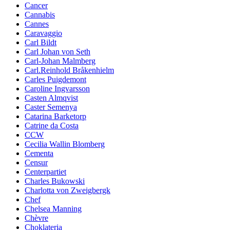
Cancer
Cannabis
Cannes
Caravaggio
Carl Bildt
Carl Johan von Seth
Carl-Johan Malmberg
Carl.Reinhold Bråkenhielm
Carles Puigdemont
Caroline Ingvarsson
Casten Almqvist
Caster Semenya
Catarina Barketorp
Catrine da Costa
CCW
Cecilia Wallin Blomberg
Cementa
Censur
Centerpartiet
Charles Bukowski
Charlotta von Zweigbergk
Chef
Chelsea Manning
Chèvre
Choklateria