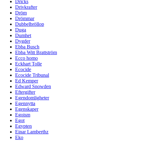
Dricks
Drivkrafter
Dröm
Drömmar
Dubbelbröllop
Duga
Dumhet
Dygder
Ebba Busch
Ebba Witt Brattström
Ecco homo
Eckhart Tolle
Ecocide
Ecocide Tribunal
Ed Kemper
Edward Snowden
Eftergifter
Egendomligheter
Egennytta
Egenskaper
Egoism
Egot
Egypten
Einar Lamberthz
Eko