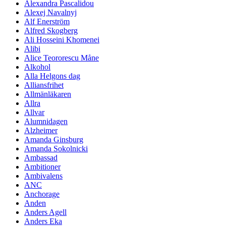
Alexandra Pascalidou
Alexej Navalnyj
Alf Enerström
Alfred Skogberg
Ali Hosseini Khomenei
Alibi
Alice Teororescu Måne
Alkohol
Alla Helgons dag
Alliansfrihet
Allmänläkaren
Allra
Allvar
Alumnidagen
Alzheimer
Amanda Ginsburg
Amanda Sokolnicki
Ambassad
Ambitioner
Ambivalens
ANC
Anchorage
Anden
Anders Agell
Anders Eka