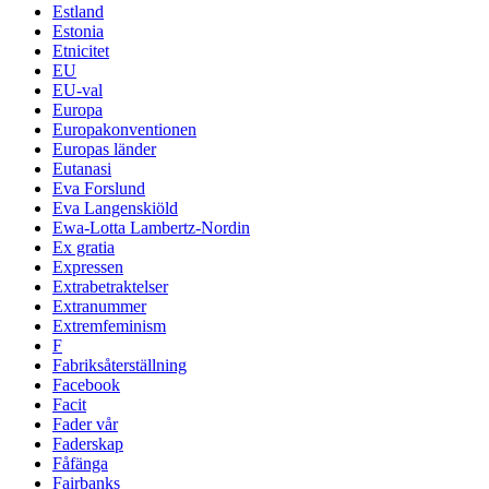
Estland
Estonia
Etnicitet
EU
EU-val
Europa
Europakonventionen
Europas länder
Eutanasi
Eva Forslund
Eva Langenskiöld
Ewa-Lotta Lambertz-Nordin
Ex gratia
Expressen
Extrabetraktelser
Extranummer
Extremfeminism
F
Fabriksåterställning
Facebook
Facit
Fader vår
Faderskap
Fåfänga
Fairbanks