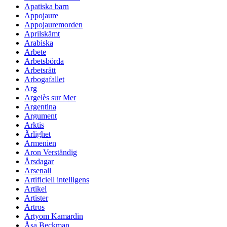
Apatiska barn
Appojaure
Appojauremorden
Aprilskämt
Arabiska
Arbete
Arbetsbörda
Arbetsrätt
Arbogafallet
Arg
Argelès sur Mer
Argentina
Argument
Arktis
Ärlighet
Armenien
Aron Verständig
Årsdagar
Arsenall
Artificiell intelligens
Artikel
Artister
Artros
Artyom Kamardin
Åsa Beckman