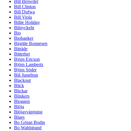
Bill Browder
Bill Clinton
Bill Dufwa
Bill Viola
Billie Holiday
Bilnyckeln
Bio
Biobanker
Birgitte Bonnesen
Biträde
Bitterhet
Björn Ericson
Björn Lambertz
Björn Söder
Blå Jungfrun
Blackout
Blick
Blickar
Blinkers
Bloggen
Blöja
Blöjavvänjning
Blues
Bo Göran Bodin
Bo Wahlstrand