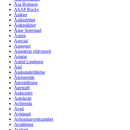
Åsa Romson
ASAP Rocky
Åsikter
Åsiktsfrihet
Åsiktslikhet
Åsne Seierstad
Åsnen
Asocial
Asperger
Assisterat självmord
Astana
Astrid Lindgren
Åtal
Åtalsunderlåtelse
Återseende
Återställning
Återträff
Auktoritet
Autokrati
Avfrienda
Avgå
Avhängd
Avhopparverksamhet
Avrättning
Avsked