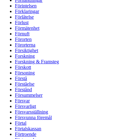
Förhandlingar
Förintelsen
Förklaringar
Förlåtelse
Förlust
Förmätenhet
Förnuft
Förorten
Förorterna
Försiktighet
Forskning
Forskning & Framsteg
Förskott
Försoning
Förstå
Förståelse
Förstånd
Försummelser
Försvar
Försvarligt
Försvarsställning
Försvunna föremål
Förtal
Förtalskassan
Förtroende