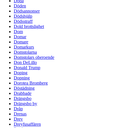
Döda
Döden
Dödsannonser
Dödshjälp
Dödsstraff
Dold brottslighet
Dom
Domar
Domare
Domarkurs
Domstolarna
Domstolars oberoende
Don DeLillo
Donald Trump
Doping
Dopning
Dorotea Bromberg
Döstädning
Drabbade
Drängsbo
Drängsbo by
Dråp
Drenas
Drev
Dreyfusaffären