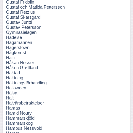
Gustaf Fridolin
Gustaf och Matilda Pettersson
Gustaf Retzius
Gustaf Skarsgård
Gustav Juntti
Gustav Petersson
Gymnasielagen
Hädelse
Hagamannen
Hagerstown
Hågkomst
Haiti
Håkan Nesser
Håkon Grøttland
Häktad
Häktning
Häktningsförhandling
Halloween
Hälsa
Halt
Halvårsbetraktelser
Hamas
Hamid Noury
Hammarskjöld
Hammarskog
Hampus Nessvold