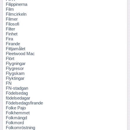
Filippinerna
Film
Filmcirkeln
Filmer
Filosofi
Filter
Finhet
Fira
Firande
Fittjamålet
Fleetwood Mac
Flört
Flygningar
Flygresor
Flygskam
Flyktingar
FN
FN-stadgan
Födelsedag
födelsedagar
Födelsedagsfirande
Folke Pajo
Folkhemmet
Folkmängd
Folkmord
Folkomröstning