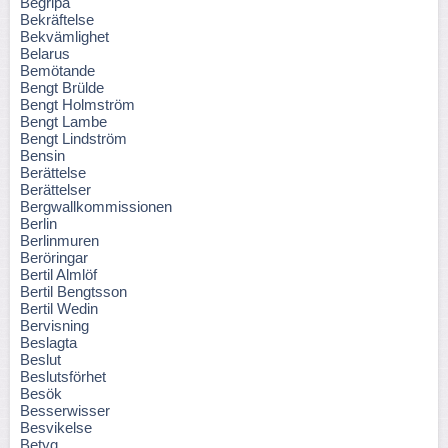
Begripa
Bekräftelse
Bekvämlighet
Belarus
Bemötande
Bengt Brülde
Bengt Holmström
Bengt Lambe
Bengt Lindström
Bensin
Berättelse
Berättelser
Bergwallkommissionen
Berlin
Berlinmuren
Beröringar
Bertil Almlöf
Bertil Bengtsson
Bertil Wedin
Bervisning
Beslagta
Beslut
Beslutsförhet
Besök
Besserwisser
Besvikelse
Betyg