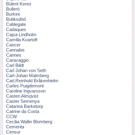
Bülent Keres
Bullerö
Burkini
Butiksdöd
Cablegate
Cadaques
Cajsa Lindholm
Camilla Kvartoft
Cancer
Cannabis
Cannes
Caravaggio
Carl Bildt
Carl Johan von Seth
Carl-Johan Malmberg
Carl.Reinhold Bråkenhielm
Carles Puigdemont
Caroline Ingvarsson
Casten Almqvist
Caster Semenya
Catarina Barketorp
Catrine da Costa
CCW
Cecilia Wallin Blomberg
Cementa
Censur