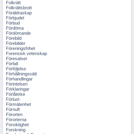
Folkrätt
Folkrättsbrott
Föräldraskap
Förbjudet
Förbud
Fördöma
Fördömande
Förebild
Förebilder
Föreningsfrihet
Forensisk vetenskap
Föresatser
Förfall
Förföljelse
Förhållningssätt
Förhandlingar
Förintelsen
Förklaringar
Förlåtelse
Förlust
Förmätenhet
Förnuft
Förorten
Förorterna
Försiktighet
Forskning