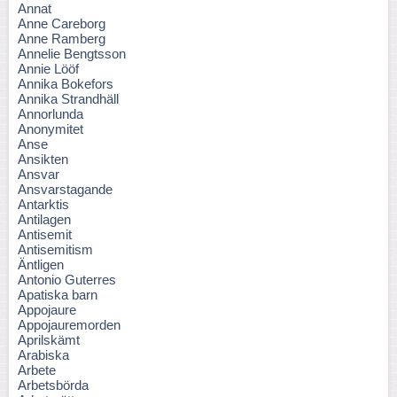
Annat
Anne Careborg
Anne Ramberg
Annelie Bengtsson
Annie Lööf
Annika Bokefors
Annika Strandhäll
Annorlunda
Anonymitet
Anse
Ansikten
Ansvar
Ansvarstagande
Antarktis
Antilagen
Antisemit
Antisemitism
Äntligen
Antonio Guterres
Apatiska barn
Appojaure
Appojauremorden
Aprilskämt
Arabiska
Arbete
Arbetsbörda