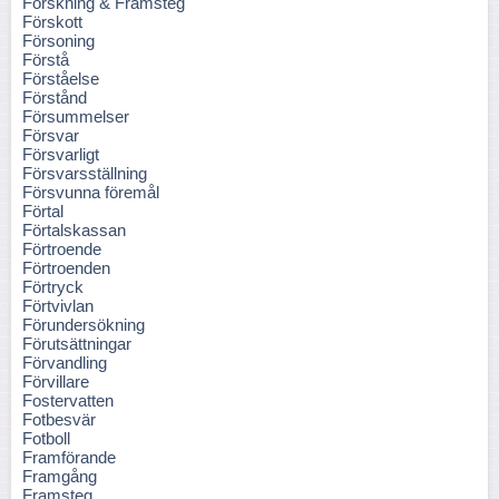
Forskning & Framsteg
Förskott
Försoning
Förstå
Förståelse
Förstånd
Försummelser
Försvar
Försvarligt
Försvarsställning
Försvunna föremål
Förtal
Förtalskassan
Förtroende
Förtroenden
Förtryck
Förtvivlan
Förundersökning
Förutsättningar
Förvandling
Förvillare
Fostervatten
Fotbesvär
Fotboll
Framförande
Framgång
Framsteg