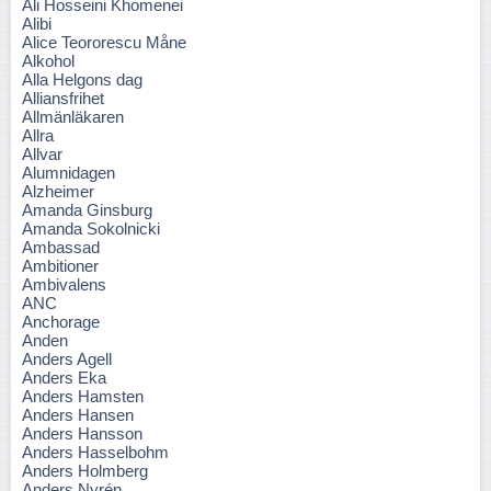
Ali Hosseini Khomenei
Alibi
Alice Teororescu Måne
Alkohol
Alla Helgons dag
Alliansfrihet
Allmänläkaren
Allra
Allvar
Alumnidagen
Alzheimer
Amanda Ginsburg
Amanda Sokolnicki
Ambassad
Ambitioner
Ambivalens
ANC
Anchorage
Anden
Anders Agell
Anders Eka
Anders Hamsten
Anders Hansen
Anders Hansson
Anders Hasselbohm
Anders Holmberg
Anders Nyrén