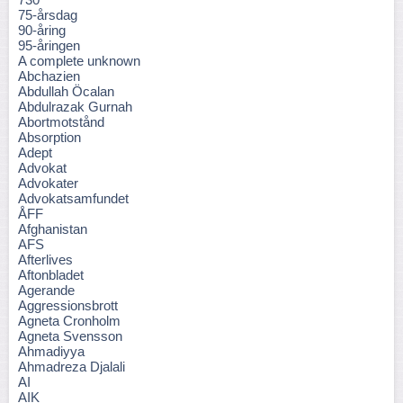
75-årsdag
90-åring
95-åringen
A complete unknown
Abchazien
Abdullah Öcalan
Abdulrazak Gurnah
Abortmotstånd
Absorption
Adept
Advokat
Advokater
Advokatsamfundet
ÅFF
Afghanistan
AFS
Afterlives
Aftonbladet
Agerande
Aggressionsbrott
Agneta Cronholm
Agneta Svensson
Ahmadiyya
Ahmadreza Djalali
AI
AIK