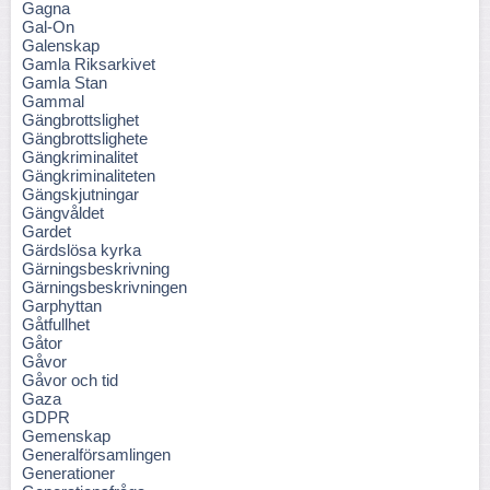
Gagna
Gal-On
Galenskap
Gamla Riksarkivet
Gamla Stan
Gammal
Gängbrottslighet
Gängbrottslighete
Gängkriminalitet
Gängkriminaliteten
Gängskjutningar
Gängvåldet
Gardet
Gärdslösa kyrka
Gärningsbeskrivning
Gärningsbeskrivningen
Garphyttan
Gåtfullhet
Gåtor
Gåvor
Gåvor och tid
Gaza
GDPR
Gemenskap
Generalförsamlingen
Generationer