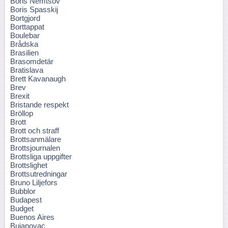
Boris Nemtsov
Boris Spasskij
Bortgjord
Borttappat
Boulebar
Brådska
Brasilien
Brasomdetär
Bratislava
Brett Kavanaugh
Brev
Brexit
Bristande respekt
Bröllop
Brott
Brott och straff
Brottsanmälare
Brottsjournalen
Brottsliga uppgifter
Brottslighet
Brottsutredningar
Bruno Liljefors
Bubblor
Budapest
Budget
Buenos Aires
Bujanovac