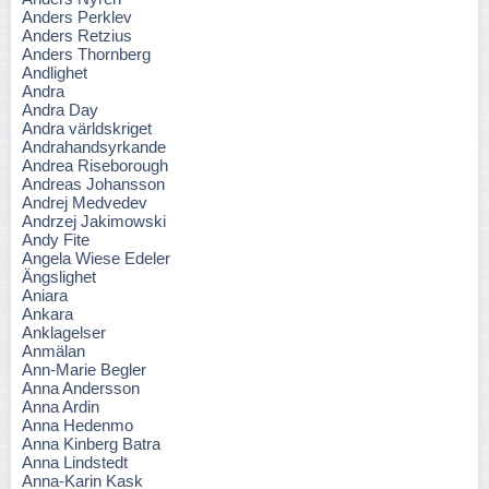
Anders Perklev
Anders Retzius
Anders Thornberg
Andlighet
Andra
Andra Day
Andra världskriget
Andrahandsyrkande
Andrea Riseborough
Andreas Johansson
Andrej Medvedev
Andrzej Jakimowski
Andy Fite
Angela Wiese Edeler
Ängslighet
Aniara
Ankara
Anklagelser
Anmälan
Ann-Marie Begler
Anna Andersson
Anna Ardin
Anna Hedenmo
Anna Kinberg Batra
Anna Lindstedt
Anna-Karin Kask