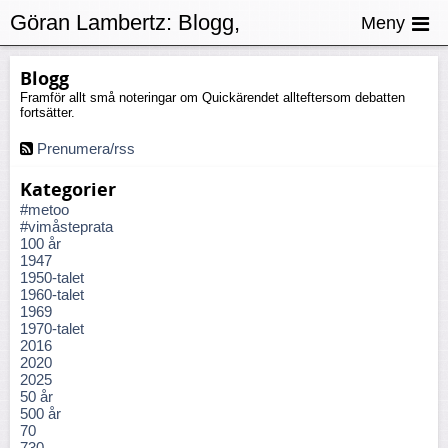
Göran Lambertz:
Blogg,
Meny
Civilkurage
Blogg
Framför allt små noteringar om Quickärendet allteftersom debatten
fortsätter.
Prenumera/rss
Kategorier
#metoo
#vimåsteprata
100 år
1947
1950-talet
1960-talet
1969
1970-talet
2016
2020
2025
50 år
500 år
70
730