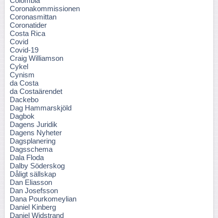
Colombia
Coronakommissionen
Coronasmittan
Coronatider
Costa Rica
Covid
Covid-19
Craig Williamson
Cykel
Cynism
da Costa
da Costaärendet
Dackebo
Dag Hammarskjöld
Dagbok
Dagens Juridik
Dagens Nyheter
Dagsplanering
Dagsschema
Dala Floda
Dalby Söderskog
Dåligt sällskap
Dan Eliasson
Dan Josefsson
Dana Pourkomeylian
Daniel Kinberg
Daniel Widstrand