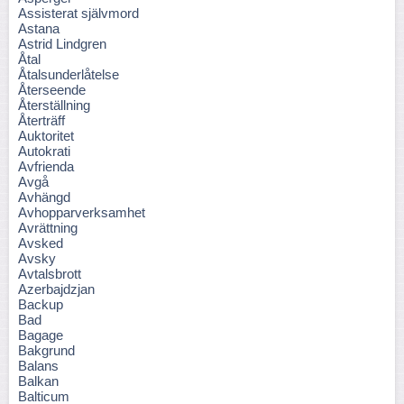
Assisterat självmord
Astana
Astrid Lindgren
Åtal
Åtalsunderlåtelse
Återseende
Återställning
Återträff
Auktoritet
Autokrati
Avfrienda
Avgå
Avhängd
Avhopparverksamhet
Avrättning
Avsked
Avsky
Avtalsbrott
Azerbajdzjan
Backup
Bad
Bagage
Bakgrund
Balans
Balkan
Balticum