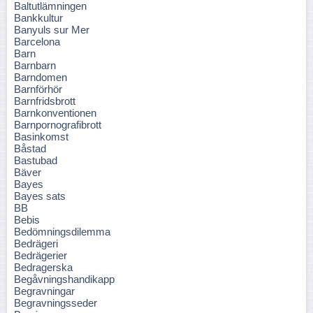
Baltutlämningen
Bankkultur
Banyuls sur Mer
Barcelona
Barn
Barnbarn
Barndomen
Barnförhör
Barnfridsbrott
Barnkonventionen
Barnpornografibrott
Basinkomst
Båstad
Bastubad
Bäver
Bayes
Bayes sats
BB
Bebis
Bedömningsdilemma
Bedrägeri
Bedrägerier
Bedragerska
Begåvningshandikapp
Begravningar
Begravningsseder