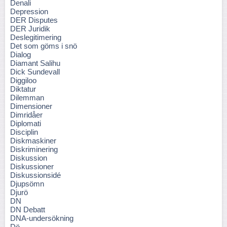
Denali
Depression
DER Disputes
DER Juridik
Deslegitimering
Det som göms i snö
Dialog
Diamant Salihu
Dick Sundevall
Diggiloo
Diktatur
Dilemman
Dimensioner
Dimridåer
Diplomati
Disciplin
Diskmaskiner
Diskriminering
Diskussion
Diskussioner
Diskussionsidé
Djupsömn
Djurö
DN
DN Debatt
DNA-undersökning
Dö