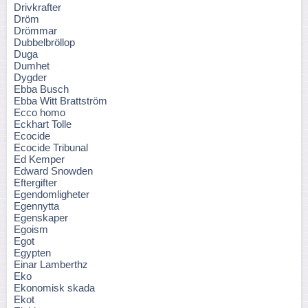
Drivkrafter
Dröm
Drömmar
Dubbelbröllop
Duga
Dumhet
Dygder
Ebba Busch
Ebba Witt Brattström
Ecco homo
Eckhart Tolle
Ecocide
Ecocide Tribunal
Ed Kemper
Edward Snowden
Eftergifter
Egendomligheter
Egennytta
Egenskaper
Egoism
Egot
Egypten
Einar Lamberthz
Eko
Ekonomisk skada
Ekot