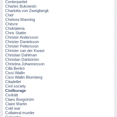
Centerpartiet
Charles Bukowski
Charlotta von Zweigbergk
Chef
Chelsea Manning
Chèvre
Choklateria
Chris Stattin
Christer Andersson
Christer Danielsson
Christer Pettersson
Christer van der Kwast
Christian Dahlman
Christian Dahlström
Christina Johannesson
Cilla Benkö
Cissi Wallin
Cissi Wallin Blomberg
Citadellet
Civil society
Civilkurage
Civilrätt
Claes Borgström
Claire Martin
Cold war
Collateral murder