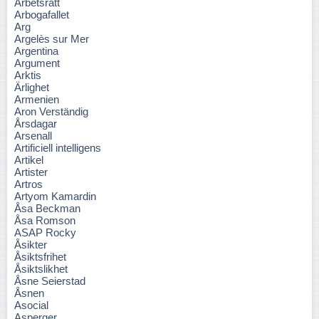
Arbetsrätt
Arbogafallet
Arg
Argelès sur Mer
Argentina
Argument
Arktis
Ärlighet
Armenien
Aron Verständig
Årsdagar
Arsenall
Artificiell intelligens
Artikel
Artister
Artros
Artyom Kamardin
Åsa Beckman
Åsa Romson
ASAP Rocky
Åsikter
Åsiktsfrihet
Åsiktslikhet
Åsne Seierstad
Åsnen
Asocial
Asperger