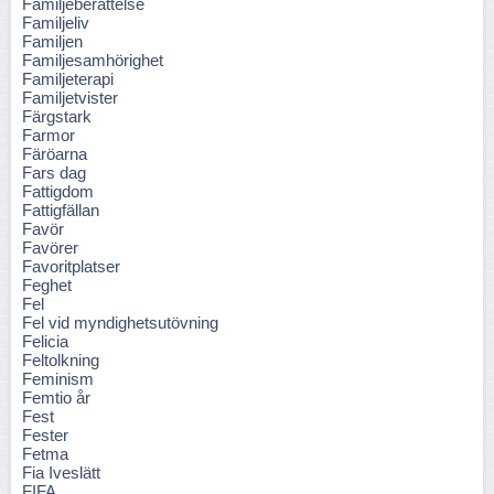
Familjeberättelse
Familjeliv
Familjen
Familjesamhörighet
Familjeterapi
Familjetvister
Färgstark
Farmor
Färöarna
Fars dag
Fattigdom
Fattigfällan
Favör
Favörer
Favoritplatser
Feghet
Fel
Fel vid myndighetsutövning
Felicia
Feltolkning
Feminism
Femtio år
Fest
Fester
Fetma
Fia Iveslätt
FIFA