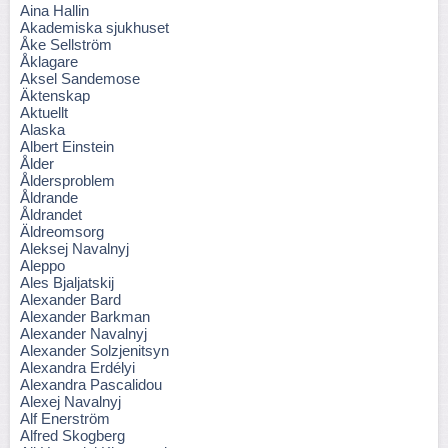
Aina Hallin
Akademiska sjukhuset
Åke Sellström
Åklagare
Aksel Sandemose
Äktenskap
Aktuellt
Alaska
Albert Einstein
Ålder
Åldersproblem
Åldrande
Åldrandet
Äldreomsorg
Aleksej Navalnyj
Aleppo
Ales Bjaljatskij
Alexander Bard
Alexander Barkman
Alexander Navalnyj
Alexander Solzjenitsyn
Alexandra Erdélyi
Alexandra Pascalidou
Alexej Navalnyj
Alf Enerström
Alfred Skogberg