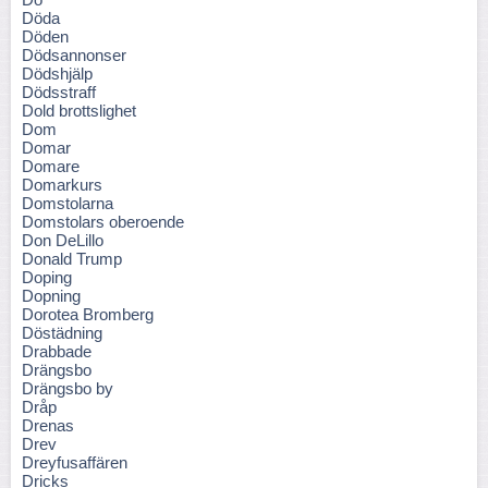
Döda
Döden
Dödsannonser
Dödshjälp
Dödsstraff
Dold brottslighet
Dom
Domar
Domare
Domarkurs
Domstolarna
Domstolars oberoende
Don DeLillo
Donald Trump
Doping
Dopning
Dorotea Bromberg
Döstädning
Drabbade
Drängsbo
Drängsbo by
Dråp
Drenas
Drev
Dreyfusaffären
Dricks