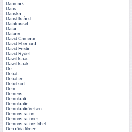
Danmark
Dans
Danska
Danstillstånd
Datatrassel
Dator
Datorer
David Cameron
David Eberhard
David Fredin
David Rydell
Dawit Isaac
Dawit Isaak
De
Debatt
Debatten
Debetkort
Dem
Demens
Demokrati
Demokratin
Demokratirörelsen
Demonstration
Demonstrationer
Demonstrationsfrihet
Den röda filmen