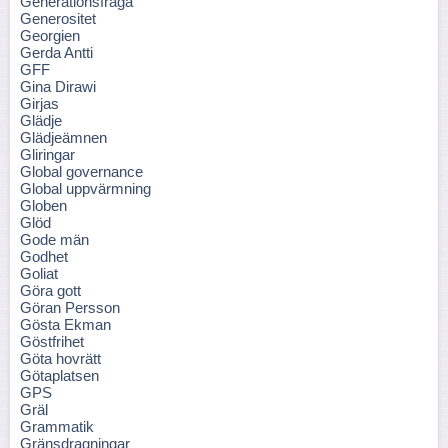
Generationsfråga
Generositet
Georgien
Gerda Antti
GFF
Gina Dirawi
Girjas
Glädje
Glädjeämnen
Gliringar
Global governance
Global uppvärmning
Globen
Glöd
Gode män
Godhet
Goliat
Göra gott
Göran Persson
Gösta Ekman
Göstfrihet
Göta hovrätt
Götaplatsen
GPS
Gräl
Grammatik
Gränsdragningar