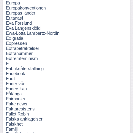
Europa
Europakonventionen
Europas länder
Eutanasi
Eva Forslund
Eva Langenskiöld
Ewa-Lotta Lambertz-Nordin
Ex gratia
Expressen
Extrabetraktelser
Extranummer
Extremfeminism
F
Fabriksåterställning
Facebook
Facit
Fader vår
Faderskap
Fåfänga
Fairbanks
Fake news
Faktaresistens
Fallet Robin
Falska anklagelser
Falskhet
Familj