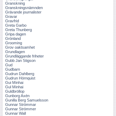
Granskning
Granskningsnämnden
Grävande journalister
Gravar
Gravfrid
Greta Garbo
Greta Thunberg
Gripa dagen
Grönland
Grooming
Grov oaktsamhet
Grundlagen
Grundläggande friheter
Gubb Jan Stigson
Gud
Gudbarn
Gudrun Dahlberg
Gudrun Hörnquist
Gui Minhai
Gul Minhai
Guldbröllop
Gunborg Axén
Gunilla Berg Samuelsson
Gunnar Strömmar
Gunnar Strömmer
Gunnar Wall