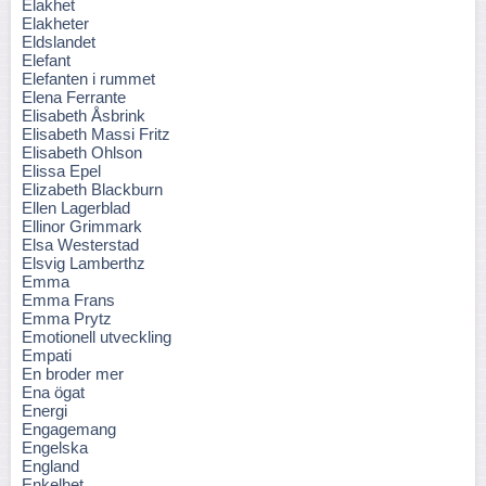
Elakhet
Elakheter
Eldslandet
Elefant
Elefanten i rummet
Elena Ferrante
Elisabeth Åsbrink
Elisabeth Massi Fritz
Elisabeth Ohlson
Elissa Epel
Elizabeth Blackburn
Ellen Lagerblad
Ellinor Grimmark
Elsa Westerstad
Elsvig Lamberthz
Emma
Emma Frans
Emma Prytz
Emotionell utveckling
Empati
En broder mer
Ena ögat
Energi
Engagemang
Engelska
England
Enkelhet