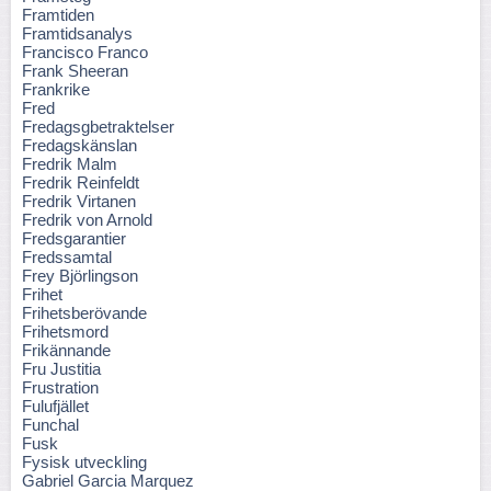
Framtiden
Framtidsanalys
Francisco Franco
Frank Sheeran
Frankrike
Fred
Fredagsgbetraktelser
Fredagskänslan
Fredrik Malm
Fredrik Reinfeldt
Fredrik Virtanen
Fredrik von Arnold
Fredsgarantier
Fredssamtal
Frey Björlingson
Frihet
Frihetsberövande
Frihetsmord
Frikännande
Fru Justitia
Frustration
Fulufjället
Funchal
Fusk
Fysisk utveckling
Gabriel Garcia Marquez