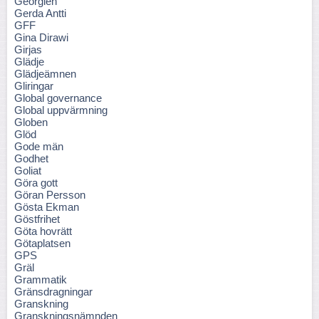
Georgien
Gerda Antti
GFF
Gina Dirawi
Girjas
Glädje
Glädjeämnen
Gliringar
Global governance
Global uppvärmning
Globen
Glöd
Gode män
Godhet
Goliat
Göra gott
Göran Persson
Gösta Ekman
Göstfrihet
Göta hovrätt
Götaplatsen
GPS
Gräl
Grammatik
Gränsdragningar
Granskning
Granskningsnämnden