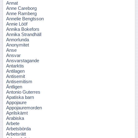
Annat
Anne Careborg
Anne Ramberg
Annelie Bengtsson
Annie Lööf
Annika Bokefors
Annika Strandhäll
Annorlunda
Anonymitet
Anse
Ansvar
Ansvarstagande
Antarktis
Antilagen
Antisemit
Antisemitism
Äntligen
Antonio Guterres
Apatiska barn
Appojaure
Appojauremorden
Aprilskämt
Arabiska
Arbete
Arbetsbörda
Arbetsrätt