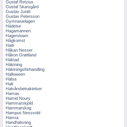
Gustaf Retzius
Gustaf Skarsgård
Gustav Juntti
Gustav Petersson
Gymnasielagen
Hädelse
Hagamannen
Hagerstown
Hågkomst
Haiti
Håkan Nesser
Håkon Grøttland
Häktad
Häktning
Häktningsförhandling
Halloween
Hälsa
Halt
Halvårsbetraktelser
Hamas
Hamid Noury
Hammarskjöld
Hammarskog
Hampus Nessvold
Hamra
Handhälsning