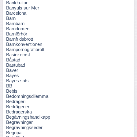
Bankkultur
Banyuls sur Mer
Barcelona
Barn
Barnbarn
Barndomen
Barnförhör
Barnfridsbrott
Barnkonventionen
Barnpornografibrott
Basinkomst
Båstad
Bastubad
Bäver
Bayes
Bayes sats
BB
Bebis
Bedömningsdilemma
Bedrägeri
Bedrägerier
Bedragerska
Begåvningshandikapp
Begravningar
Begravningsseder
Begripa