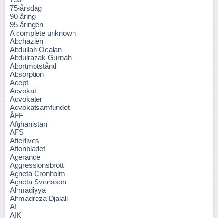
75-årsdag
90-åring
95-åringen
A complete unknown
Abchazien
Abdullah Öcalan
Abdulrazak Gurnah
Abortmotstånd
Absorption
Adept
Advokat
Advokater
Advokatsamfundet
ÅFF
Afghanistan
AFS
Afterlives
Aftonbladet
Agerande
Aggressionsbrott
Agneta Cronholm
Agneta Svensson
Ahmadiyya
Ahmadreza Djalali
AI
AIK