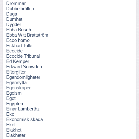
Drömmar
Dubbelbröllop
Duga
Dumhet
Dygder
Ebba Busch
Ebba Witt Brattström
Ecco homo
Eckhart Tolle
Ecocide
Ecocide Tribunal
Ed Kemper
Edward Snowden
Eftergifter
Egendomligheter
Egennytta
Egenskaper
Egoism
Egot
Egypten
Einar Lamberthz
Eko
Ekonomisk skada
Ekot
Elakhet
Elakheter