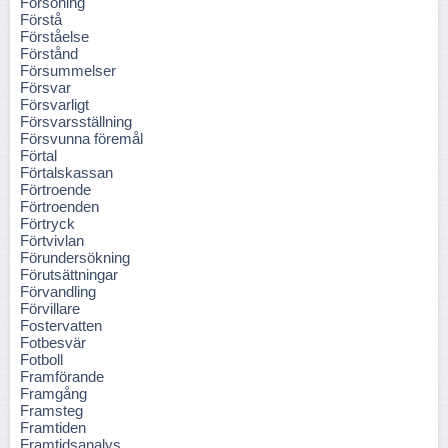
Försoning
Förstå
Förståelse
Förstånd
Försummelser
Försvar
Försvarligt
Försvarsställning
Försvunna föremål
Förtal
Förtalskassan
Förtroende
Förtroenden
Förtryck
Förtvivlan
Förundersökning
Förutsättningar
Förvandling
Förvillare
Fostervatten
Fotbesvär
Fotboll
Framförande
Framgång
Framsteg
Framtiden
Framtidsanalys