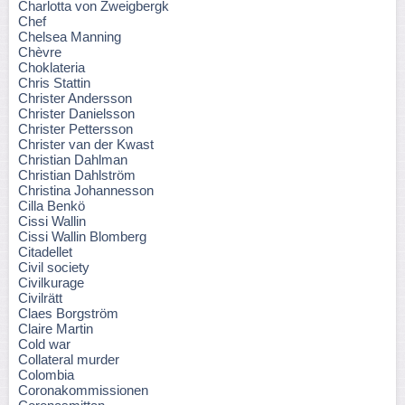
Charlotta von Zweigbergk
Chef
Chelsea Manning
Chèvre
Choklateria
Chris Stattin
Christer Andersson
Christer Danielsson
Christer Pettersson
Christer van der Kwast
Christian Dahlman
Christian Dahlström
Christina Johannesson
Cilla Benkö
Cissi Wallin
Cissi Wallin Blomberg
Citadellet
Civil society
Civilkurage
Civilrätt
Claes Borgström
Claire Martin
Cold war
Collateral murder
Colombia
Coronakommissionen