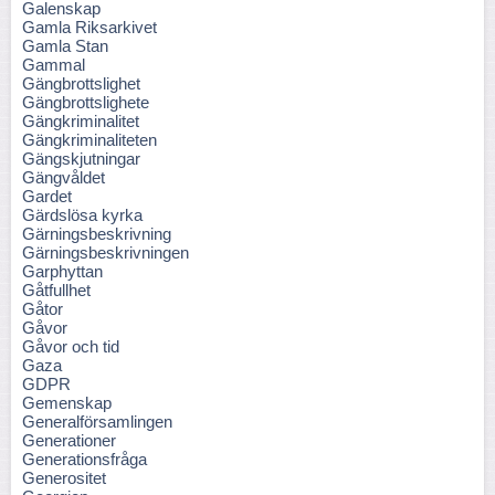
Galenskap
Gamla Riksarkivet
Gamla Stan
Gammal
Gängbrottslighet
Gängbrottslighete
Gängkriminalitet
Gängkriminaliteten
Gängskjutningar
Gängvåldet
Gardet
Gärdslösa kyrka
Gärningsbeskrivning
Gärningsbeskrivningen
Garphyttan
Gåtfullhet
Gåtor
Gåvor
Gåvor och tid
Gaza
GDPR
Gemenskap
Generalförsamlingen
Generationer
Generationsfråga
Generositet