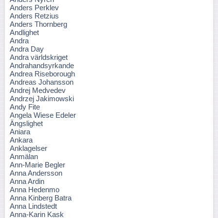
Anders Perklev
Anders Retzius
Anders Thornberg
Andlighet
Andra
Andra Day
Andra världskriget
Andrahandsyrkande
Andrea Riseborough
Andreas Johansson
Andrej Medvedev
Andrzej Jakimowski
Andy Fite
Angela Wiese Edeler
Ängslighet
Aniara
Ankara
Anklagelser
Anmälan
Ann-Marie Begler
Anna Andersson
Anna Ardin
Anna Hedenmo
Anna Kinberg Batra
Anna Lindstedt
Anna-Karin Kask