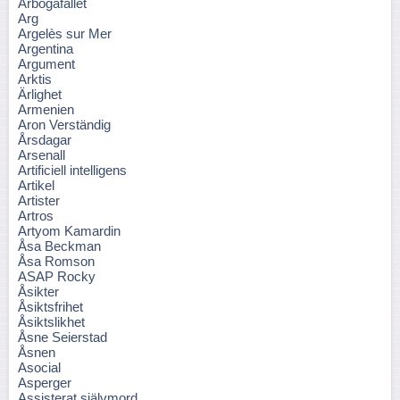
Arbogafallet
Arg
Argelès sur Mer
Argentina
Argument
Arktis
Ärlighet
Armenien
Aron Verständig
Årsdagar
Arsenall
Artificiell intelligens
Artikel
Artister
Artros
Artyom Kamardin
Åsa Beckman
Åsa Romson
ASAP Rocky
Åsikter
Åsiktsfrihet
Åsiktslikhet
Åsne Seierstad
Åsnen
Asocial
Asperger
Assisterat självmord