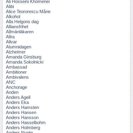
Ali Hosseini Khomenei
Alibi
Alice Teororescu Måne
Alkohol
Alla Helgons dag
Alliansfrihet
Allmänläkaren
Allra
Allvar
Alumnidagen
Alzheimer
Amanda Ginsburg
Amanda Sokolnicki
Ambassad
Ambitioner
Ambivalens
ANC
Anchorage
Anden
Anders Agell
Anders Eka
Anders Hamsten
Anders Hansen
Anders Hansson
Anders Hasselbohm
Anders Holmberg
Anders Nyrén