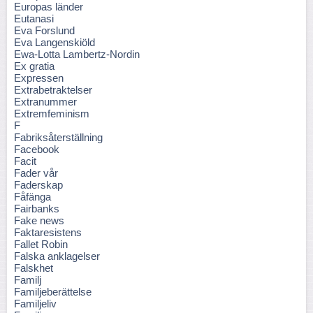
Europas länder
Eutanasi
Eva Forslund
Eva Langenskiöld
Ewa-Lotta Lambertz-Nordin
Ex gratia
Expressen
Extrabetraktelser
Extranummer
Extremfeminism
F
Fabriksåterställning
Facebook
Facit
Fader vår
Faderskap
Fåfänga
Fairbanks
Fake news
Faktaresistens
Fallet Robin
Falska anklagelser
Falskhet
Familj
Familjeberättelse
Familjeliv