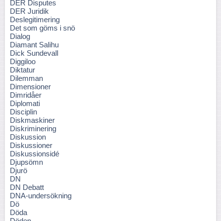
DER Disputes
DER Juridik
Deslegitimering
Det som göms i snö
Dialog
Diamant Salihu
Dick Sundevall
Diggiloo
Diktatur
Dilemman
Dimensioner
Dimridåer
Diplomati
Disciplin
Diskmaskiner
Diskriminering
Diskussion
Diskussioner
Diskussionsidé
Djupsömn
Djurö
DN
DN Debatt
DNA-undersökning
Dö
Döda
Döden