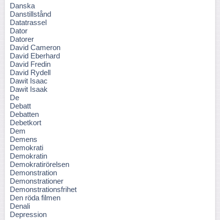
Danska
Danstillstånd
Datatrassel
Dator
Datorer
David Cameron
David Eberhard
David Fredin
David Rydell
Dawit Isaac
Dawit Isaak
De
Debatt
Debatten
Debetkort
Dem
Demens
Demokrati
Demokratin
Demokratirörelsen
Demonstration
Demonstrationer
Demonstrationsfrihet
Den röda filmen
Denali
Depression