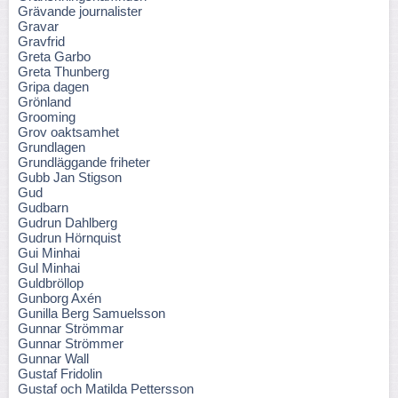
Grävande journalister
Gravar
Gravfrid
Greta Garbo
Greta Thunberg
Gripa dagen
Grönland
Grooming
Grov oaktsamhet
Grundlagen
Grundläggande friheter
Gubb Jan Stigson
Gud
Gudbarn
Gudrun Dahlberg
Gudrun Hörnquist
Gui Minhai
Gul Minhai
Guldbröllop
Gunborg Axén
Gunilla Berg Samuelsson
Gunnar Strömmar
Gunnar Strömmer
Gunnar Wall
Gustaf Fridolin
Gustaf och Matilda Pettersson