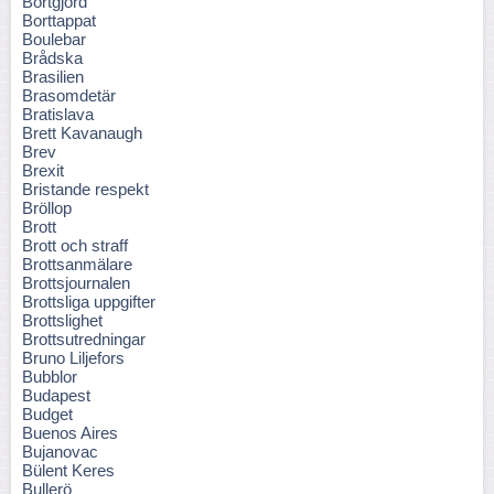
Bortgjord
Borttappat
Boulebar
Brådska
Brasilien
Brasomdetär
Bratislava
Brett Kavanaugh
Brev
Brexit
Bristande respekt
Bröllop
Brott
Brott och straff
Brottsanmälare
Brottsjournalen
Brottsliga uppgifter
Brottslighet
Brottsutredningar
Bruno Liljefors
Bubblor
Budapest
Budget
Buenos Aires
Bujanovac
Bülent Keres
Bullerö