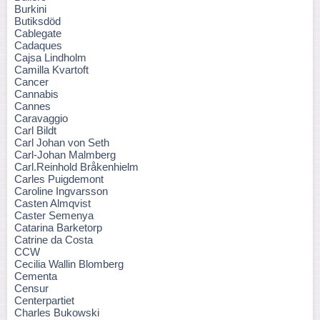
Burkini
Butiksdöd
Cablegate
Cadaques
Cajsa Lindholm
Camilla Kvartoft
Cancer
Cannabis
Cannes
Caravaggio
Carl Bildt
Carl Johan von Seth
Carl-Johan Malmberg
Carl.Reinhold Bråkenhielm
Carles Puigdemont
Caroline Ingvarsson
Casten Almqvist
Caster Semenya
Catarina Barketorp
Catrine da Costa
CCW
Cecilia Wallin Blomberg
Cementa
Censur
Centerpartiet
Charles Bukowski