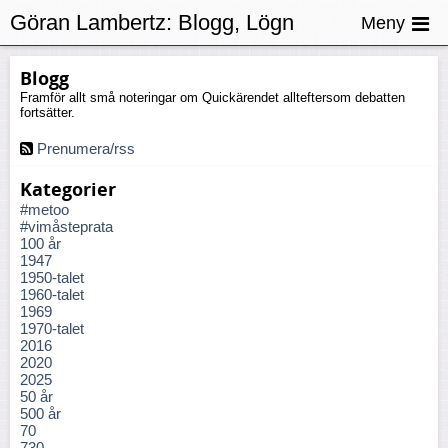
Göran Lambertz:
Blogg, Lögn
Meny
Blogg
Framför allt små noteringar om Quickärendet allteftersom debatten
fortsätter.
Prenumera/rss
Kategorier
#metoo
#vimåsteprata
100 år
1947
1950-talet
1960-talet
1969
1970-talet
2016
2020
2025
50 år
500 år
70
730