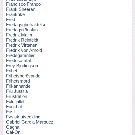
Francisco Franco
Frank Sheeran
Frankrike
Fred
Fredagsgbetraktelser
Fredagskänslan
Fredrik Malm
Fredrik Reinfeldt
Fredrik Virtanen
Fredrik von Arnold
Fredsgarantier
Fredssamtal
Frey Björlingson
Frihet
Frihetsberövande
Frihetsmord
Frikännande
Fru Justitia
Frustration
Fulufjället
Funchal
Fusk
Fysisk utveckling
Gabriel Garcia Marquez
Gagna
Gal-On