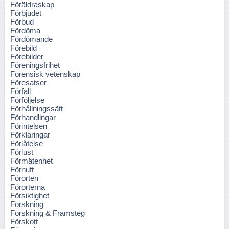
Föräldraskap
Förbjudet
Förbud
Fördöma
Fördömande
Förebild
Förebilder
Föreningsfrihet
Forensisk vetenskap
Föresatser
Förfall
Förföljelse
Förhållningssätt
Förhandlingar
Förintelsen
Förklaringar
Förlåtelse
Förlust
Förmätenhet
Förnuft
Förorten
Förorterna
Försiktighet
Forskning
Forskning & Framsteg
Förskott