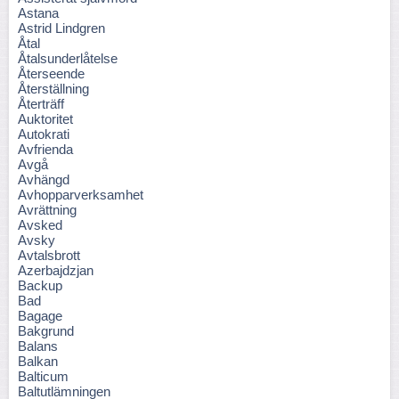
Astana
Astrid Lindgren
Åtal
Åtalsunderlåtelse
Återseende
Återställning
Återträff
Auktoritet
Autokrati
Avfrienda
Avgå
Avhängd
Avhopparverksamhet
Avrättning
Avsked
Avsky
Avtalsbrott
Azerbajdzjan
Backup
Bad
Bagage
Bakgrund
Balans
Balkan
Balticum
Baltutlämningen