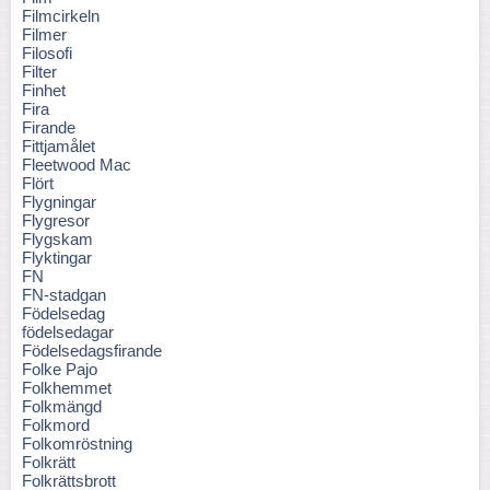
Filmcirkeln
Filmer
Filosofi
Filter
Finhet
Fira
Firande
Fittjamålet
Fleetwood Mac
Flört
Flygningar
Flygresor
Flygskam
Flyktingar
FN
FN-stadgan
Födelsedag
födelsedagar
Födelsedagsfirande
Folke Pajo
Folkhemmet
Folkmängd
Folkmord
Folkomröstning
Folkrätt
Folkrättsbrott