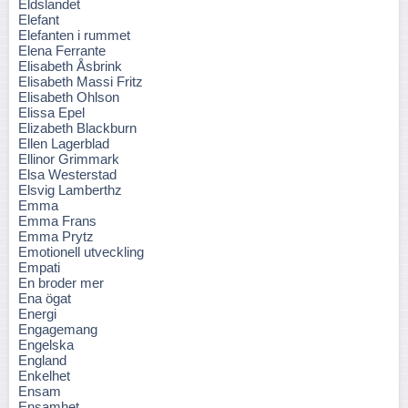
Eldslandet
Elefant
Elefanten i rummet
Elena Ferrante
Elisabeth Åsbrink
Elisabeth Massi Fritz
Elisabeth Ohlson
Elissa Epel
Elizabeth Blackburn
Ellen Lagerblad
Ellinor Grimmark
Elsa Westerstad
Elsvig Lamberthz
Emma
Emma Frans
Emma Prytz
Emotionell utveckling
Empati
En broder mer
Ena ögat
Energi
Engagemang
Engelska
England
Enkelhet
Ensam
Ensamhet