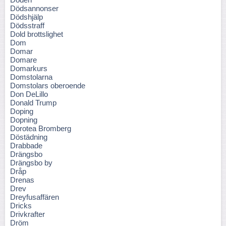
Dödsannonser
Dödshjälp
Dödsstraff
Dold brottslighet
Dom
Domar
Domare
Domarkurs
Domstolarna
Domstolars oberoende
Don DeLillo
Donald Trump
Doping
Dopning
Dorotea Bromberg
Döstädning
Drabbade
Drängsbo
Drängsbo by
Dråp
Drenas
Drev
Dreyfusaffären
Dricks
Drivkrafter
Dröm