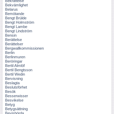
Bekräftelse
Bekvämlighet
Belarus
Bemötande
Bengt Brülde
Bengt Holmström
Bengt Lambe
Bengt Lindström
Bensin
Berättelse
Berättelser
Bergwallkommissionen
Berlin
Berlinmuren
Beröringar
Bertil Almlöf
Bertil Bengtsson
Bertil Wedin
Bervisning
Beslagta
Beslutsförhet
Besök
Besserwisser
Besvikelse
Betyg
Betygsättning
Bevisbörda