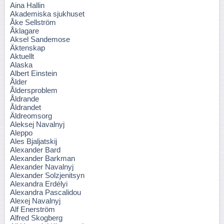
Aina Hallin
Akademiska sjukhuset
Åke Sellström
Åklagare
Aksel Sandemose
Äktenskap
Aktuellt
Alaska
Albert Einstein
Ålder
Åldersproblem
Åldrande
Åldrandet
Äldreomsorg
Aleksej Navalnyj
Aleppo
Ales Bjaljatskij
Alexander Bard
Alexander Barkman
Alexander Navalnyj
Alexander Solzjenitsyn
Alexandra Erdélyi
Alexandra Pascalidou
Alexej Navalnyj
Alf Enerström
Alfred Skogberg