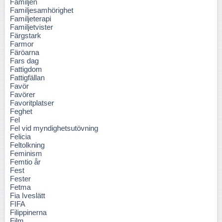
Familjen
Familjesamhörighet
Familjeterapi
Familjetvister
Färgstark
Farmor
Färöarna
Fars dag
Fattigdom
Fattigfällan
Favör
Favörer
Favoritplatser
Feghet
Fel
Fel vid myndighetsutövning
Felicia
Feltolkning
Feminism
Femtio år
Fest
Fester
Fetma
Fia Iveslätt
FIFA
Filippinerna
Film