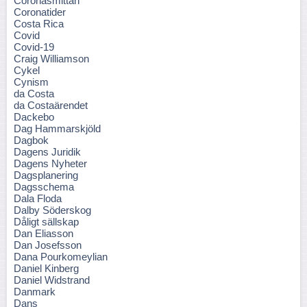
Coronasmittan
Coronatider
Costa Rica
Covid
Covid-19
Craig Williamson
Cykel
Cynism
da Costa
da Costaärendet
Dackebo
Dag Hammarskjöld
Dagbok
Dagens Juridik
Dagens Nyheter
Dagsplanering
Dagsschema
Dala Floda
Dalby Söderskog
Dåligt sällskap
Dan Eliasson
Dan Josefsson
Dana Pourkomeylian
Daniel Kinberg
Daniel Widstrand
Danmark
Dans