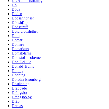
DNA-undersökning
Dö
Döda
Döden
Dödsannonser
Dödshjälp
Dödsstraff
Dold brottslighet
Dom
Domar
Domare
Domarkurs
Domstolarna
Domstolars oberoende
Don DeLillo
Donald Trump
Doping
Dopning
Dorotea Bromberg
Döstädning
Drabbade
Drängsbo
Drängsbo by
Dråp
Drenas