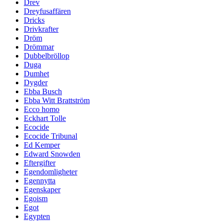
Drev
Dreyfusaffären
Dricks
Drivkrafter
Dröm
Drömmar
Dubbelbröllop
Duga
Dumhet
Dygder
Ebba Busch
Ebba Witt Brattström
Ecco homo
Eckhart Tolle
Ecocide
Ecocide Tribunal
Ed Kemper
Edward Snowden
Eftergifter
Egendomligheter
Egennytta
Egenskaper
Egoism
Egot
Egypten