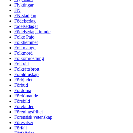
Flyktingar
FN
FN-stadgan
Födelsedag
födelsedagar
Födelsedagsfirande
Folke Pajo
Folkhemmet
Folkmängd
Folkmord
Folkomröstning
Folkrätt
Folkrättsbrott
Föräldraskap
Förbjudet
Förbud
Fördöma
Fördömande
Förebild
Förebilder
Föreningsfrihet
Forensisk vetenskap
Föresatser
Förfall