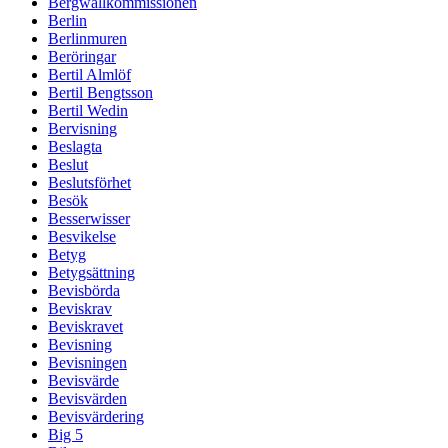
Bergwallkommissionen
Berlin
Berlinmuren
Beröringar
Bertil Almlöf
Bertil Bengtsson
Bertil Wedin
Bervisning
Beslagta
Beslut
Beslutsförhet
Besök
Besserwisser
Besvikelse
Betyg
Betygsättning
Bevisbörda
Beviskrav
Beviskravet
Bevisning
Bevisningen
Bevisvärde
Bevisvärden
Bevisvärdering
Big 5