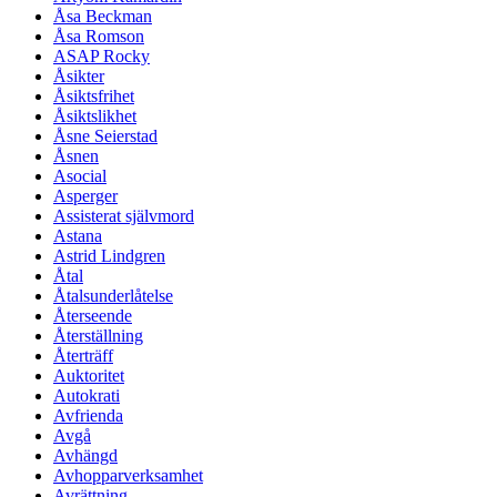
Åsa Beckman
Åsa Romson
ASAP Rocky
Åsikter
Åsiktsfrihet
Åsiktslikhet
Åsne Seierstad
Åsnen
Asocial
Asperger
Assisterat självmord
Astana
Astrid Lindgren
Åtal
Åtalsunderlåtelse
Återseende
Återställning
Återträff
Auktoritet
Autokrati
Avfrienda
Avgå
Avhängd
Avhopparverksamhet
Avrättning