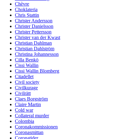
Chèvre
Choklateria
Chris Stattin
Christer Andersson
Christer Danielsson
Christer Pettersson
Christer van der Kwast
Christian Dahlman
Christian Dahlström
Christina Johannesson
Cilla Benkö
Cissi Wallin
Cissi Wallin Blomberg
Citadellet
Civil society
Civilkurage
Civilrätt
Claes Borgström
Claire Martin
Cold war
Collateral murder
Colombia
Coronakommissionen
Coronasmittan
Coronatider