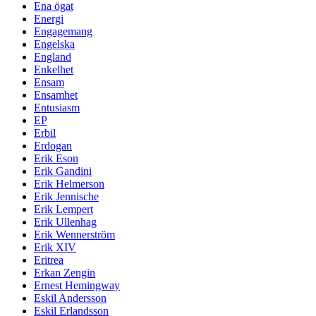
Ena ögat
Energi
Engagemang
Engelska
England
Enkelhet
Ensam
Ensamhet
Entusiasm
EP
Erbil
Erdogan
Erik Eson
Erik Gandini
Erik Helmerson
Erik Jennische
Erik Lempert
Erik Ullenhag
Erik Wennerström
Erik XIV
Eritrea
Erkan Zengin
Ernest Hemingway
Eskil Andersson
Eskil Erlandsson