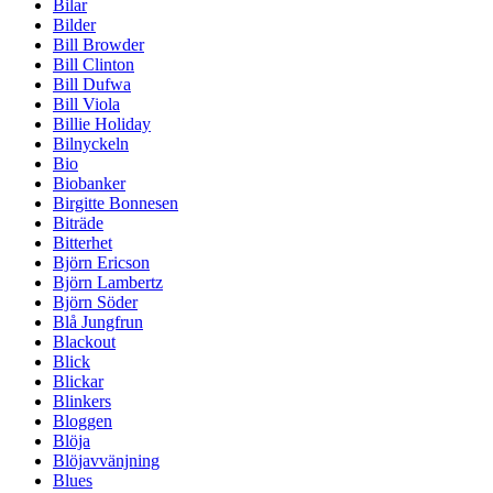
Bilar
Bilder
Bill Browder
Bill Clinton
Bill Dufwa
Bill Viola
Billie Holiday
Bilnyckeln
Bio
Biobanker
Birgitte Bonnesen
Biträde
Bitterhet
Björn Ericson
Björn Lambertz
Björn Söder
Blå Jungfrun
Blackout
Blick
Blickar
Blinkers
Bloggen
Blöja
Blöjavvänjning
Blues