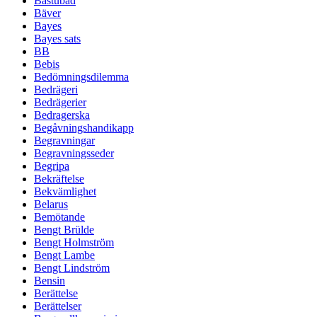
Bastubad
Bäver
Bayes
Bayes sats
BB
Bebis
Bedömningsdilemma
Bedrägeri
Bedrägerier
Bedragerska
Begåvningshandikapp
Begravningar
Begravningsseder
Begripa
Bekräftelse
Bekvämlighet
Belarus
Bemötande
Bengt Brülde
Bengt Holmström
Bengt Lambe
Bengt Lindström
Bensin
Berättelse
Berättelser