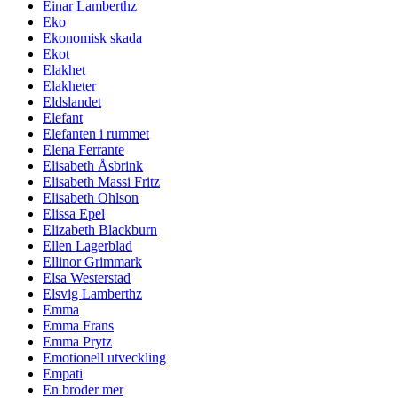
Einar Lamberthz
Eko
Ekonomisk skada
Ekot
Elakhet
Elakheter
Eldslandet
Elefant
Elefanten i rummet
Elena Ferrante
Elisabeth Åsbrink
Elisabeth Massi Fritz
Elisabeth Ohlson
Elissa Epel
Elizabeth Blackburn
Ellen Lagerblad
Ellinor Grimmark
Elsa Westerstad
Elsvig Lamberthz
Emma
Emma Frans
Emma Prytz
Emotionell utveckling
Empati
En broder mer