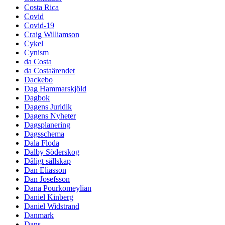
Costa Rica
Covid
Covid-19
Craig Williamson
Cykel
Cynism
da Costa
da Costaärendet
Dackebo
Dag Hammarskjöld
Dagbok
Dagens Juridik
Dagens Nyheter
Dagsplanering
Dagsschema
Dala Floda
Dalby Söderskog
Dåligt sällskap
Dan Eliasson
Dan Josefsson
Dana Pourkomeylian
Daniel Kinberg
Daniel Widstrand
Danmark
Dans