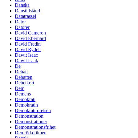
Danska
Danstillstånd
Datatrassel
Dator
Datorer
David Cameron
David Eberhard
David Fredin
David Rydell
Dawit Isaac
Dawit Isaak
De
Debatt
Debatten
Debetkort
Dem
Demens
Demokrati
Demokratin
Demokratirörelsen
Demonstration
Demonstrationer
Demonstrationsfrihet
Den röda filmen