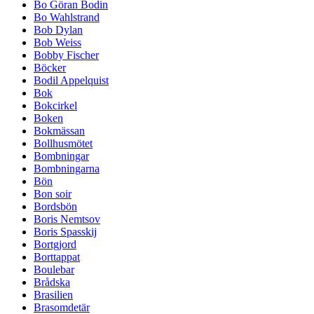
Bo Göran Bodin
Bo Wahlstrand
Bob Dylan
Bob Weiss
Bobby Fischer
Böcker
Bodil Appelquist
Bok
Bokcirkel
Boken
Bokmässan
Bollhusmötet
Bombningar
Bombningarna
Bön
Bon soir
Bordsbön
Boris Nemtsov
Boris Spasskij
Bortgjord
Borttappat
Boulebar
Brådska
Brasilien
Brasomdetär