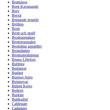
Bratislava
Brett Kavanaugh
Brev
Brexit
Bristande respekt
Bröllop
Brott
Brott och straff
Brottsanmälare
Brottsjournalen
Brottsliga uppgifter
Brottslighet
Brottsutredningar
Bruno Liljefors
Bubblor
Budapest
Budget
Buenos Aires
Bujanovac
Bülent Keres
Bullerö
Burkini
Butiksdöd
Cablegate
Cadaques