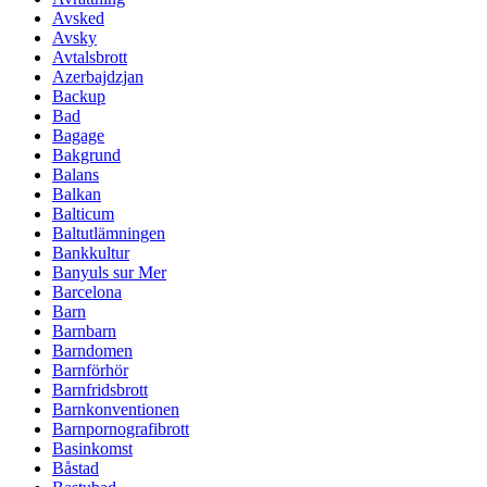
Avsked
Avsky
Avtalsbrott
Azerbajdzjan
Backup
Bad
Bagage
Bakgrund
Balans
Balkan
Balticum
Baltutlämningen
Bankkultur
Banyuls sur Mer
Barcelona
Barn
Barnbarn
Barndomen
Barnförhör
Barnfridsbrott
Barnkonventionen
Barnpornografibrott
Basinkomst
Båstad