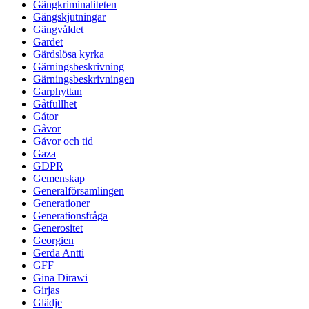
Gängkriminaliteten
Gängskjutningar
Gängvåldet
Gardet
Gärdslösa kyrka
Gärningsbeskrivning
Gärningsbeskrivningen
Garphyttan
Gåtfullhet
Gåtor
Gåvor
Gåvor och tid
Gaza
GDPR
Gemenskap
Generalförsamlingen
Generationer
Generationsfråga
Generositet
Georgien
Gerda Antti
GFF
Gina Dirawi
Girjas
Glädje