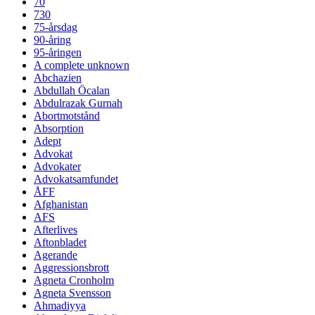
70
730
75-årsdag
90-åring
95-åringen
A complete unknown
Abchazien
Abdullah Öcalan
Abdulrazak Gurnah
Abortmotstånd
Absorption
Adept
Advokat
Advokater
Advokatsamfundet
ÅFF
Afghanistan
AFS
Afterlives
Aftonbladet
Agerande
Aggressionsbrott
Agneta Cronholm
Agneta Svensson
Ahmadiyya