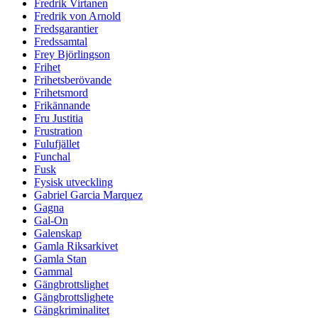
Fredrik Virtanen
Fredrik von Arnold
Fredsgarantier
Fredssamtal
Frey Björlingson
Frihet
Frihetsberövande
Frihetsmord
Frikännande
Fru Justitia
Frustration
Fulufjället
Funchal
Fusk
Fysisk utveckling
Gabriel Garcia Marquez
Gagna
Gal-On
Galenskap
Gamla Riksarkivet
Gamla Stan
Gammal
Gängbrottslighet
Gängbrottslighete
Gängkriminalitet