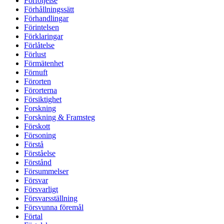
Förföljelse
Förhållningssätt
Förhandlingar
Förintelsen
Förklaringar
Förlåtelse
Förlust
Förmätenhet
Förnuft
Förorten
Förorterna
Försiktighet
Forskning
Forskning & Framsteg
Förskott
Försoning
Förstå
Förståelse
Förstånd
Försummelser
Försvar
Försvarligt
Försvarsställning
Försvunna föremål
Förtal