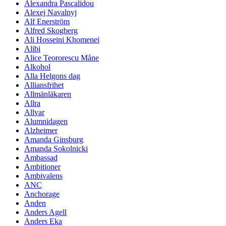
Alexandra Pascalidou
Alexej Navalnyj
Alf Enerström
Alfred Skogberg
Ali Hosseini Khomenei
Alibi
Alice Teororescu Måne
Alkohol
Alla Helgons dag
Alliansfrihet
Allmänläkaren
Allra
Allvar
Alumnidagen
Alzheimer
Amanda Ginsburg
Amanda Sokolnicki
Ambassad
Ambitioner
Ambivalens
ANC
Anchorage
Anden
Anders Agell
Anders Eka