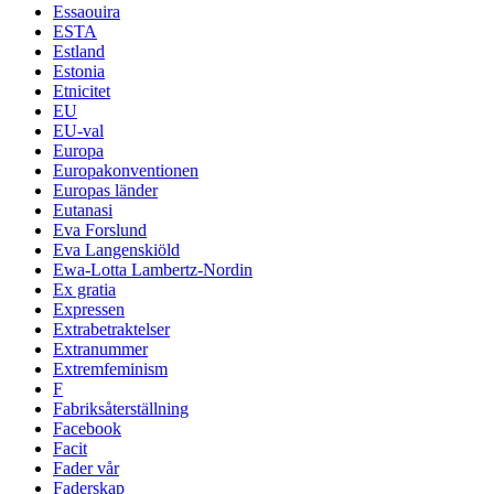
Essaouira
ESTA
Estland
Estonia
Etnicitet
EU
EU-val
Europa
Europakonventionen
Europas länder
Eutanasi
Eva Forslund
Eva Langenskiöld
Ewa-Lotta Lambertz-Nordin
Ex gratia
Expressen
Extrabetraktelser
Extranummer
Extremfeminism
F
Fabriksåterställning
Facebook
Facit
Fader vår
Faderskap