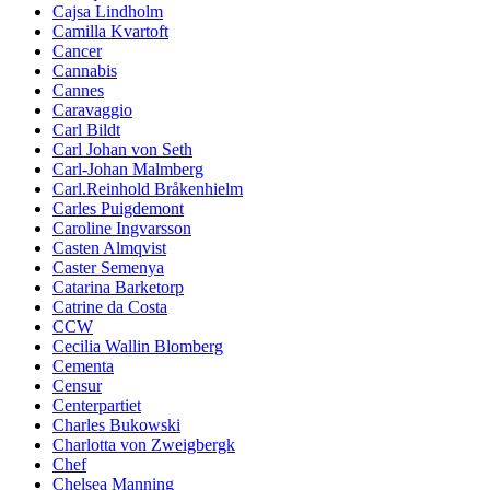
Cajsa Lindholm
Camilla Kvartoft
Cancer
Cannabis
Cannes
Caravaggio
Carl Bildt
Carl Johan von Seth
Carl-Johan Malmberg
Carl.Reinhold Bråkenhielm
Carles Puigdemont
Caroline Ingvarsson
Casten Almqvist
Caster Semenya
Catarina Barketorp
Catrine da Costa
CCW
Cecilia Wallin Blomberg
Cementa
Censur
Centerpartiet
Charles Bukowski
Charlotta von Zweigbergk
Chef
Chelsea Manning