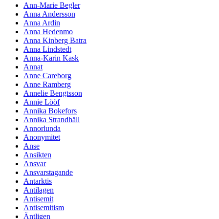
Ann-Marie Begler
Anna Andersson
Anna Ardin
Anna Hedenmo
Anna Kinberg Batra
Anna Lindstedt
Anna-Karin Kask
Annat
Anne Careborg
Anne Ramberg
Annelie Bengtsson
Annie Lööf
Annika Bokefors
Annika Strandhäll
Annorlunda
Anonymitet
Anse
Ansikten
Ansvar
Ansvarstagande
Antarktis
Antilagen
Antisemit
Antisemitism
Äntligen