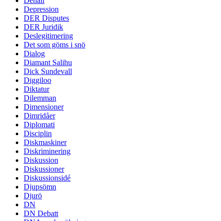
Denali
Depression
DER Disputes
DER Juridik
Deslegitimering
Det som göms i snö
Dialog
Diamant Salihu
Dick Sundevall
Diggiloo
Diktatur
Dilemman
Dimensioner
Dimridåer
Diplomati
Disciplin
Diskmaskiner
Diskriminering
Diskussion
Diskussioner
Diskussionsidé
Djupsömn
Djurö
DN
DN Debatt