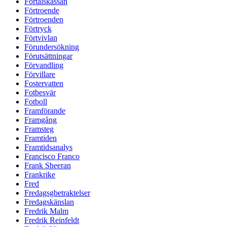
Förtalskassan
Förtroende
Förtroenden
Förtryck
Förtvivlan
Förundersökning
Förutsättningar
Förvandling
Förvillare
Fostervatten
Fotbesvär
Fotboll
Framförande
Framgång
Framsteg
Framtiden
Framtidsanalys
Francisco Franco
Frank Sheeran
Frankrike
Fred
Fredagsgbetraktelser
Fredagskänslan
Fredrik Malm
Fredrik Reinfeldt