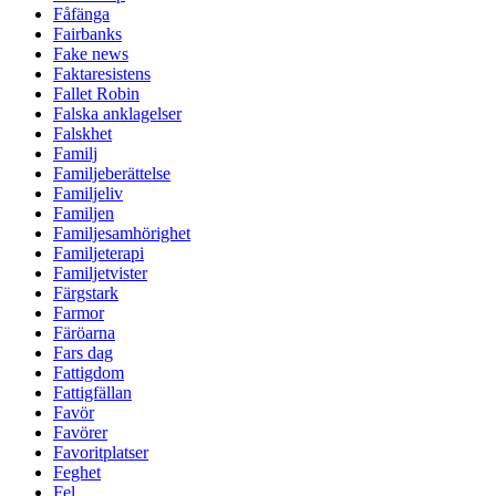
Fåfänga
Fairbanks
Fake news
Faktaresistens
Fallet Robin
Falska anklagelser
Falskhet
Familj
Familjeberättelse
Familjeliv
Familjen
Familjesamhörighet
Familjeterapi
Familjetvister
Färgstark
Farmor
Färöarna
Fars dag
Fattigdom
Fattigfällan
Favör
Favörer
Favoritplatser
Feghet
Fel