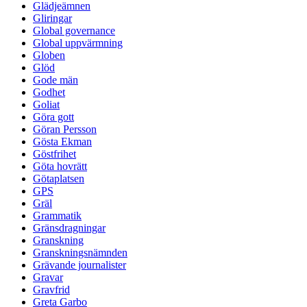
Glädjeämnen
Gliringar
Global governance
Global uppvärmning
Globen
Glöd
Gode män
Godhet
Goliat
Göra gott
Göran Persson
Gösta Ekman
Göstfrihet
Göta hovrätt
Götaplatsen
GPS
Gräl
Grammatik
Gränsdragningar
Granskning
Granskningsnämnden
Grävande journalister
Gravar
Gravfrid
Greta Garbo