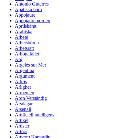
Antonio Guterres
Apatiska barn
Appojaure
Appojauremorden
Aprilskämt
Arabiska
Arbete
Arbetsbörda
Arbetsrätt
Arbogafallet
Arg
Argelès sur Mer
Argentina
Argument
Arktis
Ärlighet
Armenien
Aron Verständig
Årsdagar
Arsenall
Artificiell intelligens
Artikel
Artister
Artros
Artyom Kamardin