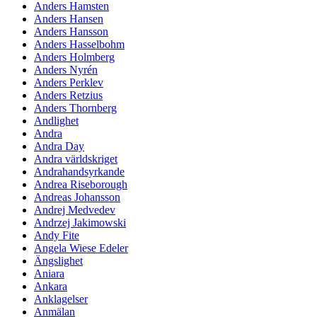
Anders Hamsten
Anders Hansen
Anders Hansson
Anders Hasselbohm
Anders Holmberg
Anders Nyrén
Anders Perklev
Anders Retzius
Anders Thornberg
Andlighet
Andra
Andra Day
Andra världskriget
Andrahandsyrkande
Andrea Riseborough
Andreas Johansson
Andrej Medvedev
Andrzej Jakimowski
Andy Fite
Angela Wiese Edeler
Ängslighet
Aniara
Ankara
Anklagelser
Anmälan