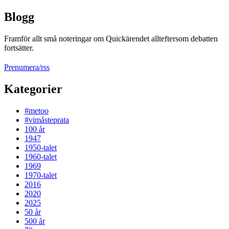
Blogg
Framför allt små noteringar om Quickärendet allteftersom debatten
fortsätter.
Prenumera/rss
Kategorier
#metoo
#vimåsteprata
100 år
1947
1950-talet
1960-talet
1969
1970-talet
2016
2020
2025
50 år
500 år