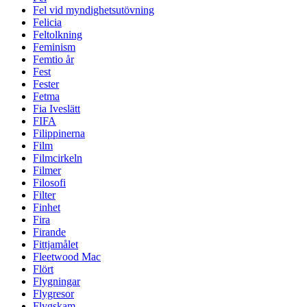
Fel vid myndighetsutövning
Felicia
Feltolkning
Feminism
Femtio år
Fest
Fester
Fetma
Fia Iveslätt
FIFA
Filippinerna
Film
Filmcirkeln
Filmer
Filosofi
Filter
Finhet
Fira
Firande
Fittjamålet
Fleetwood Mac
Flört
Flygningar
Flygresor
Flygskam