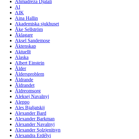
Ahmadreza Djalali
AI
AIK
Aina Hallin
Akademiska sjukhuset
Åke Sellström
Åklagare
Aksel Sandemose
Äktenskap
Aktuellt
Alaska
Albert Einstein
Ålder
Åldersproblem
Åldrande
Åldrandet
Äldreomsorg
Aleksej Navalnyj
Aleppo
Ales Bjaljatskij
Alexander Bard
Alexander Barkman
Alexander Navalnyj
Alexander Solzjenitsyn
Alexandra Erdélyi