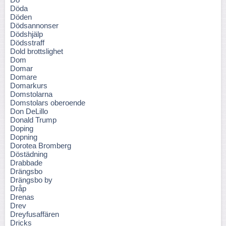
Döda
Döden
Dödsannonser
Dödshjälp
Dödsstraff
Dold brottslighet
Dom
Domar
Domare
Domarkurs
Domstolarna
Domstolars oberoende
Don DeLillo
Donald Trump
Doping
Dopning
Dorotea Bromberg
Döstädning
Drabbade
Drängsbo
Drängsbo by
Dråp
Drenas
Drev
Dreyfusaffären
Dricks