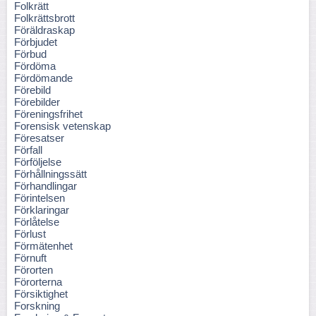
Folkrätt
Folkrättsbrott
Föräldraskap
Förbjudet
Förbud
Fördöma
Fördömande
Förebild
Förebilder
Föreningsfrihet
Forensisk vetenskap
Föresatser
Förfall
Förföljelse
Förhållningssätt
Förhandlingar
Förintelsen
Förklaringar
Förlåtelse
Förlust
Förmätenhet
Förnuft
Förorten
Förorterna
Försiktighet
Forskning