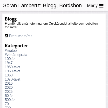
Göran Lambertz:
Blogg, Bordsbön
Meny
Blogg
Framför allt små noteringar om Quickärendet allteftersom debatten
fortsätter.
Prenumera/rss
Kategorier
#metoo
#vimåsteprata
100 år
1947
1950-talet
1960-talet
1969
1970-talet
2016
2020
2025
50 år
500 år
70
730