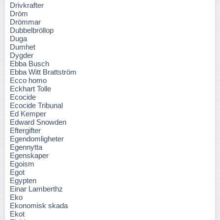
Drivkrafter
Dröm
Drömmar
Dubbelbröllop
Duga
Dumhet
Dygder
Ebba Busch
Ebba Witt Brattström
Ecco homo
Eckhart Tolle
Ecocide
Ecocide Tribunal
Ed Kemper
Edward Snowden
Eftergifter
Egendomligheter
Egennytta
Egenskaper
Egoism
Egot
Egypten
Einar Lamberthz
Eko
Ekonomisk skada
Ekot