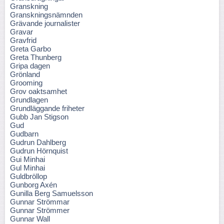
Granskning
Granskningsnämnden
Grävande journalister
Gravar
Gravfrid
Greta Garbo
Greta Thunberg
Gripa dagen
Grönland
Grooming
Grov oaktsamhet
Grundlagen
Grundläggande friheter
Gubb Jan Stigson
Gud
Gudbarn
Gudrun Dahlberg
Gudrun Hörnquist
Gui Minhai
Gul Minhai
Guldbröllop
Gunborg Axén
Gunilla Berg Samuelsson
Gunnar Strömmar
Gunnar Strömmer
Gunnar Wall