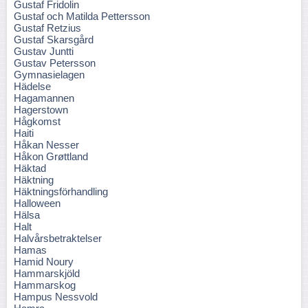
Gustaf Fridolin
Gustaf och Matilda Pettersson
Gustaf Retzius
Gustaf Skarsgård
Gustav Juntti
Gustav Petersson
Gymnasielagen
Hädelse
Hagamannen
Hagerstown
Hågkomst
Haiti
Håkan Nesser
Håkon Grøttland
Häktad
Häktning
Häktningsförhandling
Halloween
Hälsa
Halt
Halvårsbetraktelser
Hamas
Hamid Noury
Hammarskjöld
Hammarskog
Hampus Nessvold