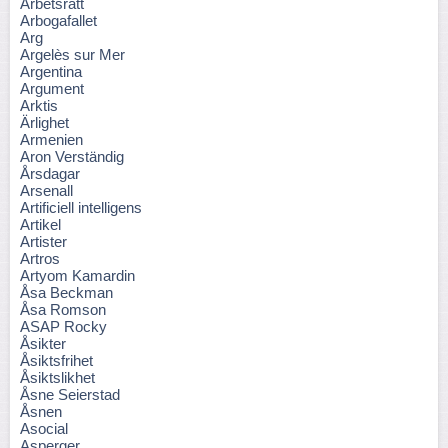
Arbetsrätt
Arbogafallet
Arg
Argelès sur Mer
Argentina
Argument
Arktis
Ärlighet
Armenien
Aron Verständig
Årsdagar
Arsenall
Artificiell intelligens
Artikel
Artister
Artros
Artyom Kamardin
Åsa Beckman
Åsa Romson
ASAP Rocky
Åsikter
Åsiktsfrihet
Åsiktslikhet
Åsne Seierstad
Åsnen
Asocial
Asperger