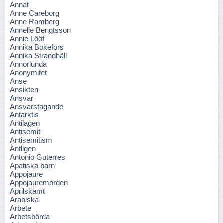
Annat
Anne Careborg
Anne Ramberg
Annelie Bengtsson
Annie Lööf
Annika Bokefors
Annika Strandhäll
Annorlunda
Anonymitet
Anse
Ansikten
Ansvar
Ansvarstagande
Antarktis
Antilagen
Antisemit
Antisemitism
Äntligen
Antonio Guterres
Apatiska barn
Appojaure
Appojauremorden
Aprilskämt
Arabiska
Arbete
Arbetsbörda