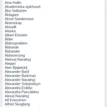
Aina Hallin
Akademiska sjukhuset
Åke Sellström
Åklagare
Aksel Sandemose
Äktenskap
Aktuellt
Alaska
Albert Einstein
Ålder
Åldersproblem
Åldrande
Åldrandet
Äldreomsorg
Aleksej Navalnyj
Aleppo
Ales Bjaljatskij
Alexander Bard
Alexander Barkman
Alexander Navalnyj
Alexander Solzjenitsyn
Alexandra Erdélyi
Alexandra Pascalidou
Alexej Navalnyj
Alf Enerström
Alfred Skogberg