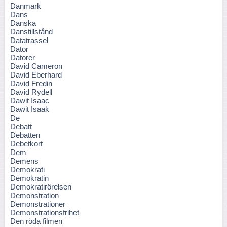
Danmark
Dans
Danska
Danstillstånd
Datatrassel
Dator
Datorer
David Cameron
David Eberhard
David Fredin
David Rydell
Dawit Isaac
Dawit Isaak
De
Debatt
Debatten
Debetkort
Dem
Demens
Demokrati
Demokratin
Demokratirörelsen
Demonstration
Demonstrationer
Demonstrationsfrihet
Den röda filmen