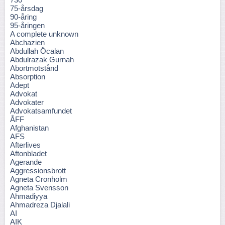
75-årsdag
90-åring
95-åringen
A complete unknown
Abchazien
Abdullah Öcalan
Abdulrazak Gurnah
Abortmotstånd
Absorption
Adept
Advokat
Advokater
Advokatsamfundet
ÅFF
Afghanistan
AFS
Afterlives
Aftonbladet
Agerande
Aggressionsbrott
Agneta Cronholm
Agneta Svensson
Ahmadiyya
Ahmadreza Djalali
AI
AIK