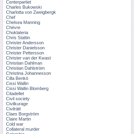
Centerpartiet
Charles Bukowski
Charlotta von Zweigbergk
Chef
Chelsea Manning
Chèvre
Choklateria
Chris Stattin
Christer Andersson
Christer Danielsson
Christer Pettersson
Christer van der Kwast
Christian Dahlman
Christian Dahlström
Christina Johannesson
Cilla Benkö
Cissi Wallin
Cissi Wallin Blomberg
Citadellet
Civil society
Civilkurage
Civilrätt
Claes Borgström
Claire Martin
Cold war
Collateral murder