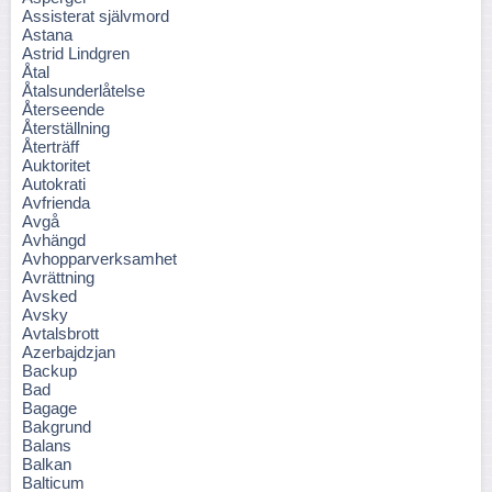
Assisterat självmord
Astana
Astrid Lindgren
Åtal
Åtalsunderlåtelse
Återseende
Återställning
Återträff
Auktoritet
Autokrati
Avfrienda
Avgå
Avhängd
Avhopparverksamhet
Avrättning
Avsked
Avsky
Avtalsbrott
Azerbajdzjan
Backup
Bad
Bagage
Bakgrund
Balans
Balkan
Balticum