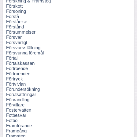
Forskning & Framsteg
Förskott
Försoning
Förstå
Förståelse
Förstånd
Försummelser
Försvar
Försvarligt
Försvarsställning
Försvunna föremål
Förtal
Förtalskassan
Förtroende
Förtroenden
Förtryck
Förtvivlan
Förundersökning
Förutsättningar
Förvandling
Förvillare
Fostervatten
Fotbesvär
Fotboll
Framförande
Framgång
Framsteg