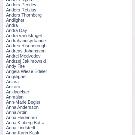
Anders Perklev
Anders Retzius
Anders Thornberg
Andlighet
Andra
Andra Day
Andra världskriget
Andrahandsyrkande
Andrea Riseborough
Andreas Johansson
Andrej Medvedev
Andrzej Jakimowski
Andy Fite
Angela Wiese Edeler
Ängslighet
Aniara
Ankara
Anklagelser
Anmälan
Ann-Marie Begler
Anna Andersson
Anna Ardin
Anna Hedenmo
Anna Kinberg Batra
Anna Lindstedt
Anna-Karin Kask