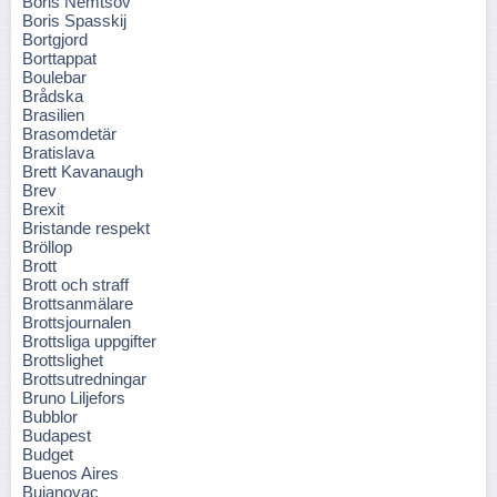
Boris Nemtsov
Boris Spasskij
Bortgjord
Borttappat
Boulebar
Brådska
Brasilien
Brasomdetär
Bratislava
Brett Kavanaugh
Brev
Brexit
Bristande respekt
Bröllop
Brott
Brott och straff
Brottsanmälare
Brottsjournalen
Brottsliga uppgifter
Brottslighet
Brottsutredningar
Bruno Liljefors
Bubblor
Budapest
Budget
Buenos Aires
Bujanovac