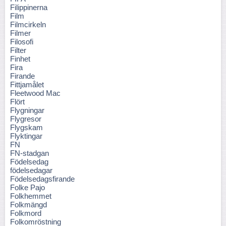
Filippinerna
Film
Filmcirkeln
Filmer
Filosofi
Filter
Finhet
Fira
Firande
Fittjamålet
Fleetwood Mac
Flört
Flygningar
Flygresor
Flygskam
Flyktingar
FN
FN-stadgan
Födelsedag
födelsedagar
Födelsedagsfirande
Folke Pajo
Folkhemmet
Folkmängd
Folkmord
Folkomröstning