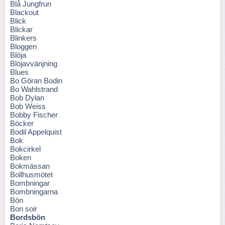
Blå Jungfrun
Blackout
Blick
Blickar
Blinkers
Bloggen
Blöja
Blöjavvänjning
Blues
Bo Göran Bodin
Bo Wahlstrand
Bob Dylan
Bob Weiss
Bobby Fischer
Böcker
Bodil Appelquist
Bok
Bokcirkel
Boken
Bokmässan
Bollhusmötet
Bombningar
Bombningarna
Bön
Bon soir
Bordsbön