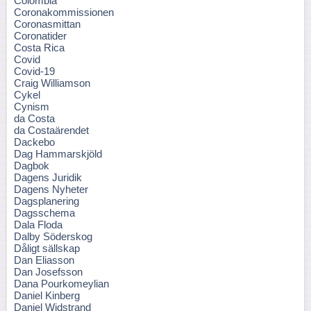
Colombia
Coronakommissionen
Coronasmittan
Coronatider
Costa Rica
Covid
Covid-19
Craig Williamson
Cykel
Cynism
da Costa
da Costaärendet
Dackebo
Dag Hammarskjöld
Dagbok
Dagens Juridik
Dagens Nyheter
Dagsplanering
Dagsschema
Dala Floda
Dalby Söderskog
Dåligt sällskap
Dan Eliasson
Dan Josefsson
Dana Pourkomeylian
Daniel Kinberg
Daniel Widstrand