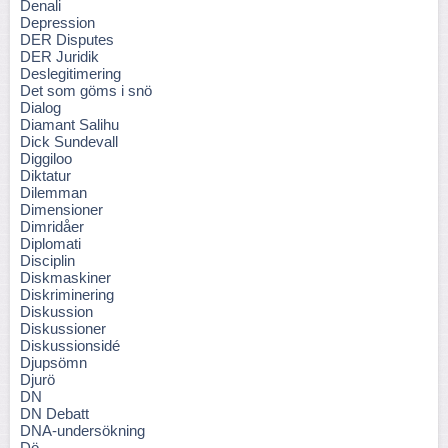
Denali
Depression
DER Disputes
DER Juridik
Deslegitimering
Det som göms i snö
Dialog
Diamant Salihu
Dick Sundevall
Diggiloo
Diktatur
Dilemman
Dimensioner
Dimridåer
Diplomati
Disciplin
Diskmaskiner
Diskriminering
Diskussion
Diskussioner
Diskussionsidé
Djupsömn
Djurö
DN
DN Debatt
DNA-undersökning
Dö