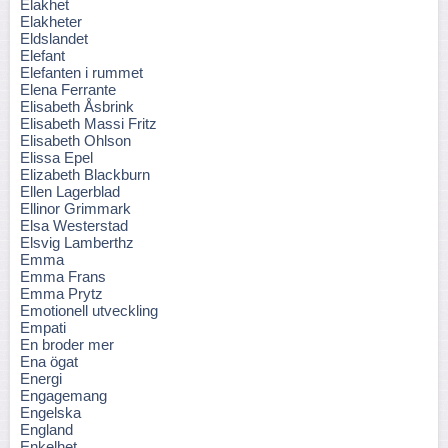
Elakhet
Elakheter
Eldslandet
Elefant
Elefanten i rummet
Elena Ferrante
Elisabeth Åsbrink
Elisabeth Massi Fritz
Elisabeth Ohlson
Elissa Epel
Elizabeth Blackburn
Ellen Lagerblad
Ellinor Grimmark
Elsa Westerstad
Elsvig Lamberthz
Emma
Emma Frans
Emma Prytz
Emotionell utveckling
Empati
En broder mer
Ena ögat
Energi
Engagemang
Engelska
England
Enkelhet