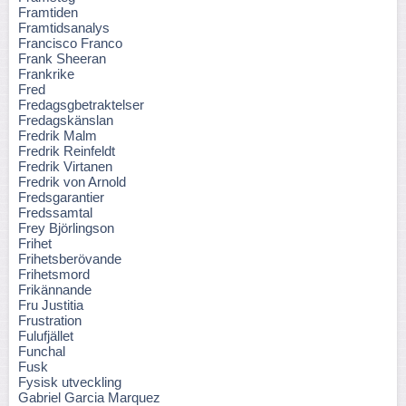
Framtiden
Framtidsanalys
Francisco Franco
Frank Sheeran
Frankrike
Fred
Fredagsgbetraktelser
Fredagskänslan
Fredrik Malm
Fredrik Reinfeldt
Fredrik Virtanen
Fredrik von Arnold
Fredsgarantier
Fredssamtal
Frey Björlingson
Frihet
Frihetsberövande
Frihetsmord
Frikännande
Fru Justitia
Frustration
Fulufjället
Funchal
Fusk
Fysisk utveckling
Gabriel Garcia Marquez