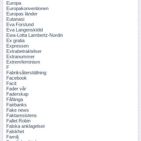
Europa
Europakonventionen
Europas länder
Eutanasi
Eva Forslund
Eva Langenskiöld
Ewa-Lotta Lambertz-Nordin
Ex gratia
Expressen
Extrabetraktelser
Extranummer
Extremfeminism
F
Fabriksåterställning
Facebook
Facit
Fader vår
Faderskap
Fåfänga
Fairbanks
Fake news
Faktaresistens
Fallet Robin
Falska anklagelser
Falskhet
Familj