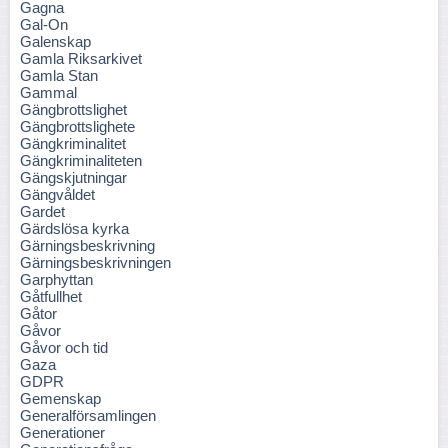
Gagna
Gal-On
Galenskap
Gamla Riksarkivet
Gamla Stan
Gammal
Gängbrottslighet
Gängbrottslighete
Gängkriminalitet
Gängkriminaliteten
Gängskjutningar
Gängvåldet
Gardet
Gärdslösa kyrka
Gärningsbeskrivning
Gärningsbeskrivningen
Garphyttan
Gåtfullhet
Gåtor
Gåvor
Gåvor och tid
Gaza
GDPR
Gemenskap
Generalförsamlingen
Generationer