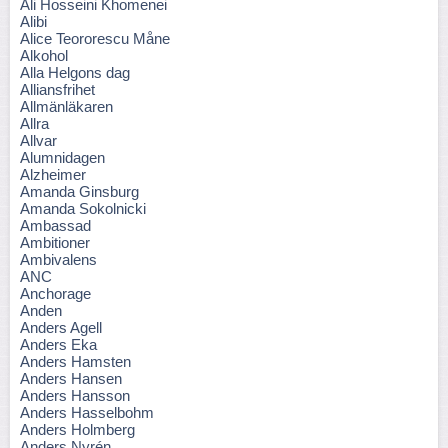
Ali Hosseini Khomenei
Alibi
Alice Teororescu Måne
Alkohol
Alla Helgons dag
Alliansfrihet
Allmänläkaren
Allra
Allvar
Alumnidagen
Alzheimer
Amanda Ginsburg
Amanda Sokolnicki
Ambassad
Ambitioner
Ambivalens
ANC
Anchorage
Anden
Anders Agell
Anders Eka
Anders Hamsten
Anders Hansen
Anders Hansson
Anders Hasselbohm
Anders Holmberg
Anders Nyrén