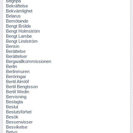
Begripa
Bekräftelse
Bekvämlighet
Belarus
Bemötande
Bengt Brülde
Bengt Holmström
Bengt Lambe
Bengt Lindström
Bensin
Berättelse
Berättelser
Bergwallkommissionen
Berlin
Berlinmuren
Beröringar
Bertil Almlöf
Bertil Bengtsson
Bertil Wedin
Bervisning
Beslagta
Beslut
Beslutsförhet
Besök
Besserwisser
Besvikelse
Betyg