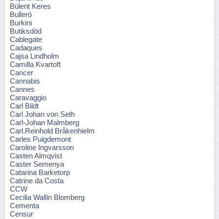
Bülent Keres
Bullerö
Burkini
Butiksdöd
Cablegate
Cadaques
Cajsa Lindholm
Camilla Kvartoft
Cancer
Cannabis
Cannes
Caravaggio
Carl Bildt
Carl Johan von Seth
Carl-Johan Malmberg
Carl.Reinhold Bråkenhielm
Carles Puigdemont
Caroline Ingvarsson
Casten Almqvist
Caster Semenya
Catarina Barketorp
Catrine da Costa
CCW
Cecilia Wallin Blomberg
Cementa
Censur