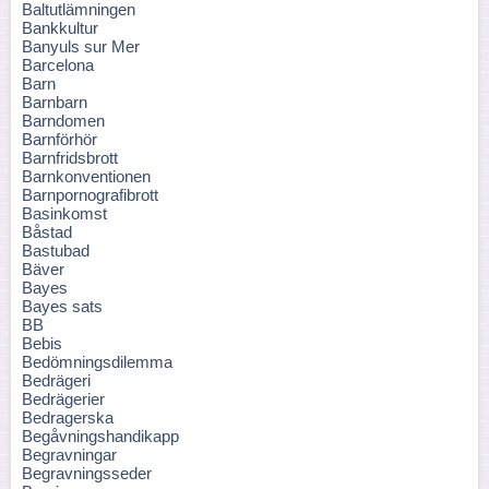
Baltutlämningen
Bankkultur
Banyuls sur Mer
Barcelona
Barn
Barnbarn
Barndomen
Barnförhör
Barnfridsbrott
Barnkonventionen
Barnpornografibrott
Basinkomst
Båstad
Bastubad
Bäver
Bayes
Bayes sats
BB
Bebis
Bedömningsdilemma
Bedrägeri
Bedrägerier
Bedragerska
Begåvningshandikapp
Begravningar
Begravningsseder