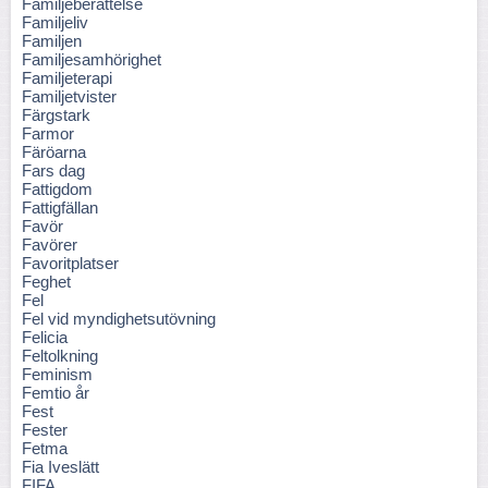
Familjeberättelse
Familjeliv
Familjen
Familjesamhörighet
Familjeterapi
Familjetvister
Färgstark
Farmor
Färöarna
Fars dag
Fattigdom
Fattigfällan
Favör
Favörer
Favoritplatser
Feghet
Fel
Fel vid myndighetsutövning
Felicia
Feltolkning
Feminism
Femtio år
Fest
Fester
Fetma
Fia Iveslätt
FIFA