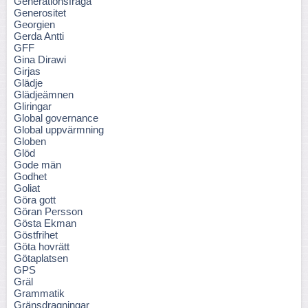
Generationsfråga
Generositet
Georgien
Gerda Antti
GFF
Gina Dirawi
Girjas
Glädje
Glädjeämnen
Gliringar
Global governance
Global uppvärmning
Globen
Glöd
Gode män
Godhet
Goliat
Göra gott
Göran Persson
Gösta Ekman
Göstfrihet
Göta hovrätt
Götaplatsen
GPS
Gräl
Grammatik
Gränsdragningar