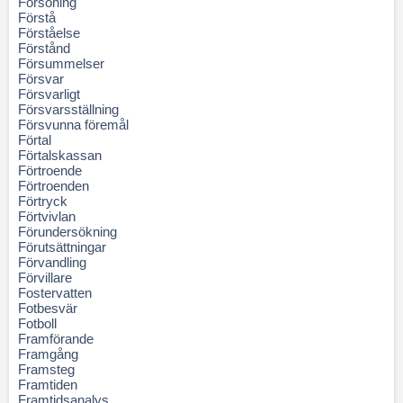
Försoning
Förstå
Förståelse
Förstånd
Försummelser
Försvar
Försvarligt
Försvarsställning
Försvunna föremål
Förtal
Förtalskassan
Förtroende
Förtroenden
Förtryck
Förtvivlan
Förundersökning
Förutsättningar
Förvandling
Förvillare
Fostervatten
Fotbesvär
Fotboll
Framförande
Framgång
Framsteg
Framtiden
Framtidsanalys