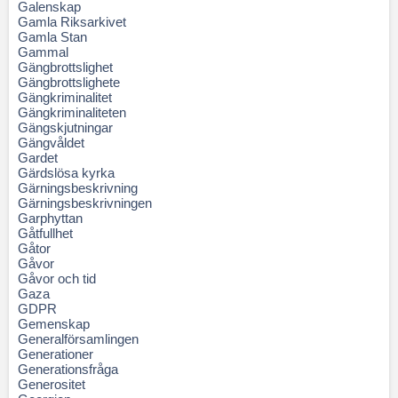
Galenskap
Gamla Riksarkivet
Gamla Stan
Gammal
Gängbrottslighet
Gängbrottslighete
Gängkriminalitet
Gängkriminaliteten
Gängskjutningar
Gängvåldet
Gardet
Gärdslösa kyrka
Gärningsbeskrivning
Gärningsbeskrivningen
Garphyttan
Gåtfullhet
Gåtor
Gåvor
Gåvor och tid
Gaza
GDPR
Gemenskap
Generalförsamlingen
Generationer
Generationsfråga
Generositet