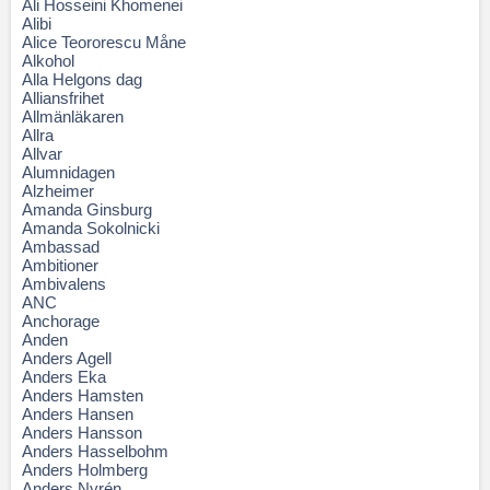
Ali Hosseini Khomenei
Alibi
Alice Teororescu Måne
Alkohol
Alla Helgons dag
Alliansfrihet
Allmänläkaren
Allra
Allvar
Alumnidagen
Alzheimer
Amanda Ginsburg
Amanda Sokolnicki
Ambassad
Ambitioner
Ambivalens
ANC
Anchorage
Anden
Anders Agell
Anders Eka
Anders Hamsten
Anders Hansen
Anders Hansson
Anders Hasselbohm
Anders Holmberg
Anders Nyrén