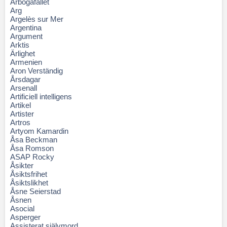
Arbogafallet
Arg
Argelès sur Mer
Argentina
Argument
Arktis
Ärlighet
Armenien
Aron Verständig
Årsdagar
Arsenall
Artificiell intelligens
Artikel
Artister
Artros
Artyom Kamardin
Åsa Beckman
Åsa Romson
ASAP Rocky
Åsikter
Åsiktsfrihet
Åsiktslikhet
Åsne Seierstad
Åsnen
Asocial
Asperger
Assisterat självmord