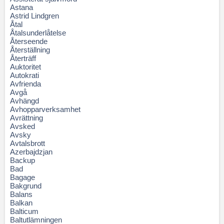
Astana
Astrid Lindgren
Åtal
Åtalsunderlåtelse
Återseende
Återställning
Återträff
Auktoritet
Autokrati
Avfrienda
Avgå
Avhängd
Avhopparverksamhet
Avrättning
Avsked
Avsky
Avtalsbrott
Azerbajdzjan
Backup
Bad
Bagage
Bakgrund
Balans
Balkan
Balticum
Baltutlämningen