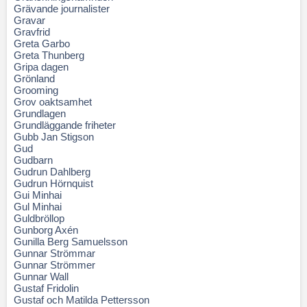
Grävande journalister
Gravar
Gravfrid
Greta Garbo
Greta Thunberg
Gripa dagen
Grönland
Grooming
Grov oaktsamhet
Grundlagen
Grundläggande friheter
Gubb Jan Stigson
Gud
Gudbarn
Gudrun Dahlberg
Gudrun Hörnquist
Gui Minhai
Gul Minhai
Guldbröllop
Gunborg Axén
Gunilla Berg Samuelsson
Gunnar Strömmar
Gunnar Strömmer
Gunnar Wall
Gustaf Fridolin
Gustaf och Matilda Pettersson