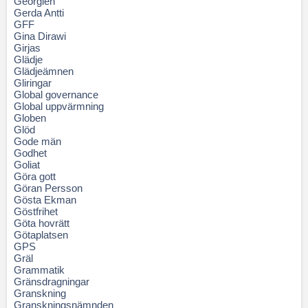
Georgien
Gerda Antti
GFF
Gina Dirawi
Girjas
Glädje
Glädjeämnen
Gliringar
Global governance
Global uppvärmning
Globen
Glöd
Gode män
Godhet
Goliat
Göra gott
Göran Persson
Gösta Ekman
Göstfrihet
Göta hovrätt
Götaplatsen
GPS
Gräl
Grammatik
Gränsdragningar
Granskning
Granskningsnämnden