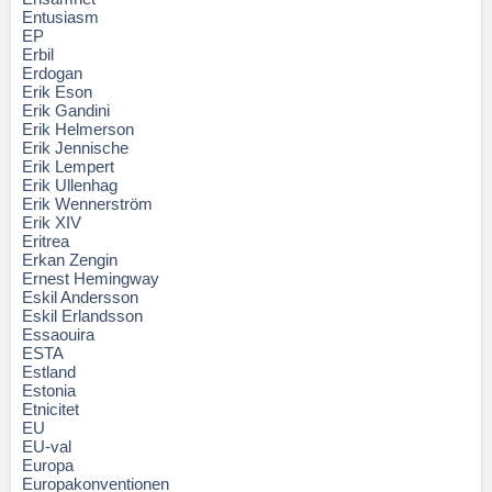
Entusiasm
EP
Erbil
Erdogan
Erik Eson
Erik Gandini
Erik Helmerson
Erik Jennische
Erik Lempert
Erik Ullenhag
Erik Wennerström
Erik XIV
Eritrea
Erkan Zengin
Ernest Hemingway
Eskil Andersson
Eskil Erlandsson
Essaouira
ESTA
Estland
Estonia
Etnicitet
EU
EU-val
Europa
Europakonventionen