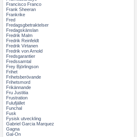
Francisco Franco
Frank Sheeran
Frankrike
Fred
Fredagsgbetraktelser
Fredagskänslan
Fredrik Malm
Fredrik Reinfeldt
Fredrik Virtanen
Fredrik von Arnold
Fredsgarantier
Fredssamtal
Frey Björlingson
Frihet
Frihetsberövande
Frihetsmord
Frikännande
Fru Justitia
Frustration
Fulufjället
Funchal
Fusk
Fysisk utveckling
Gabriel Garcia Marquez
Gagna
Gal-On