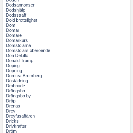
Dödsannonser
Dödshjälp
Dödsstraff
Dold brottslighet
Dom
Domar
Domare
Domarkurs
Domstolarna
Domstolars oberoende
Don DeLillo
Donald Trump
Doping
Dopning
Dorotea Bromberg
Döstädning
Drabbade
Drängsbo
Drängsbo by
Dråp
Drenas
Drev
Dreyfusaffären
Dricks
Drivkrafter
Dröm