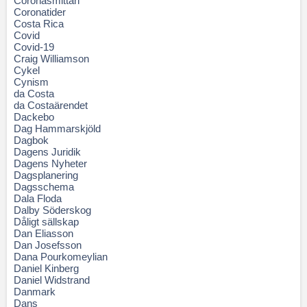
Coronasmittan
Coronatider
Costa Rica
Covid
Covid-19
Craig Williamson
Cykel
Cynism
da Costa
da Costaärendet
Dackebo
Dag Hammarskjöld
Dagbok
Dagens Juridik
Dagens Nyheter
Dagsplanering
Dagsschema
Dala Floda
Dalby Söderskog
Dåligt sällskap
Dan Eliasson
Dan Josefsson
Dana Pourkomeylian
Daniel Kinberg
Daniel Widstrand
Danmark
Dans