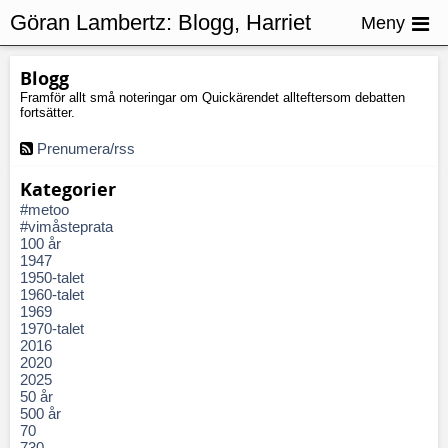
Göran Lambertz:
Blogg, Harriet
Meny
Wallberg-Henriksson
Blogg
Framför allt små noteringar om Quickärendet allteftersom debatten
fortsätter.
Prenumera/rss
Kategorier
#metoo
#vimåsteprata
100 år
1947
1950-talet
1960-talet
1969
1970-talet
2016
2020
2025
50 år
500 år
70
730