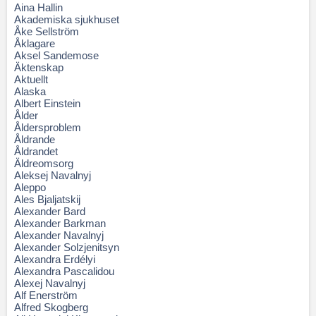
Aina Hallin
Akademiska sjukhuset
Åke Sellström
Åklagare
Aksel Sandemose
Äktenskap
Aktuellt
Alaska
Albert Einstein
Ålder
Åldersproblem
Åldrande
Åldrandet
Äldreomsorg
Aleksej Navalnyj
Aleppo
Ales Bjaljatskij
Alexander Bard
Alexander Barkman
Alexander Navalnyj
Alexander Solzjenitsyn
Alexandra Erdélyi
Alexandra Pascalidou
Alexej Navalnyj
Alf Enerström
Alfred Skogberg