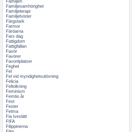
Familjen
Familjesamhörighet
Familjeterapi
Familjetvister
Färgstark
Farmor
Färöarna
Fars dag
Fattigdom
Fattigfällan
Favör
Favörer
Favoritplatser
Feghet
Fel
Fel vid myndighetsutövning
Felicia
Feltolkning
Feminism
Femtio år
Fest
Fester
Fetma
Fia Iveslätt
FIFA
Filippinerna
Film