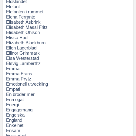
Eldslandet
Elefant
Elefanten i rummet
Elena Ferrante
Elisabeth Åsbrink
Elisabeth Massi Fritz
Elisabeth Ohlson
Elissa Epel
Elizabeth Blackburn
Ellen Lagerblad
Ellinor Grimmark
Elsa Westerstad
Elsvig Lamberthz
Emma
Emma Frans
Emma Prytz
Emotionell utveckling
Empati
En broder mer
Ena ögat
Energi
Engagemang
Engelska
England
Enkelhet
Ensam
Ensamhet