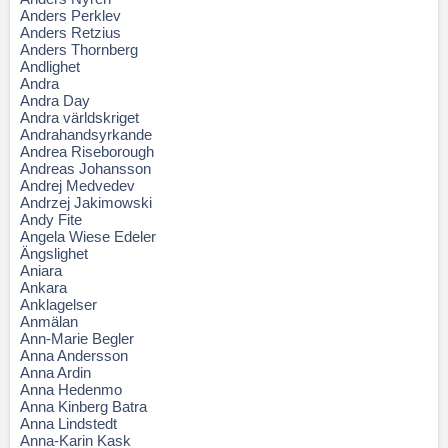
Anders Perklev
Anders Retzius
Anders Thornberg
Andlighet
Andra
Andra Day
Andra världskriget
Andrahandsyrkande
Andrea Riseborough
Andreas Johansson
Andrej Medvedev
Andrzej Jakimowski
Andy Fite
Angela Wiese Edeler
Ängslighet
Aniara
Ankara
Anklagelser
Anmälan
Ann-Marie Begler
Anna Andersson
Anna Ardin
Anna Hedenmo
Anna Kinberg Batra
Anna Lindstedt
Anna-Karin Kask