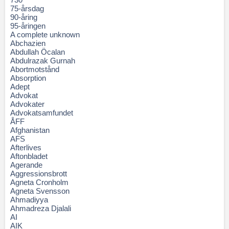
75-årsdag
90-åring
95-åringen
A complete unknown
Abchazien
Abdullah Öcalan
Abdulrazak Gurnah
Abortmotstånd
Absorption
Adept
Advokat
Advokater
Advokatsamfundet
ÅFF
Afghanistan
AFS
Afterlives
Aftonbladet
Agerande
Aggressionsbrott
Agneta Cronholm
Agneta Svensson
Ahmadiyya
Ahmadreza Djalali
AI
AIK