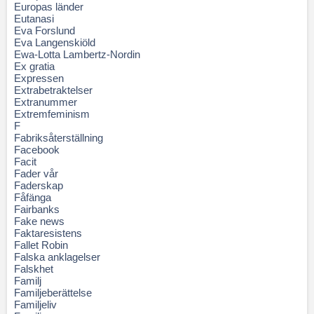
Europas länder
Eutanasi
Eva Forslund
Eva Langenskiöld
Ewa-Lotta Lambertz-Nordin
Ex gratia
Expressen
Extrabetraktelser
Extranummer
Extremfeminism
F
Fabriksåterställning
Facebook
Facit
Fader vår
Faderskap
Fåfänga
Fairbanks
Fake news
Faktaresistens
Fallet Robin
Falska anklagelser
Falskhet
Familj
Familjeberättelse
Familjeliv