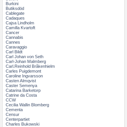
Burkini
Butiksdöd
Cablegate
Cadaques
Cajsa Lindholm
Camilla Kvartoft
Cancer
Cannabis
Cannes
Caravaggio
Carl Bildt
Carl Johan von Seth
Carl-Johan Malmberg
Carl.Reinhold Bråkenhielm
Carles Puigdemont
Caroline Ingvarsson
Casten Almqvist
Caster Semenya
Catarina Barketorp
Catrine da Costa
CCW
Cecilia Wallin Blomberg
Cementa
Censur
Centerpartiet
Charles Bukowski