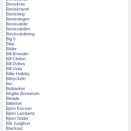
Beviskrav
Beviskravet
Bevisning
Bevisningen
Bevisvärde
Bevisvärden
Bevisvärdering
Big 5
Bilar
Bilder
Bill Browder
Bill Clinton
Bill Dufwa
Bill Viola
Billie Holiday
Bilnyckeln
Bio
Biobanker
Birgitte Bonnesen
Biträde
Bitterhet
Björn Ericson
Björn Lambertz
Björn Söder
Blå Jungfrun
Blackout