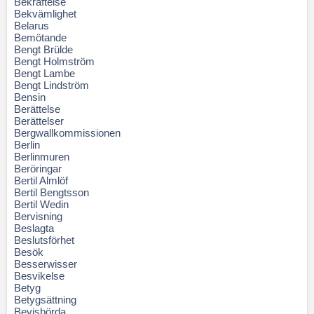
Bekräftelse
Bekvämlighet
Belarus
Bemötande
Bengt Brülde
Bengt Holmström
Bengt Lambe
Bengt Lindström
Bensin
Berättelse
Berättelser
Bergwallkommissionen
Berlin
Berlinmuren
Beröringar
Bertil Almlöf
Bertil Bengtsson
Bertil Wedin
Bervisning
Beslagta
Beslutsförhet
Besök
Besserwisser
Besvikelse
Betyg
Betygsättning
Bevisbörda