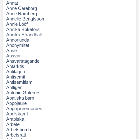
Annat
Anne Careborg
Anne Ramberg
Annelie Bengtsson
Annie Lööf
Annika Bokefors
Annika Strandhäll
Annorlunda
Anonymitet
Anse
Ansvar
Ansvarstagande
Antarktis
Antilagen
Antisemit
Antisemitism
Äntligen
Antonio Guterres
Apatiska barn
Appojaure
Appojauremorden
Aprilskämt
Arabiska
Arbete
Arbetsbörda
Arbetsrätt