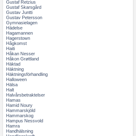
Gustaf Retzius
Gustaf Skarsgård
Gustav Juntti
Gustav Petersson
Gymnasielagen
Hädelse
Hagamannen
Hagerstown
Hågkomst
Haiti
Håkan Nesser
Håkon Grøttland
Häktad
Häktning
Häktningsförhandling
Halloween
Hälsa
Halt
Halvårsbetraktelser
Hamas
Hamid Noury
Hammarskjöld
Hammarskog
Hampus Nessvold
Hamra
Handhälsning