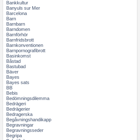
Bankkultur
Banyuls sur Mer
Barcelona
Barn
Barnbarn
Barndomen
Barnförhör
Barnfridsbrott
Barnkonventionen
Barnpornografibrott
Basinkomst
Båstad
Bastubad
Bäver
Bayes
Bayes sats
BB
Bebis
Bedömningsdilemma
Bedrägeri
Bedrägerier
Bedragerska
Begåvningshandikapp
Begravningar
Begravningsseder
Begripa