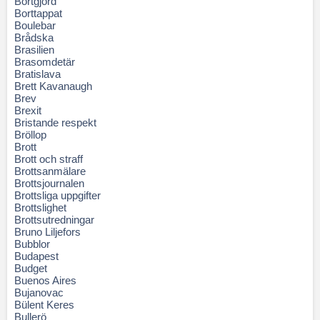
Bortgjord
Borttappat
Boulebar
Brådska
Brasilien
Brasomdetär
Bratislava
Brett Kavanaugh
Brev
Brexit
Bristande respekt
Bröllop
Brott
Brott och straff
Brottsanmälare
Brottsjournalen
Brottsliga uppgifter
Brottslighet
Brottsutredningar
Bruno Liljefors
Bubblor
Budapest
Budget
Buenos Aires
Bujanovac
Bülent Keres
Bullerö