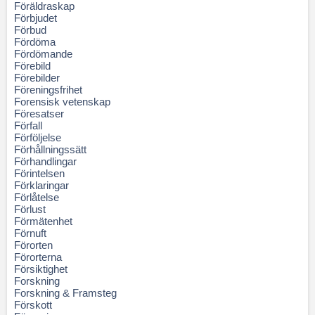
Föräldraskap
Förbjudet
Förbud
Fördöma
Fördömande
Förebild
Förebilder
Föreningsfrihet
Forensisk vetenskap
Föresatser
Förfall
Förföljelse
Förhållningssätt
Förhandlingar
Förintelsen
Förklaringar
Förlåtelse
Förlust
Förmätenhet
Förnuft
Förorten
Förorterna
Försiktighet
Forskning
Forskning & Framsteg
Förskott