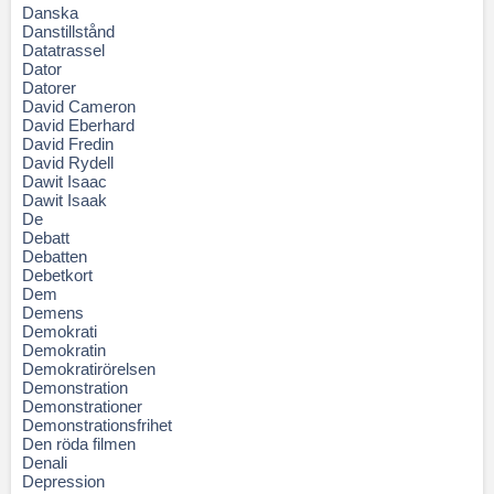
Danska
Danstillstånd
Datatrassel
Dator
Datorer
David Cameron
David Eberhard
David Fredin
David Rydell
Dawit Isaac
Dawit Isaak
De
Debatt
Debatten
Debetkort
Dem
Demens
Demokrati
Demokratin
Demokratirörelsen
Demonstration
Demonstrationer
Demonstrationsfrihet
Den röda filmen
Denali
Depression