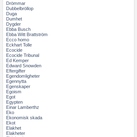
Drömmar
Dubbelbröllop
Duga
Dumhet
Dygder
Ebba Busch
Ebba Witt Brattström
Ecco homo
Eckhart Tolle
Ecocide
Ecocide Tribunal
Ed Kemper
Edward Snowden
Eftergifter
Egendomligheter
Egennytta
Egenskaper
Egoism
Egot
Egypten
Einar Lamberthz
Eko
Ekonomisk skada
Ekot
Elakhet
Elakheter