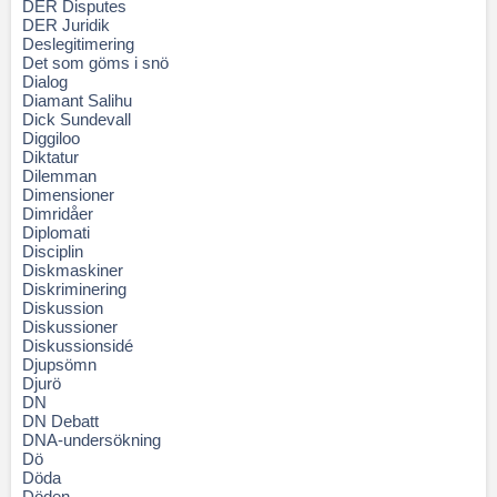
DER Disputes
DER Juridik
Deslegitimering
Det som göms i snö
Dialog
Diamant Salihu
Dick Sundevall
Diggiloo
Diktatur
Dilemman
Dimensioner
Dimridåer
Diplomati
Disciplin
Diskmaskiner
Diskriminering
Diskussion
Diskussioner
Diskussionsidé
Djupsömn
Djurö
DN
DN Debatt
DNA-undersökning
Dö
Döda
Döden