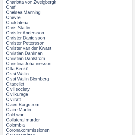
Charlotta von Zweigbergk
Chef
Chelsea Manning
Chèvre
Choklateria
Chris Stattin
Christer Andersson
Christer Danielsson
Christer Pettersson
Christer van der Kwast
Christian Dahlman
Christian Dahlström
Christina Johannesson
Cilla Benkö
Cissi Wallin
Cissi Wallin Blomberg
Citadellet
Civil society
Civilkurage
Civilrätt
Claes Borgström
Claire Martin
Cold war
Collateral murder
Colombia
Coronakommissionen