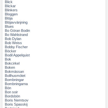
Blick
Blickar
Blinkers
Bloggen
Blöja
Blöjavvänjning
Blues
Bo Göran Bodin
Bo Wahlstrand
Bob Dylan
Bob Weiss
Bobby Fischer
Böcker
Bodil Appelquist
Bok
Bokcirkel
Boken
Bokmässan
Bollhusmötet
Bombningar
Bombningarna
Bön
Bon soir
Bordsbön
Boris Nemtsov
Boris Spasskij