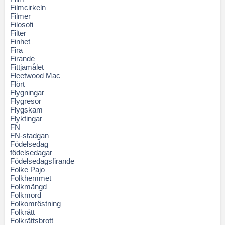
Filmcirkeln
Filmer
Filosofi
Filter
Finhet
Fira
Firande
Fittjamålet
Fleetwood Mac
Flört
Flygningar
Flygresor
Flygskam
Flyktingar
FN
FN-stadgan
Födelsedag
födelsedagar
Födelsedagsfirande
Folke Pajo
Folkhemmet
Folkmängd
Folkmord
Folkomröstning
Folkrätt
Folkrättsbrott