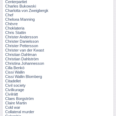
Centerpartiet
Charles Bukowski
Charlotta von Zweigbergk
Chef
Chelsea Manning
Chèvre
Choklateria
Chris Stattin
Christer Andersson
Christer Danielsson
Christer Pettersson
Christer van der Kwast
Christian Dahlman
Christian Dahlström
Christina Johannesson
Cilla Benkö
Cissi Wallin
Cissi Wallin Blomberg
Citadellet
Civil society
Civilkurage
Civilrätt
Claes Borgström
Claire Martin
Cold war
Collateral murder