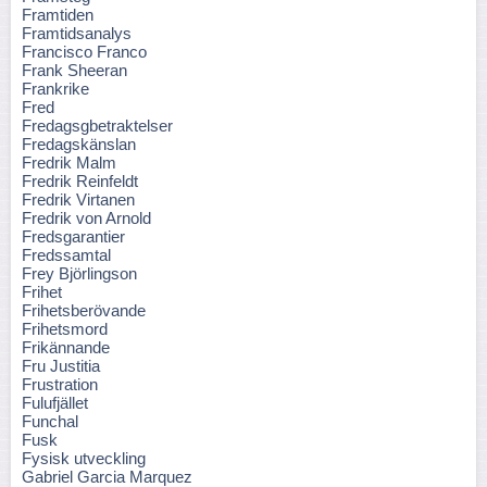
Framtiden
Framtidsanalys
Francisco Franco
Frank Sheeran
Frankrike
Fred
Fredagsgbetraktelser
Fredagskänslan
Fredrik Malm
Fredrik Reinfeldt
Fredrik Virtanen
Fredrik von Arnold
Fredsgarantier
Fredssamtal
Frey Björlingson
Frihet
Frihetsberövande
Frihetsmord
Frikännande
Fru Justitia
Frustration
Fulufjället
Funchal
Fusk
Fysisk utveckling
Gabriel Garcia Marquez