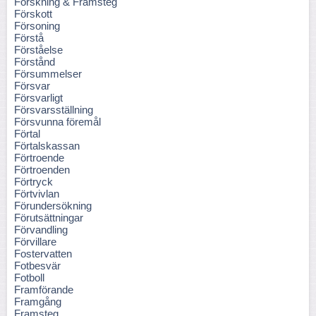
Forskning & Framsteg
Förskott
Försoning
Förstå
Förståelse
Förstånd
Försummelser
Försvar
Försvarligt
Försvarsställning
Försvunna föremål
Förtal
Förtalskassan
Förtroende
Förtroenden
Förtryck
Förtvivlan
Förundersökning
Förutsättningar
Förvandling
Förvillare
Fostervatten
Fotbesvär
Fotboll
Framförande
Framgång
Framsteg