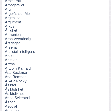
Arbetsrätt
Arbogafallet
Arg
Argelès sur Mer
Argentina
Argument
Arktis
Ärlighet
Armenien
Aron Verständig
Årsdagar
Arsenall
Artificiell intelligens
Artikel
Artister
Artros
Artyom Kamardin
Åsa Beckman
Åsa Romson
ASAP Rocky
Åsikter
Åsiktsfrihet
Åsiktslikhet
Åsne Seierstad
Åsnen
Asocial
Asperger