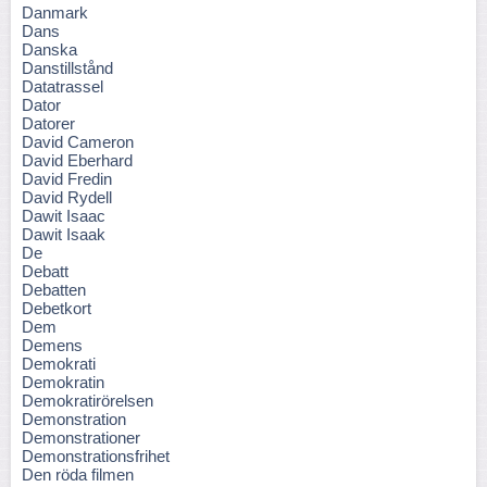
Danmark
Dans
Danska
Danstillstånd
Datatrassel
Dator
Datorer
David Cameron
David Eberhard
David Fredin
David Rydell
Dawit Isaac
Dawit Isaak
De
Debatt
Debatten
Debetkort
Dem
Demens
Demokrati
Demokratin
Demokratirörelsen
Demonstration
Demonstrationer
Demonstrationsfrihet
Den röda filmen