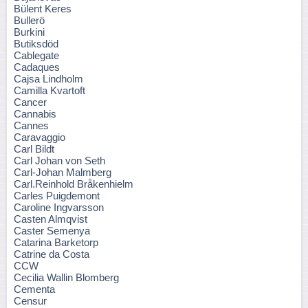
Bülent Keres
Bullerö
Burkini
Butiksdöd
Cablegate
Cadaques
Cajsa Lindholm
Camilla Kvartoft
Cancer
Cannabis
Cannes
Caravaggio
Carl Bildt
Carl Johan von Seth
Carl-Johan Malmberg
Carl.Reinhold Bråkenhielm
Carles Puigdemont
Caroline Ingvarsson
Casten Almqvist
Caster Semenya
Catarina Barketorp
Catrine da Costa
CCW
Cecilia Wallin Blomberg
Cementa
Censur