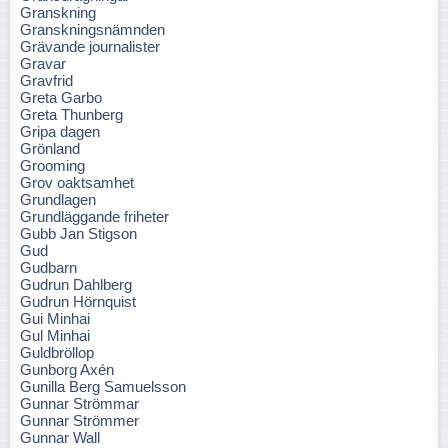
Granskning
Granskningsnämnden
Grävande journalister
Gravar
Gravfrid
Greta Garbo
Greta Thunberg
Gripa dagen
Grönland
Grooming
Grov oaktsamhet
Grundlagen
Grundläggande friheter
Gubb Jan Stigson
Gud
Gudbarn
Gudrun Dahlberg
Gudrun Hörnquist
Gui Minhai
Gul Minhai
Guldbröllop
Gunborg Axén
Gunilla Berg Samuelsson
Gunnar Strömmar
Gunnar Strömmer
Gunnar Wall