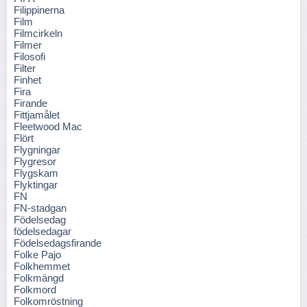
Filippinerna
Film
Filmcirkeln
Filmer
Filosofi
Filter
Finhet
Fira
Firande
Fittjamålet
Fleetwood Mac
Flört
Flygningar
Flygresor
Flygskam
Flyktingar
FN
FN-stadgan
Födelsedag
födelsedagar
Födelsedagsfirande
Folke Pajo
Folkhemmet
Folkmängd
Folkmord
Folkomröstning