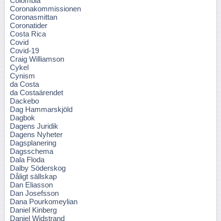
Colombia
Coronakommissionen
Coronasmittan
Coronatider
Costa Rica
Covid
Covid-19
Craig Williamson
Cykel
Cynism
da Costa
da Costaärendet
Dackebo
Dag Hammarskjöld
Dagbok
Dagens Juridik
Dagens Nyheter
Dagsplanering
Dagsschema
Dala Floda
Dalby Söderskog
Dåligt sällskap
Dan Eliasson
Dan Josefsson
Dana Pourkomeylian
Daniel Kinberg
Daniel Widstrand