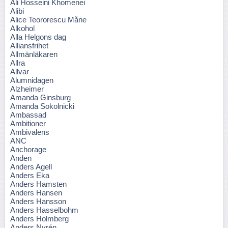
Ali Hosseini Khomenei
Alibi
Alice Teororescu Måne
Alkohol
Alla Helgons dag
Alliansfrihet
Allmänläkaren
Allra
Allvar
Alumnidagen
Alzheimer
Amanda Ginsburg
Amanda Sokolnicki
Ambassad
Ambitioner
Ambivalens
ANC
Anchorage
Anden
Anders Agell
Anders Eka
Anders Hamsten
Anders Hansen
Anders Hansson
Anders Hasselbohm
Anders Holmberg
Anders Nyrén