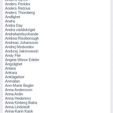
Anders Perklev
Anders Retzius
Anders Thornberg
Andlighet
Andra
Andra Day
Andra världskriget
Andrahandsyrkande
Andrea Riseborough
Andreas Johansson
Andrej Medvedev
Andrzej Jakimowski
Andy Fite
Angela Wiese Edeler
Ängslighet
Aniara
Ankara
Anklagelser
Anmälan
Ann-Marie Begler
Anna Andersson
Anna Ardin
Anna Hedenmo
Anna Kinberg Batra
Anna Lindstedt
Anna-Karin Kask