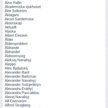
Aina Hallin
Akademiska sjukhuset
Åke Sellström
Åklagare
Aksel Sandemose
Äktenskap
Aktuellt
Alaska
Albert Einstein
Ålder
Åldersproblem
Åldrande
Åldrandet
Äldreomsorg
Aleksej Navalnyj
Aleppo
Ales Bjaljatskij
Alexander Bard
Alexander Barkman
Alexander Navalnyj
Alexander Solzjenitsyn
Alexandra Erdélyi
Alexandra Pascalidou
Alexej Navalnyj
Alf Enerström
Alfred Skogberg