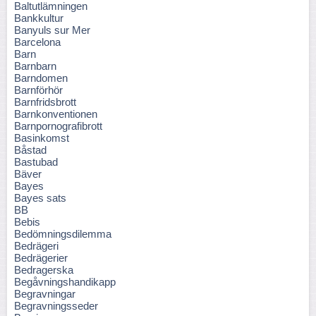
Baltutlämningen
Bankkultur
Banyuls sur Mer
Barcelona
Barn
Barnbarn
Barndomen
Barnförhör
Barnfridsbrott
Barnkonventionen
Barnpornografibrott
Basinkomst
Båstad
Bastubad
Bäver
Bayes
Bayes sats
BB
Bebis
Bedömningsdilemma
Bedrägeri
Bedrägerier
Bedragerska
Begåvningshandikapp
Begravningar
Begravningsseder