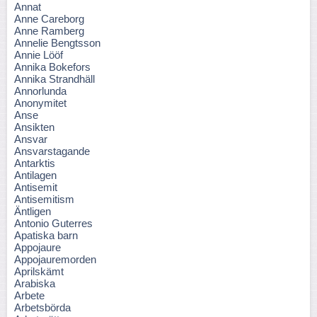
Annat
Anne Careborg
Anne Ramberg
Annelie Bengtsson
Annie Lööf
Annika Bokefors
Annika Strandhäll
Annorlunda
Anonymitet
Anse
Ansikten
Ansvar
Ansvarstagande
Antarktis
Antilagen
Antisemit
Antisemitism
Äntligen
Antonio Guterres
Apatiska barn
Appojaure
Appojauremorden
Aprilskämt
Arabiska
Arbete
Arbetsbörda