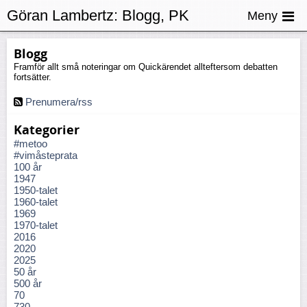
Göran Lambertz:
Blogg, PK
Meny
Blogg
Framför allt små noteringar om Quickärendet allteftersom debatten
fortsätter.
Prenumera/rss
Kategorier
#metoo
#vimåsteprata
100 år
1947
1950-talet
1960-talet
1969
1970-talet
2016
2020
2025
50 år
500 år
70
730