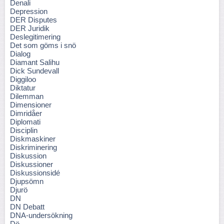
Denali
Depression
DER Disputes
DER Juridik
Deslegitimering
Det som göms i snö
Dialog
Diamant Salihu
Dick Sundevall
Diggiloo
Diktatur
Dilemman
Dimensioner
Dimridåer
Diplomati
Disciplin
Diskmaskiner
Diskriminering
Diskussion
Diskussioner
Diskussionsidé
Djupsömn
Djurö
DN
DN Debatt
DNA-undersökning
Dö