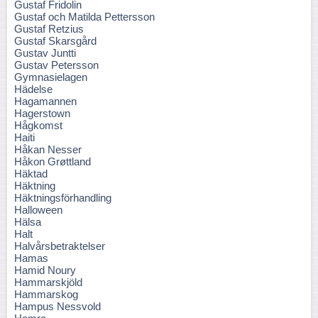
Gustaf Fridolin
Gustaf och Matilda Pettersson
Gustaf Retzius
Gustaf Skarsgård
Gustav Juntti
Gustav Petersson
Gymnasielagen
Hädelse
Hagamannen
Hagerstown
Hågkomst
Haiti
Håkan Nesser
Håkon Grøttland
Häktad
Häktning
Häktningsförhandling
Halloween
Hälsa
Halt
Halvårsbetraktelser
Hamas
Hamid Noury
Hammarskjöld
Hammarskog
Hampus Nessvold