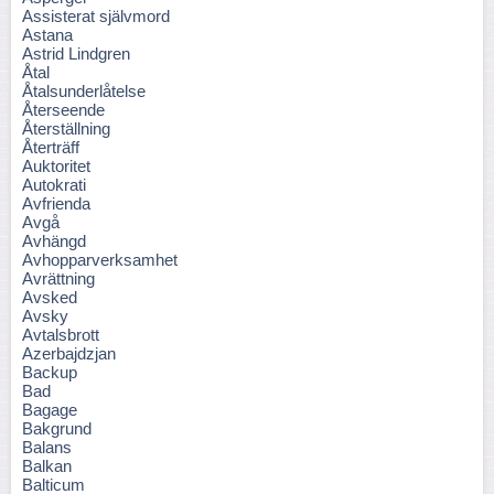
Assisterat självmord
Astana
Astrid Lindgren
Åtal
Åtalsunderlåtelse
Återseende
Återställning
Återträff
Auktoritet
Autokrati
Avfrienda
Avgå
Avhängd
Avhopparverksamhet
Avrättning
Avsked
Avsky
Avtalsbrott
Azerbajdzjan
Backup
Bad
Bagage
Bakgrund
Balans
Balkan
Balticum