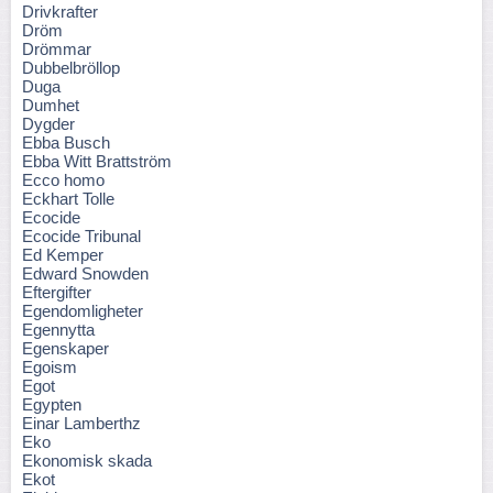
Drivkrafter
Dröm
Drömmar
Dubbelbröllop
Duga
Dumhet
Dygder
Ebba Busch
Ebba Witt Brattström
Ecco homo
Eckhart Tolle
Ecocide
Ecocide Tribunal
Ed Kemper
Edward Snowden
Eftergifter
Egendomligheter
Egennytta
Egenskaper
Egoism
Egot
Egypten
Einar Lamberthz
Eko
Ekonomisk skada
Ekot