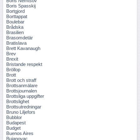
Boris Nemtsov
Boris Spasskij
Bortgjord
Borttappat
Boulebar
Brådska
Brasilien
Brasomdetär
Bratislava
Brett Kavanaugh
Brev
Brexit
Bristande respekt
Bröllop
Brott
Brott och straff
Brottsanmälare
Brottsjournalen
Brottsliga uppgifter
Brottslighet
Brottsutredningar
Bruno Liljefors
Bubblor
Budapest
Budget
Buenos Aires
Bujanovac