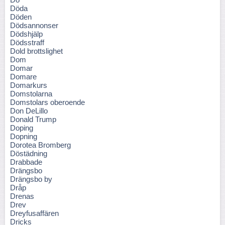
Döda
Döden
Dödsannonser
Dödshjälp
Dödsstraff
Dold brottslighet
Dom
Domar
Domare
Domarkurs
Domstolarna
Domstolars oberoende
Don DeLillo
Donald Trump
Doping
Dopning
Dorotea Bromberg
Döstädning
Drabbade
Drängsbo
Drängsbo by
Dråp
Drenas
Drev
Dreyfusaffären
Dricks