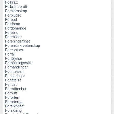
Folkrätt
Folkrättsbrott
Föräldraskap
Förbjudet
Förbud
Fördöma
Fördömande
Förebild
Förebilder
Föreningsfrihet
Forensisk vetenskap
Föresatser
Förfall
Förföljelse
Förhållningssätt
Förhandlingar
Förintelsen
Förklaringar
Förlåtelse
Förlust
Förmätenhet
Förnuft
Förorten
Förorterna
Försiktighet
Forskning