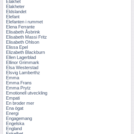
Elakhet
Elakheter
Eldslandet
Elefant
Elefanten i rummet
Elena Ferrante
Elisabeth Åsbrink
Elisabeth Massi Fritz
Elisabeth Ohlson
Elissa Epel
Elizabeth Blackburn
Ellen Lagerblad
Ellinor Grimmark
Elsa Westerstad
Elsvig Lamberthz
Emma
Emma Frans
Emma Prytz
Emotionell utveckling
Empati
En broder mer
Ena ögat
Energi
Engagemang
Engelska
England
Enkelhet