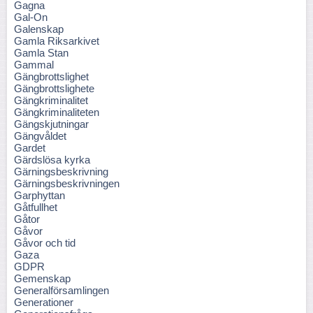
Gagna
Gal-On
Galenskap
Gamla Riksarkivet
Gamla Stan
Gammal
Gängbrottslighet
Gängbrottslighete
Gängkriminalitet
Gängkriminaliteten
Gängskjutningar
Gängvåldet
Gardet
Gärdslösa kyrka
Gärningsbeskrivning
Gärningsbeskrivningen
Garphyttan
Gåtfullhet
Gåtor
Gåvor
Gåvor och tid
Gaza
GDPR
Gemenskap
Generalförsamlingen
Generationer