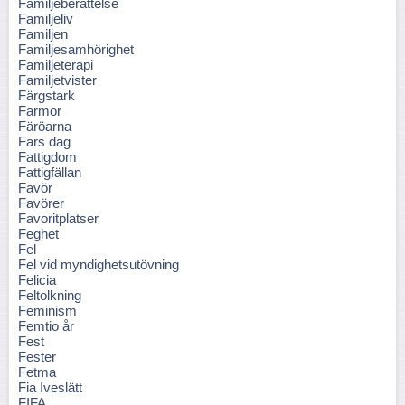
Familjeberättelse
Familjeliv
Familjen
Familjesamhörighet
Familjeterapi
Familjetvister
Färgstark
Farmor
Färöarna
Fars dag
Fattigdom
Fattigfällan
Favör
Favörer
Favoritplatser
Feghet
Fel
Fel vid myndighetsutövning
Felicia
Feltolkning
Feminism
Femtio år
Fest
Fester
Fetma
Fia Iveslätt
FIFA