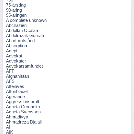
75-årsdag
90-åring
95-åringen
A complete unknown
Abchazien
Abdullah Öcalan
Abdulrazak Gurnah
Abortmotstånd
Absorption
Adept
Advokat
Advokater
Advokatsamfundet
ÅFF
Afghanistan
AFS
Afterlives
Aftonbladet
Agerande
Aggressionsbrott
Agneta Cronholm
Agneta Svensson
Ahmadiyya
Ahmadreza Djalali
AI
AIK