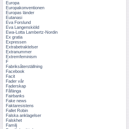
Europa
Europakonventionen
Europas länder
Eutanasi
Eva Forslund
Eva Langenskiöld
Ewa-Lotta Lambertz-Nordin
Ex gratia
Expressen
Extrabetraktelser
Extranummer
Extremfeminism
F
Fabriksåterställning
Facebook
Facit
Fader vår
Faderskap
Fåfänga
Fairbanks
Fake news
Faktaresistens
Fallet Robin
Falska anklagelser
Falskhet
Familj