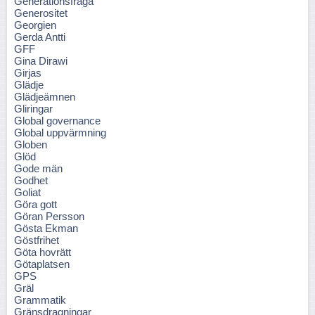
Generationsfråga
Generositet
Georgien
Gerda Antti
GFF
Gina Dirawi
Girjas
Glädje
Glädjeämnen
Gliringar
Global governance
Global uppvärmning
Globen
Glöd
Gode män
Godhet
Goliat
Göra gott
Göran Persson
Gösta Ekman
Göstfrihet
Göta hovrätt
Götaplatsen
GPS
Gräl
Grammatik
Gränsdragningar