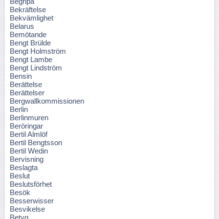
Begripa
Bekräftelse
Bekvämlighet
Belarus
Bemötande
Bengt Brülde
Bengt Holmström
Bengt Lambe
Bengt Lindström
Bensin
Berättelse
Berättelser
Bergwallkommissionen
Berlin
Berlinmuren
Beröringar
Bertil Almlöf
Bertil Bengtsson
Bertil Wedin
Bervisning
Beslagta
Beslut
Beslutsförhet
Besök
Besserwisser
Besvikelse
Betyg