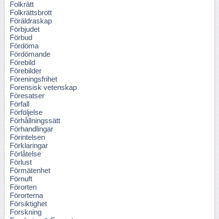
Folkrätt
Folkrättsbrott
Föräldraskap
Förbjudet
Förbud
Fördöma
Fördömande
Förebild
Förebilder
Föreningsfrihet
Forensisk vetenskap
Föresatser
Förfall
Förföljelse
Förhållningssätt
Förhandlingar
Förintelsen
Förklaringar
Förlåtelse
Förlust
Förmätenhet
Förnuft
Förorten
Förorterna
Försiktighet
Forskning