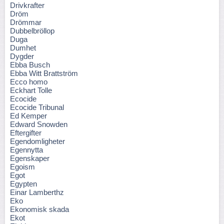
Drivkrafter
Dröm
Drömmar
Dubbelbröllop
Duga
Dumhet
Dygder
Ebba Busch
Ebba Witt Brattström
Ecco homo
Eckhart Tolle
Ecocide
Ecocide Tribunal
Ed Kemper
Edward Snowden
Eftergifter
Egendomligheter
Egennytta
Egenskaper
Egoism
Egot
Egypten
Einar Lamberthz
Eko
Ekonomisk skada
Ekot