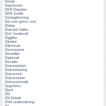
Denali
Depression
DER Disputes
DER Juridik
Deslegitimering
Det som göms i snö
Dialog
Diamant Salihu
Dick Sundevall
Diggiloo
Diktatur
Dilemman
Dimensioner
Dimridåer
Diplomati
Disciplin
Diskmaskiner
Diskriminering
Diskussion
Diskussioner
Diskussionsidé
Djupsömn
Djurö
DN
DN Debatt
DNA-undersökning
Dö