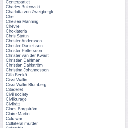
Centerpartiet
Charles Bukowski
Charlotta von Zweigbergk
Chef
Chelsea Manning
Chèvre
Choklateria
Chris Stattin
Christer Andersson
Christer Danielsson
Christer Pettersson
Christer van der Kwast
Christian Dahlman
Christian Dahlström
Christina Johannesson
Cilla Benkö
Cissi Wallin
Cissi Wallin Blomberg
Citadellet
Civil society
Civilkurage
Civilrätt
Claes Borgström
Claire Martin
Cold war
Collateral murder