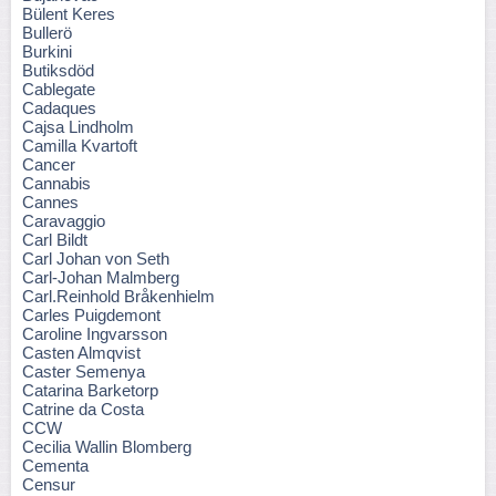
Bülent Keres
Bullerö
Burkini
Butiksdöd
Cablegate
Cadaques
Cajsa Lindholm
Camilla Kvartoft
Cancer
Cannabis
Cannes
Caravaggio
Carl Bildt
Carl Johan von Seth
Carl-Johan Malmberg
Carl.Reinhold Bråkenhielm
Carles Puigdemont
Caroline Ingvarsson
Casten Almqvist
Caster Semenya
Catarina Barketorp
Catrine da Costa
CCW
Cecilia Wallin Blomberg
Cementa
Censur