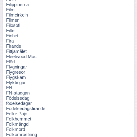
Filippinerna
Film
Filmcirkeln
Filmer
Filosofi
Filter
Finhet
Fira
Firande
Fittjamålet
Fleetwood Mac
Flört
Flygningar
Flygresor
Flygskam
Flyktingar
FN
FN-stadgan
Födelsedag
födelsedagar
Födelsedagsfirande
Folke Pajo
Folkhemmet
Folkmängd
Folkmord
Folkomröstning