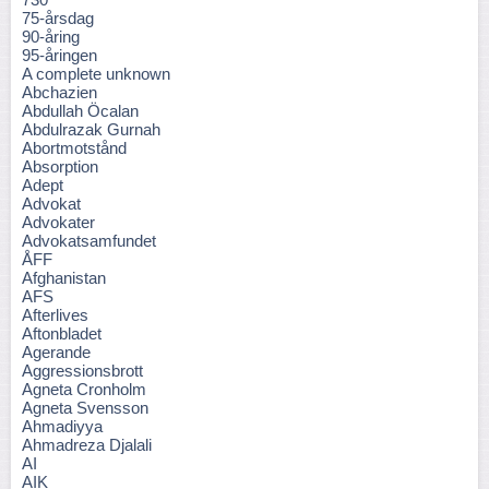
75-årsdag
90-åring
95-åringen
A complete unknown
Abchazien
Abdullah Öcalan
Abdulrazak Gurnah
Abortmotstånd
Absorption
Adept
Advokat
Advokater
Advokatsamfundet
ÅFF
Afghanistan
AFS
Afterlives
Aftonbladet
Agerande
Aggressionsbrott
Agneta Cronholm
Agneta Svensson
Ahmadiyya
Ahmadreza Djalali
AI
AIK