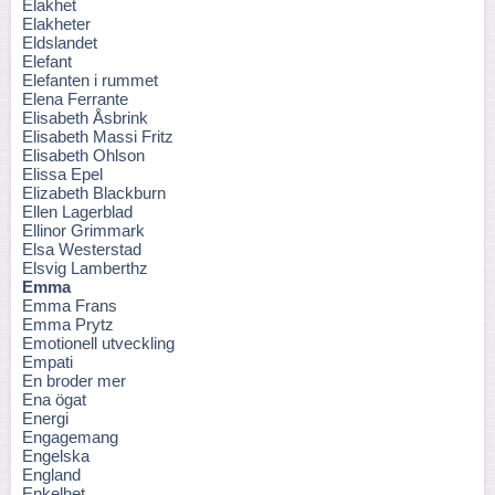
Elakhet
Elakheter
Eldslandet
Elefant
Elefanten i rummet
Elena Ferrante
Elisabeth Åsbrink
Elisabeth Massi Fritz
Elisabeth Ohlson
Elissa Epel
Elizabeth Blackburn
Ellen Lagerblad
Ellinor Grimmark
Elsa Westerstad
Elsvig Lamberthz
Emma
Emma Frans
Emma Prytz
Emotionell utveckling
Empati
En broder mer
Ena ögat
Energi
Engagemang
Engelska
England
Enkelhet