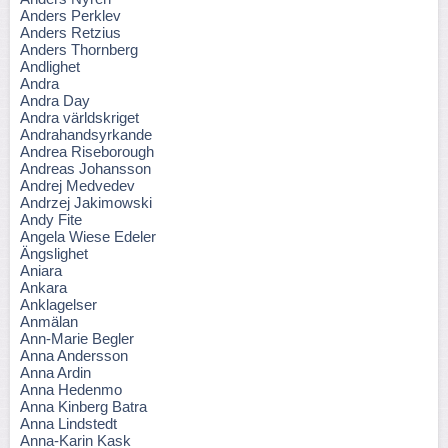
Anders Perklev
Anders Retzius
Anders Thornberg
Andlighet
Andra
Andra Day
Andra världskriget
Andrahandsyrkande
Andrea Riseborough
Andreas Johansson
Andrej Medvedev
Andrzej Jakimowski
Andy Fite
Angela Wiese Edeler
Ängslighet
Aniara
Ankara
Anklagelser
Anmälan
Ann-Marie Begler
Anna Andersson
Anna Ardin
Anna Hedenmo
Anna Kinberg Batra
Anna Lindstedt
Anna-Karin Kask