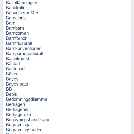
Baltutlämningen
Bankkultur
Banyuls sur Mer
Barcelona
Barn
Barnbarn
Barndomen
Barnförhör
Barnfridsbrott
Barnkonventionen
Barnpornografibrott
Basinkomst
Båstad
Bastubad
Bäver
Bayes
Bayes sats
BB
Bebis
Bedömningsdilemma
Bedrägeri
Bedrägerier
Bedragerska
Begåvningshandikapp
Begravningar
Begravningsseder