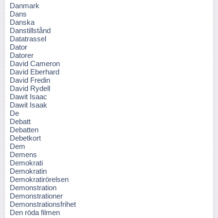
Danmark
Dans
Danska
Danstillstånd
Datatrassel
Dator
Datorer
David Cameron
David Eberhard
David Fredin
David Rydell
Dawit Isaac
Dawit Isaak
De
Debatt
Debatten
Debetkort
Dem
Demens
Demokrati
Demokratin
Demokratirörelsen
Demonstration
Demonstrationer
Demonstrationsfrihet
Den röda filmen