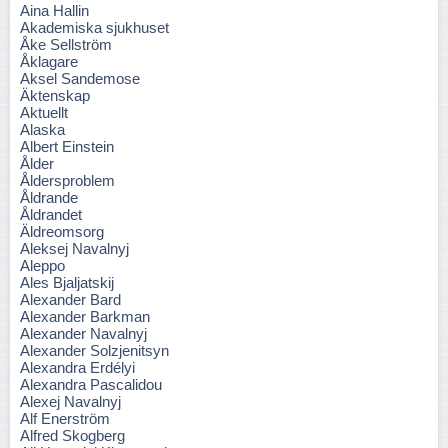
Aina Hallin
Akademiska sjukhuset
Åke Sellström
Åklagare
Aksel Sandemose
Äktenskap
Aktuellt
Alaska
Albert Einstein
Ålder
Åldersproblem
Åldrande
Åldrandet
Äldreomsorg
Aleksej Navalnyj
Aleppo
Ales Bjaljatskij
Alexander Bard
Alexander Barkman
Alexander Navalnyj
Alexander Solzjenitsyn
Alexandra Erdélyi
Alexandra Pascalidou
Alexej Navalnyj
Alf Enerström
Alfred Skogberg