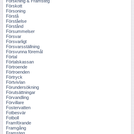
Forskning & Framsteg
Förskott
Försoning
Förstå
Förståelse
Förstånd
Försummelser
Försvar
Försvarligt
Försvarsställning
Försvunna föremål
Förtal
Förtalskassan
Förtroende
Förtroenden
Förtryck
Förtvivlan
Förundersökning
Förutsättningar
Förvandling
Förvillare
Fostervatten
Fotbesvär
Fotboll
Framförande
Framgång
Framsteg