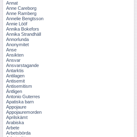
Annat
Anne Careborg
Anne Ramberg
Annelie Bengtsson
Annie Lööf
Annika Bokefors
Annika Strandhäll
Annorlunda
Anonymitet
Anse
Ansikten
Ansvar
Ansvarstagande
Antarktis
Antilagen
Antisemit
Antisemitism
Äntligen
Antonio Guterres
Apatiska barn
Appojaure
Appojauremorden
Aprilskämt
Arabiska
Arbete
Arbetsbörda