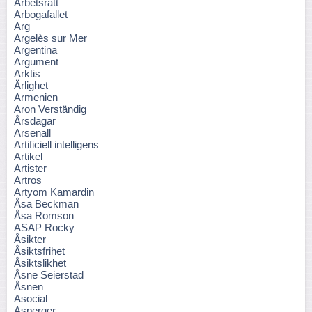
Arbetsrätt
Arbogafallet
Arg
Argelès sur Mer
Argentina
Argument
Arktis
Ärlighet
Armenien
Aron Verständig
Årsdagar
Arsenall
Artificiell intelligens
Artikel
Artister
Artros
Artyom Kamardin
Åsa Beckman
Åsa Romson
ASAP Rocky
Åsikter
Åsiktsfrihet
Åsiktslikhet
Åsne Seierstad
Åsnen
Asocial
Asperger