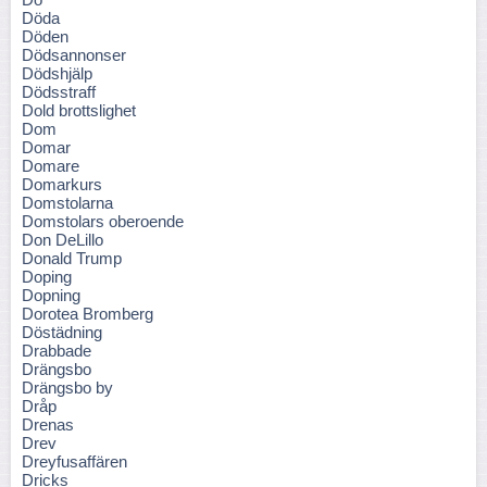
Döda
Döden
Dödsannonser
Dödshjälp
Dödsstraff
Dold brottslighet
Dom
Domar
Domare
Domarkurs
Domstolarna
Domstolars oberoende
Don DeLillo
Donald Trump
Doping
Dopning
Dorotea Bromberg
Döstädning
Drabbade
Drängsbo
Drängsbo by
Dråp
Drenas
Drev
Dreyfusaffären
Dricks