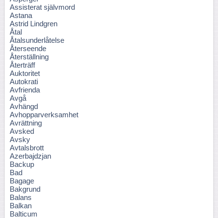
Assisterat självmord
Astana
Astrid Lindgren
Åtal
Åtalsunderlåtelse
Återseende
Återställning
Återträff
Auktoritet
Autokrati
Avfrienda
Avgå
Avhängd
Avhopparverksamhet
Avrättning
Avsked
Avsky
Avtalsbrott
Azerbajdzjan
Backup
Bad
Bagage
Bakgrund
Balans
Balkan
Balticum