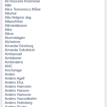
Ali Hosseini Khomenei
Alibi
Alice Teororescu Måne
Alkohol
Alla Helgons dag
Alliansfrihet
Allmänläkaren
Allra
Allvar
Alumnidagen
Alzheimer
Amanda Ginsburg
Amanda Sokolnicki
Ambassad
Ambitioner
Ambivalens
ANC
Anchorage
Anden
Anders Agell
Anders Eka
Anders Hamsten
Anders Hansen
Anders Hansson
Anders Hasselbohm
Anders Holmberg
Anders Nyrén