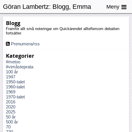
Göran Lambertz:
Blogg, Emma
Meny
Blogg
Framför allt små noteringar om Quickärendet allteftersom debatten
fortsätter.
Prenumera/rss
Kategorier
#metoo
#vimåsteprata
100 år
1947
1950-talet
1960-talet
1969
1970-talet
2016
2020
2025
50 år
500 år
70
730