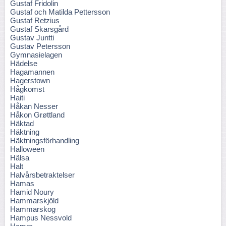
Gustaf Fridolin
Gustaf och Matilda Pettersson
Gustaf Retzius
Gustaf Skarsgård
Gustav Juntti
Gustav Petersson
Gymnasielagen
Hädelse
Hagamannen
Hagerstown
Hågkomst
Haiti
Håkan Nesser
Håkon Grøttland
Häktad
Häktning
Häktningsförhandling
Halloween
Hälsa
Halt
Halvårsbetraktelser
Hamas
Hamid Noury
Hammarskjöld
Hammarskog
Hampus Nessvold