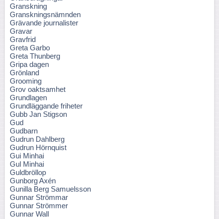
Granskning
Granskningsnämnden
Grävande journalister
Gravar
Gravfrid
Greta Garbo
Greta Thunberg
Gripa dagen
Grönland
Grooming
Grov oaktsamhet
Grundlagen
Grundläggande friheter
Gubb Jan Stigson
Gud
Gudbarn
Gudrun Dahlberg
Gudrun Hörnquist
Gui Minhai
Gul Minhai
Guldbröllop
Gunborg Axén
Gunilla Berg Samuelsson
Gunnar Strömmar
Gunnar Strömmer
Gunnar Wall