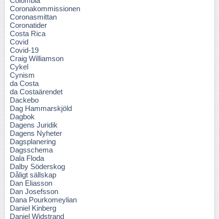
Colombia
Coronakommissionen
Coronasmittan
Coronatider
Costa Rica
Covid
Covid-19
Craig Williamson
Cykel
Cynism
da Costa
da Costaärendet
Dackebo
Dag Hammarskjöld
Dagbok
Dagens Juridik
Dagens Nyheter
Dagsplanering
Dagsschema
Dala Floda
Dalby Söderskog
Dåligt sällskap
Dan Eliasson
Dan Josefsson
Dana Pourkomeylian
Daniel Kinberg
Daniel Widstrand