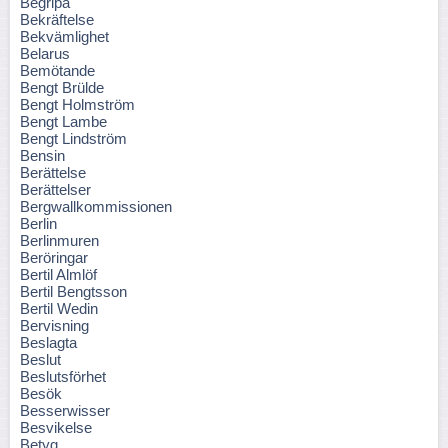
Begripa
Bekräftelse
Bekvämlighet
Belarus
Bemötande
Bengt Brülde
Bengt Holmström
Bengt Lambe
Bengt Lindström
Bensin
Berättelse
Berättelser
Bergwallkommissionen
Berlin
Berlinmuren
Beröringar
Bertil Almlöf
Bertil Bengtsson
Bertil Wedin
Bervisning
Beslagta
Beslut
Beslutsförhet
Besök
Besserwisser
Besvikelse
Betyg