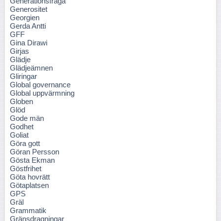
Generationsfråga
Generositet
Georgien
Gerda Antti
GFF
Gina Dirawi
Girjas
Glädje
Glädjeämnen
Gliringar
Global governance
Global uppvärmning
Globen
Glöd
Gode män
Godhet
Goliat
Göra gott
Göran Persson
Gösta Ekman
Göstfrihet
Göta hovrätt
Götaplatsen
GPS
Gräl
Grammatik
Gränsdragningar