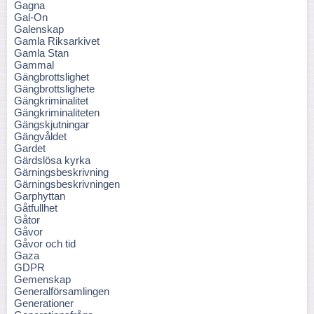
Gagna
Gal-On
Galenskap
Gamla Riksarkivet
Gamla Stan
Gammal
Gängbrottslighet
Gängbrottslighete
Gängkriminalitet
Gängkriminaliteten
Gängskjutningar
Gängvåldet
Gardet
Gärdslösa kyrka
Gärningsbeskrivning
Gärningsbeskrivningen
Garphyttan
Gåtfullhet
Gåtor
Gåvor
Gåvor och tid
Gaza
GDPR
Gemenskap
Generalförsamlingen
Generationer