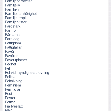
Familjeberättelse
Familjeliv
Familjen
Familjesamhörighet
Familjeterapi
Familjetvister
Färgstark
Farmor
Färöarna
Fars dag
Fattigdom
Fattigfällan
Favör
Favörer
Favoritplatser
Feghet
Fel
Fel vid myndighetsutövning
Felicia
Feltolkning
Feminism
Femtio år
Fest
Fester
Fetma
Fia Iveslätt
FIFA