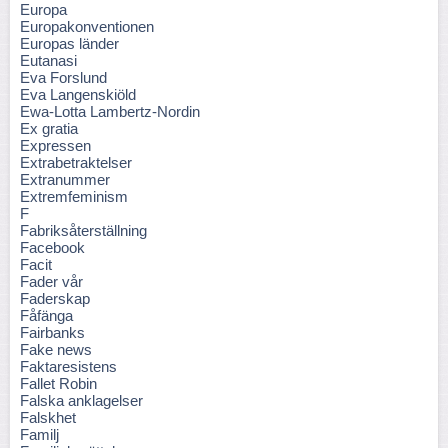
Europa
Europakonventionen
Europas länder
Eutanasi
Eva Forslund
Eva Langenskiöld
Ewa-Lotta Lambertz-Nordin
Ex gratia
Expressen
Extrabetraktelser
Extranummer
Extremfeminism
F
Fabriksåterställning
Facebook
Facit
Fader vår
Faderskap
Fåfänga
Fairbanks
Fake news
Faktaresistens
Fallet Robin
Falska anklagelser
Falskhet
Familj