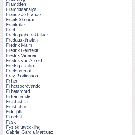
Framtiden
Framtidsanalys
Francisco Franco
Frank Sheeran
Frankrike
Fred
Fredagsgbetraktelser
Fredagskänslan
Fredrik Malm
Fredrik Reinfeldt
Fredrik Virtanen
Fredrik von Arnold
Fredsgarantier
Fredssamtal
Frey Björlingson
Frihet
Frihetsberövande
Frihetsmord
Frikännande
Fru Justitia
Frustration
Fulufjället
Funchal
Fusk
Fysisk utveckling
Gabriel Garcia Marquez