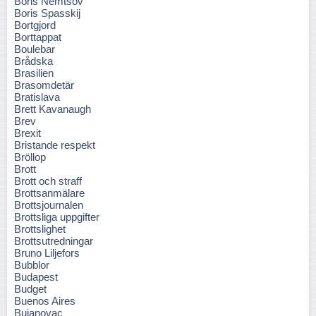
Boris Nemtsov
Boris Spasskij
Bortgjord
Borttappat
Boulebar
Brådska
Brasilien
Brasomdetär
Bratislava
Brett Kavanaugh
Brev
Brexit
Bristande respekt
Bröllop
Brott
Brott och straff
Brottsanmälare
Brottsjournalen
Brottsliga uppgifter
Brottslighet
Brottsutredningar
Bruno Liljefors
Bubblor
Budapest
Budget
Buenos Aires
Bujanovac