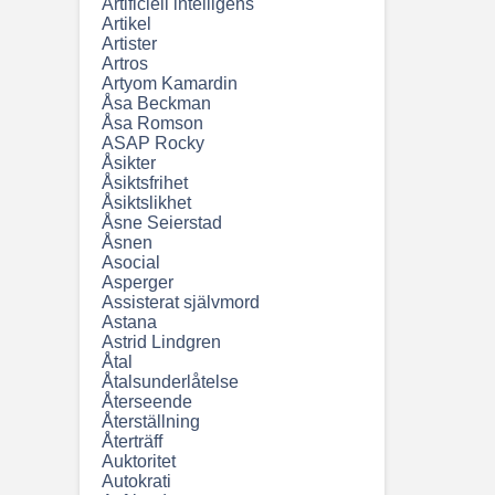
Artificiell intelligens
Artikel
Artister
Artros
Artyom Kamardin
Åsa Beckman
Åsa Romson
ASAP Rocky
Åsikter
Åsiktsfrihet
Åsiktslikhet
Åsne Seierstad
Åsnen
Asocial
Asperger
Assisterat självmord
Astana
Astrid Lindgren
Åtal
Åtalsunderlåtelse
Återseende
Återställning
Återträff
Auktoritet
Autokrati