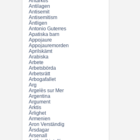
Antarktis
Antilagen
Antisemit
Antisemitism
Äntligen
Antonio Guterres
Apatiska barn
Appojaure
Appojauremorden
Aprilskämt
Arabiska
Arbete
Arbetsbörda
Arbetsrätt
Arbogafallet
Arg
Argelès sur Mer
Argentina
Argument
Arktis
Ärlighet
Armenien
Aron Verständig
Årsdagar
Arsenall