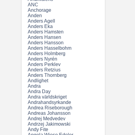
ANC
Anchorage
Anden
Anders Agell
Anders Eka
Anders Hamsten
Anders Hansen
Anders Hansson
Anders Hasselbohm
Anders Holmberg
Anders Nyrén
Anders Perklev
Anders Retzius
Anders Thornberg
Andlighet
Andra
Andra Day
Andra världskriget
Andrahandsyrkande
Andrea Riseborough
Andreas Johansson
Andrej Medvedev
Andrzej Jakimowski
Andy Fite
Angela Wiese Edeler