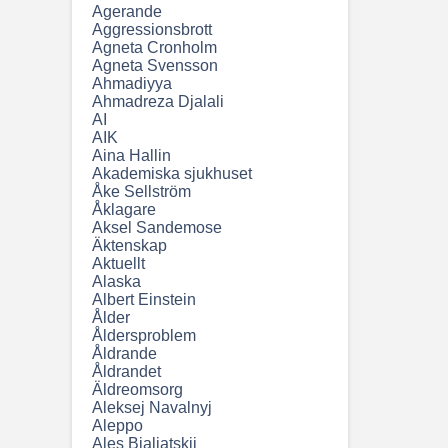
Agerande
Aggressionsbrott
Agneta Cronholm
Agneta Svensson
Ahmadiyya
Ahmadreza Djalali
AI
AIK
Aina Hallin
Akademiska sjukhuset
Åke Sellström
Åklagare
Aksel Sandemose
Äktenskap
Aktuellt
Alaska
Albert Einstein
Ålder
Åldersproblem
Åldrande
Åldrandet
Äldreomsorg
Aleksej Navalnyj
Aleppo
Ales Bjaljatskij