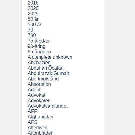
2016
2020
2025
50 år
500 år
70
730
75-årsdag
90-åring
95-åringen
A complete unknown
Abchazien
Abdullah Öcalan
Abdulrazak Gurnah
Abortmotstånd
Absorption
Adept
Advokat
Advokater
Advokatsamfundet
ÅFF
Afghanistan
AFS
Afterlives
Aftonbladet