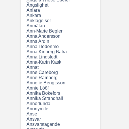
Ängslighet
Aniara
Ankara
Anklagelser
Anmälan
Ann-Marie Begler
Anna Andersson
Anna Ardin
Anna Hedenmo
Anna Kinberg Batra
Anna Lindstedt
Anna-Karin Kask
Annat
Anne Careborg
Anne Ramberg
Annelie Bengtsson
Annie Lööf
Annika Bokefors
Annika Strandhäll
Annorlunda
Anonymitet
Anse
Ansvar
Ansvarstagande