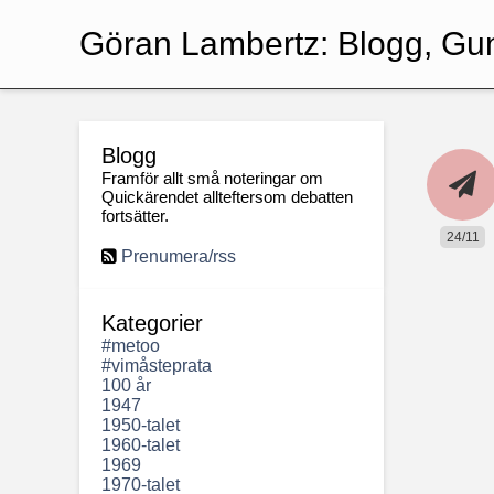
Göran Lambertz:
Blogg, Gu
Blogg
Framför allt små noteringar om
Quickärendet allteftersom debatten
fortsätter.
24/11
Prenumera/rss
Kategorier
#metoo
#vimåsteprata
100 år
1947
1950-talet
1960-talet
1969
1970-talet