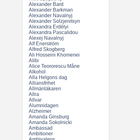
Alexander Bard
Alexander Barkman
Alexander Navalnyj
Alexander Solzjenitsyn
Alexandra Erdélyi
Alexandra Pascalidou
Alexej Navalnyj
Alf Enerström
Alfred Skogberg
Ali Hosseini Khomenei
Alibi
Alice Teororescu Måne
Alkohol
Alla Helgons dag
Alliansfrihet
Allmänläkaren
Allra
Allvar
Alumnidagen
Alzheimer
Amanda Ginsburg
Amanda Sokolnicki
Ambassad
Ambitioner
Ambivalens