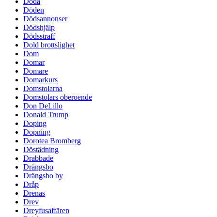
Döda
Döden
Dödsannonser
Dödshjälp
Dödsstraff
Dold brottslighet
Dom
Domar
Domare
Domarkurs
Domstolarna
Domstolars oberoende
Don DeLillo
Donald Trump
Doping
Dopning
Dorotea Bromberg
Döstädning
Drabbade
Drängsbo
Drängsbo by
Dråp
Drenas
Drev
Dreyfusaffären