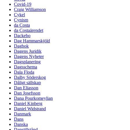
Covid-19
Craig Williamson
Cykel
Cynism
da Costa
da Costaärendet
Dackebo
Dag Hammarskjöld
Dagbok
Dagens Juridik
Dagens Nyheter
Dagsplanering
Dagsschema
Dala Floda
Dalby Söderskog
Dåligt sällskap
Dan Eliasson
Dan Josefsson
Dana Pourkomeylian
Daniel Kinberg
Daniel Widstrand
Danmark
Dans
Danska
Danstillstånd