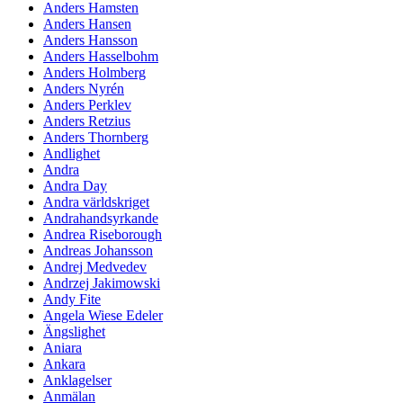
Anders Hamsten
Anders Hansen
Anders Hansson
Anders Hasselbohm
Anders Holmberg
Anders Nyrén
Anders Perklev
Anders Retzius
Anders Thornberg
Andlighet
Andra
Andra Day
Andra världskriget
Andrahandsyrkande
Andrea Riseborough
Andreas Johansson
Andrej Medvedev
Andrzej Jakimowski
Andy Fite
Angela Wiese Edeler
Ängslighet
Aniara
Ankara
Anklagelser
Anmälan