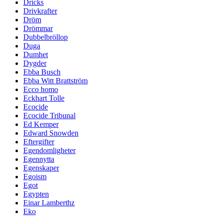
Dricks
Drivkrafter
Dröm
Drömmar
Dubbelbröllop
Duga
Dumhet
Dygder
Ebba Busch
Ebba Witt Brattström
Ecco homo
Eckhart Tolle
Ecocide
Ecocide Tribunal
Ed Kemper
Edward Snowden
Eftergifter
Egendomligheter
Egennytta
Egenskaper
Egoism
Egot
Egypten
Einar Lamberthz
Eko