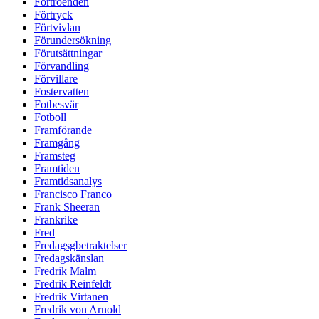
Förtroenden
Förtryck
Förtvivlan
Förundersökning
Förutsättningar
Förvandling
Förvillare
Fostervatten
Fotbesvär
Fotboll
Framförande
Framgång
Framsteg
Framtiden
Framtidsanalys
Francisco Franco
Frank Sheeran
Frankrike
Fred
Fredagsgbetraktelser
Fredagskänslan
Fredrik Malm
Fredrik Reinfeldt
Fredrik Virtanen
Fredrik von Arnold