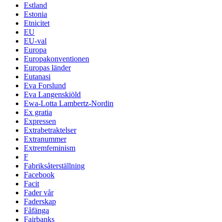
Estland
Estonia
Etnicitet
EU
EU-val
Europa
Europakonventionen
Europas länder
Eutanasi
Eva Forslund
Eva Langenskiöld
Ewa-Lotta Lambertz-Nordin
Ex gratia
Expressen
Extrabetraktelser
Extranummer
Extremfeminism
F
Fabriksåterställning
Facebook
Facit
Fader vår
Faderskap
Fåfänga
Fairbanks