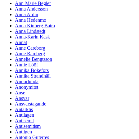
Ann-Marie Begler
Anna Andersson
Anna Ardin
Anna Hedenmo
Anna Kinberg Batra
Anna Lindstedt
Anna-Karin Kask
Annat
Anne Careborg
Anne Ramberg
Annelie Bengtsson
Annie Lööf
Annika Bokefors
Annika Strandhäll
Annorlunda
Anonymitet
Anse
Ansvar
Ansvarstagande
Antarktis
Antilagen
Antisemit
Antisemitism
Äntligen
Antonio Guterres