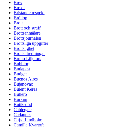
Brev
Brexit
Bristande respekt
Bröllop
Brott
Brott och straff
Brottsanmälare
Brottsjournalen
Brottsliga uppgifter
Brottslighet
Brottsutredningar
Bruno Liljefors
Bubblor
Budapest
Budget
Buenos Aires
Bujanovac
Bülent Keres
Bullerö
Burkini
Butiksdöd
Cablegate
Cadaques
Cajsa Lindholm
Camilla Kvartoft