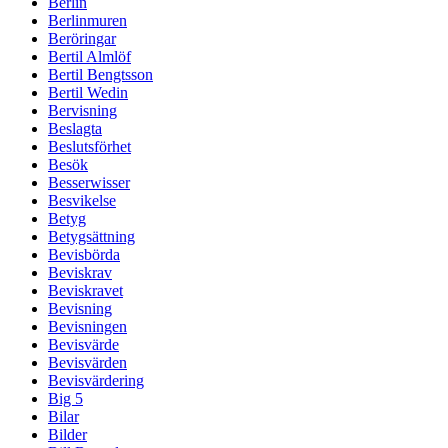
Berlin
Berlinmuren
Beröringar
Bertil Almlöf
Bertil Bengtsson
Bertil Wedin
Bervisning
Beslagta
Beslutsförhet
Besök
Besserwisser
Besvikelse
Betyg
Betygsättning
Bevisbörda
Beviskrav
Beviskravet
Bevisning
Bevisningen
Bevisvärde
Bevisvärden
Bevisvärdering
Big 5
Bilar
Bilder