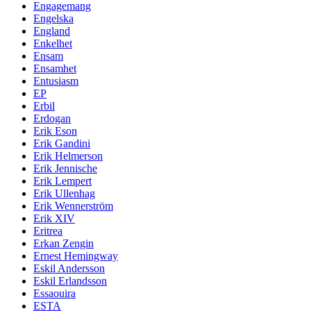
Engagemang
Engelska
England
Enkelhet
Ensam
Ensamhet
Entusiasm
EP
Erbil
Erdogan
Erik Eson
Erik Gandini
Erik Helmerson
Erik Jennische
Erik Lempert
Erik Ullenhag
Erik Wennerström
Erik XIV
Eritrea
Erkan Zengin
Ernest Hemingway
Eskil Andersson
Eskil Erlandsson
Essaouira
ESTA