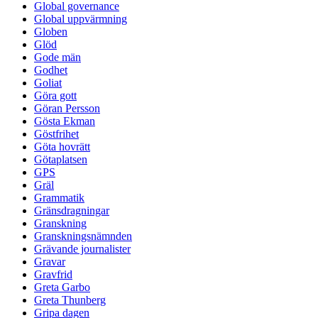
Global governance
Global uppvärmning
Globen
Glöd
Gode män
Godhet
Goliat
Göra gott
Göran Persson
Gösta Ekman
Göstfrihet
Göta hovrätt
Götaplatsen
GPS
Gräl
Grammatik
Gränsdragningar
Granskning
Granskningsnämnden
Grävande journalister
Gravar
Gravfrid
Greta Garbo
Greta Thunberg
Gripa dagen