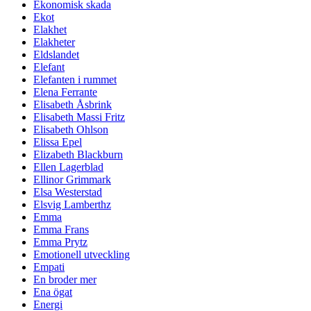
Ekonomisk skada
Ekot
Elakhet
Elakheter
Eldslandet
Elefant
Elefanten i rummet
Elena Ferrante
Elisabeth Åsbrink
Elisabeth Massi Fritz
Elisabeth Ohlson
Elissa Epel
Elizabeth Blackburn
Ellen Lagerblad
Ellinor Grimmark
Elsa Westerstad
Elsvig Lamberthz
Emma
Emma Frans
Emma Prytz
Emotionell utveckling
Empati
En broder mer
Ena ögat
Energi