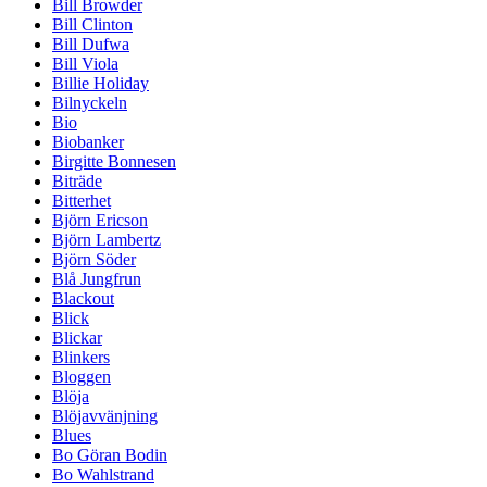
Bill Browder
Bill Clinton
Bill Dufwa
Bill Viola
Billie Holiday
Bilnyckeln
Bio
Biobanker
Birgitte Bonnesen
Biträde
Bitterhet
Björn Ericson
Björn Lambertz
Björn Söder
Blå Jungfrun
Blackout
Blick
Blickar
Blinkers
Bloggen
Blöja
Blöjavvänjning
Blues
Bo Göran Bodin
Bo Wahlstrand