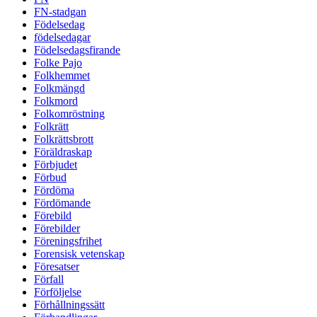
FN-stadgan
Födelsedag
födelsedagar
Födelsedagsfirande
Folke Pajo
Folkhemmet
Folkmängd
Folkmord
Folkomröstning
Folkrätt
Folkrättsbrott
Föräldraskap
Förbjudet
Förbud
Fördöma
Fördömande
Förebild
Förebilder
Föreningsfrihet
Forensisk vetenskap
Föresatser
Förfall
Förföljelse
Förhållningssätt