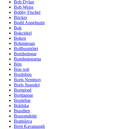
Bob Dylan
Bob Weiss
Bobby Fischer
Böcker
Bodil Appelquist
Bok
Bokcirkel
Boken
Bokmässan
Bollhusmötet
Bombningar
Bombningarna
Bön
Bon soir
Bordsbön
Boris Nemtsov
Boris Spasskij
Bortgjord
Borttappat
Boulebar
Brådska
Brasilien
Brasomdetär
Bratislava
Brett Kavanaugh