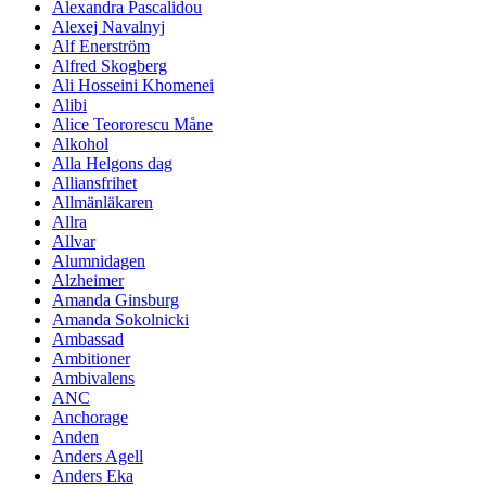
Alexandra Pascalidou
Alexej Navalnyj
Alf Enerström
Alfred Skogberg
Ali Hosseini Khomenei
Alibi
Alice Teororescu Måne
Alkohol
Alla Helgons dag
Alliansfrihet
Allmänläkaren
Allra
Allvar
Alumnidagen
Alzheimer
Amanda Ginsburg
Amanda Sokolnicki
Ambassad
Ambitioner
Ambivalens
ANC
Anchorage
Anden
Anders Agell
Anders Eka