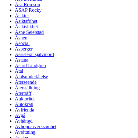
Åsa Romson
ASAP Rocky
Åsikter
Åsiktsfrihet
Åsiktslikhet
Åsne Seierstad
Åsnen
Asocial
Asperger
Assisterat självmord
Astana
Astrid Lindgren
Åtal
Åtalsunderlåtelse
Återseende
Återställning
Återträff
Auktoritet
Autokrati
Avfrienda
Avgå
Avhängd
Avhopparverksamhet
Avrättning
Avsked