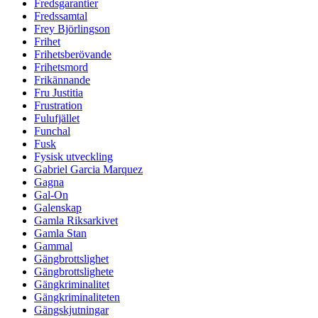
Fredsgarantier
Fredssamtal
Frey Björlingson
Frihet
Frihetsberövande
Frihetsmord
Frikännande
Fru Justitia
Frustration
Fulufjället
Funchal
Fusk
Fysisk utveckling
Gabriel Garcia Marquez
Gagna
Gal-On
Galenskap
Gamla Riksarkivet
Gamla Stan
Gammal
Gängbrottslighet
Gängbrottslighete
Gängkriminalitet
Gängkriminaliteten
Gängskjutningar