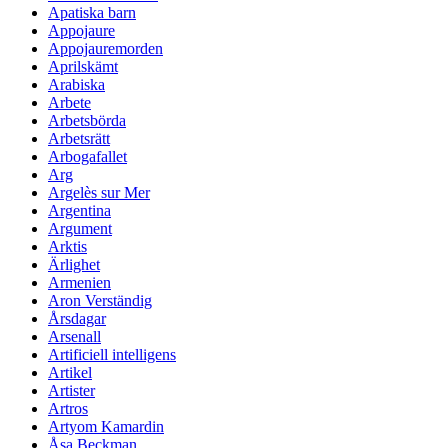
Apatiska barn
Appojaure
Appojauremorden
Aprilskämt
Arabiska
Arbete
Arbetsbörda
Arbetsrätt
Arbogafallet
Arg
Argelès sur Mer
Argentina
Argument
Arktis
Ärlighet
Armenien
Aron Verständig
Årsdagar
Arsenall
Artificiell intelligens
Artikel
Artister
Artros
Artyom Kamardin
Åsa Beckman