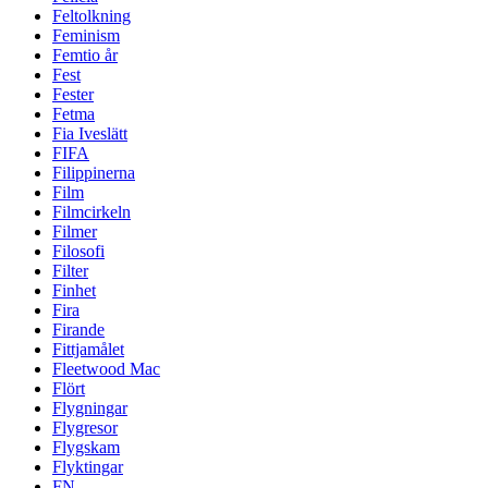
Feltolkning
Feminism
Femtio år
Fest
Fester
Fetma
Fia Iveslätt
FIFA
Filippinerna
Film
Filmcirkeln
Filmer
Filosofi
Filter
Finhet
Fira
Firande
Fittjamålet
Fleetwood Mac
Flört
Flygningar
Flygresor
Flygskam
Flyktingar
FN