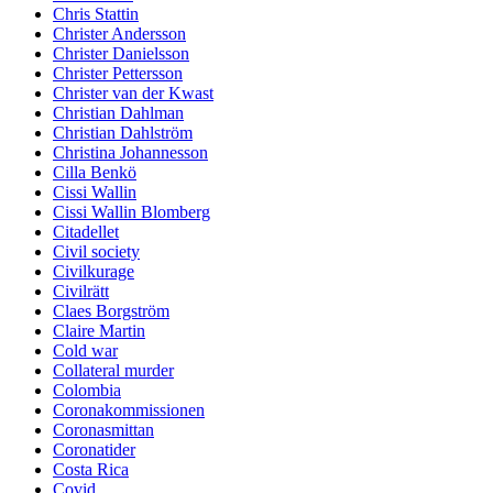
Chris Stattin
Christer Andersson
Christer Danielsson
Christer Pettersson
Christer van der Kwast
Christian Dahlman
Christian Dahlström
Christina Johannesson
Cilla Benkö
Cissi Wallin
Cissi Wallin Blomberg
Citadellet
Civil society
Civilkurage
Civilrätt
Claes Borgström
Claire Martin
Cold war
Collateral murder
Colombia
Coronakommissionen
Coronasmittan
Coronatider
Costa Rica
Covid