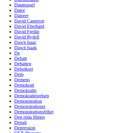
Datatrassel
Dator
Datorer
David Cameron
David Eberhard
David Fredin
David Rydell
Dawit Isaac
Dawit Isaak
De
Debatt
Debatten
Debetkort
Dem
Demens
Demokrati
Demokratin
Demokratirörelsen
Demonstration
Demonstrationer
Demonstrationsfrihet
Den röda filmen
Denali
Depression