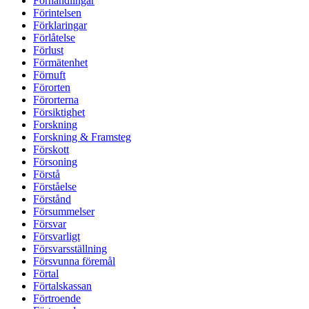
Förhandlingar
Förintelsen
Förklaringar
Förlåtelse
Förlust
Förmätenhet
Förnuft
Förorten
Förorterna
Försiktighet
Forskning
Forskning & Framsteg
Förskott
Försoning
Förstå
Förståelse
Förstånd
Försummelser
Försvar
Försvarligt
Försvarsställning
Försvunna föremål
Förtal
Förtalskassan
Förtroende