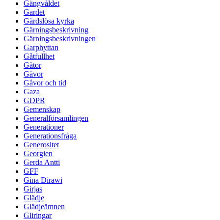
Gängvåldet
Gardet
Gärdslösa kyrka
Gärningsbeskrivning
Gärningsbeskrivningen
Garphyttan
Gåtfullhet
Gåtor
Gåvor
Gåvor och tid
Gaza
GDPR
Gemenskap
Generalförsamlingen
Generationer
Generationsfråga
Generositet
Georgien
Gerda Antti
GFF
Gina Dirawi
Girjas
Glädje
Glädjeämnen
Gliringar