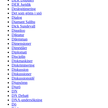
DER Disputes
DER Juridik
Deslegitimering
Det som göms i snö
Dialog
Diamant Salihu
Dick Sundevall
Diggiloo
Diktatur
Dilemman
Dimensioner
Dimridåer
Diplomati
Disciplin
Diskmaskiner
Diskriminering
Diskussion
Diskussioner
Diskussionsidé
Djupsömn
Djurö
DN
DN Debatt
DNA-undersökning
Dö