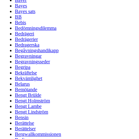
Bäver
Bayes
Bayes sats
BB
Bebis
Bedömningsdilemma
Bedrägeri
Bedrägerier
Bedragerska
Begåvningshandikapp
Begravningar
Begravningsseder
Begripa
Bekräftelse
Bekvämlighet
Belarus
Bemötande
Bengt Brülde
Bengt Holmström
Bengt Lambe
Bengt Lindström
Bensin
Berättelse
Berättelser
Bergwallkommissionen