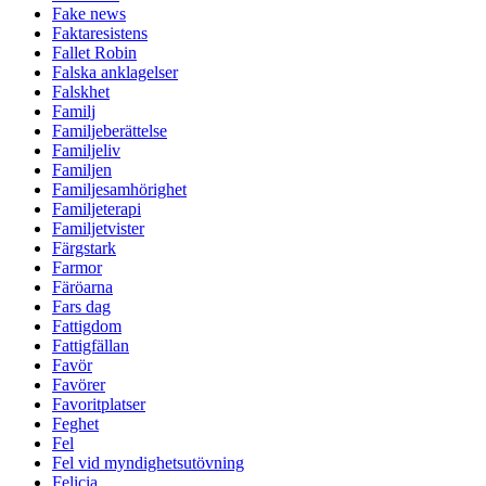
Fake news
Faktaresistens
Fallet Robin
Falska anklagelser
Falskhet
Familj
Familjeberättelse
Familjeliv
Familjen
Familjesamhörighet
Familjeterapi
Familjetvister
Färgstark
Farmor
Färöarna
Fars dag
Fattigdom
Fattigfällan
Favör
Favörer
Favoritplatser
Feghet
Fel
Fel vid myndighetsutövning
Felicia