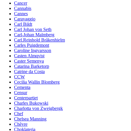
Cancer
Cannabis
Cannes
Caravaggio
Carl Bildt
Carl Johan von Seth
Carl-Johan Malmberg
Carl.Reinhold Bråkenhielm
Carles Puigdemont
Caroline Ingvarsson
Casten Almqvist
Caster Semenya
Catarina Barketorp
Catrine da Costa
CCW
Cecilia Wallin Blomberg
Cementa
Censur
Centerpartiet
Charles Bukowski
Charlotta von Zweigbergk
Chef
Chelsea Manning
Chèvre
Choklateria