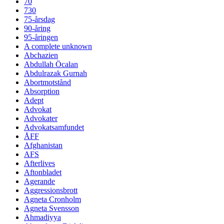
70
730
75-årsdag
90-åring
95-åringen
A complete unknown
Abchazien
Abdullah Öcalan
Abdulrazak Gurnah
Abortmotstånd
Absorption
Adept
Advokat
Advokater
Advokatsamfundet
ÅFF
Afghanistan
AFS
Afterlives
Aftonbladet
Agerande
Aggressionsbrott
Agneta Cronholm
Agneta Svensson
Ahmadiyya