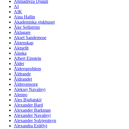
Ahmadreza Djalali
AI
AIK
Aina Hallin
Akademiska sjukhuset
Åke Sellström
Åklagare
Aksel Sandemose
Äktenskap
Aktuellt
Alaska
Albert Einstein
Ålder
Åldersproblem
Åldrande
Åldrandet
Äldreomsorg
Aleksej Navalnyj
Aleppo
Ales Bjaljatskij
Alexander Bard
Alexander Barkman
Alexander Navalnyj
Alexander Solzjenitsyn
Alexandra Erdélyi