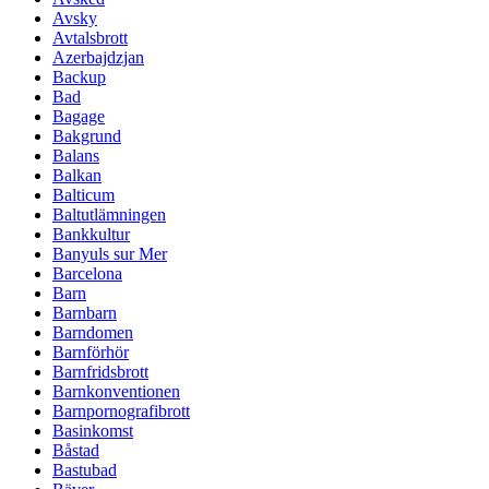
Avsky
Avtalsbrott
Azerbajdzjan
Backup
Bad
Bagage
Bakgrund
Balans
Balkan
Balticum
Baltutlämningen
Bankkultur
Banyuls sur Mer
Barcelona
Barn
Barnbarn
Barndomen
Barnförhör
Barnfridsbrott
Barnkonventionen
Barnpornografibrott
Basinkomst
Båstad
Bastubad