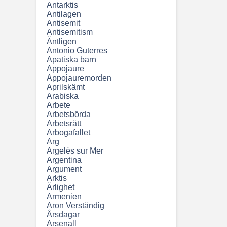
Antarktis
Antilagen
Antisemit
Antisemitism
Äntligen
Antonio Guterres
Apatiska barn
Appojaure
Appojauremorden
Aprilskämt
Arabiska
Arbete
Arbetsbörda
Arbetsrätt
Arbogafallet
Arg
Argelès sur Mer
Argentina
Argument
Arktis
Ärlighet
Armenien
Aron Verständig
Årsdagar
Arsenall