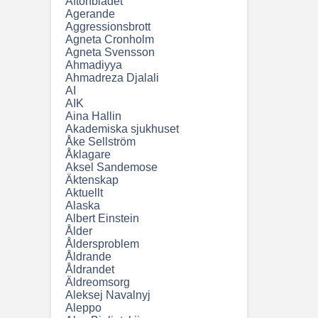
Aftonbladet
Agerande
Aggressionsbrott
Agneta Cronholm
Agneta Svensson
Ahmadiyya
Ahmadreza Djalali
AI
AIK
Aina Hallin
Akademiska sjukhuset
Åke Sellström
Åklagare
Aksel Sandemose
Äktenskap
Aktuellt
Alaska
Albert Einstein
Ålder
Åldersproblem
Åldrande
Åldrandet
Äldreomsorg
Aleksej Navalnyj
Aleppo