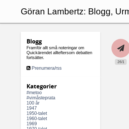
Göran Lambertz:
Blogg, Ur
Blogg
Framför allt små noteringar om
Quickärendet allteftersom debatten
fortsätter.
26/1
Prenumera/rss
Kategorier
#metoo
#vimåsteprata
100 år
1947
1950-talet
1960-talet
1969
1970-talet