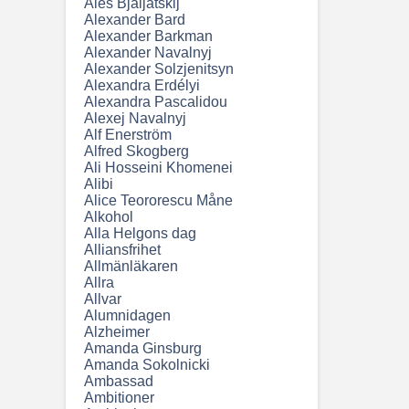
Ales Bjaljatskij
Alexander Bard
Alexander Barkman
Alexander Navalnyj
Alexander Solzjenitsyn
Alexandra Erdélyi
Alexandra Pascalidou
Alexej Navalnyj
Alf Enerström
Alfred Skogberg
Ali Hosseini Khomenei
Alibi
Alice Teororescu Måne
Alkohol
Alla Helgons dag
Alliansfrihet
Allmänläkaren
Allra
Allvar
Alumnidagen
Alzheimer
Amanda Ginsburg
Amanda Sokolnicki
Ambassad
Ambitioner