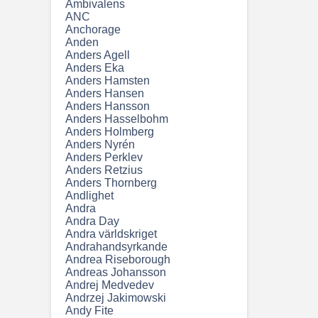
Ambivalens
ANC
Anchorage
Anden
Anders Agell
Anders Eka
Anders Hamsten
Anders Hansen
Anders Hansson
Anders Hasselbohm
Anders Holmberg
Anders Nyrén
Anders Perklev
Anders Retzius
Anders Thornberg
Andlighet
Andra
Andra Day
Andra världskriget
Andrahandsyrkande
Andrea Riseborough
Andreas Johansson
Andrej Medvedev
Andrzej Jakimowski
Andy Fite