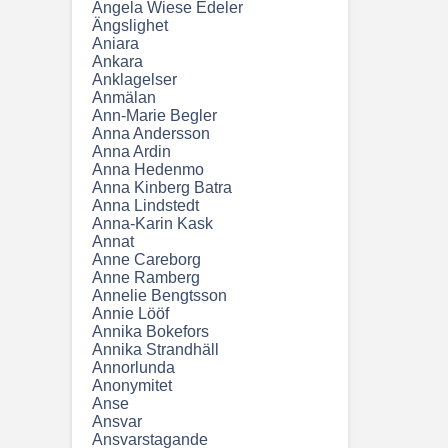
Angela Wiese Edeler
Ängslighet
Aniara
Ankara
Anklagelser
Anmälan
Ann-Marie Begler
Anna Andersson
Anna Ardin
Anna Hedenmo
Anna Kinberg Batra
Anna Lindstedt
Anna-Karin Kask
Annat
Anne Careborg
Anne Ramberg
Annelie Bengtsson
Annie Lööf
Annika Bokefors
Annika Strandhäll
Annorlunda
Anonymitet
Anse
Ansvar
Ansvarstagande