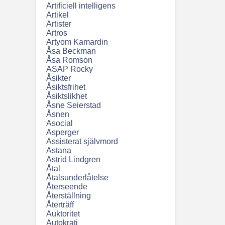
Artificiell intelligens
Artikel
Artister
Artros
Artyom Kamardin
Åsa Beckman
Åsa Romson
ASAP Rocky
Åsikter
Åsiktsfrihet
Åsiktslikhet
Åsne Seierstad
Åsnen
Asocial
Asperger
Assisterat självmord
Astana
Astrid Lindgren
Åtal
Åtalsunderlåtelse
Återseende
Återställning
Återträff
Auktoritet
Autokrati