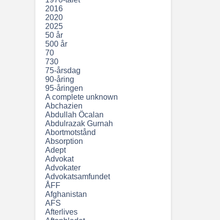
2016
2020
2025
50 år
500 år
70
730
75-årsdag
90-åring
95-åringen
A complete unknown
Abchazien
Abdullah Öcalan
Abdulrazak Gurnah
Abortmotstånd
Absorption
Adept
Advokat
Advokater
Advokatsamfundet
ÅFF
Afghanistan
AFS
Afterlives