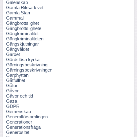
Galenskap
Gamla Riksarkivet
Gamla Stan
Gammal
Gängbrottslighet
Gängbrottslighete
Gängkriminalitet
Gängkriminaliteten
Gängskjutningar
Gängvåldet
Gardet
Gärdslösa kyrka
Gärningsbeskrivning
Gärningsbeskrivningen
Garphyttan
Gåtfullhet
Gåtor
Gåvor
Gåvor och tid
Gaza
GDPR
Gemenskap
Generalförsamlingen
Generationer
Generationsfråga
Generositet