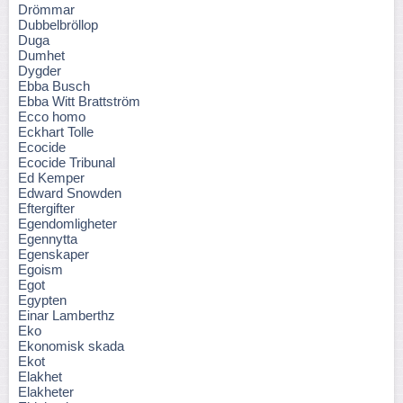
Drömmar
Dubbelbröllop
Duga
Dumhet
Dygder
Ebba Busch
Ebba Witt Brattström
Ecco homo
Eckhart Tolle
Ecocide
Ecocide Tribunal
Ed Kemper
Edward Snowden
Eftergifter
Egendomligheter
Egennytta
Egenskaper
Egoism
Egot
Egypten
Einar Lamberthz
Eko
Ekonomisk skada
Ekot
Elakhet
Elakheter