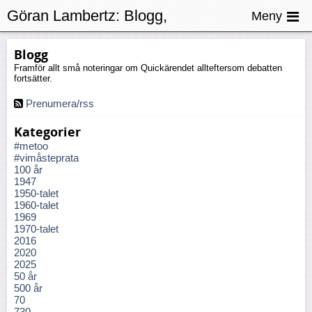
Göran Lambertz:
Blogg,
Meny
Personlighetsförändringar
Blogg
Framför allt små noteringar om Quickärendet allteftersom debatten
fortsätter.
Prenumera/rss
Kategorier
#metoo
#vimåsteprata
100 år
1947
1950-talet
1960-talet
1969
1970-talet
2016
2020
2025
50 år
500 år
70
730