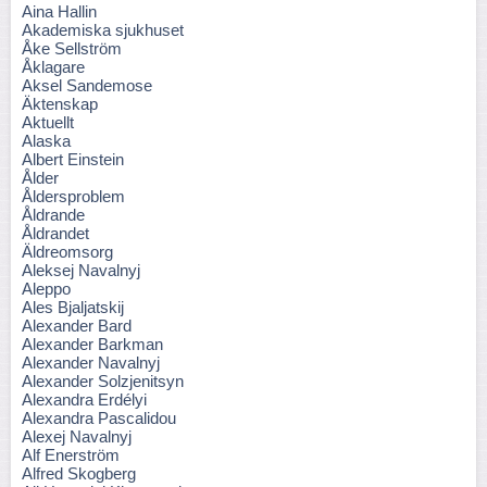
Aina Hallin
Akademiska sjukhuset
Åke Sellström
Åklagare
Aksel Sandemose
Äktenskap
Aktuellt
Alaska
Albert Einstein
Ålder
Åldersproblem
Åldrande
Åldrandet
Äldreomsorg
Aleksej Navalnyj
Aleppo
Ales Bjaljatskij
Alexander Bard
Alexander Barkman
Alexander Navalnyj
Alexander Solzjenitsyn
Alexandra Erdélyi
Alexandra Pascalidou
Alexej Navalnyj
Alf Enerström
Alfred Skogberg