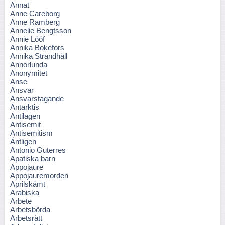
Annat
Anne Careborg
Anne Ramberg
Annelie Bengtsson
Annie Lööf
Annika Bokefors
Annika Strandhäll
Annorlunda
Anonymitet
Anse
Ansvar
Ansvarstagande
Antarktis
Antilagen
Antisemit
Antisemitism
Äntligen
Antonio Guterres
Apatiska barn
Appojaure
Appojauremorden
Aprilskämt
Arabiska
Arbete
Arbetsbörda
Arbetsrätt