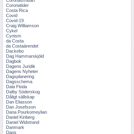
Coronasmittan
Coronatider
Costa Rica
Covid
Covid-19
Craig Williamson
Cykel
Cynism
da Costa
da Costaärendet
Dackebo
Dag Hammarskjöld
Dagbok
Dagens Juridik
Dagens Nyheter
Dagsplanering
Dagsschema
Dala Floda
Dalby Söderskog
Dåligt sällskap
Dan Eliasson
Dan Josefsson
Dana Pourkomeylian
Daniel Kinberg
Daniel Widstrand
Danmark
Dans