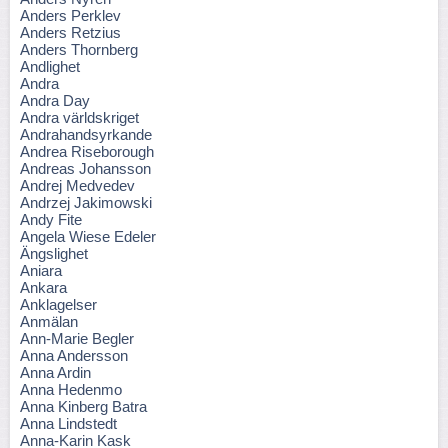
Anders Perklev
Anders Retzius
Anders Thornberg
Andlighet
Andra
Andra Day
Andra världskriget
Andrahandsyrkande
Andrea Riseborough
Andreas Johansson
Andrej Medvedev
Andrzej Jakimowski
Andy Fite
Angela Wiese Edeler
Ängslighet
Aniara
Ankara
Anklagelser
Anmälan
Ann-Marie Begler
Anna Andersson
Anna Ardin
Anna Hedenmo
Anna Kinberg Batra
Anna Lindstedt
Anna-Karin Kask