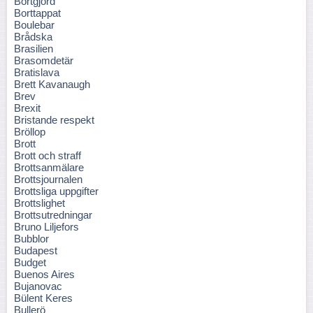
Bortgjord
Borttappat
Boulebar
Brådska
Brasilien
Brasomdetär
Bratislava
Brett Kavanaugh
Brev
Brexit
Bristande respekt
Bröllop
Brott
Brott och straff
Brottsanmälare
Brottsjournalen
Brottsliga uppgifter
Brottslighet
Brottsutredningar
Bruno Liljefors
Bubblor
Budapest
Budget
Buenos Aires
Bujanovac
Bülent Keres
Bullerö