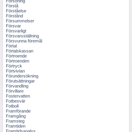
Försoning
Förstå
Förståelse
Förstånd
Försummelser
Försvar
Försvarligt
Försvarsställning
Försvunna föremål
Förtal
Förtalskassan
Förtroende
Förtroenden
Förtryck
Förtvivlan
Förundersökning
Förutsättningar
Förvandling
Förvillare
Fostervatten
Fotbesvär
Fotboll
Framförande
Framgång
Framsteg
Framtiden
Framtidsanalys