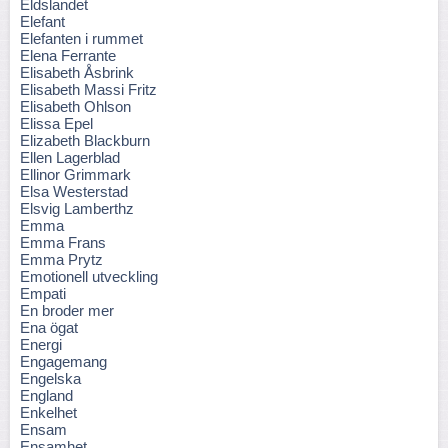
Eldslandet
Elefant
Elefanten i rummet
Elena Ferrante
Elisabeth Åsbrink
Elisabeth Massi Fritz
Elisabeth Ohlson
Elissa Epel
Elizabeth Blackburn
Ellen Lagerblad
Ellinor Grimmark
Elsa Westerstad
Elsvig Lamberthz
Emma
Emma Frans
Emma Prytz
Emotionell utveckling
Empati
En broder mer
Ena ögat
Energi
Engagemang
Engelska
England
Enkelhet
Ensam
Ensamhet