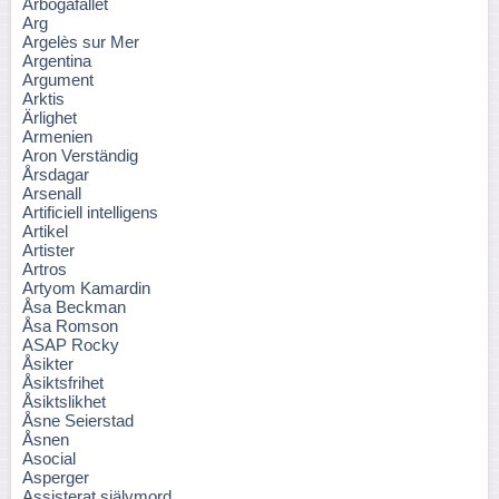
Arbogafallet
Arg
Argelès sur Mer
Argentina
Argument
Arktis
Ärlighet
Armenien
Aron Verständig
Årsdagar
Arsenall
Artificiell intelligens
Artikel
Artister
Artros
Artyom Kamardin
Åsa Beckman
Åsa Romson
ASAP Rocky
Åsikter
Åsiktsfrihet
Åsiktslikhet
Åsne Seierstad
Åsnen
Asocial
Asperger
Assisterat självmord