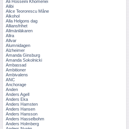
Ali Hosseini Khomenei
Alibi
Alice Teororescu Måne
Alkohol
Alla Helgons dag
Alliansfrihet
Allmänläkaren
Allra
Allvar
Alumnidagen
Alzheimer
Amanda Ginsburg
Amanda Sokolnicki
Ambassad
Ambitioner
Ambivalens
ANC
Anchorage
Anden
Anders Agell
Anders Eka
Anders Hamsten
Anders Hansen
Anders Hansson
Anders Hasselbohm
Anders Holmberg
Anders Nyrén