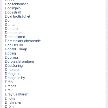
Dödsannonser
Dödshjälp
Dödsstraff
Dold brottslighet
Dom
Domar
Domare
Domarkurs
Domstolarna
Domstolars oberoende
Don DeLillo
Donald Trump
Doping
Dopning
Dorotea Bromberg
Döstädning
Drabbade
Drängsbo
Drängsbo by
Dråp
Drenas
Drev
Dreyfusaffären
Dricks
Drivkrafter
Dröm