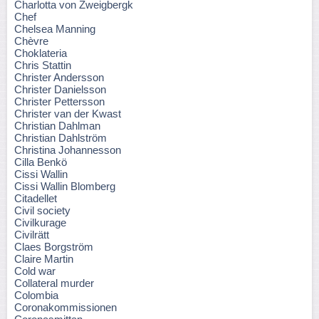
Charlotta von Zweigbergk
Chef
Chelsea Manning
Chèvre
Choklateria
Chris Stattin
Christer Andersson
Christer Danielsson
Christer Pettersson
Christer van der Kwast
Christian Dahlman
Christian Dahlström
Christina Johannesson
Cilla Benkö
Cissi Wallin
Cissi Wallin Blomberg
Citadellet
Civil society
Civilkurage
Civilrätt
Claes Borgström
Claire Martin
Cold war
Collateral murder
Colombia
Coronakommissionen