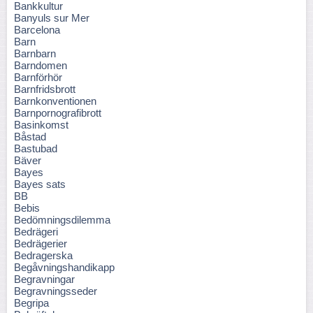
Bankkultur
Banyuls sur Mer
Barcelona
Barn
Barnbarn
Barndomen
Barnförhör
Barnfridsbrott
Barnkonventionen
Barnpornografibrott
Basinkomst
Båstad
Bastubad
Bäver
Bayes
Bayes sats
BB
Bebis
Bedömningsdilemma
Bedrägeri
Bedrägerier
Bedragerska
Begåvningshandikapp
Begravningar
Begravningsseder
Begripa