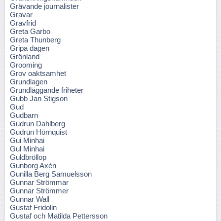
Grävande journalister
Gravar
Gravfrid
Greta Garbo
Greta Thunberg
Gripa dagen
Grönland
Grooming
Grov oaktsamhet
Grundlagen
Grundläggande friheter
Gubb Jan Stigson
Gud
Gudbarn
Gudrun Dahlberg
Gudrun Hörnquist
Gui Minhai
Gul Minhai
Guldbröllop
Gunborg Axén
Gunilla Berg Samuelsson
Gunnar Strömmar
Gunnar Strömmer
Gunnar Wall
Gustaf Fridolin
Gustaf och Matilda Pettersson