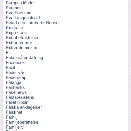
Europas länder
Eutanasi
Eva Forslund
Eva Langenskiöld
Ewa-Lotta Lambertz-Nordin
Ex gratia
Expressen
Extrabetraktelser
Extranummer
Extremfeminism
F
Fabriksåterställning
Facebook
Facit
Fader vår
Faderskap
Fåfänga
Fairbanks
Fake news
Faktaresistens
Fallet Robin
Falska anklagelser
Falskhet
Familj
Familjeberättelse
Familjeliv