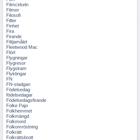
Filmcirkeln
Filmer
Filosofi
Filter
Finhet
Fira
Firande
Fittjamålet
Fleetwood Mac
Flört
Flygningar
Flygresor
Flygskam
Flyktingar
FN
FN-stadgan
Födelsedag
födelsedagar
Födelsedagsfirande
Folke Pajo
Folkhemmet
Folkmängd
Folkmord
Folkomröstning
Folkrätt
Folkrättsbrott