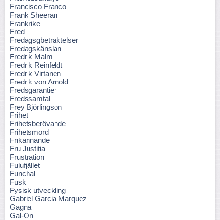
Francisco Franco
Frank Sheeran
Frankrike
Fred
Fredagsgbetraktelser
Fredagskänslan
Fredrik Malm
Fredrik Reinfeldt
Fredrik Virtanen
Fredrik von Arnold
Fredsgarantier
Fredssamtal
Frey Björlingson
Frihet
Frihetsberövande
Frihetsmord
Frikännande
Fru Justitia
Frustration
Fulufjället
Funchal
Fusk
Fysisk utveckling
Gabriel Garcia Marquez
Gagna
Gal-On