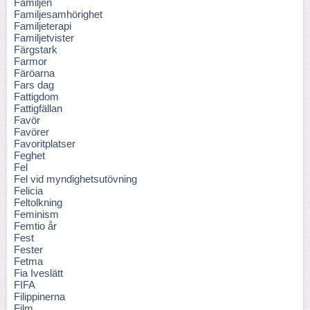
Familjen
Familjesamhörighet
Familjeterapi
Familjetvister
Färgstark
Farmor
Färöarna
Fars dag
Fattigdom
Fattigfällan
Favör
Favörer
Favoritplatser
Feghet
Fel
Fel vid myndighetsutövning
Felicia
Feltolkning
Feminism
Femtio år
Fest
Fester
Fetma
Fia Iveslätt
FIFA
Filippinerna
Film