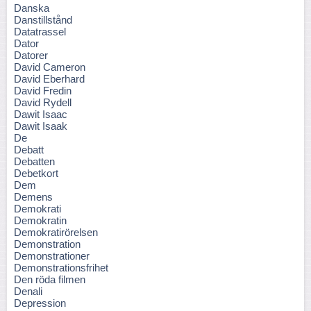
Danska
Danstillstånd
Datatrassel
Dator
Datorer
David Cameron
David Eberhard
David Fredin
David Rydell
Dawit Isaac
Dawit Isaak
De
Debatt
Debatten
Debetkort
Dem
Demens
Demokrati
Demokratin
Demokratirörelsen
Demonstration
Demonstrationer
Demonstrationsfrihet
Den röda filmen
Denali
Depression