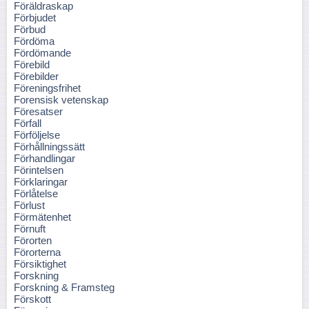
Föräldraskap
Förbjudet
Förbud
Fördöma
Fördömande
Förebild
Förebilder
Föreningsfrihet
Forensisk vetenskap
Föresatser
Förfall
Förföljelse
Förhållningssätt
Förhandlingar
Förintelsen
Förklaringar
Förlåtelse
Förlust
Förmätenhet
Förnuft
Förorten
Förorterna
Försiktighet
Forskning
Forskning & Framsteg
Förskott