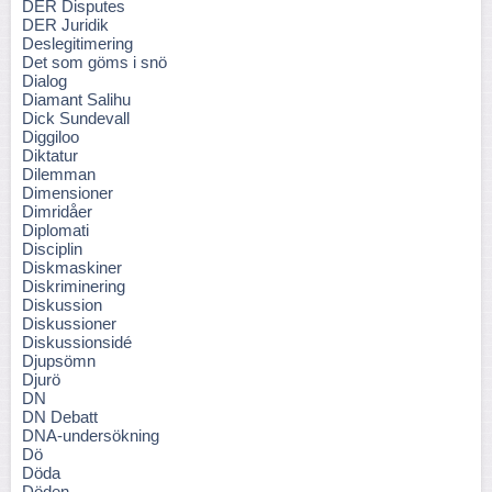
DER Disputes
DER Juridik
Deslegitimering
Det som göms i snö
Dialog
Diamant Salihu
Dick Sundevall
Diggiloo
Diktatur
Dilemman
Dimensioner
Dimridåer
Diplomati
Disciplin
Diskmaskiner
Diskriminering
Diskussion
Diskussioner
Diskussionsidé
Djupsömn
Djurö
DN
DN Debatt
DNA-undersökning
Dö
Döda
Döden