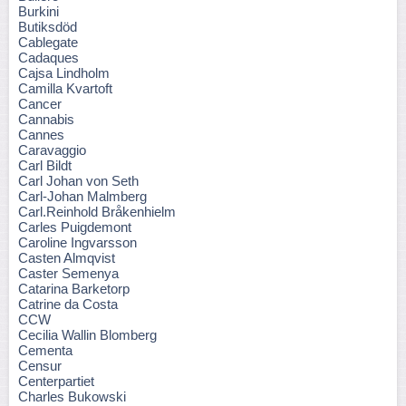
Burkini
Butiksdöd
Cablegate
Cadaques
Cajsa Lindholm
Camilla Kvartoft
Cancer
Cannabis
Cannes
Caravaggio
Carl Bildt
Carl Johan von Seth
Carl-Johan Malmberg
Carl.Reinhold Bråkenhielm
Carles Puigdemont
Caroline Ingvarsson
Casten Almqvist
Caster Semenya
Catarina Barketorp
Catrine da Costa
CCW
Cecilia Wallin Blomberg
Cementa
Censur
Centerpartiet
Charles Bukowski