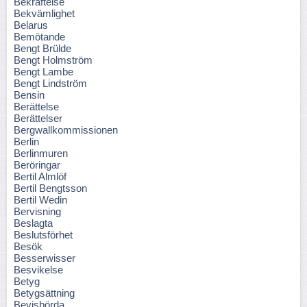
Bekräftelse
Bekvämlighet
Belarus
Bemötande
Bengt Brülde
Bengt Holmström
Bengt Lambe
Bengt Lindström
Bensin
Berättelse
Berättelser
Bergwallkommissionen
Berlin
Berlinmuren
Beröringar
Bertil Almlöf
Bertil Bengtsson
Bertil Wedin
Bervisning
Beslagta
Beslutsförhet
Besök
Besserwisser
Besvikelse
Betyg
Betygsättning
Bevisbörda