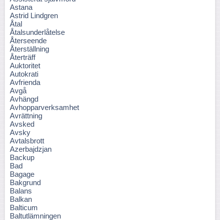
Astana
Astrid Lindgren
Åtal
Åtalsunderlåtelse
Återseende
Återställning
Återträff
Auktoritet
Autokrati
Avfrienda
Avgå
Avhängd
Avhopparverksamhet
Avrättning
Avsked
Avsky
Avtalsbrott
Azerbajdzjan
Backup
Bad
Bagage
Bakgrund
Balans
Balkan
Balticum
Baltutlämningen