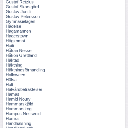
Gustaf Retzius
Gustaf Skarsgård
Gustav Juntti
Gustav Petersson
Gymnasielagen
Hädelse
Hagamannen
Hagerstown
Hågkomst
Haiti
Håkan Nesser
Håkon Grøttland
Häktad
Häktning
Häktningsförhandling
Halloween
Hälsa
Halt
Halvårsbetraktelser
Hamas
Hamid Noury
Hammarskjöld
Hammarskog
Hampus Nessvold
Hamra
Handhälsning