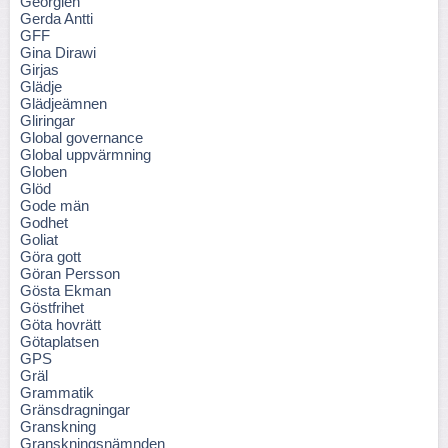
Georgien
Gerda Antti
GFF
Gina Dirawi
Girjas
Glädje
Glädjeämnen
Gliringar
Global governance
Global uppvärmning
Globen
Glöd
Gode män
Godhet
Goliat
Göra gott
Göran Persson
Gösta Ekman
Göstfrihet
Göta hovrätt
Götaplatsen
GPS
Gräl
Grammatik
Gränsdragningar
Granskning
Granskningsnämnden