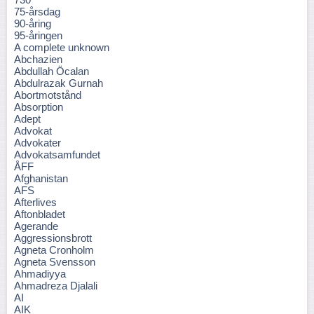
75-årsdag
90-åring
95-åringen
A complete unknown
Abchazien
Abdullah Öcalan
Abdulrazak Gurnah
Abortmotstånd
Absorption
Adept
Advokat
Advokater
Advokatsamfundet
ÅFF
Afghanistan
AFS
Afterlives
Aftonbladet
Agerande
Aggressionsbrott
Agneta Cronholm
Agneta Svensson
Ahmadiyya
Ahmadreza Djalali
AI
AIK