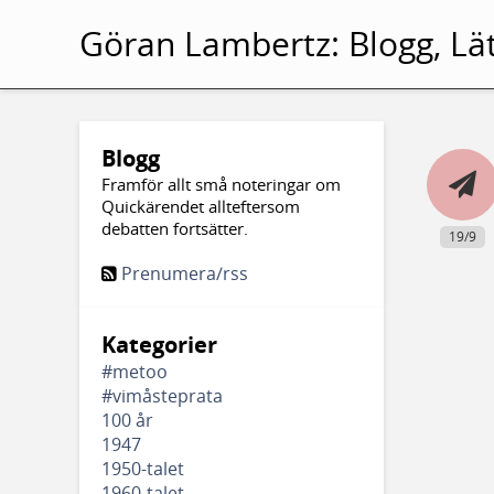
Göran Lambertz:
Blogg, Lät
Blogg
Framför allt små noteringar om
Quickärendet allteftersom
debatten fortsätter.
19/9
Prenumera/rss
Kategorier
#metoo
#vimåsteprata
100 år
1947
1950-talet
1960-talet