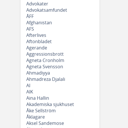
Advokater
Advokatsamfundet
ÅFF
Afghanistan
AFS
Afterlives
Aftonbladet
Agerande
Aggressionsbrott
Agneta Cronholm
Agneta Svensson
Ahmadiyya
Ahmadreza Djalali
AI
AIK
Aina Hallin
Akademiska sjukhuset
Åke Sellström
Åklagare
Aksel Sandemose