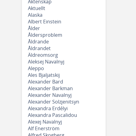
Äktenskap
Aktuellt
Alaska
Albert Einstein
Ålder
Åldersproblem
Åldrande
Åldrandet
Äldreomsorg
Aleksej Navalnyj
Aleppo
Ales Bjaljatskij
Alexander Bard
Alexander Barkman
Alexander Navalnyj
Alexander Solzjenitsyn
Alexandra Erdélyi
Alexandra Pascalidou
Alexej Navalnyj
Alf Enerström
Alfred Skogberg