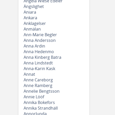
Angela Wiese Edeler
Ängslighet
Aniara
Ankara
Anklagelser
Anmälan
Ann-Marie Begler
Anna Andersson
Anna Ardin
Anna Hedenmo
Anna Kinberg Batra
Anna Lindstedt
Anna-Karin Kask
Annat
Anne Careborg
Anne Ramberg
Annelie Bengtsson
Annie Lööf
Annika Bokefors
Annika Strandhäll
Annorlunda