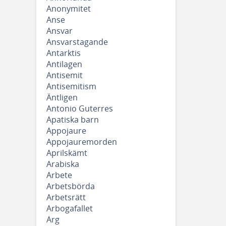
Anonymitet
Anse
Ansvar
Ansvarstagande
Antarktis
Antilagen
Antisemit
Antisemitism
Äntligen
Antonio Guterres
Apatiska barn
Appojaure
Appojauremorden
Aprilskämt
Arabiska
Arbete
Arbetsbörda
Arbetsrätt
Arbogafallet
Arg