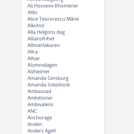
Ali Hosseini Khomenei
Alibi
Alice Teororescu Måne
Alkohol
Alla Helgons dag
Alliansfrihet
Allmänläkaren
Allra
Allvar
Alumnidagen
Alzheimer
Amanda Ginsburg
Amanda Sokolnicki
Ambassad
Ambitioner
Ambivalens
ANC
Anchorage
Anden
Anders Agell