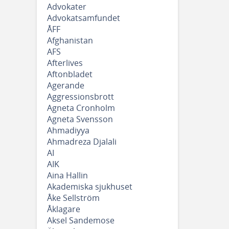
Advokater
Advokatsamfundet
ÅFF
Afghanistan
AFS
Afterlives
Aftonbladet
Agerande
Aggressionsbrott
Agneta Cronholm
Agneta Svensson
Ahmadiyya
Ahmadreza Djalali
AI
AIK
Aina Hallin
Akademiska sjukhuset
Åke Sellström
Åklagare
Aksel Sandemose