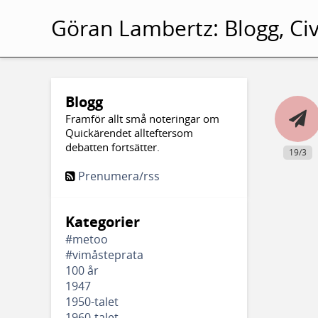
Göran Lambertz:
Blogg, Civ
Blogg
Framför allt små noteringar om
Quickärendet allteftersom
debatten fortsätter.
19/3
Prenumera/rss
Kategorier
#metoo
#vimåsteprata
100 år
1947
1950-talet
1960-talet