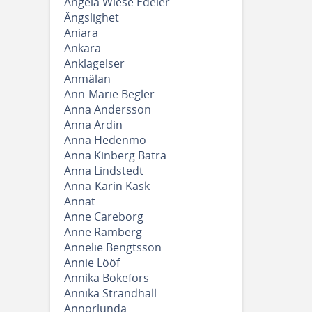
Angela Wiese Edeler
Ängslighet
Aniara
Ankara
Anklagelser
Anmälan
Ann-Marie Begler
Anna Andersson
Anna Ardin
Anna Hedenmo
Anna Kinberg Batra
Anna Lindstedt
Anna-Karin Kask
Annat
Anne Careborg
Anne Ramberg
Annelie Bengtsson
Annie Lööf
Annika Bokefors
Annika Strandhäll
Annorlunda