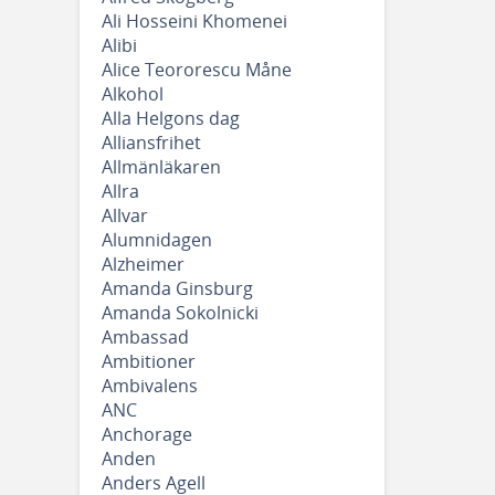
Ali Hosseini Khomenei
Alibi
Alice Teororescu Måne
Alkohol
Alla Helgons dag
Alliansfrihet
Allmänläkaren
Allra
Allvar
Alumnidagen
Alzheimer
Amanda Ginsburg
Amanda Sokolnicki
Ambassad
Ambitioner
Ambivalens
ANC
Anchorage
Anden
Anders Agell