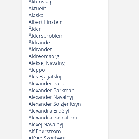
Äktenskap
Aktuellt
Alaska
Albert Einstein
Ålder
Åldersproblem
Åldrande
Åldrandet
Äldreomsorg
Aleksej Navalnyj
Aleppo
Ales Bjaljatskij
Alexander Bard
Alexander Barkman
Alexander Navalnyj
Alexander Solzjenitsyn
Alexandra Erdélyi
Alexandra Pascalidou
Alexej Navalnyj
Alf Enerström
Alfred Skogberg