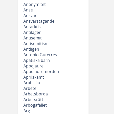
Anonymitet
Anse
Ansvar
Ansvarstagande
Antarktis
Antilagen
Antisemit
Antisemitism
Äntligen
Antonio Guterres
Apatiska barn
Appojaure
Appojauremorden
Aprilskämt
Arabiska
Arbete
Arbetsbörda
Arbetsrätt
Arbogafallet
Arg