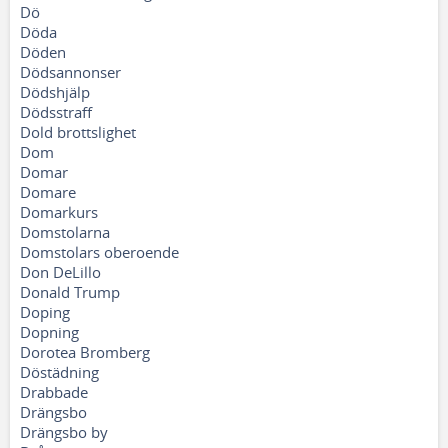
Dö
Döda
Döden
Dödsannonser
Dödshjälp
Dödsstraff
Dold brottslighet
Dom
Domar
Domare
Domarkurs
Domstolarna
Domstolars oberoende
Don DeLillo
Donald Trump
Doping
Dopning
Dorotea Bromberg
Döstädning
Drabbade
Drängsbo
Drängsbo by