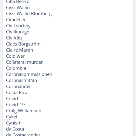
Cilla Benkö
Cissi Wallin
Cissi Wallin Blomberg
Citadellet
Civil society
Civilkurage
Civilrätt
Claes Borgström
Claire Martin
Cold war
Collateral murder
Colombia
Coronakommissionen
Coronasmittan
Coronatider
Costa Rica
Covid
Covid-19
Craig Williamson
Cykel
Cynism
da Costa
da Costaärendet