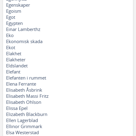
Egenskaper
Egoism
Egot
Egypten
Einar Lamberthz
Eko
Ekonomisk skada
Ekot
Elakhet
Elakheter
Eldslandet
Elefant
Elefanten i rummet
Elena Ferrante
Elisabeth Åsbrink
Elisabeth Massi Fritz
Elisabeth Ohlson
Elissa Epel
Elizabeth Blackburn
Ellen Lagerblad
Ellinor Grimmark
Elsa Westerstad