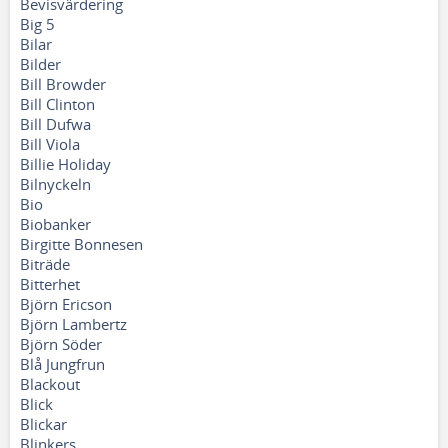
Bevisvärdering
Big 5
Bilar
Bilder
Bill Browder
Bill Clinton
Bill Dufwa
Bill Viola
Billie Holiday
Bilnyckeln
Bio
Biobanker
Birgitte Bonnesen
Biträde
Bitterhet
Björn Ericson
Björn Lambertz
Björn Söder
Blå Jungfrun
Blackout
Blick
Blickar
Blinkers