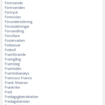
Förtroende
Förtroenden
Förtryck
Förtvivlan
Förundersökning
Förutsättningar
Förvandling
Förvillare
Fostervatten
Fotbesvär
Fotboll
Framförande
Framgång
Framsteg
Framtiden
Framtidsanalys
Francisco Franco
Frank Sheeran
Frankrike
Fred
Fredagsgbetraktelser
Fredagskänslan