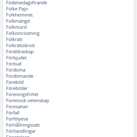
Födelsedagsfirande
Folke Pajo
Folkhemmet
Folkmängd
Folkmord
Folkomröstning
Folkrätt
Folkrättsbrott
Föräldraskap
Förbjudet
Förbud
Fördöma
Fördömande
Förebild
Förebilder
Föreningsfrihet
Forensisk vetenskap
Föresatser
Förfall
Förföljelse
Förhållningssätt
Förhandlingar