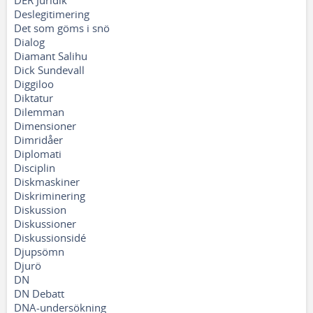
DER Juridik
Deslegitimering
Det som göms i snö
Dialog
Diamant Salihu
Dick Sundevall
Diggiloo
Diktatur
Dilemman
Dimensioner
Dimridåer
Diplomati
Disciplin
Diskmaskiner
Diskriminering
Diskussion
Diskussioner
Diskussionsidé
Djupsömn
Djurö
DN
DN Debatt
DNA-undersökning