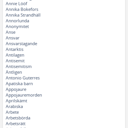
Annie Lööf
Annika Bokefors
Annika Strandhäll
Annorlunda
Anonymitet
Anse
Ansvar
Ansvarstagande
Antarktis
Antilagen
Antisemit
Antisemitism
Äntligen
Antonio Guterres
Apatiska barn
Appojaure
Appojauremorden
Aprilskämt
Arabiska
Arbete
Arbetsbörda
Arbetsrätt