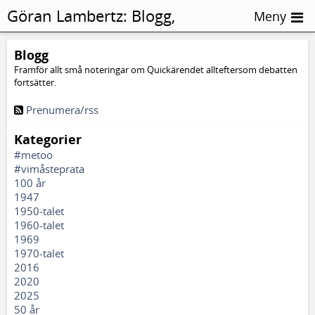
Göran Lambertz:
Blogg,
Meny
Kontinentlista
Blogg
Framför allt små noteringar om Quickärendet allteftersom debatten
fortsätter.
Prenumera/rss
Kategorier
#metoo
#vimåsteprata
100 år
1947
1950-talet
1960-talet
1969
1970-talet
2016
2020
2025
50 år