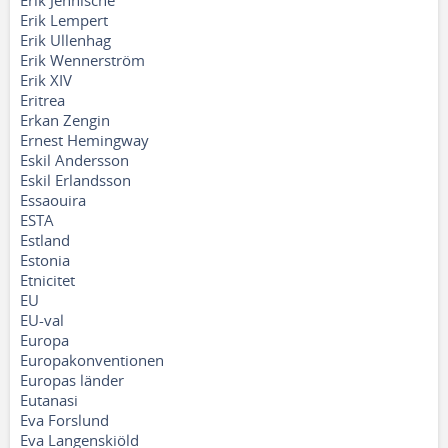
Erik Jennische
Erik Lempert
Erik Ullenhag
Erik Wennerström
Erik XIV
Eritrea
Erkan Zengin
Ernest Hemingway
Eskil Andersson
Eskil Erlandsson
Essaouira
ESTA
Estland
Estonia
Etnicitet
EU
EU-val
Europa
Europakonventionen
Europas länder
Eutanasi
Eva Forslund
Eva Langenskiöld