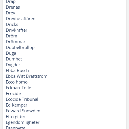
Dråp
Drenas
Drev
Dreyfusaffären
Dricks
Drivkrafter
Dröm
Drömmar
Dubbelbröllop
Duga
Dumhet
Dygder
Ebba Busch
Ebba Witt Brattström
Ecco homo
Eckhart Tolle
Ecocide
Ecocide Tribunal
Ed Kemper
Edward Snowden
Eftergifter
Egendomligheter
Egennytta