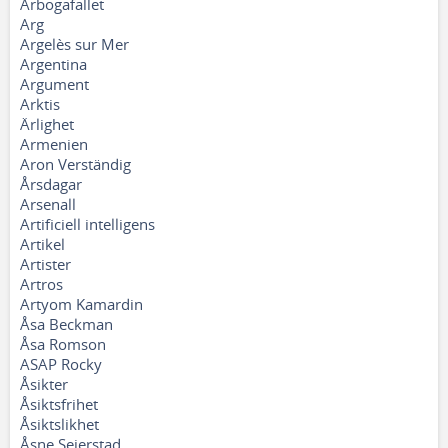
Arbogafallet
Arg
Argelès sur Mer
Argentina
Argument
Arktis
Ärlighet
Armenien
Aron Verständig
Årsdagar
Arsenall
Artificiell intelligens
Artikel
Artister
Artros
Artyom Kamardin
Åsa Beckman
Åsa Romson
ASAP Rocky
Åsikter
Åsiktsfrihet
Åsiktslikhet
Åsne Seierstad