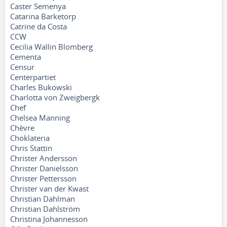
Caster Semenya
Catarina Barketorp
Catrine da Costa
CCW
Cecilia Wallin Blomberg
Cementa
Censur
Centerpartiet
Charles Bukowski
Charlotta von Zweigbergk
Chef
Chelsea Manning
Chèvre
Choklateria
Chris Stattin
Christer Andersson
Christer Danielsson
Christer Pettersson
Christer van der Kwast
Christian Dahlman
Christian Dahlström
Christina Johannesson