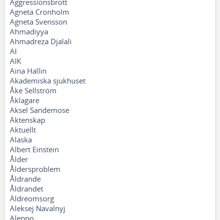
Aggressionsbrott
Agneta Cronholm
Agneta Svensson
Ahmadiyya
Ahmadreza Djalali
AI
AIK
Aina Hallin
Akademiska sjukhuset
Åke Sellström
Åklagare
Aksel Sandemose
Äktenskap
Aktuellt
Alaska
Albert Einstein
Ålder
Åldersproblem
Åldrande
Åldrandet
Äldreomsorg
Aleksej Navalnyj
Aleppo