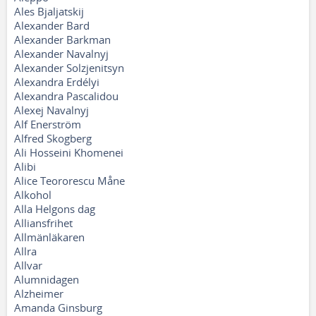
Ales Bjaljatskij
Alexander Bard
Alexander Barkman
Alexander Navalnyj
Alexander Solzjenitsyn
Alexandra Erdélyi
Alexandra Pascalidou
Alexej Navalnyj
Alf Enerström
Alfred Skogberg
Ali Hosseini Khomenei
Alibi
Alice Teororescu Måne
Alkohol
Alla Helgons dag
Alliansfrihet
Allmänläkaren
Allra
Allvar
Alumnidagen
Alzheimer
Amanda Ginsburg