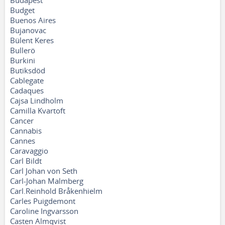
Budapest
Budget
Buenos Aires
Bujanovac
Bülent Keres
Bullerö
Burkini
Butiksdöd
Cablegate
Cadaques
Cajsa Lindholm
Camilla Kvartoft
Cancer
Cannabis
Cannes
Caravaggio
Carl Bildt
Carl Johan von Seth
Carl-Johan Malmberg
Carl.Reinhold Bråkenhielm
Carles Puigdemont
Caroline Ingvarsson
Casten Almqvist