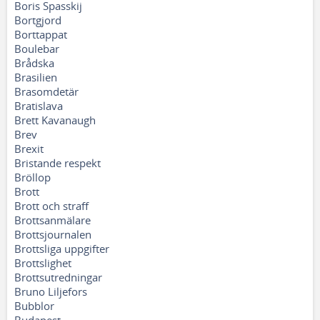
Boris Spasskij
Bortgjord
Borttappat
Boulebar
Brådska
Brasilien
Brasomdetär
Bratislava
Brett Kavanaugh
Brev
Brexit
Bristande respekt
Bröllop
Brott
Brott och straff
Brottsanmälare
Brottsjournalen
Brottsliga uppgifter
Brottslighet
Brottsutredningar
Bruno Liljefors
Bubblor