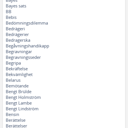
Bayes
Bayes sats
BB
Bebis
Bedömningsdilemma
Bedrägeri
Bedrägerier
Bedragerska
Begåvningshandikapp
Begravningar
Begravningsseder
Begripa
Bekräftelse
Bekvämlighet
Belarus
Bemötande
Bengt Brülde
Bengt Holmström
Bengt Lambe
Bengt Lindström
Bensin
Berättelse
Berättelser