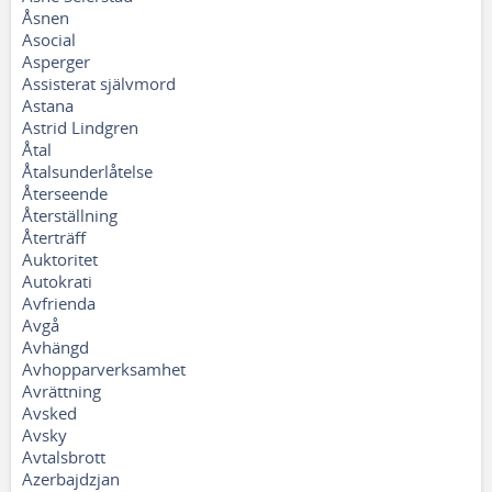
Åsnen
Asocial
Asperger
Assisterat självmord
Astana
Astrid Lindgren
Åtal
Åtalsunderlåtelse
Återseende
Återställning
Återträff
Auktoritet
Autokrati
Avfrienda
Avgå
Avhängd
Avhopparverksamhet
Avrättning
Avsked
Avsky
Avtalsbrott
Azerbajdzjan