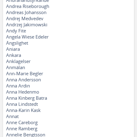
Andrahandsyrkande
Andrea Riseborough
Andreas Johansson
Andrej Medvedev
Andrzej Jakimowski
Andy Fite
Angela Wiese Edeler
Ängslighet
Aniara
Ankara
Anklagelser
Anmälan
Ann-Marie Begler
Anna Andersson
Anna Ardin
Anna Hedenmo
Anna Kinberg Batra
Anna Lindstedt
Anna-Karin Kask
Annat
Anne Careborg
Anne Ramberg
Annelie Bengtsson