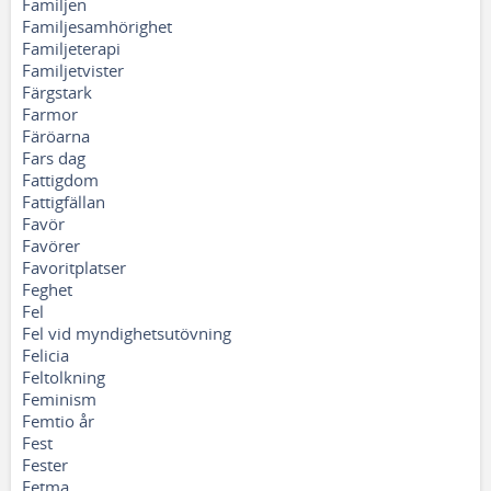
Familjen
Familjesamhörighet
Familjeterapi
Familjetvister
Färgstark
Farmor
Färöarna
Fars dag
Fattigdom
Fattigfällan
Favör
Favörer
Favoritplatser
Feghet
Fel
Fel vid myndighetsutövning
Felicia
Feltolkning
Feminism
Femtio år
Fest
Fester
Fetma