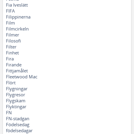
Fia Iveslätt
FIFA
Filippinerna
Film
Filmcirkeln
Filmer
Filosofi
Filter
Finhet
Fira
Firande
Fittjamålet
Fleetwood Mac
Flört
Flygningar
Flygresor
Flygskam
Flyktingar
FN
FN-stadgan
Födelsedag
födelsedagar