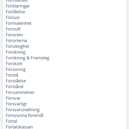
Förintelsen
Förklaringar
Förlåtelse
Förlust
Förmätenhet
Förnuft
Förorten
Förorterna
Försiktighet
Forskning
Forskning & Framsteg
Förskott
Försoning
Förstå
Förståelse
Förstånd
Försummelser
Försvar
Försvarligt
Försvarsställning
Försvunna föremål
Förtal
Förtalskassan