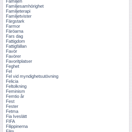
Familjen
Familjesamhörighet
Familjeterapi
Familjetvister
Färgstark
Farmor
Färöarna
Fars dag
Fattigdom
Fattigfällan
Favör
Favörer
Favoritplatser
Feghet
Fel
Fel vid myndighetsutövning
Felicia
Feltolkning
Feminism
Femtio år
Fest
Fester
Fetma
Fia Iveslätt
FIFA
Filippinerna
Film