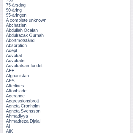
75-årsdag
90-åring
95-åringen
A complete unknown
Abchazien
Abdullah Öcalan
Abdulrazak Gurnah
Abortmotstånd
Absorption
Adept
Advokat
Advokater
Advokatsamfundet
ÅFF
Afghanistan
AFS
Afterlives
Aftonbladet
Agerande
Aggressionsbrott
Agneta Cronholm
Agneta Svensson
Ahmadiyya
Ahmadreza Djalali
AI
AIK