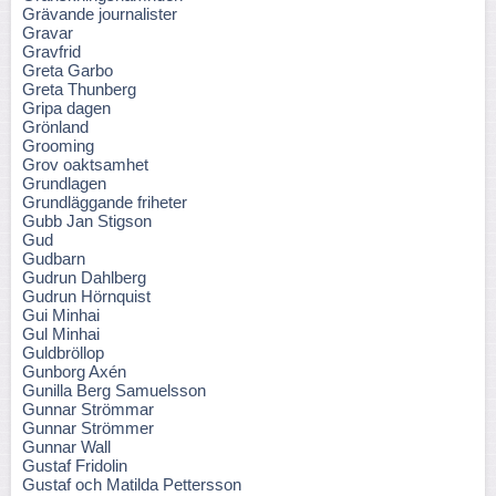
Grävande journalister
Gravar
Gravfrid
Greta Garbo
Greta Thunberg
Gripa dagen
Grönland
Grooming
Grov oaktsamhet
Grundlagen
Grundläggande friheter
Gubb Jan Stigson
Gud
Gudbarn
Gudrun Dahlberg
Gudrun Hörnquist
Gui Minhai
Gul Minhai
Guldbröllop
Gunborg Axén
Gunilla Berg Samuelsson
Gunnar Strömmar
Gunnar Strömmer
Gunnar Wall
Gustaf Fridolin
Gustaf och Matilda Pettersson