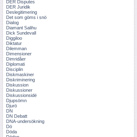
DER Disputes
DER Juridik
Deslegitimering
Det som göms i snö
Dialog
Diamant Salihu
Dick Sundevall
Diggiloo
Diktatur
Dilemman
Dimensioner
Dimridåer
Diplomati
Disciplin
Diskmaskiner
Diskriminering
Diskussion
Diskussioner
Diskussionsidé
Djupsömn
Djurö
DN
DN Debatt
DNA-undersökning
Dö
Döda
Döden