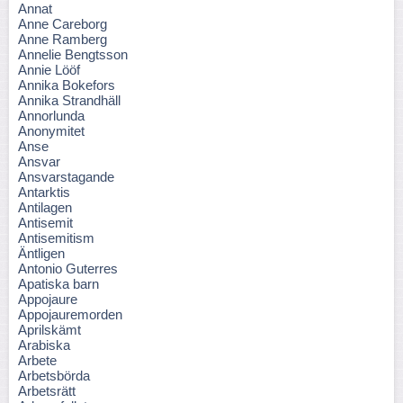
Annat
Anne Careborg
Anne Ramberg
Annelie Bengtsson
Annie Lööf
Annika Bokefors
Annika Strandhäll
Annorlunda
Anonymitet
Anse
Ansvar
Ansvarstagande
Antarktis
Antilagen
Antisemit
Antisemitism
Äntligen
Antonio Guterres
Apatiska barn
Appojaure
Appojauremorden
Aprilskämt
Arabiska
Arbete
Arbetsbörda
Arbetsrätt