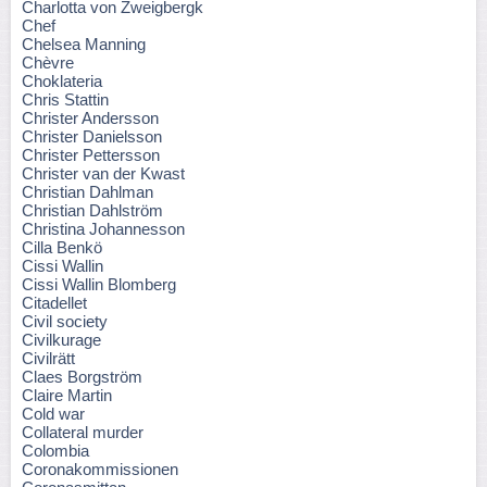
Charlotta von Zweigbergk
Chef
Chelsea Manning
Chèvre
Choklateria
Chris Stattin
Christer Andersson
Christer Danielsson
Christer Pettersson
Christer van der Kwast
Christian Dahlman
Christian Dahlström
Christina Johannesson
Cilla Benkö
Cissi Wallin
Cissi Wallin Blomberg
Citadellet
Civil society
Civilkurage
Civilrätt
Claes Borgström
Claire Martin
Cold war
Collateral murder
Colombia
Coronakommissionen