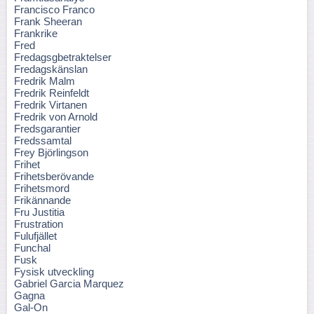
Francisco Franco
Frank Sheeran
Frankrike
Fred
Fredagsgbetraktelser
Fredagskänslan
Fredrik Malm
Fredrik Reinfeldt
Fredrik Virtanen
Fredrik von Arnold
Fredsgarantier
Fredssamtal
Frey Björlingson
Frihet
Frihetsberövande
Frihetsmord
Frikännande
Fru Justitia
Frustration
Fulufjället
Funchal
Fusk
Fysisk utveckling
Gabriel Garcia Marquez
Gagna
Gal-On