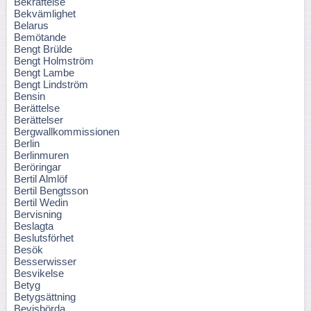
Bekräftelse
Bekvämlighet
Belarus
Bemötande
Bengt Brülde
Bengt Holmström
Bengt Lambe
Bengt Lindström
Bensin
Berättelse
Berättelser
Bergwallkommissionen
Berlin
Berlinmuren
Beröringar
Bertil Almlöf
Bertil Bengtsson
Bertil Wedin
Bervisning
Beslagta
Beslutsförhet
Besök
Besserwisser
Besvikelse
Betyg
Betygsättning
Bevisbörda