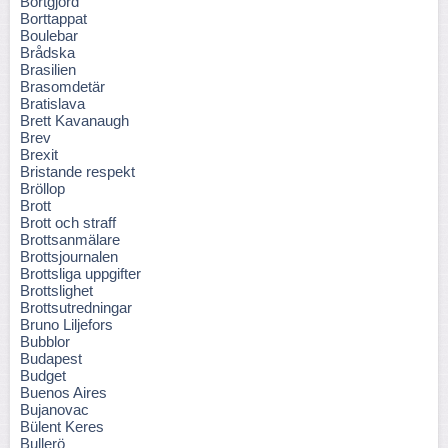
Bortgjord
Borttappat
Boulebar
Brådska
Brasilien
Brasomdetär
Bratislava
Brett Kavanaugh
Brev
Brexit
Bristande respekt
Bröllop
Brott
Brott och straff
Brottsanmälare
Brottsjournalen
Brottsliga uppgifter
Brottslighet
Brottsutredningar
Bruno Liljefors
Bubblor
Budapest
Budget
Buenos Aires
Bujanovac
Bülent Keres
Bullerö