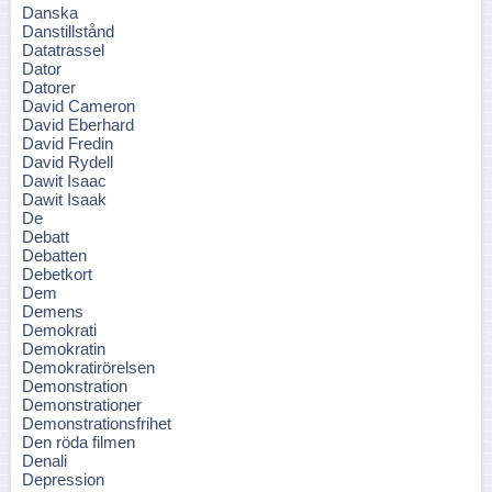
Danska
Danstillstånd
Datatrassel
Dator
Datorer
David Cameron
David Eberhard
David Fredin
David Rydell
Dawit Isaac
Dawit Isaak
De
Debatt
Debatten
Debetkort
Dem
Demens
Demokrati
Demokratin
Demokratirörelsen
Demonstration
Demonstrationer
Demonstrationsfrihet
Den röda filmen
Denali
Depression