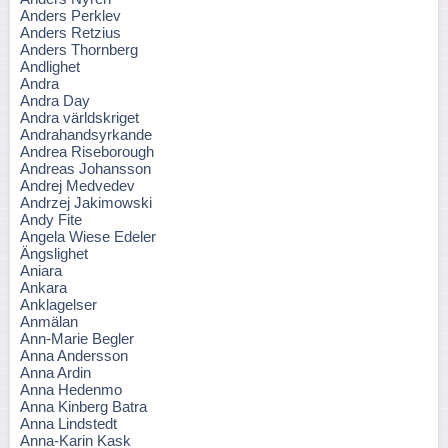
Anders Perklev
Anders Retzius
Anders Thornberg
Andlighet
Andra
Andra Day
Andra världskriget
Andrahandsyrkande
Andrea Riseborough
Andreas Johansson
Andrej Medvedev
Andrzej Jakimowski
Andy Fite
Angela Wiese Edeler
Ängslighet
Aniara
Ankara
Anklagelser
Anmälan
Ann-Marie Begler
Anna Andersson
Anna Ardin
Anna Hedenmo
Anna Kinberg Batra
Anna Lindstedt
Anna-Karin Kask