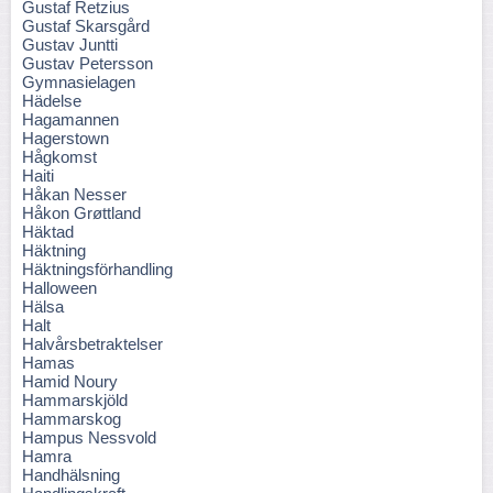
Gustaf Retzius
Gustaf Skarsgård
Gustav Juntti
Gustav Petersson
Gymnasielagen
Hädelse
Hagamannen
Hagerstown
Hågkomst
Haiti
Håkan Nesser
Håkon Grøttland
Häktad
Häktning
Häktningsförhandling
Halloween
Hälsa
Halt
Halvårsbetraktelser
Hamas
Hamid Noury
Hammarskjöld
Hammarskog
Hampus Nessvold
Hamra
Handhälsning