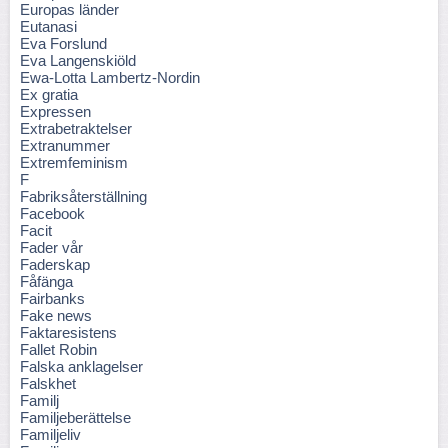
Europas länder
Eutanasi
Eva Forslund
Eva Langenskiöld
Ewa-Lotta Lambertz-Nordin
Ex gratia
Expressen
Extrabetraktelser
Extranummer
Extremfeminism
F
Fabriksåterställning
Facebook
Facit
Fader vår
Faderskap
Fåfänga
Fairbanks
Fake news
Faktaresistens
Fallet Robin
Falska anklagelser
Falskhet
Familj
Familjeberättelse
Familjeliv