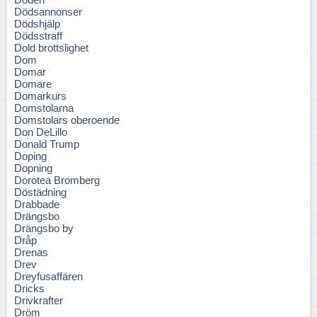
Dödsannonser
Dödshjälp
Dödsstraff
Dold brottslighet
Dom
Domar
Domare
Domarkurs
Domstolarna
Domstolars oberoende
Don DeLillo
Donald Trump
Doping
Dopning
Dorotea Bromberg
Döstädning
Drabbade
Drängsbo
Drängsbo by
Dråp
Drenas
Drev
Dreyfusaffären
Dricks
Drivkrafter
Dröm