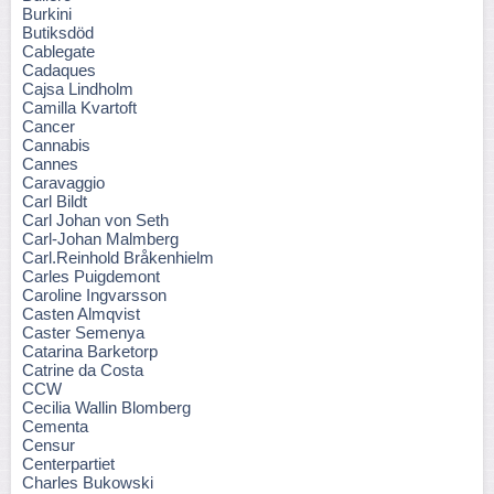
Burkini
Butiksdöd
Cablegate
Cadaques
Cajsa Lindholm
Camilla Kvartoft
Cancer
Cannabis
Cannes
Caravaggio
Carl Bildt
Carl Johan von Seth
Carl-Johan Malmberg
Carl.Reinhold Bråkenhielm
Carles Puigdemont
Caroline Ingvarsson
Casten Almqvist
Caster Semenya
Catarina Barketorp
Catrine da Costa
CCW
Cecilia Wallin Blomberg
Cementa
Censur
Centerpartiet
Charles Bukowski