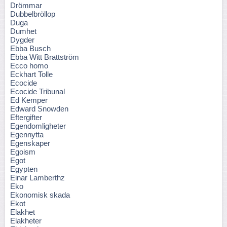
Drömmar
Dubbelbröllop
Duga
Dumhet
Dygder
Ebba Busch
Ebba Witt Brattström
Ecco homo
Eckhart Tolle
Ecocide
Ecocide Tribunal
Ed Kemper
Edward Snowden
Eftergifter
Egendomligheter
Egennytta
Egenskaper
Egoism
Egot
Egypten
Einar Lamberthz
Eko
Ekonomisk skada
Ekot
Elakhet
Elakheter