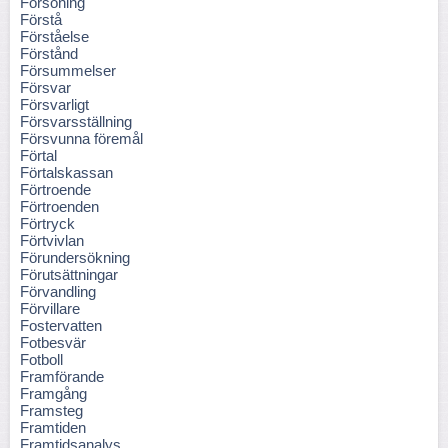
Försoning
Förstå
Förståelse
Förstånd
Försummelser
Försvar
Försvarligt
Försvarsställning
Försvunna föremål
Förtal
Förtalskassan
Förtroende
Förtroenden
Förtryck
Förtvivlan
Förundersökning
Förutsättningar
Förvandling
Förvillare
Fostervatten
Fotbesvär
Fotboll
Framförande
Framgång
Framsteg
Framtiden
Framtidsanalys