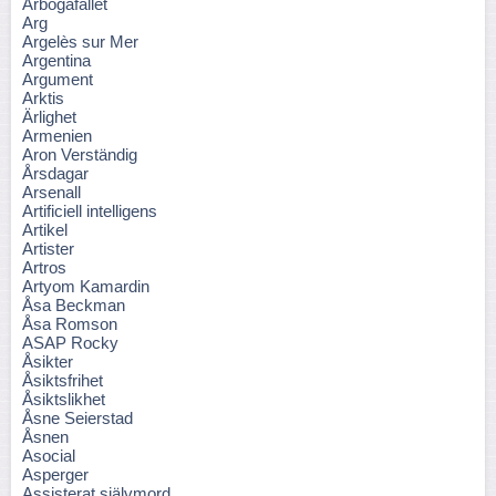
Arbogafallet
Arg
Argelès sur Mer
Argentina
Argument
Arktis
Ärlighet
Armenien
Aron Verständig
Årsdagar
Arsenall
Artificiell intelligens
Artikel
Artister
Artros
Artyom Kamardin
Åsa Beckman
Åsa Romson
ASAP Rocky
Åsikter
Åsiktsfrihet
Åsiktslikhet
Åsne Seierstad
Åsnen
Asocial
Asperger
Assisterat självmord