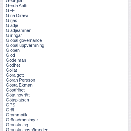
Georgien
Gerda Antti
GFF
Gina Dirawi
Girjas
Glädje
Glädjeämnen
Gliringar
Global governance
Global uppvärmning
Globen
Glöd
Gode män
Godhet
Goliat
Göra gott
Göran Persson
Gösta Ekman
Göstfrihet
Göta hovrätt
Götaplatsen
GPS
Gräl
Grammatik
Gränsdragningar
Granskning
Granskningsnämnden