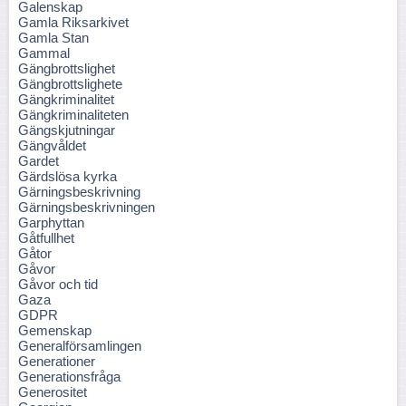
Galenskap
Gamla Riksarkivet
Gamla Stan
Gammal
Gängbrottslighet
Gängbrottslighete
Gängkriminalitet
Gängkriminaliteten
Gängskjutningar
Gängvåldet
Gardet
Gärdslösa kyrka
Gärningsbeskrivning
Gärningsbeskrivningen
Garphyttan
Gåtfullhet
Gåtor
Gåvor
Gåvor och tid
Gaza
GDPR
Gemenskap
Generalförsamlingen
Generationer
Generationsfråga
Generositet