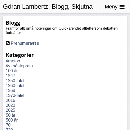
Göran Lambertz:
Blogg, Skjutna
Meny
Blogg
Framför allt små noteringar om Quickärendet allteftersom debatten
fortsätter.
Prenumera/rss
Kategorier
#metoo
#vimåsteprata
100 år
1947
1950-talet
1960-talet
1969
1970-talet
2016
2020
2025
50 år
500 år
70
730