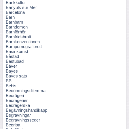
Bankkultur
Banyuls sur Mer
Barcelona
Barn
Barnbarn
Barndomen
Barnförhör
Barnfridsbrott
Barnkonventionen
Barnpornografibrott
Basinkomst
Båstad
Bastubad
Bäver
Bayes
Bayes sats
BB
Bebis
Bedömningsdilemma
Bedrägeri
Bedrägerier
Bedragerska
Begåvningshandikapp
Begravningar
Begravningsseder
Begripa