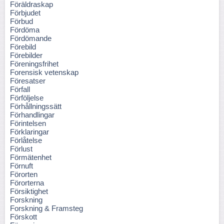
Föräldraskap
Förbjudet
Förbud
Fördöma
Fördömande
Förebild
Förebilder
Föreningsfrihet
Forensisk vetenskap
Föresatser
Förfall
Förföljelse
Förhållningssätt
Förhandlingar
Förintelsen
Förklaringar
Förlåtelse
Förlust
Förmätenhet
Förnuft
Förorten
Förorterna
Försiktighet
Forskning
Forskning & Framsteg
Förskott