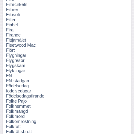
Filmcirkeln
Filmer
Filosofi
Filter
Finhet
Fira
Firande
Fittjamålet
Fleetwood Mac
Flört
Flygningar
Flygresor
Flygskam
Flyktingar
FN
FN-stadgan
Födelsedag
födelsedagar
Födelsedagsfirande
Folke Pajo
Folkhemmet
Folkmängd
Folkmord
Folkomröstning
Folkrätt
Folkrättsbrott