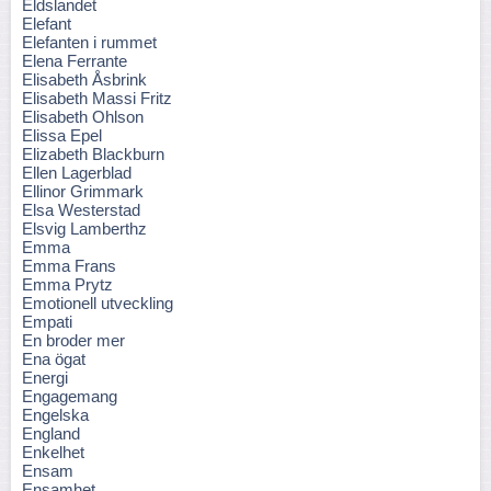
Eldslandet
Elefant
Elefanten i rummet
Elena Ferrante
Elisabeth Åsbrink
Elisabeth Massi Fritz
Elisabeth Ohlson
Elissa Epel
Elizabeth Blackburn
Ellen Lagerblad
Ellinor Grimmark
Elsa Westerstad
Elsvig Lamberthz
Emma
Emma Frans
Emma Prytz
Emotionell utveckling
Empati
En broder mer
Ena ögat
Energi
Engagemang
Engelska
England
Enkelhet
Ensam
Ensamhet