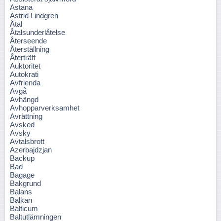
Astana
Astrid Lindgren
Åtal
Åtalsunderlåtelse
Återseende
Återställning
Återträff
Auktoritet
Autokrati
Avfrienda
Avgå
Avhängd
Avhopparverksamhet
Avrättning
Avsked
Avsky
Avtalsbrott
Azerbajdzjan
Backup
Bad
Bagage
Bakgrund
Balans
Balkan
Balticum
Baltutlämningen