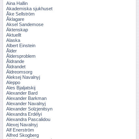
Aina Hallin
Akademiska sjukhuset
Åke Sellström
Åklagare
Aksel Sandemose
Äktenskap
Aktuellt
Alaska
Albert Einstein
Ålder
Åldersproblem
Åldrande
Åldrandet
Äldreomsorg
Aleksej Navalnyj
Aleppo
Ales Bjaljatskij
Alexander Bard
Alexander Barkman
Alexander Navalnyj
Alexander Solzjenitsyn
Alexandra Erdélyi
Alexandra Pascalidou
Alexej Navalnyj
Alf Enerström
Alfred Skogberg