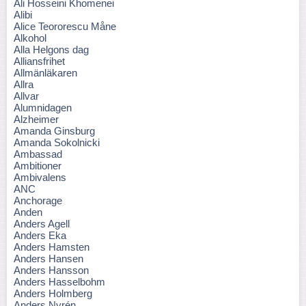
Ali Hosseini Khomenei
Alibi
Alice Teororescu Måne
Alkohol
Alla Helgons dag
Alliansfrihet
Allmänläkaren
Allra
Allvar
Alumnidagen
Alzheimer
Amanda Ginsburg
Amanda Sokolnicki
Ambassad
Ambitioner
Ambivalens
ANC
Anchorage
Anden
Anders Agell
Anders Eka
Anders Hamsten
Anders Hansen
Anders Hansson
Anders Hasselbohm
Anders Holmberg
Anders Nyrén