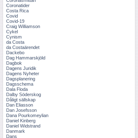
Coronasmittan
Coronatider
Costa Rica
Covid
Covid-19
Craig Williamson
Cykel
Cynism
da Costa
da Costaärendet
Dackebo
Dag Hammarskjöld
Dagbok
Dagens Juridik
Dagens Nyheter
Dagsplanering
Dagsschema
Dala Floda
Dalby Söderskog
Dåligt sällskap
Dan Eliasson
Dan Josefsson
Dana Pourkomeylian
Daniel Kinberg
Daniel Widstrand
Danmark
Dans