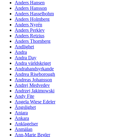
Anders Hansen
Anders Hansson
Anders Hasselbohm
Anders Holmberg
Anders Nyrén
Anders Perklev
Anders Retzius
Anders Thornberg
Andlighet
Andra
Andra Day
Andra världskriget
Andrahandsyrkande
Andrea Riseborough
Andreas Johansson
Andrej Medvedev
Andrzej Jakimowski
Andy Fite
Angela Wiese Edeler
Ängslighet
Aniara
Ankara
Anklagelser
Anmälan
Ann-Marie Begler