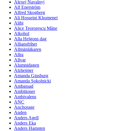
Alexej Navalnyj
Alf Enerström
Alfred Skogberg
Ali Hosseini Khomenei
Alibi
Alice Teororescu Måne
Alkohol
Alla Helgons dag
Alliansfrihet
Allmänläkaren
Allra
Allvar
Alumnidagen
Alzheimer
Amanda Ginsburg
Amanda Sokolnicki
Ambassad
Ambitioner
Ambivalens
ANC
Anchorage
Anden
Anders Agell
Anders Eka
Anders Hamsten