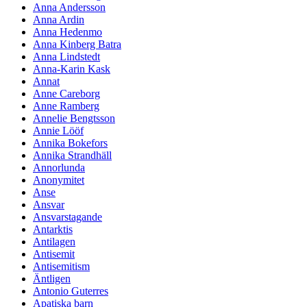
Anna Andersson
Anna Ardin
Anna Hedenmo
Anna Kinberg Batra
Anna Lindstedt
Anna-Karin Kask
Annat
Anne Careborg
Anne Ramberg
Annelie Bengtsson
Annie Lööf
Annika Bokefors
Annika Strandhäll
Annorlunda
Anonymitet
Anse
Ansvar
Ansvarstagande
Antarktis
Antilagen
Antisemit
Antisemitism
Äntligen
Antonio Guterres
Apatiska barn