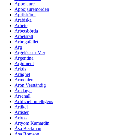
Appojaure
Appojauremorden
Aprilskämt
Arabiska
Arbete
Arbetsbörda
Arbetsrätt
Arbogafallet
Arg
Argelès sur Mer
Argentina
Argument
Arktis
Ärlighet
Armenien
Aron Verständig
Årsdagar
Arsenall
Artificiell intelligens
Artikel
Artister
Artros
Artyom Kamardin
Åsa Beckman
Åsa Romson