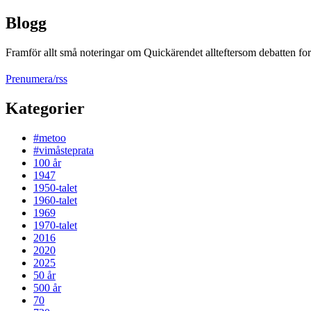
Blogg
Framför allt små noteringar om Quickärendet allteftersom debatten fort
Prenumera/rss
Kategorier
#metoo
#vimåsteprata
100 år
1947
1950-talet
1960-talet
1969
1970-talet
2016
2020
2025
50 år
500 år
70