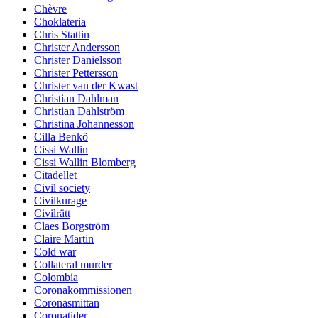
Chèvre
Choklateria
Chris Stattin
Christer Andersson
Christer Danielsson
Christer Pettersson
Christer van der Kwast
Christian Dahlman
Christian Dahlström
Christina Johannesson
Cilla Benkö
Cissi Wallin
Cissi Wallin Blomberg
Citadellet
Civil society
Civilkurage
Civilrätt
Claes Borgström
Claire Martin
Cold war
Collateral murder
Colombia
Coronakommissionen
Coronasmittan
Coronatider