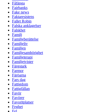
Fåfänga
Fairbanks
Fake news
Faktaresistens
Fallet Robin
Falska anklagelser
Falskhet
Familj
Familjeberättelse
Familjeliv
Familjen
Familjesamhörighet
Familjeterapi
Familjetvister
Färgstark
Farmor
Färöarna
Fars dag
Fattigdom
Fattigfällan
Favör
Favörer
Favoritplatser
Feghet
Fel