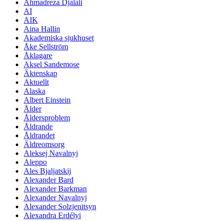
Ahmadreza Djalali
AI
AIK
Aina Hallin
Akademiska sjukhuset
Åke Sellström
Åklagare
Aksel Sandemose
Äktenskap
Aktuellt
Alaska
Albert Einstein
Ålder
Åldersproblem
Åldrande
Åldrandet
Äldreomsorg
Aleksej Navalnyj
Aleppo
Ales Bjaljatskij
Alexander Bard
Alexander Barkman
Alexander Navalnyj
Alexander Solzjenitsyn
Alexandra Erdélyi