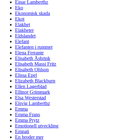
Einar Lamberthz
Eko
Ekonomisk skada
Ekot
Elakhet
Elakheter
Eldslandet
Elefant
Elefanten i rummet
Elena Ferrante
Elisabeth Åsbrink
Elisabeth Massi Fritz
Elisabeth Ohlson
Elissa Epel
Elizabeth Blackburn
Ellen Lagerblad
Ellinor Grimmark
Elsa Westerstad
Elsvig Lamberthz
Emma
Emma Frans
Emma Prytz
Emotionell utveckling
Empati
En broder mer