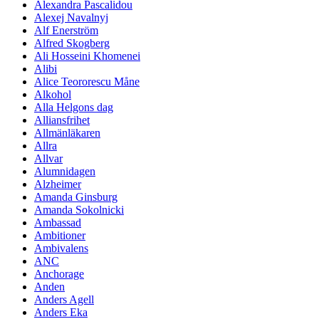
Alexandra Pascalidou
Alexej Navalnyj
Alf Enerström
Alfred Skogberg
Ali Hosseini Khomenei
Alibi
Alice Teororescu Måne
Alkohol
Alla Helgons dag
Alliansfrihet
Allmänläkaren
Allra
Allvar
Alumnidagen
Alzheimer
Amanda Ginsburg
Amanda Sokolnicki
Ambassad
Ambitioner
Ambivalens
ANC
Anchorage
Anden
Anders Agell
Anders Eka