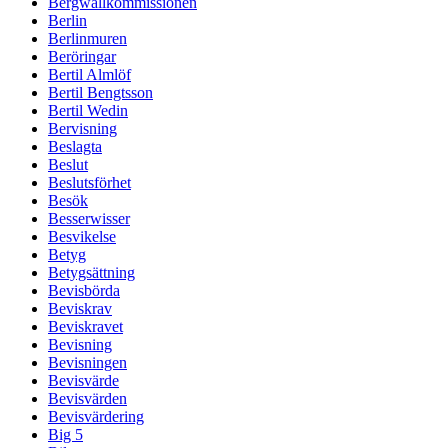
Bergwallkommissionen
Berlin
Berlinmuren
Beröringar
Bertil Almlöf
Bertil Bengtsson
Bertil Wedin
Bervisning
Beslagta
Beslut
Beslutsförhet
Besök
Besserwisser
Besvikelse
Betyg
Betygsättning
Bevisbörda
Beviskrav
Beviskravet
Bevisning
Bevisningen
Bevisvärde
Bevisvärden
Bevisvärdering
Big 5