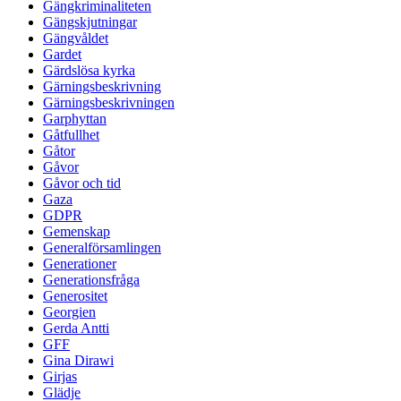
Gängkriminaliteten
Gängskjutningar
Gängvåldet
Gardet
Gärdslösa kyrka
Gärningsbeskrivning
Gärningsbeskrivningen
Garphyttan
Gåtfullhet
Gåtor
Gåvor
Gåvor och tid
Gaza
GDPR
Gemenskap
Generalförsamlingen
Generationer
Generationsfråga
Generositet
Georgien
Gerda Antti
GFF
Gina Dirawi
Girjas
Glädje