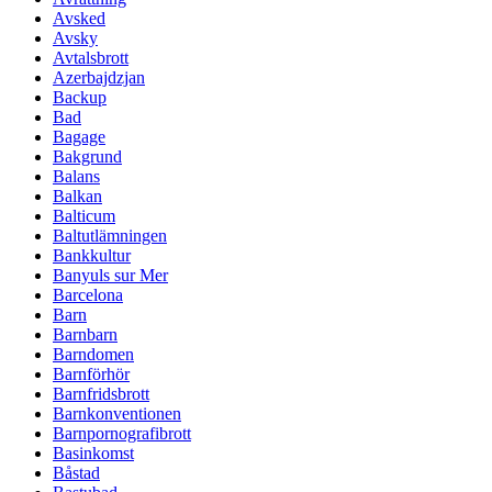
Avsked
Avsky
Avtalsbrott
Azerbajdzjan
Backup
Bad
Bagage
Bakgrund
Balans
Balkan
Balticum
Baltutlämningen
Bankkultur
Banyuls sur Mer
Barcelona
Barn
Barnbarn
Barndomen
Barnförhör
Barnfridsbrott
Barnkonventionen
Barnpornografibrott
Basinkomst
Båstad