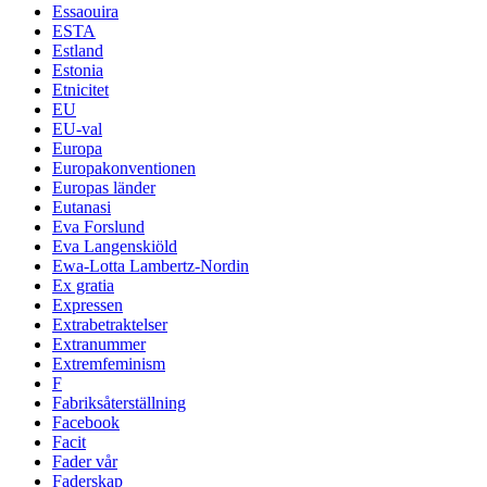
Essaouira
ESTA
Estland
Estonia
Etnicitet
EU
EU-val
Europa
Europakonventionen
Europas länder
Eutanasi
Eva Forslund
Eva Langenskiöld
Ewa-Lotta Lambertz-Nordin
Ex gratia
Expressen
Extrabetraktelser
Extranummer
Extremfeminism
F
Fabriksåterställning
Facebook
Facit
Fader vår
Faderskap