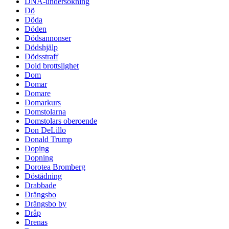
DNA-undersökning
Dö
Döda
Döden
Dödsannonser
Dödshjälp
Dödsstraff
Dold brottslighet
Dom
Domar
Domare
Domarkurs
Domstolarna
Domstolars oberoende
Don DeLillo
Donald Trump
Doping
Dopning
Dorotea Bromberg
Döstädning
Drabbade
Drängsbo
Drängsbo by
Dråp
Drenas