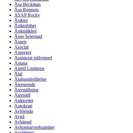
Åsa Beckman
Åsa Romson
ASAP Rocky
Åsikter
Åsiktsfrihet
Åsiktslikhet
Åsne Seierstad
Åsnen
Asocial
Asperger
Assisterat självmord
Astana
Astrid Lindgren
Åtal
Åtalsunderlåtelse
Återseende
Återställning
Återträff
Auktoritet
Autokrati
Avfrienda
Avgå
Avhängd
Avhopparverksamhet
Avrättning