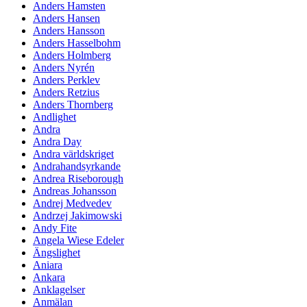
Anders Hamsten
Anders Hansen
Anders Hansson
Anders Hasselbohm
Anders Holmberg
Anders Nyrén
Anders Perklev
Anders Retzius
Anders Thornberg
Andlighet
Andra
Andra Day
Andra världskriget
Andrahandsyrkande
Andrea Riseborough
Andreas Johansson
Andrej Medvedev
Andrzej Jakimowski
Andy Fite
Angela Wiese Edeler
Ängslighet
Aniara
Ankara
Anklagelser
Anmälan