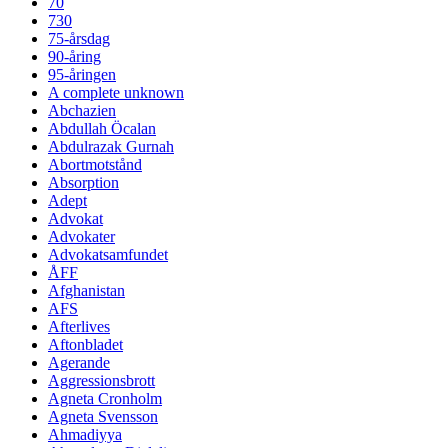
70
730
75-årsdag
90-åring
95-åringen
A complete unknown
Abchazien
Abdullah Öcalan
Abdulrazak Gurnah
Abortmotstånd
Absorption
Adept
Advokat
Advokater
Advokatsamfundet
ÅFF
Afghanistan
AFS
Afterlives
Aftonbladet
Agerande
Aggressionsbrott
Agneta Cronholm
Agneta Svensson
Ahmadiyya