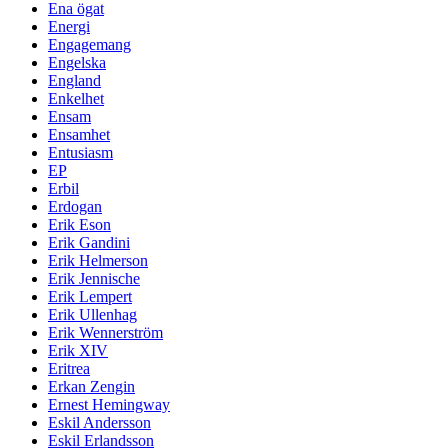
Ena ögat
Energi
Engagemang
Engelska
England
Enkelhet
Ensam
Ensamhet
Entusiasm
EP
Erbil
Erdogan
Erik Eson
Erik Gandini
Erik Helmerson
Erik Jennische
Erik Lempert
Erik Ullenhag
Erik Wennerström
Erik XIV
Eritrea
Erkan Zengin
Ernest Hemingway
Eskil Andersson
Eskil Erlandsson