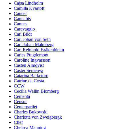
Cajsa Lindholm
Camilla Kvartoft
Cancer
Cannabis
Cannes
Caravaggio
Carl Bildt
Carl Johan von Seth
Carl-Johan Malmberg
Carl.Reinhold Bråkenhielm
Carles Puigdemont
Caroline Ingvarsson
Casten Almqvist
Caster Semenya
Catarina Barketorp
Catrine da Costa
CCW
Cecilia Wallin Blomberg
Cementa
Censur
Centerpartiet
Charles Bukowski
Charlotta von Zweigbergk
Chef
Chelsea Manning