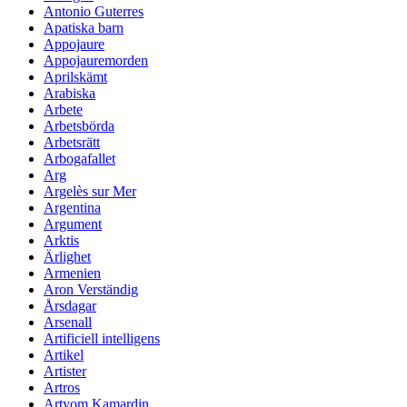
Antonio Guterres
Apatiska barn
Appojaure
Appojauremorden
Aprilskämt
Arabiska
Arbete
Arbetsbörda
Arbetsrätt
Arbogafallet
Arg
Argelès sur Mer
Argentina
Argument
Arktis
Ärlighet
Armenien
Aron Verständig
Årsdagar
Arsenall
Artificiell intelligens
Artikel
Artister
Artros
Artyom Kamardin