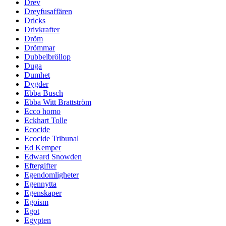
Drev
Dreyfusaffären
Dricks
Drivkrafter
Dröm
Drömmar
Dubbelbröllop
Duga
Dumhet
Dygder
Ebba Busch
Ebba Witt Brattström
Ecco homo
Eckhart Tolle
Ecocide
Ecocide Tribunal
Ed Kemper
Edward Snowden
Eftergifter
Egendomligheter
Egennytta
Egenskaper
Egoism
Egot
Egypten