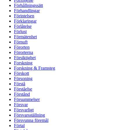
Förföljelse
Förhållningssätt
Förhandlingar
Förintelsen
Förklaringar
Förlåtelse
Förlust
Förmätenhet
Förnuft
Förorten
Förorterna
Försiktighet
Forskning
Forskning & Framsteg
Förskott
Försoning
Förstå
Förståelse
Förstånd
Försummelser
Försvar
Försvarligt
Försvarsställning
Försvunna föremål
Förtal