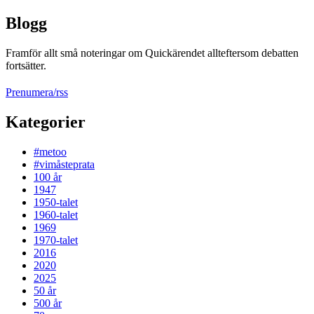
Blogg
Framför allt små noteringar om Quickärendet allteftersom debatten
fortsätter.
Prenumera/rss
Kategorier
#metoo
#vimåsteprata
100 år
1947
1950-talet
1960-talet
1969
1970-talet
2016
2020
2025
50 år
500 år