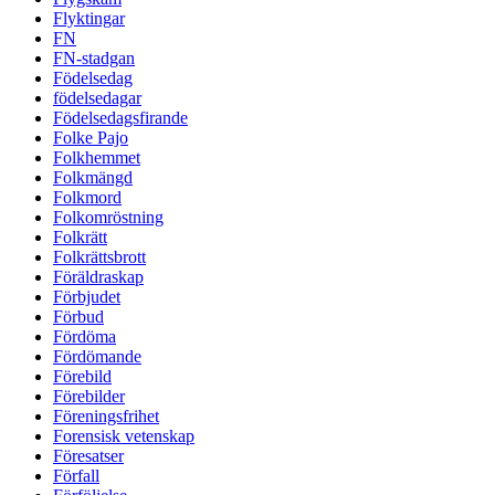
Flyktingar
FN
FN-stadgan
Födelsedag
födelsedagar
Födelsedagsfirande
Folke Pajo
Folkhemmet
Folkmängd
Folkmord
Folkomröstning
Folkrätt
Folkrättsbrott
Föräldraskap
Förbjudet
Förbud
Fördöma
Fördömande
Förebild
Förebilder
Föreningsfrihet
Forensisk vetenskap
Föresatser
Förfall