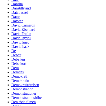
Danska
Danstillstånd
Datatrassel
Dator
Datorer
David Cameron
David Eberhard
David Fredin
David Rydell
Dawit Isaac
Dawit Isaak
De
Debatt
Debatten
Debetkort
Dem
Demens
Demokrati
Demokratin
Demokratirörelsen
Demonstration
Demonstrationer
Demonstrationsfrihet
Den röda filmen