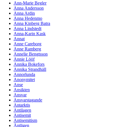
Ann-Marie Begler
Anna Andersson
Anna Ardin
Anna Hedenmo
Anna Kinberg Batra
Anna Lindstedt
Anna-Karin Kask
Annat
Anne Careborg
Anne Ramberg
Annelie Bengtsson
Annie Lööf
Annika Bokefors
Annika Strandhäll
Annorlunda
Anonymitet
Anse
Ansikten
Ansvar
Ansvarstagande
Antarktis
Antilagen
Antisemit
Antisemitism
Äntligen