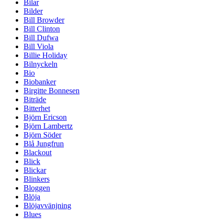
Bilar
Bilder
Bill Browder
Bill Clinton
Bill Dufwa
Bill Viola
Billie Holiday
Bilnyckeln
Bio
Biobanker
Birgitte Bonnesen
Biträde
Bitterhet
Björn Ericson
Björn Lambertz
Björn Söder
Blå Jungfrun
Blackout
Blick
Blickar
Blinkers
Bloggen
Blöja
Blöjavvänjning
Blues