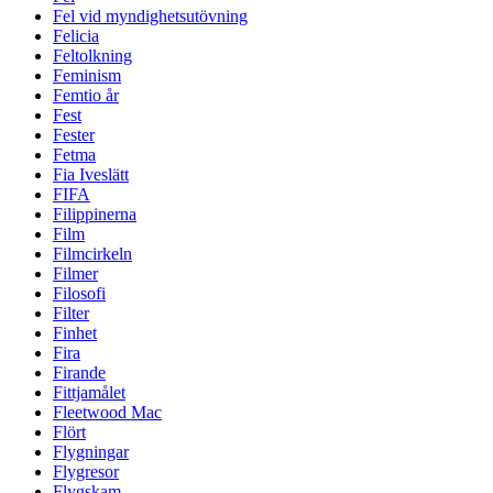
Fel vid myndighetsutövning
Felicia
Feltolkning
Feminism
Femtio år
Fest
Fester
Fetma
Fia Iveslätt
FIFA
Filippinerna
Film
Filmcirkeln
Filmer
Filosofi
Filter
Finhet
Fira
Firande
Fittjamålet
Fleetwood Mac
Flört
Flygningar
Flygresor
Flygskam