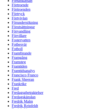
Förtalskassan
Förtroende
Förtroenden
Förtryck
Förtvivlan
Förundersökning
Förutsättningar
Förvandling
Förvillare
Fostervatten
Fotbesvär
Fotboll
Framförande
Framgång
Framsteg
Framtiden
Framtidsanalys
Francisco Franco
Frank Sheeran
Frankrike
Fred
Fredagsgbetraktelser
Fredagskänslan
Fredrik Malm
Fredrik Reinfeldt