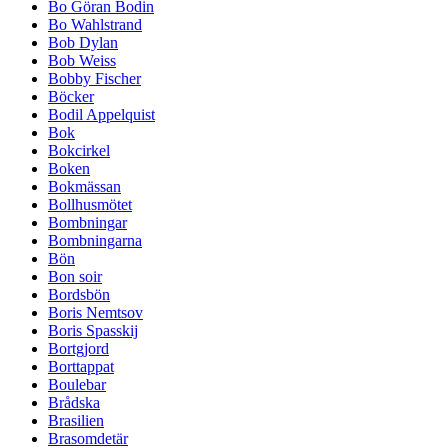
Bo Göran Bodin
Bo Wahlstrand
Bob Dylan
Bob Weiss
Bobby Fischer
Böcker
Bodil Appelquist
Bok
Bokcirkel
Boken
Bokmässan
Bollhusmötet
Bombningar
Bombningarna
Bön
Bon soir
Bordsbön
Boris Nemtsov
Boris Spasskij
Bortgjord
Borttappat
Boulebar
Brådska
Brasilien
Brasomdetär