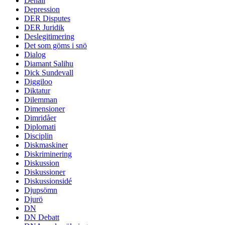
Denali
Depression
DER Disputes
DER Juridik
Deslegitimering
Det som göms i snö
Dialog
Diamant Salihu
Dick Sundevall
Diggiloo
Diktatur
Dilemman
Dimensioner
Dimridåer
Diplomati
Disciplin
Diskmaskiner
Diskriminering
Diskussion
Diskussioner
Diskussionsidé
Djupsömn
Djurö
DN
DN Debatt