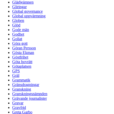
Glädjeämnen
Gliringar
Global governance
Global uppvärmning
Globen
Glöd
Gode män
Godhet
Goliat
Göra gott
Göran Persson
Gösta Ekman
Göstfrihet
Göta hovrätt
Götaplatsen
GPS
Gräl
Grammatik
Gränsdragningar
Granskning
Granskningsnämnden
Grävande journalister
Gravar
Gravfrid
Greta Garbo