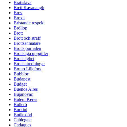
Bratislava
Brett Kavanaugh
Brev
Brexit
Bristande respekt
Bröllop
Brott
Brott och straff
Brottsanmälare
Brottsjournalen
Brottsliga uppgifter
Brottslighet
Brottsutredningar
Bruno Liljefors
Bubblor
Budapest
Budget
Buenos Aires
Bujanovac
Bülent Keres
Bullerö
Burkini
Butiksdöd
Cablegate
Cadaques