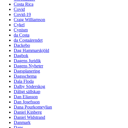
Costa Rica
Covid
Covid-19
Craig Williamson
Cykel
Cynism
da Costa
da Costaärendet
Dackebo
Dag Hammarskjöld
Dagbok
Dagens Juridik
Dagens Nyheter
Dagsplanering
Dagsschema
Dala Floda
Dalby Söderskog
Dåligt sällskap
Dan Eliasson
Dan Josefsson
Dana Pourkomeylian
Daniel Kinberg
Daniel Widstrand
Danmark
Dans