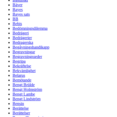
Bastubad
Bäver
Bayes
Bayes sats
BB
Bebis
Bedömningsdilemma
Bedrägeri
Bedrägerier
Bedragerska
Begåvningshandikapp
Begravningar
Begravningsseder
Begripa
Bekräftelse
Bekvämlighet
Belarus
Bemötande
Bengt Brülde
Bengt Holmström
Bengt Lambe
Bengt Lindström
Bensin
Berättelse
Berättelser