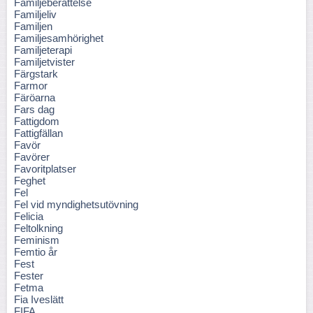
Familjeberättelse
Familjeliv
Familjen
Familjesamhörighet
Familjeterapi
Familjetvister
Färgstark
Farmor
Färöarna
Fars dag
Fattigdom
Fattigfällan
Favör
Favörer
Favoritplatser
Feghet
Fel
Fel vid myndighetsutövning
Felicia
Feltolkning
Feminism
Femtio år
Fest
Fester
Fetma
Fia Iveslätt
FIFA