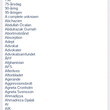
75-årsdag
90-åring
95-åringen
A complete unknown
Abchazien
Abdullah Öcalan
Abdulrazak Gurnah
Abortmotstånd
Absorption
Adept
Advokat
Advokater
Advokatsamfundet
ÅFF
Afghanistan
AFS
Afterlives
Aftonbladet
Agerande
Aggressionsbrott
Agneta Cronholm
Agneta Svensson
Ahmadiyya
Ahmadreza Djalali
AI
AIK