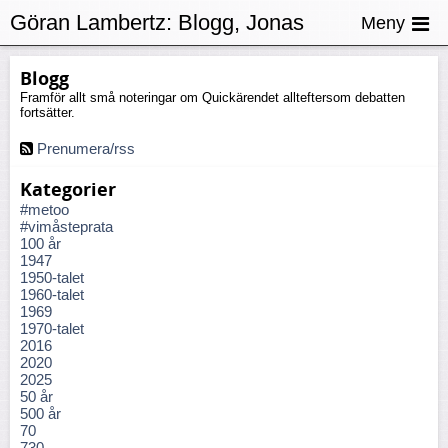
Göran Lambertz:
Blogg, Jonas
Meny
Thente
Blogg
Framför allt små noteringar om Quickärendet allteftersom debatten
fortsätter.
Prenumera/rss
Kategorier
#metoo
#vimåsteprata
100 år
1947
1950-talet
1960-talet
1969
1970-talet
2016
2020
2025
50 år
500 år
70
730