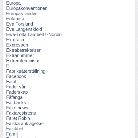
Europa
Europakonventionen
Europas länder
Eutanasi
Eva Forslund
Eva Langenskiöld
Ewa-Lotta Lambertz-Nordin
Ex gratia
Expressen
Extrabetraktelser
Extranummer
Extremfeminism
F
Fabriksåterställning
Facebook
Facit
Fader vår
Faderskap
Fåfänga
Fairbanks
Fake news
Faktaresistens
Fallet Robin
Falska anklagelser
Falskhet
Familj