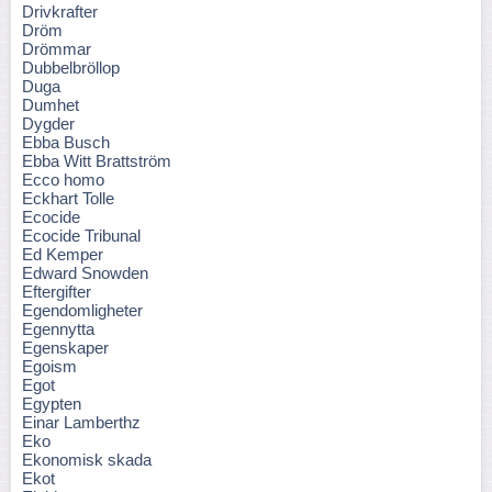
Drivkrafter
Dröm
Drömmar
Dubbelbröllop
Duga
Dumhet
Dygder
Ebba Busch
Ebba Witt Brattström
Ecco homo
Eckhart Tolle
Ecocide
Ecocide Tribunal
Ed Kemper
Edward Snowden
Eftergifter
Egendomligheter
Egennytta
Egenskaper
Egoism
Egot
Egypten
Einar Lamberthz
Eko
Ekonomisk skada
Ekot