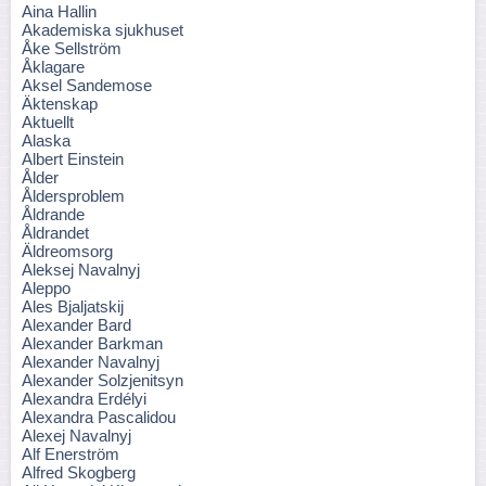
Aina Hallin
Akademiska sjukhuset
Åke Sellström
Åklagare
Aksel Sandemose
Äktenskap
Aktuellt
Alaska
Albert Einstein
Ålder
Åldersproblem
Åldrande
Åldrandet
Äldreomsorg
Aleksej Navalnyj
Aleppo
Ales Bjaljatskij
Alexander Bard
Alexander Barkman
Alexander Navalnyj
Alexander Solzjenitsyn
Alexandra Erdélyi
Alexandra Pascalidou
Alexej Navalnyj
Alf Enerström
Alfred Skogberg