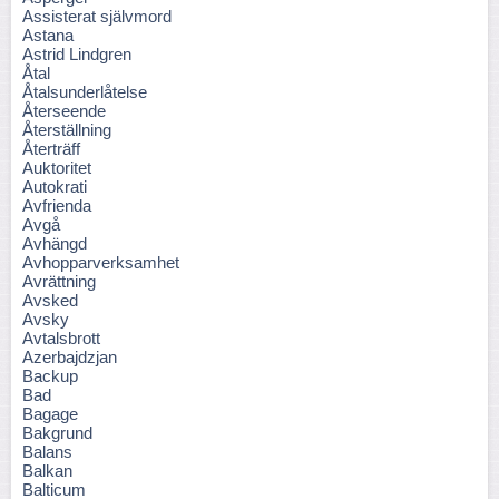
Assisterat självmord
Astana
Astrid Lindgren
Åtal
Åtalsunderlåtelse
Återseende
Återställning
Återträff
Auktoritet
Autokrati
Avfrienda
Avgå
Avhängd
Avhopparverksamhet
Avrättning
Avsked
Avsky
Avtalsbrott
Azerbajdzjan
Backup
Bad
Bagage
Bakgrund
Balans
Balkan
Balticum