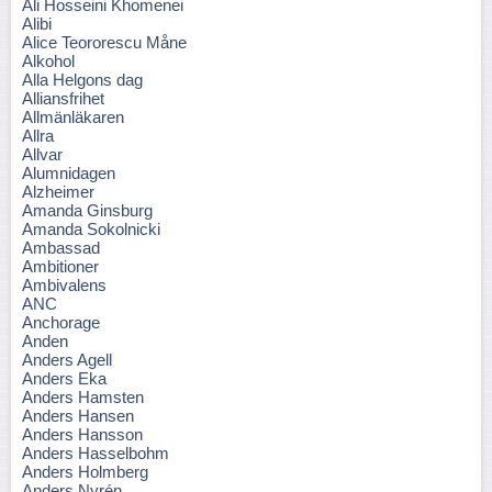
Ali Hosseini Khomenei
Alibi
Alice Teororescu Måne
Alkohol
Alla Helgons dag
Alliansfrihet
Allmänläkaren
Allra
Allvar
Alumnidagen
Alzheimer
Amanda Ginsburg
Amanda Sokolnicki
Ambassad
Ambitioner
Ambivalens
ANC
Anchorage
Anden
Anders Agell
Anders Eka
Anders Hamsten
Anders Hansen
Anders Hansson
Anders Hasselbohm
Anders Holmberg
Anders Nyrén