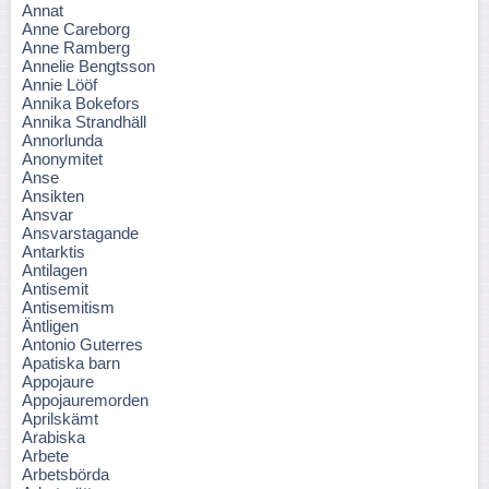
Annat
Anne Careborg
Anne Ramberg
Annelie Bengtsson
Annie Lööf
Annika Bokefors
Annika Strandhäll
Annorlunda
Anonymitet
Anse
Ansikten
Ansvar
Ansvarstagande
Antarktis
Antilagen
Antisemit
Antisemitism
Äntligen
Antonio Guterres
Apatiska barn
Appojaure
Appojauremorden
Aprilskämt
Arabiska
Arbete
Arbetsbörda