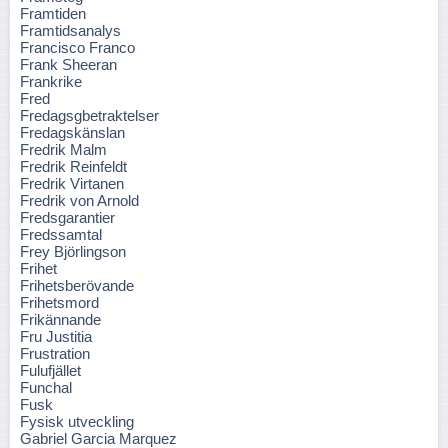
Framtiden
Framtidsanalys
Francisco Franco
Frank Sheeran
Frankrike
Fred
Fredagsgbetraktelser
Fredagskänslan
Fredrik Malm
Fredrik Reinfeldt
Fredrik Virtanen
Fredrik von Arnold
Fredsgarantier
Fredssamtal
Frey Björlingson
Frihet
Frihetsberövande
Frihetsmord
Frikännande
Fru Justitia
Frustration
Fulufjället
Funchal
Fusk
Fysisk utveckling
Gabriel Garcia Marquez