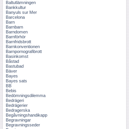
Baltutlämningen
Bankkultur
Banyuls sur Mer
Barcelona
Barn
Barnbarn
Barndomen
Barnförhör
Barnfridsbrott
Barnkonventionen
Barnpornografibrott
Basinkomst
Båstad
Bastubad
Bäver
Bayes
Bayes sats
BB
Bebis
Bedömningsdilemma
Bedrägeri
Bedrägerier
Bedragerska
Begåvningshandikapp
Begravningar
Begravningsseder