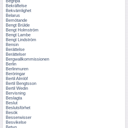
Begripa
Bekräftelse
Bekvämlighet
Belarus
Bemötande
Bengt Brülde
Bengt Holmström
Bengt Lambe
Bengt Lindström
Bensin
Berättelse
Berättelser
Bergwallkommissionen
Berlin
Berlinmuren
Beröringar
Bertil Almlöf
Bertil Bengtsson
Bertil Wedin
Bervisning
Beslagta
Beslut
Beslutsförhet
Besök
Besserwisser
Besvikelse
Betyg