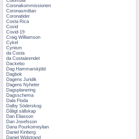
Colombia
Coronakommissionen
Coronasmittan
Coronatider
Costa Rica
Covid
Covid-19
Craig Williamson
Cykel
Cynism
da Costa
da Costaärendet
Dackebo
Dag Hammarskjöld
Dagbok
Dagens Juridik
Dagens Nyheter
Dagsplanering
Dagsschema
Dala Floda
Dalby Söderskog
Dåligt sällskap
Dan Eliasson
Dan Josefsson
Dana Pourkomeylian
Daniel Kinberg
Daniel Widstrand