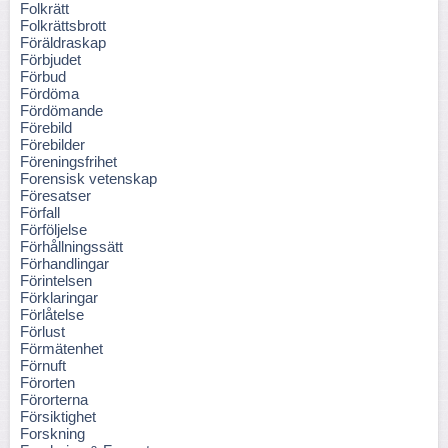
Folkrätt
Folkrättsbrott
Föräldraskap
Förbjudet
Förbud
Fördöma
Fördömande
Förebild
Förebilder
Föreningsfrihet
Forensisk vetenskap
Föresatser
Förfall
Förföljelse
Förhållningssätt
Förhandlingar
Förintelsen
Förklaringar
Förlåtelse
Förlust
Förmätenhet
Förnuft
Förorten
Förorterna
Försiktighet
Forskning