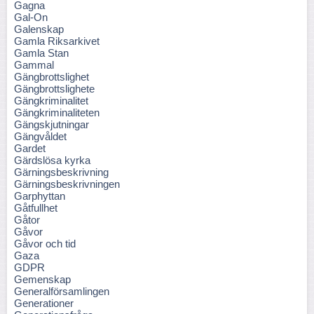
Gagna
Gal-On
Galenskap
Gamla Riksarkivet
Gamla Stan
Gammal
Gängbrottslighet
Gängbrottslighete
Gängkriminalitet
Gängkriminaliteten
Gängskjutningar
Gängvåldet
Gardet
Gärdslösa kyrka
Gärningsbeskrivning
Gärningsbeskrivningen
Garphyttan
Gåtfullhet
Gåtor
Gåvor
Gåvor och tid
Gaza
GDPR
Gemenskap
Generalförsamlingen
Generationer