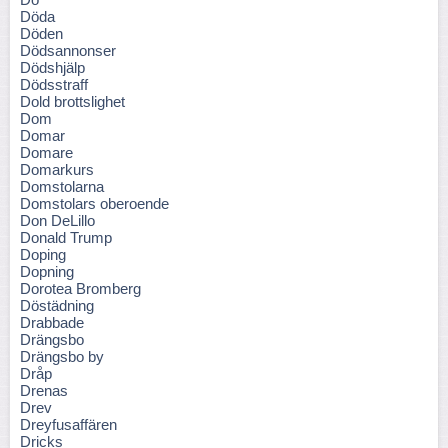
Döda
Döden
Dödsannonser
Dödshjälp
Dödsstraff
Dold brottslighet
Dom
Domar
Domare
Domarkurs
Domstolarna
Domstolars oberoende
Don DeLillo
Donald Trump
Doping
Dopning
Dorotea Bromberg
Döstädning
Drabbade
Drängsbo
Drängsbo by
Dråp
Drenas
Drev
Dreyfusaffären
Dricks