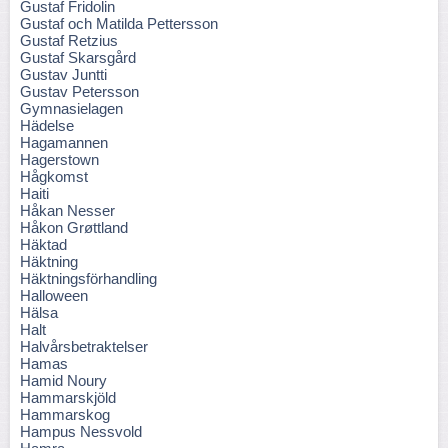
Gustaf Fridolin
Gustaf och Matilda Pettersson
Gustaf Retzius
Gustaf Skarsgård
Gustav Juntti
Gustav Petersson
Gymnasielagen
Hädelse
Hagamannen
Hagerstown
Hågkomst
Haiti
Håkan Nesser
Håkon Grøttland
Häktad
Häktning
Häktningsförhandling
Halloween
Hälsa
Halt
Halvårsbetraktelser
Hamas
Hamid Noury
Hammarskjöld
Hammarskog
Hampus Nessvold