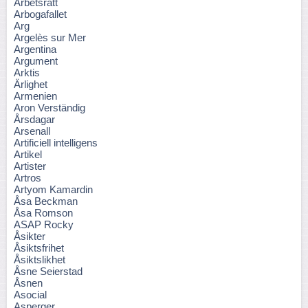
Arbetsrätt
Arbogafallet
Arg
Argelès sur Mer
Argentina
Argument
Arktis
Ärlighet
Armenien
Aron Verständig
Årsdagar
Arsenall
Artificiell intelligens
Artikel
Artister
Artros
Artyom Kamardin
Åsa Beckman
Åsa Romson
ASAP Rocky
Åsikter
Åsiktsfrihet
Åsiktslikhet
Åsne Seierstad
Åsnen
Asocial
Asperger