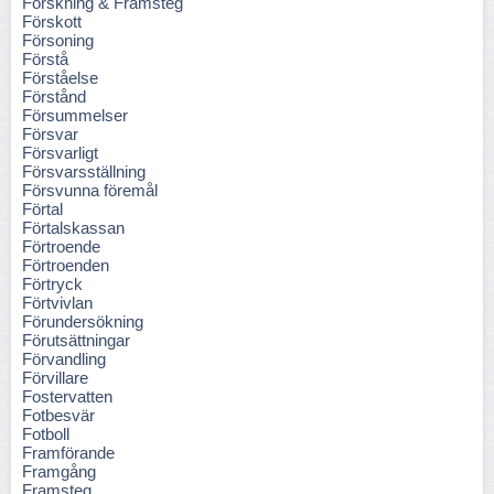
Forskning & Framsteg
Förskott
Försoning
Förstå
Förståelse
Förstånd
Försummelser
Försvar
Försvarligt
Försvarsställning
Försvunna föremål
Förtal
Förtalskassan
Förtroende
Förtroenden
Förtryck
Förtvivlan
Förundersökning
Förutsättningar
Förvandling
Förvillare
Fostervatten
Fotbesvär
Fotboll
Framförande
Framgång
Framsteg