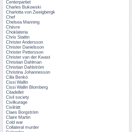
Centerpartiet
Charles Bukowski
Charlotta von Zweigbergk
Chef
Chelsea Manning
Chèvre
Choklateria
Chris Stattin
Christer Andersson
Christer Danielsson
Christer Pettersson
Christer van der Kwast
Christian Dahlman
Christian Dahlström
Christina Johannesson
Cilla Benkö
Cissi Wallin
Cissi Wallin Blomberg
Citadellet
Civil society
Civilkurage
Civilrätt
Claes Borgström
Claire Martin
Cold war
Collateral murder