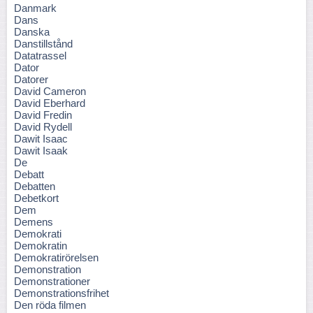
Danmark
Dans
Danska
Danstillstånd
Datatrassel
Dator
Datorer
David Cameron
David Eberhard
David Fredin
David Rydell
Dawit Isaac
Dawit Isaak
De
Debatt
Debatten
Debetkort
Dem
Demens
Demokrati
Demokratin
Demokratirörelsen
Demonstration
Demonstrationer
Demonstrationsfrihet
Den röda filmen