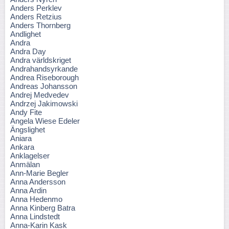
Anders Perklev
Anders Retzius
Anders Thornberg
Andlighet
Andra
Andra Day
Andra världskriget
Andrahandsyrkande
Andrea Riseborough
Andreas Johansson
Andrej Medvedev
Andrzej Jakimowski
Andy Fite
Angela Wiese Edeler
Ängslighet
Aniara
Ankara
Anklagelser
Anmälan
Ann-Marie Begler
Anna Andersson
Anna Ardin
Anna Hedenmo
Anna Kinberg Batra
Anna Lindstedt
Anna-Karin Kask