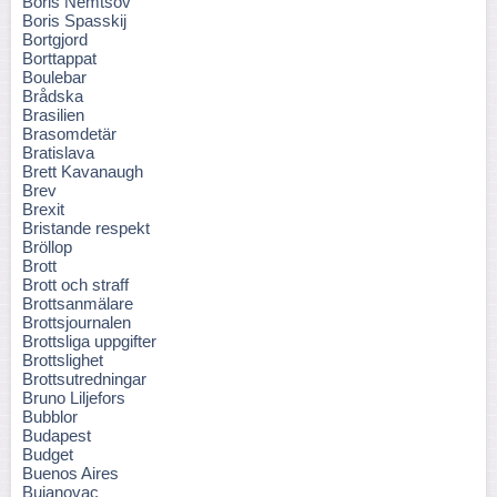
Boris Nemtsov
Boris Spasskij
Bortgjord
Borttappat
Boulebar
Brådska
Brasilien
Brasomdetär
Bratislava
Brett Kavanaugh
Brev
Brexit
Bristande respekt
Bröllop
Brott
Brott och straff
Brottsanmälare
Brottsjournalen
Brottsliga uppgifter
Brottslighet
Brottsutredningar
Bruno Liljefors
Bubblor
Budapest
Budget
Buenos Aires
Bujanovac