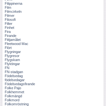
Filippinerna
Film
Filmcirkeln
Filmer
Filosofi
Filter
Finhet
Fira
Firande
Fittjamålet
Fleetwood Mac
Flört
Flygningar
Flygresor
Flygskam
Flyktingar
FN
FN-stadgan
Födelsedag
födelsedagar
Födelsedagsfirande
Folke Pajo
Folkhemmet
Folkmängd
Folkmord
Folkomröstning