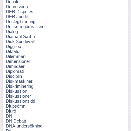
Denali
Depression
DER Disputes
DER Juridik
Deslegitimering
Det som göms i snö
Dialog
Diamant Salihu
Dick Sundevall
Diggiloo
Diktatur
Dilemman
Dimensioner
Dimridåer
Diplomati
Disciplin
Diskmaskiner
Diskriminering
Diskussion
Diskussioner
Diskussionsidé
Djupsömn
Djurö
DN
DN Debatt
DNA-undersökning
Dö