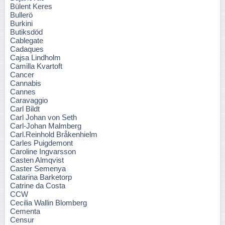
Bülent Keres
Bullerö
Burkini
Butiksdöd
Cablegate
Cadaques
Cajsa Lindholm
Camilla Kvartoft
Cancer
Cannabis
Cannes
Caravaggio
Carl Bildt
Carl Johan von Seth
Carl-Johan Malmberg
Carl.Reinhold Bråkenhielm
Carles Puigdemont
Caroline Ingvarsson
Casten Almqvist
Caster Semenya
Catarina Barketorp
Catrine da Costa
CCW
Cecilia Wallin Blomberg
Cementa
Censur