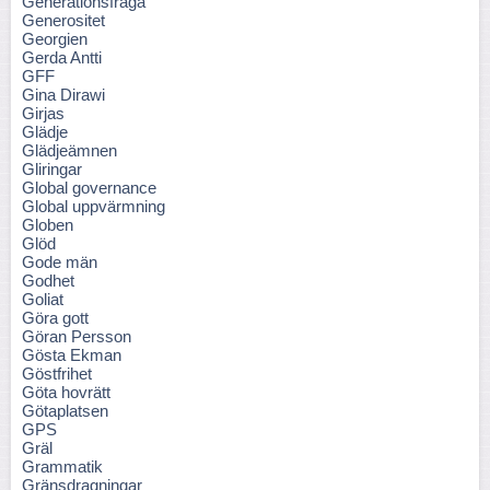
Generationsfråga
Generositet
Georgien
Gerda Antti
GFF
Gina Dirawi
Girjas
Glädje
Glädjeämnen
Gliringar
Global governance
Global uppvärmning
Globen
Glöd
Gode män
Godhet
Goliat
Göra gott
Göran Persson
Gösta Ekman
Göstfrihet
Göta hovrätt
Götaplatsen
GPS
Gräl
Grammatik
Gränsdragningar