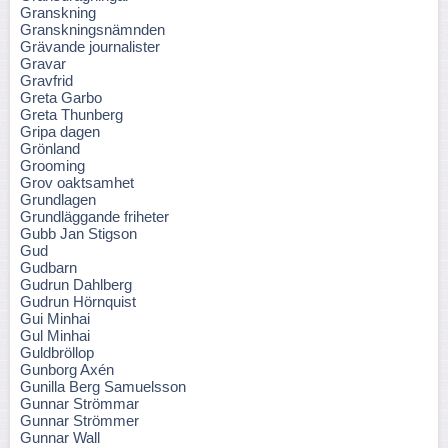
Granskning
Granskningsnämnden
Grävande journalister
Gravar
Gravfrid
Greta Garbo
Greta Thunberg
Gripa dagen
Grönland
Grooming
Grov oaktsamhet
Grundlagen
Grundläggande friheter
Gubb Jan Stigson
Gud
Gudbarn
Gudrun Dahlberg
Gudrun Hörnquist
Gui Minhai
Gul Minhai
Guldbröllop
Gunborg Axén
Gunilla Berg Samuelsson
Gunnar Strömmar
Gunnar Strömmer
Gunnar Wall