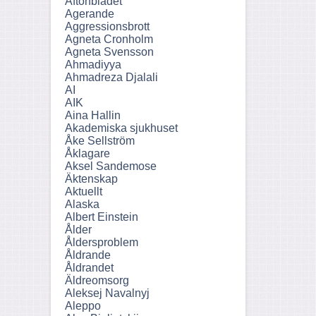
Aftonbladet
Agerande
Aggressionsbrott
Agneta Cronholm
Agneta Svensson
Ahmadiyya
Ahmadreza Djalali
AI
AIK
Aina Hallin
Akademiska sjukhuset
Åke Sellström
Åklagare
Aksel Sandemose
Äktenskap
Aktuellt
Alaska
Albert Einstein
Ålder
Åldersproblem
Åldrande
Åldrandet
Äldreomsorg
Aleksej Navalnyj
Aleppo