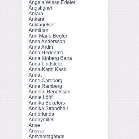
Angela Wiese Edeler
Ängslighet
Aniara
Ankara
Anklagelser
Anmälan
Ann-Marie Begler
Anna Andersson
Anna Ardin
Anna Hedenmo
Anna Kinberg Batra
Anna Lindstedt
Anna-Karin Kask
Annat
Anne Careborg
Anne Ramberg
Annelie Bengtsson
Annie Lööf
Annika Bokefors
Annika Strandhäll
Annorlunda
Anonymitet
Anse
Ansvar
Ansvarstagande