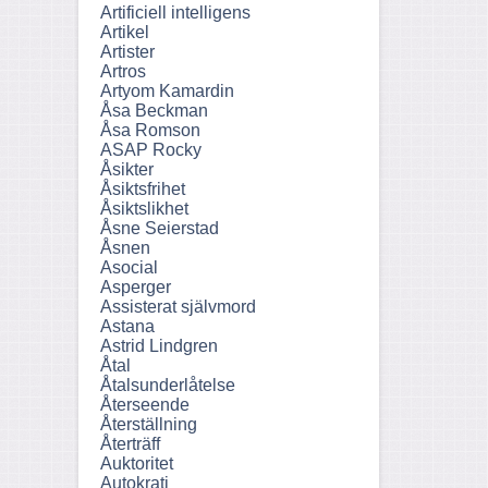
Artificiell intelligens
Artikel
Artister
Artros
Artyom Kamardin
Åsa Beckman
Åsa Romson
ASAP Rocky
Åsikter
Åsiktsfrihet
Åsiktslikhet
Åsne Seierstad
Åsnen
Asocial
Asperger
Assisterat självmord
Astana
Astrid Lindgren
Åtal
Åtalsunderlåtelse
Återseende
Återställning
Återträff
Auktoritet
Autokrati