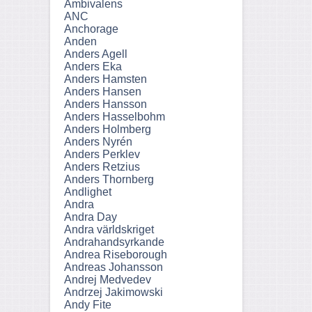
Ambivalens
ANC
Anchorage
Anden
Anders Agell
Anders Eka
Anders Hamsten
Anders Hansen
Anders Hansson
Anders Hasselbohm
Anders Holmberg
Anders Nyrén
Anders Perklev
Anders Retzius
Anders Thornberg
Andlighet
Andra
Andra Day
Andra världskriget
Andrahandsyrkande
Andrea Riseborough
Andreas Johansson
Andrej Medvedev
Andrzej Jakimowski
Andy Fite