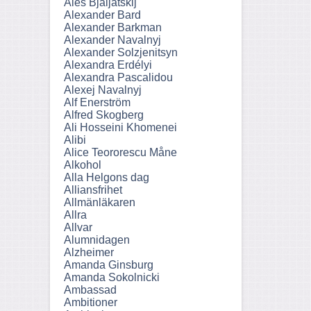
Ales Bjaljatskij
Alexander Bard
Alexander Barkman
Alexander Navalnyj
Alexander Solzjenitsyn
Alexandra Erdélyi
Alexandra Pascalidou
Alexej Navalnyj
Alf Enerström
Alfred Skogberg
Ali Hosseini Khomenei
Alibi
Alice Teororescu Måne
Alkohol
Alla Helgons dag
Alliansfrihet
Allmänläkaren
Allra
Allvar
Alumnidagen
Alzheimer
Amanda Ginsburg
Amanda Sokolnicki
Ambassad
Ambitioner