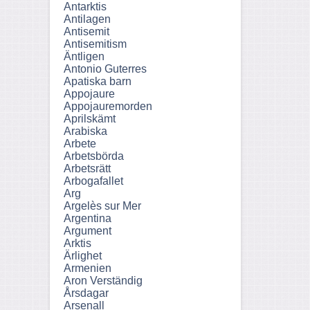
Antarktis
Antilagen
Antisemit
Antisemitism
Äntligen
Antonio Guterres
Apatiska barn
Appojaure
Appojauremorden
Aprilskämt
Arabiska
Arbete
Arbetsbörda
Arbetsrätt
Arbogafallet
Arg
Argelès sur Mer
Argentina
Argument
Arktis
Ärlighet
Armenien
Aron Verständig
Årsdagar
Arsenall