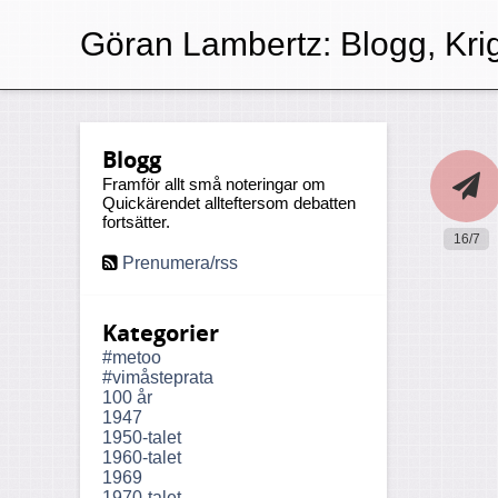
Göran Lambertz:
Blogg, Kri
Blogg
Framför allt små noteringar om
Quickärendet allteftersom debatten
fortsätter.
16/7
Prenumera/rss
Kategorier
#metoo
#vimåsteprata
100 år
1947
1950-talet
1960-talet
1969
1970-talet