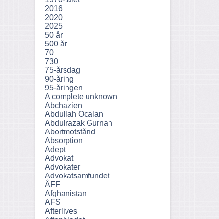
2016
2020
2025
50 år
500 år
70
730
75-årsdag
90-åring
95-åringen
A complete unknown
Abchazien
Abdullah Öcalan
Abdulrazak Gurnah
Abortmotstånd
Absorption
Adept
Advokat
Advokater
Advokatsamfundet
ÅFF
Afghanistan
AFS
Afterlives