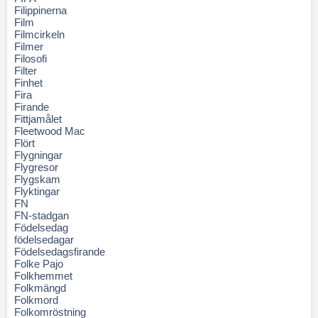
Filippinerna
Film
Filmcirkeln
Filmer
Filosofi
Filter
Finhet
Fira
Firande
Fittjamålet
Fleetwood Mac
Flört
Flygningar
Flygresor
Flygskam
Flyktingar
FN
FN-stadgan
Födelsedag
födelsedagar
Födelsedagsfirande
Folke Pajo
Folkhemmet
Folkmängd
Folkmord
Folkomröstning