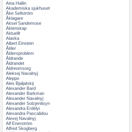
Aina Hallin
Akademiska sjukhuset
Åke Sellström
Åklagare
Aksel Sandemose
Äktenskap
Aktuellt
Alaska
Albert Einstein
Ålder
Åldersproblem
Åldrande
Åldrandet
Äldreomsorg
Aleksej Navalnyj
Aleppo
Ales Bjaljatskij
Alexander Bard
Alexander Barkman
Alexander Navalnyj
Alexander Solzjenitsyn
Alexandra Erdélyi
Alexandra Pascalidou
Alexej Navalnyj
Alf Enerström
Alfred Skogberg