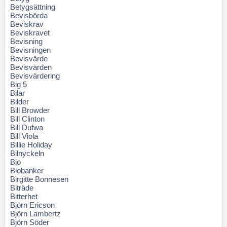
Betygsättning
Bevisbörda
Beviskrav
Beviskravet
Bevisning
Bevisningen
Bevisvärde
Bevisvärden
Bevisvärdering
Big 5
Bilar
Bilder
Bill Browder
Bill Clinton
Bill Dufwa
Bill Viola
Billie Holiday
Bilnyckeln
Bio
Biobanker
Birgitte Bonnesen
Biträde
Bitterhet
Björn Ericson
Björn Lambertz
Björn Söder