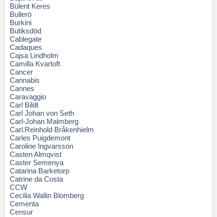
Bülent Keres
Bullerö
Burkini
Butiksdöd
Cablegate
Cadaques
Cajsa Lindholm
Camilla Kvartoft
Cancer
Cannabis
Cannes
Caravaggio
Carl Bildt
Carl Johan von Seth
Carl-Johan Malmberg
Carl.Reinhold Bråkenhielm
Carles Puigdemont
Caroline Ingvarsson
Casten Almqvist
Caster Semenya
Catarina Barketorp
Catrine da Costa
CCW
Cecilia Wallin Blomberg
Cementa
Censur