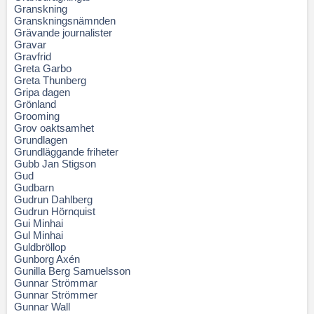
Granskning
Granskningsnämnden
Grävande journalister
Gravar
Gravfrid
Greta Garbo
Greta Thunberg
Gripa dagen
Grönland
Grooming
Grov oaktsamhet
Grundlagen
Grundläggande friheter
Gubb Jan Stigson
Gud
Gudbarn
Gudrun Dahlberg
Gudrun Hörnquist
Gui Minhai
Gul Minhai
Guldbröllop
Gunborg Axén
Gunilla Berg Samuelsson
Gunnar Strömmar
Gunnar Strömmer
Gunnar Wall