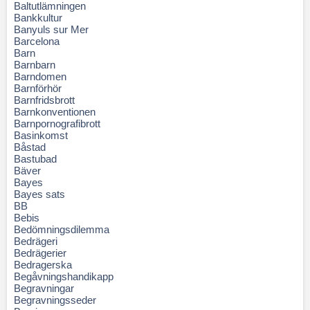
Baltutlämningen
Bankkultur
Banyuls sur Mer
Barcelona
Barn
Barnbarn
Barndomen
Barnförhör
Barnfridsbrott
Barnkonventionen
Barnpornografibrott
Basinkomst
Båstad
Bastubad
Bäver
Bayes
Bayes sats
BB
Bebis
Bedömningsdilemma
Bedrägeri
Bedrägerier
Bedragerska
Begåvningshandikapp
Begravningar
Begravningsseder