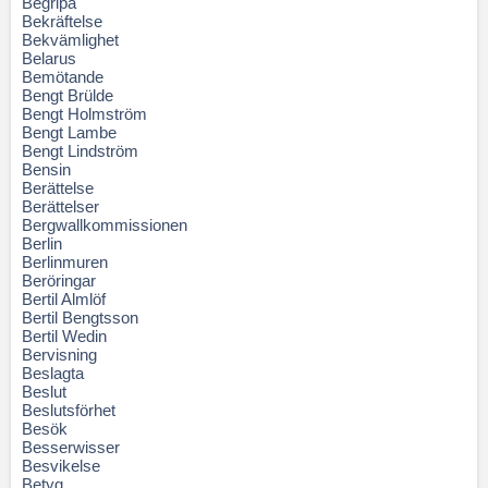
Begripa
Bekräftelse
Bekvämlighet
Belarus
Bemötande
Bengt Brülde
Bengt Holmström
Bengt Lambe
Bengt Lindström
Bensin
Berättelse
Berättelser
Bergwallkommissionen
Berlin
Berlinmuren
Beröringar
Bertil Almlöf
Bertil Bengtsson
Bertil Wedin
Bervisning
Beslagta
Beslut
Beslutsförhet
Besök
Besserwisser
Besvikelse
Betyg