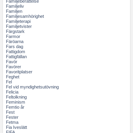
Familjeberättelse
Familjeliv
Familjen
Familjesamhörighet
Familjeterapi
Familjetvister
Färgstark
Farmor
Färöarna
Fars dag
Fattigdom
Fattigfällan
Favör
Favörer
Favoritplatser
Feghet
Fel
Fel vid myndighetsutövning
Felicia
Feltolkning
Feminism
Femtio år
Fest
Fester
Fetma
Fia Iveslätt
FIFA