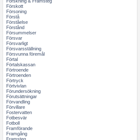
Forskning & Framsteg
Förskott
Försoning
Förstå
Förståelse
Förstånd
Försummelser
Försvar
Försvarligt
Försvarsställning
Försvunna föremål
Förtal
Förtalskassan
Förtroende
Förtroenden
Förtryck
Förtvivlan
Förundersökning
Förutsättningar
Förvandling
Förvillare
Fostervatten
Fotbesvär
Fotboll
Framförande
Framgång
Framsteg