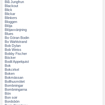
Blå Jungfrun
Blackout
Blick
Blickar
Blinkers
Bloggen
Blöja
Blöjavvänjning
Blues
Bo Göran Bodin
Bo Wahlstrand
Bob Dylan
Bob Weiss
Bobby Fischer
Böcker
Bodil Appelquist
Bok
Bokcirkel
Boken
Bokmässan
Bollhusmötet
Bombningar
Bombningarna
Bön
Bon soir
Bordsbön