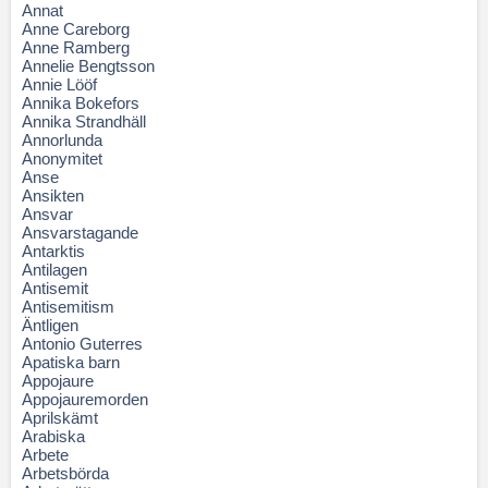
Annat
Anne Careborg
Anne Ramberg
Annelie Bengtsson
Annie Lööf
Annika Bokefors
Annika Strandhäll
Annorlunda
Anonymitet
Anse
Ansikten
Ansvar
Ansvarstagande
Antarktis
Antilagen
Antisemit
Antisemitism
Äntligen
Antonio Guterres
Apatiska barn
Appojaure
Appojauremorden
Aprilskämt
Arabiska
Arbete
Arbetsbörda