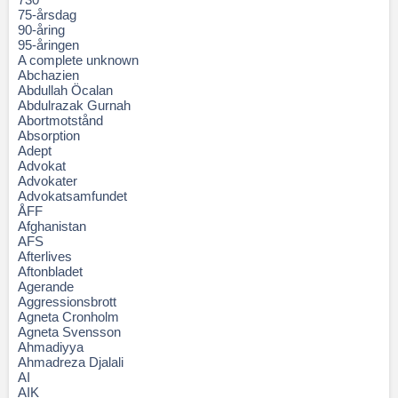
75-årsdag
90-åring
95-åringen
A complete unknown
Abchazien
Abdullah Öcalan
Abdulrazak Gurnah
Abortmotstånd
Absorption
Adept
Advokat
Advokater
Advokatsamfundet
ÅFF
Afghanistan
AFS
Afterlives
Aftonbladet
Agerande
Aggressionsbrott
Agneta Cronholm
Agneta Svensson
Ahmadiyya
Ahmadreza Djalali
AI
AIK