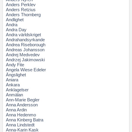
Anders Perklev
Anders Retzius
Anders Thornberg
Andlighet
Andra
Andra Day
Andra världskriget
Andrahandsyrkande
Andrea Riseborough
Andreas Johansson
Andrej Medvedev
Andrzej Jakimowski
Andy Fite
Angela Wiese Edeler
Ängslighet
Aniara
Ankara
Anklagelser
Anmälan
Ann-Marie Begler
Anna Andersson
Anna Ardin
Anna Hedenmo
Anna Kinberg Batra
Anna Lindstedt
Anna-Karin Kask