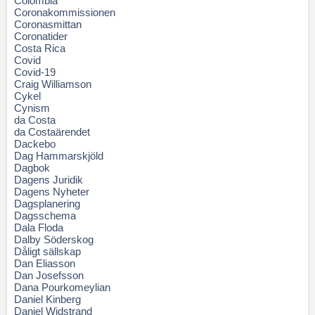
Colombia
Coronakommissionen
Coronasmittan
Coronatider
Costa Rica
Covid
Covid-19
Craig Williamson
Cykel
Cynism
da Costa
da Costaärendet
Dackebo
Dag Hammarskjöld
Dagbok
Dagens Juridik
Dagens Nyheter
Dagsplanering
Dagsschema
Dala Floda
Dalby Söderskog
Dåligt sällskap
Dan Eliasson
Dan Josefsson
Dana Pourkomeylian
Daniel Kinberg
Daniel Widstrand