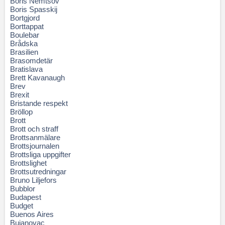
Boris Nemtsov
Boris Spasskij
Bortgjord
Borttappat
Boulebar
Brådska
Brasilien
Brasomdetär
Bratislava
Brett Kavanaugh
Brev
Brexit
Bristande respekt
Bröllop
Brott
Brott och straff
Brottsanmälare
Brottsjournalen
Brottsliga uppgifter
Brottslighet
Brottsutredningar
Bruno Liljefors
Bubblor
Budapest
Budget
Buenos Aires
Bujanovac