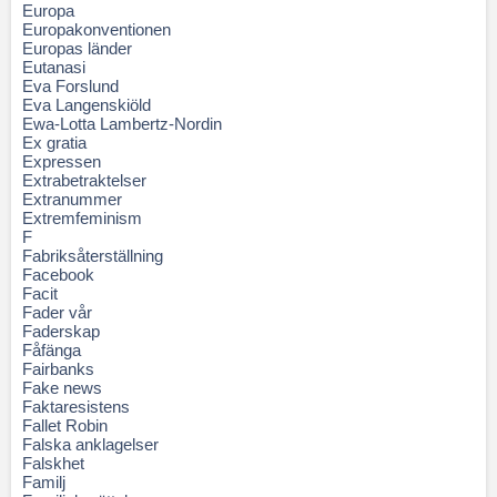
Europa
Europakonventionen
Europas länder
Eutanasi
Eva Forslund
Eva Langenskiöld
Ewa-Lotta Lambertz-Nordin
Ex gratia
Expressen
Extrabetraktelser
Extranummer
Extremfeminism
F
Fabriksåterställning
Facebook
Facit
Fader vår
Faderskap
Fåfänga
Fairbanks
Fake news
Faktaresistens
Fallet Robin
Falska anklagelser
Falskhet
Familj