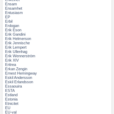
Ensam
Ensamhet
Entusiasm
EP
Erbil
Erdogan
Erik Eson
Erik Gandini
Erik Helmerson
Erik Jennische
Erik Lempert
Erik Ullenhag
Erik Wennerström
Erik XIV
Eritrea
Erkan Zengin
Ernest Hemingway
Eskil Andersson
Eskil Erlandsson
Essaouira
ESTA
Estland
Estonia
Etnicitet
EU
EU-val