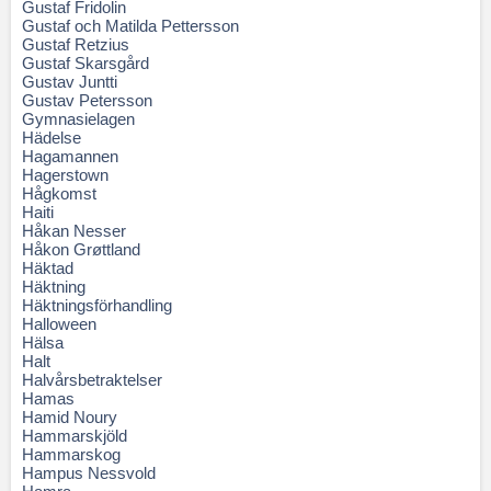
Gustaf Fridolin
Gustaf och Matilda Pettersson
Gustaf Retzius
Gustaf Skarsgård
Gustav Juntti
Gustav Petersson
Gymnasielagen
Hädelse
Hagamannen
Hagerstown
Hågkomst
Haiti
Håkan Nesser
Håkon Grøttland
Häktad
Häktning
Häktningsförhandling
Halloween
Hälsa
Halt
Halvårsbetraktelser
Hamas
Hamid Noury
Hammarskjöld
Hammarskog
Hampus Nessvold