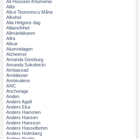
Ali Hosseini Khomenei
Alibi
Alice Teororescu Måne
Alkohol
Alla Helgons dag
Alliansfrihet
Allmänläkaren
Allra
Allvar
Alumnidagen
Alzheimer
Amanda Ginsburg
Amanda Sokolnicki
Ambassad
Ambitioner
Ambivalens
ANC
Anchorage
Anden
Anders Agell
Anders Eka
Anders Hamsten
Anders Hansen
Anders Hansson
Anders Hasselbohm
Anders Holmberg
Anders Nyrén