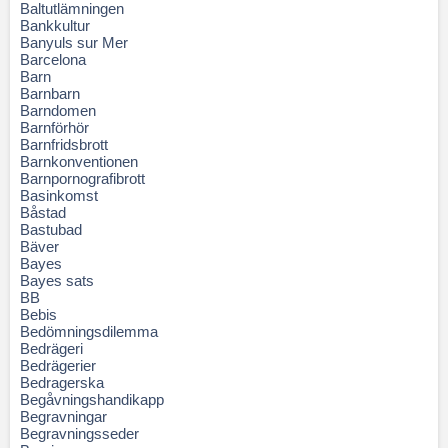
Baltutlämningen
Bankkultur
Banyuls sur Mer
Barcelona
Barn
Barnbarn
Barndomen
Barnförhör
Barnfridsbrott
Barnkonventionen
Barnpornografibrott
Basinkomst
Båstad
Bastubad
Bäver
Bayes
Bayes sats
BB
Bebis
Bedömningsdilemma
Bedrägeri
Bedrägerier
Bedragerska
Begåvningshandikapp
Begravningar
Begravningsseder