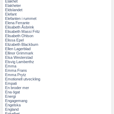
Elakhet
Elakheter
Eldslandet
Elefant
Elefanten i rummet
Elena Ferrante
Elisabeth Åsbrink
Elisabeth Massi Fritz
Elisabeth Ohlson
Elissa Epel
Elizabeth Blackburn
Ellen Lagerblad
Ellinor Grimmark
Elsa Westerstad
Elsvig Lamberthz
Emma
Emma Frans
Emma Prytz
Emotionell utveckling
Empati
En broder mer
Ena ögat
Energi
Engagemang
Engelska
England
Enkelhet