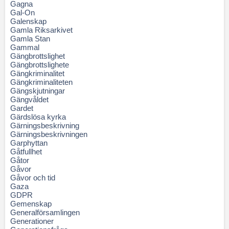
Gagna
Gal-On
Galenskap
Gamla Riksarkivet
Gamla Stan
Gammal
Gängbrottslighet
Gängbrottslighete
Gängkriminalitet
Gängkriminaliteten
Gängskjutningar
Gängvåldet
Gardet
Gärdslösa kyrka
Gärningsbeskrivning
Gärningsbeskrivningen
Garphyttan
Gåtfullhet
Gåtor
Gåvor
Gåvor och tid
Gaza
GDPR
Gemenskap
Generalförsamlingen
Generationer