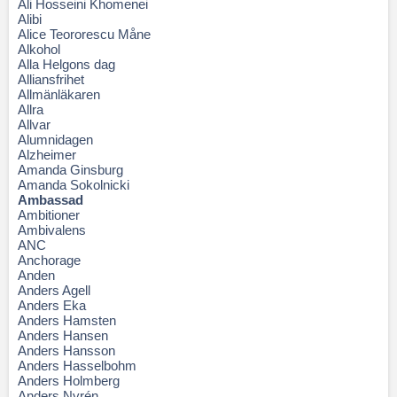
Ali Hosseini Khomenei
Alibi
Alice Teororescu Måne
Alkohol
Alla Helgons dag
Alliansfrihet
Allmänläkaren
Allra
Allvar
Alumnidagen
Alzheimer
Amanda Ginsburg
Amanda Sokolnicki
Ambassad
Ambitioner
Ambivalens
ANC
Anchorage
Anden
Anders Agell
Anders Eka
Anders Hamsten
Anders Hansen
Anders Hansson
Anders Hasselbohm
Anders Holmberg
Anders Nyrén