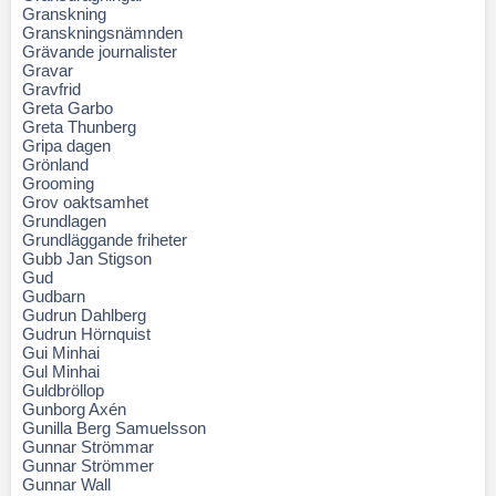
Granskning
Granskningsnämnden
Grävande journalister
Gravar
Gravfrid
Greta Garbo
Greta Thunberg
Gripa dagen
Grönland
Grooming
Grov oaktsamhet
Grundlagen
Grundläggande friheter
Gubb Jan Stigson
Gud
Gudbarn
Gudrun Dahlberg
Gudrun Hörnquist
Gui Minhai
Gul Minhai
Guldbröllop
Gunborg Axén
Gunilla Berg Samuelsson
Gunnar Strömmar
Gunnar Strömmer
Gunnar Wall