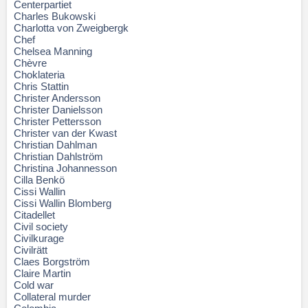
Centerpartiet
Charles Bukowski
Charlotta von Zweigbergk
Chef
Chelsea Manning
Chèvre
Choklateria
Chris Stattin
Christer Andersson
Christer Danielsson
Christer Pettersson
Christer van der Kwast
Christian Dahlman
Christian Dahlström
Christina Johannesson
Cilla Benkö
Cissi Wallin
Cissi Wallin Blomberg
Citadellet
Civil society
Civilkurage
Civilrätt
Claes Borgström
Claire Martin
Cold war
Collateral murder