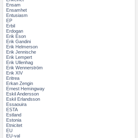
Ensam
Ensamhet
Entusiasm
EP
Erbil
Erdogan
Erik Eson
Erik Gandini
Erik Helmerson
Erik Jennische
Erik Lempert
Erik Ullenhag
Erik Wennerström
Erik XIV
Eritrea
Erkan Zengin
Ernest Hemingway
Eskil Andersson
Eskil Erlandsson
Essaouira
ESTA
Estland
Estonia
Etnicitet
EU
EU-val