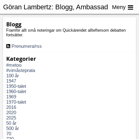
Göran Lambertz:
Blogg, Ambassad
Meny
Blogg
Framför allt små noteringar om Quickärendet allteftersom debatten
fortsätter.
Prenumera/rss
Kategorier
#metoo
#vimåsteprata
100 år
1947
1950-talet
1960-talet
1969
1970-talet
2016
2020
2025
50 år
500 år
70
730