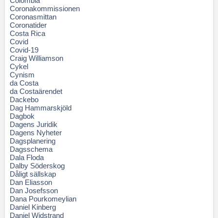
Colombia
Coronakommissionen
Coronasmittan
Coronatider
Costa Rica
Covid
Covid-19
Craig Williamson
Cykel
Cynism
da Costa
da Costaärendet
Dackebo
Dag Hammarskjöld
Dagbok
Dagens Juridik
Dagens Nyheter
Dagsplanering
Dagsschema
Dala Floda
Dalby Söderskog
Dåligt sällskap
Dan Eliasson
Dan Josefsson
Dana Pourkomeylian
Daniel Kinberg
Daniel Widstrand