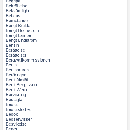
Begripa
Bekräftelse
Bekvämlighet
Belarus
Bemötande
Bengt Brülde
Bengt Holmström
Bengt Lambe
Bengt Lindström
Bensin
Berättelse
Berättelser
Bergwallkommissionen
Berlin
Berlinmuren
Beröringar
Bertil Almlöf
Bertil Bengtsson
Bertil Wedin
Bervisning
Beslagta
Beslut
Beslutsförhet
Besök
Besserwisser
Besvikelse
Betyg