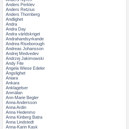
Anders Perklev
Anders Retzius
Anders Thornberg
Andlighet
Andra
Andra Day
Andra världskriget
Andrahandsyrkande
Andrea Riseborough
Andreas Johansson
Andrej Medvedev
Andrzej Jakimowski
Andy Fite
Angela Wiese Edeler
Ängslighet
Aniara
Ankara
Anklagelser
Anmälan
Ann-Marie Begler
Anna Andersson
Anna Ardin
Anna Hedenmo
Anna Kinberg Batra
Anna Lindstedt
Anna-Karin Kask