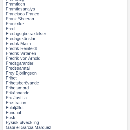
Framtiden
Framtidsanalys
Francisco Franco
Frank Sheeran
Frankrike
Fred
Fredagsgbetraktelser
Fredagskänslan
Fredrik Malm
Fredrik Reinfeldt
Fredrik Virtanen
Fredrik von Arnold
Fredsgarantier
Fredssamtal
Frey Björlingson
Frihet
Frihetsberövande
Frihetsmord
Frikännande
Fru Justitia
Frustration
Fulufjället
Funchal
Fusk
Fysisk utveckling
Gabriel Garcia Marquez