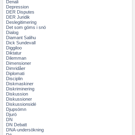
Denali
Depression
DER Disputes
DER Juridik
Deslegitimering
Det som göms i snö
Dialog
Diamant Salihu
Dick Sundevall
Diggiloo
Diktatur
Dilemman
Dimensioner
Dimridåer
Diplomati
Disciplin
Diskmaskiner
Diskriminering
Diskussion
Diskussioner
Diskussionsidé
Djupsömn
Djurö
DN
DN Debatt
DNA-undersökning
Dö