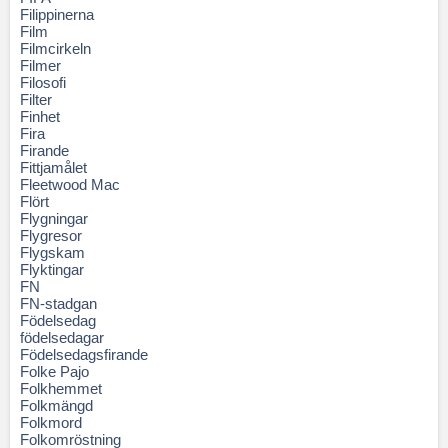
Filippinerna
Film
Filmcirkeln
Filmer
Filosofi
Filter
Finhet
Fira
Firande
Fittjamålet
Fleetwood Mac
Flört
Flygningar
Flygresor
Flygskam
Flyktingar
FN
FN-stadgan
Födelsedag
födelsedagar
Födelsedagsfirande
Folke Pajo
Folkhemmet
Folkmängd
Folkmord
Folkomröstning