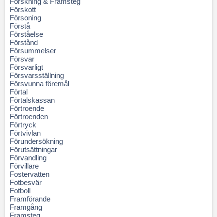
Forskning & Framsteg
Förskott
Försoning
Förstå
Förståelse
Förstånd
Försummelser
Försvar
Försvarligt
Försvarsställning
Försvunna föremål
Förtal
Förtalskassan
Förtroende
Förtroenden
Förtryck
Förtvivlan
Förundersökning
Förutsättningar
Förvandling
Förvillare
Fostervatten
Fotbesvär
Fotboll
Framförande
Framgång
Framsteg