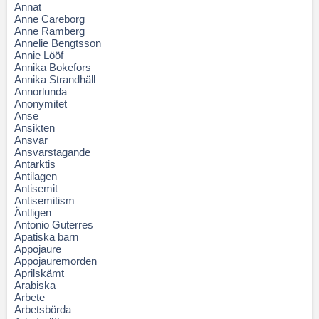
Annat
Anne Careborg
Anne Ramberg
Annelie Bengtsson
Annie Lööf
Annika Bokefors
Annika Strandhäll
Annorlunda
Anonymitet
Anse
Ansikten
Ansvar
Ansvarstagande
Antarktis
Antilagen
Antisemit
Antisemitism
Äntligen
Antonio Guterres
Apatiska barn
Appojaure
Appojauremorden
Aprilskämt
Arabiska
Arbete
Arbetsbörda