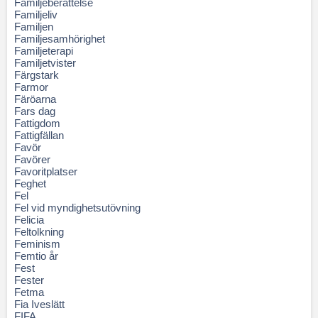
Familjeberättelse
Familjeliv
Familjen
Familjesamhörighet
Familjeterapi
Familjetvister
Färgstark
Farmor
Färöarna
Fars dag
Fattigdom
Fattigfällan
Favör
Favörer
Favoritplatser
Feghet
Fel
Fel vid myndighetsutövning
Felicia
Feltolkning
Feminism
Femtio år
Fest
Fester
Fetma
Fia Iveslätt
FIFA