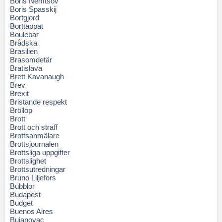
Boris Nemtsov
Boris Spasskij
Bortgjord
Borttappat
Boulebar
Brådska
Brasilien
Brasomdetär
Bratislava
Brett Kavanaugh
Brev
Brexit
Bristande respekt
Bröllop
Brott
Brott och straff
Brottsanmälare
Brottsjournalen
Brottsliga uppgifter
Brottslighet
Brottsutredningar
Bruno Liljefors
Bubblor
Budapest
Budget
Buenos Aires
Bujanovac