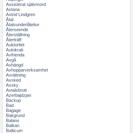
Assisterat självmord
Astana
Astrid Lindgren
Åtal
Åtalsunderlåtelse
Återseende
Återställning
Återträff
Auktoritet
Autokrati
Avfrienda
Avgå
Avhängd
Avhopparverksamhet
Avrättning
Avsked
Avsky
Avtalsbrott
Azerbajdzjan
Backup
Bad
Bagage
Bakgrund
Balans
Balkan
Balticum