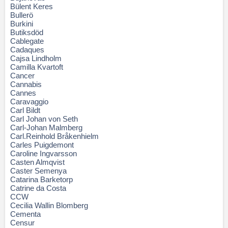
Bülent Keres
Bullerö
Burkini
Butiksdöd
Cablegate
Cadaques
Cajsa Lindholm
Camilla Kvartoft
Cancer
Cannabis
Cannes
Caravaggio
Carl Bildt
Carl Johan von Seth
Carl-Johan Malmberg
Carl.Reinhold Bråkenhielm
Carles Puigdemont
Caroline Ingvarsson
Casten Almqvist
Caster Semenya
Catarina Barketorp
Catrine da Costa
CCW
Cecilia Wallin Blomberg
Cementa
Censur