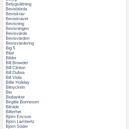
Betygsättning
Bevisbörda
Beviskrav
Beviskravet
Bevisning
Bevisningen
Bevisvärde
Bevisvärden
Bevisvärdering
Big 5
Bilar
Bilder
Bill Browder
Bill Clinton
Bill Dufwa
Bill Viola
Billie Holiday
Bilnyckeln
Bio
Biobanker
Birgitte Bonnesen
Biträde
Bitterhet
Björn Ericson
Björn Lambertz
Björn Söder