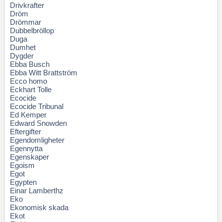
Drivkrafter
Dröm
Drömmar
Dubbelbröllop
Duga
Dumhet
Dygder
Ebba Busch
Ebba Witt Brattström
Ecco homo
Eckhart Tolle
Ecocide
Ecocide Tribunal
Ed Kemper
Edward Snowden
Eftergifter
Egendomligheter
Egennytta
Egenskaper
Egoism
Egot
Egypten
Einar Lamberthz
Eko
Ekonomisk skada
Ekot