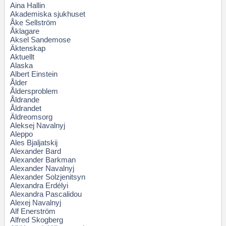
Aina Hallin
Akademiska sjukhuset
Åke Sellström
Åklagare
Aksel Sandemose
Äktenskap
Aktuellt
Alaska
Albert Einstein
Ålder
Åldersproblem
Åldrande
Åldrandet
Äldreomsorg
Aleksej Navalnyj
Aleppo
Ales Bjaljatskij
Alexander Bard
Alexander Barkman
Alexander Navalnyj
Alexander Solzjenitsyn
Alexandra Erdélyi
Alexandra Pascalidou
Alexej Navalnyj
Alf Enerström
Alfred Skogberg