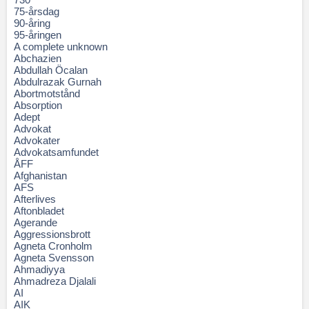
75-årsdag
90-åring
95-åringen
A complete unknown
Abchazien
Abdullah Öcalan
Abdulrazak Gurnah
Abortmotstånd
Absorption
Adept
Advokat
Advokater
Advokatsamfundet
ÅFF
Afghanistan
AFS
Afterlives
Aftonbladet
Agerande
Aggressionsbrott
Agneta Cronholm
Agneta Svensson
Ahmadiyya
Ahmadreza Djalali
AI
AIK