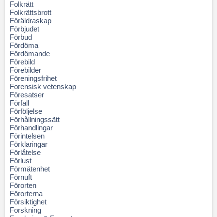
Folkrätt
Folkrättsbrott
Föräldraskap
Förbjudet
Förbud
Fördöma
Fördömande
Förebild
Förebilder
Föreningsfrihet
Forensisk vetenskap
Föresatser
Förfall
Förföljelse
Förhållningssätt
Förhandlingar
Förintelsen
Förklaringar
Förlåtelse
Förlust
Förmätenhet
Förnuft
Förorten
Förorterna
Försiktighet
Forskning