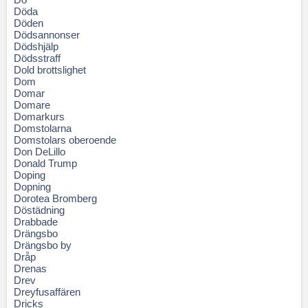
Döda
Döden
Dödsannonser
Dödshjälp
Dödsstraff
Dold brottslighet
Dom
Domar
Domare
Domarkurs
Domstolarna
Domstolars oberoende
Don DeLillo
Donald Trump
Doping
Dopning
Dorotea Bromberg
Döstädning
Drabbade
Drängsbo
Drängsbo by
Dråp
Drenas
Drev
Dreyfusaffären
Dricks