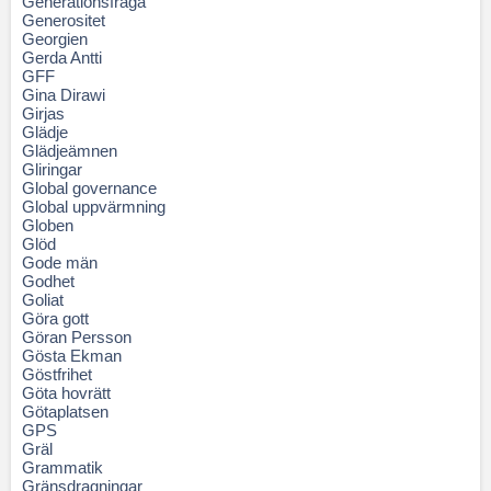
Generationsfråga
Generositet
Georgien
Gerda Antti
GFF
Gina Dirawi
Girjas
Glädje
Glädjeämnen
Gliringar
Global governance
Global uppvärmning
Globen
Glöd
Gode män
Godhet
Goliat
Göra gott
Göran Persson
Gösta Ekman
Göstfrihet
Göta hovrätt
Götaplatsen
GPS
Gräl
Grammatik
Gränsdragningar