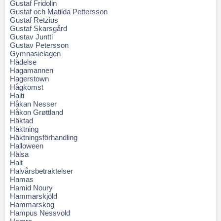
Gustaf Fridolin
Gustaf och Matilda Pettersson
Gustaf Retzius
Gustaf Skarsgård
Gustav Juntti
Gustav Petersson
Gymnasielagen
Hädelse
Hagamannen
Hagerstown
Hågkomst
Haiti
Håkan Nesser
Håkon Grøttland
Häktad
Häktning
Häktningsförhandling
Halloween
Hälsa
Halt
Halvårsbetraktelser
Hamas
Hamid Noury
Hammarskjöld
Hammarskog
Hampus Nessvold