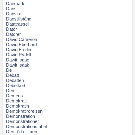
Danmark
Dans
Danska
Danstillstånd
Datatrassel
Dator
Datorer
David Cameron
David Eberhard
David Fredin
David Rydell
Dawit Isaac
Dawit Isaak
De
Debatt
Debatten
Debetkort
Dem
Demens
Demokrati
Demokratin
Demokratirörelsen
Demonstration
Demonstrationer
Demonstrationsfrihet
Den röda filmen