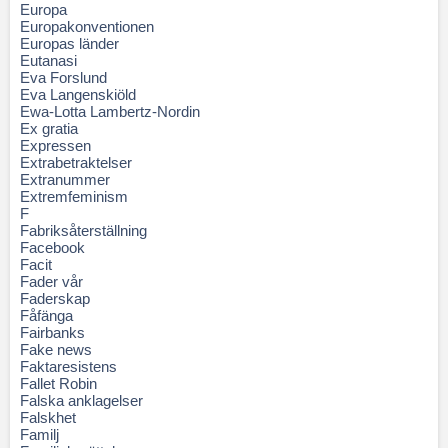
Europa
Europakonventionen
Europas länder
Eutanasi
Eva Forslund
Eva Langenskiöld
Ewa-Lotta Lambertz-Nordin
Ex gratia
Expressen
Extrabetraktelser
Extranummer
Extremfeminism
F
Fabriksåterställning
Facebook
Facit
Fader vår
Faderskap
Fåfänga
Fairbanks
Fake news
Faktaresistens
Fallet Robin
Falska anklagelser
Falskhet
Familj