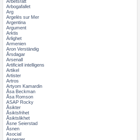
Arbetsrätt
Arbogafallet
Arg
Argelès sur Mer
Argentina
Argument
Arktis
Ärlighet
Armenien
Aron Verständig
Årsdagar
Arsenall
Artificiell intelligens
Artikel
Artister
Artros
Artyom Kamardin
Åsa Beckman
Åsa Romson
ASAP Rocky
Åsikter
Åsiktsfrihet
Åsiktslikhet
Åsne Seierstad
Åsnen
Asocial
Asperger