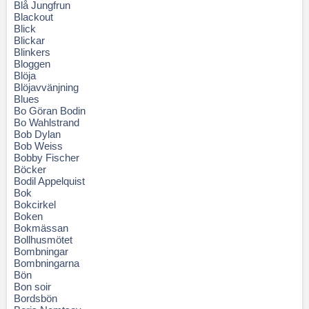
Blå Jungfrun
Blackout
Blick
Blickar
Blinkers
Bloggen
Blöja
Blöjavvänjning
Blues
Bo Göran Bodin
Bo Wahlstrand
Bob Dylan
Bob Weiss
Bobby Fischer
Böcker
Bodil Appelquist
Bok
Bokcirkel
Boken
Bokmässan
Bollhusmötet
Bombningar
Bombningarna
Bön
Bon soir
Bordsbön