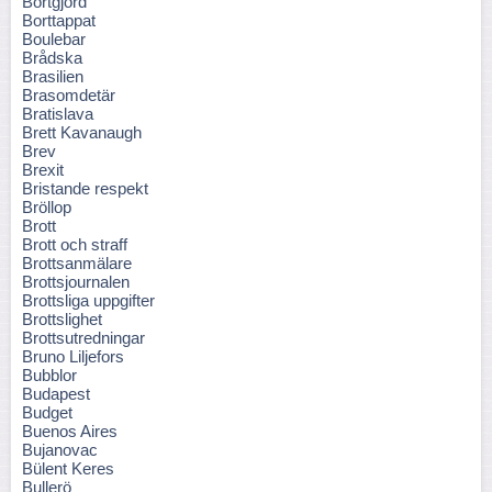
Bortgjord
Borttappat
Boulebar
Brådska
Brasilien
Brasomdetär
Bratislava
Brett Kavanaugh
Brev
Brexit
Bristande respekt
Bröllop
Brott
Brott och straff
Brottsanmälare
Brottsjournalen
Brottsliga uppgifter
Brottslighet
Brottsutredningar
Bruno Liljefors
Bubblor
Budapest
Budget
Buenos Aires
Bujanovac
Bülent Keres
Bullerö