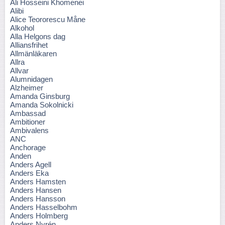
Ali Hosseini Khomenei
Alibi
Alice Teororescu Måne
Alkohol
Alla Helgons dag
Alliansfrihet
Allmänläkaren
Allra
Allvar
Alumnidagen
Alzheimer
Amanda Ginsburg
Amanda Sokolnicki
Ambassad
Ambitioner
Ambivalens
ANC
Anchorage
Anden
Anders Agell
Anders Eka
Anders Hamsten
Anders Hansen
Anders Hansson
Anders Hasselbohm
Anders Holmberg
Anders Nyrén