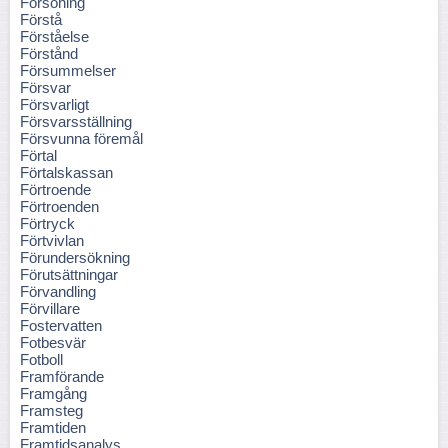
Försoning
Förstå
Förståelse
Förstånd
Försummelser
Försvar
Försvarligt
Försvarsställning
Försvunna föremål
Förtal
Förtalskassan
Förtroende
Förtroenden
Förtryck
Förtvivlan
Förundersökning
Förutsättningar
Förvandling
Förvillare
Fostervatten
Fotbesvär
Fotboll
Framförande
Framgång
Framsteg
Framtiden
Framtidsanalys