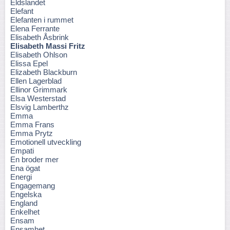
Eldslandet
Elefant
Elefanten i rummet
Elena Ferrante
Elisabeth Åsbrink
Elisabeth Massi Fritz
Elisabeth Ohlson
Elissa Epel
Elizabeth Blackburn
Ellen Lagerblad
Ellinor Grimmark
Elsa Westerstad
Elsvig Lamberthz
Emma
Emma Frans
Emma Prytz
Emotionell utveckling
Empati
En broder mer
Ena ögat
Energi
Engagemang
Engelska
England
Enkelhet
Ensam
Ensamhet