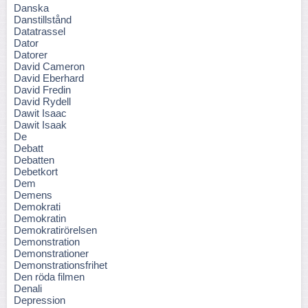
Danska
Danstillstånd
Datatrassel
Dator
Datorer
David Cameron
David Eberhard
David Fredin
David Rydell
Dawit Isaac
Dawit Isaak
De
Debatt
Debatten
Debetkort
Dem
Demens
Demokrati
Demokratin
Demokratirörelsen
Demonstration
Demonstrationer
Demonstrationsfrihet
Den röda filmen
Denali
Depression