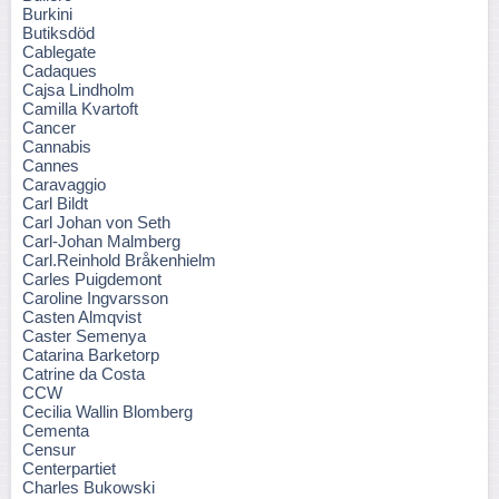
Burkini
Butiksdöd
Cablegate
Cadaques
Cajsa Lindholm
Camilla Kvartoft
Cancer
Cannabis
Cannes
Caravaggio
Carl Bildt
Carl Johan von Seth
Carl-Johan Malmberg
Carl.Reinhold Bråkenhielm
Carles Puigdemont
Caroline Ingvarsson
Casten Almqvist
Caster Semenya
Catarina Barketorp
Catrine da Costa
CCW
Cecilia Wallin Blomberg
Cementa
Censur
Centerpartiet
Charles Bukowski