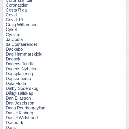
Coronasmittan
Coronatider
Costa Rica
Covid
Covid-19
Craig Williamson
Cykel
Cynism
da Costa
da Costaärendet
Dackebo
Dag Hammarskjöld
Dagbok
Dagens Juridik
Dagens Nyheter
Dagsplanering
Dagsschema
Dala Floda
Dalby Söderskog
Dåligt sällskap
Dan Eliasson
Dan Josefsson
Dana Pourkomeylian
Daniel Kinberg
Daniel Widstrand
Danmark
Dans