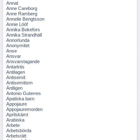
Annat
Anne Careborg
Anne Ramberg
Annelie Bengtsson
Annie Lööf
Annika Bokefors
Annika Strandhäll
Annorlunda
Anonymitet
Anse
Ansvar
Ansvarstagande
Antarktis
Antilagen
Antisemit
Antisemitism
Äntligen
Antonio Guterres
Apatiska barn
Appojaure
Appojauremorden
Aprilskämt
Arabiska
Arbete
Arbetsbörda
Arbetsrätt