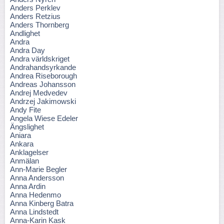
Anders Perklev
Anders Retzius
Anders Thornberg
Andlighet
Andra
Andra Day
Andra världskriget
Andrahandsyrkande
Andrea Riseborough
Andreas Johansson
Andrej Medvedev
Andrzej Jakimowski
Andy Fite
Angela Wiese Edeler
Ängslighet
Aniara
Ankara
Anklagelser
Anmälan
Ann-Marie Begler
Anna Andersson
Anna Ardin
Anna Hedenmo
Anna Kinberg Batra
Anna Lindstedt
Anna-Karin Kask