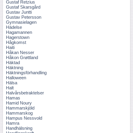
Gustaf Retzius
Gustaf Skarsgård
Gustav Juntti
Gustav Petersson
Gymnasielagen
Hädelse
Hagamannen
Hagerstown
Hågkomst
Haiti
Håkan Nesser
Håkon Grøttland
Häktad
Häktning
Häktningsförhandling
Halloween
Hälsa
Halt
Halvårsbetraktelser
Hamas
Hamid Noury
Hammarskjöld
Hammarskog
Hampus Nessvold
Hamra
Handhälsning