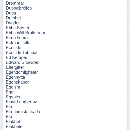
Drömmar
Dubbelbröllop
Duga
Dumhet
Dygder
Ebba Busch
Ebba Witt Brattström
Ecco homo
Eckhart Tolle
Ecocide
Ecocide Tribunal
Ed Kemper
Edward Snowden
Eftergifter
Egendomligheter
Egennytta
Egenskaper
Egoism
Egot
Egypten
Einar Lamberthz
Eko
Ekonomisk skada
Ekot
Elakhet
Elakheter