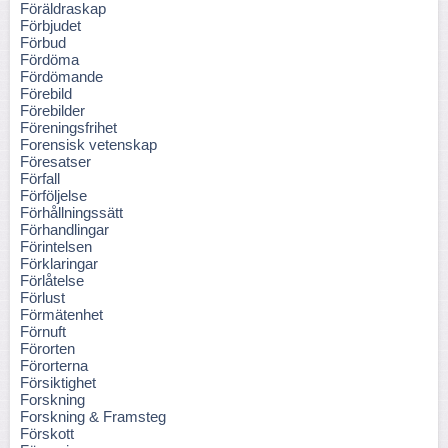
Föräldraskap
Förbjudet
Förbud
Fördöma
Fördömande
Förebild
Förebilder
Föreningsfrihet
Forensisk vetenskap
Föresatser
Förfall
Förföljelse
Förhållningssätt
Förhandlingar
Förintelsen
Förklaringar
Förlåtelse
Förlust
Förmätenhet
Förnuft
Förorten
Förorterna
Försiktighet
Forskning
Forskning & Framsteg
Förskott