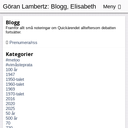
Göran Lambertz:
Blogg, Elisabeth
Meny
Massi Fritz
Blogg
Framför allt små noteringar om Quickärendet allteftersom debatten
fortsätter.
Prenumera/rss
Kategorier
#metoo
#vimåsteprata
100 år
1947
1950-talet
1960-talet
1969
1970-talet
2016
2020
2025
50 år
500 år
70
730