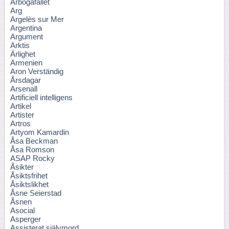
Arbogafallet
Arg
Argelès sur Mer
Argentina
Argument
Arktis
Ärlighet
Armenien
Aron Verständig
Årsdagar
Arsenall
Artificiell intelligens
Artikel
Artister
Artros
Artyom Kamardin
Åsa Beckman
Åsa Romson
ASAP Rocky
Åsikter
Åsiktsfrihet
Åsiktslikhet
Åsne Seierstad
Åsnen
Asocial
Asperger
Assisterat självmord