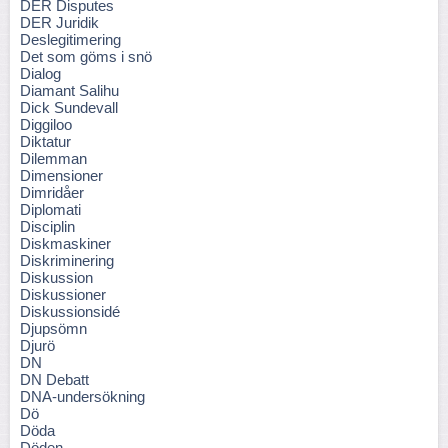
DER Disputes
DER Juridik
Deslegitimering
Det som göms i snö
Dialog
Diamant Salihu
Dick Sundevall
Diggiloo
Diktatur
Dilemman
Dimensioner
Dimridåer
Diplomati
Disciplin
Diskmaskiner
Diskriminering
Diskussion
Diskussioner
Diskussionsidé
Djupsömn
Djurö
DN
DN Debatt
DNA-undersökning
Dö
Döda
Döden