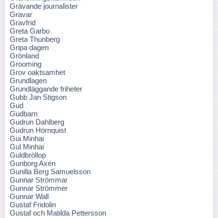
Grävande journalister
Gravar
Gravfrid
Greta Garbo
Greta Thunberg
Gripa dagen
Grönland
Grooming
Grov oaktsamhet
Grundlagen
Grundläggande friheter
Gubb Jan Stigson
Gud
Gudbarn
Gudrun Dahlberg
Gudrun Hörnquist
Gui Minhai
Gul Minhai
Guldbröllop
Gunborg Axén
Gunilla Berg Samuelsson
Gunnar Strömmar
Gunnar Strömmer
Gunnar Wall
Gustaf Fridolin
Gustaf och Matilda Pettersson