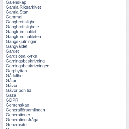
Galenskap
Gamla Riksarkivet
Gamla Stan
Gammal
Gängbrottslighet
Gängbrottslighete
Gängkriminalitet
Gängkriminaliteten
Gängskjutningar
Gängvåldet
Gardet
Gärdslösa kyrka
Gärningsbeskrivning
Gärningsbeskrivningen
Garphyttan
Gåtfullhet
Gåtor
Gåvor
Gåvor och tid
Gaza
GDPR
Gemenskap
Generalförsamlingen
Generationer
Generationsfråga
Generositet