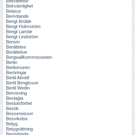
Bekräftelse
Bekvämlighet
Belarus
Bemötande
Bengt Brülde
Bengt Holmström
Bengt Lambe
Bengt Lindström
Bensin
Berättelse
Berättelser
Bergwallkommissionen
Berlin
Berlinmuren
Beröringar
Bertil Almlöf
Bertil Bengtsson
Bertil Wedin
Bervisning
Beslagta
Beslutsförhet
Besök
Besserwisser
Besvikelse
Betyg
Betygsättning
Bevisbörda