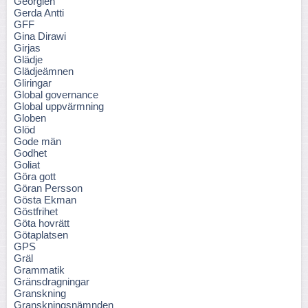
Georgien
Gerda Antti
GFF
Gina Dirawi
Girjas
Glädje
Glädjeämnen
Gliringar
Global governance
Global uppvärmning
Globen
Glöd
Gode män
Godhet
Goliat
Göra gott
Göran Persson
Gösta Ekman
Göstfrihet
Göta hovrätt
Götaplatsen
GPS
Gräl
Grammatik
Gränsdragningar
Granskning
Granskningsnämnden