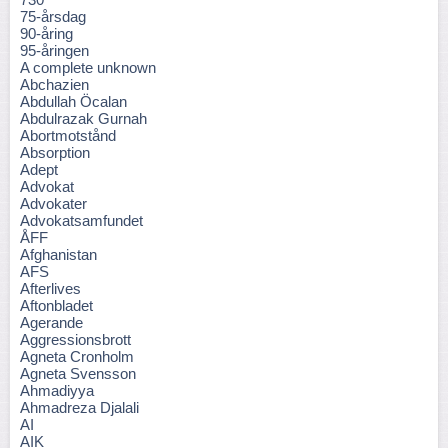
75-årsdag
90-åring
95-åringen
A complete unknown
Abchazien
Abdullah Öcalan
Abdulrazak Gurnah
Abortmotstånd
Absorption
Adept
Advokat
Advokater
Advokatsamfundet
ÅFF
Afghanistan
AFS
Afterlives
Aftonbladet
Agerande
Aggressionsbrott
Agneta Cronholm
Agneta Svensson
Ahmadiyya
Ahmadreza Djalali
AI
AIK