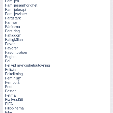
Familjen
Familjesamhörighet
Familjeterapi
Familjetvister
Färgstark
Farmor
Färöarna
Fars dag
Fattigdom
Fattigfällan
Favör
Favörer
Favoritplatser
Feghet
Fel
Fel vid myndighetsutövning
Felicia
Feltolkning
Feminism
Femtio år
Fest
Fester
Fetma
Fia Iveslätt
FIFA
Filippinerna
Film