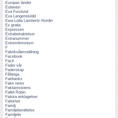
Europas länder
Eutanasi
Eva Forslund
Eva Langenskiöld
Ewa-Lotta Lambertz-Nordin
Ex gratia
Expressen
Extrabetraktelser
Extranummer
Extremfeminism
F
Fabriksåterställning
Facebook
Facit
Fader vår
Faderskap
Fåfänga
Fairbanks
Fake news
Faktaresistens
Fallet Robin
Falska anklagelser
Falskhet
Familj
Familjeberättelse
Familjeliv