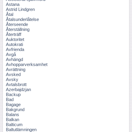
Astana
Astrid Lindgren
Åtal
Åtalsunderlåtelse
Återseende
Återställning
Återträff
Auktoritet
Autokrati
Avfrienda
Avgå
Avhängd
Avhopparverksamhet
Avrättning
Avsked
Avsky
Avtalsbrott
Azerbajdzjan
Backup
Bad
Bagage
Bakgrund
Balans
Balkan
Balticum
Baltutlämningen