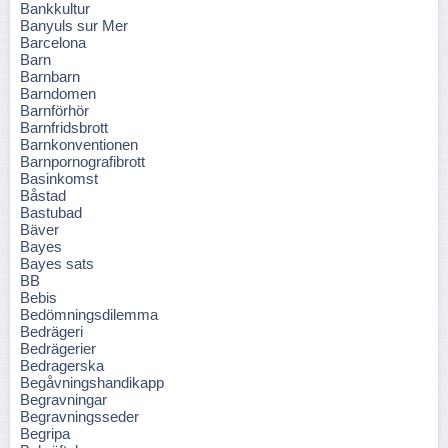
Bankkultur
Banyuls sur Mer
Barcelona
Barn
Barnbarn
Barndomen
Barnförhör
Barnfridsbrott
Barnkonventionen
Barnpornografibrott
Basinkomst
Båstad
Bastubad
Bäver
Bayes
Bayes sats
BB
Bebis
Bedömningsdilemma
Bedrägeri
Bedrägerier
Bedragerska
Begåvningshandikapp
Begravningar
Begravningsseder
Begripa