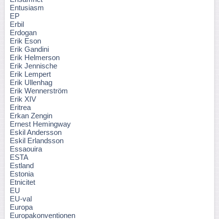
Entusiasm
EP
Erbil
Erdogan
Erik Eson
Erik Gandini
Erik Helmerson
Erik Jennische
Erik Lempert
Erik Ullenhag
Erik Wennerström
Erik XIV
Eritrea
Erkan Zengin
Ernest Hemingway
Eskil Andersson
Eskil Erlandsson
Essaouira
ESTA
Estland
Estonia
Etnicitet
EU
EU-val
Europa
Europakonventionen