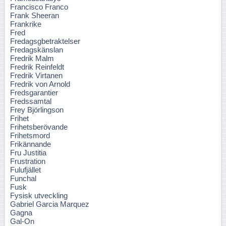
Francisco Franco
Frank Sheeran
Frankrike
Fred
Fredagsgbetraktelser
Fredagskänslan
Fredrik Malm
Fredrik Reinfeldt
Fredrik Virtanen
Fredrik von Arnold
Fredsgarantier
Fredssamtal
Frey Björlingson
Frihet
Frihetsberövande
Frihetsmord
Frikännande
Fru Justitia
Frustration
Fulufjället
Funchal
Fusk
Fysisk utveckling
Gabriel Garcia Marquez
Gagna
Gal-On