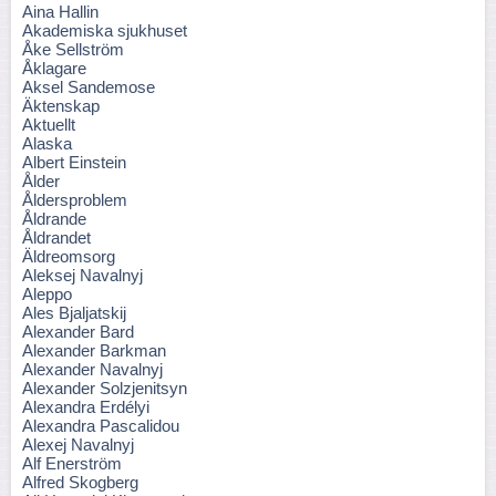
Aina Hallin
Akademiska sjukhuset
Åke Sellström
Åklagare
Aksel Sandemose
Äktenskap
Aktuellt
Alaska
Albert Einstein
Ålder
Åldersproblem
Åldrande
Åldrandet
Äldreomsorg
Aleksej Navalnyj
Aleppo
Ales Bjaljatskij
Alexander Bard
Alexander Barkman
Alexander Navalnyj
Alexander Solzjenitsyn
Alexandra Erdélyi
Alexandra Pascalidou
Alexej Navalnyj
Alf Enerström
Alfred Skogberg