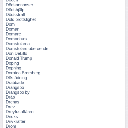
Dödsannonser
Dödshjälp
Dödsstraff
Dold brottslighet
Dom
Domar
Domare
Domarkurs
Domstolarna
Domstolars oberoende
Don DeLillo
Donald Trump
Doping
Dopning
Dorotea Bromberg
Döstädning
Drabbade
Drängsbo
Drängsbo by
Dråp
Drenas
Drev
Dreyfusaffären
Dricks
Drivkrafter
Dröm