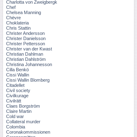
Charlotta von Zweigbergk
Chef
Chelsea Manning
Chèvre
Choklateria
Chris Stattin
Christer Andersson
Christer Danielsson
Christer Pettersson
Christer van der Kwast
Christian Dahlman
Christian Dahlström
Christina Johannesson
Cilla Benkö
Cissi Wallin
Cissi Wallin Blomberg
Citadellet
Civil society
Civilkurage
Civilrätt
Claes Borgström
Claire Martin
Cold war
Collateral murder
Colombia
Coronakommissionen