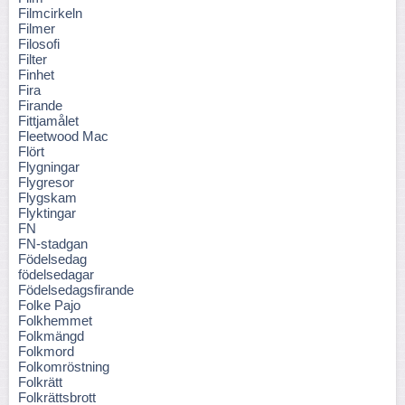
Filmcirkeln
Filmer
Filosofi
Filter
Finhet
Fira
Firande
Fittjamålet
Fleetwood Mac
Flört
Flygningar
Flygresor
Flygskam
Flyktingar
FN
FN-stadgan
Födelsedag
födelsedagar
Födelsedagsfirande
Folke Pajo
Folkhemmet
Folkmängd
Folkmord
Folkomröstning
Folkrätt
Folkrättsbrott